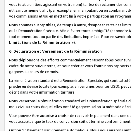
vous (et/ou un tiers agissant en votre nom) tentez de réclamer des c
utilisant le même trafic (par exemple, en manipulant ou en combinant 
vos commissions et/ou en mettant fin à votre participation au Progra
Nous sommes susceptibles, de temps à autre, d'imposer certaines limit
ou la Rémunération Spéciale. Afin d'éviter toute ambiguïté (et nonobst
tout moment tout ou partie des limitations imposées. Pour en savoir plus
Limitations de la Rémunération
»).
6. Déclaration et Versement de la Rémunération
Nous déploierons des efforts commercialement raisonnables pour suivr
cadre de notre suivi interne, et pour créer et vous fournir nos rapport
gagnées au cours de ce mois.
La rémunération standard et la Rémunération Spéciale, qui sont calcul
proche en devise locale (par exemple, en centimes pour les USD), peuve
décrit dans votre information tarifaire.
Nous verserons la rémunération standard et la rémunération spéciale da
mois civil au cours duquel elles ont été gagnées selon la méthode décr
Vous pouvez être autorisé à choisir de recevoir le paiement dans une dev
vous acceptez que le taux de conversion soit déterminé conformément
Option 1 : Paiement par virement automatique.
Nous vous virerons aut