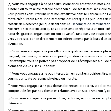
(f) Vous vous engagez à ne pas soumissionner ou acheter des mots-clés,
Kindle » ou toute autre marque d'Amazon ou de ses filiales, ainsi que t
vous pouvez consulter une liste non exhaustive dans le Tableau Non Ex
mots-clés sur tout Moteur de Recherche dès lors que les publicités de 
Moteur de Recherche (tel que défini dans le
Décompte de Rémunératio
Moteurs de Recherche afin qu'ils apparaissent en réponse à un mot-clé o
naturels, gratuits, organiques ou non payants), tant que vous respectez 
vers votre site, et non directement ou indirectement, par le biais d'un Li
d'Amazon.
(g) Vous vous engagez à ne pas offrir à une quelconque personne physi
l'argent, une remise, un rabais, des points, un don à une œuvre caritativ
Par exemple, vous ne pouvez pas proposer de « récompenses » ou de p
d'Amazon via vos Liens Spéciaux.
(h) Vous vous engagez à ne pas intercepter, enregistrer, rediriger, lire
soumis par toute personne physique ou morale.
(i) Vous vous engagez à ne pas demander, recueillir, obtenir, stocker, 
compte utilisées par nos clients en relation avec un Site d'Amazon (y c
(j) Vous vous engagez à ne pas modifier, rediriger, supprimer ou rempla
d'Amazon.
(k) Vous vous engagez à ne pas passer une quelconque commande ou init