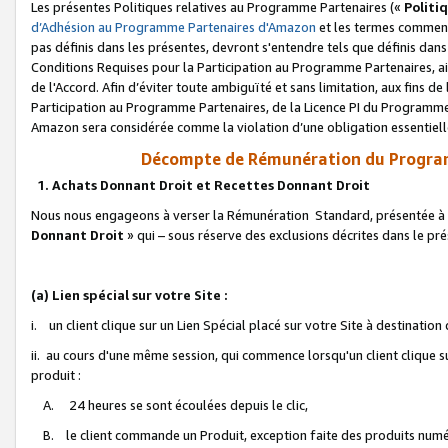
Les présentes Politiques relatives au Programme Partenaires («
Politi
d’Adhésion au Programme Partenaires d'Amazon
et les termes commenç
pas définis dans les présentes, devront s'entendre tels que définis dans 
Conditions Requises pour la Participation au Programme Partenaires, ai
de l'Accord. Afin d’éviter toute ambiguïté et sans limitation, aux fins de
Participation au Programme Partenaires, de la Licence PI du Programme 
Amazon sera considérée comme la violation d’une obligation essentielle
Décompte de Rémunération du Program
1. Achats Donnant Droit et Recettes Donnant Droit
Nous nous engageons à verser la Rémunération Standard, présentée à l
Donnant Droit
» qui – sous réserve des exclusions décrites dans le p
(a) Lien spécial sur votre Site :
i. un client clique sur un Lien Spécial placé sur votre Site à destination
ii. au cours d'une même session, qui commence lorsqu'un client clique s
produit :
A. 24 heures se sont écoulées depuis le clic,
B. le client commande un Produit, exception faite des produits numéri