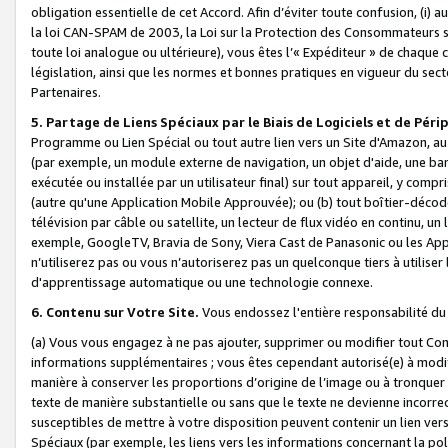
obligation essentielle de cet Accord. Afin d’éviter toute confusion, (i) a
la loi CAN-SPAM de 2003, la Loi sur la Protection des Consommateurs s
toute loi analogue ou ultérieure), vous êtes l’« Expéditeur » de chaque 
législation, ainsi que les normes et bonnes pratiques en vigueur du s
Partenaires.
5. Partage de Liens Spéciaux par le Biais de Logiciels et de Pér
Programme ou Lien Spécial ou tout autre lien vers un Site d'Amazon, au su
(par exemple, un module externe de navigation, un objet d'aide, une ba
exécutée ou installée par un utilisateur final) sur tout appareil, y comp
(autre qu'une Application Mobile Approuvée); ou (b) tout boîtier-décod
télévision par câble ou satellite, un lecteur de flux vidéo en continu, un
exemple, GoogleTV, Bravia de Sony, Viera Cast de Panasonic ou les Appli
n’utiliserez pas ou vous n’autoriserez pas un quelconque tiers à utili
d'apprentissage automatique ou une technologie connexe.
6. Contenu sur Votre Site.
Vous endossez l'entière responsabilité du
(a) Vous vous engagez à ne pas ajouter, supprimer ou modifier tout Co
informations supplémentaires ; vous êtes cependant autorisé(e) à modi
manière à conserver les proportions d’origine de l’image ou à tronquer
texte de manière substantielle ou sans que le texte ne devienne incorr
susceptibles de mettre à votre disposition peuvent contenir un lien ver
Spéciaux (par exemple, les liens vers les informations concernant la poli