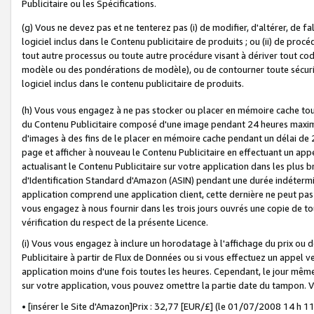
Publicitaire ou les Spécifications.
(g) Vous ne devez pas et ne tenterez pas (i) de modifier, d'altérer, de f
logiciel inclus dans le Contenu publicitaire de produits ; ou (ii) de proc
tout autre processus ou toute autre procédure visant à dériver tout c
modèle ou des pondérations de modèle), ou de contourner toute sécurité a
logiciel inclus dans le contenu publicitaire de produits.
(h) Vous vous engagez à ne pas stocker ou placer en mémoire cache tou
du Contenu Publicitaire composé d'une image pendant 24 heures maxim
d'images à des fins de le placer en mémoire cache pendant un délai de
page et afficher à nouveau le Contenu Publicitaire en effectuant un app
actualisant le Contenu Publicitaire sur votre application dans les plus 
d'Identification Standard d'Amazon (ASIN) pendant une durée indéterminé
application comprend une application client, cette dernière ne peut pa
vous engagez à nous fournir dans les trois jours ouvrés une copie de tou
vérification du respect de la présente Licence.
(i) Vous vous engagez à inclure un horodatage à l'affichage du prix ou 
Publicitaire à partir de Flux de Données ou si vous effectuez un appel ve
application moins d'une fois toutes les heures. Cependant, le jour même
sur votre application, vous pouvez omettre la partie date du tampon.
• [insérer le Site d'Amazon]Prix : 32,77 [EUR/£] (le 01/07/2008 14 h 11 