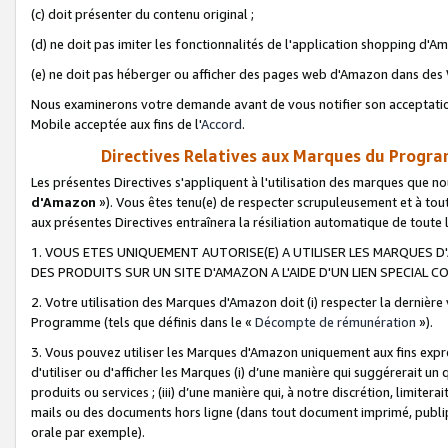
(c) doit présenter du contenu original ;
(d) ne doit pas imiter les fonctionnalités de l'application shopping d'Am
(e) ne doit pas héberger ou afficher des pages web d'Amazon dans de
Nous examinerons votre demande avant de vous notifier son acceptatio
Mobile acceptée aux fins de l'
Accord
.
Directives Relatives aux Marques du Progra
Les présentes Directives s'appliquent à l'utilisation des marques que
d'Amazon
»). Vous êtes tenu(e) de respecter scrupuleusement et à tou
aux présentes Directives entraînera la résiliation automatique de toute
1. VOUS ETES UNIQUEMENT AUTORISE(E) A UTILISER LES MARQUES D'
DES PRODUITS SUR UN SITE D'AMAZON A L'AIDE D'UN LIEN SPECIAL 
2. Votre utilisation des Marques d'Amazon doit (i) respecter la dernière
Programme (tels que définis dans le «
Décompte de rémunération
»).
3. Vous pouvez utiliser les Marques d'Amazon uniquement aux fins expr
d'utiliser ou d'afficher les Marques (i) d’une manière qui suggérerait un
produits ou services ; (iii) d’une manière qui, à notre discrétion, limit
mails ou des documents hors ligne (dans tout document imprimé, publip
orale par exemple).