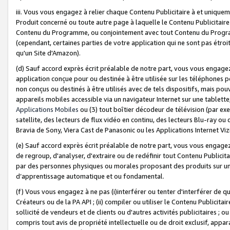
iii. Vous vous engagez à relier chaque Contenu Publicitaire à et uniqu
Produit concerné ou toute autre page à laquelle le Contenu Publicitaire
Contenu du Programme, ou conjointement avec tout Contenu du Programm
(cependant, certaines parties de votre application qui ne sont pas étroi
qu'un Site d'Amazon).
(d) Sauf accord exprès écrit préalable de notre part, vous vous engagez à
application conçue pour ou destinée à être utilisée sur les téléphones p
non conçus ou destinés à être utilisés avec de tels dispositifs, mais pouv
appareils mobiles accessible via un navigateur Internet sur une tablett
Applications Mobiles
ou (3) tout boîtier décodeur de télévision (par ex
satellite, des lecteurs de flux vidéo en continu, des lecteurs Blu-ray o
Bravia de Sony, Viera Cast de Panasonic ou les Applications Internet Viz
(e) Sauf accord exprès écrit préalable de notre part, vous vous engagez 
de regroup, d'analyser, d'extraire ou de redéfinir tout Contenu Publicitai
par des personnes physiques ou morales proposant des produits sur un
d’apprentissage automatique et ou fondamental.
(f) Vous vous engagez à ne pas (i)interférer ou tenter d'interférer de 
Créateurs ou de la PA API ; (ii) compiler ou utiliser le Contenu Publicita
sollicité de vendeurs et de clients ou d'autres activités publicitaires ; ou (
compris tout avis de propriété intellectuelle ou de droit exclusif, appar