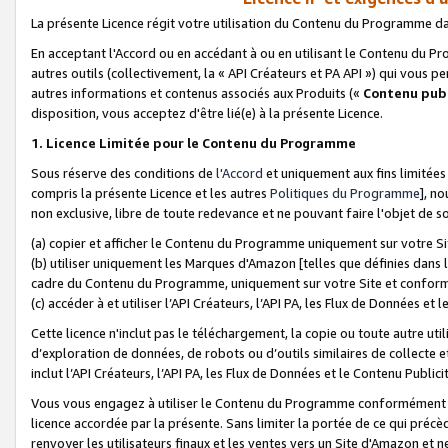
La présente Licence régit votre utilisation du Contenu du Programme d
En acceptant l'Accord ou en accédant à ou en utilisant le Contenu du P
autres outils (collectivement, la «
API Créateurs et PA API
») qui vous pe
autres informations et contenus associés aux Produits («
Contenu publ
disposition, vous acceptez d'être lié(e) à la présente Licence.
1. Licence Limitée pour le Contenu du Programme
Sous réserve des conditions de
l'Accord
et uniquement aux fins limitées
compris la présente Licence et les autres
Politiques du Programme
], n
non exclusive, libre de toute redevance et ne pouvant faire l'objet de so
(a) copier et afficher le Contenu du Programme uniquement sur votre Si
(b) utiliser uniquement les Marques d'Amazon [telles que définies dans 
cadre du Contenu du Programme, uniquement sur votre Site et confo
(c) accéder à et utiliser l’API Créateurs, l’API PA, les Flux de Données e
Cette licence n'inclut pas le téléchargement, la copie ou toute autre util
d’exploration de données, de robots ou d’outils similaires de collecte
inclut l’API Créateurs, l’API PA, les Flux de Données et le Contenu Publici
Vous vous engagez à utiliser le Contenu du Programme conformément a
licence accordée par la présente. Sans limiter la portée de ce qui pré
renvoyer les utilisateurs finaux et les ventes vers un Site d'Amazon et