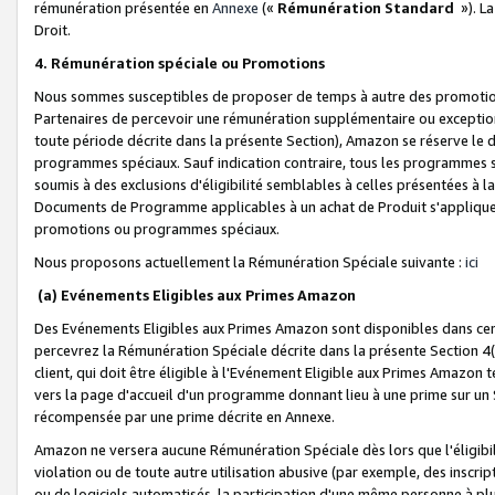
rémunération présentée en
Annexe
(«
Rémunération Standard
»). L
Droit.
4. Rémunération spéciale ou Promotions
Nous sommes susceptibles de proposer de temps à autre des promotion
Partenaires de percevoir une rémunération supplémentaire ou exceptio
toute période décrite dans la présente Section), Amazon se réserve le
programmes spéciaux. Sauf indication contraire, tous les programmes s
soumis à des exclusions d'éligibilité semblables à celles présentées à 
Documents de Programme applicables à un achat de Produit s'appliquera
promotions ou programmes spéciaux.
Nous proposons actuellement la Rémunération Spéciale suivante :
ici
(a) Evénements Eligibles aux Primes Amazon
Des Evénements Eligibles aux Primes Amazon sont disponibles dans cer
percevrez la Rémunération Spéciale décrite dans la présente Section 4(
client, qui doit être éligible à l'Evénement Eligible aux Primes Amazon te
vers la page d'accueil d'un programme donnant lieu à une prime sur un Si
récompensée par une prime décrite en Annexe.
Amazon ne versera aucune Rémunération Spéciale dès lors que l'éligibi
violation ou de toute autre utilisation abusive (par exemple, des inscrip
ou de logiciels automatisés, la participation d'une même personne à p