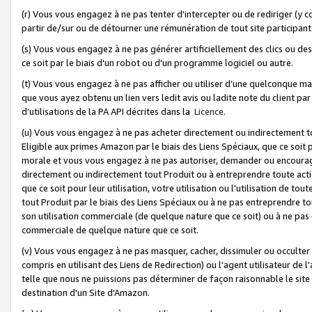
(r) Vous vous engagez à ne pas tenter d'intercepter ou de rediriger (y comp
partir de/sur ou de détourner une rémunération de tout site participa
(s) Vous vous engagez à ne pas générer artificiellement des clics ou de
ce soit par le biais d'un robot ou d'un programme logiciel ou autre.
(t) Vous vous engagez à ne pas afficher ou utiliser d’une quelconque man
que vous ayez obtenu un lien vers ledit avis ou ladite note du client par
d’utilisations de la PA API décrites dans la
Licence
.
(u) Vous vous engagez à ne pas acheter directement ou indirectement t
Eligible aux primes Amazon par le biais des Liens Spéciaux, que ce soit 
morale et vous vous engagez à ne pas autoriser, demander ou encourager
directement ou indirectement tout Produit ou à entreprendre toute acti
que ce soit pour leur utilisation, votre utilisation ou l'utilisation de
tout Produit par le biais des Liens Spéciaux ou à ne pas entreprendre t
son utilisation commerciale (de quelque nature que ce soit) ou à ne pas o
commerciale de quelque nature que ce soit.
(v) Vous vous engagez à ne pas masquer, cacher, dissimuler ou occulter 
compris en utilisant des Liens de Redirection) ou l'agent utilisateur de 
telle que nous ne puissions pas déterminer de façon raisonnable le site ou
destination d'un Site d'Amazon.