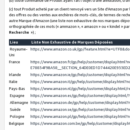
(b) toute commande de Produit ayant fait l'objet d'une annulation, d'u
(c) tout Produit acheté par un client renvoyé vers un Site d'Amazon par
des offres ou des ventes aux enchères de mots-clés, de termes de reche
autre Marque d'Amazon (une liste non exhaustive de nos marques déposée
orthographiée de ces mots (« ammazon », « amaozn » ou « kindel » par
Recherche
») ;
Lieu
Liste Non Exhaustive de Marques Déposées
Royaume-
https://www.amazon.co.uk/gp/feature.html?ie=UTF8&
Uni
France
https://www.amazon.fr/gp/help/customer/display.ht
E78834F9BA58__SECTION_64DE0ED1D744420E933ED
Irlande
https://www.amazon.ie/gp/help/customer/display.htm
Italie
https://www.amazon.it/gp/help/customer/display.html
Pays-Bas
https://www.amazon.nl/gp/help/customer/display.html
Espagne
https://www.amazon.es/gp/help/customer/display.html
Allemagne
https://www.amazon.de/gp/help/customer/display.htm
Suède
https://www.amazon.se/gp/help/customer/display.htm
Pologne
https://www.amazon.pl/gp/help/customer/display.html
Belgique
https://www.amazon.com.be/gp/help/customer/displa