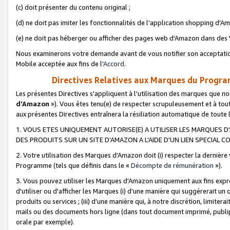
(c) doit présenter du contenu original ;
(d) ne doit pas imiter les fonctionnalités de l'application shopping d'Am
(e) ne doit pas héberger ou afficher des pages web d'Amazon dans de
Nous examinerons votre demande avant de vous notifier son acceptatio
Mobile acceptée aux fins de l'
Accord
.
Directives Relatives aux Marques du Progra
Les présentes Directives s'appliquent à l'utilisation des marques que
d'Amazon
»). Vous êtes tenu(e) de respecter scrupuleusement et à tou
aux présentes Directives entraînera la résiliation automatique de toute
1. VOUS ETES UNIQUEMENT AUTORISE(E) A UTILISER LES MARQUES D'
DES PRODUITS SUR UN SITE D'AMAZON A L'AIDE D'UN LIEN SPECIAL 
2. Votre utilisation des Marques d'Amazon doit (i) respecter la dernière
Programme (tels que définis dans le «
Décompte de rémunération
»).
3. Vous pouvez utiliser les Marques d'Amazon uniquement aux fins expr
d'utiliser ou d'afficher les Marques (i) d’une manière qui suggérerait un
produits ou services ; (iii) d’une manière qui, à notre discrétion, limit
mails ou des documents hors ligne (dans tout document imprimé, publip
orale par exemple).