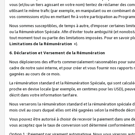
vous (et/ou un tiers agissant en votre nom) tentez de réclamer des c
utilisant le même trafic (par exemple, en manipulant ou en combinant 
vos commissions et/ou en mettant fin à votre participation au Progra
Nous sommes susceptibles, de temps à autre, d'imposer certaines limit
ou la Rémunération Spéciale. Afin d'éviter toute ambiguïté (et nonobst
tout moment tout ou partie des limitations imposées. Pour en savoir plus
Limitations de la Rémunération
»).
6. Déclaration et Versement de la Rémunération
Nous déploierons des efforts commercialement raisonnables pour suivr
cadre de notre suivi interne, et pour créer et vous fournir nos rapport
gagnées au cours de ce mois.
La rémunération standard et la Rémunération Spéciale, qui sont calcul
proche en devise locale (par exemple, en centimes pour les USD), peuve
décrit dans votre information tarifaire.
Nous verserons la rémunération standard et la rémunération spéciale da
mois civil au cours duquel elles ont été gagnées selon la méthode décr
Vous pouvez être autorisé à choisir de recevoir le paiement dans une dev
vous acceptez que le taux de conversion soit déterminé conformément
Option 1 : Paiement par virement automatique.
Nous vous virerons aut