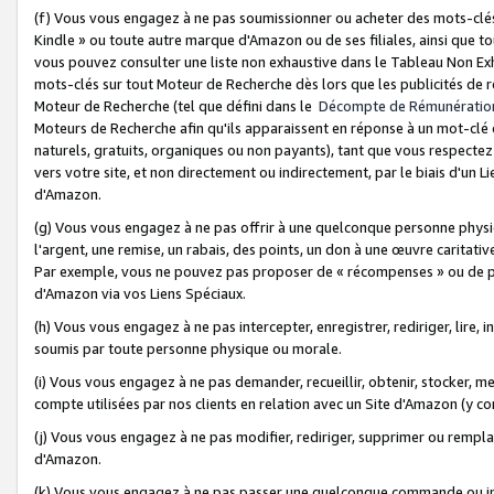
(f) Vous vous engagez à ne pas soumissionner ou acheter des mots-clés,
Kindle » ou toute autre marque d'Amazon ou de ses filiales, ainsi que t
vous pouvez consulter une liste non exhaustive dans le Tableau Non Ex
mots-clés sur tout Moteur de Recherche dès lors que les publicités de 
Moteur de Recherche (tel que défini dans le
Décompte de Rémunératio
Moteurs de Recherche afin qu'ils apparaissent en réponse à un mot-clé o
naturels, gratuits, organiques ou non payants), tant que vous respectez 
vers votre site, et non directement ou indirectement, par le biais d'un Li
d'Amazon.
(g) Vous vous engagez à ne pas offrir à une quelconque personne physi
l'argent, une remise, un rabais, des points, un don à une œuvre caritativ
Par exemple, vous ne pouvez pas proposer de « récompenses » ou de p
d'Amazon via vos Liens Spéciaux.
(h) Vous vous engagez à ne pas intercepter, enregistrer, rediriger, lire
soumis par toute personne physique ou morale.
(i) Vous vous engagez à ne pas demander, recueillir, obtenir, stocker, 
compte utilisées par nos clients en relation avec un Site d'Amazon (y c
(j) Vous vous engagez à ne pas modifier, rediriger, supprimer ou rempla
d'Amazon.
(k) Vous vous engagez à ne pas passer une quelconque commande ou init