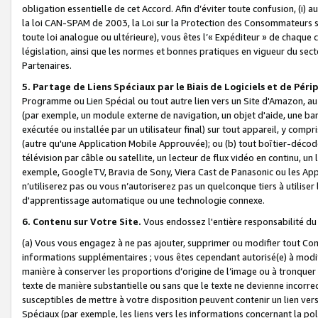
obligation essentielle de cet Accord. Afin d’éviter toute confusion, (i) a
la loi CAN-SPAM de 2003, la Loi sur la Protection des Consommateurs s
toute loi analogue ou ultérieure), vous êtes l’« Expéditeur » de chaque 
législation, ainsi que les normes et bonnes pratiques en vigueur du s
Partenaires.
5. Partage de Liens Spéciaux par le Biais de Logiciels et de Pér
Programme ou Lien Spécial ou tout autre lien vers un Site d'Amazon, au su
(par exemple, un module externe de navigation, un objet d'aide, une ba
exécutée ou installée par un utilisateur final) sur tout appareil, y comp
(autre qu'une Application Mobile Approuvée); ou (b) tout boîtier-décod
télévision par câble ou satellite, un lecteur de flux vidéo en continu, un
exemple, GoogleTV, Bravia de Sony, Viera Cast de Panasonic ou les Appli
n’utiliserez pas ou vous n’autoriserez pas un quelconque tiers à utili
d'apprentissage automatique ou une technologie connexe.
6. Contenu sur Votre Site.
Vous endossez l'entière responsabilité du
(a) Vous vous engagez à ne pas ajouter, supprimer ou modifier tout Co
informations supplémentaires ; vous êtes cependant autorisé(e) à modi
manière à conserver les proportions d’origine de l’image ou à tronquer
texte de manière substantielle ou sans que le texte ne devienne incorr
susceptibles de mettre à votre disposition peuvent contenir un lien ver
Spéciaux (par exemple, les liens vers les informations concernant la poli