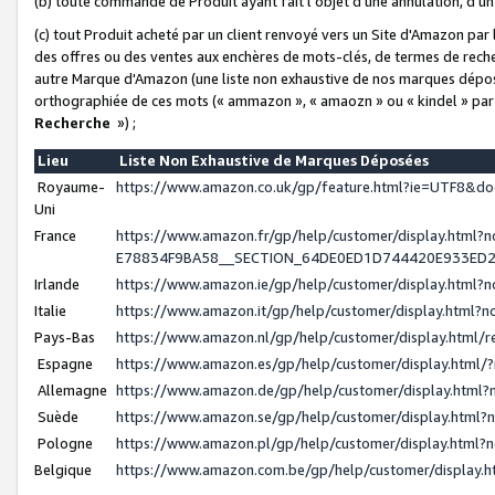
(b) toute commande de Produit ayant fait l'objet d'une annulation, d'u
(c) tout Produit acheté par un client renvoyé vers un Site d'Amazon par
des offres ou des ventes aux enchères de mots-clés, de termes de reche
autre Marque d'Amazon (une liste non exhaustive de nos marques déposée
orthographiée de ces mots (« ammazon », « amaozn » ou « kindel » par
Recherche
») ;
Lieu
Liste Non Exhaustive de Marques Déposées
Royaume-
https://www.amazon.co.uk/gp/feature.html?ie=UTF8&
Uni
France
https://www.amazon.fr/gp/help/customer/display.ht
E78834F9BA58__SECTION_64DE0ED1D744420E933ED
Irlande
https://www.amazon.ie/gp/help/customer/display.htm
Italie
https://www.amazon.it/gp/help/customer/display.html
Pays-Bas
https://www.amazon.nl/gp/help/customer/display.html
Espagne
https://www.amazon.es/gp/help/customer/display.html
Allemagne
https://www.amazon.de/gp/help/customer/display.htm
Suède
https://www.amazon.se/gp/help/customer/display.htm
Pologne
https://www.amazon.pl/gp/help/customer/display.html
Belgique
https://www.amazon.com.be/gp/help/customer/displa