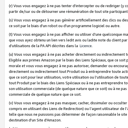
(r) Vous vous engagez à ne pas tenter d'intercepter ou de rediriger (y comp
partir de/sur ou de détourner une rémunération de tout site participa
(s) Vous vous engagez à ne pas générer artificiellement des clics ou de
ce soit par le biais d'un robot ou d'un programme logiciel ou autre.
(t) Vous vous engagez à ne pas afficher ou utiliser d’une quelconque man
que vous ayez obtenu un lien vers ledit avis ou ladite note du client par
d’utilisations de la PA API décrites dans la
Licence
.
(u) Vous vous engagez à ne pas acheter directement ou indirectement t
Eligible aux primes Amazon par le biais des Liens Spéciaux, que ce soit 
morale et vous vous engagez à ne pas autoriser, demander ou encourager
directement ou indirectement tout Produit ou à entreprendre toute acti
que ce soit pour leur utilisation, votre utilisation ou l'utilisation de
tout Produit par le biais des Liens Spéciaux ou à ne pas entreprendre t
son utilisation commerciale (de quelque nature que ce soit) ou à ne pas o
commerciale de quelque nature que ce soit.
(v) Vous vous engagez à ne pas masquer, cacher, dissimuler ou occulter 
compris en utilisant des Liens de Redirection) ou l'agent utilisateur de 
telle que nous ne puissions pas déterminer de façon raisonnable le site ou
destination d'un Site d'Amazon.