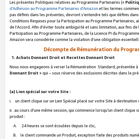
Les présentes Politiques relatives au Programme Partenaires («
Politi
d’Adhésion au Programme Partenaires d'Amazon
et les termes commenç
pas définis dans les présentes, devront s'entendre tels que définis dans 
Conditions Requises pour la Participation au Programme Partenaires, ai
de l'Accord. Afin d’éviter toute ambiguïté et sans limitation, aux fins de
Participation au Programme Partenaires, de la Licence PI du Programme 
Amazon sera considérée comme la violation d’une obligation essentielle
Décompte de Rémunération du Program
1. Achats Donnant Droit et Recettes Donnant Droit
Nous nous engageons à verser la Rémunération Standard, présentée à l
Donnant Droit
» qui – sous réserve des exclusions décrites dans le p
(a) Lien spécial sur votre Site :
i. un client clique sur un Lien Spécial placé sur votre Site à destination
ii. au cours d'une même session, qui commence lorsqu'un client clique s
produit :
A. 24 heures se sont écoulées depuis le clic,
B. le client commande un Produit, exception faite des produits numéri