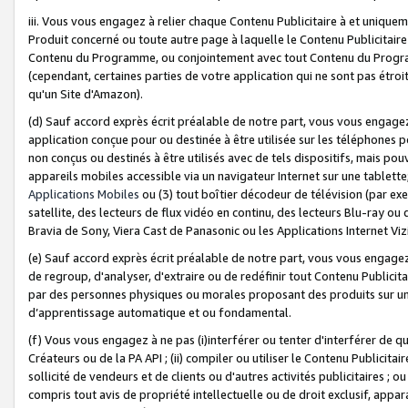
iii. Vous vous engagez à relier chaque Contenu Publicitaire à et uniqu
Produit concerné ou toute autre page à laquelle le Contenu Publicitaire
Contenu du Programme, ou conjointement avec tout Contenu du Programm
(cependant, certaines parties de votre application qui ne sont pas étroi
qu'un Site d'Amazon).
(d) Sauf accord exprès écrit préalable de notre part, vous vous engagez à
application conçue pour ou destinée à être utilisée sur les téléphones p
non conçus ou destinés à être utilisés avec de tels dispositifs, mais pouv
appareils mobiles accessible via un navigateur Internet sur une tablett
Applications Mobiles
ou (3) tout boîtier décodeur de télévision (par ex
satellite, des lecteurs de flux vidéo en continu, des lecteurs Blu-ray o
Bravia de Sony, Viera Cast de Panasonic ou les Applications Internet Viz
(e) Sauf accord exprès écrit préalable de notre part, vous vous engagez 
de regroup, d'analyser, d'extraire ou de redéfinir tout Contenu Publicitai
par des personnes physiques ou morales proposant des produits sur un
d’apprentissage automatique et ou fondamental.
(f) Vous vous engagez à ne pas (i)interférer ou tenter d'interférer de 
Créateurs ou de la PA API ; (ii) compiler ou utiliser le Contenu Publicita
sollicité de vendeurs et de clients ou d'autres activités publicitaires ; ou (
compris tout avis de propriété intellectuelle ou de droit exclusif, appar