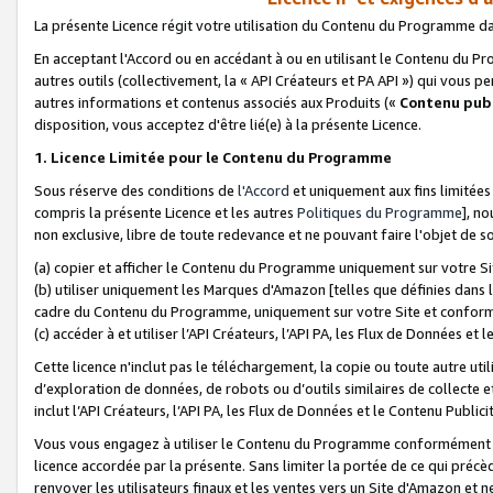
La présente Licence régit votre utilisation du Contenu du Programme d
En acceptant l'Accord ou en accédant à ou en utilisant le Contenu du P
autres outils (collectivement, la «
API Créateurs et PA API
») qui vous pe
autres informations et contenus associés aux Produits («
Contenu publ
disposition, vous acceptez d'être lié(e) à la présente Licence.
1. Licence Limitée pour le Contenu du Programme
Sous réserve des conditions de
l'Accord
et uniquement aux fins limitées
compris la présente Licence et les autres
Politiques du Programme
], n
non exclusive, libre de toute redevance et ne pouvant faire l'objet de so
(a) copier et afficher le Contenu du Programme uniquement sur votre Si
(b) utiliser uniquement les Marques d'Amazon [telles que définies dans 
cadre du Contenu du Programme, uniquement sur votre Site et confo
(c) accéder à et utiliser l’API Créateurs, l’API PA, les Flux de Données e
Cette licence n'inclut pas le téléchargement, la copie ou toute autre util
d’exploration de données, de robots ou d’outils similaires de collecte
inclut l’API Créateurs, l’API PA, les Flux de Données et le Contenu Publici
Vous vous engagez à utiliser le Contenu du Programme conformément a
licence accordée par la présente. Sans limiter la portée de ce qui pré
renvoyer les utilisateurs finaux et les ventes vers un Site d'Amazon et