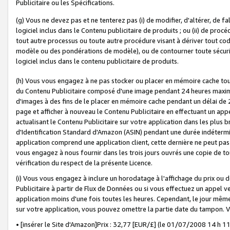
Publicitaire ou les Spécifications.
(g) Vous ne devez pas et ne tenterez pas (i) de modifier, d'altérer, de f
logiciel inclus dans le Contenu publicitaire de produits ; ou (ii) de proc
tout autre processus ou toute autre procédure visant à dériver tout c
modèle ou des pondérations de modèle), ou de contourner toute sécurité a
logiciel inclus dans le contenu publicitaire de produits.
(h) Vous vous engagez à ne pas stocker ou placer en mémoire cache tou
du Contenu Publicitaire composé d'une image pendant 24 heures maxim
d'images à des fins de le placer en mémoire cache pendant un délai de
page et afficher à nouveau le Contenu Publicitaire en effectuant un app
actualisant le Contenu Publicitaire sur votre application dans les plus 
d'Identification Standard d'Amazon (ASIN) pendant une durée indéterminé
application comprend une application client, cette dernière ne peut pa
vous engagez à nous fournir dans les trois jours ouvrés une copie de tou
vérification du respect de la présente Licence.
(i) Vous vous engagez à inclure un horodatage à l'affichage du prix ou 
Publicitaire à partir de Flux de Données ou si vous effectuez un appel ve
application moins d'une fois toutes les heures. Cependant, le jour même
sur votre application, vous pouvez omettre la partie date du tampon.
• [insérer le Site d'Amazon]Prix : 32,77 [EUR/£] (le 01/07/2008 14 h 11 