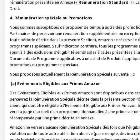
rémunération présentée en
Annexe
(«
Rémunération Standard
»). L
Droit.
4. Rémunération spéciale ou Promotions
Nous sommes susceptibles de proposer de temps à autre des promotion
Partenaires de percevoir une rémunération supplémentaire ou exceptio
toute période décrite dans la présente Section), Amazon se réserve le
programmes spéciaux. Sauf indication contraire, tous les programmes s
soumis à des exclusions d'éligibilité semblables à celles présentées à 
Documents de Programme applicables à un achat de Produit s'appliquera
promotions ou programmes spéciaux.
Nous proposons actuellement la Rémunération Spéciale suivante :
ici
(a) Evénements Eligibles aux Primes Amazon
Des Evénements Eligibles aux Primes Amazon sont disponibles dans cer
percevrez la Rémunération Spéciale décrite dans la présente Section 4(
client, qui doit être éligible à l'Evénement Eligible aux Primes Amazon te
vers la page d'accueil d'un programme donnant lieu à une prime sur un Si
récompensée par une prime décrite en Annexe.
Amazon ne versera aucune Rémunération Spéciale dès lors que l'éligibi
violation ou de toute autre utilisation abusive (par exemple, des inscrip
ou de logiciels automatisés, la participation d'une même personne à p