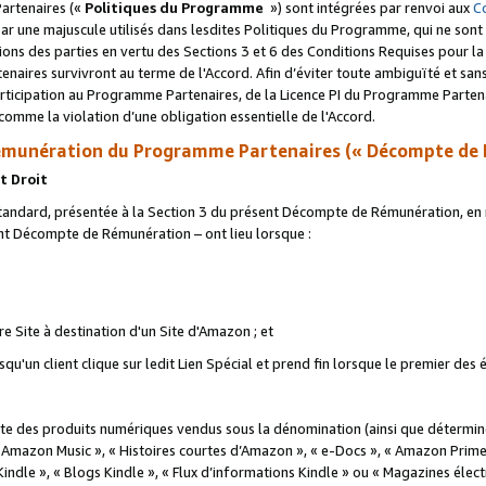
artenaires («
Politiques du Programme
») sont intégrées par renvoi aux
C
r une majuscule utilisés dans lesdites Politiques du Programme, qui ne sont 
ations des parties en vertu des Sections 3 et 6 des Conditions Requises pour l
naires survivront au terme de l'Accord. Afin d’éviter toute ambiguïté et sans l
rticipation au Programme Partenaires, de la Licence PI du Programme Partenai
mme la violation d’une obligation essentielle de l'Accord.
munération du Programme Partenaires (« Décompte de 
t Droit
ndard, présentée à la Section 3 du présent Décompte de Rémunération, en r
ent Décompte de Rémunération – ont lieu lorsque :
tre Site à destination d'un Site d'Amazon ; et
u'un client clique sur ledit Lien Spécial et prend fin lorsque le premier des
 des produits numériques vendus sous la dénomination (ainsi que déterminé 
 Amazon Music », « Histoires courtes d’Amazon », « e-Docs », « Amazon Prim
 Kindle », « Blogs Kindle », « Flux d’informations Kindle » ou « Magazines éle