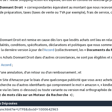
 Donnant Droit
» correspondantes équivalent au montant que nous recevons
 de préparation, taxes (taxes de vente ou TVA par exemple), frais de service, c
s Donnant Droit est remise en cause dès lors que lesdits achats ont lieu en r
lités, conditions, spécifications, déclarations et politiques que nous somme
a dernière version à jour de l'
Accord
(collectivement, les «
Documents du
 des Achats Donnant Droit dans d'autres circonstances, ne sont pas éligibles e
e
Accord
;
d'une annulation, d'un retour ou d'un remboursement ; et
 un Site d'Amazon par le biais d'une quelconque publicité que vous avez acheté
cherche ou d'autres identifiants qui comprennent le mot « amazon », « kindl
 via les liens ci-dessous) ou toute variante ou version mal orthographiée d
t de mots clés sur un Moteur de Recherche
») ;
es Déposées
ture.html?ie=UTF8&docId=1000642963