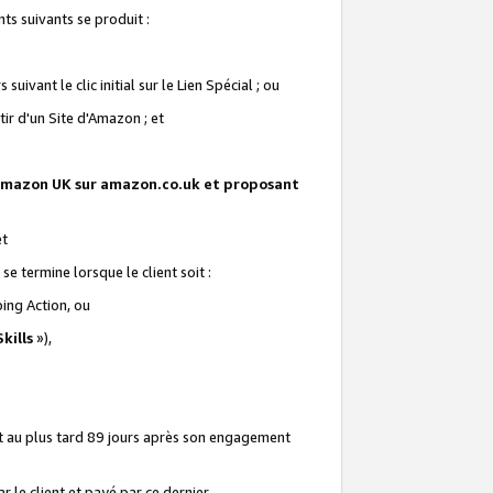
ts suivants se produit :
vant le clic initial sur le Lien Spécial ; ou
ir d'un Site d'Amazon ; et
te Amazon UK sur amazon.co.uk et proposant
et
e termine lorsque le client soit :
ping Action, ou
kills
»),
it au plus tard 89 jours après son engagement
 le client et payé par ce dernier.