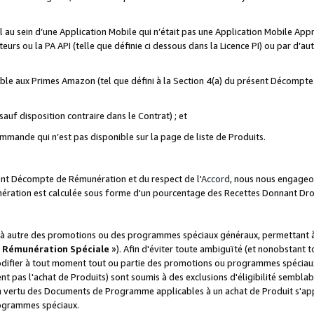
ial au sein d’une Application Mobile qui n’était pas une Application Mobile Ap
eurs ou la PA API (telle que définie ci dessous dans la Licence PI) ou par d’au
igible aux Primes Amazon (tel que défini à la Section 4(a) du présent Décomp
auf disposition contraire dans le Contrat) ; et
ommande qui n’est pas disponible sur la page de liste de Produits.
sent Décompte de Rémunération et du respect de l'
Accord
, nous nous engageo
nération est calculée sous forme d'un pourcentage des Recettes Donnant Dro
 autre des promotions ou des programmes spéciaux généraux, permettant à t
«
Rémunération Spéciale
»). Afin d'éviter toute ambiguïté (et nonobstant t
difier à tout moment tout ou partie des promotions ou programmes spéciaux.
 pas l'achat de Produits) sont soumis à des exclusions d'éligibilité semblabl
n vertu des Documents de Programme applicables à un achat de Produit s'app
rogrammes spéciaux.