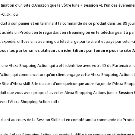
stination d'un Site d'Amazon que le vôtre (une «
Session
»), l'un des événemen
Click ; ou
it à son panier et en terminant la commande de ce produit dans les 89 jours sui
achète un Produit en le regardant en streaming ou en le téléchargeant à part
st expédié, diffusé en streaming ou téléchargé par le client et payé par celui-ci
 pour les partenaires utilisant un identifiant partenaire pour le si
ge une Alexa Shopping Action qui a été identifiée avec votre ID de Partenaire ; 
Action, qui commence lorsqu'un client engage cette Alexa Shopping Action et s
 Site d'Alexa skill Site ou sort d'une quelconque autre façon de l'Alexa Shop
uit que vous avez proposé avec les Alexa Shopping Actions (une «
Session S
vec l'Alexa Shopping Action soit :
 client au cours de la Session Skills et en complétant la commande du Produ
 de l' Alexa Shopping Action est expédié, diffusé en continu ou téléchargé par