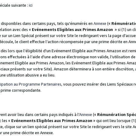
ciale suivante :
ici
disponibles dans certains pays, tels qu'énumérés en
Annexe
(«
Rémunérati
relation avec des «
Evénements Eligibles aux Primes Amazon
» si (1) un c
 sur un Lien Spécial présent sur votre Site le redirigeant vers la page d'acc
 découle, le client effectue l'action récompensée par une prime décrite en Ann
s lors que l'éligibilité d'un Evénement Eligible aux Primes Amazon est remis
ions effectuées à l'aide d'une adresse électronique non valide, l'utilisation d
nement Eligible aux Primes Amazon, les Evénement Eligible aux Primes Amazo
ciaux présents sur votre Site). Amazon déterminera à son entière discrétion, 
ne utilisation abusive a eu lieu.
cipation au Programme Partenaires
, vous pouvez insérer des Liens Spéciaux r
la prime correspondante.
t avoir lieu dans certains pays indiqués à l'
Annexe
(«
Rémunération Spéc
c les «
Evénements Eligibles aux Primes Amazon
» qui ont lieu lorsque (1)
 clique sur un lien spécial présent sur votre Site le redirigeant vers le site 
ar une prime décrite en Annexe.