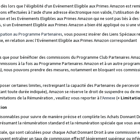
s lors que l'éligibilité d'un Evénement Eligible aux Primes Amazon est remis
ions effectuées à l'aide d'une adresse électronique non valide, l'utilisation d
on et les Evénements Eligibles aux Primes Amazon qui ne sont pas liés à des 
s, si un Evénement Eligible aux Primes Amazon a bien été appliqué ou si une vio
cipation au Programme Partenaires
, vous pouvez insérer des Liens Spéciaux 
xe, en relation avec l’Evénement Eligible aux Primes Amazon correspondant
sées que pour bénéficier des commissions du Programme Club Partenaires Amaz
mmissions à la fois au Programme Partenaires Amazon et à un autre programme
on), nous pouvons prendre des mesures, notamment en bloquant vos commission
oser certaines limites, restreignant la capacité des Partenaires de percevo
stant toute durée indiquée), Amazon se réserve le droit de suspendre ou de m
mitations de la Rémunération , veuillez vous reporter à l'
Annexe
(«
Limitati
tion
sonnables pour suivre de manière précise et complète les Achats Donnant Dro
ts résumant la rémunération standard et la rémunération spéciale que vous av
ale, qui sont calculées pour chaque Achat Donnant Droit à une commission e
uvent entraîner un taux de commission effectif légèrement supérieur ou infér