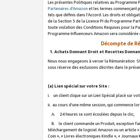
Les présentes Politiques relatives au Programme P
Partenaires d'Amazon
et les termes commençant pa
tels que définis dans l'Accord. Les droits et oblig
de la Section 3 de la Licence PI du Programme Parte
toute violation des Conditions Requises pour la Pa
Programme Influenceurs Amazon sera considérée co
Décompte de Ré
1. Achats Donnant Droit et Recettes Donnan
Nous nous engageons à verser la Rémunération Sta
sous réserve des exclusions décrites dans le prés
(a) Lien spécial sur votre Site :
i. un client clique sur un Lien Spécial placé sur vo
ii. au cours d'une même session, qui commence lorsq
A. 24 heures se sont écoulées depuis le clic,
B. le client commande un Produit, exception faite
téléchargement de logiciel Amazon ou un article «
Coin », « Livres électroniques Kindle », « Journaux