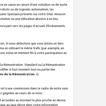
e en cause en raison d'une violation ou de toute
e robots ou de logiciels automatisés, les
Liens Spéciaux présents sur votre Site). Amazon
lation ou une utilisation abusive a eu lieu.
renvoyant vers les pages d'accueil d'Evénements
on. Si nous détectons que vous (et/ou un tiers
 en utilisant le même trafic (par exemple, en
s et/ou en mettant fin à votre participation au
ir la Rémunération Standard ou la Rémunération
odifier à tout moment tout ou partie des
ons de la Rémunération
»).
it à une commission dans le cadre de notre suivi
ez gagnées au cours de ce mois.
t arrondies au montant le plus proche en devise
ieur au taux décrit dans votre information