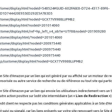
ustomer/display.html?nodeId=548524#GUID-602FA6E8-D724-4317-89F6-
ED1D744420E933ED292E5A7B3D3
ustomer/display.html?nodeId=GCX77V9988LUPMB2
stomer/display.html?nodeId=201014060
ustomer/display.html/ref=hp_left_v4_sib?ie=UTF8&nodeId=201909280
ustomer/display.html/?nodeId=201014060
ustomer/display.html?nodeId=200975440
ustomer/display.html?nodeId=200975440
ustomer/display.html?nodeId=200975440
elp/customer/display.html?nodeId=GCX77V9988LUPMB2
 un Site d'Amazon par un lien qui est généré par ou affiché sur un moteur de 
onsorisée ou autre service de recherche ou de référence ou tout site qui part
un Site d'Amazon par un lien qui envoie les utilisateurs indirectement vers un 
autre action positive sur ledit site intermédiaire (un «
Lien de Redirection
»)
 ledit client ne respecte pas les conditions générales applicables à un Site d'
t suivi ou signalé, car les liens présents sur votre site renvoyant vers le Si