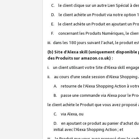
C. le client clique sur un autre Lien Spécial à de
D. le client achète un Produit via notre option 1-
E. le client achète un Produit en ajoutant un Produ
F. concernant les Produits Numériques, le client 
iii. dans les 180 jours suivant l'achat, le produit e
(b) Site d'Alexa skill (uniquement disponible
des Produits sur amazon.co.uk) :
i. un client utilisant votre Site d'Alexa skill enga
ii. au cours d'une seule session d'Alexa Shopping 
A. retourne de l'Alexa Shopping Action à votre
B. passe une commande via Alexa pour le Prod
le client achète le Produit que vous avez proposé a
C. via Alexa, ou
D. en ajoutant ce produit au panier d'achat du
initial avec l'Alexa Shopping Action ; et
iii. le Produit que vous avez proposé dans le cadre