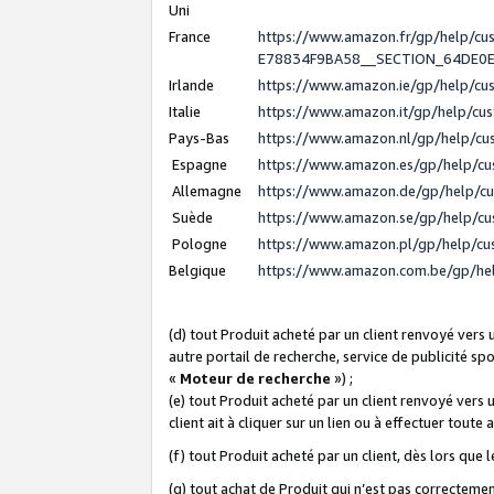
Uni
France
https://www.amazon.fr/gp/help/c
E78834F9BA58__SECTION_64DE0
Irlande
https://www.amazon.ie/gp/help/c
Italie
https://www.amazon.it/gp/help/cu
Pays-Bas
https://www.amazon.nl/gp/help/c
Espagne
https://www.amazon.es/gp/help/c
Allemagne
https://www.amazon.de/gp/help/c
Suède
https://www.amazon.se/gp/help/c
Pologne
https://www.amazon.pl/gp/help/c
Belgique
https://www.amazon.com.be/gp/h
(d) tout Produit acheté par un client renvoyé vers
autre portail de recherche, service de publicité sp
«
Moteur de recherche
») ;
(e) tout Produit acheté par un client renvoyé vers 
client ait à cliquer sur un lien ou à effectuer toute 
(f) tout Produit acheté par un client, dès lors que
(g) tout achat de Produit qui n’est pas correctemen