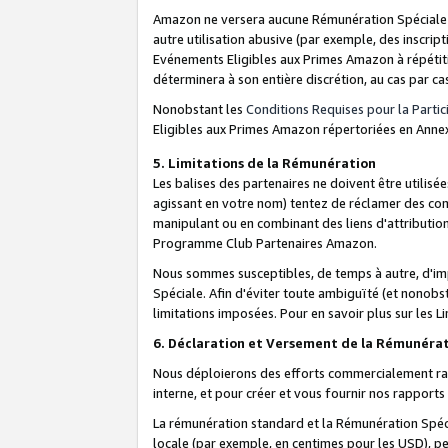
Amazon ne versera aucune Rémunération Spéciale dè
autre utilisation abusive (par exemple, des inscript
Evénements Eligibles aux Primes Amazon à répétiti
déterminera à son entière discrétion, au cas par ca
Nonobstant les
Conditions Requises pour la Parti
Eligibles aux Primes Amazon répertoriées en Anne
5. Limitations de la Rémunération
Les balises des partenaires ne doivent être utili
agissant en votre nom) tentez de réclamer des co
manipulant ou en combinant des liens d'attributi
Programme Club Partenaires Amazon.
Nous sommes susceptibles, de temps à autre, d'imp
Spéciale. Afin d'éviter toute ambiguïté (et nonob
limitations imposées. Pour en savoir plus sur les Li
6. Déclaration et Versement de la Rémunéra
Nous déploierons des efforts commercialement rai
interne, et pour créer et vous fournir nos rappor
La rémunération standard et la Rémunération Spéci
locale (par exemple, en centimes pour les USD), pe