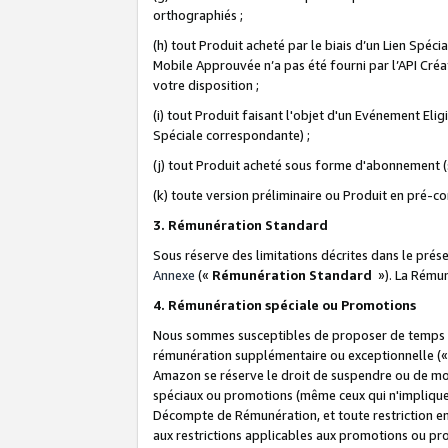
orthographiés ;
(h) tout Produit acheté par le biais d’un Lien Spéc
Mobile Approuvée n’a pas été fourni par l’API Créat
votre disposition ;
(i) tout Produit faisant l'objet d'un Evénement El
Spéciale correspondante) ;
(j) tout Produit acheté sous forme d'abonnement (s
(k) toute version préliminaire ou Produit en pré-c
3. Rémunération Standard
Sous réserve des limitations décrites dans le pré
Annexe
(«
Rémunération Standard
»). La Rému
4. Rémunération spéciale ou Promotions
Nous sommes susceptibles de proposer de temps à
rémunération supplémentaire ou exceptionnelle (
Amazon se réserve le droit de suspendre ou de mo
spéciaux ou promotions (même ceux qui n'impliquent
Décompte de Rémunération, et toute restriction e
aux restrictions applicables aux promotions ou p