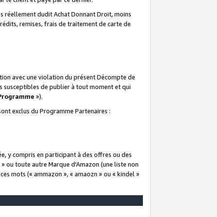
 réellement dudit Achat Donnant Droit, moins
rédits, remises, frais de traitement de carte de
elation avec une violation du présent Décompte de
s susceptibles de publier à tout moment et qui
 Programme
»).
t sont exclus du Programme Partenaires :
e, y compris en participant à des offres ou des
e » ou toute autre Marque d'Amazon (une liste non
e ces mots (« ammazon », « amaozn » ou « kindel »