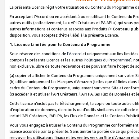
La présente Licence régit votre utilisation du Contenu du Programme d
En acceptant l'Accord ou en accédant à ou en utilisant le Contenu du P
autres outils (collectivement, la «
API Créateurs et PA API
») qui vous pe
autres informations et contenus associés aux Produits («
Contenu publ
disposition, vous acceptez d'être lié(e) à la présente Licence.
1. Licence Limitée pour le Contenu du Programme
Sous réserve des conditions de
l'Accord
et uniquement aux fins limitées
compris la présente Licence et les autres
Politiques du Programme
], n
non exclusive, libre de toute redevance et ne pouvant faire l'objet de so
(a) copier et afficher le Contenu du Programme uniquement sur votre Si
(b) utiliser uniquement les Marques d'Amazon [telles que définies dans 
cadre du Contenu du Programme, uniquement sur votre Site et confo
(c) accéder à et utiliser l’API Créateurs, l’API PA, les Flux de Données e
Cette licence n'inclut pas le téléchargement, la copie ou toute autre util
d’exploration de données, de robots ou d’outils similaires de collecte
inclut l’API Créateurs, l’API PA, les Flux de Données et le Contenu Publici
Vous vous engagez à utiliser le Contenu du Programme conformément a
licence accordée par la présente. Sans limiter la portée de ce qui pré
renvoyer les utilisateurs finaux et les ventes vers un Site d'Amazon et