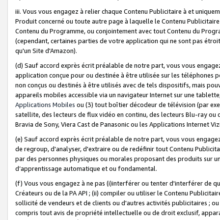
iii. Vous vous engagez à relier chaque Contenu Publicitaire à et uniqu
Produit concerné ou toute autre page à laquelle le Contenu Publicitaire
Contenu du Programme, ou conjointement avec tout Contenu du Programm
(cependant, certaines parties de votre application qui ne sont pas étroi
qu'un Site d'Amazon).
(d) Sauf accord exprès écrit préalable de notre part, vous vous engagez à
application conçue pour ou destinée à être utilisée sur les téléphones p
non conçus ou destinés à être utilisés avec de tels dispositifs, mais pouv
appareils mobiles accessible via un navigateur Internet sur une tablett
Applications Mobiles
ou (3) tout boîtier décodeur de télévision (par ex
satellite, des lecteurs de flux vidéo en continu, des lecteurs Blu-ray o
Bravia de Sony, Viera Cast de Panasonic ou les Applications Internet Viz
(e) Sauf accord exprès écrit préalable de notre part, vous vous engagez 
de regroup, d'analyser, d'extraire ou de redéfinir tout Contenu Publicitai
par des personnes physiques ou morales proposant des produits sur un
d’apprentissage automatique et ou fondamental.
(f) Vous vous engagez à ne pas (i)interférer ou tenter d'interférer de 
Créateurs ou de la PA API ; (ii) compiler ou utiliser le Contenu Publicita
sollicité de vendeurs et de clients ou d'autres activités publicitaires ; ou (
compris tout avis de propriété intellectuelle ou de droit exclusif, appar