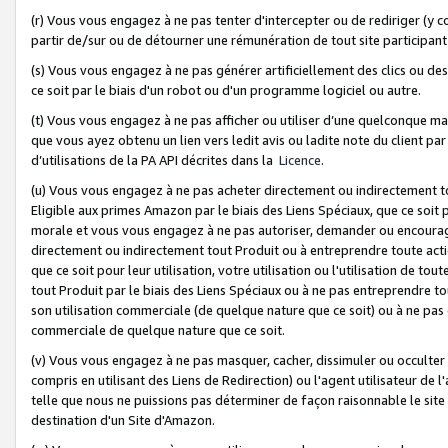
(r) Vous vous engagez à ne pas tenter d'intercepter ou de rediriger (y comp
partir de/sur ou de détourner une rémunération de tout site participa
(s) Vous vous engagez à ne pas générer artificiellement des clics ou de
ce soit par le biais d'un robot ou d'un programme logiciel ou autre.
(t) Vous vous engagez à ne pas afficher ou utiliser d’une quelconque man
que vous ayez obtenu un lien vers ledit avis ou ladite note du client par
d’utilisations de la PA API décrites dans la
Licence
.
(u) Vous vous engagez à ne pas acheter directement ou indirectement t
Eligible aux primes Amazon par le biais des Liens Spéciaux, que ce soit 
morale et vous vous engagez à ne pas autoriser, demander ou encourager
directement ou indirectement tout Produit ou à entreprendre toute acti
que ce soit pour leur utilisation, votre utilisation ou l'utilisation de
tout Produit par le biais des Liens Spéciaux ou à ne pas entreprendre t
son utilisation commerciale (de quelque nature que ce soit) ou à ne pas o
commerciale de quelque nature que ce soit.
(v) Vous vous engagez à ne pas masquer, cacher, dissimuler ou occulter 
compris en utilisant des Liens de Redirection) ou l'agent utilisateur de 
telle que nous ne puissions pas déterminer de façon raisonnable le site ou
destination d'un Site d'Amazon.