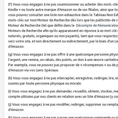
(f) Vous vous engagez à ne pas soumissionner ou acheter des mots-clés,
Kindle » ou toute autre marque d'Amazon ou de ses filiales, ainsi que t
vous pouvez consulter une liste non exhaustive dans le Tableau Non Ex
mots-clés sur tout Moteur de Recherche dès lors que les publicités de 
Moteur de Recherche (tel que défini dans le
Décompte de Rémunératio
Moteurs de Recherche afin qu'ils apparaissent en réponse à un mot-clé o
naturels, gratuits, organiques ou non payants), tant que vous respectez 
vers votre site, et non directement ou indirectement, par le biais d'un Li
d'Amazon.
(g) Vous vous engagez à ne pas offrir à une quelconque personne physi
l'argent, une remise, un rabais, des points, un don à une œuvre caritativ
Par exemple, vous ne pouvez pas proposer de « récompenses » ou de p
d'Amazon via vos Liens Spéciaux.
(h) Vous vous engagez à ne pas intercepter, enregistrer, rediriger, lire
soumis par toute personne physique ou morale.
(i) Vous vous engagez à ne pas demander, recueillir, obtenir, stocker, 
compte utilisées par nos clients en relation avec un Site d'Amazon (y c
(j) Vous vous engagez à ne pas modifier, rediriger, supprimer ou rempla
d'Amazon.
(k) Vous vous engagez à ne pas passer une quelconque commande ou init