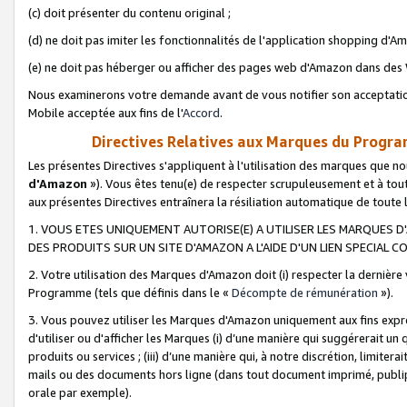
(c) doit présenter du contenu original ;
(d) ne doit pas imiter les fonctionnalités de l'application shopping d'Am
(e) ne doit pas héberger ou afficher des pages web d'Amazon dans de
Nous examinerons votre demande avant de vous notifier son acceptatio
Mobile acceptée aux fins de l'
Accord
.
Directives Relatives aux Marques du Progra
Les présentes Directives s'appliquent à l'utilisation des marques que
d'Amazon
»). Vous êtes tenu(e) de respecter scrupuleusement et à tou
aux présentes Directives entraînera la résiliation automatique de toute
1. VOUS ETES UNIQUEMENT AUTORISE(E) A UTILISER LES MARQUES D'
DES PRODUITS SUR UN SITE D'AMAZON A L'AIDE D'UN LIEN SPECIAL 
2. Votre utilisation des Marques d'Amazon doit (i) respecter la dernière
Programme (tels que définis dans le «
Décompte de rémunération
»).
3. Vous pouvez utiliser les Marques d'Amazon uniquement aux fins expr
d'utiliser ou d'afficher les Marques (i) d’une manière qui suggérerait un
produits ou services ; (iii) d’une manière qui, à notre discrétion, limit
mails ou des documents hors ligne (dans tout document imprimé, publip
orale par exemple).