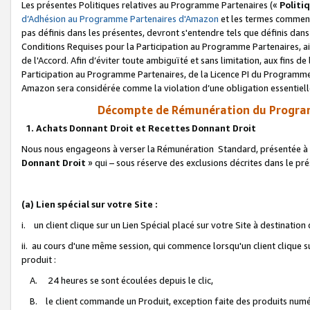
Les présentes Politiques relatives au Programme Partenaires («
Politi
d’Adhésion au Programme Partenaires d'Amazon
et les termes commenç
pas définis dans les présentes, devront s'entendre tels que définis dans 
Conditions Requises pour la Participation au Programme Partenaires, ai
de l'Accord. Afin d’éviter toute ambiguïté et sans limitation, aux fins de
Participation au Programme Partenaires, de la Licence PI du Programme 
Amazon sera considérée comme la violation d’une obligation essentielle
Décompte de Rémunération du Program
1. Achats Donnant Droit et Recettes Donnant Droit
Nous nous engageons à verser la Rémunération Standard, présentée à l
Donnant Droit
» qui – sous réserve des exclusions décrites dans le p
(a) Lien spécial sur votre Site :
i. un client clique sur un Lien Spécial placé sur votre Site à destination
ii. au cours d'une même session, qui commence lorsqu'un client clique s
produit :
A. 24 heures se sont écoulées depuis le clic,
B. le client commande un Produit, exception faite des produits numéri