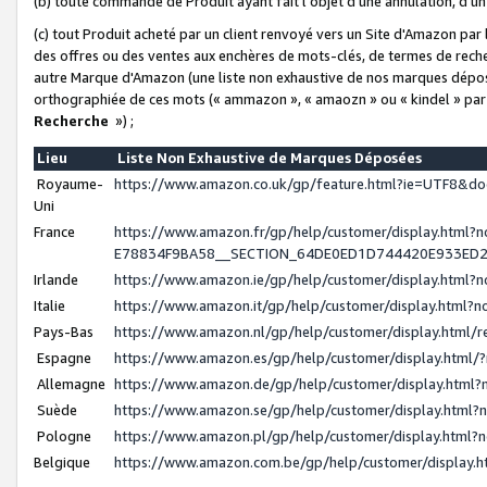
(b) toute commande de Produit ayant fait l'objet d'une annulation, d'u
(c) tout Produit acheté par un client renvoyé vers un Site d'Amazon par
des offres ou des ventes aux enchères de mots-clés, de termes de reche
autre Marque d'Amazon (une liste non exhaustive de nos marques déposée
orthographiée de ces mots (« ammazon », « amaozn » ou « kindel » par
Recherche
») ;
Lieu
Liste Non Exhaustive de Marques Déposées
Royaume-
https://www.amazon.co.uk/gp/feature.html?ie=UTF8&
Uni
France
https://www.amazon.fr/gp/help/customer/display.ht
E78834F9BA58__SECTION_64DE0ED1D744420E933ED
Irlande
https://www.amazon.ie/gp/help/customer/display.htm
Italie
https://www.amazon.it/gp/help/customer/display.html
Pays-Bas
https://www.amazon.nl/gp/help/customer/display.html
Espagne
https://www.amazon.es/gp/help/customer/display.html
Allemagne
https://www.amazon.de/gp/help/customer/display.htm
Suède
https://www.amazon.se/gp/help/customer/display.htm
Pologne
https://www.amazon.pl/gp/help/customer/display.html
Belgique
https://www.amazon.com.be/gp/help/customer/displa