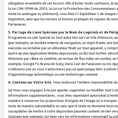
obligation essentielle de cet Accord. Afin d’éviter toute confusion, (i) a
la loi CAN-SPAM de 2003, la Loi sur la Protection des Consommateurs s
toute loi analogue ou ultérieure), vous êtes l’« Expéditeur » de chaque 
législation, ainsi que les normes et bonnes pratiques en vigueur du s
Partenaires.
5. Partage de Liens Spéciaux par le Biais de Logiciels et de Pér
Programme ou Lien Spécial ou tout autre lien vers un Site d'Amazon, au su
(par exemple, un module externe de navigation, un objet d'aide, une ba
exécutée ou installée par un utilisateur final) sur tout appareil, y comp
(autre qu'une Application Mobile Approuvée); ou (b) tout boîtier-décod
télévision par câble ou satellite, un lecteur de flux vidéo en continu, un
exemple, GoogleTV, Bravia de Sony, Viera Cast de Panasonic ou les Appli
n’utiliserez pas ou vous n’autoriserez pas un quelconque tiers à utili
d'apprentissage automatique ou une technologie connexe.
6. Contenu sur Votre Site.
Vous endossez l'entière responsabilité du
(a) Vous vous engagez à ne pas ajouter, supprimer ou modifier tout Co
informations supplémentaires ; vous êtes cependant autorisé(e) à modi
manière à conserver les proportions d’origine de l’image ou à tronquer
texte de manière substantielle ou sans que le texte ne devienne incorr
susceptibles de mettre à votre disposition peuvent contenir un lien ver
Spéciaux (par exemple, les liens vers les informations concernant la poli