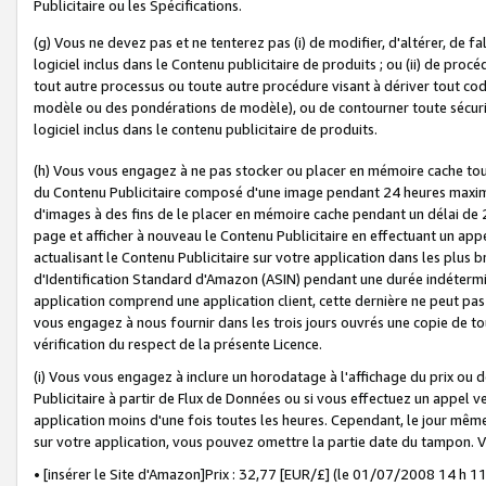
Publicitaire ou les Spécifications.
(g) Vous ne devez pas et ne tenterez pas (i) de modifier, d'altérer, de f
logiciel inclus dans le Contenu publicitaire de produits ; ou (ii) de proc
tout autre processus ou toute autre procédure visant à dériver tout c
modèle ou des pondérations de modèle), ou de contourner toute sécurité a
logiciel inclus dans le contenu publicitaire de produits.
(h) Vous vous engagez à ne pas stocker ou placer en mémoire cache tou
du Contenu Publicitaire composé d'une image pendant 24 heures maxim
d'images à des fins de le placer en mémoire cache pendant un délai de
page et afficher à nouveau le Contenu Publicitaire en effectuant un app
actualisant le Contenu Publicitaire sur votre application dans les plus 
d'Identification Standard d'Amazon (ASIN) pendant une durée indéterminé
application comprend une application client, cette dernière ne peut pa
vous engagez à nous fournir dans les trois jours ouvrés une copie de tou
vérification du respect de la présente Licence.
(i) Vous vous engagez à inclure un horodatage à l'affichage du prix ou 
Publicitaire à partir de Flux de Données ou si vous effectuez un appel ve
application moins d'une fois toutes les heures. Cependant, le jour même
sur votre application, vous pouvez omettre la partie date du tampon.
• [insérer le Site d'Amazon]Prix : 32,77 [EUR/£] (le 01/07/2008 14 h 11 