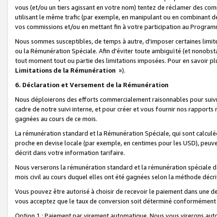
vous (et/ou un tiers agissant en votre nom) tentez de réclamer des c
utilisant le même trafic (par exemple, en manipulant ou en combinant 
vos commissions et/ou en mettant fin à votre participation au Progra
Nous sommes susceptibles, de temps à autre, d'imposer certaines limit
ou la Rémunération Spéciale. Afin d'éviter toute ambiguïté (et nonobst
tout moment tout ou partie des limitations imposées. Pour en savoir plus
Limitations de la Rémunération
»).
6. Déclaration et Versement de la Rémunération
Nous déploierons des efforts commercialement raisonnables pour suivr
cadre de notre suivi interne, et pour créer et vous fournir nos rapport
gagnées au cours de ce mois.
La rémunération standard et la Rémunération Spéciale, qui sont calcul
proche en devise locale (par exemple, en centimes pour les USD), peuve
décrit dans votre information tarifaire.
Nous verserons la rémunération standard et la rémunération spéciale da
mois civil au cours duquel elles ont été gagnées selon la méthode décr
Vous pouvez être autorisé à choisir de recevoir le paiement dans une dev
vous acceptez que le taux de conversion soit déterminé conformément
Option 1 : Paiement par virement automatique.
Nous vous virerons aut