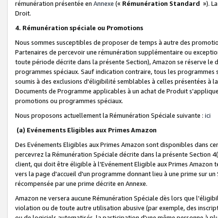
rémunération présentée en
Annexe
(«
Rémunération Standard
»). L
Droit.
4. Rémunération spéciale ou Promotions
Nous sommes susceptibles de proposer de temps à autre des promotion
Partenaires de percevoir une rémunération supplémentaire ou exceptio
toute période décrite dans la présente Section), Amazon se réserve le
programmes spéciaux. Sauf indication contraire, tous les programmes s
soumis à des exclusions d'éligibilité semblables à celles présentées à 
Documents de Programme applicables à un achat de Produit s'appliquera
promotions ou programmes spéciaux.
Nous proposons actuellement la Rémunération Spéciale suivante :
ici
(a) Evénements Eligibles aux Primes Amazon
Des Evénements Eligibles aux Primes Amazon sont disponibles dans cer
percevrez la Rémunération Spéciale décrite dans la présente Section 4(
client, qui doit être éligible à l'Evénement Eligible aux Primes Amazon te
vers la page d'accueil d'un programme donnant lieu à une prime sur un Si
récompensée par une prime décrite en Annexe.
Amazon ne versera aucune Rémunération Spéciale dès lors que l'éligibi
violation ou de toute autre utilisation abusive (par exemple, des inscrip
ou de logiciels automatisés, la participation d'une même personne à p