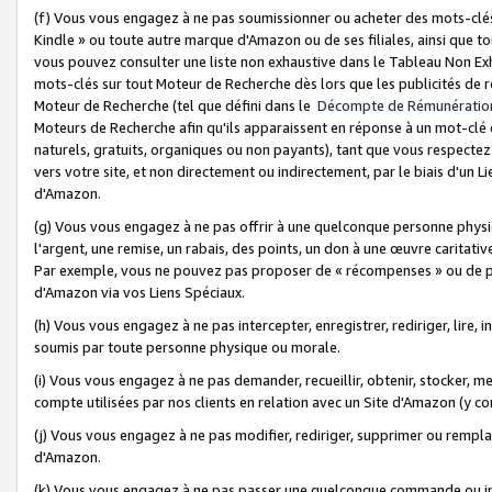
(f) Vous vous engagez à ne pas soumissionner ou acheter des mots-clés,
Kindle » ou toute autre marque d'Amazon ou de ses filiales, ainsi que t
vous pouvez consulter une liste non exhaustive dans le Tableau Non Ex
mots-clés sur tout Moteur de Recherche dès lors que les publicités de 
Moteur de Recherche (tel que défini dans le
Décompte de Rémunératio
Moteurs de Recherche afin qu'ils apparaissent en réponse à un mot-clé o
naturels, gratuits, organiques ou non payants), tant que vous respectez 
vers votre site, et non directement ou indirectement, par le biais d'un Li
d'Amazon.
(g) Vous vous engagez à ne pas offrir à une quelconque personne physi
l'argent, une remise, un rabais, des points, un don à une œuvre caritativ
Par exemple, vous ne pouvez pas proposer de « récompenses » ou de p
d'Amazon via vos Liens Spéciaux.
(h) Vous vous engagez à ne pas intercepter, enregistrer, rediriger, lire
soumis par toute personne physique ou morale.
(i) Vous vous engagez à ne pas demander, recueillir, obtenir, stocker, 
compte utilisées par nos clients en relation avec un Site d'Amazon (y c
(j) Vous vous engagez à ne pas modifier, rediriger, supprimer ou rempla
d'Amazon.
(k) Vous vous engagez à ne pas passer une quelconque commande ou init