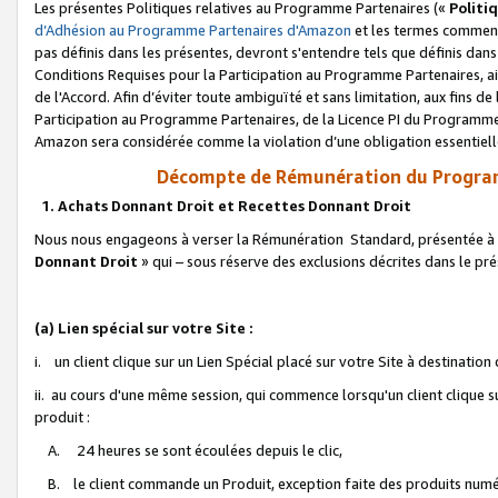
Les présentes Politiques relatives au Programme Partenaires («
Politi
d’Adhésion au Programme Partenaires d'Amazon
et les termes commenç
pas définis dans les présentes, devront s'entendre tels que définis dans 
Conditions Requises pour la Participation au Programme Partenaires, ai
de l'Accord. Afin d’éviter toute ambiguïté et sans limitation, aux fins de
Participation au Programme Partenaires, de la Licence PI du Programme 
Amazon sera considérée comme la violation d’une obligation essentielle
Décompte de Rémunération du Program
1. Achats Donnant Droit et Recettes Donnant Droit
Nous nous engageons à verser la Rémunération Standard, présentée à l
Donnant Droit
» qui – sous réserve des exclusions décrites dans le p
(a) Lien spécial sur votre Site :
i. un client clique sur un Lien Spécial placé sur votre Site à destination
ii. au cours d'une même session, qui commence lorsqu'un client clique s
produit :
A. 24 heures se sont écoulées depuis le clic,
B. le client commande un Produit, exception faite des produits numéri