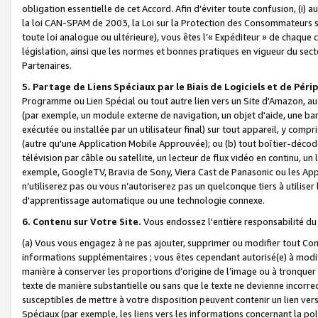
obligation essentielle de cet Accord. Afin d’éviter toute confusion, (i) a
la loi CAN-SPAM de 2003, la Loi sur la Protection des Consommateurs s
toute loi analogue ou ultérieure), vous êtes l’« Expéditeur » de chaque 
législation, ainsi que les normes et bonnes pratiques en vigueur du s
Partenaires.
5. Partage de Liens Spéciaux par le Biais de Logiciels et de Pér
Programme ou Lien Spécial ou tout autre lien vers un Site d'Amazon, au su
(par exemple, un module externe de navigation, un objet d'aide, une ba
exécutée ou installée par un utilisateur final) sur tout appareil, y comp
(autre qu'une Application Mobile Approuvée); ou (b) tout boîtier-décod
télévision par câble ou satellite, un lecteur de flux vidéo en continu, un
exemple, GoogleTV, Bravia de Sony, Viera Cast de Panasonic ou les Appli
n’utiliserez pas ou vous n’autoriserez pas un quelconque tiers à utili
d'apprentissage automatique ou une technologie connexe.
6. Contenu sur Votre Site.
Vous endossez l'entière responsabilité du
(a) Vous vous engagez à ne pas ajouter, supprimer ou modifier tout Co
informations supplémentaires ; vous êtes cependant autorisé(e) à modi
manière à conserver les proportions d’origine de l’image ou à tronquer
texte de manière substantielle ou sans que le texte ne devienne incorr
susceptibles de mettre à votre disposition peuvent contenir un lien ver
Spéciaux (par exemple, les liens vers les informations concernant la poli