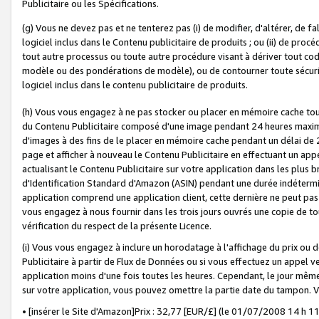
Publicitaire ou les Spécifications.
(g) Vous ne devez pas et ne tenterez pas (i) de modifier, d'altérer, de f
logiciel inclus dans le Contenu publicitaire de produits ; ou (ii) de proc
tout autre processus ou toute autre procédure visant à dériver tout c
modèle ou des pondérations de modèle), ou de contourner toute sécurité a
logiciel inclus dans le contenu publicitaire de produits.
(h) Vous vous engagez à ne pas stocker ou placer en mémoire cache tou
du Contenu Publicitaire composé d'une image pendant 24 heures maxim
d'images à des fins de le placer en mémoire cache pendant un délai de
page et afficher à nouveau le Contenu Publicitaire en effectuant un app
actualisant le Contenu Publicitaire sur votre application dans les plus 
d'Identification Standard d'Amazon (ASIN) pendant une durée indéterminé
application comprend une application client, cette dernière ne peut pa
vous engagez à nous fournir dans les trois jours ouvrés une copie de tou
vérification du respect de la présente Licence.
(i) Vous vous engagez à inclure un horodatage à l'affichage du prix ou 
Publicitaire à partir de Flux de Données ou si vous effectuez un appel ve
application moins d'une fois toutes les heures. Cependant, le jour même
sur votre application, vous pouvez omettre la partie date du tampon.
• [insérer le Site d'Amazon]Prix : 32,77 [EUR/£] (le 01/07/2008 14 h 11 