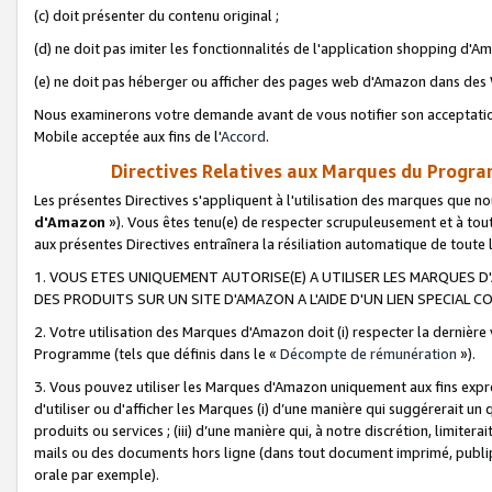
(c) doit présenter du contenu original ;
(d) ne doit pas imiter les fonctionnalités de l'application shopping d'Am
(e) ne doit pas héberger ou afficher des pages web d'Amazon dans de
Nous examinerons votre demande avant de vous notifier son acceptatio
Mobile acceptée aux fins de l'
Accord
.
Directives Relatives aux Marques du Progra
Les présentes Directives s'appliquent à l'utilisation des marques que
d'Amazon
»). Vous êtes tenu(e) de respecter scrupuleusement et à tou
aux présentes Directives entraînera la résiliation automatique de toute
1. VOUS ETES UNIQUEMENT AUTORISE(E) A UTILISER LES MARQUES D'
DES PRODUITS SUR UN SITE D'AMAZON A L'AIDE D'UN LIEN SPECIAL 
2. Votre utilisation des Marques d'Amazon doit (i) respecter la dernière
Programme (tels que définis dans le «
Décompte de rémunération
»).
3. Vous pouvez utiliser les Marques d'Amazon uniquement aux fins expr
d'utiliser ou d'afficher les Marques (i) d’une manière qui suggérerait un
produits ou services ; (iii) d’une manière qui, à notre discrétion, limit
mails ou des documents hors ligne (dans tout document imprimé, publip
orale par exemple).