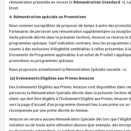
rémunération présentée en
Annexe
(«
Rémunération Standard
»). L
Droit.
4. Rémunération spéciale ou Promotions
Nous sommes susceptibles de proposer de temps à autre des promotion
Partenaires de percevoir une rémunération supplémentaire ou exceptio
toute période décrite dans la présente Section), Amazon se réserve le
programmes spéciaux. Sauf indication contraire, tous les programmes s
soumis à des exclusions d'éligibilité semblables à celles présentées à 
Documents de Programme applicables à un achat de Produit s'appliquera
promotions ou programmes spéciaux.
Nous proposons actuellement la Rémunération Spéciale suivante :
ici
(a) Evénements Eligibles aux Primes Amazon
Des Evénements Eligibles aux Primes Amazon sont disponibles dans cer
percevrez la Rémunération Spéciale décrite dans la présente Section 4(
client, qui doit être éligible à l'Evénement Eligible aux Primes Amazon te
vers la page d'accueil d'un programme donnant lieu à une prime sur un Si
récompensée par une prime décrite en Annexe.
Amazon ne versera aucune Rémunération Spéciale dès lors que l'éligibi
violation ou de toute autre utilisation abusive (par exemple, des inscrip
ou de logiciels automatisés, la participation d'une même personne à p