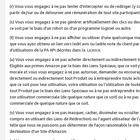
(r) Vous vous engagez à ne pas tenter d'intercepter ou de rediriger (y comp
partir de/sur ou de détourner une rémunération de tout site participa
(s) Vous vous engagez à ne pas générer artificiellement des clics ou de
ce soit par le biais d'un robot ou d'un programme logiciel ou autre.
(t) Vous vous engagez à ne pas afficher ou utiliser d’une quelconque man
que vous ayez obtenu un lien vers ledit avis ou ladite note du client par
d’utilisations de la PA API décrites dans la
Licence
.
(u) Vous vous engagez à ne pas acheter directement ou indirectement t
Eligible aux primes Amazon par le biais des Liens Spéciaux, que ce soit 
morale et vous vous engagez à ne pas autoriser, demander ou encourager
directement ou indirectement tout Produit ou à entreprendre toute acti
que ce soit pour leur utilisation, votre utilisation ou l'utilisation de
tout Produit par le biais des Liens Spéciaux ou à ne pas entreprendre t
son utilisation commerciale (de quelque nature que ce soit) ou à ne pas o
commerciale de quelque nature que ce soit.
(v) Vous vous engagez à ne pas masquer, cacher, dissimuler ou occulter 
compris en utilisant des Liens de Redirection) ou l'agent utilisateur de 
telle que nous ne puissions pas déterminer de façon raisonnable le site ou
destination d'un Site d'Amazon.