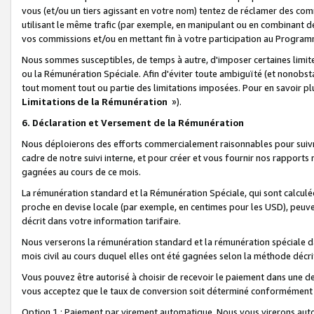
vous (et/ou un tiers agissant en votre nom) tentez de réclamer des c
utilisant le même trafic (par exemple, en manipulant ou en combinant 
vos commissions et/ou en mettant fin à votre participation au Progra
Nous sommes susceptibles, de temps à autre, d'imposer certaines limit
ou la Rémunération Spéciale. Afin d'éviter toute ambiguïté (et nonobst
tout moment tout ou partie des limitations imposées. Pour en savoir plus
Limitations de la Rémunération
»).
6. Déclaration et Versement de la Rémunération
Nous déploierons des efforts commercialement raisonnables pour suivr
cadre de notre suivi interne, et pour créer et vous fournir nos rapport
gagnées au cours de ce mois.
La rémunération standard et la Rémunération Spéciale, qui sont calcul
proche en devise locale (par exemple, en centimes pour les USD), peuve
décrit dans votre information tarifaire.
Nous verserons la rémunération standard et la rémunération spéciale da
mois civil au cours duquel elles ont été gagnées selon la méthode décr
Vous pouvez être autorisé à choisir de recevoir le paiement dans une dev
vous acceptez que le taux de conversion soit déterminé conformément
Option 1 : Paiement par virement automatique.
Nous vous virerons aut