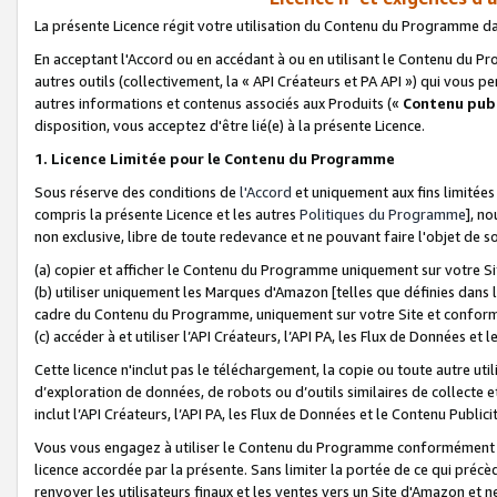
La présente Licence régit votre utilisation du Contenu du Programme d
En acceptant l'Accord ou en accédant à ou en utilisant le Contenu du P
autres outils (collectivement, la «
API Créateurs et PA API
») qui vous pe
autres informations et contenus associés aux Produits («
Contenu publ
disposition, vous acceptez d'être lié(e) à la présente Licence.
1. Licence Limitée pour le Contenu du Programme
Sous réserve des conditions de
l'Accord
et uniquement aux fins limitées
compris la présente Licence et les autres
Politiques du Programme
], n
non exclusive, libre de toute redevance et ne pouvant faire l'objet de so
(a) copier et afficher le Contenu du Programme uniquement sur votre Si
(b) utiliser uniquement les Marques d'Amazon [telles que définies dans 
cadre du Contenu du Programme, uniquement sur votre Site et confo
(c) accéder à et utiliser l’API Créateurs, l’API PA, les Flux de Données e
Cette licence n'inclut pas le téléchargement, la copie ou toute autre util
d’exploration de données, de robots ou d’outils similaires de collecte
inclut l’API Créateurs, l’API PA, les Flux de Données et le Contenu Publici
Vous vous engagez à utiliser le Contenu du Programme conformément a
licence accordée par la présente. Sans limiter la portée de ce qui pré
renvoyer les utilisateurs finaux et les ventes vers un Site d'Amazon et