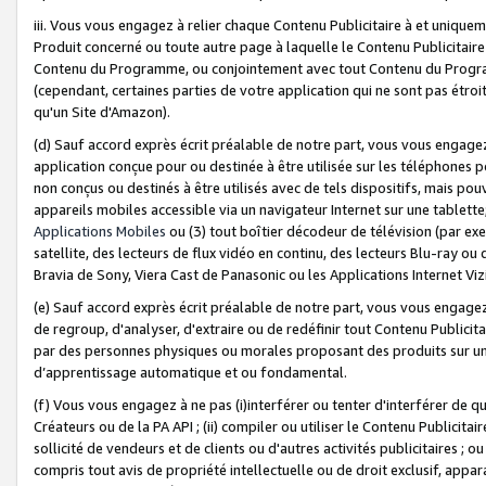
iii. Vous vous engagez à relier chaque Contenu Publicitaire à et uniqu
Produit concerné ou toute autre page à laquelle le Contenu Publicitaire
Contenu du Programme, ou conjointement avec tout Contenu du Programm
(cependant, certaines parties de votre application qui ne sont pas étroi
qu'un Site d'Amazon).
(d) Sauf accord exprès écrit préalable de notre part, vous vous engagez à
application conçue pour ou destinée à être utilisée sur les téléphones p
non conçus ou destinés à être utilisés avec de tels dispositifs, mais pouv
appareils mobiles accessible via un navigateur Internet sur une tablett
Applications Mobiles
ou (3) tout boîtier décodeur de télévision (par ex
satellite, des lecteurs de flux vidéo en continu, des lecteurs Blu-ray o
Bravia de Sony, Viera Cast de Panasonic ou les Applications Internet Viz
(e) Sauf accord exprès écrit préalable de notre part, vous vous engagez 
de regroup, d'analyser, d'extraire ou de redéfinir tout Contenu Publicitai
par des personnes physiques ou morales proposant des produits sur un
d’apprentissage automatique et ou fondamental.
(f) Vous vous engagez à ne pas (i)interférer ou tenter d'interférer de 
Créateurs ou de la PA API ; (ii) compiler ou utiliser le Contenu Publicita
sollicité de vendeurs et de clients ou d'autres activités publicitaires ; ou (
compris tout avis de propriété intellectuelle ou de droit exclusif, appar