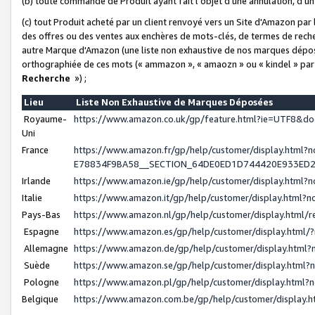
(b) toute commande de Produit ayant fait l'objet d'une annulation, d'u
(c) tout Produit acheté par un client renvoyé vers un Site d'Amazon par
des offres ou des ventes aux enchères de mots-clés, de termes de reche
autre Marque d'Amazon (une liste non exhaustive de nos marques déposée
orthographiée de ces mots (« ammazon », « amaozn » ou « kindel » par
Recherche
») ;
Lieu
Liste Non Exhaustive de Marques Déposées
Royaume-
https://www.amazon.co.uk/gp/feature.html?ie=UTF8&
Uni
France
https://www.amazon.fr/gp/help/customer/display.ht
E78834F9BA58__SECTION_64DE0ED1D744420E933ED
Irlande
https://www.amazon.ie/gp/help/customer/display.htm
Italie
https://www.amazon.it/gp/help/customer/display.html
Pays-Bas
https://www.amazon.nl/gp/help/customer/display.html
Espagne
https://www.amazon.es/gp/help/customer/display.html
Allemagne
https://www.amazon.de/gp/help/customer/display.htm
Suède
https://www.amazon.se/gp/help/customer/display.htm
Pologne
https://www.amazon.pl/gp/help/customer/display.html
Belgique
https://www.amazon.com.be/gp/help/customer/displa