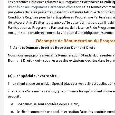
Les présentes Politiques relatives au Programme Partenaires («
Politi
d’Adhésion au Programme Partenaires d'Amazon
et les termes commenç
pas définis dans les présentes, devront s'entendre tels que définis dans 
Conditions Requises pour la Participation au Programme Partenaires, ai
de l'Accord. Afin d’éviter toute ambiguïté et sans limitation, aux fins de
Participation au Programme Partenaires, de la Licence PI du Programme 
Amazon sera considérée comme la violation d’une obligation essentielle
Décompte de Rémunération du Program
1. Achats Donnant Droit et Recettes Donnant Droit
Nous nous engageons à verser la Rémunération Standard, présentée à l
Donnant Droit
» qui – sous réserve des exclusions décrites dans le p
(a) Lien spécial sur votre Site :
i. un client clique sur un Lien Spécial placé sur votre Site à destination
ii. au cours d'une même session, qui commence lorsqu'un client clique s
produit :
A. 24 heures se sont écoulées depuis le clic,
B. le client commande un Produit, exception faite des produits numéri