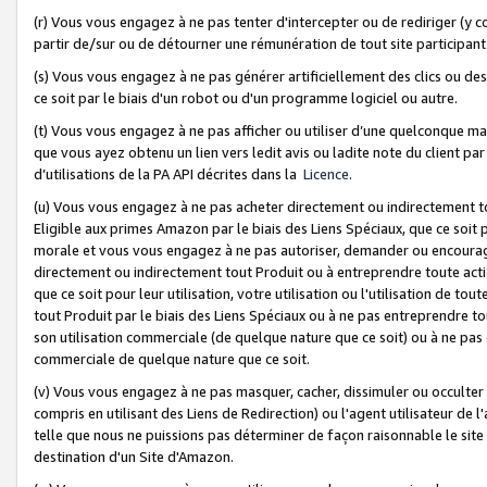
(r) Vous vous engagez à ne pas tenter d'intercepter ou de rediriger (y comp
partir de/sur ou de détourner une rémunération de tout site participa
(s) Vous vous engagez à ne pas générer artificiellement des clics ou de
ce soit par le biais d'un robot ou d'un programme logiciel ou autre.
(t) Vous vous engagez à ne pas afficher ou utiliser d’une quelconque man
que vous ayez obtenu un lien vers ledit avis ou ladite note du client par
d’utilisations de la PA API décrites dans la
Licence
.
(u) Vous vous engagez à ne pas acheter directement ou indirectement t
Eligible aux primes Amazon par le biais des Liens Spéciaux, que ce soit 
morale et vous vous engagez à ne pas autoriser, demander ou encourager
directement ou indirectement tout Produit ou à entreprendre toute acti
que ce soit pour leur utilisation, votre utilisation ou l'utilisation de
tout Produit par le biais des Liens Spéciaux ou à ne pas entreprendre t
son utilisation commerciale (de quelque nature que ce soit) ou à ne pas o
commerciale de quelque nature que ce soit.
(v) Vous vous engagez à ne pas masquer, cacher, dissimuler ou occulter 
compris en utilisant des Liens de Redirection) ou l'agent utilisateur de 
telle que nous ne puissions pas déterminer de façon raisonnable le site ou
destination d'un Site d'Amazon.