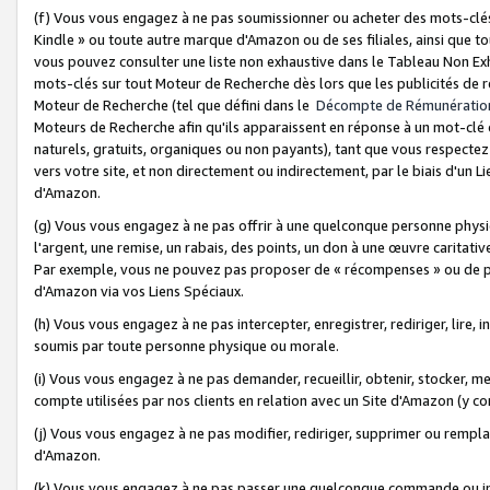
(f) Vous vous engagez à ne pas soumissionner ou acheter des mots-clés,
Kindle » ou toute autre marque d'Amazon ou de ses filiales, ainsi que t
vous pouvez consulter une liste non exhaustive dans le Tableau Non Ex
mots-clés sur tout Moteur de Recherche dès lors que les publicités de 
Moteur de Recherche (tel que défini dans le
Décompte de Rémunératio
Moteurs de Recherche afin qu'ils apparaissent en réponse à un mot-clé o
naturels, gratuits, organiques ou non payants), tant que vous respectez 
vers votre site, et non directement ou indirectement, par le biais d'un Li
d'Amazon.
(g) Vous vous engagez à ne pas offrir à une quelconque personne physi
l'argent, une remise, un rabais, des points, un don à une œuvre caritativ
Par exemple, vous ne pouvez pas proposer de « récompenses » ou de p
d'Amazon via vos Liens Spéciaux.
(h) Vous vous engagez à ne pas intercepter, enregistrer, rediriger, lire
soumis par toute personne physique ou morale.
(i) Vous vous engagez à ne pas demander, recueillir, obtenir, stocker, 
compte utilisées par nos clients en relation avec un Site d'Amazon (y c
(j) Vous vous engagez à ne pas modifier, rediriger, supprimer ou rempla
d'Amazon.
(k) Vous vous engagez à ne pas passer une quelconque commande ou init