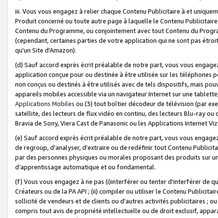
iii. Vous vous engagez à relier chaque Contenu Publicitaire à et uniqu
Produit concerné ou toute autre page à laquelle le Contenu Publicitaire
Contenu du Programme, ou conjointement avec tout Contenu du Programm
(cependant, certaines parties de votre application qui ne sont pas étroi
qu'un Site d'Amazon).
(d) Sauf accord exprès écrit préalable de notre part, vous vous engagez à
application conçue pour ou destinée à être utilisée sur les téléphones p
non conçus ou destinés à être utilisés avec de tels dispositifs, mais pouv
appareils mobiles accessible via un navigateur Internet sur une tablett
Applications Mobiles
ou (3) tout boîtier décodeur de télévision (par ex
satellite, des lecteurs de flux vidéo en continu, des lecteurs Blu-ray o
Bravia de Sony, Viera Cast de Panasonic ou les Applications Internet Viz
(e) Sauf accord exprès écrit préalable de notre part, vous vous engagez 
de regroup, d'analyser, d'extraire ou de redéfinir tout Contenu Publicitai
par des personnes physiques ou morales proposant des produits sur un
d’apprentissage automatique et ou fondamental.
(f) Vous vous engagez à ne pas (i)interférer ou tenter d'interférer de 
Créateurs ou de la PA API ; (ii) compiler ou utiliser le Contenu Publicita
sollicité de vendeurs et de clients ou d'autres activités publicitaires ; ou (
compris tout avis de propriété intellectuelle ou de droit exclusif, appar