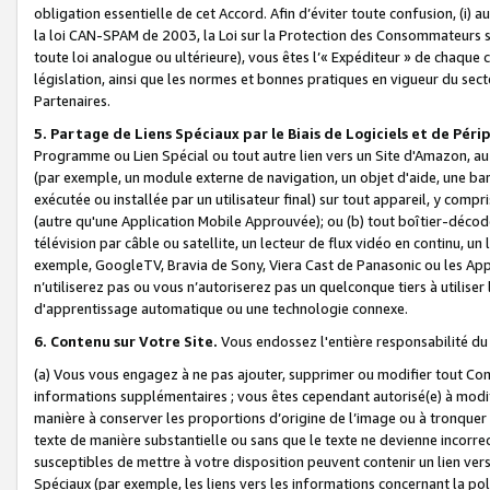
obligation essentielle de cet Accord. Afin d’éviter toute confusion, (i) a
la loi CAN-SPAM de 2003, la Loi sur la Protection des Consommateurs s
toute loi analogue ou ultérieure), vous êtes l’« Expéditeur » de chaque 
législation, ainsi que les normes et bonnes pratiques en vigueur du s
Partenaires.
5. Partage de Liens Spéciaux par le Biais de Logiciels et de Pér
Programme ou Lien Spécial ou tout autre lien vers un Site d'Amazon, au su
(par exemple, un module externe de navigation, un objet d'aide, une ba
exécutée ou installée par un utilisateur final) sur tout appareil, y comp
(autre qu'une Application Mobile Approuvée); ou (b) tout boîtier-décod
télévision par câble ou satellite, un lecteur de flux vidéo en continu, un
exemple, GoogleTV, Bravia de Sony, Viera Cast de Panasonic ou les Appli
n’utiliserez pas ou vous n’autoriserez pas un quelconque tiers à utili
d'apprentissage automatique ou une technologie connexe.
6. Contenu sur Votre Site.
Vous endossez l'entière responsabilité du
(a) Vous vous engagez à ne pas ajouter, supprimer ou modifier tout Co
informations supplémentaires ; vous êtes cependant autorisé(e) à modi
manière à conserver les proportions d’origine de l’image ou à tronquer
texte de manière substantielle ou sans que le texte ne devienne incorr
susceptibles de mettre à votre disposition peuvent contenir un lien ver
Spéciaux (par exemple, les liens vers les informations concernant la poli