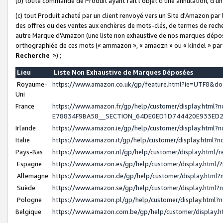
(b) toute commande de Produit ayant fait l'objet d'une annulation, d'u
(c) tout Produit acheté par un client renvoyé vers un Site d'Amazon par
des offres ou des ventes aux enchères de mots-clés, de termes de reche
autre Marque d'Amazon (une liste non exhaustive de nos marques déposée
orthographiée de ces mots (« ammazon », « amaozn » ou « kindel » par
Recherche
») ;
Lieu
Liste Non Exhaustive de Marques Déposées
Royaume-
https://www.amazon.co.uk/gp/feature.html?ie=UTF8&
Uni
France
https://www.amazon.fr/gp/help/customer/display.ht
E78834F9BA58__SECTION_64DE0ED1D744420E933ED
Irlande
https://www.amazon.ie/gp/help/customer/display.htm
Italie
https://www.amazon.it/gp/help/customer/display.html
Pays-Bas
https://www.amazon.nl/gp/help/customer/display.html
Espagne
https://www.amazon.es/gp/help/customer/display.html
Allemagne
https://www.amazon.de/gp/help/customer/display.htm
Suède
https://www.amazon.se/gp/help/customer/display.htm
Pologne
https://www.amazon.pl/gp/help/customer/display.html
Belgique
https://www.amazon.com.be/gp/help/customer/displa