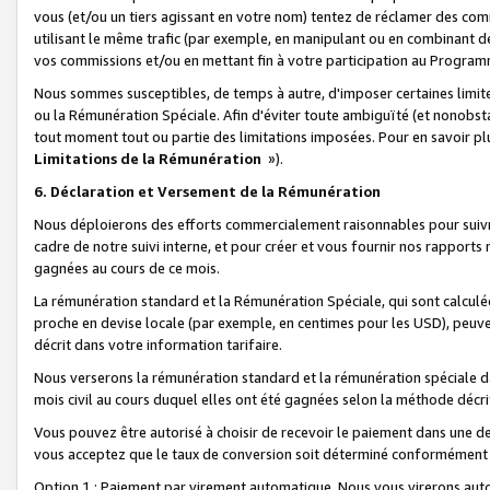
vous (et/ou un tiers agissant en votre nom) tentez de réclamer des c
utilisant le même trafic (par exemple, en manipulant ou en combinant 
vos commissions et/ou en mettant fin à votre participation au Progra
Nous sommes susceptibles, de temps à autre, d'imposer certaines limit
ou la Rémunération Spéciale. Afin d'éviter toute ambiguïté (et nonobst
tout moment tout ou partie des limitations imposées. Pour en savoir plus
Limitations de la Rémunération
»).
6. Déclaration et Versement de la Rémunération
Nous déploierons des efforts commercialement raisonnables pour suivr
cadre de notre suivi interne, et pour créer et vous fournir nos rapport
gagnées au cours de ce mois.
La rémunération standard et la Rémunération Spéciale, qui sont calcul
proche en devise locale (par exemple, en centimes pour les USD), peuve
décrit dans votre information tarifaire.
Nous verserons la rémunération standard et la rémunération spéciale da
mois civil au cours duquel elles ont été gagnées selon la méthode décr
Vous pouvez être autorisé à choisir de recevoir le paiement dans une dev
vous acceptez que le taux de conversion soit déterminé conformément
Option 1 : Paiement par virement automatique.
Nous vous virerons aut