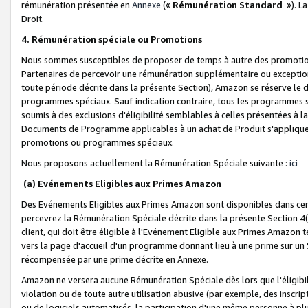
rémunération présentée en
Annexe
(«
Rémunération Standard
»). L
Droit.
4. Rémunération spéciale ou Promotions
Nous sommes susceptibles de proposer de temps à autre des promotion
Partenaires de percevoir une rémunération supplémentaire ou exceptio
toute période décrite dans la présente Section), Amazon se réserve le
programmes spéciaux. Sauf indication contraire, tous les programmes s
soumis à des exclusions d'éligibilité semblables à celles présentées à 
Documents de Programme applicables à un achat de Produit s'appliquera
promotions ou programmes spéciaux.
Nous proposons actuellement la Rémunération Spéciale suivante :
ici
(a) Evénements Eligibles aux Primes Amazon
Des Evénements Eligibles aux Primes Amazon sont disponibles dans cer
percevrez la Rémunération Spéciale décrite dans la présente Section 4(
client, qui doit être éligible à l'Evénement Eligible aux Primes Amazon te
vers la page d'accueil d'un programme donnant lieu à une prime sur un Si
récompensée par une prime décrite en Annexe.
Amazon ne versera aucune Rémunération Spéciale dès lors que l'éligibi
violation ou de toute autre utilisation abusive (par exemple, des inscrip
ou de logiciels automatisés, la participation d'une même personne à p