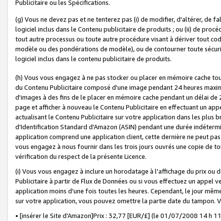
Publicitaire ou les Spécifications.
(g) Vous ne devez pas et ne tenterez pas (i) de modifier, d'altérer, de f
logiciel inclus dans le Contenu publicitaire de produits ; ou (ii) de proc
tout autre processus ou toute autre procédure visant à dériver tout c
modèle ou des pondérations de modèle), ou de contourner toute sécurité a
logiciel inclus dans le contenu publicitaire de produits.
(h) Vous vous engagez à ne pas stocker ou placer en mémoire cache tou
du Contenu Publicitaire composé d'une image pendant 24 heures maxim
d'images à des fins de le placer en mémoire cache pendant un délai de
page et afficher à nouveau le Contenu Publicitaire en effectuant un app
actualisant le Contenu Publicitaire sur votre application dans les plus 
d'Identification Standard d'Amazon (ASIN) pendant une durée indéterminé
application comprend une application client, cette dernière ne peut pa
vous engagez à nous fournir dans les trois jours ouvrés une copie de tou
vérification du respect de la présente Licence.
(i) Vous vous engagez à inclure un horodatage à l'affichage du prix ou 
Publicitaire à partir de Flux de Données ou si vous effectuez un appel ve
application moins d'une fois toutes les heures. Cependant, le jour même
sur votre application, vous pouvez omettre la partie date du tampon.
• [insérer le Site d'Amazon]Prix : 32,77 [EUR/£] (le 01/07/2008 14 h 11 