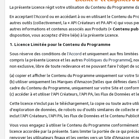
La présente Licence régit votre utilisation du Contenu du Programme d
En acceptant l'Accord ou en accédant à ou en utilisant le Contenu du P
autres outils (collectivement, la «
API Créateurs et PA API
») qui vous pe
autres informations et contenus associés aux Produits («
Contenu publ
disposition, vous acceptez d'être lié(e) à la présente Licence.
1. Licence Limitée pour le Contenu du Programme
Sous réserve des conditions de
l'Accord
et uniquement aux fins limitées
compris la présente Licence et les autres
Politiques du Programme
], n
non exclusive, libre de toute redevance et ne pouvant faire l'objet de so
(a) copier et afficher le Contenu du Programme uniquement sur votre Si
(b) utiliser uniquement les Marques d'Amazon [telles que définies dans 
cadre du Contenu du Programme, uniquement sur votre Site et confo
(c) accéder à et utiliser l’API Créateurs, l’API PA, les Flux de Données e
Cette licence n'inclut pas le téléchargement, la copie ou toute autre util
d’exploration de données, de robots ou d’outils similaires de collecte
inclut l’API Créateurs, l’API PA, les Flux de Données et le Contenu Publici
Vous vous engagez à utiliser le Contenu du Programme conformément a
licence accordée par la présente. Sans limiter la portée de ce qui pré
renvoyer les utilisateurs finaux et les ventes vers un Site d'Amazon et