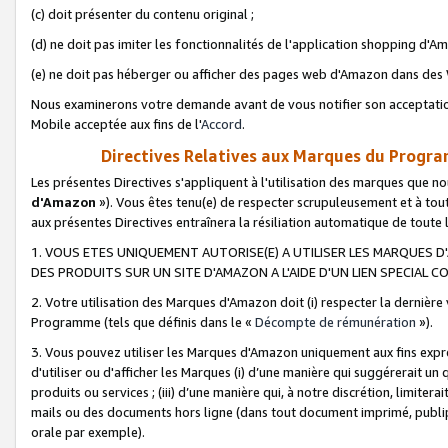
(c) doit présenter du contenu original ;
(d) ne doit pas imiter les fonctionnalités de l'application shopping d'Am
(e) ne doit pas héberger ou afficher des pages web d'Amazon dans de
Nous examinerons votre demande avant de vous notifier son acceptatio
Mobile acceptée aux fins de l'
Accord
.
Directives Relatives aux Marques du Progra
Les présentes Directives s'appliquent à l'utilisation des marques que
d'Amazon
»). Vous êtes tenu(e) de respecter scrupuleusement et à tou
aux présentes Directives entraînera la résiliation automatique de toute
1. VOUS ETES UNIQUEMENT AUTORISE(E) A UTILISER LES MARQUES D'
DES PRODUITS SUR UN SITE D'AMAZON A L'AIDE D'UN LIEN SPECIAL 
2. Votre utilisation des Marques d'Amazon doit (i) respecter la dernière
Programme (tels que définis dans le «
Décompte de rémunération
»).
3. Vous pouvez utiliser les Marques d'Amazon uniquement aux fins expr
d'utiliser ou d'afficher les Marques (i) d’une manière qui suggérerait un
produits ou services ; (iii) d’une manière qui, à notre discrétion, limit
mails ou des documents hors ligne (dans tout document imprimé, publip
orale par exemple).