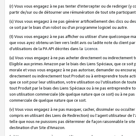
(r) Vous vous engagez à ne pas tenter d'intercepter ou de rediriger (y comp
partir de/sur ou de détourner une rémunération de tout site participa
(s) Vous vous engagez à ne pas générer artificiellement des clics ou de
ce soit par le biais d'un robot ou d'un programme logiciel ou autre.
(t) Vous vous engagez à ne pas afficher ou utiliser d’une quelconque man
que vous ayez obtenu un lien vers ledit avis ou ladite note du client par
d’utilisations de la PA API décrites dans la
Licence
.
(u) Vous vous engagez à ne pas acheter directement ou indirectement t
Eligible aux primes Amazon par le biais des Liens Spéciaux, que ce soit 
morale et vous vous engagez à ne pas autoriser, demander ou encourager
directement ou indirectement tout Produit ou à entreprendre toute acti
que ce soit pour leur utilisation, votre utilisation ou l'utilisation de
tout Produit par le biais des Liens Spéciaux ou à ne pas entreprendre t
son utilisation commerciale (de quelque nature que ce soit) ou à ne pas o
commerciale de quelque nature que ce soit.
(v) Vous vous engagez à ne pas masquer, cacher, dissimuler ou occulter 
compris en utilisant des Liens de Redirection) ou l'agent utilisateur de 
telle que nous ne puissions pas déterminer de façon raisonnable le site ou
destination d'un Site d'Amazon.