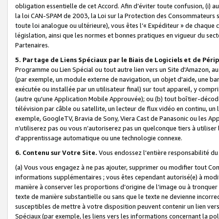
obligation essentielle de cet Accord. Afin d’éviter toute confusion, (i) a
la loi CAN-SPAM de 2003, la Loi sur la Protection des Consommateurs s
toute loi analogue ou ultérieure), vous êtes l’« Expéditeur » de chaque 
législation, ainsi que les normes et bonnes pratiques en vigueur du s
Partenaires.
5. Partage de Liens Spéciaux par le Biais de Logiciels et de Pér
Programme ou Lien Spécial ou tout autre lien vers un Site d'Amazon, au su
(par exemple, un module externe de navigation, un objet d'aide, une ba
exécutée ou installée par un utilisateur final) sur tout appareil, y comp
(autre qu'une Application Mobile Approuvée); ou (b) tout boîtier-décod
télévision par câble ou satellite, un lecteur de flux vidéo en continu, un
exemple, GoogleTV, Bravia de Sony, Viera Cast de Panasonic ou les Appli
n’utiliserez pas ou vous n’autoriserez pas un quelconque tiers à utili
d'apprentissage automatique ou une technologie connexe.
6. Contenu sur Votre Site.
Vous endossez l'entière responsabilité du
(a) Vous vous engagez à ne pas ajouter, supprimer ou modifier tout Co
informations supplémentaires ; vous êtes cependant autorisé(e) à modi
manière à conserver les proportions d’origine de l’image ou à tronquer
texte de manière substantielle ou sans que le texte ne devienne incorr
susceptibles de mettre à votre disposition peuvent contenir un lien ver
Spéciaux (par exemple, les liens vers les informations concernant la poli