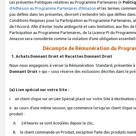
Les présentes Politiques relatives au Programme Partenaires («
Politi
d’Adhésion au Programme Partenaires d'Amazon
et les termes commenç
pas définis dans les présentes, devront s'entendre tels que définis dans 
Conditions Requises pour la Participation au Programme Partenaires, ai
de l'Accord. Afin d’éviter toute ambiguïté et sans limitation, aux fins de
Participation au Programme Partenaires, de la Licence PI du Programme 
Amazon sera considérée comme la violation d’une obligation essentielle
Décompte de Rémunération du Program
1. Achats Donnant Droit et Recettes Donnant Droit
Nous nous engageons à verser la Rémunération Standard, présentée à l
Donnant Droit
» qui – sous réserve des exclusions décrites dans le p
(a) Lien spécial sur votre Site :
i. un client clique sur un Lien Spécial placé sur votre Site à destination
ii. au cours d'une même session, qui commence lorsqu'un client clique s
produit :
A. 24 heures se sont écoulées depuis le clic,
B. le client commande un Produit, exception faite des produits numéri