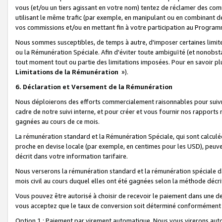
vous (et/ou un tiers agissant en votre nom) tentez de réclamer des c
utilisant le même trafic (par exemple, en manipulant ou en combinant 
vos commissions et/ou en mettant fin à votre participation au Progra
Nous sommes susceptibles, de temps à autre, d'imposer certaines limit
ou la Rémunération Spéciale. Afin d'éviter toute ambiguïté (et nonobst
tout moment tout ou partie des limitations imposées. Pour en savoir plus
Limitations de la Rémunération
»).
6. Déclaration et Versement de la Rémunération
Nous déploierons des efforts commercialement raisonnables pour suivr
cadre de notre suivi interne, et pour créer et vous fournir nos rapport
gagnées au cours de ce mois.
La rémunération standard et la Rémunération Spéciale, qui sont calcul
proche en devise locale (par exemple, en centimes pour les USD), peuve
décrit dans votre information tarifaire.
Nous verserons la rémunération standard et la rémunération spéciale da
mois civil au cours duquel elles ont été gagnées selon la méthode décr
Vous pouvez être autorisé à choisir de recevoir le paiement dans une dev
vous acceptez que le taux de conversion soit déterminé conformément
Option 1 : Paiement par virement automatique.
Nous vous virerons aut