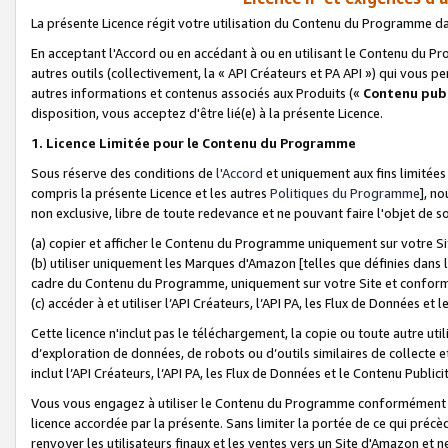
La présente Licence régit votre utilisation du Contenu du Programme d
En acceptant l'Accord ou en accédant à ou en utilisant le Contenu du P
autres outils (collectivement, la «
API Créateurs et PA API
») qui vous pe
autres informations et contenus associés aux Produits («
Contenu publ
disposition, vous acceptez d'être lié(e) à la présente Licence.
1. Licence Limitée pour le Contenu du Programme
Sous réserve des conditions de
l'Accord
et uniquement aux fins limitées
compris la présente Licence et les autres
Politiques du Programme
], n
non exclusive, libre de toute redevance et ne pouvant faire l'objet de so
(a) copier et afficher le Contenu du Programme uniquement sur votre Si
(b) utiliser uniquement les Marques d'Amazon [telles que définies dans 
cadre du Contenu du Programme, uniquement sur votre Site et confo
(c) accéder à et utiliser l’API Créateurs, l’API PA, les Flux de Données e
Cette licence n'inclut pas le téléchargement, la copie ou toute autre util
d’exploration de données, de robots ou d’outils similaires de collecte
inclut l’API Créateurs, l’API PA, les Flux de Données et le Contenu Publici
Vous vous engagez à utiliser le Contenu du Programme conformément a
licence accordée par la présente. Sans limiter la portée de ce qui pré
renvoyer les utilisateurs finaux et les ventes vers un Site d'Amazon et