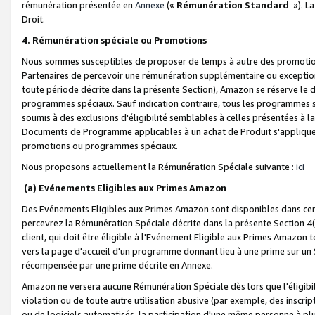
rémunération présentée en
Annexe
(«
Rémunération Standard
»). L
Droit.
4. Rémunération spéciale ou Promotions
Nous sommes susceptibles de proposer de temps à autre des promotion
Partenaires de percevoir une rémunération supplémentaire ou exceptio
toute période décrite dans la présente Section), Amazon se réserve le
programmes spéciaux. Sauf indication contraire, tous les programmes s
soumis à des exclusions d'éligibilité semblables à celles présentées à 
Documents de Programme applicables à un achat de Produit s'appliquera
promotions ou programmes spéciaux.
Nous proposons actuellement la Rémunération Spéciale suivante :
ici
(a) Evénements Eligibles aux Primes Amazon
Des Evénements Eligibles aux Primes Amazon sont disponibles dans cer
percevrez la Rémunération Spéciale décrite dans la présente Section 4(
client, qui doit être éligible à l'Evénement Eligible aux Primes Amazon te
vers la page d'accueil d'un programme donnant lieu à une prime sur un Si
récompensée par une prime décrite en Annexe.
Amazon ne versera aucune Rémunération Spéciale dès lors que l'éligibi
violation ou de toute autre utilisation abusive (par exemple, des inscrip
ou de logiciels automatisés, la participation d'une même personne à p