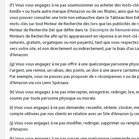
(f) Vous vous engagez à ne pas soumissionner ou acheter des mots-clés,
Kindle » ou toute autre marque d'Amazon ou de ses filiales, ainsi que t
vous pouvez consulter une liste non exhaustive dans le Tableau Non Ex
mots-clés sur tout Moteur de Recherche dès lors que les publicités de 
Moteur de Recherche (tel que défini dans le
Décompte de Rémunératio
Moteurs de Recherche afin qu'ils apparaissent en réponse à un mot-clé o
naturels, gratuits, organiques ou non payants), tant que vous respectez 
vers votre site, et non directement ou indirectement, par le biais d'un Li
d'Amazon.
(g) Vous vous engagez à ne pas offrir à une quelconque personne physi
l'argent, une remise, un rabais, des points, un don à une œuvre caritativ
Par exemple, vous ne pouvez pas proposer de « récompenses » ou de p
d'Amazon via vos Liens Spéciaux.
(h) Vous vous engagez à ne pas intercepter, enregistrer, rediriger, lire
soumis par toute personne physique ou morale.
(i) Vous vous engagez à ne pas demander, recueillir, obtenir, stocker, 
compte utilisées par nos clients en relation avec un Site d'Amazon (y c
(j) Vous vous engagez à ne pas modifier, rediriger, supprimer ou rempla
d'Amazon.
(k) Vous vous engagez à ne pas passer une quelconque commande ou init