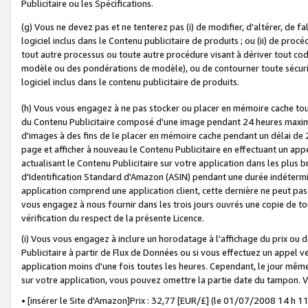
Publicitaire ou les Spécifications.
(g) Vous ne devez pas et ne tenterez pas (i) de modifier, d'altérer, de f
logiciel inclus dans le Contenu publicitaire de produits ; ou (ii) de proc
tout autre processus ou toute autre procédure visant à dériver tout c
modèle ou des pondérations de modèle), ou de contourner toute sécurité a
logiciel inclus dans le contenu publicitaire de produits.
(h) Vous vous engagez à ne pas stocker ou placer en mémoire cache tou
du Contenu Publicitaire composé d'une image pendant 24 heures maxim
d'images à des fins de le placer en mémoire cache pendant un délai de
page et afficher à nouveau le Contenu Publicitaire en effectuant un app
actualisant le Contenu Publicitaire sur votre application dans les plus 
d'Identification Standard d'Amazon (ASIN) pendant une durée indéterminé
application comprend une application client, cette dernière ne peut pa
vous engagez à nous fournir dans les trois jours ouvrés une copie de tou
vérification du respect de la présente Licence.
(i) Vous vous engagez à inclure un horodatage à l'affichage du prix ou 
Publicitaire à partir de Flux de Données ou si vous effectuez un appel ve
application moins d'une fois toutes les heures. Cependant, le jour même
sur votre application, vous pouvez omettre la partie date du tampon.
• [insérer le Site d'Amazon]Prix : 32,77 [EUR/£] (le 01/07/2008 14 h 11 