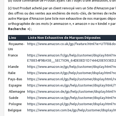
(b) toute commande de Produit ayant fait l'objet d'une annulation, d'u
(c) tout Produit acheté par un client renvoyé vers un Site d'Amazon par
des offres ou des ventes aux enchères de mots-clés, de termes de reche
autre Marque d'Amazon (une liste non exhaustive de nos marques déposée
orthographiée de ces mots (« ammazon », « amaozn » ou « kindel » par
Recherche
») ;
Lieu
Liste Non Exhaustive de Marques Déposées
Royaume-
https://www.amazon.co.uk/gp/feature.html?ie=UTF8&
Uni
France
https://www.amazon.fr/gp/help/customer/display.ht
E78834F9BA58__SECTION_64DE0ED1D744420E933ED
Irlande
https://www.amazon.ie/gp/help/customer/display.htm
Italie
https://www.amazon.it/gp/help/customer/display.html
Pays-Bas
https://www.amazon.nl/gp/help/customer/display.html
Espagne
https://www.amazon.es/gp/help/customer/display.html
Allemagne
https://www.amazon.de/gp/help/customer/display.htm
Suède
https://www.amazon.se/gp/help/customer/display.htm
Pologne
https://www.amazon.pl/gp/help/customer/display.html
Belgique
https://www.amazon.com.be/gp/help/customer/displa