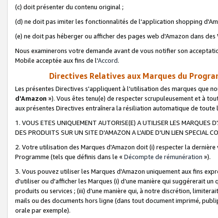
(c) doit présenter du contenu original ;
(d) ne doit pas imiter les fonctionnalités de l'application shopping d'Am
(e) ne doit pas héberger ou afficher des pages web d'Amazon dans de
Nous examinerons votre demande avant de vous notifier son acceptatio
Mobile acceptée aux fins de l'
Accord
.
Directives Relatives aux Marques du Progra
Les présentes Directives s'appliquent à l'utilisation des marques que
d'Amazon
»). Vous êtes tenu(e) de respecter scrupuleusement et à tou
aux présentes Directives entraînera la résiliation automatique de toute
1. VOUS ETES UNIQUEMENT AUTORISE(E) A UTILISER LES MARQUES D'
DES PRODUITS SUR UN SITE D'AMAZON A L'AIDE D'UN LIEN SPECIAL 
2. Votre utilisation des Marques d'Amazon doit (i) respecter la dernière
Programme (tels que définis dans le «
Décompte de rémunération
»).
3. Vous pouvez utiliser les Marques d'Amazon uniquement aux fins expr
d'utiliser ou d'afficher les Marques (i) d’une manière qui suggérerait un
produits ou services ; (iii) d’une manière qui, à notre discrétion, limit
mails ou des documents hors ligne (dans tout document imprimé, publip
orale par exemple).