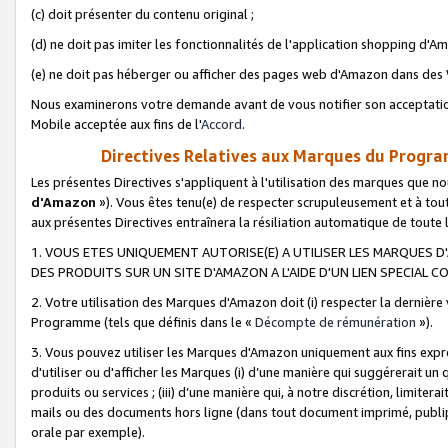
(c) doit présenter du contenu original ;
(d) ne doit pas imiter les fonctionnalités de l'application shopping d'Am
(e) ne doit pas héberger ou afficher des pages web d'Amazon dans de
Nous examinerons votre demande avant de vous notifier son acceptatio
Mobile acceptée aux fins de l'
Accord
.
Directives Relatives aux Marques du Progra
Les présentes Directives s'appliquent à l'utilisation des marques que
d'Amazon
»). Vous êtes tenu(e) de respecter scrupuleusement et à tou
aux présentes Directives entraînera la résiliation automatique de toute
1. VOUS ETES UNIQUEMENT AUTORISE(E) A UTILISER LES MARQUES D'
DES PRODUITS SUR UN SITE D'AMAZON A L'AIDE D'UN LIEN SPECIAL 
2. Votre utilisation des Marques d'Amazon doit (i) respecter la dernière
Programme (tels que définis dans le «
Décompte de rémunération
»).
3. Vous pouvez utiliser les Marques d'Amazon uniquement aux fins expr
d'utiliser ou d'afficher les Marques (i) d’une manière qui suggérerait un
produits ou services ; (iii) d’une manière qui, à notre discrétion, limit
mails ou des documents hors ligne (dans tout document imprimé, publip
orale par exemple).