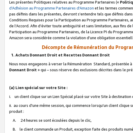
Les présentes Politiques relatives au Programme Partenaires («
Politi
d’Adhésion au Programme Partenaires d'Amazon
et les termes commenç
pas définis dans les présentes, devront s'entendre tels que définis dans 
Conditions Requises pour la Participation au Programme Partenaires, ai
de l'Accord. Afin d’éviter toute ambiguïté et sans limitation, aux fins de
Participation au Programme Partenaires, de la Licence PI du Programme 
Amazon sera considérée comme la violation d’une obligation essentielle
Décompte de Rémunération du Program
1. Achats Donnant Droit et Recettes Donnant Droit
Nous nous engageons à verser la Rémunération Standard, présentée à l
Donnant Droit
» qui – sous réserve des exclusions décrites dans le p
(a) Lien spécial sur votre Site :
i. un client clique sur un Lien Spécial placé sur votre Site à destination
ii. au cours d'une même session, qui commence lorsqu'un client clique s
produit :
A. 24 heures se sont écoulées depuis le clic,
B. le client commande un Produit, exception faite des produits numéri