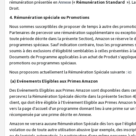
rémunération présentée en
Annexe
(«
Rémunération Standard
»). L
Droit.
4. Rémunération spéciale ou Promotions
Nous sommes susceptibles de proposer de temps à autre des promotion
Partenaires de percevoir une rémunération supplémentaire ou exceptio
toute période décrite dans la présente Section), Amazon se réserve le
programmes spéciaux. Sauf indication contraire, tous les programmes s
soumis à des exclusions d'éligibilité semblables à celles présentées à 
Documents de Programme applicables à un achat de Produit s'appliquera
promotions ou programmes spéciaux.
Nous proposons actuellement la Rémunération Spéciale suivante :
ici
(a) Evénements Eligibles aux Primes Amazon
Des Evénements Eligibles aux Primes Amazon sont disponibles dans cer
percevrez la Rémunération Spéciale décrite dans la présente Section 4(
client, qui doit être éligible à l'Evénement Eligible aux Primes Amazon te
vers la page d'accueil d'un programme donnant lieu à une prime sur un Si
récompensée par une prime décrite en Annexe.
Amazon ne versera aucune Rémunération Spéciale dès lors que l'éligibi
violation ou de toute autre utilisation abusive (par exemple, des inscrip
ou de logiciels automatisés, la participation d'une même personne à p