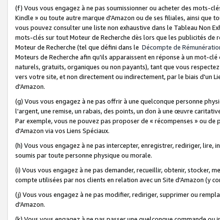
(f) Vous vous engagez à ne pas soumissionner ou acheter des mots-clés,
Kindle » ou toute autre marque d'Amazon ou de ses filiales, ainsi que t
vous pouvez consulter une liste non exhaustive dans le Tableau Non Ex
mots-clés sur tout Moteur de Recherche dès lors que les publicités de 
Moteur de Recherche (tel que défini dans le
Décompte de Rémunératio
Moteurs de Recherche afin qu'ils apparaissent en réponse à un mot-clé o
naturels, gratuits, organiques ou non payants), tant que vous respectez 
vers votre site, et non directement ou indirectement, par le biais d'un Li
d'Amazon.
(g) Vous vous engagez à ne pas offrir à une quelconque personne physi
l'argent, une remise, un rabais, des points, un don à une œuvre caritativ
Par exemple, vous ne pouvez pas proposer de « récompenses » ou de p
d'Amazon via vos Liens Spéciaux.
(h) Vous vous engagez à ne pas intercepter, enregistrer, rediriger, lire
soumis par toute personne physique ou morale.
(i) Vous vous engagez à ne pas demander, recueillir, obtenir, stocker, 
compte utilisées par nos clients en relation avec un Site d'Amazon (y c
(j) Vous vous engagez à ne pas modifier, rediriger, supprimer ou rempla
d'Amazon.
(k) Vous vous engagez à ne pas passer une quelconque commande ou init