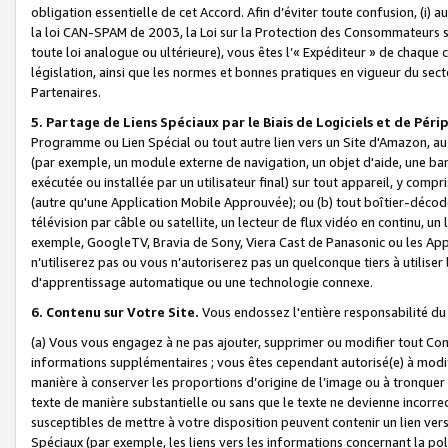
obligation essentielle de cet Accord. Afin d’éviter toute confusion, (i) a
la loi CAN-SPAM de 2003, la Loi sur la Protection des Consommateurs s
toute loi analogue ou ultérieure), vous êtes l’« Expéditeur » de chaque 
législation, ainsi que les normes et bonnes pratiques en vigueur du s
Partenaires.
5. Partage de Liens Spéciaux par le Biais de Logiciels et de Pér
Programme ou Lien Spécial ou tout autre lien vers un Site d'Amazon, au su
(par exemple, un module externe de navigation, un objet d'aide, une ba
exécutée ou installée par un utilisateur final) sur tout appareil, y comp
(autre qu'une Application Mobile Approuvée); ou (b) tout boîtier-décod
télévision par câble ou satellite, un lecteur de flux vidéo en continu, un
exemple, GoogleTV, Bravia de Sony, Viera Cast de Panasonic ou les Appli
n’utiliserez pas ou vous n’autoriserez pas un quelconque tiers à utili
d'apprentissage automatique ou une technologie connexe.
6. Contenu sur Votre Site.
Vous endossez l'entière responsabilité du
(a) Vous vous engagez à ne pas ajouter, supprimer ou modifier tout Co
informations supplémentaires ; vous êtes cependant autorisé(e) à modi
manière à conserver les proportions d’origine de l’image ou à tronquer
texte de manière substantielle ou sans que le texte ne devienne incorr
susceptibles de mettre à votre disposition peuvent contenir un lien ver
Spéciaux (par exemple, les liens vers les informations concernant la poli