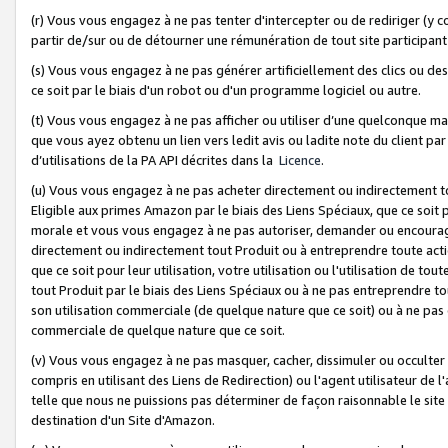
(r) Vous vous engagez à ne pas tenter d'intercepter ou de rediriger (y comp
partir de/sur ou de détourner une rémunération de tout site participa
(s) Vous vous engagez à ne pas générer artificiellement des clics ou de
ce soit par le biais d'un robot ou d'un programme logiciel ou autre.
(t) Vous vous engagez à ne pas afficher ou utiliser d’une quelconque man
que vous ayez obtenu un lien vers ledit avis ou ladite note du client par
d’utilisations de la PA API décrites dans la
Licence
.
(u) Vous vous engagez à ne pas acheter directement ou indirectement t
Eligible aux primes Amazon par le biais des Liens Spéciaux, que ce soit 
morale et vous vous engagez à ne pas autoriser, demander ou encourager
directement ou indirectement tout Produit ou à entreprendre toute acti
que ce soit pour leur utilisation, votre utilisation ou l'utilisation de
tout Produit par le biais des Liens Spéciaux ou à ne pas entreprendre t
son utilisation commerciale (de quelque nature que ce soit) ou à ne pas o
commerciale de quelque nature que ce soit.
(v) Vous vous engagez à ne pas masquer, cacher, dissimuler ou occulter 
compris en utilisant des Liens de Redirection) ou l'agent utilisateur de 
telle que nous ne puissions pas déterminer de façon raisonnable le site ou
destination d'un Site d'Amazon.