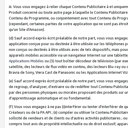
iii. Vous vous engagez à relier chaque Contenu Publicitaire à et uniqu
Produit concerné ou toute autre page à laquelle le Contenu Publicitaire
Contenu du Programme, ou conjointement avec tout Contenu du Programm
(cependant, certaines parties de votre application qui ne sont pas étroi
qu'un Site d'Amazon).
(d) Sauf accord exprès écrit préalable de notre part, vous vous engagez à
application conçue pour ou destinée à être utilisée sur les téléphones p
non conçus ou destinés à être utilisés avec de tels dispositifs, mais pouv
appareils mobiles accessible via un navigateur Internet sur une tablett
Applications Mobiles
ou (3) tout boîtier décodeur de télévision (par ex
satellite, des lecteurs de flux vidéo en continu, des lecteurs Blu-ray o
Bravia de Sony, Viera Cast de Panasonic ou les Applications Internet Viz
(e) Sauf accord exprès écrit préalable de notre part, vous vous engagez 
de regroup, d'analyser, d'extraire ou de redéfinir tout Contenu Publicitai
par des personnes physiques ou morales proposant des produits sur un
d’apprentissage automatique et ou fondamental.
(f) Vous vous engagez à ne pas (i)interférer ou tenter d'interférer de 
Créateurs ou de la PA API ; (ii) compiler ou utiliser le Contenu Publicita
sollicité de vendeurs et de clients ou d'autres activités publicitaires ; ou (
compris tout avis de propriété intellectuelle ou de droit exclusif, appar