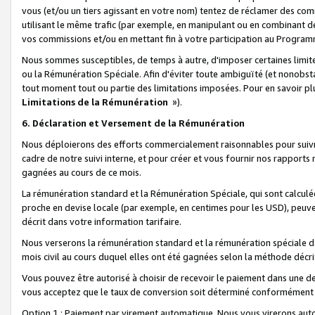
vous (et/ou un tiers agissant en votre nom) tentez de réclamer des c
utilisant le même trafic (par exemple, en manipulant ou en combinant 
vos commissions et/ou en mettant fin à votre participation au Progra
Nous sommes susceptibles, de temps à autre, d'imposer certaines limit
ou la Rémunération Spéciale. Afin d'éviter toute ambiguïté (et nonobst
tout moment tout ou partie des limitations imposées. Pour en savoir plus
Limitations de la Rémunération
»).
6. Déclaration et Versement de la Rémunération
Nous déploierons des efforts commercialement raisonnables pour suivr
cadre de notre suivi interne, et pour créer et vous fournir nos rapport
gagnées au cours de ce mois.
La rémunération standard et la Rémunération Spéciale, qui sont calcul
proche en devise locale (par exemple, en centimes pour les USD), peuve
décrit dans votre information tarifaire.
Nous verserons la rémunération standard et la rémunération spéciale da
mois civil au cours duquel elles ont été gagnées selon la méthode décr
Vous pouvez être autorisé à choisir de recevoir le paiement dans une dev
vous acceptez que le taux de conversion soit déterminé conformément
Option 1 : Paiement par virement automatique.
Nous vous virerons aut