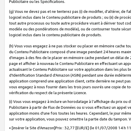
Publicitaire ou les Spécifications.
(g) Vous ne devez pas et ne tenterez pas (i) de modifier, d'altérer, de f
logiciel inclus dans le Contenu publicitaire de produits ; ou (ii) de proc
tout autre processus ou toute autre procédure visant à dériver tout c
modèle ou des pondérations de modèle), ou de contourner toute sécurité a
logiciel inclus dans le contenu publicitaire de produits.
(h) Vous vous engagez à ne pas stocker ou placer en mémoire cache tou
du Contenu Publicitaire composé d'une image pendant 24 heures maxim
d'images à des fins de le placer en mémoire cache pendant un délai de
page et afficher à nouveau le Contenu Publicitaire en effectuant un app
actualisant le Contenu Publicitaire sur votre application dans les plus 
d'Identification Standard d'Amazon (ASIN) pendant une durée indéterminé
application comprend une application client, cette dernière ne peut pa
vous engagez à nous fournir dans les trois jours ouvrés une copie de tou
vérification du respect de la présente Licence.
(i) Vous vous engagez à inclure un horodatage à l'affichage du prix ou 
Publicitaire à partir de Flux de Données ou si vous effectuez un appel ve
application moins d'une fois toutes les heures. Cependant, le jour même
sur votre application, vous pouvez omettre la partie date du tampon.
• [insérer le Site d'Amazon]Prix : 32,77 [EUR/£] (le 01/07/2008 14 h 11 