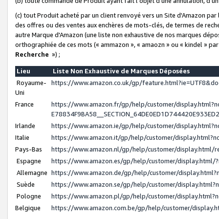
(b) toute commande de Produit ayant fait l'objet d'une annulation, d'u
(c) tout Produit acheté par un client renvoyé vers un Site d'Amazon par
des offres ou des ventes aux enchères de mots-clés, de termes de reche
autre Marque d'Amazon (une liste non exhaustive de nos marques déposée
orthographiée de ces mots (« ammazon », « amaozn » ou « kindel » par
Recherche
») ;
Lieu
Liste Non Exhaustive de Marques Déposées
Royaume-
https://www.amazon.co.uk/gp/feature.html?ie=UTF8&
Uni
France
https://www.amazon.fr/gp/help/customer/display.ht
E78834F9BA58__SECTION_64DE0ED1D744420E933ED
Irlande
https://www.amazon.ie/gp/help/customer/display.htm
Italie
https://www.amazon.it/gp/help/customer/display.html
Pays-Bas
https://www.amazon.nl/gp/help/customer/display.html
Espagne
https://www.amazon.es/gp/help/customer/display.html
Allemagne
https://www.amazon.de/gp/help/customer/display.htm
Suède
https://www.amazon.se/gp/help/customer/display.htm
Pologne
https://www.amazon.pl/gp/help/customer/display.html
Belgique
https://www.amazon.com.be/gp/help/customer/displa