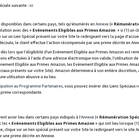
ciale suivante :
ici
disponibles dans certains pays, tels qu'énumérés en
Annexe
(«
Rémunérati
relation avec des «
Evénements Eligibles aux Primes Amazon
» si (1) un c
 sur un Lien Spécial présent sur votre Site le redirigeant vers la page d'acc
 découle, le client effectue l'action récompensée par une prime décrite en Ann
s lors que l'éligibilité d'un Evénement Eligible aux Primes Amazon est remis
ions effectuées à l'aide d'une adresse électronique non valide, l'utilisation d
nement Eligible aux Primes Amazon, les Evénement Eligible aux Primes Amazo
ciaux présents sur votre Site). Amazon déterminera à son entière discrétion, 
ne utilisation abusive a eu lieu.
cipation au Programme Partenaires
, vous pouvez insérer des Liens Spéciaux r
la prime correspondante.
t avoir lieu dans certains pays indiqués à l'
Annexe
(«
Rémunération Spéc
c les «
Evénements Eligibles aux Primes Amazon
» qui ont lieu lorsque (1)
 clique sur un lien spécial présent sur votre Site le redirigeant vers le site 
ar une prime décrite en Annexe.