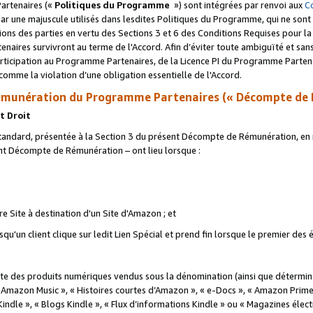
artenaires («
Politiques du Programme
») sont intégrées par renvoi aux
C
r une majuscule utilisés dans lesdites Politiques du Programme, qui ne sont 
ations des parties en vertu des Sections 3 et 6 des Conditions Requises pour l
naires survivront au terme de l'Accord. Afin d’éviter toute ambiguïté et sans l
rticipation au Programme Partenaires, de la Licence PI du Programme Partenai
mme la violation d’une obligation essentielle de l'Accord.
munération du Programme Partenaires (« Décompte de 
t Droit
ndard, présentée à la Section 3 du présent Décompte de Rémunération, en r
ent Décompte de Rémunération – ont lieu lorsque :
tre Site à destination d'un Site d'Amazon ; et
u'un client clique sur ledit Lien Spécial et prend fin lorsque le premier des
 des produits numériques vendus sous la dénomination (ainsi que déterminé 
 Amazon Music », « Histoires courtes d’Amazon », « e-Docs », « Amazon Prim
 Kindle », « Blogs Kindle », « Flux d’informations Kindle » ou « Magazines éle