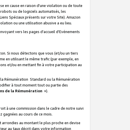
e en cause en raison d'une violation ou de toute
e robots ou de logiciels automatisés, les
Liens Spéciaux présents sur votre Site). Amazon
lation ou une utilisation abusive a eu lieu.
renvoyant vers les pages d'accueil d'Evénements
on. Si nous détectons que vous (et/ou un tiers
 en utilisant le même trafic (par exemple, en
s et/ou en mettant fin à votre participation au
ir la Rémunération Standard ou la Rémunération
odifier à tout moment tout ou partie des
ons de la Rémunération
»).
it à une commission dans le cadre de notre suivi
ez gagnées au cours de ce mois.
t arrondies au montant le plus proche en devise
ieur au taux décrit dans votre information