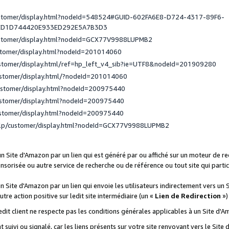
ustomer/display.html?nodeId=548524#GUID-602FA6E8-D724-4317-89F6-
ED1D744420E933ED292E5A7B3D3
ustomer/display.html?nodeId=GCX77V9988LUPMB2
stomer/display.html?nodeId=201014060
ustomer/display.html/ref=hp_left_v4_sib?ie=UTF8&nodeId=201909280
ustomer/display.html/?nodeId=201014060
ustomer/display.html?nodeId=200975440
ustomer/display.html?nodeId=200975440
ustomer/display.html?nodeId=200975440
elp/customer/display.html?nodeId=GCX77V9988LUPMB2
 un Site d'Amazon par un lien qui est généré par ou affiché sur un moteur de 
onsorisée ou autre service de recherche ou de référence ou tout site qui part
un Site d'Amazon par un lien qui envoie les utilisateurs indirectement vers un 
autre action positive sur ledit site intermédiaire (un «
Lien de Redirection
»)
 ledit client ne respecte pas les conditions générales applicables à un Site d'
t suivi ou signalé, car les liens présents sur votre site renvoyant vers le Si