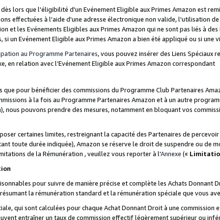
s lors que l'éligibilité d'un Evénement Eligible aux Primes Amazon est remis
ions effectuées à l'aide d'une adresse électronique non valide, l'utilisation d
on et les Evénements Eligibles aux Primes Amazon qui ne sont pas liés à des 
s, si un Evénement Eligible aux Primes Amazon a bien été appliqué ou si une vio
cipation au Programme Partenaires
, vous pouvez insérer des Liens Spéciaux 
xe, en relation avec l’Evénement Eligible aux Primes Amazon correspondant
sées que pour bénéficier des commissions du Programme Club Partenaires Amaz
mmissions à la fois au Programme Partenaires Amazon et à un autre programme
on), nous pouvons prendre des mesures, notamment en bloquant vos commission
oser certaines limites, restreignant la capacité des Partenaires de percevo
stant toute durée indiquée), Amazon se réserve le droit de suspendre ou de m
mitations de la Rémunération , veuillez vous reporter à l'
Annexe
(«
Limitati
tion
sonnables pour suivre de manière précise et complète les Achats Donnant Dro
ts résumant la rémunération standard et la rémunération spéciale que vous av
ale, qui sont calculées pour chaque Achat Donnant Droit à une commission e
uvent entraîner un taux de commission effectif légèrement supérieur ou infér