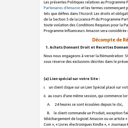
Les présentes Politiques relatives au Programme P
Partenaires d'Amazon
et les termes commençant pa
tels que définis dans l'Accord. Les droits et oblig
de la Section 3 de la Licence PI du Programme Parte
toute violation des Conditions Requises pour la Pa
Programme Influenceurs Amazon sera considérée co
Décompte de Ré
1. Achats Donnant Droit et Recettes Donnan
Nous nous engageons à verser la Rémunération Sta
sous réserve des exclusions décrites dans le prés
(a) Lien spécial sur votre Site :
i. un client clique sur un Lien Spécial placé sur vo
ii. au cours d'une même session, qui commence lorsq
A. 24 heures se sont écoulées depuis le clic,
B. le client commande un Produit, exception faite
téléchargement de logiciel Amazon ou un article «
Coin », « Livres électroniques Kindle », « Journaux