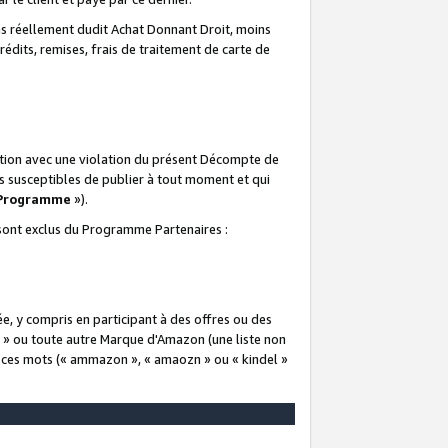
 réellement dudit Achat Donnant Droit, moins
rédits, remises, frais de traitement de carte de
elation avec une violation du présent Décompte de
s susceptibles de publier à tout moment et qui
 Programme
»).
t sont exclus du Programme Partenaires :
e, y compris en participant à des offres ou des
e » ou toute autre Marque d'Amazon (une liste non
e ces mots (« ammazon », « amaozn » ou « kindel »