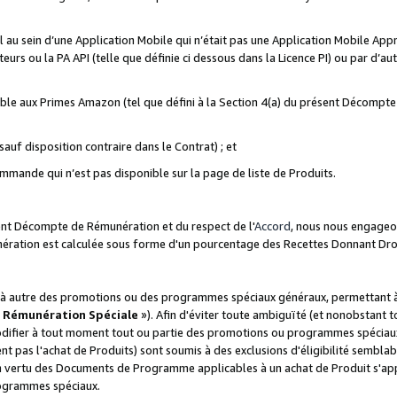
ial au sein d’une Application Mobile qui n’était pas une Application Mobile Ap
eurs ou la PA API (telle que définie ci dessous dans la Licence PI) ou par d’au
igible aux Primes Amazon (tel que défini à la Section 4(a) du présent Décomp
auf disposition contraire dans le Contrat) ; et
ommande qui n’est pas disponible sur la page de liste de Produits.
sent Décompte de Rémunération et du respect de l'
Accord
, nous nous engageo
nération est calculée sous forme d'un pourcentage des Recettes Donnant Dro
 autre des promotions ou des programmes spéciaux généraux, permettant à t
«
Rémunération Spéciale
»). Afin d'éviter toute ambiguïté (et nonobstant t
difier à tout moment tout ou partie des promotions ou programmes spéciaux.
 pas l'achat de Produits) sont soumis à des exclusions d'éligibilité semblabl
n vertu des Documents de Programme applicables à un achat de Produit s'app
rogrammes spéciaux.