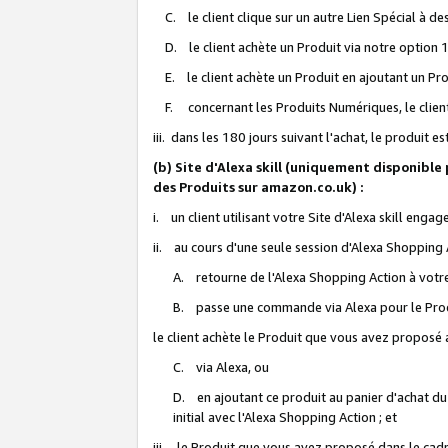
C. le client clique sur un autre Lien Spécial à de
D. le client achète un Produit via notre option 1-
E. le client achète un Produit en ajoutant un Produ
F. concernant les Produits Numériques, le client 
iii. dans les 180 jours suivant l'achat, le produit e
(b) Site d'Alexa skill (uniquement disponible
des Produits sur amazon.co.uk) :
i. un client utilisant votre Site d'Alexa skill enga
ii. au cours d'une seule session d'Alexa Shopping 
A. retourne de l'Alexa Shopping Action à votre
B. passe une commande via Alexa pour le Prod
le client achète le Produit que vous avez proposé a
C. via Alexa, ou
D. en ajoutant ce produit au panier d'achat du
initial avec l'Alexa Shopping Action ; et
iii. le Produit que vous avez proposé dans le cadre