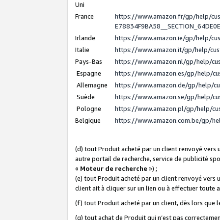
Uni
France
https://www.amazon.fr/gp/help/c
E78834F9BA58__SECTION_64DE0
Irlande
https://www.amazon.ie/gp/help/c
Italie
https://www.amazon.it/gp/help/cu
Pays-Bas
https://www.amazon.nl/gp/help/c
Espagne
https://www.amazon.es/gp/help/c
Allemagne
https://www.amazon.de/gp/help/c
Suède
https://www.amazon.se/gp/help/c
Pologne
https://www.amazon.pl/gp/help/c
Belgique
https://www.amazon.com.be/gp/h
(d) tout Produit acheté par un client renvoyé vers
autre portail de recherche, service de publicité sp
«
Moteur de recherche
») ;
(e) tout Produit acheté par un client renvoyé vers 
client ait à cliquer sur un lien ou à effectuer toute 
(f) tout Produit acheté par un client, dès lors que
(g) tout achat de Produit qui n’est pas correctemen