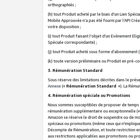
orthographiés ;
(h) tout Produit acheté par le biais d’un Lien Spéc
Mobile Approuvée n’a pas été fourni par l’API Créat
votre disposition ;
(i) tout Produit faisant l'objet d'un Evénement El
Spéciale correspondante) ;
(j) tout Produit acheté sous forme d'abonnement (s
(k) toute version préliminaire ou Produit en pré-c
3. Rémunération Standard
Sous réserve des limitations décrites dans le pré
Annexe
(«
Rémunération Standard
»). La Rému
4. Rémunération spéciale ou Promotions
Nous sommes susceptibles de proposer de temps à
rémunération supplémentaire ou exceptionnelle (
Amazon se réserve le droit de suspendre ou de mo
spéciaux ou promotions (même ceux qui n'impliquent
Décompte de Rémunération, et toute restriction e
aux restrictions applicables aux promotions ou p