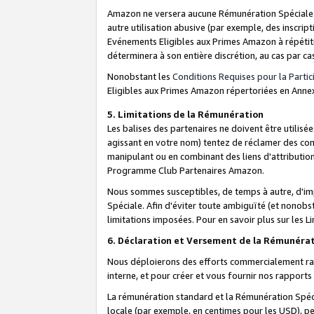
Amazon ne versera aucune Rémunération Spéciale dè
autre utilisation abusive (par exemple, des inscript
Evénements Eligibles aux Primes Amazon à répétiti
déterminera à son entière discrétion, au cas par ca
Nonobstant les
Conditions Requises pour la Parti
Eligibles aux Primes Amazon répertoriées en Anne
5. Limitations de la Rémunération
Les balises des partenaires ne doivent être utili
agissant en votre nom) tentez de réclamer des co
manipulant ou en combinant des liens d'attributi
Programme Club Partenaires Amazon.
Nous sommes susceptibles, de temps à autre, d'imp
Spéciale. Afin d'éviter toute ambiguïté (et nonob
limitations imposées. Pour en savoir plus sur les Li
6. Déclaration et Versement de la Rémunéra
Nous déploierons des efforts commercialement rai
interne, et pour créer et vous fournir nos rappor
La rémunération standard et la Rémunération Spéci
locale (par exemple, en centimes pour les USD), pe