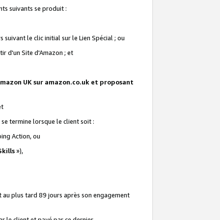
ts suivants se produit :
vant le clic initial sur le Lien Spécial ; ou
ir d'un Site d'Amazon ; et
te Amazon UK sur amazon.co.uk et proposant
et
e termine lorsque le client soit :
ping Action, ou
kills
»),
it au plus tard 89 jours après son engagement
 le client et payé par ce dernier.