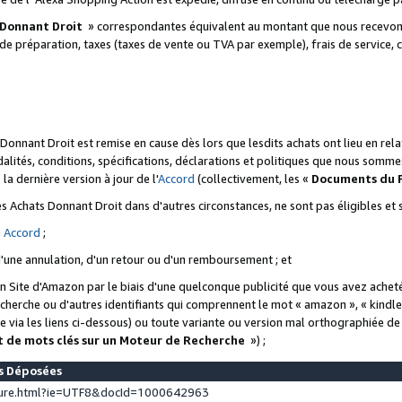
 Donnant Droit
» correspondantes équivalent au montant que nous recevons
 de préparation, taxes (taxes de vente ou TVA par exemple), frais de service, c
s Donnant Droit est remise en cause dès lors que lesdits achats ont lieu en r
lités, conditions, spécifications, déclarations et politiques que nous somme
a dernière version à jour de l'
Accord
(collectivement, les «
Documents du
 des Achats Donnant Droit dans d'autres circonstances, ne sont pas éligibles e
e
Accord
;
d'une annulation, d'un retour ou d'un remboursement ; et
 un Site d'Amazon par le biais d'une quelconque publicité que vous avez acheté
cherche ou d'autres identifiants qui comprennent le mot « amazon », « kindl
 via les liens ci-dessous) ou toute variante ou version mal orthographiée d
t de mots clés sur un Moteur de Recherche
») ;
es Déposées
ture.html?ie=UTF8&docId=1000642963