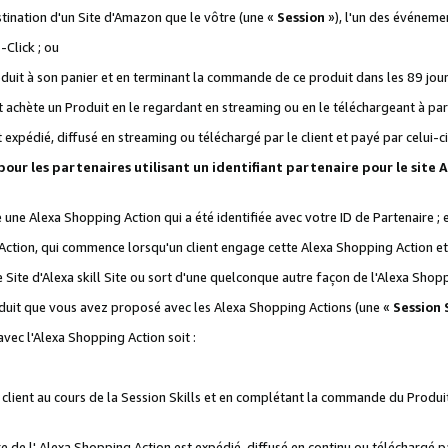
stination d'un Site d'Amazon que le vôtre (une «
Session
»), l'un des événemen
Click ; ou
it à son panier et en terminant la commande de ce produit dans les 89 jours sui
achète un Produit en le regardant en streaming ou en le téléchargeant à part
st expédié, diffusé en streaming ou téléchargé par le client et payé par celui-ci
 pour les partenaires utilisant un identifiant partenaire pour le si
ge une Alexa Shopping Action qui a été identifiée avec votre ID de Partenaire ; 
Action, qui commence lorsqu'un client engage cette Alexa Shopping Action et s
 Site d'Alexa skill Site ou sort d'une quelconque autre façon de l'Alexa Shop
uit que vous avez proposé avec les Alexa Shopping Actions (une «
Session S
vec l'Alexa Shopping Action soit :
 client au cours de la Session Skills et en complétant la commande du Produ
 de l' Alexa Shopping Action est expédié, diffusé en continu ou téléchargé par