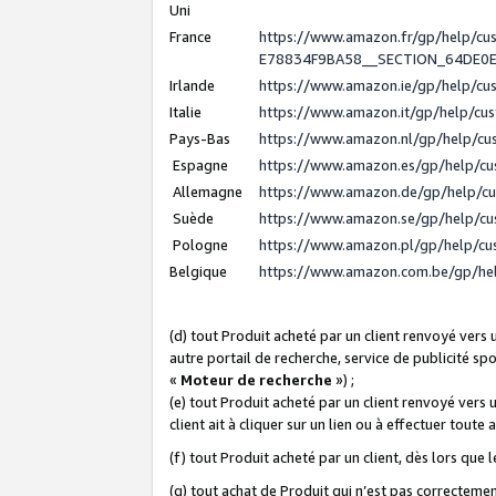
Uni
France
https://www.amazon.fr/gp/help/c
E78834F9BA58__SECTION_64DE0
Irlande
https://www.amazon.ie/gp/help/c
Italie
https://www.amazon.it/gp/help/cu
Pays-Bas
https://www.amazon.nl/gp/help/c
Espagne
https://www.amazon.es/gp/help/c
Allemagne
https://www.amazon.de/gp/help/c
Suède
https://www.amazon.se/gp/help/c
Pologne
https://www.amazon.pl/gp/help/c
Belgique
https://www.amazon.com.be/gp/h
(d) tout Produit acheté par un client renvoyé vers
autre portail de recherche, service de publicité sp
«
Moteur de recherche
») ;
(e) tout Produit acheté par un client renvoyé vers 
client ait à cliquer sur un lien ou à effectuer toute 
(f) tout Produit acheté par un client, dès lors que
(g) tout achat de Produit qui n’est pas correctemen