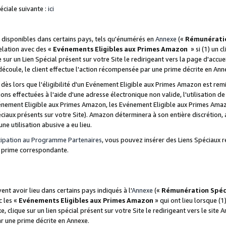
ciale suivante :
ici
disponibles dans certains pays, tels qu'énumérés en
Annexe
(«
Rémunérati
relation avec des «
Evénements Eligibles aux Primes Amazon
» si (1) un c
 sur un Lien Spécial présent sur votre Site le redirigeant vers la page d'acc
 découle, le client effectue l'action récompensée par une prime décrite en Ann
s lors que l'éligibilité d'un Evénement Eligible aux Primes Amazon est remis
ions effectuées à l'aide d'une adresse électronique non valide, l'utilisation d
nement Eligible aux Primes Amazon, les Evénement Eligible aux Primes Amazo
ciaux présents sur votre Site). Amazon déterminera à son entière discrétion, 
ne utilisation abusive a eu lieu.
cipation au Programme Partenaires
, vous pouvez insérer des Liens Spéciaux r
la prime correspondante.
t avoir lieu dans certains pays indiqués à l'
Annexe
(«
Rémunération Spéc
c les «
Evénements Eligibles aux Primes Amazon
» qui ont lieu lorsque (1)
 clique sur un lien spécial présent sur votre Site le redirigeant vers le site 
ar une prime décrite en Annexe.