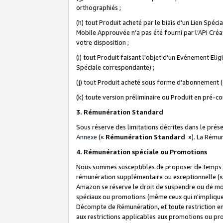
orthographiés ;
(h) tout Produit acheté par le biais d’un Lien Spéc
Mobile Approuvée n’a pas été fourni par l’API Créat
votre disposition ;
(i) tout Produit faisant l'objet d'un Evénement El
Spéciale correspondante) ;
(j) tout Produit acheté sous forme d'abonnement (s
(k) toute version préliminaire ou Produit en pré-c
3. Rémunération Standard
Sous réserve des limitations décrites dans le pré
Annexe
(«
Rémunération Standard
»). La Rému
4. Rémunération spéciale ou Promotions
Nous sommes susceptibles de proposer de temps à
rémunération supplémentaire ou exceptionnelle (
Amazon se réserve le droit de suspendre ou de mo
spéciaux ou promotions (même ceux qui n'impliquent
Décompte de Rémunération, et toute restriction e
aux restrictions applicables aux promotions ou p