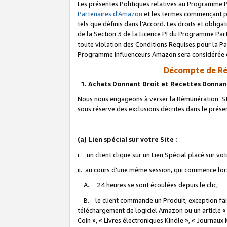
Les présentes Politiques relatives au Programme P
Partenaires d'Amazon
et les termes commençant pa
tels que définis dans l'Accord. Les droits et oblig
de la Section 3 de la Licence PI du Programme Parte
toute violation des Conditions Requises pour la Pa
Programme Influenceurs Amazon sera considérée co
Décompte de Ré
1. Achats Donnant Droit et Recettes Donnan
Nous nous engageons à verser la Rémunération Sta
sous réserve des exclusions décrites dans le prés
(a) Lien spécial sur votre Site :
i. un client clique sur un Lien Spécial placé sur vo
ii. au cours d'une même session, qui commence lorsq
A. 24 heures se sont écoulées depuis le clic,
B. le client commande un Produit, exception faite
téléchargement de logiciel Amazon ou un article «
Coin », « Livres électroniques Kindle », « Journaux