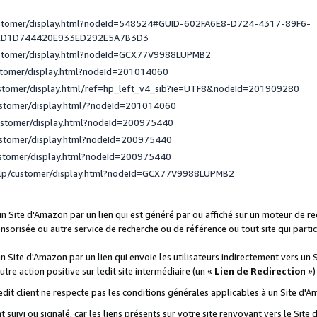
ustomer/display.html?nodeId=548524#GUID-602FA6E8-D724-4317-89F6-
ED1D744420E933ED292E5A7B3D3
ustomer/display.html?nodeId=GCX77V9988LUPMB2
stomer/display.html?nodeId=201014060
ustomer/display.html/ref=hp_left_v4_sib?ie=UTF8&nodeId=201909280
ustomer/display.html/?nodeId=201014060
ustomer/display.html?nodeId=200975440
ustomer/display.html?nodeId=200975440
ustomer/display.html?nodeId=200975440
elp/customer/display.html?nodeId=GCX77V9988LUPMB2
 un Site d'Amazon par un lien qui est généré par ou affiché sur un moteur de 
onsorisée ou autre service de recherche ou de référence ou tout site qui part
un Site d'Amazon par un lien qui envoie les utilisateurs indirectement vers un 
autre action positive sur ledit site intermédiaire (un «
Lien de Redirection
»)
 ledit client ne respecte pas les conditions générales applicables à un Site d'
t suivi ou signalé, car les liens présents sur votre site renvoyant vers le Si