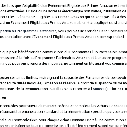
s lors que l'éligibilité d'un Evénement Eligible aux Primes Amazon est remis
ions effectuées à l'aide d'une adresse électronique non valide, l'utilisation d
on et les Evénements Eligibles aux Primes Amazon qui ne sont pas liés à des 
s, si un Evénement Eligible aux Primes Amazon a bien été appliqué ou si une vio
cipation au Programme Partenaires
, vous pouvez insérer des Liens Spéciaux 
xe, en relation avec l’Evénement Eligible aux Primes Amazon correspondant
sées que pour bénéficier des commissions du Programme Club Partenaires Amaz
mmissions à la fois au Programme Partenaires Amazon et à un autre programme
on), nous pouvons prendre des mesures, notamment en bloquant vos commission
oser certaines limites, restreignant la capacité des Partenaires de percevo
stant toute durée indiquée), Amazon se réserve le droit de suspendre ou de m
mitations de la Rémunération , veuillez vous reporter à l'
Annexe
(«
Limitati
tion
sonnables pour suivre de manière précise et complète les Achats Donnant Dro
ts résumant la rémunération standard et la rémunération spéciale que vous av
ale, qui sont calculées pour chaque Achat Donnant Droit à une commission e
uvent entraîner un taux de commission effectif légèrement supérieur ou infér