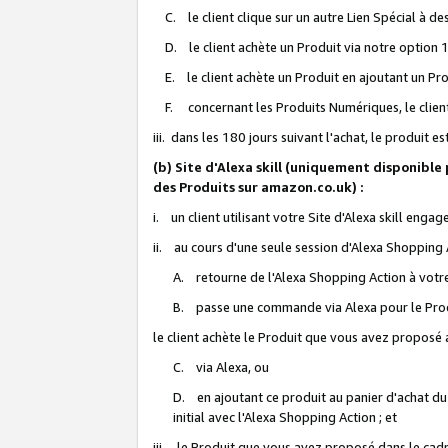
C. le client clique sur un autre Lien Spécial à de
D. le client achète un Produit via notre option 1-
E. le client achète un Produit en ajoutant un Produ
F. concernant les Produits Numériques, le client 
iii. dans les 180 jours suivant l'achat, le produit e
(b) Site d'Alexa skill (uniquement disponible
des Produits sur amazon.co.uk) :
i. un client utilisant votre Site d'Alexa skill enga
ii. au cours d'une seule session d'Alexa Shopping 
A. retourne de l'Alexa Shopping Action à votre
B. passe une commande via Alexa pour le Prod
le client achète le Produit que vous avez proposé a
C. via Alexa, ou
D. en ajoutant ce produit au panier d'achat du
initial avec l'Alexa Shopping Action ; et
iii. le Produit que vous avez proposé dans le cadre