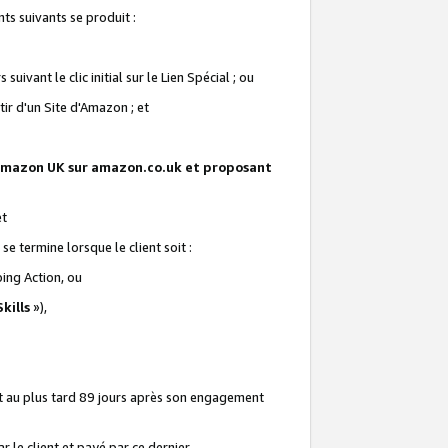
ts suivants se produit :
vant le clic initial sur le Lien Spécial ; ou
ir d'un Site d'Amazon ; et
te Amazon UK sur amazon.co.uk et proposant
et
e termine lorsque le client soit :
ping Action, ou
kills
»),
it au plus tard 89 jours après son engagement
 le client et payé par ce dernier.