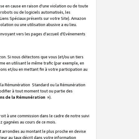
e en cause en raison d'une violation ou de toute
e robots ou de logiciels automatisés, les
Liens Spéciaux présents sur votre Site). Amazon
lation ou une utilisation abusive a eu lieu.
renvoyant vers les pages d'accueil d'Evénements
on. Si nous détectons que vous (et/ou un tiers
 en utilisant le même trafic (par exemple, en
s et/ou en mettant fin à votre participation au
ir la Rémunération Standard ou la Rémunération
odifier à tout moment tout ou partie des
ons de la Rémunération
»).
it à une commission dans le cadre de notre suivi
ez gagnées au cours de ce mois.
t arrondies au montant le plus proche en devise
ieur au taux décrit dans votre information