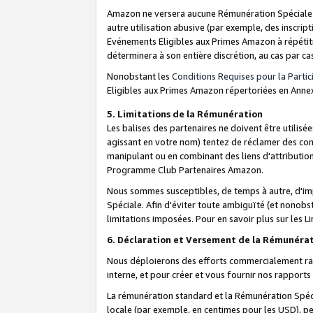
Amazon ne versera aucune Rémunération Spéciale dè
autre utilisation abusive (par exemple, des inscript
Evénements Eligibles aux Primes Amazon à répétiti
déterminera à son entière discrétion, au cas par ca
Nonobstant les
Conditions Requises pour la Parti
Eligibles aux Primes Amazon répertoriées en Anne
5. Limitations de la Rémunération
Les balises des partenaires ne doivent être utili
agissant en votre nom) tentez de réclamer des co
manipulant ou en combinant des liens d'attributi
Programme Club Partenaires Amazon.
Nous sommes susceptibles, de temps à autre, d'imp
Spéciale. Afin d'éviter toute ambiguïté (et nonob
limitations imposées. Pour en savoir plus sur les Li
6. Déclaration et Versement de la Rémunéra
Nous déploierons des efforts commercialement rai
interne, et pour créer et vous fournir nos rappor
La rémunération standard et la Rémunération Spéci
locale (par exemple, en centimes pour les USD), pe