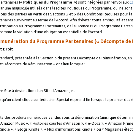
artenaires («
Politiques du Programme
») sont intégrées par renvoi aux
C
r une majuscule utilisés dans lesdites Politiques du Programme, qui ne sont 
ations des parties en vertu des Sections 3 et 6 des Conditions Requises pour l
naires survivront au terme de l'Accord. Afin d’éviter toute ambiguïté et sans l
rticipation au Programme Partenaires, de la Licence PI du Programme Partenai
mme la violation d’une obligation essentielle de l'Accord.
munération du Programme Partenaires (« Décompte de 
t Droit
ndard, présentée à la Section 3 du présent Décompte de Rémunération, en r
ent Décompte de Rémunération – ont lieu lorsque :
tre Site à destination d'un Site d'Amazon ; et
u'un client clique sur ledit Lien Spécial et prend fin lorsque le premier des
 des produits numériques vendus sous la dénomination (ainsi que déterminé 
 Amazon Music », « Histoires courtes d’Amazon », « e-Docs », « Amazon Prim
 Kindle », « Blogs Kindle », « Flux d’informations Kindle » ou « Magazines éle