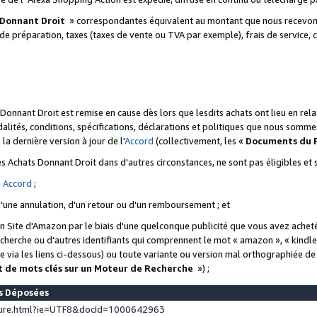
 Donnant Droit
» correspondantes équivalent au montant que nous recevons
 de préparation, taxes (taxes de vente ou TVA par exemple), frais de service, c
s Donnant Droit est remise en cause dès lors que lesdits achats ont lieu en r
lités, conditions, spécifications, déclarations et politiques que nous somme
a dernière version à jour de l'
Accord
(collectivement, les «
Documents du
 des Achats Donnant Droit dans d'autres circonstances, ne sont pas éligibles e
e
Accord
;
d'une annulation, d'un retour ou d'un remboursement ; et
 un Site d'Amazon par le biais d'une quelconque publicité que vous avez acheté
cherche ou d'autres identifiants qui comprennent le mot « amazon », « kindl
 via les liens ci-dessous) ou toute variante ou version mal orthographiée d
t de mots clés sur un Moteur de Recherche
») ;
es Déposées
ture.html?ie=UTF8&docId=1000642963