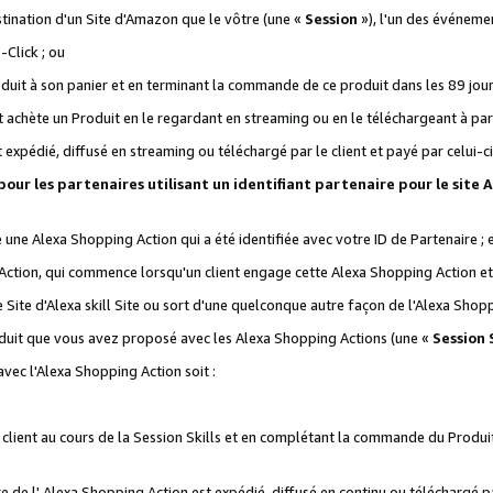
stination d'un Site d'Amazon que le vôtre (une «
Session
»), l'un des événemen
Click ; ou
it à son panier et en terminant la commande de ce produit dans les 89 jours sui
achète un Produit en le regardant en streaming ou en le téléchargeant à part
st expédié, diffusé en streaming ou téléchargé par le client et payé par celui-ci
 pour les partenaires utilisant un identifiant partenaire pour le si
ge une Alexa Shopping Action qui a été identifiée avec votre ID de Partenaire ; 
Action, qui commence lorsqu'un client engage cette Alexa Shopping Action et s
 Site d'Alexa skill Site ou sort d'une quelconque autre façon de l'Alexa Shop
uit que vous avez proposé avec les Alexa Shopping Actions (une «
Session S
vec l'Alexa Shopping Action soit :
 client au cours de la Session Skills et en complétant la commande du Produ
 de l' Alexa Shopping Action est expédié, diffusé en continu ou téléchargé par