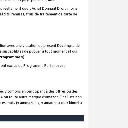
 réellement dudit Achat Donnant Droit, moins
rédits, remises, frais de traitement de carte de
elation avec une violation du présent Décompte de
s susceptibles de publier à tout moment et qui
 Programme
»).
t sont exclus du Programme Partenaires :
e, y compris en participant à des offres ou des
e » ou toute autre Marque d'Amazon (une liste non
e ces mots (« ammazon », « amaozn » ou « kindel »