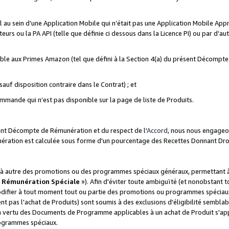
ial au sein d’une Application Mobile qui n’était pas une Application Mobile Ap
eurs ou la PA API (telle que définie ci dessous dans la Licence PI) ou par d’au
igible aux Primes Amazon (tel que défini à la Section 4(a) du présent Décomp
auf disposition contraire dans le Contrat) ; et
ommande qui n’est pas disponible sur la page de liste de Produits.
sent Décompte de Rémunération et du respect de l'
Accord
, nous nous engageo
nération est calculée sous forme d'un pourcentage des Recettes Donnant Dro
 autre des promotions ou des programmes spéciaux généraux, permettant à t
«
Rémunération Spéciale
»). Afin d'éviter toute ambiguïté (et nonobstant t
difier à tout moment tout ou partie des promotions ou programmes spéciaux.
 pas l'achat de Produits) sont soumis à des exclusions d'éligibilité semblabl
n vertu des Documents de Programme applicables à un achat de Produit s'app
rogrammes spéciaux.