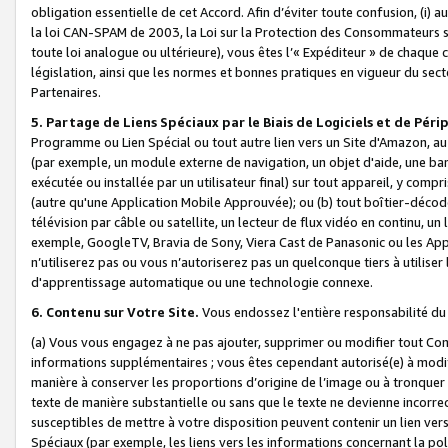
obligation essentielle de cet Accord. Afin d’éviter toute confusion, (i) a
la loi CAN-SPAM de 2003, la Loi sur la Protection des Consommateurs s
toute loi analogue ou ultérieure), vous êtes l’« Expéditeur » de chaque 
législation, ainsi que les normes et bonnes pratiques en vigueur du s
Partenaires.
5. Partage de Liens Spéciaux par le Biais de Logiciels et de Pér
Programme ou Lien Spécial ou tout autre lien vers un Site d'Amazon, au su
(par exemple, un module externe de navigation, un objet d'aide, une ba
exécutée ou installée par un utilisateur final) sur tout appareil, y comp
(autre qu'une Application Mobile Approuvée); ou (b) tout boîtier-décod
télévision par câble ou satellite, un lecteur de flux vidéo en continu, un
exemple, GoogleTV, Bravia de Sony, Viera Cast de Panasonic ou les Appli
n’utiliserez pas ou vous n’autoriserez pas un quelconque tiers à utili
d'apprentissage automatique ou une technologie connexe.
6. Contenu sur Votre Site.
Vous endossez l'entière responsabilité du
(a) Vous vous engagez à ne pas ajouter, supprimer ou modifier tout Co
informations supplémentaires ; vous êtes cependant autorisé(e) à modi
manière à conserver les proportions d’origine de l’image ou à tronquer
texte de manière substantielle ou sans que le texte ne devienne incorr
susceptibles de mettre à votre disposition peuvent contenir un lien ver
Spéciaux (par exemple, les liens vers les informations concernant la poli