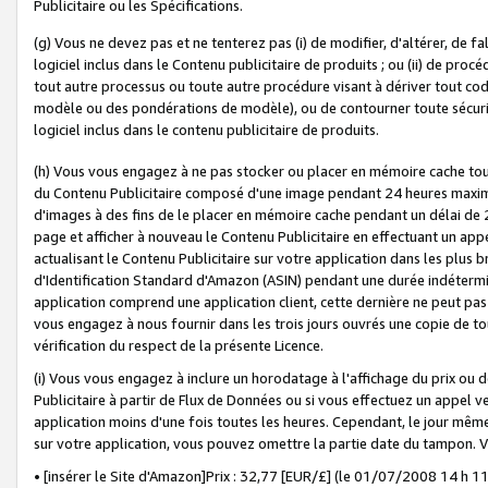
Publicitaire ou les Spécifications.
(g) Vous ne devez pas et ne tenterez pas (i) de modifier, d'altérer, de f
logiciel inclus dans le Contenu publicitaire de produits ; ou (ii) de proc
tout autre processus ou toute autre procédure visant à dériver tout c
modèle ou des pondérations de modèle), ou de contourner toute sécurité a
logiciel inclus dans le contenu publicitaire de produits.
(h) Vous vous engagez à ne pas stocker ou placer en mémoire cache tou
du Contenu Publicitaire composé d'une image pendant 24 heures maxim
d'images à des fins de le placer en mémoire cache pendant un délai de
page et afficher à nouveau le Contenu Publicitaire en effectuant un app
actualisant le Contenu Publicitaire sur votre application dans les plus 
d'Identification Standard d'Amazon (ASIN) pendant une durée indéterminé
application comprend une application client, cette dernière ne peut pa
vous engagez à nous fournir dans les trois jours ouvrés une copie de tou
vérification du respect de la présente Licence.
(i) Vous vous engagez à inclure un horodatage à l'affichage du prix ou 
Publicitaire à partir de Flux de Données ou si vous effectuez un appel ve
application moins d'une fois toutes les heures. Cependant, le jour même
sur votre application, vous pouvez omettre la partie date du tampon.
• [insérer le Site d'Amazon]Prix : 32,77 [EUR/£] (le 01/07/2008 14 h 11 