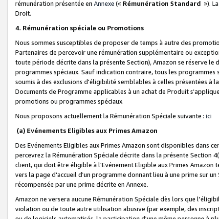
rémunération présentée en
Annexe
(«
Rémunération Standard
»). L
Droit.
4. Rémunération spéciale ou Promotions
Nous sommes susceptibles de proposer de temps à autre des promotion
Partenaires de percevoir une rémunération supplémentaire ou exceptio
toute période décrite dans la présente Section), Amazon se réserve le
programmes spéciaux. Sauf indication contraire, tous les programmes s
soumis à des exclusions d'éligibilité semblables à celles présentées à 
Documents de Programme applicables à un achat de Produit s'appliquera
promotions ou programmes spéciaux.
Nous proposons actuellement la Rémunération Spéciale suivante :
ici
(a) Evénements Eligibles aux Primes Amazon
Des Evénements Eligibles aux Primes Amazon sont disponibles dans cer
percevrez la Rémunération Spéciale décrite dans la présente Section 4(
client, qui doit être éligible à l'Evénement Eligible aux Primes Amazon te
vers la page d'accueil d'un programme donnant lieu à une prime sur un Si
récompensée par une prime décrite en Annexe.
Amazon ne versera aucune Rémunération Spéciale dès lors que l'éligibi
violation ou de toute autre utilisation abusive (par exemple, des inscrip
ou de logiciels automatisés, la participation d'une même personne à p