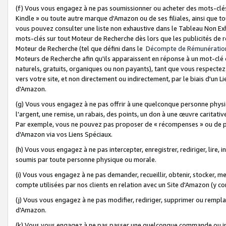
(f) Vous vous engagez à ne pas soumissionner ou acheter des mots-clés,
Kindle » ou toute autre marque d'Amazon ou de ses filiales, ainsi que t
vous pouvez consulter une liste non exhaustive dans le Tableau Non Ex
mots-clés sur tout Moteur de Recherche dès lors que les publicités de 
Moteur de Recherche (tel que défini dans le
Décompte de Rémunératio
Moteurs de Recherche afin qu'ils apparaissent en réponse à un mot-clé o
naturels, gratuits, organiques ou non payants), tant que vous respectez 
vers votre site, et non directement ou indirectement, par le biais d'un Li
d'Amazon.
(g) Vous vous engagez à ne pas offrir à une quelconque personne physi
l'argent, une remise, un rabais, des points, un don à une œuvre caritativ
Par exemple, vous ne pouvez pas proposer de « récompenses » ou de p
d'Amazon via vos Liens Spéciaux.
(h) Vous vous engagez à ne pas intercepter, enregistrer, rediriger, lire
soumis par toute personne physique ou morale.
(i) Vous vous engagez à ne pas demander, recueillir, obtenir, stocker, 
compte utilisées par nos clients en relation avec un Site d'Amazon (y c
(j) Vous vous engagez à ne pas modifier, rediriger, supprimer ou rempla
d'Amazon.
(k) Vous vous engagez à ne pas passer une quelconque commande ou init