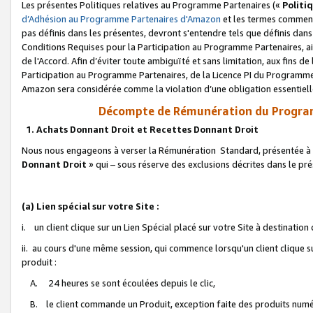
Les présentes Politiques relatives au Programme Partenaires («
Politi
d’Adhésion au Programme Partenaires d'Amazon
et les termes commenç
pas définis dans les présentes, devront s'entendre tels que définis dans 
Conditions Requises pour la Participation au Programme Partenaires, ai
de l'Accord. Afin d’éviter toute ambiguïté et sans limitation, aux fins de
Participation au Programme Partenaires, de la Licence PI du Programme 
Amazon sera considérée comme la violation d’une obligation essentielle
Décompte de Rémunération du Program
1. Achats Donnant Droit et Recettes Donnant Droit
Nous nous engageons à verser la Rémunération Standard, présentée à l
Donnant Droit
» qui – sous réserve des exclusions décrites dans le p
(a) Lien spécial sur votre Site :
i. un client clique sur un Lien Spécial placé sur votre Site à destination
ii. au cours d'une même session, qui commence lorsqu'un client clique s
produit :
A. 24 heures se sont écoulées depuis le clic,
B. le client commande un Produit, exception faite des produits numéri