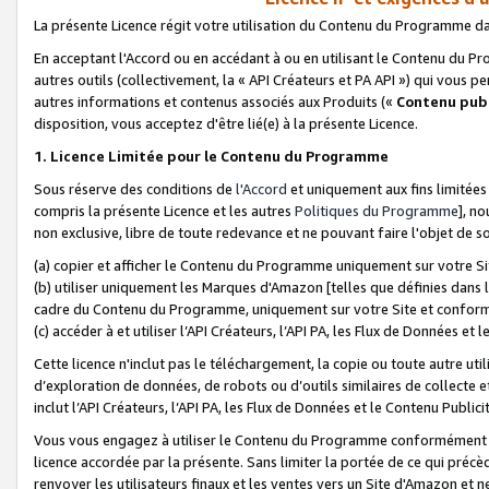
La présente Licence régit votre utilisation du Contenu du Programme d
En acceptant l'Accord ou en accédant à ou en utilisant le Contenu du P
autres outils (collectivement, la «
API Créateurs et PA API
») qui vous pe
autres informations et contenus associés aux Produits («
Contenu publ
disposition, vous acceptez d'être lié(e) à la présente Licence.
1. Licence Limitée pour le Contenu du Programme
Sous réserve des conditions de
l'Accord
et uniquement aux fins limitées
compris la présente Licence et les autres
Politiques du Programme
], n
non exclusive, libre de toute redevance et ne pouvant faire l'objet de so
(a) copier et afficher le Contenu du Programme uniquement sur votre Si
(b) utiliser uniquement les Marques d'Amazon [telles que définies dans 
cadre du Contenu du Programme, uniquement sur votre Site et confo
(c) accéder à et utiliser l’API Créateurs, l’API PA, les Flux de Données e
Cette licence n'inclut pas le téléchargement, la copie ou toute autre util
d’exploration de données, de robots ou d’outils similaires de collecte
inclut l’API Créateurs, l’API PA, les Flux de Données et le Contenu Publici
Vous vous engagez à utiliser le Contenu du Programme conformément a
licence accordée par la présente. Sans limiter la portée de ce qui pré
renvoyer les utilisateurs finaux et les ventes vers un Site d'Amazon et