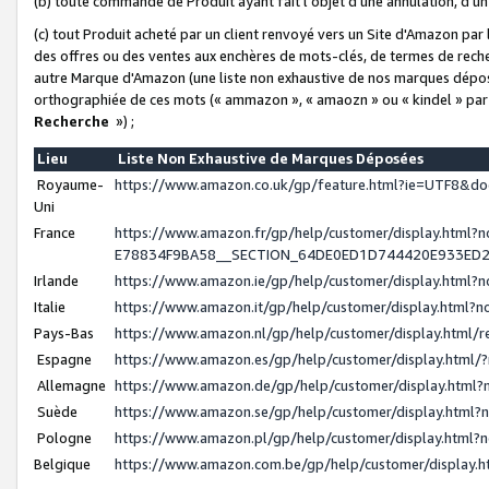
(b) toute commande de Produit ayant fait l'objet d'une annulation, d'u
(c) tout Produit acheté par un client renvoyé vers un Site d'Amazon par
des offres ou des ventes aux enchères de mots-clés, de termes de reche
autre Marque d'Amazon (une liste non exhaustive de nos marques déposée
orthographiée de ces mots (« ammazon », « amaozn » ou « kindel » par
Recherche
») ;
Lieu
Liste Non Exhaustive de Marques Déposées
Royaume-
https://www.amazon.co.uk/gp/feature.html?ie=UTF8&
Uni
France
https://www.amazon.fr/gp/help/customer/display.ht
E78834F9BA58__SECTION_64DE0ED1D744420E933ED
Irlande
https://www.amazon.ie/gp/help/customer/display.htm
Italie
https://www.amazon.it/gp/help/customer/display.html
Pays-Bas
https://www.amazon.nl/gp/help/customer/display.html
Espagne
https://www.amazon.es/gp/help/customer/display.html
Allemagne
https://www.amazon.de/gp/help/customer/display.htm
Suède
https://www.amazon.se/gp/help/customer/display.htm
Pologne
https://www.amazon.pl/gp/help/customer/display.html
Belgique
https://www.amazon.com.be/gp/help/customer/displa