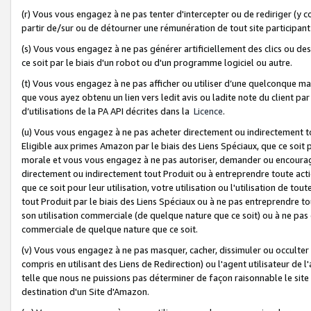
(r) Vous vous engagez à ne pas tenter d'intercepter ou de rediriger (y comp
partir de/sur ou de détourner une rémunération de tout site participa
(s) Vous vous engagez à ne pas générer artificiellement des clics ou de
ce soit par le biais d'un robot ou d'un programme logiciel ou autre.
(t) Vous vous engagez à ne pas afficher ou utiliser d’une quelconque man
que vous ayez obtenu un lien vers ledit avis ou ladite note du client par
d’utilisations de la PA API décrites dans la
Licence
.
(u) Vous vous engagez à ne pas acheter directement ou indirectement t
Eligible aux primes Amazon par le biais des Liens Spéciaux, que ce soit 
morale et vous vous engagez à ne pas autoriser, demander ou encourager
directement ou indirectement tout Produit ou à entreprendre toute acti
que ce soit pour leur utilisation, votre utilisation ou l'utilisation de
tout Produit par le biais des Liens Spéciaux ou à ne pas entreprendre t
son utilisation commerciale (de quelque nature que ce soit) ou à ne pas o
commerciale de quelque nature que ce soit.
(v) Vous vous engagez à ne pas masquer, cacher, dissimuler ou occulter 
compris en utilisant des Liens de Redirection) ou l'agent utilisateur de 
telle que nous ne puissions pas déterminer de façon raisonnable le site ou
destination d'un Site d'Amazon.