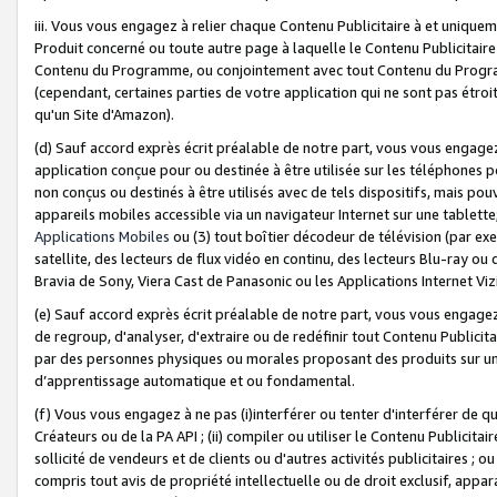
iii. Vous vous engagez à relier chaque Contenu Publicitaire à et uniqu
Produit concerné ou toute autre page à laquelle le Contenu Publicitaire
Contenu du Programme, ou conjointement avec tout Contenu du Programm
(cependant, certaines parties de votre application qui ne sont pas étroi
qu'un Site d'Amazon).
(d) Sauf accord exprès écrit préalable de notre part, vous vous engagez à
application conçue pour ou destinée à être utilisée sur les téléphones p
non conçus ou destinés à être utilisés avec de tels dispositifs, mais pouv
appareils mobiles accessible via un navigateur Internet sur une tablett
Applications Mobiles
ou (3) tout boîtier décodeur de télévision (par ex
satellite, des lecteurs de flux vidéo en continu, des lecteurs Blu-ray o
Bravia de Sony, Viera Cast de Panasonic ou les Applications Internet Viz
(e) Sauf accord exprès écrit préalable de notre part, vous vous engagez 
de regroup, d'analyser, d'extraire ou de redéfinir tout Contenu Publicitai
par des personnes physiques ou morales proposant des produits sur un
d’apprentissage automatique et ou fondamental.
(f) Vous vous engagez à ne pas (i)interférer ou tenter d'interférer de 
Créateurs ou de la PA API ; (ii) compiler ou utiliser le Contenu Publicita
sollicité de vendeurs et de clients ou d'autres activités publicitaires ; ou (
compris tout avis de propriété intellectuelle ou de droit exclusif, appar