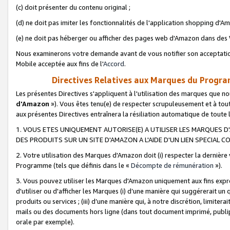
(c) doit présenter du contenu original ;
(d) ne doit pas imiter les fonctionnalités de l'application shopping d'Am
(e) ne doit pas héberger ou afficher des pages web d'Amazon dans de
Nous examinerons votre demande avant de vous notifier son acceptatio
Mobile acceptée aux fins de l'
Accord
.
Directives Relatives aux Marques du Progra
Les présentes Directives s'appliquent à l'utilisation des marques que
d'Amazon
»). Vous êtes tenu(e) de respecter scrupuleusement et à tou
aux présentes Directives entraînera la résiliation automatique de toute
1. VOUS ETES UNIQUEMENT AUTORISE(E) A UTILISER LES MARQUES D'
DES PRODUITS SUR UN SITE D'AMAZON A L'AIDE D'UN LIEN SPECIAL 
2. Votre utilisation des Marques d'Amazon doit (i) respecter la dernière
Programme (tels que définis dans le «
Décompte de rémunération
»).
3. Vous pouvez utiliser les Marques d'Amazon uniquement aux fins expr
d'utiliser ou d'afficher les Marques (i) d’une manière qui suggérerait un
produits ou services ; (iii) d’une manière qui, à notre discrétion, limit
mails ou des documents hors ligne (dans tout document imprimé, publip
orale par exemple).