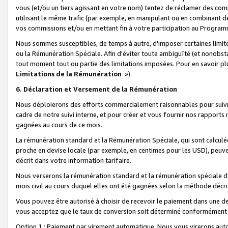
vous (et/ou un tiers agissant en votre nom) tentez de réclamer des c
utilisant le même trafic (par exemple, en manipulant ou en combinant 
vos commissions et/ou en mettant fin à votre participation au Progra
Nous sommes susceptibles, de temps à autre, d'imposer certaines limit
ou la Rémunération Spéciale. Afin d'éviter toute ambiguïté (et nonobst
tout moment tout ou partie des limitations imposées. Pour en savoir plus
Limitations de la Rémunération
»).
6. Déclaration et Versement de la Rémunération
Nous déploierons des efforts commercialement raisonnables pour suivr
cadre de notre suivi interne, et pour créer et vous fournir nos rapport
gagnées au cours de ce mois.
La rémunération standard et la Rémunération Spéciale, qui sont calcul
proche en devise locale (par exemple, en centimes pour les USD), peuve
décrit dans votre information tarifaire.
Nous verserons la rémunération standard et la rémunération spéciale da
mois civil au cours duquel elles ont été gagnées selon la méthode décr
Vous pouvez être autorisé à choisir de recevoir le paiement dans une dev
vous acceptez que le taux de conversion soit déterminé conformément
Option 1 : Paiement par virement automatique.
Nous vous virerons aut