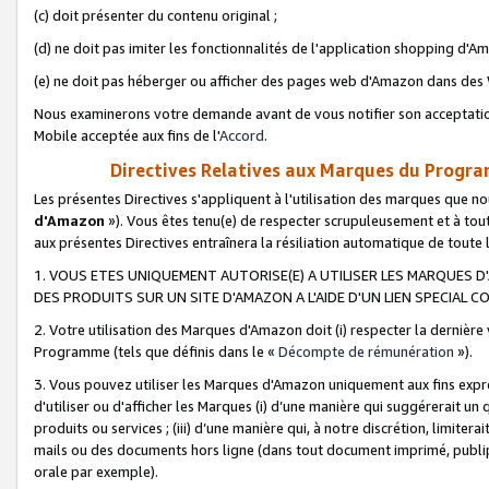
(c) doit présenter du contenu original ;
(d) ne doit pas imiter les fonctionnalités de l'application shopping d'Am
(e) ne doit pas héberger ou afficher des pages web d'Amazon dans de
Nous examinerons votre demande avant de vous notifier son acceptatio
Mobile acceptée aux fins de l'
Accord
.
Directives Relatives aux Marques du Progra
Les présentes Directives s'appliquent à l'utilisation des marques que
d'Amazon
»). Vous êtes tenu(e) de respecter scrupuleusement et à tou
aux présentes Directives entraînera la résiliation automatique de toute
1. VOUS ETES UNIQUEMENT AUTORISE(E) A UTILISER LES MARQUES D'
DES PRODUITS SUR UN SITE D'AMAZON A L'AIDE D'UN LIEN SPECIAL 
2. Votre utilisation des Marques d'Amazon doit (i) respecter la dernière
Programme (tels que définis dans le «
Décompte de rémunération
»).
3. Vous pouvez utiliser les Marques d'Amazon uniquement aux fins expr
d'utiliser ou d'afficher les Marques (i) d’une manière qui suggérerait un
produits ou services ; (iii) d’une manière qui, à notre discrétion, limit
mails ou des documents hors ligne (dans tout document imprimé, publip
orale par exemple).