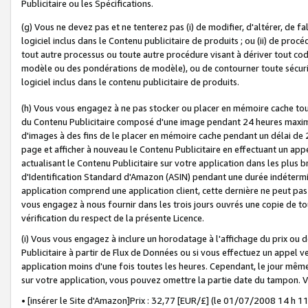
Publicitaire ou les Spécifications.
(g) Vous ne devez pas et ne tenterez pas (i) de modifier, d'altérer, de f
logiciel inclus dans le Contenu publicitaire de produits ; ou (ii) de proc
tout autre processus ou toute autre procédure visant à dériver tout c
modèle ou des pondérations de modèle), ou de contourner toute sécurité a
logiciel inclus dans le contenu publicitaire de produits.
(h) Vous vous engagez à ne pas stocker ou placer en mémoire cache tou
du Contenu Publicitaire composé d'une image pendant 24 heures maxim
d'images à des fins de le placer en mémoire cache pendant un délai de
page et afficher à nouveau le Contenu Publicitaire en effectuant un app
actualisant le Contenu Publicitaire sur votre application dans les plus 
d'Identification Standard d'Amazon (ASIN) pendant une durée indéterminé
application comprend une application client, cette dernière ne peut pa
vous engagez à nous fournir dans les trois jours ouvrés une copie de tou
vérification du respect de la présente Licence.
(i) Vous vous engagez à inclure un horodatage à l'affichage du prix ou 
Publicitaire à partir de Flux de Données ou si vous effectuez un appel ve
application moins d'une fois toutes les heures. Cependant, le jour même
sur votre application, vous pouvez omettre la partie date du tampon.
• [insérer le Site d'Amazon]Prix : 32,77 [EUR/£] (le 01/07/2008 14 h 11 