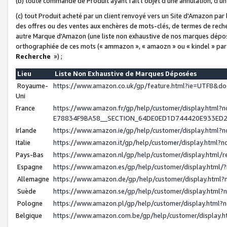
(b) toute commande de Produit ayant fait l'objet d'une annulation, d'u
(c) tout Produit acheté par un client renvoyé vers un Site d'Amazon par
des offres ou des ventes aux enchères de mots-clés, de termes de reche
autre Marque d'Amazon (une liste non exhaustive de nos marques déposée
orthographiée de ces mots (« ammazon », « amaozn » ou « kindel » par
Recherche
») ;
Lieu
Liste Non Exhaustive de Marques Déposées
Royaume-
https://www.amazon.co.uk/gp/feature.html?ie=UTF8&
Uni
France
https://www.amazon.fr/gp/help/customer/display.ht
E78834F9BA58__SECTION_64DE0ED1D744420E933ED
Irlande
https://www.amazon.ie/gp/help/customer/display.htm
Italie
https://www.amazon.it/gp/help/customer/display.html
Pays-Bas
https://www.amazon.nl/gp/help/customer/display.html
Espagne
https://www.amazon.es/gp/help/customer/display.html
Allemagne
https://www.amazon.de/gp/help/customer/display.htm
Suède
https://www.amazon.se/gp/help/customer/display.htm
Pologne
https://www.amazon.pl/gp/help/customer/display.html
Belgique
https://www.amazon.com.be/gp/help/customer/displa