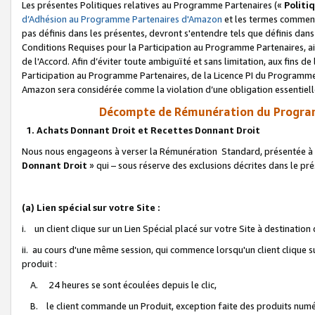
Les présentes Politiques relatives au Programme Partenaires («
Politi
d’Adhésion au Programme Partenaires d'Amazon
et les termes commenç
pas définis dans les présentes, devront s'entendre tels que définis dans 
Conditions Requises pour la Participation au Programme Partenaires, ai
de l'Accord. Afin d’éviter toute ambiguïté et sans limitation, aux fins de
Participation au Programme Partenaires, de la Licence PI du Programme 
Amazon sera considérée comme la violation d’une obligation essentielle
Décompte de Rémunération du Program
1. Achats Donnant Droit et Recettes Donnant Droit
Nous nous engageons à verser la Rémunération Standard, présentée à l
Donnant Droit
» qui – sous réserve des exclusions décrites dans le p
(a) Lien spécial sur votre Site :
i. un client clique sur un Lien Spécial placé sur votre Site à destination
ii. au cours d'une même session, qui commence lorsqu'un client clique s
produit :
A. 24 heures se sont écoulées depuis le clic,
B. le client commande un Produit, exception faite des produits numéri