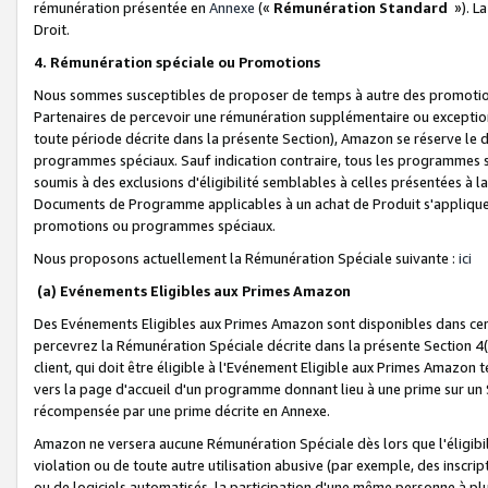
rémunération présentée en
Annexe
(«
Rémunération Standard
»). L
Droit.
4. Rémunération spéciale ou Promotions
Nous sommes susceptibles de proposer de temps à autre des promotion
Partenaires de percevoir une rémunération supplémentaire ou exceptio
toute période décrite dans la présente Section), Amazon se réserve le
programmes spéciaux. Sauf indication contraire, tous les programmes s
soumis à des exclusions d'éligibilité semblables à celles présentées à 
Documents de Programme applicables à un achat de Produit s'appliquera
promotions ou programmes spéciaux.
Nous proposons actuellement la Rémunération Spéciale suivante :
ici
(a) Evénements Eligibles aux Primes Amazon
Des Evénements Eligibles aux Primes Amazon sont disponibles dans cer
percevrez la Rémunération Spéciale décrite dans la présente Section 4(
client, qui doit être éligible à l'Evénement Eligible aux Primes Amazon te
vers la page d'accueil d'un programme donnant lieu à une prime sur un Si
récompensée par une prime décrite en Annexe.
Amazon ne versera aucune Rémunération Spéciale dès lors que l'éligibi
violation ou de toute autre utilisation abusive (par exemple, des inscrip
ou de logiciels automatisés, la participation d'une même personne à p