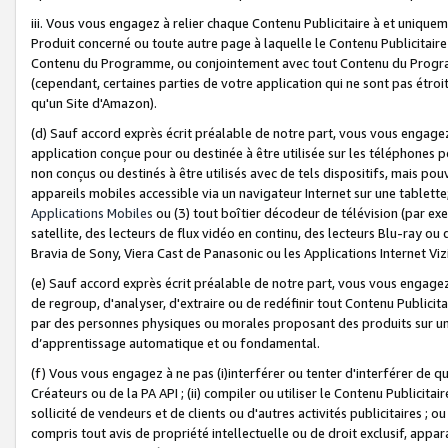
iii. Vous vous engagez à relier chaque Contenu Publicitaire à et uniqu
Produit concerné ou toute autre page à laquelle le Contenu Publicitaire
Contenu du Programme, ou conjointement avec tout Contenu du Programm
(cependant, certaines parties de votre application qui ne sont pas étroi
qu'un Site d'Amazon).
(d) Sauf accord exprès écrit préalable de notre part, vous vous engagez à
application conçue pour ou destinée à être utilisée sur les téléphones p
non conçus ou destinés à être utilisés avec de tels dispositifs, mais pouv
appareils mobiles accessible via un navigateur Internet sur une tablett
Applications Mobiles
ou (3) tout boîtier décodeur de télévision (par ex
satellite, des lecteurs de flux vidéo en continu, des lecteurs Blu-ray o
Bravia de Sony, Viera Cast de Panasonic ou les Applications Internet Viz
(e) Sauf accord exprès écrit préalable de notre part, vous vous engagez 
de regroup, d'analyser, d'extraire ou de redéfinir tout Contenu Publicitai
par des personnes physiques ou morales proposant des produits sur un
d’apprentissage automatique et ou fondamental.
(f) Vous vous engagez à ne pas (i)interférer ou tenter d'interférer de 
Créateurs ou de la PA API ; (ii) compiler ou utiliser le Contenu Publicita
sollicité de vendeurs et de clients ou d'autres activités publicitaires ; ou (
compris tout avis de propriété intellectuelle ou de droit exclusif, appar