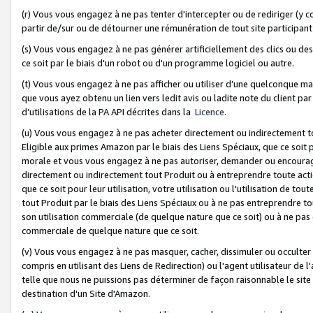
(r) Vous vous engagez à ne pas tenter d'intercepter ou de rediriger (y comp
partir de/sur ou de détourner une rémunération de tout site participa
(s) Vous vous engagez à ne pas générer artificiellement des clics ou de
ce soit par le biais d'un robot ou d'un programme logiciel ou autre.
(t) Vous vous engagez à ne pas afficher ou utiliser d’une quelconque man
que vous ayez obtenu un lien vers ledit avis ou ladite note du client par
d’utilisations de la PA API décrites dans la
Licence
.
(u) Vous vous engagez à ne pas acheter directement ou indirectement t
Eligible aux primes Amazon par le biais des Liens Spéciaux, que ce soit 
morale et vous vous engagez à ne pas autoriser, demander ou encourager
directement ou indirectement tout Produit ou à entreprendre toute acti
que ce soit pour leur utilisation, votre utilisation ou l'utilisation de
tout Produit par le biais des Liens Spéciaux ou à ne pas entreprendre t
son utilisation commerciale (de quelque nature que ce soit) ou à ne pas o
commerciale de quelque nature que ce soit.
(v) Vous vous engagez à ne pas masquer, cacher, dissimuler ou occulter 
compris en utilisant des Liens de Redirection) ou l'agent utilisateur de 
telle que nous ne puissions pas déterminer de façon raisonnable le site ou
destination d'un Site d'Amazon.