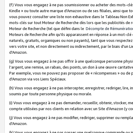
(f) Vous vous engagez à ne pas soumissionner ou acheter des mots-clés,
Kindle » ou toute autre marque d'Amazon ou de ses filiales, ainsi que t
vous pouvez consulter une liste non exhaustive dans le Tableau Non Ex
mots-clés sur tout Moteur de Recherche dès lors que les publicités de 
Moteur de Recherche (tel que défini dans le
Décompte de Rémunératio
Moteurs de Recherche afin qu'ils apparaissent en réponse à un mot-clé o
naturels, gratuits, organiques ou non payants), tant que vous respectez 
vers votre site, et non directement ou indirectement, par le biais d'un Li
d'Amazon.
(g) Vous vous engagez à ne pas offrir à une quelconque personne physi
l'argent, une remise, un rabais, des points, un don à une œuvre caritativ
Par exemple, vous ne pouvez pas proposer de « récompenses » ou de p
d'Amazon via vos Liens Spéciaux.
(h) Vous vous engagez à ne pas intercepter, enregistrer, rediriger, lire
soumis par toute personne physique ou morale.
(i) Vous vous engagez à ne pas demander, recueillir, obtenir, stocker, 
compte utilisées par nos clients en relation avec un Site d'Amazon (y c
(j) Vous vous engagez à ne pas modifier, rediriger, supprimer ou rempla
d'Amazon.
(k) Vous vous engagez à ne pas passer une quelconque commande ou init