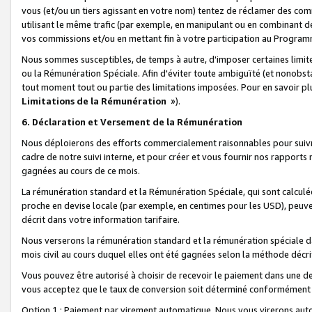
vous (et/ou un tiers agissant en votre nom) tentez de réclamer des c
utilisant le même trafic (par exemple, en manipulant ou en combinant 
vos commissions et/ou en mettant fin à votre participation au Progra
Nous sommes susceptibles, de temps à autre, d'imposer certaines limit
ou la Rémunération Spéciale. Afin d'éviter toute ambiguïté (et nonobst
tout moment tout ou partie des limitations imposées. Pour en savoir plus
Limitations de la Rémunération
»).
6. Déclaration et Versement de la Rémunération
Nous déploierons des efforts commercialement raisonnables pour suivr
cadre de notre suivi interne, et pour créer et vous fournir nos rapport
gagnées au cours de ce mois.
La rémunération standard et la Rémunération Spéciale, qui sont calcul
proche en devise locale (par exemple, en centimes pour les USD), peuve
décrit dans votre information tarifaire.
Nous verserons la rémunération standard et la rémunération spéciale da
mois civil au cours duquel elles ont été gagnées selon la méthode décr
Vous pouvez être autorisé à choisir de recevoir le paiement dans une dev
vous acceptez que le taux de conversion soit déterminé conformément
Option 1 : Paiement par virement automatique.
Nous vous virerons aut