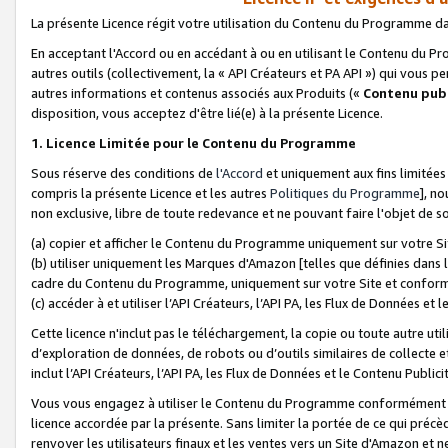
La présente Licence régit votre utilisation du Contenu du Programme d
En acceptant l'Accord ou en accédant à ou en utilisant le Contenu du P
autres outils (collectivement, la «
API Créateurs et PA API
») qui vous pe
autres informations et contenus associés aux Produits («
Contenu publ
disposition, vous acceptez d'être lié(e) à la présente Licence.
1. Licence Limitée pour le Contenu du Programme
Sous réserve des conditions de
l'Accord
et uniquement aux fins limitées
compris la présente Licence et les autres
Politiques du Programme
], n
non exclusive, libre de toute redevance et ne pouvant faire l'objet de so
(a) copier et afficher le Contenu du Programme uniquement sur votre Si
(b) utiliser uniquement les Marques d'Amazon [telles que définies dans 
cadre du Contenu du Programme, uniquement sur votre Site et confo
(c) accéder à et utiliser l’API Créateurs, l’API PA, les Flux de Données e
Cette licence n'inclut pas le téléchargement, la copie ou toute autre util
d’exploration de données, de robots ou d’outils similaires de collecte
inclut l’API Créateurs, l’API PA, les Flux de Données et le Contenu Publici
Vous vous engagez à utiliser le Contenu du Programme conformément a
licence accordée par la présente. Sans limiter la portée de ce qui pré
renvoyer les utilisateurs finaux et les ventes vers un Site d'Amazon et