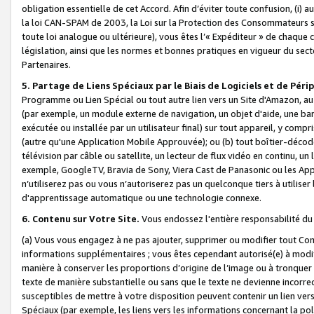
obligation essentielle de cet Accord. Afin d’éviter toute confusion, (i) a
la loi CAN-SPAM de 2003, la Loi sur la Protection des Consommateurs s
toute loi analogue ou ultérieure), vous êtes l’« Expéditeur » de chaque 
législation, ainsi que les normes et bonnes pratiques en vigueur du s
Partenaires.
5. Partage de Liens Spéciaux par le Biais de Logiciels et de Pér
Programme ou Lien Spécial ou tout autre lien vers un Site d'Amazon, au su
(par exemple, un module externe de navigation, un objet d'aide, une ba
exécutée ou installée par un utilisateur final) sur tout appareil, y comp
(autre qu'une Application Mobile Approuvée); ou (b) tout boîtier-décod
télévision par câble ou satellite, un lecteur de flux vidéo en continu, un
exemple, GoogleTV, Bravia de Sony, Viera Cast de Panasonic ou les Appli
n’utiliserez pas ou vous n’autoriserez pas un quelconque tiers à utili
d'apprentissage automatique ou une technologie connexe.
6. Contenu sur Votre Site.
Vous endossez l'entière responsabilité du
(a) Vous vous engagez à ne pas ajouter, supprimer ou modifier tout Co
informations supplémentaires ; vous êtes cependant autorisé(e) à modi
manière à conserver les proportions d’origine de l’image ou à tronquer
texte de manière substantielle ou sans que le texte ne devienne incorr
susceptibles de mettre à votre disposition peuvent contenir un lien ver
Spéciaux (par exemple, les liens vers les informations concernant la poli