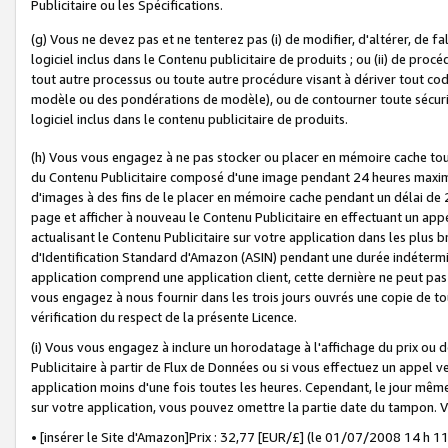
Publicitaire ou les Spécifications.
(g) Vous ne devez pas et ne tenterez pas (i) de modifier, d'altérer, de f
logiciel inclus dans le Contenu publicitaire de produits ; ou (ii) de proc
tout autre processus ou toute autre procédure visant à dériver tout c
modèle ou des pondérations de modèle), ou de contourner toute sécurité a
logiciel inclus dans le contenu publicitaire de produits.
(h) Vous vous engagez à ne pas stocker ou placer en mémoire cache tou
du Contenu Publicitaire composé d'une image pendant 24 heures maxim
d'images à des fins de le placer en mémoire cache pendant un délai de
page et afficher à nouveau le Contenu Publicitaire en effectuant un app
actualisant le Contenu Publicitaire sur votre application dans les plus 
d'Identification Standard d'Amazon (ASIN) pendant une durée indéterminé
application comprend une application client, cette dernière ne peut pa
vous engagez à nous fournir dans les trois jours ouvrés une copie de tou
vérification du respect de la présente Licence.
(i) Vous vous engagez à inclure un horodatage à l'affichage du prix ou 
Publicitaire à partir de Flux de Données ou si vous effectuez un appel ve
application moins d'une fois toutes les heures. Cependant, le jour même
sur votre application, vous pouvez omettre la partie date du tampon.
• [insérer le Site d'Amazon]Prix : 32,77 [EUR/£] (le 01/07/2008 14 h 11 