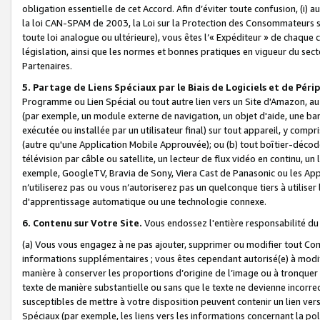
obligation essentielle de cet Accord. Afin d’éviter toute confusion, (i) a
la loi CAN-SPAM de 2003, la Loi sur la Protection des Consommateurs s
toute loi analogue ou ultérieure), vous êtes l’« Expéditeur » de chaque 
législation, ainsi que les normes et bonnes pratiques en vigueur du s
Partenaires.
5. Partage de Liens Spéciaux par le Biais de Logiciels et de Pér
Programme ou Lien Spécial ou tout autre lien vers un Site d'Amazon, au su
(par exemple, un module externe de navigation, un objet d'aide, une ba
exécutée ou installée par un utilisateur final) sur tout appareil, y comp
(autre qu'une Application Mobile Approuvée); ou (b) tout boîtier-décod
télévision par câble ou satellite, un lecteur de flux vidéo en continu, un
exemple, GoogleTV, Bravia de Sony, Viera Cast de Panasonic ou les Appli
n’utiliserez pas ou vous n’autoriserez pas un quelconque tiers à utili
d'apprentissage automatique ou une technologie connexe.
6. Contenu sur Votre Site.
Vous endossez l'entière responsabilité du
(a) Vous vous engagez à ne pas ajouter, supprimer ou modifier tout Co
informations supplémentaires ; vous êtes cependant autorisé(e) à modi
manière à conserver les proportions d’origine de l’image ou à tronquer
texte de manière substantielle ou sans que le texte ne devienne incorr
susceptibles de mettre à votre disposition peuvent contenir un lien ver
Spéciaux (par exemple, les liens vers les informations concernant la poli