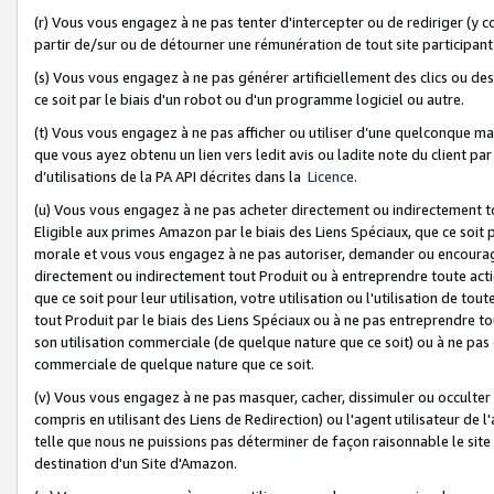
(r) Vous vous engagez à ne pas tenter d'intercepter ou de rediriger (y comp
partir de/sur ou de détourner une rémunération de tout site participa
(s) Vous vous engagez à ne pas générer artificiellement des clics ou de
ce soit par le biais d'un robot ou d'un programme logiciel ou autre.
(t) Vous vous engagez à ne pas afficher ou utiliser d’une quelconque man
que vous ayez obtenu un lien vers ledit avis ou ladite note du client par
d’utilisations de la PA API décrites dans la
Licence
.
(u) Vous vous engagez à ne pas acheter directement ou indirectement t
Eligible aux primes Amazon par le biais des Liens Spéciaux, que ce soit 
morale et vous vous engagez à ne pas autoriser, demander ou encourager
directement ou indirectement tout Produit ou à entreprendre toute acti
que ce soit pour leur utilisation, votre utilisation ou l'utilisation de
tout Produit par le biais des Liens Spéciaux ou à ne pas entreprendre t
son utilisation commerciale (de quelque nature que ce soit) ou à ne pas o
commerciale de quelque nature que ce soit.
(v) Vous vous engagez à ne pas masquer, cacher, dissimuler ou occulter 
compris en utilisant des Liens de Redirection) ou l'agent utilisateur de 
telle que nous ne puissions pas déterminer de façon raisonnable le site ou
destination d'un Site d'Amazon.