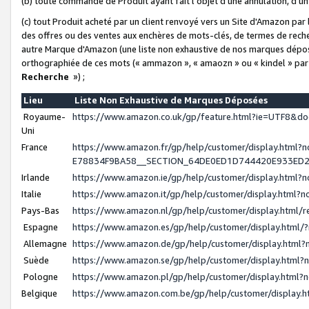
(b) toute commande de Produit ayant fait l'objet d'une annulation, d'u
(c) tout Produit acheté par un client renvoyé vers un Site d'Amazon par
des offres ou des ventes aux enchères de mots-clés, de termes de reche
autre Marque d'Amazon (une liste non exhaustive de nos marques déposée
orthographiée de ces mots (« ammazon », « amaozn » ou « kindel » par
Recherche
») ;
Lieu
Liste Non Exhaustive de Marques Déposées
Royaume-
https://www.amazon.co.uk/gp/feature.html?ie=UTF8&
Uni
France
https://www.amazon.fr/gp/help/customer/display.ht
E78834F9BA58__SECTION_64DE0ED1D744420E933ED
Irlande
https://www.amazon.ie/gp/help/customer/display.htm
Italie
https://www.amazon.it/gp/help/customer/display.html
Pays-Bas
https://www.amazon.nl/gp/help/customer/display.html
Espagne
https://www.amazon.es/gp/help/customer/display.html
Allemagne
https://www.amazon.de/gp/help/customer/display.htm
Suède
https://www.amazon.se/gp/help/customer/display.htm
Pologne
https://www.amazon.pl/gp/help/customer/display.html
Belgique
https://www.amazon.com.be/gp/help/customer/displa