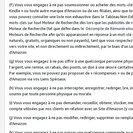
(f) Vous vous engagez à ne pas soumissionner ou acheter des mots-clés,
Kindle » ou toute autre marque d'Amazon ou de ses filiales, ainsi que t
vous pouvez consulter une liste non exhaustive dans le Tableau Non Ex
mots-clés sur tout Moteur de Recherche dès lors que les publicités de 
Moteur de Recherche (tel que défini dans le
Décompte de Rémunératio
Moteurs de Recherche afin qu'ils apparaissent en réponse à un mot-clé o
naturels, gratuits, organiques ou non payants), tant que vous respectez 
vers votre site, et non directement ou indirectement, par le biais d'un Li
d'Amazon.
(g) Vous vous engagez à ne pas offrir à une quelconque personne physi
l'argent, une remise, un rabais, des points, un don à une œuvre caritativ
Par exemple, vous ne pouvez pas proposer de « récompenses » ou de p
d'Amazon via vos Liens Spéciaux.
(h) Vous vous engagez à ne pas intercepter, enregistrer, rediriger, lire
soumis par toute personne physique ou morale.
(i) Vous vous engagez à ne pas demander, recueillir, obtenir, stocker, 
compte utilisées par nos clients en relation avec un Site d'Amazon (y c
(j) Vous vous engagez à ne pas modifier, rediriger, supprimer ou rempla
d'Amazon.
(k) Vous vous engagez à ne pas passer une quelconque commande ou init