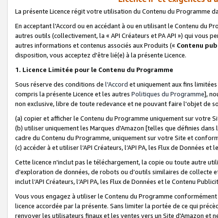
La présente Licence régit votre utilisation du Contenu du Programme d
En acceptant l'Accord ou en accédant à ou en utilisant le Contenu du P
autres outils (collectivement, la «
API Créateurs et PA API
») qui vous pe
autres informations et contenus associés aux Produits («
Contenu publ
disposition, vous acceptez d'être lié(e) à la présente Licence.
1. Licence Limitée pour le Contenu du Programme
Sous réserve des conditions de
l'Accord
et uniquement aux fins limitées
compris la présente Licence et les autres
Politiques du Programme
], n
non exclusive, libre de toute redevance et ne pouvant faire l'objet de so
(a) copier et afficher le Contenu du Programme uniquement sur votre Si
(b) utiliser uniquement les Marques d'Amazon [telles que définies dans 
cadre du Contenu du Programme, uniquement sur votre Site et confo
(c) accéder à et utiliser l’API Créateurs, l’API PA, les Flux de Données e
Cette licence n'inclut pas le téléchargement, la copie ou toute autre util
d’exploration de données, de robots ou d’outils similaires de collecte
inclut l’API Créateurs, l’API PA, les Flux de Données et le Contenu Publici
Vous vous engagez à utiliser le Contenu du Programme conformément a
licence accordée par la présente. Sans limiter la portée de ce qui pré
renvoyer les utilisateurs finaux et les ventes vers un Site d'Amazon et