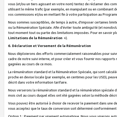
vous (et/ou un tiers agissant en votre nom) tentez de réclamer des c
utilisant le même trafic (par exemple, en manipulant ou en combinant 
vos commissions et/ou en mettant fin à votre participation au Progra
Nous sommes susceptibles, de temps à autre, d'imposer certaines limit
ou la Rémunération Spéciale. Afin d'éviter toute ambiguïté (et nonobst
tout moment tout ou partie des limitations imposées. Pour en savoir plus
Limitations de la Rémunération
»).
6. Déclaration et Versement de la Rémunération
Nous déploierons des efforts commercialement raisonnables pour suivr
cadre de notre suivi interne, et pour créer et vous fournir nos rapport
gagnées au cours de ce mois.
La rémunération standard et la Rémunération Spéciale, qui sont calcul
proche en devise locale (par exemple, en centimes pour les USD), peuve
décrit dans votre information tarifaire.
Nous verserons la rémunération standard et la rémunération spéciale da
mois civil au cours duquel elles ont été gagnées selon la méthode décr
Vous pouvez être autorisé à choisir de recevoir le paiement dans une dev
vous acceptez que le taux de conversion soit déterminé conformément
Option 1 : Paiement par virement automatique.
Nous vous virerons aut