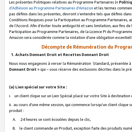
Les présentes Politiques relatives au Programme Partenaires («
Politi
d’Adhésion au Programme Partenaires d'Amazon
et les termes commenç
pas définis dans les présentes, devront s'entendre tels que définis dans 
Conditions Requises pour la Participation au Programme Partenaires, ai
de l'Accord. Afin d’éviter toute ambiguïté et sans limitation, aux fins de
Participation au Programme Partenaires, de la Licence PI du Programme 
Amazon sera considérée comme la violation d’une obligation essentielle
Décompte de Rémunération du Program
1. Achats Donnant Droit et Recettes Donnant Droit
Nous nous engageons à verser la Rémunération Standard, présentée à l
Donnant Droit
» qui – sous réserve des exclusions décrites dans le p
(a) Lien spécial sur votre Site :
i. un client clique sur un Lien Spécial placé sur votre Site à destination
ii. au cours d'une même session, qui commence lorsqu'un client clique s
produit :
A. 24 heures se sont écoulées depuis le clic,
B. le client commande un Produit, exception faite des produits numéri