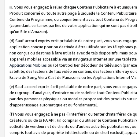
iii. Vous vous engagez à relier chaque Contenu Publicitaire à et uniqu
Produit concerné ou toute autre page à laquelle le Contenu Publicitaire
Contenu du Programme, ou conjointement avec tout Contenu du Programm
(cependant, certaines parties de votre application qui ne sont pas étroi
qu'un Site d'Amazon).
(d) Sauf accord exprès écrit préalable de notre part, vous vous engagez à
application conçue pour ou destinée à être utilisée sur les téléphones p
non conçus ou destinés à être utilisés avec de tels dispositifs, mais pouv
appareils mobiles accessible via un navigateur Internet sur une tablett
Applications Mobiles
ou (3) tout boîtier décodeur de télévision (par ex
satellite, des lecteurs de flux vidéo en continu, des lecteurs Blu-ray o
Bravia de Sony, Viera Cast de Panasonic ou les Applications Internet Viz
(e) Sauf accord exprès écrit préalable de notre part, vous vous engagez 
de regroup, d'analyser, d'extraire ou de redéfinir tout Contenu Publicitai
par des personnes physiques ou morales proposant des produits sur un
d’apprentissage automatique et ou fondamental.
(f) Vous vous engagez à ne pas (i)interférer ou tenter d'interférer de 
Créateurs ou de la PA API ; (ii) compiler ou utiliser le Contenu Publicita
sollicité de vendeurs et de clients ou d'autres activités publicitaires ; ou (
compris tout avis de propriété intellectuelle ou de droit exclusif, appar