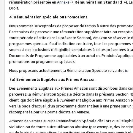
rémunération présentée en
Annexe
(«
Rémunération Standard
»). L
Droit.
4. Rémunération spéciale ou Promotions
Nous sommes susceptibles de proposer de temps à autre des promotion
Partenaires de percevoir une rémunération supplémentaire ou exceptio
toute période décrite dans la présente Section), Amazon se réserve le
programmes spéciaux. Sauf indication contraire, tous les programmes s
soumis à des exclusions d'éligibilité semblables à celles présentées à 
Documents de Programme applicables à un achat de Produit s'appliquera
promotions ou programmes spéciaux.
Nous proposons actuellement la Rémunération Spéciale suivante :
ici
(a) Evénements Eligibles aux Primes Amazon
Des Evénements Eligibles aux Primes Amazon sont disponibles dans cer
percevrez la Rémunération Spéciale décrite dans la présente Section 4(
client, qui doit être éligible à l'Evénement Eligible aux Primes Amazon te
vers la page d'accueil d'un programme donnant lieu à une prime sur un Si
récompensée par une prime décrite en Annexe.
Amazon ne versera aucune Rémunération Spéciale dès lors que l'éligibi
violation ou de toute autre utilisation abusive (par exemple, des inscrip
ou de logiciels automatisés, la participation d'une même personne à p