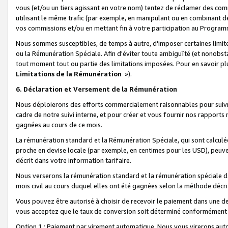
vous (et/ou un tiers agissant en votre nom) tentez de réclamer des c
utilisant le même trafic (par exemple, en manipulant ou en combinant 
vos commissions et/ou en mettant fin à votre participation au Progra
Nous sommes susceptibles, de temps à autre, d'imposer certaines limit
ou la Rémunération Spéciale. Afin d'éviter toute ambiguïté (et nonobst
tout moment tout ou partie des limitations imposées. Pour en savoir plus
Limitations de la Rémunération
»).
6. Déclaration et Versement de la Rémunération
Nous déploierons des efforts commercialement raisonnables pour suivr
cadre de notre suivi interne, et pour créer et vous fournir nos rapport
gagnées au cours de ce mois.
La rémunération standard et la Rémunération Spéciale, qui sont calcul
proche en devise locale (par exemple, en centimes pour les USD), peuve
décrit dans votre information tarifaire.
Nous verserons la rémunération standard et la rémunération spéciale da
mois civil au cours duquel elles ont été gagnées selon la méthode décr
Vous pouvez être autorisé à choisir de recevoir le paiement dans une dev
vous acceptez que le taux de conversion soit déterminé conformément
Option 1 : Paiement par virement automatique.
Nous vous virerons aut