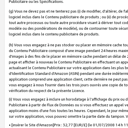
Publicitaire ou les Spécifications.
(g) Vous ne devez pas et ne tenterez pas (i) de modifier, d'altérer, de f
logiciel inclus dans le Contenu publicitaire de produits ; ou (ii) de proc
tout autre processus ou toute autre procédure visant à dériver tout c
modèle ou des pondérations de modèle), ou de contourner toute sécurité a
logiciel inclus dans le contenu publicitaire de produits.
(h) Vous vous engagez à ne pas stocker ou placer en mémoire cache tou
du Contenu Publicitaire composé d'une image pendant 24 heures maxim
d'images à des fins de le placer en mémoire cache pendant un délai de
page et afficher à nouveau le Contenu Publicitaire en effectuant un app
actualisant le Contenu Publicitaire sur votre application dans les plus 
d'Identification Standard d'Amazon (ASIN) pendant une durée indéterminé
application comprend une application client, cette dernière ne peut pa
vous engagez à nous fournir dans les trois jours ouvrés une copie de tou
vérification du respect de la présente Licence.
(i) Vous vous engagez à inclure un horodatage à l'affichage du prix ou 
Publicitaire à partir de Flux de Données ou si vous effectuez un appel ve
application moins d'une fois toutes les heures. Cependant, le jour même
sur votre application, vous pouvez omettre la partie date du tampon.
• [insérer le Site d'Amazon]Prix : 32,77 [EUR/£] (le 01/07/2008 14 h 11 