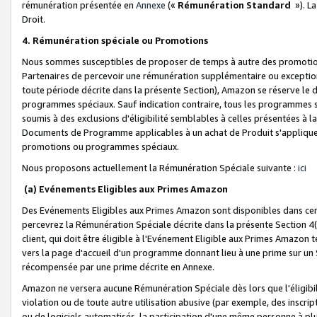
rémunération présentée en
Annexe
(«
Rémunération Standard
»). L
Droit.
4. Rémunération spéciale ou Promotions
Nous sommes susceptibles de proposer de temps à autre des promotion
Partenaires de percevoir une rémunération supplémentaire ou exceptio
toute période décrite dans la présente Section), Amazon se réserve le
programmes spéciaux. Sauf indication contraire, tous les programmes s
soumis à des exclusions d'éligibilité semblables à celles présentées à 
Documents de Programme applicables à un achat de Produit s'appliquera
promotions ou programmes spéciaux.
Nous proposons actuellement la Rémunération Spéciale suivante :
ici
(a) Evénements Eligibles aux Primes Amazon
Des Evénements Eligibles aux Primes Amazon sont disponibles dans cer
percevrez la Rémunération Spéciale décrite dans la présente Section 4(
client, qui doit être éligible à l'Evénement Eligible aux Primes Amazon te
vers la page d'accueil d'un programme donnant lieu à une prime sur un Si
récompensée par une prime décrite en Annexe.
Amazon ne versera aucune Rémunération Spéciale dès lors que l'éligibi
violation ou de toute autre utilisation abusive (par exemple, des inscrip
ou de logiciels automatisés, la participation d'une même personne à p