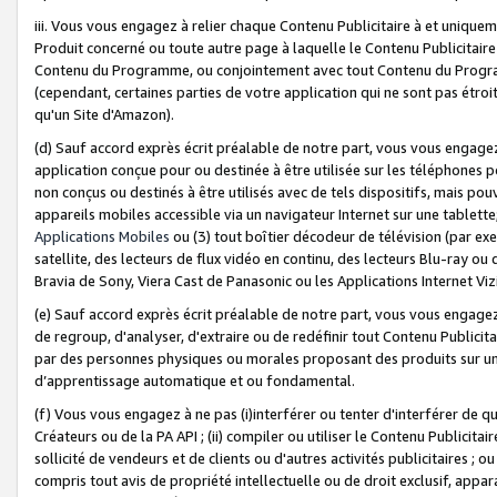
iii. Vous vous engagez à relier chaque Contenu Publicitaire à et uniqu
Produit concerné ou toute autre page à laquelle le Contenu Publicitaire
Contenu du Programme, ou conjointement avec tout Contenu du Programm
(cependant, certaines parties de votre application qui ne sont pas étroi
qu'un Site d'Amazon).
(d) Sauf accord exprès écrit préalable de notre part, vous vous engagez à
application conçue pour ou destinée à être utilisée sur les téléphones p
non conçus ou destinés à être utilisés avec de tels dispositifs, mais pouv
appareils mobiles accessible via un navigateur Internet sur une tablett
Applications Mobiles
ou (3) tout boîtier décodeur de télévision (par ex
satellite, des lecteurs de flux vidéo en continu, des lecteurs Blu-ray o
Bravia de Sony, Viera Cast de Panasonic ou les Applications Internet Viz
(e) Sauf accord exprès écrit préalable de notre part, vous vous engagez 
de regroup, d'analyser, d'extraire ou de redéfinir tout Contenu Publicitai
par des personnes physiques ou morales proposant des produits sur un
d’apprentissage automatique et ou fondamental.
(f) Vous vous engagez à ne pas (i)interférer ou tenter d'interférer de 
Créateurs ou de la PA API ; (ii) compiler ou utiliser le Contenu Publicita
sollicité de vendeurs et de clients ou d'autres activités publicitaires ; ou (
compris tout avis de propriété intellectuelle ou de droit exclusif, appar