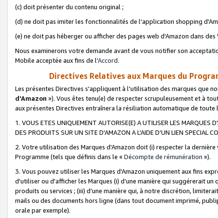
(c) doit présenter du contenu original ;
(d) ne doit pas imiter les fonctionnalités de l'application shopping d'Am
(e) ne doit pas héberger ou afficher des pages web d'Amazon dans de
Nous examinerons votre demande avant de vous notifier son acceptatio
Mobile acceptée aux fins de l'
Accord
.
Directives Relatives aux Marques du Progra
Les présentes Directives s'appliquent à l'utilisation des marques que
d'Amazon
»). Vous êtes tenu(e) de respecter scrupuleusement et à tou
aux présentes Directives entraînera la résiliation automatique de toute
1. VOUS ETES UNIQUEMENT AUTORISE(E) A UTILISER LES MARQUES D'
DES PRODUITS SUR UN SITE D'AMAZON A L'AIDE D'UN LIEN SPECIAL 
2. Votre utilisation des Marques d'Amazon doit (i) respecter la dernière
Programme (tels que définis dans le «
Décompte de rémunération
»).
3. Vous pouvez utiliser les Marques d'Amazon uniquement aux fins expr
d'utiliser ou d'afficher les Marques (i) d’une manière qui suggérerait un
produits ou services ; (iii) d’une manière qui, à notre discrétion, limit
mails ou des documents hors ligne (dans tout document imprimé, publip
orale par exemple).