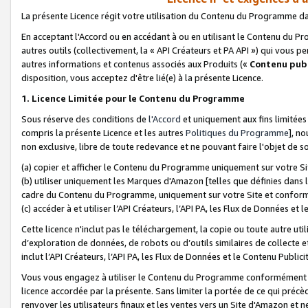
La présente Licence régit votre utilisation du Contenu du Programme d
En acceptant l'Accord ou en accédant à ou en utilisant le Contenu du P
autres outils (collectivement, la «
API Créateurs et PA API
») qui vous pe
autres informations et contenus associés aux Produits («
Contenu publ
disposition, vous acceptez d'être lié(e) à la présente Licence.
1. Licence Limitée pour le Contenu du Programme
Sous réserve des conditions de
l'Accord
et uniquement aux fins limitées
compris la présente Licence et les autres
Politiques du Programme
], n
non exclusive, libre de toute redevance et ne pouvant faire l'objet de so
(a) copier et afficher le Contenu du Programme uniquement sur votre Si
(b) utiliser uniquement les Marques d'Amazon [telles que définies dans 
cadre du Contenu du Programme, uniquement sur votre Site et confo
(c) accéder à et utiliser l’API Créateurs, l’API PA, les Flux de Données e
Cette licence n'inclut pas le téléchargement, la copie ou toute autre util
d’exploration de données, de robots ou d’outils similaires de collecte
inclut l’API Créateurs, l’API PA, les Flux de Données et le Contenu Publici
Vous vous engagez à utiliser le Contenu du Programme conformément a
licence accordée par la présente. Sans limiter la portée de ce qui pré
renvoyer les utilisateurs finaux et les ventes vers un Site d'Amazon et