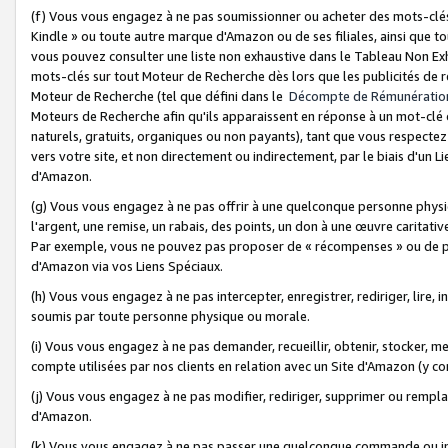
(f) Vous vous engagez à ne pas soumissionner ou acheter des mots-clés,
Kindle » ou toute autre marque d'Amazon ou de ses filiales, ainsi que t
vous pouvez consulter une liste non exhaustive dans le Tableau Non Ex
mots-clés sur tout Moteur de Recherche dès lors que les publicités de 
Moteur de Recherche (tel que défini dans le
Décompte de Rémunératio
Moteurs de Recherche afin qu'ils apparaissent en réponse à un mot-clé o
naturels, gratuits, organiques ou non payants), tant que vous respectez 
vers votre site, et non directement ou indirectement, par le biais d'un Li
d'Amazon.
(g) Vous vous engagez à ne pas offrir à une quelconque personne physi
l'argent, une remise, un rabais, des points, un don à une œuvre caritativ
Par exemple, vous ne pouvez pas proposer de « récompenses » ou de p
d'Amazon via vos Liens Spéciaux.
(h) Vous vous engagez à ne pas intercepter, enregistrer, rediriger, lire
soumis par toute personne physique ou morale.
(i) Vous vous engagez à ne pas demander, recueillir, obtenir, stocker, 
compte utilisées par nos clients en relation avec un Site d'Amazon (y c
(j) Vous vous engagez à ne pas modifier, rediriger, supprimer ou rempla
d'Amazon.
(k) Vous vous engagez à ne pas passer une quelconque commande ou init