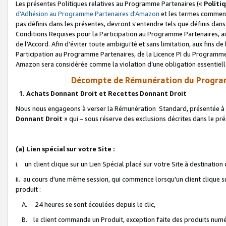
Les présentes Politiques relatives au Programme Partenaires («
Politi
d’Adhésion au Programme Partenaires d'Amazon
et les termes commenç
pas définis dans les présentes, devront s'entendre tels que définis dans 
Conditions Requises pour la Participation au Programme Partenaires, ai
de l'Accord. Afin d’éviter toute ambiguïté et sans limitation, aux fins de
Participation au Programme Partenaires, de la Licence PI du Programme 
Amazon sera considérée comme la violation d’une obligation essentielle
Décompte de Rémunération du Program
1. Achats Donnant Droit et Recettes Donnant Droit
Nous nous engageons à verser la Rémunération Standard, présentée à l
Donnant Droit
» qui – sous réserve des exclusions décrites dans le p
(a) Lien spécial sur votre Site :
i. un client clique sur un Lien Spécial placé sur votre Site à destination
ii. au cours d'une même session, qui commence lorsqu'un client clique s
produit :
A. 24 heures se sont écoulées depuis le clic,
B. le client commande un Produit, exception faite des produits numéri