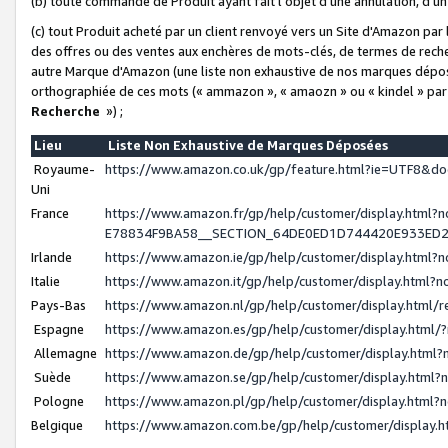
(b) toute commande de Produit ayant fait l'objet d'une annulation, d'u
(c) tout Produit acheté par un client renvoyé vers un Site d'Amazon par
des offres ou des ventes aux enchères de mots-clés, de termes de reche
autre Marque d'Amazon (une liste non exhaustive de nos marques déposée
orthographiée de ces mots (« ammazon », « amaozn » ou « kindel » par
Recherche
») ;
Lieu
Liste Non Exhaustive de Marques Déposées
Royaume-
https://www.amazon.co.uk/gp/feature.html?ie=UTF8&
Uni
France
https://www.amazon.fr/gp/help/customer/display.ht
E78834F9BA58__SECTION_64DE0ED1D744420E933ED
Irlande
https://www.amazon.ie/gp/help/customer/display.htm
Italie
https://www.amazon.it/gp/help/customer/display.html
Pays-Bas
https://www.amazon.nl/gp/help/customer/display.html
Espagne
https://www.amazon.es/gp/help/customer/display.html
Allemagne
https://www.amazon.de/gp/help/customer/display.htm
Suède
https://www.amazon.se/gp/help/customer/display.htm
Pologne
https://www.amazon.pl/gp/help/customer/display.html
Belgique
https://www.amazon.com.be/gp/help/customer/displa