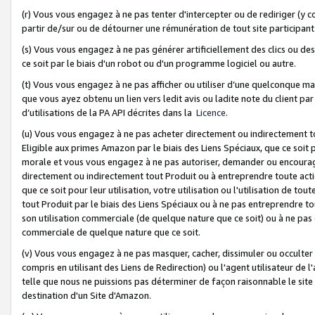
(r) Vous vous engagez à ne pas tenter d'intercepter ou de rediriger (y comp
partir de/sur ou de détourner une rémunération de tout site participa
(s) Vous vous engagez à ne pas générer artificiellement des clics ou de
ce soit par le biais d'un robot ou d'un programme logiciel ou autre.
(t) Vous vous engagez à ne pas afficher ou utiliser d’une quelconque man
que vous ayez obtenu un lien vers ledit avis ou ladite note du client par
d’utilisations de la PA API décrites dans la
Licence
.
(u) Vous vous engagez à ne pas acheter directement ou indirectement t
Eligible aux primes Amazon par le biais des Liens Spéciaux, que ce soit 
morale et vous vous engagez à ne pas autoriser, demander ou encourager
directement ou indirectement tout Produit ou à entreprendre toute acti
que ce soit pour leur utilisation, votre utilisation ou l'utilisation de
tout Produit par le biais des Liens Spéciaux ou à ne pas entreprendre t
son utilisation commerciale (de quelque nature que ce soit) ou à ne pas o
commerciale de quelque nature que ce soit.
(v) Vous vous engagez à ne pas masquer, cacher, dissimuler ou occulter 
compris en utilisant des Liens de Redirection) ou l'agent utilisateur de 
telle que nous ne puissions pas déterminer de façon raisonnable le site ou
destination d'un Site d'Amazon.