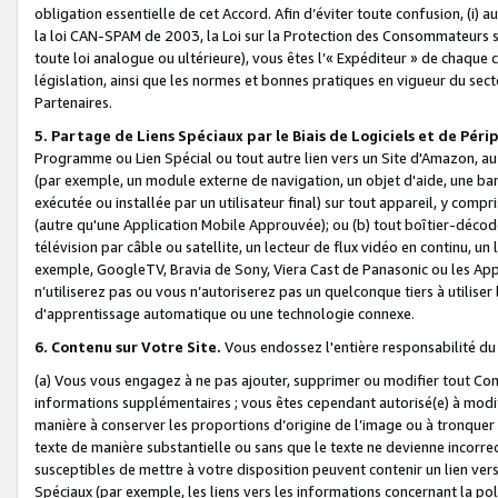
obligation essentielle de cet Accord. Afin d’éviter toute confusion, (i) a
la loi CAN-SPAM de 2003, la Loi sur la Protection des Consommateurs s
toute loi analogue ou ultérieure), vous êtes l’« Expéditeur » de chaque 
législation, ainsi que les normes et bonnes pratiques en vigueur du s
Partenaires.
5. Partage de Liens Spéciaux par le Biais de Logiciels et de Pér
Programme ou Lien Spécial ou tout autre lien vers un Site d'Amazon, au su
(par exemple, un module externe de navigation, un objet d'aide, une ba
exécutée ou installée par un utilisateur final) sur tout appareil, y comp
(autre qu'une Application Mobile Approuvée); ou (b) tout boîtier-décod
télévision par câble ou satellite, un lecteur de flux vidéo en continu, un
exemple, GoogleTV, Bravia de Sony, Viera Cast de Panasonic ou les Appli
n’utiliserez pas ou vous n’autoriserez pas un quelconque tiers à utili
d'apprentissage automatique ou une technologie connexe.
6. Contenu sur Votre Site.
Vous endossez l'entière responsabilité du
(a) Vous vous engagez à ne pas ajouter, supprimer ou modifier tout Co
informations supplémentaires ; vous êtes cependant autorisé(e) à modi
manière à conserver les proportions d’origine de l’image ou à tronquer
texte de manière substantielle ou sans que le texte ne devienne incorr
susceptibles de mettre à votre disposition peuvent contenir un lien ver
Spéciaux (par exemple, les liens vers les informations concernant la poli