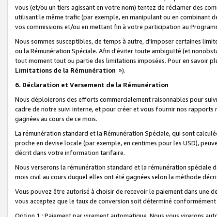
vous (et/ou un tiers agissant en votre nom) tentez de réclamer des c
utilisant le même trafic (par exemple, en manipulant ou en combinant 
vos commissions et/ou en mettant fin à votre participation au Progra
Nous sommes susceptibles, de temps à autre, d'imposer certaines limit
ou la Rémunération Spéciale. Afin d'éviter toute ambiguïté (et nonobst
tout moment tout ou partie des limitations imposées. Pour en savoir plus
Limitations de la Rémunération
»).
6. Déclaration et Versement de la Rémunération
Nous déploierons des efforts commercialement raisonnables pour suivr
cadre de notre suivi interne, et pour créer et vous fournir nos rapport
gagnées au cours de ce mois.
La rémunération standard et la Rémunération Spéciale, qui sont calcul
proche en devise locale (par exemple, en centimes pour les USD), peuve
décrit dans votre information tarifaire.
Nous verserons la rémunération standard et la rémunération spéciale da
mois civil au cours duquel elles ont été gagnées selon la méthode décr
Vous pouvez être autorisé à choisir de recevoir le paiement dans une dev
vous acceptez que le taux de conversion soit déterminé conformément
Option 1 : Paiement par virement automatique.
Nous vous virerons aut