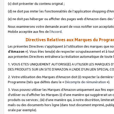
(c) doit présenter du contenu original ;
(d) ne doit pas imiter les fonctionnalités de l'application shopping d'Am
(e) ne doit pas héberger ou afficher des pages web d'Amazon dans de
Nous examinerons votre demande avant de vous notifier son acceptatio
Mobile acceptée aux fins de l'
Accord
.
Directives Relatives aux Marques du Progra
Les présentes Directives s'appliquent à l'utilisation des marques que
d'Amazon
»). Vous êtes tenu(e) de respecter scrupuleusement et à tou
aux présentes Directives entraînera la résiliation automatique de toute
1. VOUS ETES UNIQUEMENT AUTORISE(E) A UTILISER LES MARQUES D'
DES PRODUITS SUR UN SITE D'AMAZON A L'AIDE D'UN LIEN SPECIAL 
2. Votre utilisation des Marques d'Amazon doit (i) respecter la dernière
Programme (tels que définis dans le «
Décompte de rémunération
»).
3. Vous pouvez utiliser les Marques d'Amazon uniquement aux fins expr
d'utiliser ou d'afficher les Marques (i) d’une manière qui suggérerait un
produits ou services ; (iii) d’une manière qui, à notre discrétion, limit
mails ou des documents hors ligne (dans tout document imprimé, publip
orale par exemple).