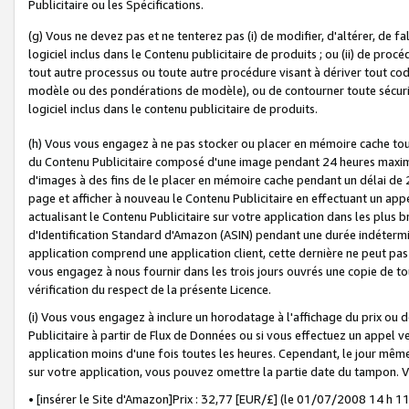
Publicitaire ou les Spécifications.
(g) Vous ne devez pas et ne tenterez pas (i) de modifier, d'altérer, de f
logiciel inclus dans le Contenu publicitaire de produits ; ou (ii) de proc
tout autre processus ou toute autre procédure visant à dériver tout c
modèle ou des pondérations de modèle), ou de contourner toute sécurité a
logiciel inclus dans le contenu publicitaire de produits.
(h) Vous vous engagez à ne pas stocker ou placer en mémoire cache tou
du Contenu Publicitaire composé d'une image pendant 24 heures maxim
d'images à des fins de le placer en mémoire cache pendant un délai de
page et afficher à nouveau le Contenu Publicitaire en effectuant un app
actualisant le Contenu Publicitaire sur votre application dans les plus 
d'Identification Standard d'Amazon (ASIN) pendant une durée indéterminé
application comprend une application client, cette dernière ne peut pa
vous engagez à nous fournir dans les trois jours ouvrés une copie de tou
vérification du respect de la présente Licence.
(i) Vous vous engagez à inclure un horodatage à l'affichage du prix ou 
Publicitaire à partir de Flux de Données ou si vous effectuez un appel ve
application moins d'une fois toutes les heures. Cependant, le jour même
sur votre application, vous pouvez omettre la partie date du tampon.
• [insérer le Site d'Amazon]Prix : 32,77 [EUR/£] (le 01/07/2008 14 h 11 