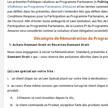
Les présentes Politiques relatives au Programme Partenaires («
Politi
d’Adhésion au Programme Partenaires d'Amazon
et les termes commenç
pas définis dans les présentes, devront s'entendre tels que définis dans 
Conditions Requises pour la Participation au Programme Partenaires, ai
de l'Accord. Afin d’éviter toute ambiguïté et sans limitation, aux fins de
Participation au Programme Partenaires, de la Licence PI du Programme 
Amazon sera considérée comme la violation d’une obligation essentielle
Décompte de Rémunération du Program
1. Achats Donnant Droit et Recettes Donnant Droit
Nous nous engageons à verser la Rémunération Standard, présentée à l
Donnant Droit
» qui – sous réserve des exclusions décrites dans le p
(a) Lien spécial sur votre Site :
i. un client clique sur un Lien Spécial placé sur votre Site à destination
ii. au cours d'une même session, qui commence lorsqu'un client clique s
produit :
A. 24 heures se sont écoulées depuis le clic,
B. le client commande un Produit, exception faite des produits numéri