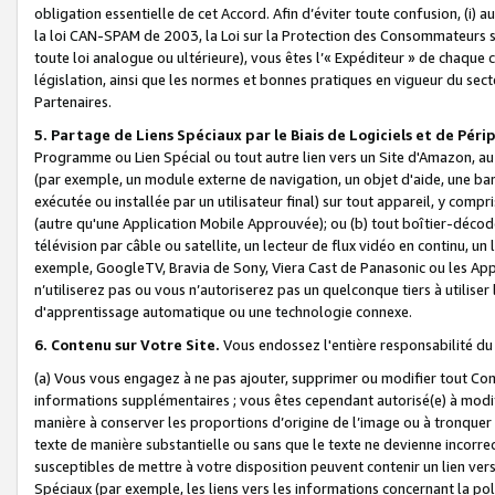
obligation essentielle de cet Accord. Afin d’éviter toute confusion, (i) a
la loi CAN-SPAM de 2003, la Loi sur la Protection des Consommateurs s
toute loi analogue ou ultérieure), vous êtes l’« Expéditeur » de chaque 
législation, ainsi que les normes et bonnes pratiques en vigueur du s
Partenaires.
5. Partage de Liens Spéciaux par le Biais de Logiciels et de Pér
Programme ou Lien Spécial ou tout autre lien vers un Site d'Amazon, au su
(par exemple, un module externe de navigation, un objet d'aide, une ba
exécutée ou installée par un utilisateur final) sur tout appareil, y comp
(autre qu'une Application Mobile Approuvée); ou (b) tout boîtier-décod
télévision par câble ou satellite, un lecteur de flux vidéo en continu, un
exemple, GoogleTV, Bravia de Sony, Viera Cast de Panasonic ou les Appli
n’utiliserez pas ou vous n’autoriserez pas un quelconque tiers à utili
d'apprentissage automatique ou une technologie connexe.
6. Contenu sur Votre Site.
Vous endossez l'entière responsabilité du
(a) Vous vous engagez à ne pas ajouter, supprimer ou modifier tout Co
informations supplémentaires ; vous êtes cependant autorisé(e) à modi
manière à conserver les proportions d’origine de l’image ou à tronquer
texte de manière substantielle ou sans que le texte ne devienne incorr
susceptibles de mettre à votre disposition peuvent contenir un lien ver
Spéciaux (par exemple, les liens vers les informations concernant la poli