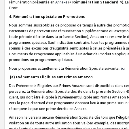
rémunération présentée en
Annexe
(«
Rémunération Standard
»). L
Droit.
4. Rémunération spéciale ou Promotions
Nous sommes susceptibles de proposer de temps à autre des promotion
Partenaires de percevoir une rémunération supplémentaire ou exceptio
toute période décrite dans la présente Section), Amazon se réserve le
programmes spéciaux. Sauf indication contraire, tous les programmes s
soumis à des exclusions d'éligibilité semblables à celles présentées à 
Documents de Programme applicables à un achat de Produit s'appliquera
promotions ou programmes spéciaux.
Nous proposons actuellement la Rémunération Spéciale suivante :
ici
(a) Evénements Eligibles aux Primes Amazon
Des Evénements Eligibles aux Primes Amazon sont disponibles dans cer
percevrez la Rémunération Spéciale décrite dans la présente Section 4(
client, qui doit être éligible à l'Evénement Eligible aux Primes Amazon te
vers la page d'accueil d'un programme donnant lieu à une prime sur un Si
récompensée par une prime décrite en Annexe.
Amazon ne versera aucune Rémunération Spéciale dès lors que l'éligibi
violation ou de toute autre utilisation abusive (par exemple, des inscrip
ou de logiciels automatisés, la participation d'une même personne à p