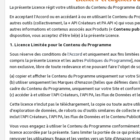
La présente Licence régit votre utilisation du Contenu du Programme d
En acceptant l'Accord ou en accédant à ou en utilisant le Contenu du P
autres outils (collectivement, la «
API Créateurs et PA API
») qui vous pe
autres informations et contenus associés aux Produits («
Contenu publ
disposition, vous acceptez d'être lié(e) à la présente Licence.
1. Licence Limitée pour le Contenu du Programme
Sous réserve des conditions de
l'Accord
et uniquement aux fins limitées
compris la présente Licence et les autres
Politiques du Programme
], n
non exclusive, libre de toute redevance et ne pouvant faire l'objet de so
(a) copier et afficher le Contenu du Programme uniquement sur votre Si
(b) utiliser uniquement les Marques d'Amazon [telles que définies dans 
cadre du Contenu du Programme, uniquement sur votre Site et confo
(c) accéder à et utiliser l’API Créateurs, l’API PA, les Flux de Données e
Cette licence n'inclut pas le téléchargement, la copie ou toute autre util
d’exploration de données, de robots ou d’outils similaires de collecte
inclut l’API Créateurs, l’API PA, les Flux de Données et le Contenu Publici
Vous vous engagez à utiliser le Contenu du Programme conformément a
licence accordée par la présente. Sans limiter la portée de ce qui pré
renvoyer les utilisateurs finaux et les ventes vers un Site d'Amazon et