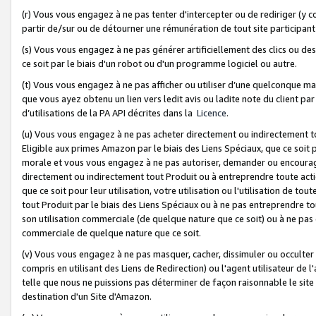
(r) Vous vous engagez à ne pas tenter d'intercepter ou de rediriger (y comp
partir de/sur ou de détourner une rémunération de tout site participa
(s) Vous vous engagez à ne pas générer artificiellement des clics ou de
ce soit par le biais d'un robot ou d'un programme logiciel ou autre.
(t) Vous vous engagez à ne pas afficher ou utiliser d’une quelconque man
que vous ayez obtenu un lien vers ledit avis ou ladite note du client par
d’utilisations de la PA API décrites dans la
Licence
.
(u) Vous vous engagez à ne pas acheter directement ou indirectement t
Eligible aux primes Amazon par le biais des Liens Spéciaux, que ce soit 
morale et vous vous engagez à ne pas autoriser, demander ou encourager
directement ou indirectement tout Produit ou à entreprendre toute acti
que ce soit pour leur utilisation, votre utilisation ou l'utilisation de
tout Produit par le biais des Liens Spéciaux ou à ne pas entreprendre t
son utilisation commerciale (de quelque nature que ce soit) ou à ne pas o
commerciale de quelque nature que ce soit.
(v) Vous vous engagez à ne pas masquer, cacher, dissimuler ou occulter 
compris en utilisant des Liens de Redirection) ou l'agent utilisateur de 
telle que nous ne puissions pas déterminer de façon raisonnable le site ou
destination d'un Site d'Amazon.