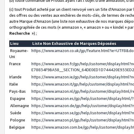
(b) toute commande de Produit ayant fait l'objet d'une annulation, d'u
(c) tout Produit acheté par un client renvoyé vers un Site d'Amazon par
des offres ou des ventes aux enchères de mots-clés, de termes de reche
autre Marque d'Amazon (une liste non exhaustive de nos marques déposée
orthographiée de ces mots (« ammazon », « amaozn » ou « kindel » par
Recherche
») ;
Lieu
Liste Non Exhaustive de Marques Déposées
Royaume-
https://www.amazon.co.uk/gp/feature.html?ie=UTF8&
Uni
France
https://www.amazon.fr/gp/help/customer/display.ht
E78834F9BA58__SECTION_64DE0ED1D744420E933ED
Irlande
https://www.amazon.ie/gp/help/customer/display.htm
Italie
https://www.amazon.it/gp/help/customer/display.html
Pays-Bas
https://www.amazon.nl/gp/help/customer/display.html
Espagne
https://www.amazon.es/gp/help/customer/display.html
Allemagne
https://www.amazon.de/gp/help/customer/display.htm
Suède
https://www.amazon.se/gp/help/customer/display.htm
Pologne
https://www.amazon.pl/gp/help/customer/display.html
Belgique
https://www.amazon.com.be/gp/help/customer/displa