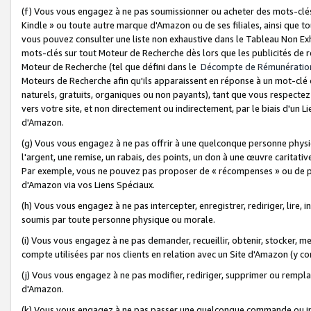
(f) Vous vous engagez à ne pas soumissionner ou acheter des mots-clés,
Kindle » ou toute autre marque d'Amazon ou de ses filiales, ainsi que t
vous pouvez consulter une liste non exhaustive dans le Tableau Non Ex
mots-clés sur tout Moteur de Recherche dès lors que les publicités de 
Moteur de Recherche (tel que défini dans le
Décompte de Rémunératio
Moteurs de Recherche afin qu'ils apparaissent en réponse à un mot-clé o
naturels, gratuits, organiques ou non payants), tant que vous respectez 
vers votre site, et non directement ou indirectement, par le biais d'un Li
d'Amazon.
(g) Vous vous engagez à ne pas offrir à une quelconque personne physi
l'argent, une remise, un rabais, des points, un don à une œuvre caritativ
Par exemple, vous ne pouvez pas proposer de « récompenses » ou de p
d'Amazon via vos Liens Spéciaux.
(h) Vous vous engagez à ne pas intercepter, enregistrer, rediriger, lire
soumis par toute personne physique ou morale.
(i) Vous vous engagez à ne pas demander, recueillir, obtenir, stocker, 
compte utilisées par nos clients en relation avec un Site d'Amazon (y c
(j) Vous vous engagez à ne pas modifier, rediriger, supprimer ou rempla
d'Amazon.
(k) Vous vous engagez à ne pas passer une quelconque commande ou init