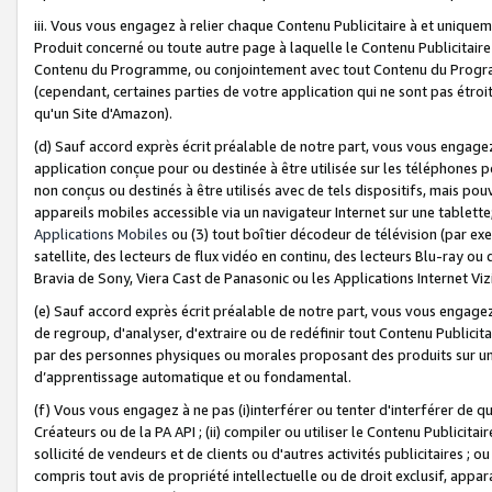
iii. Vous vous engagez à relier chaque Contenu Publicitaire à et uniqu
Produit concerné ou toute autre page à laquelle le Contenu Publicitaire
Contenu du Programme, ou conjointement avec tout Contenu du Programm
(cependant, certaines parties de votre application qui ne sont pas étroi
qu'un Site d'Amazon).
(d) Sauf accord exprès écrit préalable de notre part, vous vous engagez à
application conçue pour ou destinée à être utilisée sur les téléphones p
non conçus ou destinés à être utilisés avec de tels dispositifs, mais pouv
appareils mobiles accessible via un navigateur Internet sur une tablett
Applications Mobiles
ou (3) tout boîtier décodeur de télévision (par ex
satellite, des lecteurs de flux vidéo en continu, des lecteurs Blu-ray o
Bravia de Sony, Viera Cast de Panasonic ou les Applications Internet Viz
(e) Sauf accord exprès écrit préalable de notre part, vous vous engagez 
de regroup, d'analyser, d'extraire ou de redéfinir tout Contenu Publicitai
par des personnes physiques ou morales proposant des produits sur un
d’apprentissage automatique et ou fondamental.
(f) Vous vous engagez à ne pas (i)interférer ou tenter d'interférer de 
Créateurs ou de la PA API ; (ii) compiler ou utiliser le Contenu Publicita
sollicité de vendeurs et de clients ou d'autres activités publicitaires ; ou (
compris tout avis de propriété intellectuelle ou de droit exclusif, appar