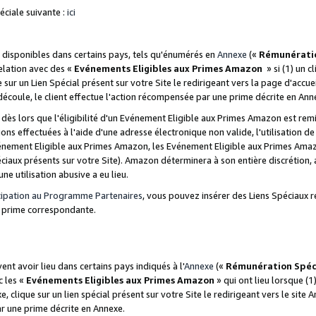
ciale suivante :
ici
disponibles dans certains pays, tels qu'énumérés en
Annexe
(«
Rémunérati
relation avec des «
Evénements Eligibles aux Primes Amazon
» si (1) un c
 sur un Lien Spécial présent sur votre Site le redirigeant vers la page d'acc
 découle, le client effectue l'action récompensée par une prime décrite en Ann
s lors que l'éligibilité d'un Evénement Eligible aux Primes Amazon est remis
ions effectuées à l'aide d'une adresse électronique non valide, l'utilisation d
nement Eligible aux Primes Amazon, les Evénement Eligible aux Primes Amazo
ciaux présents sur votre Site). Amazon déterminera à son entière discrétion, 
ne utilisation abusive a eu lieu.
cipation au Programme Partenaires
, vous pouvez insérer des Liens Spéciaux r
la prime correspondante.
t avoir lieu dans certains pays indiqués à l'
Annexe
(«
Rémunération Spéc
c les «
Evénements Eligibles aux Primes Amazon
» qui ont lieu lorsque (1)
 clique sur un lien spécial présent sur votre Site le redirigeant vers le site 
ar une prime décrite en Annexe.