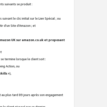
ts suivants se produit :
vant le clic initial sur le Lien Spécial ; ou
ir d'un Site d'Amazon ; et
te Amazon UK sur amazon.co.uk et proposant
et
e termine lorsque le client soit :
ping Action, ou
kills
»),
it au plus tard 89 jours après son engagement
 le client et payé par ce dernier.