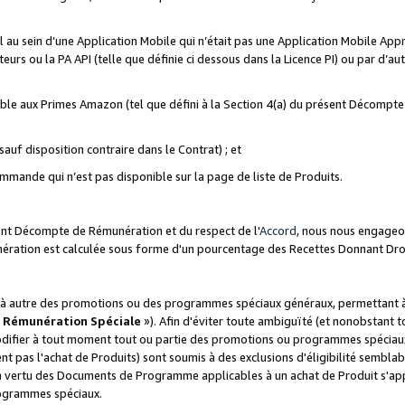
ial au sein d’une Application Mobile qui n’était pas une Application Mobile Ap
eurs ou la PA API (telle que définie ci dessous dans la Licence PI) ou par d’au
igible aux Primes Amazon (tel que défini à la Section 4(a) du présent Décomp
auf disposition contraire dans le Contrat) ; et
ommande qui n’est pas disponible sur la page de liste de Produits.
sent Décompte de Rémunération et du respect de l'
Accord
, nous nous engageo
nération est calculée sous forme d'un pourcentage des Recettes Donnant Dro
 autre des promotions ou des programmes spéciaux généraux, permettant à t
«
Rémunération Spéciale
»). Afin d'éviter toute ambiguïté (et nonobstant t
difier à tout moment tout ou partie des promotions ou programmes spéciaux.
 pas l'achat de Produits) sont soumis à des exclusions d'éligibilité semblabl
n vertu des Documents de Programme applicables à un achat de Produit s'app
rogrammes spéciaux.