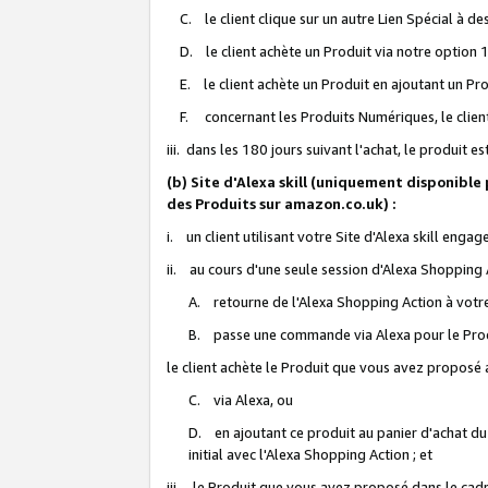
C. le client clique sur un autre Lien Spécial à de
D. le client achète un Produit via notre option 1-
E. le client achète un Produit en ajoutant un Produ
F. concernant les Produits Numériques, le client 
iii. dans les 180 jours suivant l'achat, le produit e
(b) Site d'Alexa skill (uniquement disponible
des Produits sur amazon.co.uk) :
i. un client utilisant votre Site d'Alexa skill enga
ii. au cours d'une seule session d'Alexa Shopping 
A. retourne de l'Alexa Shopping Action à votre
B. passe une commande via Alexa pour le Prod
le client achète le Produit que vous avez proposé a
C. via Alexa, ou
D. en ajoutant ce produit au panier d'achat du
initial avec l'Alexa Shopping Action ; et
iii. le Produit que vous avez proposé dans le cadre