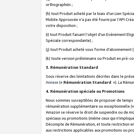
orthographiés ;
(h) tout Produit acheté par le biais d’un Lien Spéc
Mobile Approuvée n’a pas été fourni par l’API Créat
votre disposition ;
(i) tout Produit faisant l'objet d'un Evénement El
Spéciale correspondante) ;
(j) tout Produit acheté sous forme d'abonnement (s
(k) toute version préliminaire ou Produit en pré-c
3. Rémunération Standard
Sous réserve des limitations décrites dans le pré
Annexe
(«
Rémunération Standard
»). La Rému
4. Rémunération spéciale ou Promotions
Nous sommes susceptibles de proposer de temps à
rémunération supplémentaire ou exceptionnelle (
Amazon se réserve le droit de suspendre ou de mo
spéciaux ou promotions (même ceux qui n'impliquent
Décompte de Rémunération, et toute restriction e
aux restrictions applicables aux promotions ou p