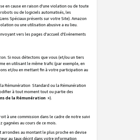
e en cause en raison d'une violation ou de toute
e robots ou de logiciels automatisés, les
Liens Spéciaux présents sur votre Site). Amazon
lation ou une utilisation abusive a eu lieu.
renvoyant vers les pages d'accueil d'Evénements
on. Si nous détectons que vous (et/ou un tiers
 en utilisant le même trafic (par exemple, en
s et/ou en mettant fin à votre participation au
ir la Rémunération Standard ou la Rémunération
odifier à tout moment tout ou partie des
ons de la Rémunération
»).
it à une commission dans le cadre de notre suivi
ez gagnées au cours de ce mois.
t arrondies au montant le plus proche en devise
ieur au taux décrit dans votre information