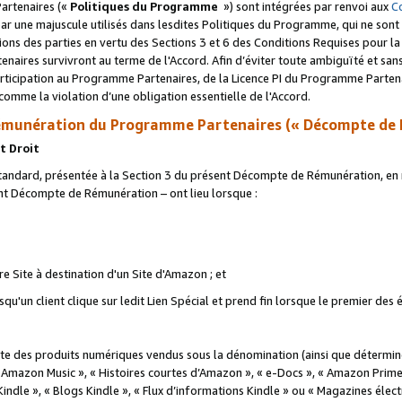
artenaires («
Politiques du Programme
») sont intégrées par renvoi aux
C
r une majuscule utilisés dans lesdites Politiques du Programme, qui ne sont 
ations des parties en vertu des Sections 3 et 6 des Conditions Requises pour l
naires survivront au terme de l'Accord. Afin d’éviter toute ambiguïté et sans l
rticipation au Programme Partenaires, de la Licence PI du Programme Partenai
mme la violation d’une obligation essentielle de l'Accord.
munération du Programme Partenaires (« Décompte de 
t Droit
ndard, présentée à la Section 3 du présent Décompte de Rémunération, en r
ent Décompte de Rémunération – ont lieu lorsque :
tre Site à destination d'un Site d'Amazon ; et
u'un client clique sur ledit Lien Spécial et prend fin lorsque le premier des
 des produits numériques vendus sous la dénomination (ainsi que déterminé 
 Amazon Music », « Histoires courtes d’Amazon », « e-Docs », « Amazon Prim
 Kindle », « Blogs Kindle », « Flux d’informations Kindle » ou « Magazines éle