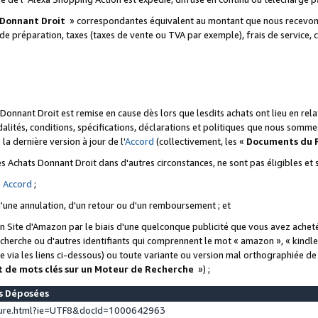
 Donnant Droit
» correspondantes équivalent au montant que nous recevons
 de préparation, taxes (taxes de vente ou TVA par exemple), frais de service, c
s Donnant Droit est remise en cause dès lors que lesdits achats ont lieu en r
lités, conditions, spécifications, déclarations et politiques que nous somme
a dernière version à jour de l'
Accord
(collectivement, les «
Documents du
 des Achats Donnant Droit dans d'autres circonstances, ne sont pas éligibles e
e
Accord
;
d'une annulation, d'un retour ou d'un remboursement ; et
 un Site d'Amazon par le biais d'une quelconque publicité que vous avez acheté
cherche ou d'autres identifiants qui comprennent le mot « amazon », « kindl
 via les liens ci-dessous) ou toute variante ou version mal orthographiée d
t de mots clés sur un Moteur de Recherche
») ;
es Déposées
ture.html?ie=UTF8&docId=1000642963