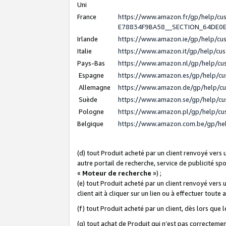
Uni
France
https://www.amazon.fr/gp/help/c
E78834F9BA58__SECTION_64DE0
Irlande
https://www.amazon.ie/gp/help/c
Italie
https://www.amazon.it/gp/help/cu
Pays-Bas
https://www.amazon.nl/gp/help/c
Espagne
https://www.amazon.es/gp/help/c
Allemagne
https://www.amazon.de/gp/help/c
Suède
https://www.amazon.se/gp/help/c
Pologne
https://www.amazon.pl/gp/help/c
Belgique
https://www.amazon.com.be/gp/h
(d) tout Produit acheté par un client renvoyé vers
autre portail de recherche, service de publicité sp
«
Moteur de recherche
») ;
(e) tout Produit acheté par un client renvoyé vers 
client ait à cliquer sur un lien ou à effectuer toute 
(f) tout Produit acheté par un client, dès lors que
(g) tout achat de Produit qui n’est pas correctemen