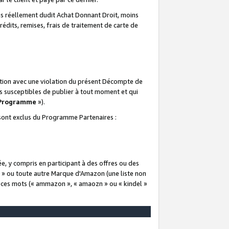
 réellement dudit Achat Donnant Droit, moins
rédits, remises, frais de traitement de carte de
elation avec une violation du présent Décompte de
s susceptibles de publier à tout moment et qui
 Programme
»).
t sont exclus du Programme Partenaires :
e, y compris en participant à des offres ou des
e » ou toute autre Marque d'Amazon (une liste non
e ces mots (« ammazon », « amaozn » ou « kindel »