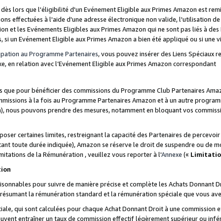
s lors que l'éligibilité d'un Evénement Eligible aux Primes Amazon est remis
ions effectuées à l'aide d'une adresse électronique non valide, l'utilisation d
on et les Evénements Eligibles aux Primes Amazon qui ne sont pas liés à des 
s, si un Evénement Eligible aux Primes Amazon a bien été appliqué ou si une vio
cipation au Programme Partenaires
, vous pouvez insérer des Liens Spéciaux 
xe, en relation avec l’Evénement Eligible aux Primes Amazon correspondant
sées que pour bénéficier des commissions du Programme Club Partenaires Amaz
mmissions à la fois au Programme Partenaires Amazon et à un autre programme
on), nous pouvons prendre des mesures, notamment en bloquant vos commission
oser certaines limites, restreignant la capacité des Partenaires de percevo
stant toute durée indiquée), Amazon se réserve le droit de suspendre ou de m
mitations de la Rémunération , veuillez vous reporter à l'
Annexe
(«
Limitati
tion
sonnables pour suivre de manière précise et complète les Achats Donnant Dro
ts résumant la rémunération standard et la rémunération spéciale que vous av
ale, qui sont calculées pour chaque Achat Donnant Droit à une commission e
uvent entraîner un taux de commission effectif légèrement supérieur ou infér