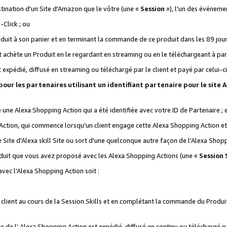
stination d'un Site d'Amazon que le vôtre (une «
Session
»), l'un des événemen
Click ; ou
it à son panier et en terminant la commande de ce produit dans les 89 jours sui
achète un Produit en le regardant en streaming ou en le téléchargeant à part
st expédié, diffusé en streaming ou téléchargé par le client et payé par celui-ci
 pour les partenaires utilisant un identifiant partenaire pour le si
ge une Alexa Shopping Action qui a été identifiée avec votre ID de Partenaire ; 
Action, qui commence lorsqu'un client engage cette Alexa Shopping Action et s
 Site d'Alexa skill Site ou sort d'une quelconque autre façon de l'Alexa Shop
uit que vous avez proposé avec les Alexa Shopping Actions (une «
Session S
vec l'Alexa Shopping Action soit :
 client au cours de la Session Skills et en complétant la commande du Produ
 de l' Alexa Shopping Action est expédié, diffusé en continu ou téléchargé par