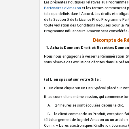
Les présentes Politiques relatives au Programme P
Partenaires d'Amazon
et les termes commençant pa
tels que définis dans l'Accord. Les droits et oblig
de la Section 3 de la Licence PI du Programme Parte
toute violation des Conditions Requises pour la Pa
Programme Influenceurs Amazon sera considérée co
Décompte de Ré
1. Achats Donnant Droit et Recettes Donnan
Nous nous engageons à verser la Rémunération Sta
sous réserve des exclusions décrites dans le prés
(a) Lien spécial sur votre Site :
i. un client clique sur un Lien Spécial placé sur vo
ii. au cours d'une même session, qui commence lorsq
A. 24 heures se sont écoulées depuis le clic,
B. le client commande un Produit, exception faite
téléchargement de logiciel Amazon ou un article «
Coin », « Livres électroniques Kindle », « Journaux