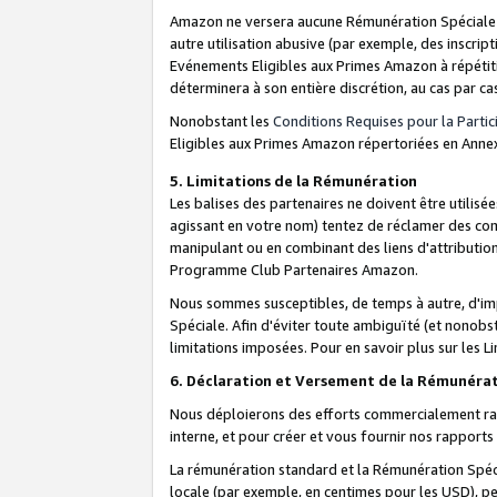
Amazon ne versera aucune Rémunération Spéciale dè
autre utilisation abusive (par exemple, des inscript
Evénements Eligibles aux Primes Amazon à répétiti
déterminera à son entière discrétion, au cas par ca
Nonobstant les
Conditions Requises pour la Parti
Eligibles aux Primes Amazon répertoriées en Anne
5. Limitations de la Rémunération
Les balises des partenaires ne doivent être utili
agissant en votre nom) tentez de réclamer des co
manipulant ou en combinant des liens d'attributi
Programme Club Partenaires Amazon.
Nous sommes susceptibles, de temps à autre, d'imp
Spéciale. Afin d'éviter toute ambiguïté (et nonob
limitations imposées. Pour en savoir plus sur les Li
6. Déclaration et Versement de la Rémunéra
Nous déploierons des efforts commercialement rai
interne, et pour créer et vous fournir nos rappor
La rémunération standard et la Rémunération Spéci
locale (par exemple, en centimes pour les USD), pe