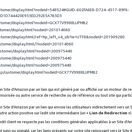
ustomer/display.html?nodeId=548524#GUID-602FA6E8-D724-4317-89F6-
ED1D744420E933ED292E5A7B3D3
ustomer/display.html?nodeId=GCX77V9988LUPMB2
stomer/display.html?nodeId=201014060
ustomer/display.html/ref=hp_left_v4_sib?ie=UTF8&nodeId=201909280
ustomer/display.html/?nodeId=201014060
ustomer/display.html?nodeId=200975440
ustomer/display.html?nodeId=200975440
ustomer/display.html?nodeId=200975440
elp/customer/display.html?nodeId=GCX77V9988LUPMB2
 un Site d'Amazon par un lien qui est généré par ou affiché sur un moteur de 
onsorisée ou autre service de recherche ou de référence ou tout site qui part
un Site d'Amazon par un lien qui envoie les utilisateurs indirectement vers un 
autre action positive sur ledit site intermédiaire (un «
Lien de Redirection
»)
 ledit client ne respecte pas les conditions générales applicables à un Site d'
t suivi ou signalé, car les liens présents sur votre site renvoyant vers le Si