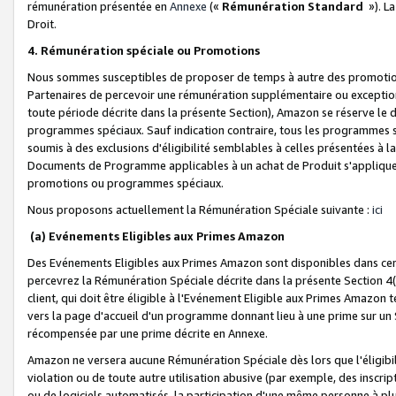
rémunération présentée en
Annexe
(«
Rémunération Standard
»). L
Droit.
4. Rémunération spéciale ou Promotions
Nous sommes susceptibles de proposer de temps à autre des promotion
Partenaires de percevoir une rémunération supplémentaire ou exceptio
toute période décrite dans la présente Section), Amazon se réserve le
programmes spéciaux. Sauf indication contraire, tous les programmes s
soumis à des exclusions d'éligibilité semblables à celles présentées à 
Documents de Programme applicables à un achat de Produit s'appliquera
promotions ou programmes spéciaux.
Nous proposons actuellement la Rémunération Spéciale suivante :
ici
(a) Evénements Eligibles aux Primes Amazon
Des Evénements Eligibles aux Primes Amazon sont disponibles dans cer
percevrez la Rémunération Spéciale décrite dans la présente Section 4(
client, qui doit être éligible à l'Evénement Eligible aux Primes Amazon te
vers la page d'accueil d'un programme donnant lieu à une prime sur un Si
récompensée par une prime décrite en Annexe.
Amazon ne versera aucune Rémunération Spéciale dès lors que l'éligibi
violation ou de toute autre utilisation abusive (par exemple, des inscrip
ou de logiciels automatisés, la participation d'une même personne à p