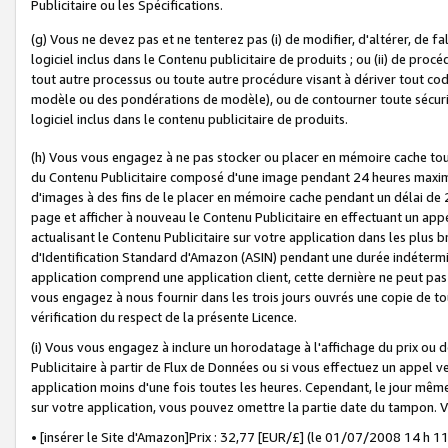
Publicitaire ou les Spécifications.
(g) Vous ne devez pas et ne tenterez pas (i) de modifier, d'altérer, de f
logiciel inclus dans le Contenu publicitaire de produits ; ou (ii) de proc
tout autre processus ou toute autre procédure visant à dériver tout c
modèle ou des pondérations de modèle), ou de contourner toute sécurité a
logiciel inclus dans le contenu publicitaire de produits.
(h) Vous vous engagez à ne pas stocker ou placer en mémoire cache tou
du Contenu Publicitaire composé d'une image pendant 24 heures maxim
d'images à des fins de le placer en mémoire cache pendant un délai de
page et afficher à nouveau le Contenu Publicitaire en effectuant un app
actualisant le Contenu Publicitaire sur votre application dans les plus 
d'Identification Standard d'Amazon (ASIN) pendant une durée indéterminé
application comprend une application client, cette dernière ne peut pa
vous engagez à nous fournir dans les trois jours ouvrés une copie de tou
vérification du respect de la présente Licence.
(i) Vous vous engagez à inclure un horodatage à l'affichage du prix ou 
Publicitaire à partir de Flux de Données ou si vous effectuez un appel ve
application moins d'une fois toutes les heures. Cependant, le jour même
sur votre application, vous pouvez omettre la partie date du tampon.
• [insérer le Site d'Amazon]Prix : 32,77 [EUR/£] (le 01/07/2008 14 h 11 