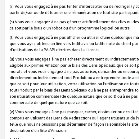
(r) Vous vous engagez à ne pas tenter d'intercepter ou de rediriger (y comp
partir de/sur ou de détourner une rémunération de tout site participa
(s) Vous vous engagez à ne pas générer artificiellement des clics ou de
ce soit par le biais d'un robot ou d'un programme logiciel ou autre.
(t) Vous vous engagez à ne pas afficher ou utiliser d’une quelconque man
que vous ayez obtenu un lien vers ledit avis ou ladite note du client par
d’utilisations de la PA API décrites dans la
Licence
.
(u) Vous vous engagez à ne pas acheter directement ou indirectement t
Eligible aux primes Amazon par le biais des Liens Spéciaux, que ce soit 
morale et vous vous engagez à ne pas autoriser, demander ou encourager
directement ou indirectement tout Produit ou à entreprendre toute acti
que ce soit pour leur utilisation, votre utilisation ou l'utilisation de
tout Produit par le biais des Liens Spéciaux ou à ne pas entreprendre t
son utilisation commerciale (de quelque nature que ce soit) ou à ne pas o
commerciale de quelque nature que ce soit.
(v) Vous vous engagez à ne pas masquer, cacher, dissimuler ou occulter 
compris en utilisant des Liens de Redirection) ou l'agent utilisateur de 
telle que nous ne puissions pas déterminer de façon raisonnable le site ou
destination d'un Site d'Amazon.