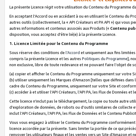
La présente Licence régit votre utilisation du Contenu du Programme d
En acceptant l'Accord ou en accédant à ou en utilisant le Contenu du P
autres outils (collectivement, la «
API Créateurs et PA API
») qui vous pe
autres informations et contenus associés aux Produits («
Contenu publ
disposition, vous acceptez d'être lié(e) à la présente Licence.
1. Licence Limitée pour le Contenu du Programme
Sous réserve des conditions de
l'Accord
et uniquement aux fins limitées
compris la présente Licence et les autres
Politiques du Programme
], n
non exclusive, libre de toute redevance et ne pouvant faire l'objet de so
(a) copier et afficher le Contenu du Programme uniquement sur votre Si
(b) utiliser uniquement les Marques d'Amazon [telles que définies dans 
cadre du Contenu du Programme, uniquement sur votre Site et confo
(c) accéder à et utiliser l’API Créateurs, l’API PA, les Flux de Données e
Cette licence n'inclut pas le téléchargement, la copie ou toute autre util
d’exploration de données, de robots ou d’outils similaires de collecte
inclut l’API Créateurs, l’API PA, les Flux de Données et le Contenu Publici
Vous vous engagez à utiliser le Contenu du Programme conformément a
licence accordée par la présente. Sans limiter la portée de ce qui pré
renvoyer les utilisateurs finaux et les ventes vers un Site d'Amazon et