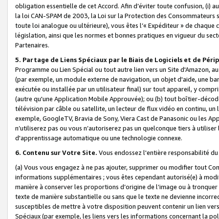
obligation essentielle de cet Accord. Afin d’éviter toute confusion, (i) a
la loi CAN-SPAM de 2003, la Loi sur la Protection des Consommateurs s
toute loi analogue ou ultérieure), vous êtes l’« Expéditeur » de chaque 
législation, ainsi que les normes et bonnes pratiques en vigueur du s
Partenaires.
5. Partage de Liens Spéciaux par le Biais de Logiciels et de Pér
Programme ou Lien Spécial ou tout autre lien vers un Site d'Amazon, au su
(par exemple, un module externe de navigation, un objet d'aide, une ba
exécutée ou installée par un utilisateur final) sur tout appareil, y comp
(autre qu'une Application Mobile Approuvée); ou (b) tout boîtier-décod
télévision par câble ou satellite, un lecteur de flux vidéo en continu, un
exemple, GoogleTV, Bravia de Sony, Viera Cast de Panasonic ou les Appli
n’utiliserez pas ou vous n’autoriserez pas un quelconque tiers à utili
d'apprentissage automatique ou une technologie connexe.
6. Contenu sur Votre Site.
Vous endossez l'entière responsabilité du
(a) Vous vous engagez à ne pas ajouter, supprimer ou modifier tout Co
informations supplémentaires ; vous êtes cependant autorisé(e) à modi
manière à conserver les proportions d’origine de l’image ou à tronquer
texte de manière substantielle ou sans que le texte ne devienne incorr
susceptibles de mettre à votre disposition peuvent contenir un lien ver
Spéciaux (par exemple, les liens vers les informations concernant la poli