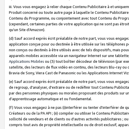
iii. Vous vous engagez à relier chaque Contenu Publicitaire à et uniqu
Produit concerné ou toute autre page à laquelle le Contenu Publicitaire
Contenu du Programme, ou conjointement avec tout Contenu du Programm
(cependant, certaines parties de votre application qui ne sont pas étroi
qu'un Site d'Amazon).
(d) Sauf accord exprès écrit préalable de notre part, vous vous engagez à
application conçue pour ou destinée à être utilisée sur les téléphones p
non conçus ou destinés à être utilisés avec de tels dispositifs, mais pouv
appareils mobiles accessible via un navigateur Internet sur une tablett
Applications Mobiles
ou (3) tout boîtier décodeur de télévision (par ex
satellite, des lecteurs de flux vidéo en continu, des lecteurs Blu-ray o
Bravia de Sony, Viera Cast de Panasonic ou les Applications Internet Viz
(e) Sauf accord exprès écrit préalable de notre part, vous vous engagez 
de regroup, d'analyser, d'extraire ou de redéfinir tout Contenu Publicitai
par des personnes physiques ou morales proposant des produits sur un
d’apprentissage automatique et ou fondamental.
(f) Vous vous engagez à ne pas (i)interférer ou tenter d'interférer de 
Créateurs ou de la PA API ; (ii) compiler ou utiliser le Contenu Publicita
sollicité de vendeurs et de clients ou d'autres activités publicitaires ; ou (
compris tout avis de propriété intellectuelle ou de droit exclusif, appar