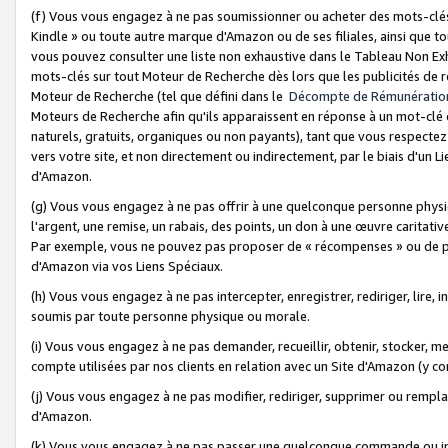
(f) Vous vous engagez à ne pas soumissionner ou acheter des mots-clés,
Kindle » ou toute autre marque d'Amazon ou de ses filiales, ainsi que t
vous pouvez consulter une liste non exhaustive dans le Tableau Non Ex
mots-clés sur tout Moteur de Recherche dès lors que les publicités de 
Moteur de Recherche (tel que défini dans le
Décompte de Rémunératio
Moteurs de Recherche afin qu'ils apparaissent en réponse à un mot-clé o
naturels, gratuits, organiques ou non payants), tant que vous respectez 
vers votre site, et non directement ou indirectement, par le biais d'un Li
d'Amazon.
(g) Vous vous engagez à ne pas offrir à une quelconque personne physi
l'argent, une remise, un rabais, des points, un don à une œuvre caritativ
Par exemple, vous ne pouvez pas proposer de « récompenses » ou de p
d'Amazon via vos Liens Spéciaux.
(h) Vous vous engagez à ne pas intercepter, enregistrer, rediriger, lire
soumis par toute personne physique ou morale.
(i) Vous vous engagez à ne pas demander, recueillir, obtenir, stocker, 
compte utilisées par nos clients en relation avec un Site d'Amazon (y c
(j) Vous vous engagez à ne pas modifier, rediriger, supprimer ou rempla
d'Amazon.
(k) Vous vous engagez à ne pas passer une quelconque commande ou init