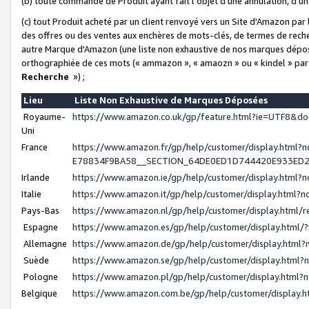
(b) toute commande de Produit ayant fait l'objet d'une annulation, d'u
(c) tout Produit acheté par un client renvoyé vers un Site d'Amazon par
des offres ou des ventes aux enchères de mots-clés, de termes de reche
autre Marque d'Amazon (une liste non exhaustive de nos marques déposée
orthographiée de ces mots (« ammazon », « amaozn » ou « kindel » par
Recherche
») ;
Lieu
Liste Non Exhaustive de Marques Déposées
Royaume-
https://www.amazon.co.uk/gp/feature.html?ie=UTF8&
Uni
France
https://www.amazon.fr/gp/help/customer/display.ht
E78834F9BA58__SECTION_64DE0ED1D744420E933ED
Irlande
https://www.amazon.ie/gp/help/customer/display.htm
Italie
https://www.amazon.it/gp/help/customer/display.html
Pays-Bas
https://www.amazon.nl/gp/help/customer/display.html
Espagne
https://www.amazon.es/gp/help/customer/display.html
Allemagne
https://www.amazon.de/gp/help/customer/display.htm
Suède
https://www.amazon.se/gp/help/customer/display.htm
Pologne
https://www.amazon.pl/gp/help/customer/display.html
Belgique
https://www.amazon.com.be/gp/help/customer/displa