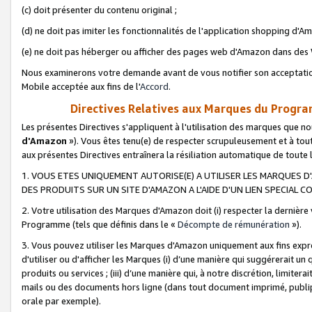
(c) doit présenter du contenu original ;
(d) ne doit pas imiter les fonctionnalités de l'application shopping d'Am
(e) ne doit pas héberger ou afficher des pages web d'Amazon dans de
Nous examinerons votre demande avant de vous notifier son acceptatio
Mobile acceptée aux fins de l'
Accord
.
Directives Relatives aux Marques du Progra
Les présentes Directives s'appliquent à l'utilisation des marques que
d'Amazon
»). Vous êtes tenu(e) de respecter scrupuleusement et à tou
aux présentes Directives entraînera la résiliation automatique de toute
1. VOUS ETES UNIQUEMENT AUTORISE(E) A UTILISER LES MARQUES D'
DES PRODUITS SUR UN SITE D'AMAZON A L'AIDE D'UN LIEN SPECIAL 
2. Votre utilisation des Marques d'Amazon doit (i) respecter la dernière
Programme (tels que définis dans le «
Décompte de rémunération
»).
3. Vous pouvez utiliser les Marques d'Amazon uniquement aux fins expr
d'utiliser ou d'afficher les Marques (i) d’une manière qui suggérerait un
produits ou services ; (iii) d’une manière qui, à notre discrétion, limit
mails ou des documents hors ligne (dans tout document imprimé, publip
orale par exemple).