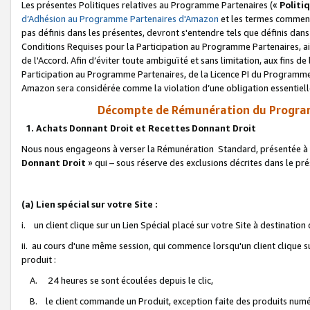
Les présentes Politiques relatives au Programme Partenaires («
Politi
d’Adhésion au Programme Partenaires d'Amazon
et les termes commenç
pas définis dans les présentes, devront s'entendre tels que définis dans 
Conditions Requises pour la Participation au Programme Partenaires, ai
de l'Accord. Afin d’éviter toute ambiguïté et sans limitation, aux fins de
Participation au Programme Partenaires, de la Licence PI du Programme 
Amazon sera considérée comme la violation d’une obligation essentielle
Décompte de Rémunération du Program
1. Achats Donnant Droit et Recettes Donnant Droit
Nous nous engageons à verser la Rémunération Standard, présentée à l
Donnant Droit
» qui – sous réserve des exclusions décrites dans le p
(a) Lien spécial sur votre Site :
i. un client clique sur un Lien Spécial placé sur votre Site à destination
ii. au cours d'une même session, qui commence lorsqu'un client clique s
produit :
A. 24 heures se sont écoulées depuis le clic,
B. le client commande un Produit, exception faite des produits numéri