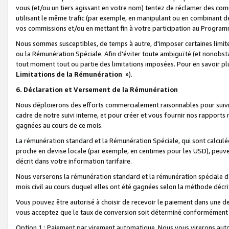
vous (et/ou un tiers agissant en votre nom) tentez de réclamer des c
utilisant le même trafic (par exemple, en manipulant ou en combinant 
vos commissions et/ou en mettant fin à votre participation au Progra
Nous sommes susceptibles, de temps à autre, d'imposer certaines limit
ou la Rémunération Spéciale. Afin d'éviter toute ambiguïté (et nonobst
tout moment tout ou partie des limitations imposées. Pour en savoir plus
Limitations de la Rémunération
»).
6. Déclaration et Versement de la Rémunération
Nous déploierons des efforts commercialement raisonnables pour suivr
cadre de notre suivi interne, et pour créer et vous fournir nos rapport
gagnées au cours de ce mois.
La rémunération standard et la Rémunération Spéciale, qui sont calcul
proche en devise locale (par exemple, en centimes pour les USD), peuve
décrit dans votre information tarifaire.
Nous verserons la rémunération standard et la rémunération spéciale da
mois civil au cours duquel elles ont été gagnées selon la méthode décr
Vous pouvez être autorisé à choisir de recevoir le paiement dans une dev
vous acceptez que le taux de conversion soit déterminé conformément
Option 1 : Paiement par virement automatique.
Nous vous virerons aut