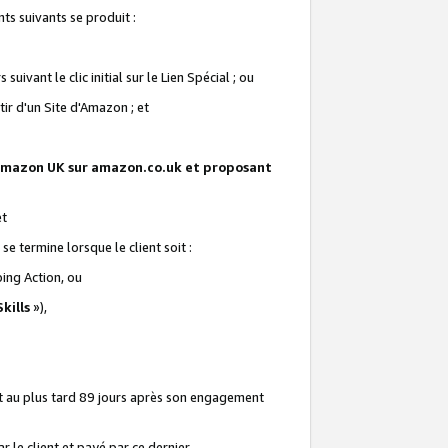
ts suivants se produit :
vant le clic initial sur le Lien Spécial ; ou
ir d'un Site d'Amazon ; et
te Amazon UK sur amazon.co.uk et proposant
et
e termine lorsque le client soit :
ping Action, ou
kills
»),
it au plus tard 89 jours après son engagement
 le client et payé par ce dernier.