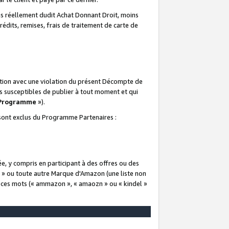
 réellement dudit Achat Donnant Droit, moins
rédits, remises, frais de traitement de carte de
elation avec une violation du présent Décompte de
s susceptibles de publier à tout moment et qui
 Programme
»).
t sont exclus du Programme Partenaires :
e, y compris en participant à des offres ou des
e » ou toute autre Marque d'Amazon (une liste non
e ces mots (« ammazon », « amaozn » ou « kindel »