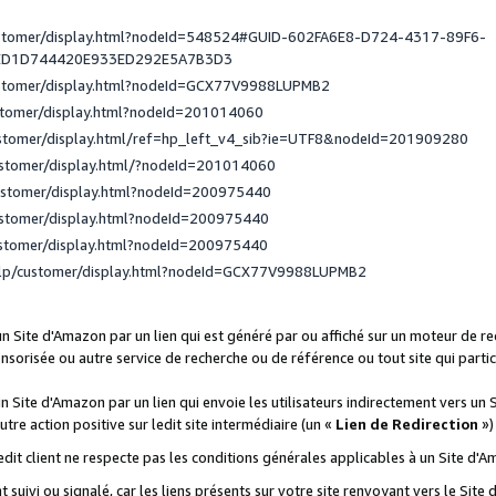
ustomer/display.html?nodeId=548524#GUID-602FA6E8-D724-4317-89F6-
ED1D744420E933ED292E5A7B3D3
ustomer/display.html?nodeId=GCX77V9988LUPMB2
stomer/display.html?nodeId=201014060
ustomer/display.html/ref=hp_left_v4_sib?ie=UTF8&nodeId=201909280
ustomer/display.html/?nodeId=201014060
ustomer/display.html?nodeId=200975440
ustomer/display.html?nodeId=200975440
ustomer/display.html?nodeId=200975440
elp/customer/display.html?nodeId=GCX77V9988LUPMB2
 un Site d'Amazon par un lien qui est généré par ou affiché sur un moteur de 
onsorisée ou autre service de recherche ou de référence ou tout site qui part
un Site d'Amazon par un lien qui envoie les utilisateurs indirectement vers un 
autre action positive sur ledit site intermédiaire (un «
Lien de Redirection
»)
 ledit client ne respecte pas les conditions générales applicables à un Site d'
t suivi ou signalé, car les liens présents sur votre site renvoyant vers le Si