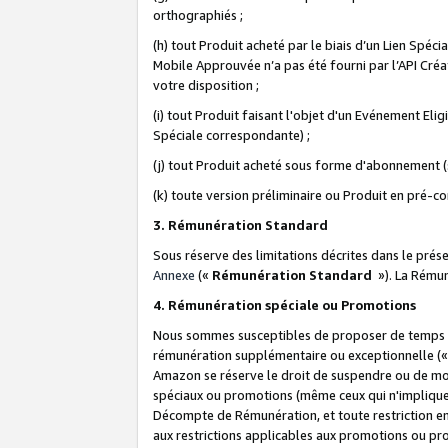
orthographiés ;
(h) tout Produit acheté par le biais d’un Lien Spéc
Mobile Approuvée n’a pas été fourni par l’API Créat
votre disposition ;
(i) tout Produit faisant l'objet d'un Evénement El
Spéciale correspondante) ;
(j) tout Produit acheté sous forme d'abonnement (s
(k) toute version préliminaire ou Produit en pré-c
3. Rémunération Standard
Sous réserve des limitations décrites dans le pré
Annexe
(«
Rémunération Standard
»). La Rému
4. Rémunération spéciale ou Promotions
Nous sommes susceptibles de proposer de temps à
rémunération supplémentaire ou exceptionnelle (
Amazon se réserve le droit de suspendre ou de mo
spéciaux ou promotions (même ceux qui n'impliquent
Décompte de Rémunération, et toute restriction e
aux restrictions applicables aux promotions ou p