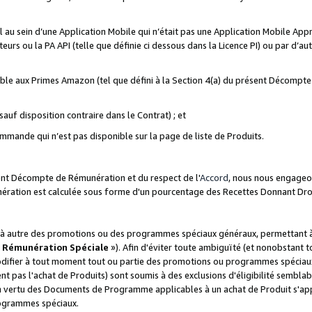
ial au sein d’une Application Mobile qui n’était pas une Application Mobile Ap
eurs ou la PA API (telle que définie ci dessous dans la Licence PI) ou par d’au
igible aux Primes Amazon (tel que défini à la Section 4(a) du présent Décomp
auf disposition contraire dans le Contrat) ; et
ommande qui n’est pas disponible sur la page de liste de Produits.
sent Décompte de Rémunération et du respect de l'
Accord
, nous nous engageo
nération est calculée sous forme d'un pourcentage des Recettes Donnant Dro
 autre des promotions ou des programmes spéciaux généraux, permettant à t
«
Rémunération Spéciale
»). Afin d'éviter toute ambiguïté (et nonobstant t
difier à tout moment tout ou partie des promotions ou programmes spéciaux.
 pas l'achat de Produits) sont soumis à des exclusions d'éligibilité semblabl
n vertu des Documents de Programme applicables à un achat de Produit s'app
rogrammes spéciaux.