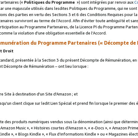
artenaires («
Politiques du Programme
») sont intégrées par renvoi aux
C
r une majuscule utilisés dans lesdites Politiques du Programme, qui ne sont 
ations des parties en vertu des Sections 3 et 6 des Conditions Requises pour l
naires survivront au terme de l'Accord. Afin d’éviter toute ambiguïté et sans l
rticipation au Programme Partenaires, de la Licence PI du Programme Partenai
mme la violation d’une obligation essentielle de l'Accord.
munération du Programme Partenaires (« Décompte de 
t Droit
ndard, présentée à la Section 3 du présent Décompte de Rémunération, en r
ent Décompte de Rémunération – ont lieu lorsque :
tre Site à destination d'un Site d'Amazon ; et
u'un client clique sur ledit Lien Spécial et prend fin lorsque le premier des
 des produits numériques vendus sous la dénomination (ainsi que déterminé 
 Amazon Music », « Histoires courtes d’Amazon », « e-Docs », « Amazon Prim
 Kindle », « Blogs Kindle », « Flux d’informations Kindle » ou « Magazines éle