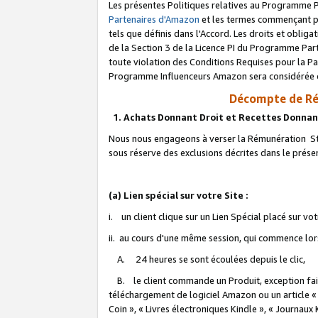
Les présentes Politiques relatives au Programme P
Partenaires d'Amazon
et les termes commençant pa
tels que définis dans l'Accord. Les droits et oblig
de la Section 3 de la Licence PI du Programme Parte
toute violation des Conditions Requises pour la Pa
Programme Influenceurs Amazon sera considérée co
Décompte de Ré
1. Achats Donnant Droit et Recettes Donnan
Nous nous engageons à verser la Rémunération Sta
sous réserve des exclusions décrites dans le prés
(a) Lien spécial sur votre Site :
i. un client clique sur un Lien Spécial placé sur vo
ii. au cours d'une même session, qui commence lorsq
A. 24 heures se sont écoulées depuis le clic,
B. le client commande un Produit, exception faite
téléchargement de logiciel Amazon ou un article «
Coin », « Livres électroniques Kindle », « Journaux