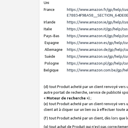
Uni
France
https://www.amazon.fr/gp/help/c
E78834F9BA58__SECTION_64DE0
Irlande
https://www.amazon.ie/gp/help/c
Italie
https://www.amazon.it/gp/help/cu
Pays-Bas
https://www.amazon.nl/gp/help/c
Espagne
https://www.amazon.es/gp/help/c
Allemagne
https://www.amazon.de/gp/help/c
Suède
https://www.amazon.se/gp/help/c
Pologne
https://www.amazon.pl/gp/help/c
Belgique
https://www.amazon.com.be/gp/h
(d) tout Produit acheté par un client renvoyé vers
autre portail de recherche, service de publicité sp
«
Moteur de recherche
») ;
(e) tout Produit acheté par un client renvoyé vers 
client ait à cliquer sur un lien ou à effectuer toute 
(f) tout Produit acheté par un client, dès lors que
(g) tout achat de Produit qui n’est pas correctemen