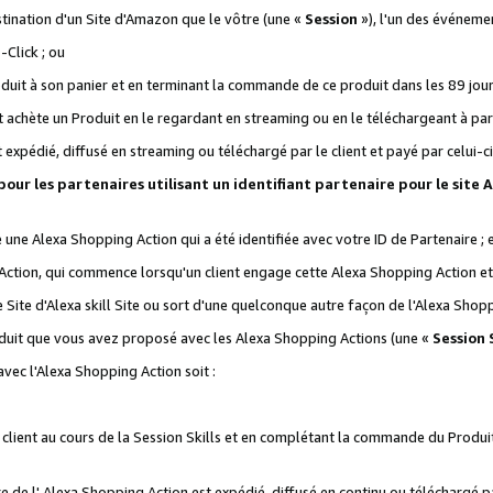
stination d'un Site d'Amazon que le vôtre (une «
Session
»), l'un des événemen
Click ; ou
it à son panier et en terminant la commande de ce produit dans les 89 jours sui
achète un Produit en le regardant en streaming ou en le téléchargeant à part
st expédié, diffusé en streaming ou téléchargé par le client et payé par celui-ci
 pour les partenaires utilisant un identifiant partenaire pour le si
ge une Alexa Shopping Action qui a été identifiée avec votre ID de Partenaire ; 
Action, qui commence lorsqu'un client engage cette Alexa Shopping Action et s
 Site d'Alexa skill Site ou sort d'une quelconque autre façon de l'Alexa Shop
uit que vous avez proposé avec les Alexa Shopping Actions (une «
Session S
vec l'Alexa Shopping Action soit :
 client au cours de la Session Skills et en complétant la commande du Produ
 de l' Alexa Shopping Action est expédié, diffusé en continu ou téléchargé par