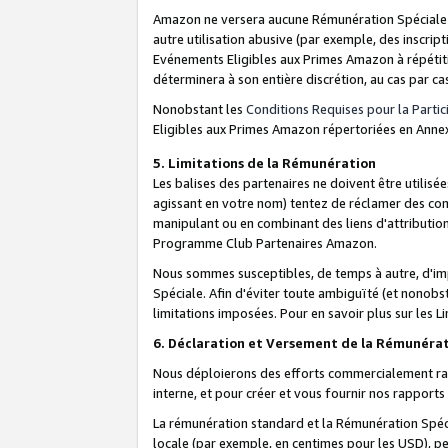
Amazon ne versera aucune Rémunération Spéciale dè
autre utilisation abusive (par exemple, des inscript
Evénements Eligibles aux Primes Amazon à répétiti
déterminera à son entière discrétion, au cas par ca
Nonobstant les
Conditions Requises pour la Parti
Eligibles aux Primes Amazon répertoriées en Anne
5. Limitations de la Rémunération
Les balises des partenaires ne doivent être utili
agissant en votre nom) tentez de réclamer des co
manipulant ou en combinant des liens d'attributi
Programme Club Partenaires Amazon.
Nous sommes susceptibles, de temps à autre, d'imp
Spéciale. Afin d'éviter toute ambiguïté (et nonob
limitations imposées. Pour en savoir plus sur les Li
6. Déclaration et Versement de la Rémunéra
Nous déploierons des efforts commercialement rai
interne, et pour créer et vous fournir nos rappor
La rémunération standard et la Rémunération Spéci
locale (par exemple, en centimes pour les USD), pe