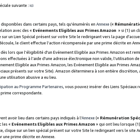
ciale suivante :
ici
disponibles dans certains pays, tels qu'énumérés en
Annexe
(«
Rémunérati
relation avec des «
Evénements Eligibles aux Primes Amazon
» si (1) un c
 sur un Lien Spécial présent sur votre Site le redirigeant vers la page d'acc
 découle, le client effectue l'action récompensée par une prime décrite en Ann
s lors que l'éligibilité d'un Evénement Eligible aux Primes Amazon est remis
ions effectuées à l'aide d'une adresse électronique non valide, l'utilisation d
nement Eligible aux Primes Amazon, les Evénement Eligible aux Primes Amazo
ciaux présents sur votre Site). Amazon déterminera à son entière discrétion, 
ne utilisation abusive a eu lieu.
cipation au Programme Partenaires
, vous pouvez insérer des Liens Spéciaux r
la prime correspondante.
t avoir lieu dans certains pays indiqués à l'
Annexe
(«
Rémunération Spéc
c les «
Evénements Eligibles aux Primes Amazon
» qui ont lieu lorsque (1)
 clique sur un lien spécial présent sur votre Site le redirigeant vers le site 
ar une prime décrite en Annexe.