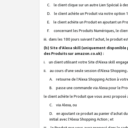
C. le client clique sur un autre Lien Spécial à de
D. le client achète un Produit via notre option 1-
E. le client achète un Produit en ajoutant un Produ
F. concernant les Produits Numériques, le client 
iii. dans les 180 jours suivant l'achat, le produit e
(b) Site d'Alexa skill (uniquement disponible
des Produits sur amazon.co.uk) :
i. un client utilisant votre Site d'Alexa skill enga
ii. au cours d'une seule session d'Alexa Shopping 
A. retourne de l'Alexa Shopping Action à votre
B. passe une commande via Alexa pour le Prod
le client achète le Produit que vous avez proposé a
C. via Alexa, ou
D. en ajoutant ce produit au panier d'achat du
initial avec l'Alexa Shopping Action ; et
iii. le Produit que vous avez proposé dans le cadre