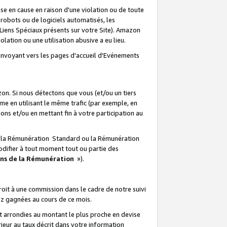
e en cause en raison d'une violation ou de toute
e robots ou de logiciels automatisés, les
Liens Spéciaux présents sur votre Site). Amazon
lation ou une utilisation abusive a eu lieu.
renvoyant vers les pages d'accueil d'Evénements
on. Si nous détectons que vous (et/ou un tiers
 en utilisant le même trafic (par exemple, en
s et/ou en mettant fin à votre participation au
ir la Rémunération Standard ou la Rémunération
odifier à tout moment tout ou partie des
ons de la Rémunération
»).
it à une commission dans le cadre de notre suivi
ez gagnées au cours de ce mois.
t arrondies au montant le plus proche en devise
ieur au taux décrit dans votre information