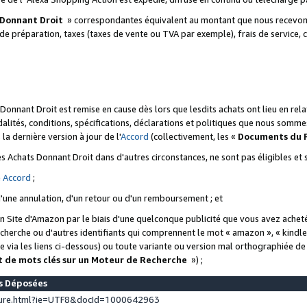
 Donnant Droit
» correspondantes équivalent au montant que nous recevons
 de préparation, taxes (taxes de vente ou TVA par exemple), frais de service, c
s Donnant Droit est remise en cause dès lors que lesdits achats ont lieu en r
lités, conditions, spécifications, déclarations et politiques que nous somme
a dernière version à jour de l'
Accord
(collectivement, les «
Documents du
 des Achats Donnant Droit dans d'autres circonstances, ne sont pas éligibles e
e
Accord
;
d'une annulation, d'un retour ou d'un remboursement ; et
 un Site d'Amazon par le biais d'une quelconque publicité que vous avez acheté
cherche ou d'autres identifiants qui comprennent le mot « amazon », « kindl
 via les liens ci-dessous) ou toute variante ou version mal orthographiée d
t de mots clés sur un Moteur de Recherche
») ;
es Déposées
ture.html?ie=UTF8&docId=1000642963