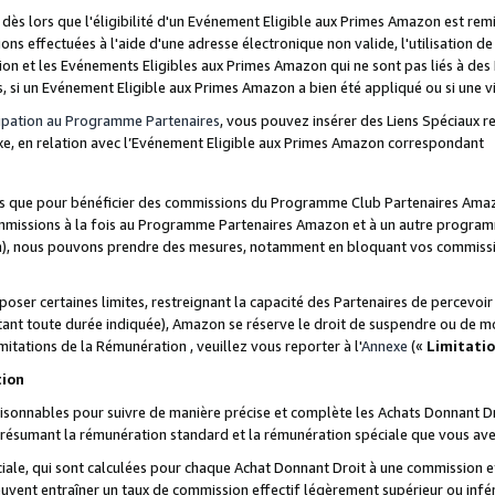
s lors que l'éligibilité d'un Evénement Eligible aux Primes Amazon est remis
ions effectuées à l'aide d'une adresse électronique non valide, l'utilisation d
on et les Evénements Eligibles aux Primes Amazon qui ne sont pas liés à des 
s, si un Evénement Eligible aux Primes Amazon a bien été appliqué ou si une vio
cipation au Programme Partenaires
, vous pouvez insérer des Liens Spéciaux 
xe, en relation avec l’Evénement Eligible aux Primes Amazon correspondant
sées que pour bénéficier des commissions du Programme Club Partenaires Amaz
mmissions à la fois au Programme Partenaires Amazon et à un autre programme
on), nous pouvons prendre des mesures, notamment en bloquant vos commission
oser certaines limites, restreignant la capacité des Partenaires de percevo
stant toute durée indiquée), Amazon se réserve le droit de suspendre ou de m
mitations de la Rémunération , veuillez vous reporter à l'
Annexe
(«
Limitati
tion
sonnables pour suivre de manière précise et complète les Achats Donnant Dro
ts résumant la rémunération standard et la rémunération spéciale que vous av
ale, qui sont calculées pour chaque Achat Donnant Droit à une commission e
uvent entraîner un taux de commission effectif légèrement supérieur ou infér