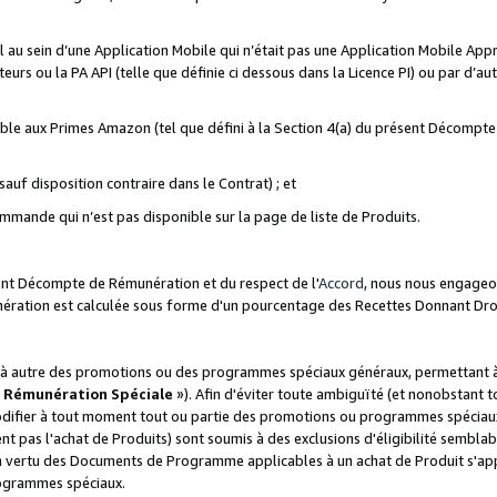
ial au sein d’une Application Mobile qui n’était pas une Application Mobile Ap
eurs ou la PA API (telle que définie ci dessous dans la Licence PI) ou par d’au
igible aux Primes Amazon (tel que défini à la Section 4(a) du présent Décomp
auf disposition contraire dans le Contrat) ; et
ommande qui n’est pas disponible sur la page de liste de Produits.
sent Décompte de Rémunération et du respect de l'
Accord
, nous nous engageo
nération est calculée sous forme d'un pourcentage des Recettes Donnant Dro
 autre des promotions ou des programmes spéciaux généraux, permettant à t
«
Rémunération Spéciale
»). Afin d'éviter toute ambiguïté (et nonobstant t
difier à tout moment tout ou partie des promotions ou programmes spéciaux.
 pas l'achat de Produits) sont soumis à des exclusions d'éligibilité semblabl
n vertu des Documents de Programme applicables à un achat de Produit s'app
rogrammes spéciaux.