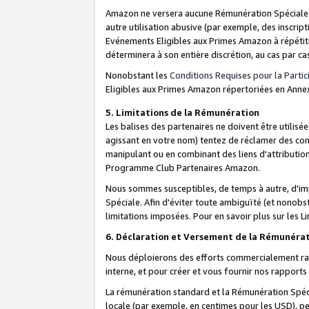
Amazon ne versera aucune Rémunération Spéciale dè
autre utilisation abusive (par exemple, des inscript
Evénements Eligibles aux Primes Amazon à répétiti
déterminera à son entière discrétion, au cas par ca
Nonobstant les
Conditions Requises pour la Parti
Eligibles aux Primes Amazon répertoriées en Anne
5. Limitations de la Rémunération
Les balises des partenaires ne doivent être utili
agissant en votre nom) tentez de réclamer des co
manipulant ou en combinant des liens d'attributi
Programme Club Partenaires Amazon.
Nous sommes susceptibles, de temps à autre, d'imp
Spéciale. Afin d'éviter toute ambiguïté (et nonob
limitations imposées. Pour en savoir plus sur les Li
6. Déclaration et Versement de la Rémunéra
Nous déploierons des efforts commercialement rai
interne, et pour créer et vous fournir nos rappor
La rémunération standard et la Rémunération Spéci
locale (par exemple, en centimes pour les USD), pe