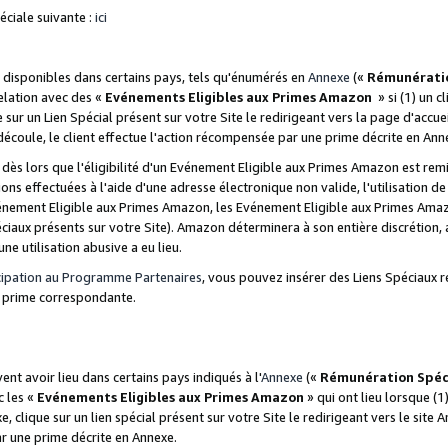
ciale suivante :
ici
disponibles dans certains pays, tels qu'énumérés en
Annexe
(«
Rémunérati
relation avec des «
Evénements Eligibles aux Primes Amazon
» si (1) un c
 sur un Lien Spécial présent sur votre Site le redirigeant vers la page d'acc
 découle, le client effectue l'action récompensée par une prime décrite en Ann
s lors que l'éligibilité d'un Evénement Eligible aux Primes Amazon est remis
ions effectuées à l'aide d'une adresse électronique non valide, l'utilisation d
nement Eligible aux Primes Amazon, les Evénement Eligible aux Primes Amazo
ciaux présents sur votre Site). Amazon déterminera à son entière discrétion, 
ne utilisation abusive a eu lieu.
cipation au Programme Partenaires
, vous pouvez insérer des Liens Spéciaux r
la prime correspondante.
t avoir lieu dans certains pays indiqués à l'
Annexe
(«
Rémunération Spéc
c les «
Evénements Eligibles aux Primes Amazon
» qui ont lieu lorsque (1)
 clique sur un lien spécial présent sur votre Site le redirigeant vers le site 
ar une prime décrite en Annexe.