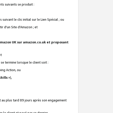
ts suivants se produit :
vant le clic initial sur le Lien Spécial ; ou
ir d'un Site d'Amazon ; et
te Amazon UK sur amazon.co.uk et proposant
et
e termine lorsque le client soit :
ping Action, ou
kills
»),
it au plus tard 89 jours après son engagement
 le client et payé par ce dernier.