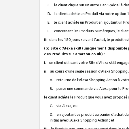
C. le client clique sur un autre Lien Spécial à de
D. le client achète un Produit via notre option 1-
E. le client achète un Produit en ajoutant un Produ
F. concernant les Produits Numériques, le client 
iii. dans les 180 jours suivant l'achat, le produit e
(b) Site d'Alexa skill (uniquement disponible
des Produits sur amazon.co.uk) :
i. un client utilisant votre Site d'Alexa skill enga
ii. au cours d'une seule session d'Alexa Shopping 
A. retourne de l'Alexa Shopping Action à votre
B. passe une commande via Alexa pour le Prod
le client achète le Produit que vous avez proposé a
C. via Alexa, ou
D. en ajoutant ce produit au panier d'achat du
initial avec l'Alexa Shopping Action ; et
iii. le Produit que vous avez proposé dans le cadre