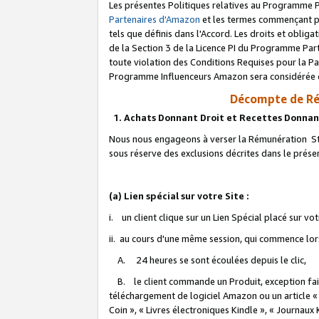
Les présentes Politiques relatives au Programme P
Partenaires d'Amazon
et les termes commençant pa
tels que définis dans l'Accord. Les droits et oblig
de la Section 3 de la Licence PI du Programme Parte
toute violation des Conditions Requises pour la Pa
Programme Influenceurs Amazon sera considérée co
Décompte de Ré
1. Achats Donnant Droit et Recettes Donnan
Nous nous engageons à verser la Rémunération Sta
sous réserve des exclusions décrites dans le prés
(a) Lien spécial sur votre Site :
i. un client clique sur un Lien Spécial placé sur vo
ii. au cours d'une même session, qui commence lorsq
A. 24 heures se sont écoulées depuis le clic,
B. le client commande un Produit, exception faite
téléchargement de logiciel Amazon ou un article «
Coin », « Livres électroniques Kindle », « Journaux