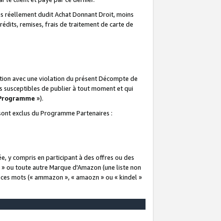
 réellement dudit Achat Donnant Droit, moins
rédits, remises, frais de traitement de carte de
elation avec une violation du présent Décompte de
s susceptibles de publier à tout moment et qui
 Programme
»).
t sont exclus du Programme Partenaires :
e, y compris en participant à des offres ou des
e » ou toute autre Marque d'Amazon (une liste non
e ces mots (« ammazon », « amaozn » ou « kindel »