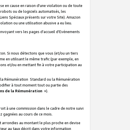
e en cause en raison d'une violation ou de toute
e robots ou de logiciels automatisés, les
Liens Spéciaux présents sur votre Site). Amazon
lation ou une utilisation abusive a eu lieu.
renvoyant vers les pages d'accueil d'Evénements
on. Si nous détectons que vous (et/ou un tiers
 en utilisant le même trafic (par exemple, en
s et/ou en mettant fin à votre participation au
ir la Rémunération Standard ou la Rémunération
odifier à tout moment tout ou partie des
ons de la Rémunération
»).
it à une commission dans le cadre de notre suivi
ez gagnées au cours de ce mois.
t arrondies au montant le plus proche en devise
ieur au taux décrit dans votre information