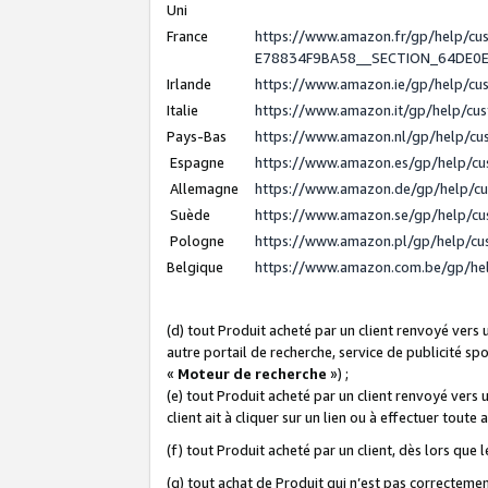
Uni
France
https://www.amazon.fr/gp/help/c
E78834F9BA58__SECTION_64DE0
Irlande
https://www.amazon.ie/gp/help/c
Italie
https://www.amazon.it/gp/help/cu
Pays-Bas
https://www.amazon.nl/gp/help/c
Espagne
https://www.amazon.es/gp/help/c
Allemagne
https://www.amazon.de/gp/help/c
Suède
https://www.amazon.se/gp/help/c
Pologne
https://www.amazon.pl/gp/help/c
Belgique
https://www.amazon.com.be/gp/h
(d) tout Produit acheté par un client renvoyé vers
autre portail de recherche, service de publicité sp
«
Moteur de recherche
») ;
(e) tout Produit acheté par un client renvoyé vers 
client ait à cliquer sur un lien ou à effectuer toute 
(f) tout Produit acheté par un client, dès lors que
(g) tout achat de Produit qui n’est pas correctemen