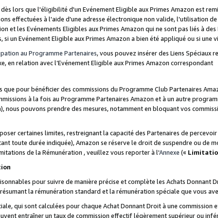
s lors que l'éligibilité d'un Evénement Eligible aux Primes Amazon est remis
ions effectuées à l'aide d'une adresse électronique non valide, l'utilisation d
on et les Evénements Eligibles aux Primes Amazon qui ne sont pas liés à des 
s, si un Evénement Eligible aux Primes Amazon a bien été appliqué ou si une vio
cipation au Programme Partenaires
, vous pouvez insérer des Liens Spéciaux 
xe, en relation avec l’Evénement Eligible aux Primes Amazon correspondant
sées que pour bénéficier des commissions du Programme Club Partenaires Amaz
mmissions à la fois au Programme Partenaires Amazon et à un autre programme
on), nous pouvons prendre des mesures, notamment en bloquant vos commission
oser certaines limites, restreignant la capacité des Partenaires de percevo
stant toute durée indiquée), Amazon se réserve le droit de suspendre ou de m
mitations de la Rémunération , veuillez vous reporter à l'
Annexe
(«
Limitati
tion
sonnables pour suivre de manière précise et complète les Achats Donnant Dro
ts résumant la rémunération standard et la rémunération spéciale que vous av
ale, qui sont calculées pour chaque Achat Donnant Droit à une commission e
uvent entraîner un taux de commission effectif légèrement supérieur ou infér