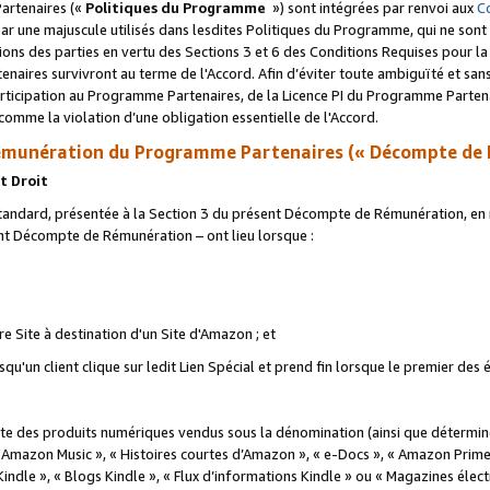
artenaires («
Politiques du Programme
») sont intégrées par renvoi aux
C
r une majuscule utilisés dans lesdites Politiques du Programme, qui ne sont 
ations des parties en vertu des Sections 3 et 6 des Conditions Requises pour l
naires survivront au terme de l'Accord. Afin d’éviter toute ambiguïté et sans l
rticipation au Programme Partenaires, de la Licence PI du Programme Partenai
mme la violation d’une obligation essentielle de l'Accord.
munération du Programme Partenaires (« Décompte de 
t Droit
ndard, présentée à la Section 3 du présent Décompte de Rémunération, en r
ent Décompte de Rémunération – ont lieu lorsque :
tre Site à destination d'un Site d'Amazon ; et
u'un client clique sur ledit Lien Spécial et prend fin lorsque le premier des
 des produits numériques vendus sous la dénomination (ainsi que déterminé 
 Amazon Music », « Histoires courtes d’Amazon », « e-Docs », « Amazon Prim
 Kindle », « Blogs Kindle », « Flux d’informations Kindle » ou « Magazines éle