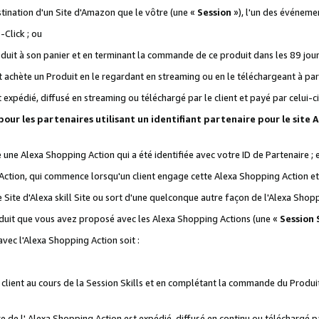
stination d'un Site d'Amazon que le vôtre (une «
Session
»), l'un des événemen
Click ; ou
it à son panier et en terminant la commande de ce produit dans les 89 jours sui
achète un Produit en le regardant en streaming ou en le téléchargeant à part
st expédié, diffusé en streaming ou téléchargé par le client et payé par celui-ci
 pour les partenaires utilisant un identifiant partenaire pour le si
ge une Alexa Shopping Action qui a été identifiée avec votre ID de Partenaire ; 
Action, qui commence lorsqu'un client engage cette Alexa Shopping Action et s
 Site d'Alexa skill Site ou sort d'une quelconque autre façon de l'Alexa Shop
uit que vous avez proposé avec les Alexa Shopping Actions (une «
Session S
vec l'Alexa Shopping Action soit :
 client au cours de la Session Skills et en complétant la commande du Produ
 de l' Alexa Shopping Action est expédié, diffusé en continu ou téléchargé par