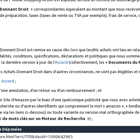
 Donnant Droit
» correspondantes équivalent au montant que nous recevons
 de préparation, taxes (taxes de vente ou TVA par exemple), frais de service, c
s Donnant Droit est remise en cause dès lors que lesdits achats ont lieu en r
lités, conditions, spécifications, déclarations et politiques que nous somme
a dernière version à jour de l'
Accord
(collectivement, les «
Documents du
 des Achats Donnant Droit dans d'autres circonstances, ne sont pas éligibles e
e
Accord
;
d'une annulation, d'un retour ou d'un remboursement ; et
 un Site d'Amazon par le biais d'une quelconque publicité que vous avez acheté
cherche ou d'autres identifiants qui comprennent le mot « amazon », « kindl
 via les liens ci-dessous) ou toute variante ou version mal orthographiée d
t de mots clés sur un Moteur de Recherche
») ;
es Déposées
ture.html?ie=UTF8&docId=1000642963