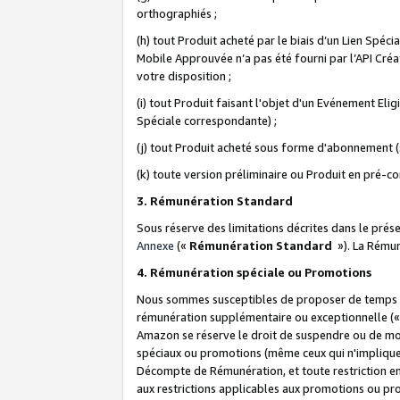
orthographiés ;
(h) tout Produit acheté par le biais d’un Lien Spéc
Mobile Approuvée n’a pas été fourni par l’API Créat
votre disposition ;
(i) tout Produit faisant l'objet d'un Evénement El
Spéciale correspondante) ;
(j) tout Produit acheté sous forme d'abonnement (s
(k) toute version préliminaire ou Produit en pré-c
3. Rémunération Standard
Sous réserve des limitations décrites dans le pré
Annexe
(«
Rémunération Standard
»). La Rému
4. Rémunération spéciale ou Promotions
Nous sommes susceptibles de proposer de temps à
rémunération supplémentaire ou exceptionnelle (
Amazon se réserve le droit de suspendre ou de mo
spéciaux ou promotions (même ceux qui n'impliquent
Décompte de Rémunération, et toute restriction e
aux restrictions applicables aux promotions ou p