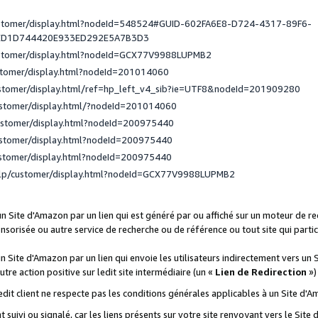
ustomer/display.html?nodeId=548524#GUID-602FA6E8-D724-4317-89F6-
ED1D744420E933ED292E5A7B3D3
ustomer/display.html?nodeId=GCX77V9988LUPMB2
stomer/display.html?nodeId=201014060
ustomer/display.html/ref=hp_left_v4_sib?ie=UTF8&nodeId=201909280
ustomer/display.html/?nodeId=201014060
ustomer/display.html?nodeId=200975440
ustomer/display.html?nodeId=200975440
ustomer/display.html?nodeId=200975440
elp/customer/display.html?nodeId=GCX77V9988LUPMB2
 un Site d'Amazon par un lien qui est généré par ou affiché sur un moteur de 
onsorisée ou autre service de recherche ou de référence ou tout site qui part
un Site d'Amazon par un lien qui envoie les utilisateurs indirectement vers un 
autre action positive sur ledit site intermédiaire (un «
Lien de Redirection
»)
 ledit client ne respecte pas les conditions générales applicables à un Site d'
t suivi ou signalé, car les liens présents sur votre site renvoyant vers le Si