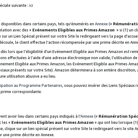
ciale suivante :
ici
disponibles dans certains pays, tels qu'énumérés en
Annexe
(«
Rémunérati
relation avec des «
Evénements Eligibles aux Primes Amazon
» si (1) un c
 sur un Lien Spécial présent sur votre Site le redirigeant vers la page d'acc
 découle, le client effectue l'action récompensée par une prime décrite en Ann
s lors que l'éligibilité d'un Evénement Eligible aux Primes Amazon est remis
ions effectuées à l'aide d'une adresse électronique non valide, l'utilisation d
nement Eligible aux Primes Amazon, les Evénement Eligible aux Primes Amazo
ciaux présents sur votre Site). Amazon déterminera à son entière discrétion, 
ne utilisation abusive a eu lieu.
cipation au Programme Partenaires
, vous pouvez insérer des Liens Spéciaux r
la prime correspondante.
t avoir lieu dans certains pays indiqués à l'
Annexe
(«
Rémunération Spéc
c les «
Evénements Eligibles aux Primes Amazon
» qui ont lieu lorsque (1)
 clique sur un lien spécial présent sur votre Site le redirigeant vers le site 
ar une prime décrite en Annexe.