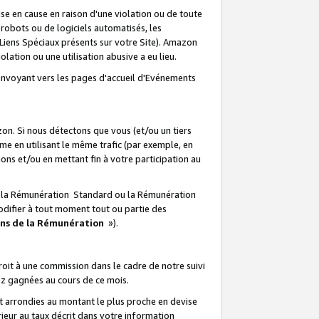
e en cause en raison d'une violation ou de toute
e robots ou de logiciels automatisés, les
Liens Spéciaux présents sur votre Site). Amazon
lation ou une utilisation abusive a eu lieu.
renvoyant vers les pages d'accueil d'Evénements
on. Si nous détectons que vous (et/ou un tiers
 en utilisant le même trafic (par exemple, en
s et/ou en mettant fin à votre participation au
ir la Rémunération Standard ou la Rémunération
odifier à tout moment tout ou partie des
ons de la Rémunération
»).
it à une commission dans le cadre de notre suivi
ez gagnées au cours de ce mois.
t arrondies au montant le plus proche en devise
ieur au taux décrit dans votre information