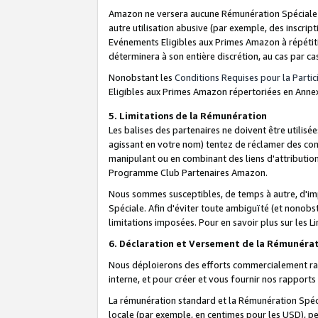
Amazon ne versera aucune Rémunération Spéciale dè
autre utilisation abusive (par exemple, des inscript
Evénements Eligibles aux Primes Amazon à répétiti
déterminera à son entière discrétion, au cas par ca
Nonobstant les
Conditions Requises pour la Parti
Eligibles aux Primes Amazon répertoriées en Anne
5. Limitations de la Rémunération
Les balises des partenaires ne doivent être utili
agissant en votre nom) tentez de réclamer des co
manipulant ou en combinant des liens d'attributi
Programme Club Partenaires Amazon.
Nous sommes susceptibles, de temps à autre, d'imp
Spéciale. Afin d'éviter toute ambiguïté (et nonob
limitations imposées. Pour en savoir plus sur les Li
6. Déclaration et Versement de la Rémunéra
Nous déploierons des efforts commercialement rai
interne, et pour créer et vous fournir nos rappor
La rémunération standard et la Rémunération Spéci
locale (par exemple, en centimes pour les USD), pe