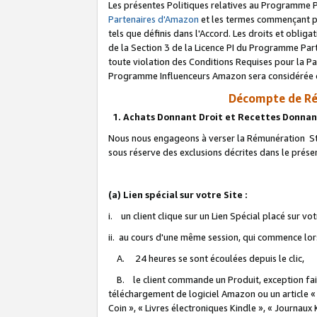
Les présentes Politiques relatives au Programme P
Partenaires d'Amazon
et les termes commençant pa
tels que définis dans l'Accord. Les droits et oblig
de la Section 3 de la Licence PI du Programme Parte
toute violation des Conditions Requises pour la Pa
Programme Influenceurs Amazon sera considérée co
Décompte de Ré
1. Achats Donnant Droit et Recettes Donnan
Nous nous engageons à verser la Rémunération Sta
sous réserve des exclusions décrites dans le prés
(a) Lien spécial sur votre Site :
i. un client clique sur un Lien Spécial placé sur vo
ii. au cours d'une même session, qui commence lorsq
A. 24 heures se sont écoulées depuis le clic,
B. le client commande un Produit, exception faite
téléchargement de logiciel Amazon ou un article «
Coin », « Livres électroniques Kindle », « Journaux