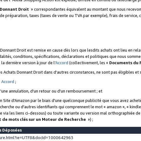
 Donnant Droit
» correspondantes équivalent au montant que nous recevons
 de préparation, taxes (taxes de vente ou TVA par exemple), frais de service, c
s Donnant Droit est remise en cause dès lors que lesdits achats ont lieu en r
lités, conditions, spécifications, déclarations et politiques que nous somme
a dernière version à jour de l'
Accord
(collectivement, les «
Documents du
 des Achats Donnant Droit dans d'autres circonstances, ne sont pas éligibles e
e
Accord
;
d'une annulation, d'un retour ou d'un remboursement ; et
 un Site d'Amazon par le biais d'une quelconque publicité que vous avez acheté
cherche ou d'autres identifiants qui comprennent le mot « amazon », « kindl
 via les liens ci-dessous) ou toute variante ou version mal orthographiée d
t de mots clés sur un Moteur de Recherche
») ;
es Déposées
ture.html?ie=UTF8&docId=1000642963