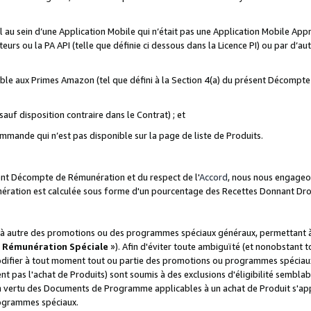
ial au sein d’une Application Mobile qui n’était pas une Application Mobile Ap
eurs ou la PA API (telle que définie ci dessous dans la Licence PI) ou par d’au
igible aux Primes Amazon (tel que défini à la Section 4(a) du présent Décomp
auf disposition contraire dans le Contrat) ; et
ommande qui n’est pas disponible sur la page de liste de Produits.
sent Décompte de Rémunération et du respect de l'
Accord
, nous nous engageo
nération est calculée sous forme d'un pourcentage des Recettes Donnant Dro
 autre des promotions ou des programmes spéciaux généraux, permettant à t
«
Rémunération Spéciale
»). Afin d'éviter toute ambiguïté (et nonobstant t
difier à tout moment tout ou partie des promotions ou programmes spéciaux.
 pas l'achat de Produits) sont soumis à des exclusions d'éligibilité semblabl
n vertu des Documents de Programme applicables à un achat de Produit s'app
rogrammes spéciaux.