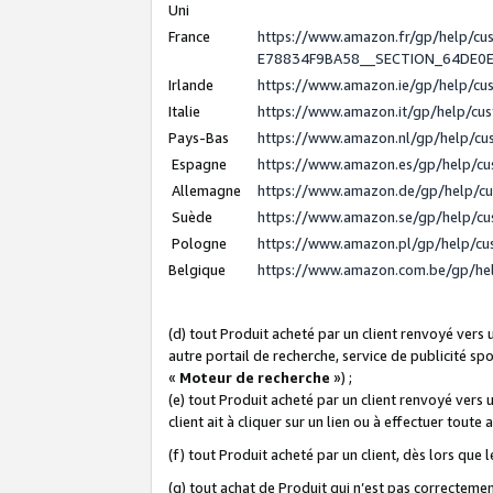
Uni
France
https://www.amazon.fr/gp/help/c
E78834F9BA58__SECTION_64DE0
Irlande
https://www.amazon.ie/gp/help/c
Italie
https://www.amazon.it/gp/help/cu
Pays-Bas
https://www.amazon.nl/gp/help/c
Espagne
https://www.amazon.es/gp/help/c
Allemagne
https://www.amazon.de/gp/help/c
Suède
https://www.amazon.se/gp/help/c
Pologne
https://www.amazon.pl/gp/help/c
Belgique
https://www.amazon.com.be/gp/h
(d) tout Produit acheté par un client renvoyé vers
autre portail de recherche, service de publicité sp
«
Moteur de recherche
») ;
(e) tout Produit acheté par un client renvoyé vers 
client ait à cliquer sur un lien ou à effectuer toute 
(f) tout Produit acheté par un client, dès lors que
(g) tout achat de Produit qui n’est pas correctemen