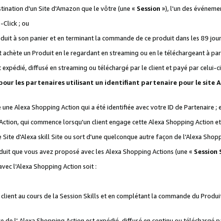
stination d'un Site d'Amazon que le vôtre (une «
Session
»), l'un des événemen
Click ; ou
it à son panier et en terminant la commande de ce produit dans les 89 jours sui
achète un Produit en le regardant en streaming ou en le téléchargeant à part
st expédié, diffusé en streaming ou téléchargé par le client et payé par celui-ci
 pour les partenaires utilisant un identifiant partenaire pour le si
ge une Alexa Shopping Action qui a été identifiée avec votre ID de Partenaire ; 
Action, qui commence lorsqu'un client engage cette Alexa Shopping Action et s
 Site d'Alexa skill Site ou sort d'une quelconque autre façon de l'Alexa Shop
uit que vous avez proposé avec les Alexa Shopping Actions (une «
Session S
vec l'Alexa Shopping Action soit :
 client au cours de la Session Skills et en complétant la commande du Produ
 de l' Alexa Shopping Action est expédié, diffusé en continu ou téléchargé par