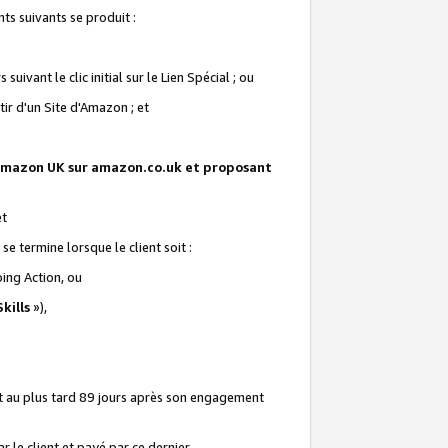
ts suivants se produit :
vant le clic initial sur le Lien Spécial ; ou
ir d'un Site d'Amazon ; et
te Amazon UK sur amazon.co.uk et proposant
et
e termine lorsque le client soit :
ping Action, ou
kills
»),
it au plus tard 89 jours après son engagement
 le client et payé par ce dernier.