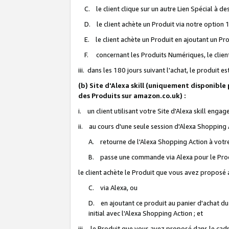
C. le client clique sur un autre Lien Spécial à de
D. le client achète un Produit via notre option 1-
E. le client achète un Produit en ajoutant un Produ
F. concernant les Produits Numériques, le client 
iii. dans les 180 jours suivant l'achat, le produit e
(b) Site d'Alexa skill (uniquement disponible
des Produits sur amazon.co.uk) :
i. un client utilisant votre Site d'Alexa skill enga
ii. au cours d'une seule session d'Alexa Shopping 
A. retourne de l'Alexa Shopping Action à votre
B. passe une commande via Alexa pour le Prod
le client achète le Produit que vous avez proposé a
C. via Alexa, ou
D. en ajoutant ce produit au panier d'achat du
initial avec l'Alexa Shopping Action ; et
iii. le Produit que vous avez proposé dans le cadre