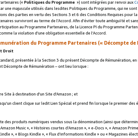
artenaires («
Politiques du Programme
») sont intégrées par renvoi aux
C
r une majuscule utilisés dans lesdites Politiques du Programme, qui ne sont 
ations des parties en vertu des Sections 3 et 6 des Conditions Requises pour l
naires survivront au terme de l'Accord. Afin d’éviter toute ambiguïté et sans l
rticipation au Programme Partenaires, de la Licence PI du Programme Partenai
mme la violation d’une obligation essentielle de l'Accord.
munération du Programme Partenaires (« Décompte de 
t Droit
ndard, présentée à la Section 3 du présent Décompte de Rémunération, en r
ent Décompte de Rémunération – ont lieu lorsque :
tre Site à destination d'un Site d'Amazon ; et
u'un client clique sur ledit Lien Spécial et prend fin lorsque le premier des
 des produits numériques vendus sous la dénomination (ainsi que déterminé 
 Amazon Music », « Histoires courtes d’Amazon », « e-Docs », « Amazon Prim
 Kindle », « Blogs Kindle », « Flux d’informations Kindle » ou « Magazines éle