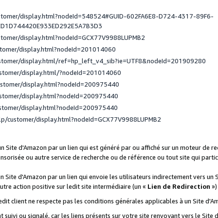
ustomer/display.html?nodeId=548524#GUID-602FA6E8-D724-4317-89F6-
ED1D744420E933ED292E5A7B3D3
ustomer/display.html?nodeId=GCX77V9988LUPMB2
stomer/display.html?nodeId=201014060
ustomer/display.html/ref=hp_left_v4_sib?ie=UTF8&nodeId=201909280
ustomer/display.html/?nodeId=201014060
ustomer/display.html?nodeId=200975440
ustomer/display.html?nodeId=200975440
ustomer/display.html?nodeId=200975440
elp/customer/display.html?nodeId=GCX77V9988LUPMB2
 un Site d'Amazon par un lien qui est généré par ou affiché sur un moteur de 
onsorisée ou autre service de recherche ou de référence ou tout site qui part
un Site d'Amazon par un lien qui envoie les utilisateurs indirectement vers un 
autre action positive sur ledit site intermédiaire (un «
Lien de Redirection
»)
 ledit client ne respecte pas les conditions générales applicables à un Site d'
t suivi ou signalé, car les liens présents sur votre site renvoyant vers le Si