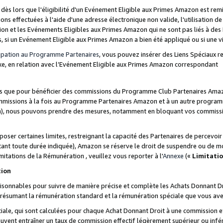
s lors que l'éligibilité d'un Evénement Eligible aux Primes Amazon est remis
ions effectuées à l'aide d'une adresse électronique non valide, l'utilisation d
on et les Evénements Eligibles aux Primes Amazon qui ne sont pas liés à des 
s, si un Evénement Eligible aux Primes Amazon a bien été appliqué ou si une vio
cipation au Programme Partenaires
, vous pouvez insérer des Liens Spéciaux 
xe, en relation avec l’Evénement Eligible aux Primes Amazon correspondant
sées que pour bénéficier des commissions du Programme Club Partenaires Amaz
mmissions à la fois au Programme Partenaires Amazon et à un autre programme
on), nous pouvons prendre des mesures, notamment en bloquant vos commission
oser certaines limites, restreignant la capacité des Partenaires de percevo
stant toute durée indiquée), Amazon se réserve le droit de suspendre ou de m
mitations de la Rémunération , veuillez vous reporter à l'
Annexe
(«
Limitati
tion
sonnables pour suivre de manière précise et complète les Achats Donnant Dro
ts résumant la rémunération standard et la rémunération spéciale que vous av
ale, qui sont calculées pour chaque Achat Donnant Droit à une commission e
uvent entraîner un taux de commission effectif légèrement supérieur ou infér