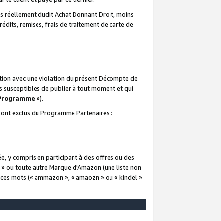
 réellement dudit Achat Donnant Droit, moins
rédits, remises, frais de traitement de carte de
elation avec une violation du présent Décompte de
s susceptibles de publier à tout moment et qui
 Programme
»).
t sont exclus du Programme Partenaires :
e, y compris en participant à des offres ou des
e » ou toute autre Marque d'Amazon (une liste non
e ces mots (« ammazon », « amaozn » ou « kindel »