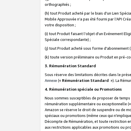
orthographiés ;
(h) tout Produit acheté par le biais d’un Lien Spéc
Mobile Approuvée n’a pas été fourni par l’API Créat
votre disposition ;
(i) tout Produit faisant l'objet d'un Evénement El
Spéciale correspondante) ;
(j) tout Produit acheté sous forme d'abonnement (s
(k) toute version préliminaire ou Produit en pré-c
3. Rémunération Standard
Sous réserve des limitations décrites dans le pré
Annexe
(«
Rémunération Standard
»). La Rému
4. Rémunération spéciale ou Promotions
Nous sommes susceptibles de proposer de temps à
rémunération supplémentaire ou exceptionnelle (
Amazon se réserve le droit de suspendre ou de mo
spéciaux ou promotions (même ceux qui n'impliquent
Décompte de Rémunération, et toute restriction e
aux restrictions applicables aux promotions ou p