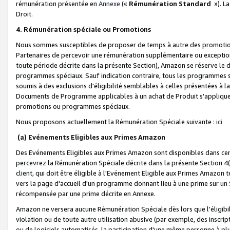
rémunération présentée en
Annexe
(«
Rémunération Standard
»). L
Droit.
4. Rémunération spéciale ou Promotions
Nous sommes susceptibles de proposer de temps à autre des promotion
Partenaires de percevoir une rémunération supplémentaire ou exceptio
toute période décrite dans la présente Section), Amazon se réserve le
programmes spéciaux. Sauf indication contraire, tous les programmes s
soumis à des exclusions d'éligibilité semblables à celles présentées à 
Documents de Programme applicables à un achat de Produit s'appliquera
promotions ou programmes spéciaux.
Nous proposons actuellement la Rémunération Spéciale suivante :
ici
(a) Evénements Eligibles aux Primes Amazon
Des Evénements Eligibles aux Primes Amazon sont disponibles dans cer
percevrez la Rémunération Spéciale décrite dans la présente Section 4(
client, qui doit être éligible à l'Evénement Eligible aux Primes Amazon te
vers la page d'accueil d'un programme donnant lieu à une prime sur un Si
récompensée par une prime décrite en Annexe.
Amazon ne versera aucune Rémunération Spéciale dès lors que l'éligibi
violation ou de toute autre utilisation abusive (par exemple, des inscrip
ou de logiciels automatisés, la participation d'une même personne à p