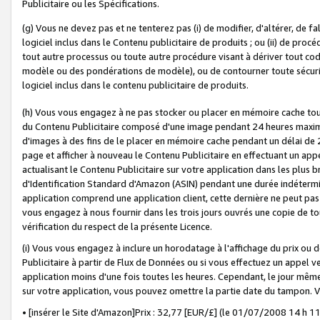
Publicitaire ou les Spécifications.
(g) Vous ne devez pas et ne tenterez pas (i) de modifier, d'altérer, de f
logiciel inclus dans le Contenu publicitaire de produits ; ou (ii) de proc
tout autre processus ou toute autre procédure visant à dériver tout c
modèle ou des pondérations de modèle), ou de contourner toute sécurité a
logiciel inclus dans le contenu publicitaire de produits.
(h) Vous vous engagez à ne pas stocker ou placer en mémoire cache tou
du Contenu Publicitaire composé d'une image pendant 24 heures maxim
d'images à des fins de le placer en mémoire cache pendant un délai de
page et afficher à nouveau le Contenu Publicitaire en effectuant un app
actualisant le Contenu Publicitaire sur votre application dans les plus 
d'Identification Standard d'Amazon (ASIN) pendant une durée indéterminé
application comprend une application client, cette dernière ne peut pa
vous engagez à nous fournir dans les trois jours ouvrés une copie de tou
vérification du respect de la présente Licence.
(i) Vous vous engagez à inclure un horodatage à l'affichage du prix ou 
Publicitaire à partir de Flux de Données ou si vous effectuez un appel ve
application moins d'une fois toutes les heures. Cependant, le jour même
sur votre application, vous pouvez omettre la partie date du tampon.
• [insérer le Site d'Amazon]Prix : 32,77 [EUR/£] (le 01/07/2008 14 h 11 