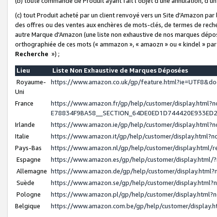
(b) toute commande de Produit ayant fait l'objet d'une annulation, d'u
(c) tout Produit acheté par un client renvoyé vers un Site d'Amazon par
des offres ou des ventes aux enchères de mots-clés, de termes de reche
autre Marque d'Amazon (une liste non exhaustive de nos marques déposée
orthographiée de ces mots (« ammazon », « amaozn » ou « kindel » par
Recherche
») ;
Lieu
Liste Non Exhaustive de Marques Déposées
Royaume-
https://www.amazon.co.uk/gp/feature.html?ie=UTF8&
Uni
France
https://www.amazon.fr/gp/help/customer/display.ht
E78834F9BA58__SECTION_64DE0ED1D744420E933ED
Irlande
https://www.amazon.ie/gp/help/customer/display.htm
Italie
https://www.amazon.it/gp/help/customer/display.html
Pays-Bas
https://www.amazon.nl/gp/help/customer/display.html
Espagne
https://www.amazon.es/gp/help/customer/display.html
Allemagne
https://www.amazon.de/gp/help/customer/display.htm
Suède
https://www.amazon.se/gp/help/customer/display.htm
Pologne
https://www.amazon.pl/gp/help/customer/display.html
Belgique
https://www.amazon.com.be/gp/help/customer/displa