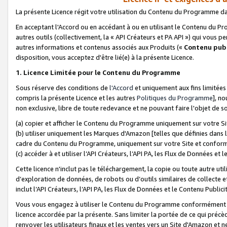
La présente Licence régit votre utilisation du Contenu du Programme d
En acceptant l'Accord ou en accédant à ou en utilisant le Contenu du P
autres outils (collectivement, la «
API Créateurs et PA API
») qui vous pe
autres informations et contenus associés aux Produits («
Contenu publ
disposition, vous acceptez d'être lié(e) à la présente Licence.
1. Licence Limitée pour le Contenu du Programme
Sous réserve des conditions de
l'Accord
et uniquement aux fins limitées
compris la présente Licence et les autres
Politiques du Programme
], n
non exclusive, libre de toute redevance et ne pouvant faire l'objet de so
(a) copier et afficher le Contenu du Programme uniquement sur votre Si
(b) utiliser uniquement les Marques d'Amazon [telles que définies dans 
cadre du Contenu du Programme, uniquement sur votre Site et confo
(c) accéder à et utiliser l’API Créateurs, l’API PA, les Flux de Données e
Cette licence n'inclut pas le téléchargement, la copie ou toute autre util
d’exploration de données, de robots ou d’outils similaires de collecte
inclut l’API Créateurs, l’API PA, les Flux de Données et le Contenu Publici
Vous vous engagez à utiliser le Contenu du Programme conformément a
licence accordée par la présente. Sans limiter la portée de ce qui pré
renvoyer les utilisateurs finaux et les ventes vers un Site d'Amazon et