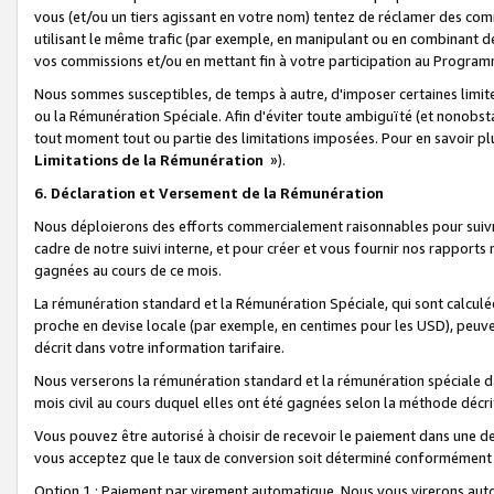
vous (et/ou un tiers agissant en votre nom) tentez de réclamer des c
utilisant le même trafic (par exemple, en manipulant ou en combinant 
vos commissions et/ou en mettant fin à votre participation au Progra
Nous sommes susceptibles, de temps à autre, d'imposer certaines limit
ou la Rémunération Spéciale. Afin d'éviter toute ambiguïté (et nonobst
tout moment tout ou partie des limitations imposées. Pour en savoir plus
Limitations de la Rémunération
»).
6. Déclaration et Versement de la Rémunération
Nous déploierons des efforts commercialement raisonnables pour suivr
cadre de notre suivi interne, et pour créer et vous fournir nos rapport
gagnées au cours de ce mois.
La rémunération standard et la Rémunération Spéciale, qui sont calcul
proche en devise locale (par exemple, en centimes pour les USD), peuve
décrit dans votre information tarifaire.
Nous verserons la rémunération standard et la rémunération spéciale da
mois civil au cours duquel elles ont été gagnées selon la méthode décr
Vous pouvez être autorisé à choisir de recevoir le paiement dans une dev
vous acceptez que le taux de conversion soit déterminé conformément
Option 1 : Paiement par virement automatique.
Nous vous virerons aut