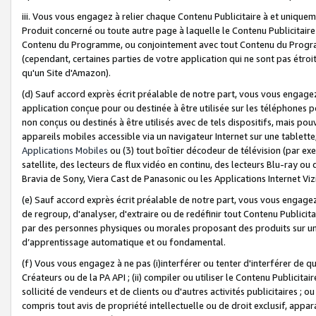
iii. Vous vous engagez à relier chaque Contenu Publicitaire à et uniqu
Produit concerné ou toute autre page à laquelle le Contenu Publicitaire
Contenu du Programme, ou conjointement avec tout Contenu du Programm
(cependant, certaines parties de votre application qui ne sont pas étroi
qu'un Site d'Amazon).
(d) Sauf accord exprès écrit préalable de notre part, vous vous engagez à
application conçue pour ou destinée à être utilisée sur les téléphones p
non conçus ou destinés à être utilisés avec de tels dispositifs, mais pouv
appareils mobiles accessible via un navigateur Internet sur une tablett
Applications Mobiles
ou (3) tout boîtier décodeur de télévision (par ex
satellite, des lecteurs de flux vidéo en continu, des lecteurs Blu-ray o
Bravia de Sony, Viera Cast de Panasonic ou les Applications Internet Viz
(e) Sauf accord exprès écrit préalable de notre part, vous vous engagez 
de regroup, d'analyser, d'extraire ou de redéfinir tout Contenu Publicitai
par des personnes physiques ou morales proposant des produits sur un
d’apprentissage automatique et ou fondamental.
(f) Vous vous engagez à ne pas (i)interférer ou tenter d'interférer de 
Créateurs ou de la PA API ; (ii) compiler ou utiliser le Contenu Publicita
sollicité de vendeurs et de clients ou d'autres activités publicitaires ; ou (
compris tout avis de propriété intellectuelle ou de droit exclusif, appar