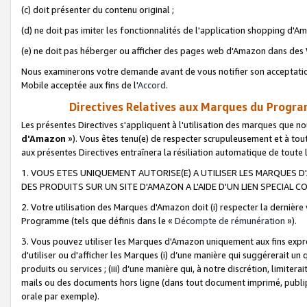
(c) doit présenter du contenu original ;
(d) ne doit pas imiter les fonctionnalités de l'application shopping d'Am
(e) ne doit pas héberger ou afficher des pages web d'Amazon dans de
Nous examinerons votre demande avant de vous notifier son acceptatio
Mobile acceptée aux fins de l'
Accord
.
Directives Relatives aux Marques du Progra
Les présentes Directives s'appliquent à l'utilisation des marques que
d'Amazon
»). Vous êtes tenu(e) de respecter scrupuleusement et à tou
aux présentes Directives entraînera la résiliation automatique de toute
1. VOUS ETES UNIQUEMENT AUTORISE(E) A UTILISER LES MARQUES D'
DES PRODUITS SUR UN SITE D'AMAZON A L'AIDE D'UN LIEN SPECIAL 
2. Votre utilisation des Marques d'Amazon doit (i) respecter la dernière
Programme (tels que définis dans le «
Décompte de rémunération
»).
3. Vous pouvez utiliser les Marques d'Amazon uniquement aux fins expr
d'utiliser ou d'afficher les Marques (i) d’une manière qui suggérerait un
produits ou services ; (iii) d’une manière qui, à notre discrétion, limit
mails ou des documents hors ligne (dans tout document imprimé, publip
orale par exemple).