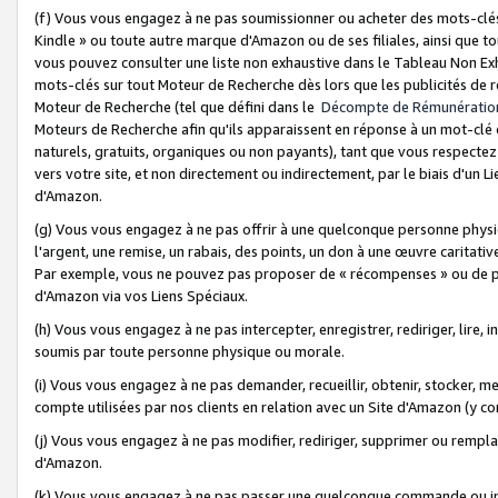
(f) Vous vous engagez à ne pas soumissionner ou acheter des mots-clés,
Kindle » ou toute autre marque d'Amazon ou de ses filiales, ainsi que t
vous pouvez consulter une liste non exhaustive dans le Tableau Non Ex
mots-clés sur tout Moteur de Recherche dès lors que les publicités de 
Moteur de Recherche (tel que défini dans le
Décompte de Rémunératio
Moteurs de Recherche afin qu'ils apparaissent en réponse à un mot-clé o
naturels, gratuits, organiques ou non payants), tant que vous respectez 
vers votre site, et non directement ou indirectement, par le biais d'un Li
d'Amazon.
(g) Vous vous engagez à ne pas offrir à une quelconque personne physi
l'argent, une remise, un rabais, des points, un don à une œuvre caritativ
Par exemple, vous ne pouvez pas proposer de « récompenses » ou de p
d'Amazon via vos Liens Spéciaux.
(h) Vous vous engagez à ne pas intercepter, enregistrer, rediriger, lire
soumis par toute personne physique ou morale.
(i) Vous vous engagez à ne pas demander, recueillir, obtenir, stocker, 
compte utilisées par nos clients en relation avec un Site d'Amazon (y c
(j) Vous vous engagez à ne pas modifier, rediriger, supprimer ou rempla
d'Amazon.
(k) Vous vous engagez à ne pas passer une quelconque commande ou init