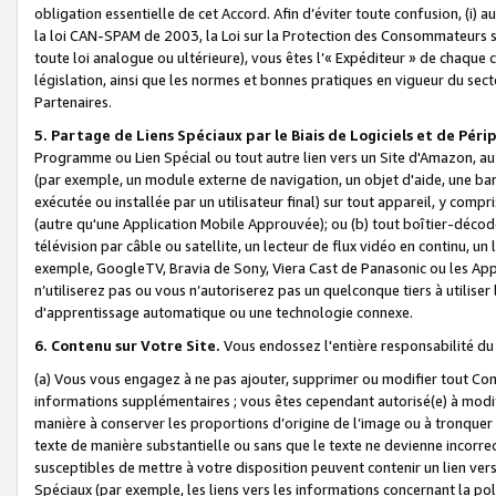
obligation essentielle de cet Accord. Afin d’éviter toute confusion, (i) a
la loi CAN-SPAM de 2003, la Loi sur la Protection des Consommateurs s
toute loi analogue ou ultérieure), vous êtes l’« Expéditeur » de chaque 
législation, ainsi que les normes et bonnes pratiques en vigueur du s
Partenaires.
5. Partage de Liens Spéciaux par le Biais de Logiciels et de Pér
Programme ou Lien Spécial ou tout autre lien vers un Site d'Amazon, au su
(par exemple, un module externe de navigation, un objet d'aide, une ba
exécutée ou installée par un utilisateur final) sur tout appareil, y comp
(autre qu'une Application Mobile Approuvée); ou (b) tout boîtier-décod
télévision par câble ou satellite, un lecteur de flux vidéo en continu, un
exemple, GoogleTV, Bravia de Sony, Viera Cast de Panasonic ou les Appli
n’utiliserez pas ou vous n’autoriserez pas un quelconque tiers à utili
d'apprentissage automatique ou une technologie connexe.
6. Contenu sur Votre Site.
Vous endossez l'entière responsabilité du
(a) Vous vous engagez à ne pas ajouter, supprimer ou modifier tout Co
informations supplémentaires ; vous êtes cependant autorisé(e) à modi
manière à conserver les proportions d’origine de l’image ou à tronquer
texte de manière substantielle ou sans que le texte ne devienne incorr
susceptibles de mettre à votre disposition peuvent contenir un lien ver
Spéciaux (par exemple, les liens vers les informations concernant la poli