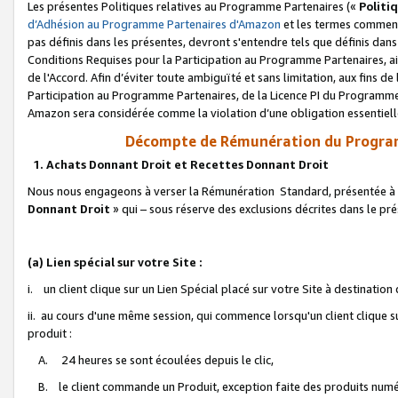
Les présentes Politiques relatives au Programme Partenaires («
Politi
d’Adhésion au Programme Partenaires d'Amazon
et les termes commenç
pas définis dans les présentes, devront s'entendre tels que définis dans 
Conditions Requises pour la Participation au Programme Partenaires, ai
de l'Accord. Afin d’éviter toute ambiguïté et sans limitation, aux fins de
Participation au Programme Partenaires, de la Licence PI du Programme 
Amazon sera considérée comme la violation d’une obligation essentielle
Décompte de Rémunération du Program
1. Achats Donnant Droit et Recettes Donnant Droit
Nous nous engageons à verser la Rémunération Standard, présentée à l
Donnant Droit
» qui – sous réserve des exclusions décrites dans le p
(a) Lien spécial sur votre Site :
i. un client clique sur un Lien Spécial placé sur votre Site à destination
ii. au cours d'une même session, qui commence lorsqu'un client clique s
produit :
A. 24 heures se sont écoulées depuis le clic,
B. le client commande un Produit, exception faite des produits numéri