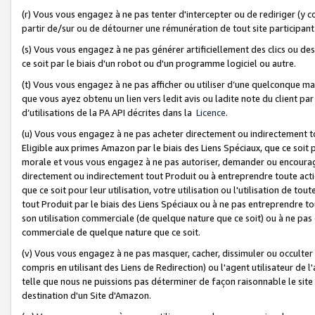
(r) Vous vous engagez à ne pas tenter d'intercepter ou de rediriger (y comp
partir de/sur ou de détourner une rémunération de tout site participa
(s) Vous vous engagez à ne pas générer artificiellement des clics ou de
ce soit par le biais d'un robot ou d'un programme logiciel ou autre.
(t) Vous vous engagez à ne pas afficher ou utiliser d’une quelconque man
que vous ayez obtenu un lien vers ledit avis ou ladite note du client par
d’utilisations de la PA API décrites dans la
Licence
.
(u) Vous vous engagez à ne pas acheter directement ou indirectement t
Eligible aux primes Amazon par le biais des Liens Spéciaux, que ce soit 
morale et vous vous engagez à ne pas autoriser, demander ou encourager
directement ou indirectement tout Produit ou à entreprendre toute acti
que ce soit pour leur utilisation, votre utilisation ou l'utilisation de
tout Produit par le biais des Liens Spéciaux ou à ne pas entreprendre t
son utilisation commerciale (de quelque nature que ce soit) ou à ne pas o
commerciale de quelque nature que ce soit.
(v) Vous vous engagez à ne pas masquer, cacher, dissimuler ou occulter 
compris en utilisant des Liens de Redirection) ou l'agent utilisateur de 
telle que nous ne puissions pas déterminer de façon raisonnable le site ou
destination d'un Site d'Amazon.