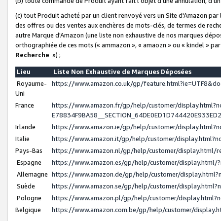
(b) toute commande de Produit ayant fait l'objet d'une annulation, d'u
(c) tout Produit acheté par un client renvoyé vers un Site d'Amazon par
des offres ou des ventes aux enchères de mots-clés, de termes de reche
autre Marque d'Amazon (une liste non exhaustive de nos marques déposée
orthographiée de ces mots (« ammazon », « amaozn » ou « kindel » par
Recherche
») ;
Lieu
Liste Non Exhaustive de Marques Déposées
Royaume-
https://www.amazon.co.uk/gp/feature.html?ie=UTF8&
Uni
France
https://www.amazon.fr/gp/help/customer/display.ht
E78834F9BA58__SECTION_64DE0ED1D744420E933ED
Irlande
https://www.amazon.ie/gp/help/customer/display.htm
Italie
https://www.amazon.it/gp/help/customer/display.html
Pays-Bas
https://www.amazon.nl/gp/help/customer/display.html
Espagne
https://www.amazon.es/gp/help/customer/display.html
Allemagne
https://www.amazon.de/gp/help/customer/display.htm
Suède
https://www.amazon.se/gp/help/customer/display.htm
Pologne
https://www.amazon.pl/gp/help/customer/display.html
Belgique
https://www.amazon.com.be/gp/help/customer/displa