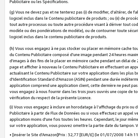
Publicitaire ou les Spécifications.
(g) Vous ne devez pas et ne tenterez pas (i) de modifier, d'altérer, de f
logiciel inclus dans le Contenu publicitaire de produits ; ou (ii) de proc
tout autre processus ou toute autre procédure visant à dériver tout c
modèle ou des pondérations de modèle), ou de contourner toute sécurité a
logiciel inclus dans le contenu publicitaire de produits.
(h) Vous vous engagez à ne pas stocker ou placer en mémoire cache tou
du Contenu Publicitaire composé d'une image pendant 24 heures maxim
d'images à des fins de le placer en mémoire cache pendant un délai de
page et afficher à nouveau le Contenu Publicitaire en effectuant un app
actualisant le Contenu Publicitaire sur votre application dans les plus 
d'Identification Standard d'Amazon (ASIN) pendant une durée indéterminé
application comprend une application client, cette dernière ne peut pa
vous engagez à nous fournir dans les trois jours ouvrés une copie de tou
vérification du respect de la présente Licence.
(i) Vous vous engagez à inclure un horodatage à l'affichage du prix ou 
Publicitaire à partir de Flux de Données ou si vous effectuez un appel ve
application moins d'une fois toutes les heures. Cependant, le jour même
sur votre application, vous pouvez omettre la partie date du tampon.
• [insérer le Site d'Amazon]Prix : 32,77 [EUR/£] (le 01/07/2008 14 h 11 