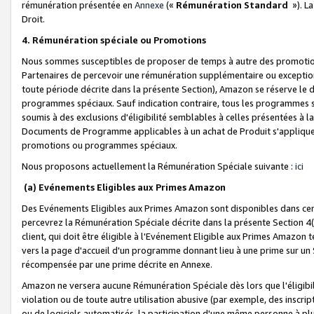
rémunération présentée en
Annexe
(«
Rémunération Standard
»). L
Droit.
4. Rémunération spéciale ou Promotions
Nous sommes susceptibles de proposer de temps à autre des promotion
Partenaires de percevoir une rémunération supplémentaire ou exceptio
toute période décrite dans la présente Section), Amazon se réserve le
programmes spéciaux. Sauf indication contraire, tous les programmes s
soumis à des exclusions d'éligibilité semblables à celles présentées à 
Documents de Programme applicables à un achat de Produit s'appliquera
promotions ou programmes spéciaux.
Nous proposons actuellement la Rémunération Spéciale suivante :
ici
(a) Evénements Eligibles aux Primes Amazon
Des Evénements Eligibles aux Primes Amazon sont disponibles dans cer
percevrez la Rémunération Spéciale décrite dans la présente Section 4(
client, qui doit être éligible à l'Evénement Eligible aux Primes Amazon te
vers la page d'accueil d'un programme donnant lieu à une prime sur un Si
récompensée par une prime décrite en Annexe.
Amazon ne versera aucune Rémunération Spéciale dès lors que l'éligibi
violation ou de toute autre utilisation abusive (par exemple, des inscrip
ou de logiciels automatisés, la participation d'une même personne à p