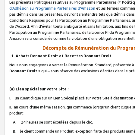
Les présentes Politiques relatives au Programme Partenaires («
Politi
d’Adhésion au Programme Partenaires d'Amazon
et les termes commenç
pas définis dans les présentes, devront s'entendre tels que définis dans 
Conditions Requises pour la Participation au Programme Partenaires, ai
de l'Accord. Afin d’éviter toute ambiguïté et sans limitation, aux fins de
Participation au Programme Partenaires, de la Licence PI du Programme 
Amazon sera considérée comme la violation d’une obligation essentielle
Décompte de Rémunération du Program
1. Achats Donnant Droit et Recettes Donnant Droit
Nous nous engageons à verser la Rémunération Standard, présentée à l
Donnant Droit
» qui – sous réserve des exclusions décrites dans le p
(a) Lien spécial sur votre Site :
i. un client clique sur un Lien Spécial placé sur votre Site à destination
ii. au cours d'une même session, qui commence lorsqu'un client clique s
produit :
A. 24 heures se sont écoulées depuis le clic,
B. le client commande un Produit, exception faite des produits numéri