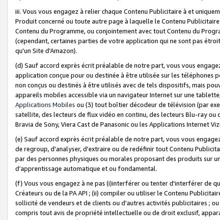
iii. Vous vous engagez à relier chaque Contenu Publicitaire à et uniqu
Produit concerné ou toute autre page à laquelle le Contenu Publicitaire
Contenu du Programme, ou conjointement avec tout Contenu du Programm
(cependant, certaines parties de votre application qui ne sont pas étroi
qu'un Site d'Amazon).
(d) Sauf accord exprès écrit préalable de notre part, vous vous engagez à
application conçue pour ou destinée à être utilisée sur les téléphones p
non conçus ou destinés à être utilisés avec de tels dispositifs, mais pouv
appareils mobiles accessible via un navigateur Internet sur une tablett
Applications Mobiles
ou (3) tout boîtier décodeur de télévision (par ex
satellite, des lecteurs de flux vidéo en continu, des lecteurs Blu-ray o
Bravia de Sony, Viera Cast de Panasonic ou les Applications Internet Viz
(e) Sauf accord exprès écrit préalable de notre part, vous vous engagez 
de regroup, d'analyser, d'extraire ou de redéfinir tout Contenu Publicitai
par des personnes physiques ou morales proposant des produits sur un
d’apprentissage automatique et ou fondamental.
(f) Vous vous engagez à ne pas (i)interférer ou tenter d'interférer de 
Créateurs ou de la PA API ; (ii) compiler ou utiliser le Contenu Publicita
sollicité de vendeurs et de clients ou d'autres activités publicitaires ; ou (
compris tout avis de propriété intellectuelle ou de droit exclusif, appar