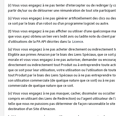
(r) Vous vous engagez à ne pas tenter d'intercepter ou de rediriger (y comp
partir de/sur ou de détourner une rémunération de tout site participa
(s) Vous vous engagez à ne pas générer artificiellement des clics ou de
ce soit par le biais d'un robot ou d'un programme logiciel ou autre.
(t) Vous vous engagez à ne pas afficher ou utiliser d’une quelconque man
que vous ayez obtenu un lien vers ledit avis ou ladite note du client par
d’utilisations de la PA API décrites dans la
Licence
.
(u) Vous vous engagez à ne pas acheter directement ou indirectement t
Eligible aux primes Amazon par le biais des Liens Spéciaux, que ce soit 
morale et vous vous engagez à ne pas autoriser, demander ou encourager
directement ou indirectement tout Produit ou à entreprendre toute acti
que ce soit pour leur utilisation, votre utilisation ou l'utilisation de
tout Produit par le biais des Liens Spéciaux ou à ne pas entreprendre t
son utilisation commerciale (de quelque nature que ce soit) ou à ne pas o
commerciale de quelque nature que ce soit.
(v) Vous vous engagez à ne pas masquer, cacher, dissimuler ou occulter 
compris en utilisant des Liens de Redirection) ou l'agent utilisateur de 
telle que nous ne puissions pas déterminer de façon raisonnable le site ou
destination d'un Site d'Amazon.