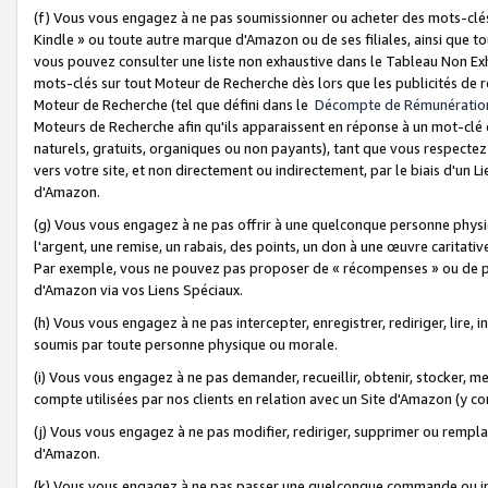
(f) Vous vous engagez à ne pas soumissionner ou acheter des mots-clés,
Kindle » ou toute autre marque d'Amazon ou de ses filiales, ainsi que t
vous pouvez consulter une liste non exhaustive dans le Tableau Non Ex
mots-clés sur tout Moteur de Recherche dès lors que les publicités de 
Moteur de Recherche (tel que défini dans le
Décompte de Rémunératio
Moteurs de Recherche afin qu'ils apparaissent en réponse à un mot-clé o
naturels, gratuits, organiques ou non payants), tant que vous respectez 
vers votre site, et non directement ou indirectement, par le biais d'un Li
d'Amazon.
(g) Vous vous engagez à ne pas offrir à une quelconque personne physi
l'argent, une remise, un rabais, des points, un don à une œuvre caritativ
Par exemple, vous ne pouvez pas proposer de « récompenses » ou de p
d'Amazon via vos Liens Spéciaux.
(h) Vous vous engagez à ne pas intercepter, enregistrer, rediriger, lire
soumis par toute personne physique ou morale.
(i) Vous vous engagez à ne pas demander, recueillir, obtenir, stocker, 
compte utilisées par nos clients en relation avec un Site d'Amazon (y c
(j) Vous vous engagez à ne pas modifier, rediriger, supprimer ou rempla
d'Amazon.
(k) Vous vous engagez à ne pas passer une quelconque commande ou init