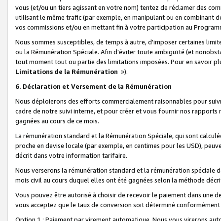
vous (et/ou un tiers agissant en votre nom) tentez de réclamer des c
utilisant le même trafic (par exemple, en manipulant ou en combinant 
vos commissions et/ou en mettant fin à votre participation au Progra
Nous sommes susceptibles, de temps à autre, d'imposer certaines limit
ou la Rémunération Spéciale. Afin d'éviter toute ambiguïté (et nonobst
tout moment tout ou partie des limitations imposées. Pour en savoir plus
Limitations de la Rémunération
»).
6. Déclaration et Versement de la Rémunération
Nous déploierons des efforts commercialement raisonnables pour suivr
cadre de notre suivi interne, et pour créer et vous fournir nos rapport
gagnées au cours de ce mois.
La rémunération standard et la Rémunération Spéciale, qui sont calcul
proche en devise locale (par exemple, en centimes pour les USD), peuve
décrit dans votre information tarifaire.
Nous verserons la rémunération standard et la rémunération spéciale da
mois civil au cours duquel elles ont été gagnées selon la méthode décr
Vous pouvez être autorisé à choisir de recevoir le paiement dans une dev
vous acceptez que le taux de conversion soit déterminé conformément
Option 1 : Paiement par virement automatique.
Nous vous virerons aut