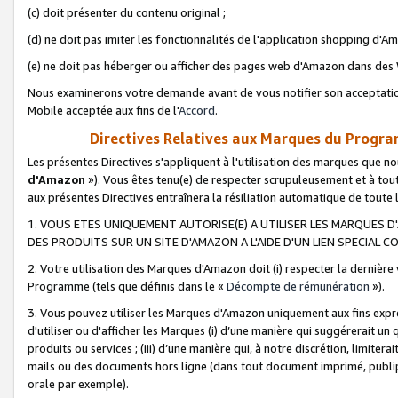
(c) doit présenter du contenu original ;
(d) ne doit pas imiter les fonctionnalités de l'application shopping d'Am
(e) ne doit pas héberger ou afficher des pages web d'Amazon dans de
Nous examinerons votre demande avant de vous notifier son acceptatio
Mobile acceptée aux fins de l'
Accord
.
Directives Relatives aux Marques du Progra
Les présentes Directives s'appliquent à l'utilisation des marques que
d'Amazon
»). Vous êtes tenu(e) de respecter scrupuleusement et à tou
aux présentes Directives entraînera la résiliation automatique de toute
1. VOUS ETES UNIQUEMENT AUTORISE(E) A UTILISER LES MARQUES D'
DES PRODUITS SUR UN SITE D'AMAZON A L'AIDE D'UN LIEN SPECIAL 
2. Votre utilisation des Marques d'Amazon doit (i) respecter la dernière
Programme (tels que définis dans le «
Décompte de rémunération
»).
3. Vous pouvez utiliser les Marques d'Amazon uniquement aux fins expr
d'utiliser ou d'afficher les Marques (i) d’une manière qui suggérerait un
produits ou services ; (iii) d’une manière qui, à notre discrétion, limit
mails ou des documents hors ligne (dans tout document imprimé, publip
orale par exemple).