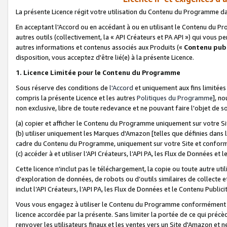
La présente Licence régit votre utilisation du Contenu du Programme d
En acceptant l'Accord ou en accédant à ou en utilisant le Contenu du P
autres outils (collectivement, la «
API Créateurs et PA API
») qui vous pe
autres informations et contenus associés aux Produits («
Contenu publ
disposition, vous acceptez d'être lié(e) à la présente Licence.
1. Licence Limitée pour le Contenu du Programme
Sous réserve des conditions de
l'Accord
et uniquement aux fins limitées
compris la présente Licence et les autres
Politiques du Programme
], n
non exclusive, libre de toute redevance et ne pouvant faire l'objet de so
(a) copier et afficher le Contenu du Programme uniquement sur votre Si
(b) utiliser uniquement les Marques d'Amazon [telles que définies dans 
cadre du Contenu du Programme, uniquement sur votre Site et confo
(c) accéder à et utiliser l’API Créateurs, l’API PA, les Flux de Données e
Cette licence n'inclut pas le téléchargement, la copie ou toute autre util
d’exploration de données, de robots ou d’outils similaires de collecte
inclut l’API Créateurs, l’API PA, les Flux de Données et le Contenu Publici
Vous vous engagez à utiliser le Contenu du Programme conformément a
licence accordée par la présente. Sans limiter la portée de ce qui pré
renvoyer les utilisateurs finaux et les ventes vers un Site d'Amazon et