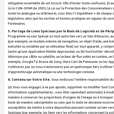
obligation essentielle de cet Accord. Afin d’éviter toute confusion, (i) a
la loi CAN-SPAM de 2003, la Loi sur la Protection des Consommateurs s
toute loi analogue ou ultérieure), vous êtes l’« Expéditeur » de chaque 
législation, ainsi que les normes et bonnes pratiques en vigueur du s
Partenaires.
5. Partage de Liens Spéciaux par le Biais de Logiciels et de Pér
Programme ou Lien Spécial ou tout autre lien vers un Site d'Amazon, au su
(par exemple, un module externe de navigation, un objet d'aide, une ba
exécutée ou installée par un utilisateur final) sur tout appareil, y comp
(autre qu'une Application Mobile Approuvée); ou (b) tout boîtier-décod
télévision par câble ou satellite, un lecteur de flux vidéo en continu, un
exemple, GoogleTV, Bravia de Sony, Viera Cast de Panasonic ou les Appli
n’utiliserez pas ou vous n’autoriserez pas un quelconque tiers à utili
d'apprentissage automatique ou une technologie connexe.
6. Contenu sur Votre Site.
Vous endossez l'entière responsabilité du
(a) Vous vous engagez à ne pas ajouter, supprimer ou modifier tout Co
informations supplémentaires ; vous êtes cependant autorisé(e) à modi
manière à conserver les proportions d’origine de l’image ou à tronquer
texte de manière substantielle ou sans que le texte ne devienne incorr
susceptibles de mettre à votre disposition peuvent contenir un lien ver
Spéciaux (par exemple, les liens vers les informations concernant la poli