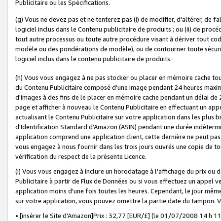
Publicitaire ou les Spécifications.
(g) Vous ne devez pas et ne tenterez pas (i) de modifier, d'altérer, de f
logiciel inclus dans le Contenu publicitaire de produits ; ou (ii) de proc
tout autre processus ou toute autre procédure visant à dériver tout c
modèle ou des pondérations de modèle), ou de contourner toute sécurité a
logiciel inclus dans le contenu publicitaire de produits.
(h) Vous vous engagez à ne pas stocker ou placer en mémoire cache tou
du Contenu Publicitaire composé d'une image pendant 24 heures maxim
d'images à des fins de le placer en mémoire cache pendant un délai de
page et afficher à nouveau le Contenu Publicitaire en effectuant un app
actualisant le Contenu Publicitaire sur votre application dans les plus 
d'Identification Standard d'Amazon (ASIN) pendant une durée indéterminé
application comprend une application client, cette dernière ne peut pa
vous engagez à nous fournir dans les trois jours ouvrés une copie de tou
vérification du respect de la présente Licence.
(i) Vous vous engagez à inclure un horodatage à l'affichage du prix ou 
Publicitaire à partir de Flux de Données ou si vous effectuez un appel ve
application moins d'une fois toutes les heures. Cependant, le jour même
sur votre application, vous pouvez omettre la partie date du tampon.
• [insérer le Site d'Amazon]Prix : 32,77 [EUR/£] (le 01/07/2008 14 h 11 