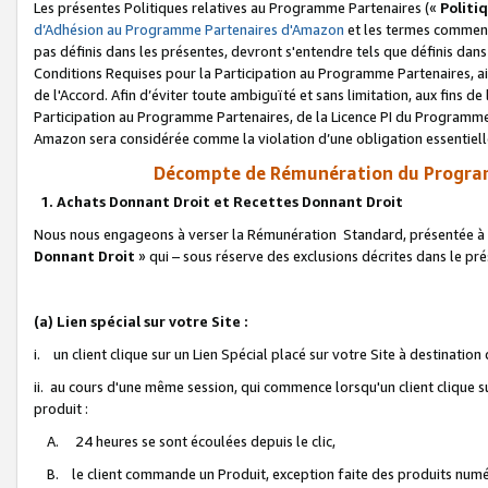
Les présentes Politiques relatives au Programme Partenaires («
Politi
d’Adhésion au Programme Partenaires d'Amazon
et les termes commenç
pas définis dans les présentes, devront s'entendre tels que définis dans 
Conditions Requises pour la Participation au Programme Partenaires, ai
de l'Accord. Afin d’éviter toute ambiguïté et sans limitation, aux fins de
Participation au Programme Partenaires, de la Licence PI du Programme 
Amazon sera considérée comme la violation d’une obligation essentielle
Décompte de Rémunération du Program
1. Achats Donnant Droit et Recettes Donnant Droit
Nous nous engageons à verser la Rémunération Standard, présentée à l
Donnant Droit
» qui – sous réserve des exclusions décrites dans le p
(a) Lien spécial sur votre Site :
i. un client clique sur un Lien Spécial placé sur votre Site à destination
ii. au cours d'une même session, qui commence lorsqu'un client clique s
produit :
A. 24 heures se sont écoulées depuis le clic,
B. le client commande un Produit, exception faite des produits numéri