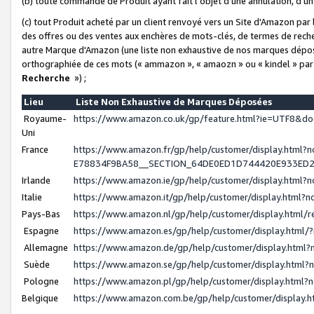
(b) toute commande de Produit ayant fait l'objet d'une annulation, d'u
(c) tout Produit acheté par un client renvoyé vers un Site d'Amazon par
des offres ou des ventes aux enchères de mots-clés, de termes de reche
autre Marque d'Amazon (une liste non exhaustive de nos marques déposée
orthographiée de ces mots (« ammazon », « amaozn » ou « kindel » par
Recherche
») ;
Lieu
Liste Non Exhaustive de Marques Déposées
Royaume-
https://www.amazon.co.uk/gp/feature.html?ie=UTF8&
Uni
France
https://www.amazon.fr/gp/help/customer/display.ht
E78834F9BA58__SECTION_64DE0ED1D744420E933ED
Irlande
https://www.amazon.ie/gp/help/customer/display.htm
Italie
https://www.amazon.it/gp/help/customer/display.html
Pays-Bas
https://www.amazon.nl/gp/help/customer/display.html
Espagne
https://www.amazon.es/gp/help/customer/display.html
Allemagne
https://www.amazon.de/gp/help/customer/display.htm
Suède
https://www.amazon.se/gp/help/customer/display.htm
Pologne
https://www.amazon.pl/gp/help/customer/display.html
Belgique
https://www.amazon.com.be/gp/help/customer/displa