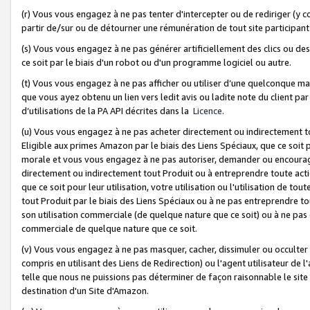
(r) Vous vous engagez à ne pas tenter d'intercepter ou de rediriger (y comp
partir de/sur ou de détourner une rémunération de tout site participa
(s) Vous vous engagez à ne pas générer artificiellement des clics ou de
ce soit par le biais d'un robot ou d'un programme logiciel ou autre.
(t) Vous vous engagez à ne pas afficher ou utiliser d’une quelconque man
que vous ayez obtenu un lien vers ledit avis ou ladite note du client par
d’utilisations de la PA API décrites dans la
Licence
.
(u) Vous vous engagez à ne pas acheter directement ou indirectement t
Eligible aux primes Amazon par le biais des Liens Spéciaux, que ce soit 
morale et vous vous engagez à ne pas autoriser, demander ou encourager
directement ou indirectement tout Produit ou à entreprendre toute acti
que ce soit pour leur utilisation, votre utilisation ou l'utilisation de
tout Produit par le biais des Liens Spéciaux ou à ne pas entreprendre t
son utilisation commerciale (de quelque nature que ce soit) ou à ne pas o
commerciale de quelque nature que ce soit.
(v) Vous vous engagez à ne pas masquer, cacher, dissimuler ou occulter 
compris en utilisant des Liens de Redirection) ou l'agent utilisateur de 
telle que nous ne puissions pas déterminer de façon raisonnable le site ou
destination d'un Site d'Amazon.