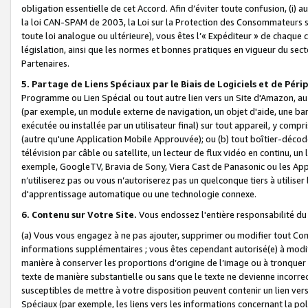
obligation essentielle de cet Accord. Afin d’éviter toute confusion, (i) a
la loi CAN-SPAM de 2003, la Loi sur la Protection des Consommateurs s
toute loi analogue ou ultérieure), vous êtes l’« Expéditeur » de chaque 
législation, ainsi que les normes et bonnes pratiques en vigueur du s
Partenaires.
5. Partage de Liens Spéciaux par le Biais de Logiciels et de Pér
Programme ou Lien Spécial ou tout autre lien vers un Site d'Amazon, au su
(par exemple, un module externe de navigation, un objet d'aide, une ba
exécutée ou installée par un utilisateur final) sur tout appareil, y comp
(autre qu'une Application Mobile Approuvée); ou (b) tout boîtier-décod
télévision par câble ou satellite, un lecteur de flux vidéo en continu, un
exemple, GoogleTV, Bravia de Sony, Viera Cast de Panasonic ou les Appli
n’utiliserez pas ou vous n’autoriserez pas un quelconque tiers à utili
d'apprentissage automatique ou une technologie connexe.
6. Contenu sur Votre Site.
Vous endossez l'entière responsabilité du
(a) Vous vous engagez à ne pas ajouter, supprimer ou modifier tout Co
informations supplémentaires ; vous êtes cependant autorisé(e) à modi
manière à conserver les proportions d’origine de l’image ou à tronquer
texte de manière substantielle ou sans que le texte ne devienne incorr
susceptibles de mettre à votre disposition peuvent contenir un lien ver
Spéciaux (par exemple, les liens vers les informations concernant la poli