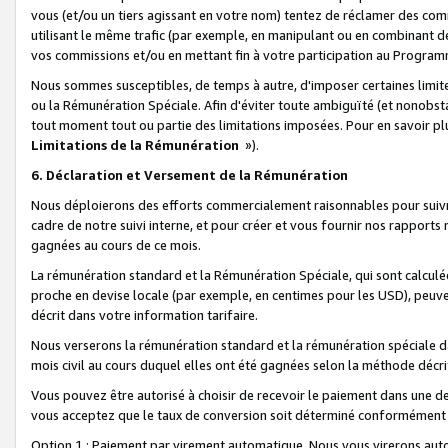
vous (et/ou un tiers agissant en votre nom) tentez de réclamer des c
utilisant le même trafic (par exemple, en manipulant ou en combinant 
vos commissions et/ou en mettant fin à votre participation au Progra
Nous sommes susceptibles, de temps à autre, d'imposer certaines limit
ou la Rémunération Spéciale. Afin d'éviter toute ambiguïté (et nonobst
tout moment tout ou partie des limitations imposées. Pour en savoir plus
Limitations de la Rémunération
»).
6. Déclaration et Versement de la Rémunération
Nous déploierons des efforts commercialement raisonnables pour suivr
cadre de notre suivi interne, et pour créer et vous fournir nos rapport
gagnées au cours de ce mois.
La rémunération standard et la Rémunération Spéciale, qui sont calcul
proche en devise locale (par exemple, en centimes pour les USD), peuve
décrit dans votre information tarifaire.
Nous verserons la rémunération standard et la rémunération spéciale da
mois civil au cours duquel elles ont été gagnées selon la méthode décr
Vous pouvez être autorisé à choisir de recevoir le paiement dans une dev
vous acceptez que le taux de conversion soit déterminé conformément
Option 1 : Paiement par virement automatique.
Nous vous virerons aut