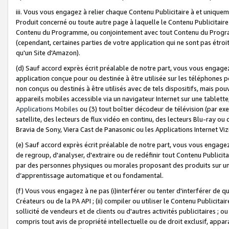
iii. Vous vous engagez à relier chaque Contenu Publicitaire à et uniqu
Produit concerné ou toute autre page à laquelle le Contenu Publicitaire
Contenu du Programme, ou conjointement avec tout Contenu du Programm
(cependant, certaines parties de votre application qui ne sont pas étroi
qu'un Site d'Amazon).
(d) Sauf accord exprès écrit préalable de notre part, vous vous engagez à
application conçue pour ou destinée à être utilisée sur les téléphones p
non conçus ou destinés à être utilisés avec de tels dispositifs, mais pouv
appareils mobiles accessible via un navigateur Internet sur une tablett
Applications Mobiles
ou (3) tout boîtier décodeur de télévision (par ex
satellite, des lecteurs de flux vidéo en continu, des lecteurs Blu-ray o
Bravia de Sony, Viera Cast de Panasonic ou les Applications Internet Viz
(e) Sauf accord exprès écrit préalable de notre part, vous vous engagez 
de regroup, d'analyser, d'extraire ou de redéfinir tout Contenu Publicitai
par des personnes physiques ou morales proposant des produits sur un
d’apprentissage automatique et ou fondamental.
(f) Vous vous engagez à ne pas (i)interférer ou tenter d'interférer de 
Créateurs ou de la PA API ; (ii) compiler ou utiliser le Contenu Publicita
sollicité de vendeurs et de clients ou d'autres activités publicitaires ; ou (
compris tout avis de propriété intellectuelle ou de droit exclusif, appar