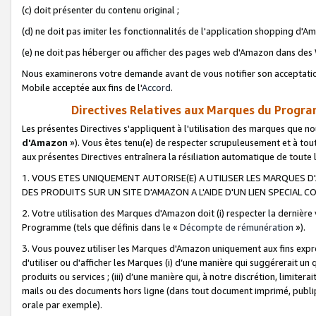
(c) doit présenter du contenu original ;
(d) ne doit pas imiter les fonctionnalités de l'application shopping d'Am
(e) ne doit pas héberger ou afficher des pages web d'Amazon dans de
Nous examinerons votre demande avant de vous notifier son acceptatio
Mobile acceptée aux fins de l'
Accord
.
Directives Relatives aux Marques du Progra
Les présentes Directives s'appliquent à l'utilisation des marques que
d'Amazon
»). Vous êtes tenu(e) de respecter scrupuleusement et à tou
aux présentes Directives entraînera la résiliation automatique de toute
1. VOUS ETES UNIQUEMENT AUTORISE(E) A UTILISER LES MARQUES D'
DES PRODUITS SUR UN SITE D'AMAZON A L'AIDE D'UN LIEN SPECIAL 
2. Votre utilisation des Marques d'Amazon doit (i) respecter la dernière
Programme (tels que définis dans le «
Décompte de rémunération
»).
3. Vous pouvez utiliser les Marques d'Amazon uniquement aux fins expr
d'utiliser ou d'afficher les Marques (i) d’une manière qui suggérerait un
produits ou services ; (iii) d’une manière qui, à notre discrétion, limit
mails ou des documents hors ligne (dans tout document imprimé, publip
orale par exemple).