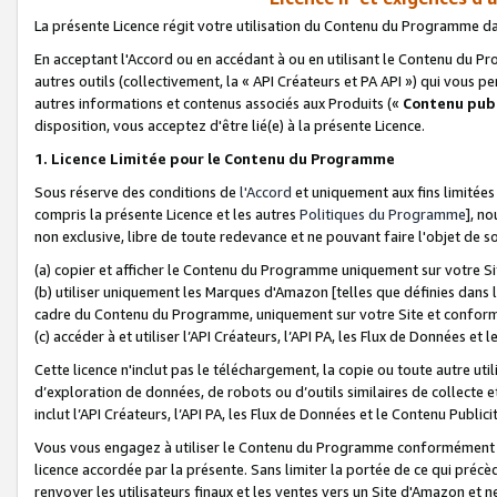
La présente Licence régit votre utilisation du Contenu du Programme d
En acceptant l'Accord ou en accédant à ou en utilisant le Contenu du P
autres outils (collectivement, la «
API Créateurs et PA API
») qui vous pe
autres informations et contenus associés aux Produits («
Contenu publ
disposition, vous acceptez d'être lié(e) à la présente Licence.
1. Licence Limitée pour le Contenu du Programme
Sous réserve des conditions de
l'Accord
et uniquement aux fins limitées
compris la présente Licence et les autres
Politiques du Programme
], n
non exclusive, libre de toute redevance et ne pouvant faire l'objet de so
(a) copier et afficher le Contenu du Programme uniquement sur votre Si
(b) utiliser uniquement les Marques d'Amazon [telles que définies dans 
cadre du Contenu du Programme, uniquement sur votre Site et confo
(c) accéder à et utiliser l’API Créateurs, l’API PA, les Flux de Données e
Cette licence n'inclut pas le téléchargement, la copie ou toute autre util
d’exploration de données, de robots ou d’outils similaires de collecte
inclut l’API Créateurs, l’API PA, les Flux de Données et le Contenu Publici
Vous vous engagez à utiliser le Contenu du Programme conformément a
licence accordée par la présente. Sans limiter la portée de ce qui pré
renvoyer les utilisateurs finaux et les ventes vers un Site d'Amazon et