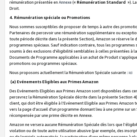
rémunération présentée en
Annexe
(«
Rémunération Standard
»). L
Droit.
4. Rémunération spéciale ou Promotions
Nous sommes susceptibles de proposer de temps à autre des promotion
Partenaires de percevoir une rémunération supplémentaire ou exceptio
toute période décrite dans la présente Section), Amazon se réserve le
programmes spéciaux. Sauf indication contraire, tous les programmes s
soumis à des exclusions d'éligibilité semblables à celles présentées à 
Documents de Programme applicables à un achat de Produit s'appliquera
promotions ou programmes spéciaux.
Nous proposons actuellement la Rémunération Spéciale suivante :
ici
(a) Evénements Eligibles aux Primes Amazon
Des Evénements Eligibles aux Primes Amazon sont disponibles dans cer
percevrez la Rémunération Spéciale décrite dans la présente Section 4(
client, qui doit être éligible à l'Evénement Eligible aux Primes Amazon te
vers la page d'accueil d'un programme donnant lieu à une prime sur un Si
récompensée par une prime décrite en Annexe.
Amazon ne versera aucune Rémunération Spéciale dès lors que l'éligibi
violation ou de toute autre utilisation abusive (par exemple, des inscrip
ou de logiciels automatisés, la participation d'une même personne à p