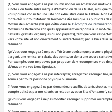
(f) Vous vous engagez à ne pas soumissionner ou acheter des mots-clés,
Kindle » ou toute autre marque d'Amazon ou de ses filiales, ainsi que t
vous pouvez consulter une liste non exhaustive dans le Tableau Non Ex
mots-clés sur tout Moteur de Recherche dès lors que les publicités de 
Moteur de Recherche (tel que défini dans le
Décompte de Rémunératio
Moteurs de Recherche afin qu'ils apparaissent en réponse à un mot-clé o
naturels, gratuits, organiques ou non payants), tant que vous respectez 
vers votre site, et non directement ou indirectement, par le biais d'un Li
d'Amazon.
(g) Vous vous engagez à ne pas offrir à une quelconque personne physi
l'argent, une remise, un rabais, des points, un don à une œuvre caritativ
Par exemple, vous ne pouvez pas proposer de « récompenses » ou de p
d'Amazon via vos Liens Spéciaux.
(h) Vous vous engagez à ne pas intercepter, enregistrer, rediriger, lire
soumis par toute personne physique ou morale.
(i) Vous vous engagez à ne pas demander, recueillir, obtenir, stocker, 
compte utilisées par nos clients en relation avec un Site d'Amazon (y c
(j) Vous vous engagez à ne pas modifier, rediriger, supprimer ou rempla
d'Amazon.
(k) Vous vous engagez à ne pas passer une quelconque commande ou init