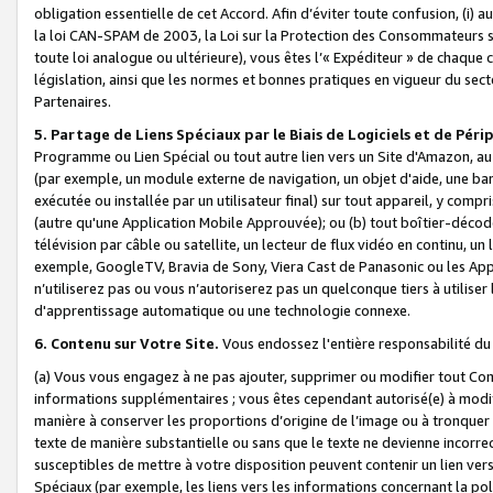
obligation essentielle de cet Accord. Afin d’éviter toute confusion, (i) a
la loi CAN-SPAM de 2003, la Loi sur la Protection des Consommateurs s
toute loi analogue ou ultérieure), vous êtes l’« Expéditeur » de chaque 
législation, ainsi que les normes et bonnes pratiques en vigueur du s
Partenaires.
5. Partage de Liens Spéciaux par le Biais de Logiciels et de Pér
Programme ou Lien Spécial ou tout autre lien vers un Site d'Amazon, au su
(par exemple, un module externe de navigation, un objet d'aide, une ba
exécutée ou installée par un utilisateur final) sur tout appareil, y comp
(autre qu'une Application Mobile Approuvée); ou (b) tout boîtier-décod
télévision par câble ou satellite, un lecteur de flux vidéo en continu, un
exemple, GoogleTV, Bravia de Sony, Viera Cast de Panasonic ou les Appli
n’utiliserez pas ou vous n’autoriserez pas un quelconque tiers à utili
d'apprentissage automatique ou une technologie connexe.
6. Contenu sur Votre Site.
Vous endossez l'entière responsabilité du
(a) Vous vous engagez à ne pas ajouter, supprimer ou modifier tout Co
informations supplémentaires ; vous êtes cependant autorisé(e) à modi
manière à conserver les proportions d’origine de l’image ou à tronquer
texte de manière substantielle ou sans que le texte ne devienne incorr
susceptibles de mettre à votre disposition peuvent contenir un lien ver
Spéciaux (par exemple, les liens vers les informations concernant la poli