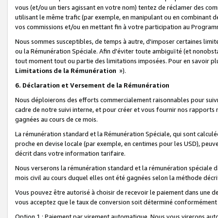
vous (et/ou un tiers agissant en votre nom) tentez de réclamer des c
utilisant le même trafic (par exemple, en manipulant ou en combinant 
vos commissions et/ou en mettant fin à votre participation au Progra
Nous sommes susceptibles, de temps à autre, d'imposer certaines limit
ou la Rémunération Spéciale. Afin d'éviter toute ambiguïté (et nonobst
tout moment tout ou partie des limitations imposées. Pour en savoir plus
Limitations de la Rémunération
»).
6. Déclaration et Versement de la Rémunération
Nous déploierons des efforts commercialement raisonnables pour suivr
cadre de notre suivi interne, et pour créer et vous fournir nos rapport
gagnées au cours de ce mois.
La rémunération standard et la Rémunération Spéciale, qui sont calcul
proche en devise locale (par exemple, en centimes pour les USD), peuve
décrit dans votre information tarifaire.
Nous verserons la rémunération standard et la rémunération spéciale da
mois civil au cours duquel elles ont été gagnées selon la méthode décr
Vous pouvez être autorisé à choisir de recevoir le paiement dans une dev
vous acceptez que le taux de conversion soit déterminé conformément
Option 1 : Paiement par virement automatique.
Nous vous virerons aut