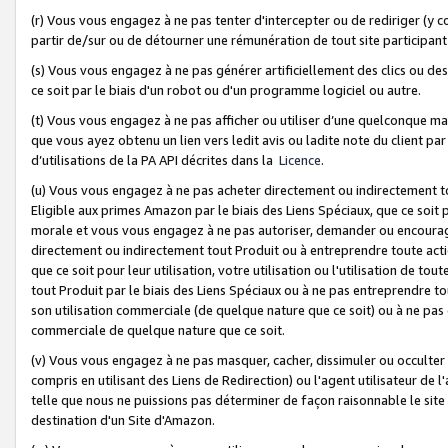
(r) Vous vous engagez à ne pas tenter d'intercepter ou de rediriger (y comp
partir de/sur ou de détourner une rémunération de tout site participa
(s) Vous vous engagez à ne pas générer artificiellement des clics ou de
ce soit par le biais d'un robot ou d'un programme logiciel ou autre.
(t) Vous vous engagez à ne pas afficher ou utiliser d’une quelconque man
que vous ayez obtenu un lien vers ledit avis ou ladite note du client par
d’utilisations de la PA API décrites dans la
Licence
.
(u) Vous vous engagez à ne pas acheter directement ou indirectement t
Eligible aux primes Amazon par le biais des Liens Spéciaux, que ce soit 
morale et vous vous engagez à ne pas autoriser, demander ou encourager
directement ou indirectement tout Produit ou à entreprendre toute acti
que ce soit pour leur utilisation, votre utilisation ou l'utilisation de
tout Produit par le biais des Liens Spéciaux ou à ne pas entreprendre t
son utilisation commerciale (de quelque nature que ce soit) ou à ne pas o
commerciale de quelque nature que ce soit.
(v) Vous vous engagez à ne pas masquer, cacher, dissimuler ou occulter 
compris en utilisant des Liens de Redirection) ou l'agent utilisateur de 
telle que nous ne puissions pas déterminer de façon raisonnable le site ou
destination d'un Site d'Amazon.