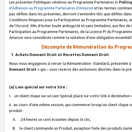
Les présentes Politiques relatives au Programme Partenaires («
Politi
d’Adhésion au Programme Partenaires d'Amazon
et les termes commenç
pas définis dans les présentes, devront s'entendre tels que définis dans 
Conditions Requises pour la Participation au Programme Partenaires, ai
de l'Accord. Afin d’éviter toute ambiguïté et sans limitation, aux fins de
Participation au Programme Partenaires, de la Licence PI du Programme 
Amazon sera considérée comme la violation d’une obligation essentielle
Décompte de Rémunération du Program
1. Achats Donnant Droit et Recettes Donnant Droit
Nous nous engageons à verser la Rémunération Standard, présentée à l
Donnant Droit
» qui – sous réserve des exclusions décrites dans le p
(a) Lien spécial sur votre Site :
i. un client clique sur un Lien Spécial placé sur votre Site à destination
ii. au cours d'une même session, qui commence lorsqu'un client clique s
produit :
A. 24 heures se sont écoulées depuis le clic,
B. le client commande un Produit, exception faite des produits numéri