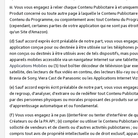
iii. Vous vous engagez à relier chaque Contenu Publicitaire à et uniqu
Produit concerné ou toute autre page à laquelle le Contenu Publicitaire
Contenu du Programme, ou conjointement avec tout Contenu du Programm
(cependant, certaines parties de votre application qui ne sont pas étroi
qu'un Site d'Amazon).
(d) Sauf accord exprès écrit préalable de notre part, vous vous engagez à
application conçue pour ou destinée à être utilisée sur les téléphones p
non conçus ou destinés à être utilisés avec de tels dispositifs, mais pouv
appareils mobiles accessible via un navigateur Internet sur une tablett
Applications Mobiles
ou (3) tout boîtier décodeur de télévision (par ex
satellite, des lecteurs de flux vidéo en continu, des lecteurs Blu-ray o
Bravia de Sony, Viera Cast de Panasonic ou les Applications Internet Viz
(e) Sauf accord exprès écrit préalable de notre part, vous vous engagez 
de regroup, d'analyser, d'extraire ou de redéfinir tout Contenu Publicitai
par des personnes physiques ou morales proposant des produits sur un
d’apprentissage automatique et ou fondamental.
(f) Vous vous engagez à ne pas (i)interférer ou tenter d'interférer de 
Créateurs ou de la PA API ; (ii) compiler ou utiliser le Contenu Publicita
sollicité de vendeurs et de clients ou d'autres activités publicitaires ; ou (
compris tout avis de propriété intellectuelle ou de droit exclusif, appar