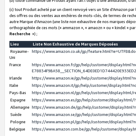
(b) toute commande de Produit ayant fait l'objet d'une annulation, d'u
(c) tout Produit acheté par un client renvoyé vers un Site d'Amazon par
des offres ou des ventes aux enchères de mots-clés, de termes de reche
autre Marque d'Amazon (une liste non exhaustive de nos marques déposée
orthographiée de ces mots (« ammazon », « amaozn » ou « kindel » par
Recherche
») ;
Lieu
Liste Non Exhaustive de Marques Déposées
Royaume-
https://www.amazon.co.uk/gp/feature.html?ie=UTF8&
Uni
France
https://www.amazon.fr/gp/help/customer/display.ht
E78834F9BA58__SECTION_64DE0ED1D744420E933ED
Irlande
https://www.amazon.ie/gp/help/customer/display.htm
Italie
https://www.amazon.it/gp/help/customer/display.html
Pays-Bas
https://www.amazon.nl/gp/help/customer/display.html
Espagne
https://www.amazon.es/gp/help/customer/display.html
Allemagne
https://www.amazon.de/gp/help/customer/display.htm
Suède
https://www.amazon.se/gp/help/customer/display.htm
Pologne
https://www.amazon.pl/gp/help/customer/display.html
Belgique
https://www.amazon.com.be/gp/help/customer/displa