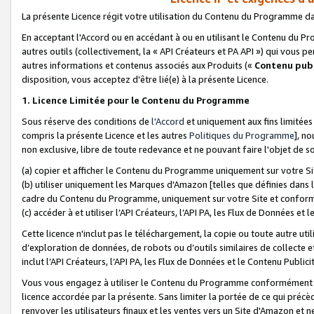
La présente Licence régit votre utilisation du Contenu du Programme d
En acceptant l'Accord ou en accédant à ou en utilisant le Contenu du P
autres outils (collectivement, la «
API Créateurs et PA API
») qui vous pe
autres informations et contenus associés aux Produits («
Contenu publ
disposition, vous acceptez d'être lié(e) à la présente Licence.
1. Licence Limitée pour le Contenu du Programme
Sous réserve des conditions de
l'Accord
et uniquement aux fins limitées
compris la présente Licence et les autres
Politiques du Programme
], n
non exclusive, libre de toute redevance et ne pouvant faire l'objet de so
(a) copier et afficher le Contenu du Programme uniquement sur votre Si
(b) utiliser uniquement les Marques d'Amazon [telles que définies dans 
cadre du Contenu du Programme, uniquement sur votre Site et confo
(c) accéder à et utiliser l’API Créateurs, l’API PA, les Flux de Données e
Cette licence n'inclut pas le téléchargement, la copie ou toute autre util
d’exploration de données, de robots ou d’outils similaires de collecte
inclut l’API Créateurs, l’API PA, les Flux de Données et le Contenu Publici
Vous vous engagez à utiliser le Contenu du Programme conformément a
licence accordée par la présente. Sans limiter la portée de ce qui pré
renvoyer les utilisateurs finaux et les ventes vers un Site d'Amazon et