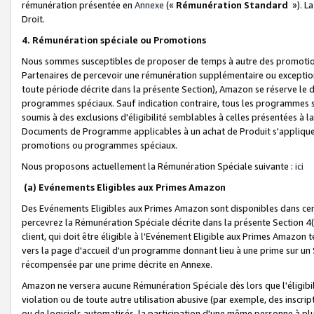
rémunération présentée en
Annexe
(«
Rémunération Standard
»). L
Droit.
4. Rémunération spéciale ou Promotions
Nous sommes susceptibles de proposer de temps à autre des promotion
Partenaires de percevoir une rémunération supplémentaire ou exceptio
toute période décrite dans la présente Section), Amazon se réserve le
programmes spéciaux. Sauf indication contraire, tous les programmes s
soumis à des exclusions d'éligibilité semblables à celles présentées à 
Documents de Programme applicables à un achat de Produit s'appliquera
promotions ou programmes spéciaux.
Nous proposons actuellement la Rémunération Spéciale suivante :
ici
(a) Evénements Eligibles aux Primes Amazon
Des Evénements Eligibles aux Primes Amazon sont disponibles dans cer
percevrez la Rémunération Spéciale décrite dans la présente Section 4(
client, qui doit être éligible à l'Evénement Eligible aux Primes Amazon te
vers la page d'accueil d'un programme donnant lieu à une prime sur un Si
récompensée par une prime décrite en Annexe.
Amazon ne versera aucune Rémunération Spéciale dès lors que l'éligibi
violation ou de toute autre utilisation abusive (par exemple, des inscrip
ou de logiciels automatisés, la participation d'une même personne à p