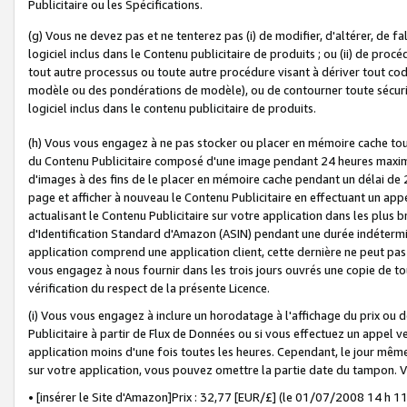
Publicitaire ou les Spécifications.
(g) Vous ne devez pas et ne tenterez pas (i) de modifier, d'altérer, de f
logiciel inclus dans le Contenu publicitaire de produits ; ou (ii) de proc
tout autre processus ou toute autre procédure visant à dériver tout c
modèle ou des pondérations de modèle), ou de contourner toute sécurité a
logiciel inclus dans le contenu publicitaire de produits.
(h) Vous vous engagez à ne pas stocker ou placer en mémoire cache tou
du Contenu Publicitaire composé d'une image pendant 24 heures maxim
d'images à des fins de le placer en mémoire cache pendant un délai de
page et afficher à nouveau le Contenu Publicitaire en effectuant un app
actualisant le Contenu Publicitaire sur votre application dans les plus 
d'Identification Standard d'Amazon (ASIN) pendant une durée indéterminé
application comprend une application client, cette dernière ne peut pa
vous engagez à nous fournir dans les trois jours ouvrés une copie de tou
vérification du respect de la présente Licence.
(i) Vous vous engagez à inclure un horodatage à l'affichage du prix ou 
Publicitaire à partir de Flux de Données ou si vous effectuez un appel ve
application moins d'une fois toutes les heures. Cependant, le jour même
sur votre application, vous pouvez omettre la partie date du tampon.
• [insérer le Site d'Amazon]Prix : 32,77 [EUR/£] (le 01/07/2008 14 h 11 