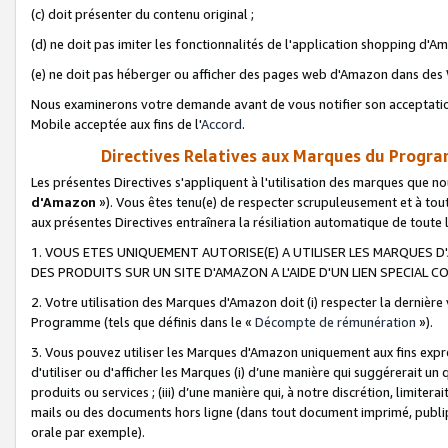
(c) doit présenter du contenu original ;
(d) ne doit pas imiter les fonctionnalités de l'application shopping d'Am
(e) ne doit pas héberger ou afficher des pages web d'Amazon dans de
Nous examinerons votre demande avant de vous notifier son acceptatio
Mobile acceptée aux fins de l'
Accord
.
Directives Relatives aux Marques du Progra
Les présentes Directives s'appliquent à l'utilisation des marques que
d'Amazon
»). Vous êtes tenu(e) de respecter scrupuleusement et à tou
aux présentes Directives entraînera la résiliation automatique de toute
1. VOUS ETES UNIQUEMENT AUTORISE(E) A UTILISER LES MARQUES D'
DES PRODUITS SUR UN SITE D'AMAZON A L'AIDE D'UN LIEN SPECIAL 
2. Votre utilisation des Marques d'Amazon doit (i) respecter la dernière
Programme (tels que définis dans le «
Décompte de rémunération
»).
3. Vous pouvez utiliser les Marques d'Amazon uniquement aux fins expr
d'utiliser ou d'afficher les Marques (i) d’une manière qui suggérerait un
produits ou services ; (iii) d’une manière qui, à notre discrétion, limit
mails ou des documents hors ligne (dans tout document imprimé, publip
orale par exemple).