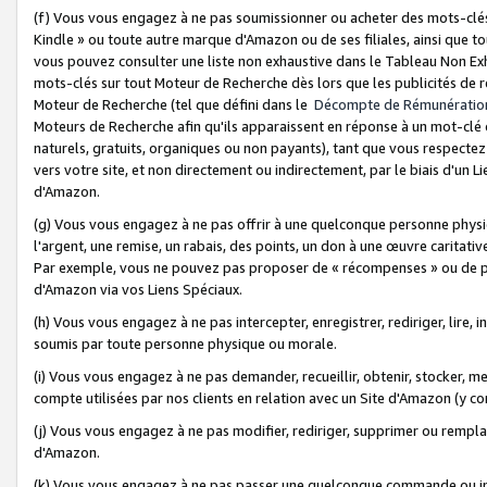
(f) Vous vous engagez à ne pas soumissionner ou acheter des mots-clés,
Kindle » ou toute autre marque d'Amazon ou de ses filiales, ainsi que t
vous pouvez consulter une liste non exhaustive dans le Tableau Non Ex
mots-clés sur tout Moteur de Recherche dès lors que les publicités de 
Moteur de Recherche (tel que défini dans le
Décompte de Rémunératio
Moteurs de Recherche afin qu'ils apparaissent en réponse à un mot-clé o
naturels, gratuits, organiques ou non payants), tant que vous respectez 
vers votre site, et non directement ou indirectement, par le biais d'un Li
d'Amazon.
(g) Vous vous engagez à ne pas offrir à une quelconque personne physi
l'argent, une remise, un rabais, des points, un don à une œuvre caritativ
Par exemple, vous ne pouvez pas proposer de « récompenses » ou de p
d'Amazon via vos Liens Spéciaux.
(h) Vous vous engagez à ne pas intercepter, enregistrer, rediriger, lire
soumis par toute personne physique ou morale.
(i) Vous vous engagez à ne pas demander, recueillir, obtenir, stocker, 
compte utilisées par nos clients en relation avec un Site d'Amazon (y c
(j) Vous vous engagez à ne pas modifier, rediriger, supprimer ou rempla
d'Amazon.
(k) Vous vous engagez à ne pas passer une quelconque commande ou init