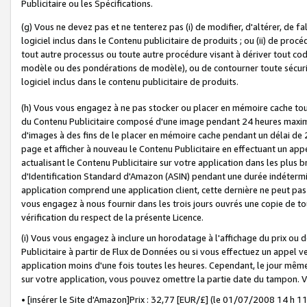
Publicitaire ou les Spécifications.
(g) Vous ne devez pas et ne tenterez pas (i) de modifier, d'altérer, de f
logiciel inclus dans le Contenu publicitaire de produits ; ou (ii) de proc
tout autre processus ou toute autre procédure visant à dériver tout c
modèle ou des pondérations de modèle), ou de contourner toute sécurité a
logiciel inclus dans le contenu publicitaire de produits.
(h) Vous vous engagez à ne pas stocker ou placer en mémoire cache tou
du Contenu Publicitaire composé d'une image pendant 24 heures maxim
d'images à des fins de le placer en mémoire cache pendant un délai de
page et afficher à nouveau le Contenu Publicitaire en effectuant un app
actualisant le Contenu Publicitaire sur votre application dans les plus 
d'Identification Standard d'Amazon (ASIN) pendant une durée indéterminé
application comprend une application client, cette dernière ne peut pa
vous engagez à nous fournir dans les trois jours ouvrés une copie de tou
vérification du respect de la présente Licence.
(i) Vous vous engagez à inclure un horodatage à l'affichage du prix ou 
Publicitaire à partir de Flux de Données ou si vous effectuez un appel ve
application moins d'une fois toutes les heures. Cependant, le jour même
sur votre application, vous pouvez omettre la partie date du tampon.
• [insérer le Site d'Amazon]Prix : 32,77 [EUR/£] (le 01/07/2008 14 h 11 