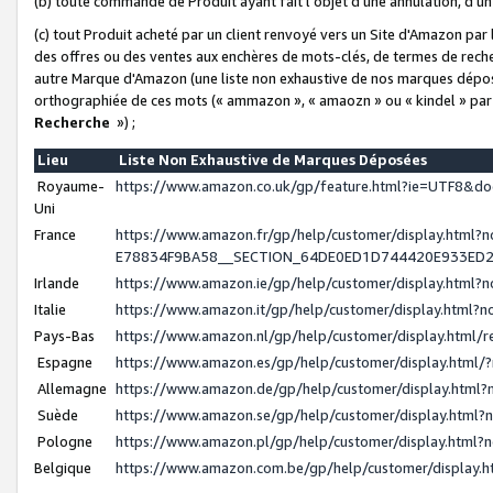
(b) toute commande de Produit ayant fait l'objet d'une annulation, d'u
(c) tout Produit acheté par un client renvoyé vers un Site d'Amazon par
des offres ou des ventes aux enchères de mots-clés, de termes de reche
autre Marque d'Amazon (une liste non exhaustive de nos marques déposée
orthographiée de ces mots (« ammazon », « amaozn » ou « kindel » par
Recherche
») ;
Lieu
Liste Non Exhaustive de Marques Déposées
Royaume-
https://www.amazon.co.uk/gp/feature.html?ie=UTF8&
Uni
France
https://www.amazon.fr/gp/help/customer/display.ht
E78834F9BA58__SECTION_64DE0ED1D744420E933ED
Irlande
https://www.amazon.ie/gp/help/customer/display.htm
Italie
https://www.amazon.it/gp/help/customer/display.html
Pays-Bas
https://www.amazon.nl/gp/help/customer/display.html
Espagne
https://www.amazon.es/gp/help/customer/display.html
Allemagne
https://www.amazon.de/gp/help/customer/display.htm
Suède
https://www.amazon.se/gp/help/customer/display.htm
Pologne
https://www.amazon.pl/gp/help/customer/display.html
Belgique
https://www.amazon.com.be/gp/help/customer/displa