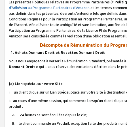
Les présentes Politiques relatives au Programme Partenaires («
Politi
d’Adhésion au Programme Partenaires d'Amazon
et les termes commenç
pas définis dans les présentes, devront s'entendre tels que définis dans 
Conditions Requises pour la Participation au Programme Partenaires, ai
de l'Accord. Afin d’éviter toute ambiguïté et sans limitation, aux fins de
Participation au Programme Partenaires, de la Licence PI du Programme 
Amazon sera considérée comme la violation d’une obligation essentielle
Décompte de Rémunération du Program
1. Achats Donnant Droit et Recettes Donnant Droit
Nous nous engageons à verser la Rémunération Standard, présentée à l
Donnant Droit
» qui – sous réserve des exclusions décrites dans le p
(a) Lien spécial sur votre Site :
i. un client clique sur un Lien Spécial placé sur votre Site à destination
ii. au cours d'une même session, qui commence lorsqu'un client clique s
produit :
A. 24 heures se sont écoulées depuis le clic,
B. le client commande un Produit, exception faite des produits numéri