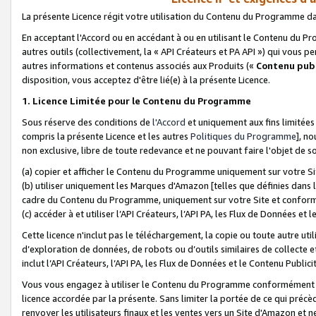
La présente Licence régit votre utilisation du Contenu du Programme d
En acceptant l'Accord ou en accédant à ou en utilisant le Contenu du P
autres outils (collectivement, la «
API Créateurs et PA API
») qui vous pe
autres informations et contenus associés aux Produits («
Contenu publ
disposition, vous acceptez d'être lié(e) à la présente Licence.
1. Licence Limitée pour le Contenu du Programme
Sous réserve des conditions de
l'Accord
et uniquement aux fins limitées
compris la présente Licence et les autres
Politiques du Programme
], n
non exclusive, libre de toute redevance et ne pouvant faire l'objet de so
(a) copier et afficher le Contenu du Programme uniquement sur votre Si
(b) utiliser uniquement les Marques d'Amazon [telles que définies dans 
cadre du Contenu du Programme, uniquement sur votre Site et confo
(c) accéder à et utiliser l’API Créateurs, l’API PA, les Flux de Données e
Cette licence n'inclut pas le téléchargement, la copie ou toute autre util
d’exploration de données, de robots ou d’outils similaires de collecte
inclut l’API Créateurs, l’API PA, les Flux de Données et le Contenu Publici
Vous vous engagez à utiliser le Contenu du Programme conformément a
licence accordée par la présente. Sans limiter la portée de ce qui pré
renvoyer les utilisateurs finaux et les ventes vers un Site d'Amazon et