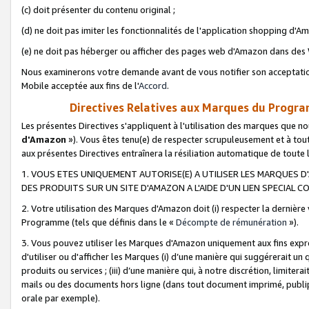
(c) doit présenter du contenu original ;
(d) ne doit pas imiter les fonctionnalités de l'application shopping d'Am
(e) ne doit pas héberger ou afficher des pages web d'Amazon dans de
Nous examinerons votre demande avant de vous notifier son acceptatio
Mobile acceptée aux fins de l'
Accord
.
Directives Relatives aux Marques du Progra
Les présentes Directives s'appliquent à l'utilisation des marques que
d'Amazon
»). Vous êtes tenu(e) de respecter scrupuleusement et à tou
aux présentes Directives entraînera la résiliation automatique de toute
1. VOUS ETES UNIQUEMENT AUTORISE(E) A UTILISER LES MARQUES D'
DES PRODUITS SUR UN SITE D'AMAZON A L'AIDE D'UN LIEN SPECIAL 
2. Votre utilisation des Marques d'Amazon doit (i) respecter la dernière
Programme (tels que définis dans le «
Décompte de rémunération
»).
3. Vous pouvez utiliser les Marques d'Amazon uniquement aux fins expr
d'utiliser ou d'afficher les Marques (i) d’une manière qui suggérerait un
produits ou services ; (iii) d’une manière qui, à notre discrétion, limit
mails ou des documents hors ligne (dans tout document imprimé, publip
orale par exemple).