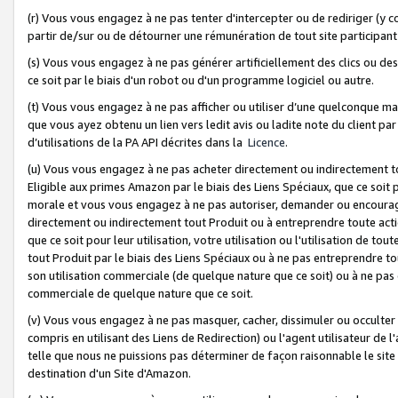
(r) Vous vous engagez à ne pas tenter d'intercepter ou de rediriger (y comp
partir de/sur ou de détourner une rémunération de tout site participa
(s) Vous vous engagez à ne pas générer artificiellement des clics ou de
ce soit par le biais d'un robot ou d'un programme logiciel ou autre.
(t) Vous vous engagez à ne pas afficher ou utiliser d’une quelconque man
que vous ayez obtenu un lien vers ledit avis ou ladite note du client par
d’utilisations de la PA API décrites dans la
Licence
.
(u) Vous vous engagez à ne pas acheter directement ou indirectement t
Eligible aux primes Amazon par le biais des Liens Spéciaux, que ce soit 
morale et vous vous engagez à ne pas autoriser, demander ou encourager
directement ou indirectement tout Produit ou à entreprendre toute acti
que ce soit pour leur utilisation, votre utilisation ou l'utilisation de
tout Produit par le biais des Liens Spéciaux ou à ne pas entreprendre t
son utilisation commerciale (de quelque nature que ce soit) ou à ne pas o
commerciale de quelque nature que ce soit.
(v) Vous vous engagez à ne pas masquer, cacher, dissimuler ou occulter 
compris en utilisant des Liens de Redirection) ou l'agent utilisateur de 
telle que nous ne puissions pas déterminer de façon raisonnable le site ou
destination d'un Site d'Amazon.