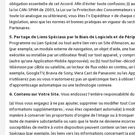
obligation essentielle de cet Accord. Afin d’éviter toute confusion, (i) a
la loi CAN-SPAM de 2003, la Loi sur la Protection des Consommateurs s
toute loi analogue ou ultérieure), vous êtes l’« Expéditeur » de chaque 
législation, ainsi que les normes et bonnes pratiques en vigueur du s
Partenaires.
5. Partage de Liens Spéciaux par le Biais de Logiciels et de Pér
Programme ou Lien Spécial ou tout autre lien vers un Site d'Amazon, au su
(par exemple, un module externe de navigation, un objet d'aide, une ba
exécutée ou installée par un utilisateur final) sur tout appareil, y comp
(autre qu'une Application Mobile Approuvée); ou (b) tout boîtier-décod
télévision par câble ou satellite, un lecteur de flux vidéo en continu, un
exemple, GoogleTV, Bravia de Sony, Viera Cast de Panasonic ou les Appli
n’utiliserez pas ou vous n’autoriserez pas un quelconque tiers à utili
d'apprentissage automatique ou une technologie connexe.
6. Contenu sur Votre Site.
Vous endossez l'entière responsabilité du
(a) Vous vous engagez à ne pas ajouter, supprimer ou modifier tout Co
informations supplémentaires ; vous êtes cependant autorisé(e) à modi
manière à conserver les proportions d’origine de l’image ou à tronquer
texte de manière substantielle ou sans que le texte ne devienne incorr
susceptibles de mettre à votre disposition peuvent contenir un lien ver
Spéciaux (par exemple, les liens vers les informations concernant la poli