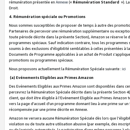
rémunération présentée en
Annexe
(«
Rémunération Standard
»). L
Droit.
4. Rémunération spéciale ou Promotions
Nous sommes susceptibles de proposer de temps à autre des promotion
Partenaires de percevoir une rémunération supplémentaire ou exceptio
toute période décrite dans la présente Section), Amazon se réserve le
programmes spéciaux. Sauf indication contraire, tous les programmes s
soumis à des exclusions d'éligibilité semblables à celles présentées à 
Documents de Programme applicables à un achat de Produit s'appliquera
promotions ou programmes spéciaux.
Nous proposons actuellement la Rémunération Spéciale suivante :
ici
(a) Evénements Eligibles aux Primes Amazon
Des Evénements Eligibles aux Primes Amazon sont disponibles dans cer
percevrez la Rémunération Spéciale décrite dans la présente Section 4(
client, qui doit être éligible à l'Evénement Eligible aux Primes Amazon te
vers la page d'accueil d'un programme donnant lieu à une prime sur un Si
récompensée par une prime décrite en Annexe.
Amazon ne versera aucune Rémunération Spéciale dès lors que l'éligibi
violation ou de toute autre utilisation abusive (par exemple, des inscrip
ou de logiciels automatisés, la participation d'une même personne à p