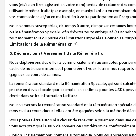
vous (et/ou un tiers agissant en votre nom) tentez de réclamer des c
utilisant le même trafic (par exemple, en manipulant ou en combinant 
vos commissions et/ou en mettant fin à votre participation au Progra
Nous sommes susceptibles, de temps à autre, d'imposer certaines limit
ou la Rémunération Spéciale. Afin d'éviter toute ambiguïté (et nonobst
tout moment tout ou partie des limitations imposées. Pour en savoir plus
Limitations de la Rémunération
»).
6. Déclaration et Versement de la Rémunération
Nous déploierons des efforts commercialement raisonnables pour suivr
cadre de notre suivi interne, et pour créer et vous fournir nos rapport
gagnées au cours de ce mois.
La rémunération standard et la Rémunération Spéciale, qui sont calcul
proche en devise locale (par exemple, en centimes pour les USD), peuve
décrit dans votre information tarifaire.
Nous verserons la rémunération standard et la rémunération spéciale da
mois civil au cours duquel elles ont été gagnées selon la méthode décr
Vous pouvez être autorisé à choisir de recevoir le paiement dans une dev
vous acceptez que le taux de conversion soit déterminé conformément
Option 1 : Paiement par virement automatique.
Nous vous virerons aut