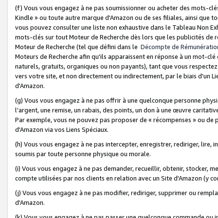
(f) Vous vous engagez à ne pas soumissionner ou acheter des mots-clés,
Kindle » ou toute autre marque d'Amazon ou de ses filiales, ainsi que t
vous pouvez consulter une liste non exhaustive dans le Tableau Non Ex
mots-clés sur tout Moteur de Recherche dès lors que les publicités de 
Moteur de Recherche (tel que défini dans le
Décompte de Rémunératio
Moteurs de Recherche afin qu'ils apparaissent en réponse à un mot-clé o
naturels, gratuits, organiques ou non payants), tant que vous respectez 
vers votre site, et non directement ou indirectement, par le biais d'un Li
d'Amazon.
(g) Vous vous engagez à ne pas offrir à une quelconque personne physi
l'argent, une remise, un rabais, des points, un don à une œuvre caritativ
Par exemple, vous ne pouvez pas proposer de « récompenses » ou de p
d'Amazon via vos Liens Spéciaux.
(h) Vous vous engagez à ne pas intercepter, enregistrer, rediriger, lire
soumis par toute personne physique ou morale.
(i) Vous vous engagez à ne pas demander, recueillir, obtenir, stocker, 
compte utilisées par nos clients en relation avec un Site d'Amazon (y c
(j) Vous vous engagez à ne pas modifier, rediriger, supprimer ou rempla
d'Amazon.
(k) Vous vous engagez à ne pas passer une quelconque commande ou init