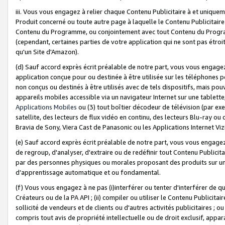
iii. Vous vous engagez à relier chaque Contenu Publicitaire à et uniqu
Produit concerné ou toute autre page à laquelle le Contenu Publicitaire
Contenu du Programme, ou conjointement avec tout Contenu du Programm
(cependant, certaines parties de votre application qui ne sont pas étroi
qu'un Site d'Amazon).
(d) Sauf accord exprès écrit préalable de notre part, vous vous engagez à
application conçue pour ou destinée à être utilisée sur les téléphones p
non conçus ou destinés à être utilisés avec de tels dispositifs, mais pouv
appareils mobiles accessible via un navigateur Internet sur une tablett
Applications Mobiles
ou (3) tout boîtier décodeur de télévision (par ex
satellite, des lecteurs de flux vidéo en continu, des lecteurs Blu-ray o
Bravia de Sony, Viera Cast de Panasonic ou les Applications Internet Viz
(e) Sauf accord exprès écrit préalable de notre part, vous vous engagez 
de regroup, d'analyser, d'extraire ou de redéfinir tout Contenu Publicitai
par des personnes physiques ou morales proposant des produits sur un
d’apprentissage automatique et ou fondamental.
(f) Vous vous engagez à ne pas (i)interférer ou tenter d'interférer de 
Créateurs ou de la PA API ; (ii) compiler ou utiliser le Contenu Publicita
sollicité de vendeurs et de clients ou d'autres activités publicitaires ; ou (
compris tout avis de propriété intellectuelle ou de droit exclusif, appar