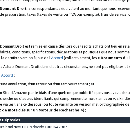
 Donnant Droit
» correspondantes équivalent au montant que nous recevons
 de préparation, taxes (taxes de vente ou TVA par exemple), frais de service, c
s Donnant Droit est remise en cause dès lors que lesdits achats ont lieu en r
lités, conditions, spécifications, déclarations et politiques que nous somme
a dernière version à jour de l'
Accord
(collectivement, les «
Documents du
 des Achats Donnant Droit dans d'autres circonstances, ne sont pas éligibles e
e
Accord
;
d'une annulation, d'un retour ou d'un remboursement ; et
 un Site d'Amazon par le biais d'une quelconque publicité que vous avez acheté
cherche ou d'autres identifiants qui comprennent le mot « amazon », « kindl
 via les liens ci-dessous) ou toute variante ou version mal orthographiée d
t de mots clés sur un Moteur de Recherche
») ;
es Déposées
ture.html?ie=UTF8&docId=1000642963