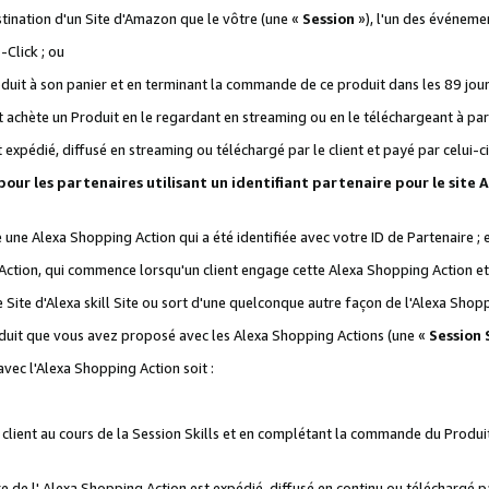
stination d'un Site d'Amazon que le vôtre (une «
Session
»), l'un des événemen
Click ; ou
it à son panier et en terminant la commande de ce produit dans les 89 jours sui
achète un Produit en le regardant en streaming ou en le téléchargeant à part
st expédié, diffusé en streaming ou téléchargé par le client et payé par celui-ci
 pour les partenaires utilisant un identifiant partenaire pour le si
ge une Alexa Shopping Action qui a été identifiée avec votre ID de Partenaire ; 
Action, qui commence lorsqu'un client engage cette Alexa Shopping Action et s
 Site d'Alexa skill Site ou sort d'une quelconque autre façon de l'Alexa Shop
uit que vous avez proposé avec les Alexa Shopping Actions (une «
Session S
vec l'Alexa Shopping Action soit :
 client au cours de la Session Skills et en complétant la commande du Produ
 de l' Alexa Shopping Action est expédié, diffusé en continu ou téléchargé par