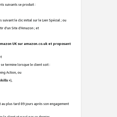
ts suivants se produit :
vant le clic initial sur le Lien Spécial ; ou
ir d'un Site d'Amazon ; et
te Amazon UK sur amazon.co.uk et proposant
et
e termine lorsque le client soit :
ping Action, ou
kills
»),
it au plus tard 89 jours après son engagement
 le client et payé par ce dernier.