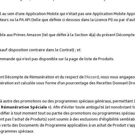
ial au sein d’une Application Mobile qui n’était pas une Application Mobile Ap
eurs ou la PA API (telle que définie ci dessous dans la Licence PI) ou par d’au
igible aux Primes Amazon (tel que défini à la Section 4(a) du présent Décomp
auf disposition contraire dans le Contrat) ; et
ommande qui n’est pas disponible sur la page de liste de Produits.
sent Décompte de Rémunération et du respect de l'
Accord
, nous nous engageo
nération est calculée sous forme d'un pourcentage des Recettes Donnant Dro
 autre des promotions ou des programmes spéciaux généraux, permettant à t
«
Rémunération Spéciale
»). Afin d'éviter toute ambiguïté (et nonobstant t
difier à tout moment tout ou partie des promotions ou programmes spéciaux.
 pas l'achat de Produits) sont soumis à des exclusions d'éligibilité semblabl
n vertu des Documents de Programme applicables à un achat de Produit s'app
rogrammes spéciaux.