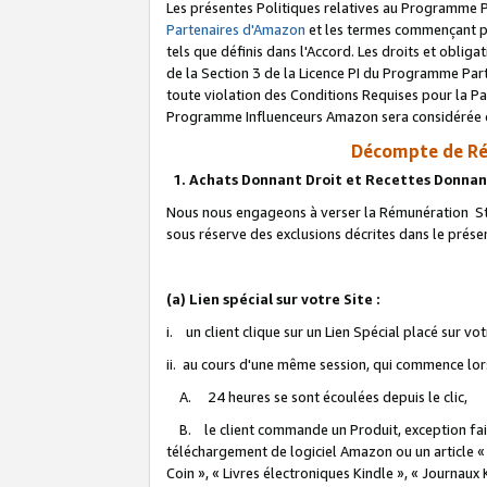
Les présentes Politiques relatives au Programme P
Partenaires d'Amazon
et les termes commençant pa
tels que définis dans l'Accord. Les droits et oblig
de la Section 3 de la Licence PI du Programme Parte
toute violation des Conditions Requises pour la Pa
Programme Influenceurs Amazon sera considérée co
Décompte de Ré
1. Achats Donnant Droit et Recettes Donnan
Nous nous engageons à verser la Rémunération Sta
sous réserve des exclusions décrites dans le prés
(a) Lien spécial sur votre Site :
i. un client clique sur un Lien Spécial placé sur vo
ii. au cours d'une même session, qui commence lorsq
A. 24 heures se sont écoulées depuis le clic,
B. le client commande un Produit, exception faite
téléchargement de logiciel Amazon ou un article «
Coin », « Livres électroniques Kindle », « Journaux