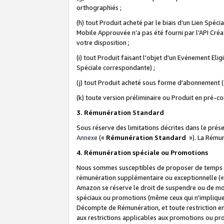
orthographiés ;
(h) tout Produit acheté par le biais d’un Lien Spéc
Mobile Approuvée n’a pas été fourni par l’API Créat
votre disposition ;
(i) tout Produit faisant l'objet d'un Evénement El
Spéciale correspondante) ;
(j) tout Produit acheté sous forme d'abonnement (s
(k) toute version préliminaire ou Produit en pré-c
3. Rémunération Standard
Sous réserve des limitations décrites dans le pré
Annexe
(«
Rémunération Standard
»). La Rému
4. Rémunération spéciale ou Promotions
Nous sommes susceptibles de proposer de temps à
rémunération supplémentaire ou exceptionnelle (
Amazon se réserve le droit de suspendre ou de mo
spéciaux ou promotions (même ceux qui n'impliquent
Décompte de Rémunération, et toute restriction e
aux restrictions applicables aux promotions ou p