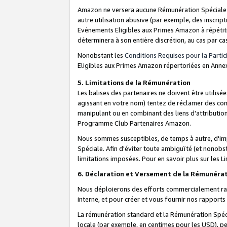
Amazon ne versera aucune Rémunération Spéciale dè
autre utilisation abusive (par exemple, des inscript
Evénements Eligibles aux Primes Amazon à répétiti
déterminera à son entière discrétion, au cas par ca
Nonobstant les
Conditions Requises pour la Parti
Eligibles aux Primes Amazon répertoriées en Anne
5. Limitations de la Rémunération
Les balises des partenaires ne doivent être utili
agissant en votre nom) tentez de réclamer des co
manipulant ou en combinant des liens d'attributi
Programme Club Partenaires Amazon.
Nous sommes susceptibles, de temps à autre, d'imp
Spéciale. Afin d'éviter toute ambiguïté (et nonob
limitations imposées. Pour en savoir plus sur les Li
6. Déclaration et Versement de la Rémunéra
Nous déploierons des efforts commercialement rai
interne, et pour créer et vous fournir nos rappor
La rémunération standard et la Rémunération Spéci
locale (par exemple, en centimes pour les USD), pe