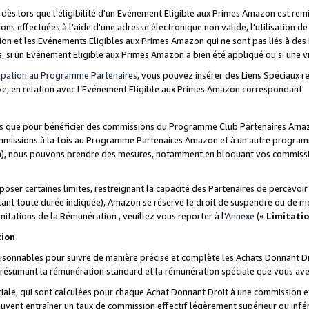
s lors que l'éligibilité d'un Evénement Eligible aux Primes Amazon est remis
ions effectuées à l'aide d'une adresse électronique non valide, l'utilisation d
on et les Evénements Eligibles aux Primes Amazon qui ne sont pas liés à des 
s, si un Evénement Eligible aux Primes Amazon a bien été appliqué ou si une vio
cipation au Programme Partenaires
, vous pouvez insérer des Liens Spéciaux 
xe, en relation avec l’Evénement Eligible aux Primes Amazon correspondant
sées que pour bénéficier des commissions du Programme Club Partenaires Amaz
mmissions à la fois au Programme Partenaires Amazon et à un autre programme
on), nous pouvons prendre des mesures, notamment en bloquant vos commission
oser certaines limites, restreignant la capacité des Partenaires de percevo
stant toute durée indiquée), Amazon se réserve le droit de suspendre ou de m
mitations de la Rémunération , veuillez vous reporter à l'
Annexe
(«
Limitati
tion
sonnables pour suivre de manière précise et complète les Achats Donnant Dro
ts résumant la rémunération standard et la rémunération spéciale que vous av
ale, qui sont calculées pour chaque Achat Donnant Droit à une commission e
uvent entraîner un taux de commission effectif légèrement supérieur ou infér