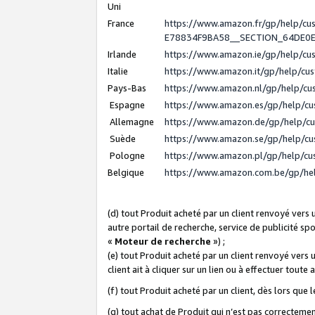
Uni
France
https://www.amazon.fr/gp/help/c
E78834F9BA58__SECTION_64DE0
Irlande
https://www.amazon.ie/gp/help/c
Italie
https://www.amazon.it/gp/help/cu
Pays-Bas
https://www.amazon.nl/gp/help/c
Espagne
https://www.amazon.es/gp/help/c
Allemagne
https://www.amazon.de/gp/help/c
Suède
https://www.amazon.se/gp/help/c
Pologne
https://www.amazon.pl/gp/help/c
Belgique
https://www.amazon.com.be/gp/h
(d) tout Produit acheté par un client renvoyé vers
autre portail de recherche, service de publicité sp
«
Moteur de recherche
») ;
(e) tout Produit acheté par un client renvoyé vers 
client ait à cliquer sur un lien ou à effectuer toute 
(f) tout Produit acheté par un client, dès lors que
(g) tout achat de Produit qui n’est pas correctemen