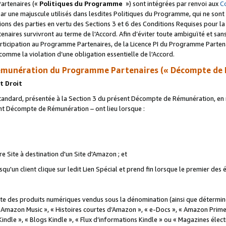
artenaires («
Politiques du Programme
») sont intégrées par renvoi aux
C
r une majuscule utilisés dans lesdites Politiques du Programme, qui ne sont 
ations des parties en vertu des Sections 3 et 6 des Conditions Requises pour l
naires survivront au terme de l'Accord. Afin d’éviter toute ambiguïté et sans l
rticipation au Programme Partenaires, de la Licence PI du Programme Partenai
mme la violation d’une obligation essentielle de l'Accord.
munération du Programme Partenaires (« Décompte de 
t Droit
ndard, présentée à la Section 3 du présent Décompte de Rémunération, en r
ent Décompte de Rémunération – ont lieu lorsque :
tre Site à destination d'un Site d'Amazon ; et
u'un client clique sur ledit Lien Spécial et prend fin lorsque le premier des
 des produits numériques vendus sous la dénomination (ainsi que déterminé 
 Amazon Music », « Histoires courtes d’Amazon », « e-Docs », « Amazon Prim
 Kindle », « Blogs Kindle », « Flux d’informations Kindle » ou « Magazines éle