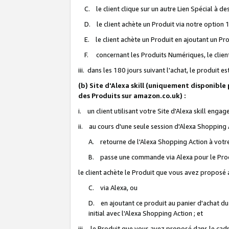
C. le client clique sur un autre Lien Spécial à de
D. le client achète un Produit via notre option 1-
E. le client achète un Produit en ajoutant un Produ
F. concernant les Produits Numériques, le client 
iii. dans les 180 jours suivant l'achat, le produit e
(b) Site d'Alexa skill (uniquement disponible
des Produits sur amazon.co.uk) :
i. un client utilisant votre Site d'Alexa skill enga
ii. au cours d'une seule session d'Alexa Shopping 
A. retourne de l'Alexa Shopping Action à votre
B. passe une commande via Alexa pour le Prod
le client achète le Produit que vous avez proposé a
C. via Alexa, ou
D. en ajoutant ce produit au panier d'achat du
initial avec l'Alexa Shopping Action ; et
iii. le Produit que vous avez proposé dans le cadre