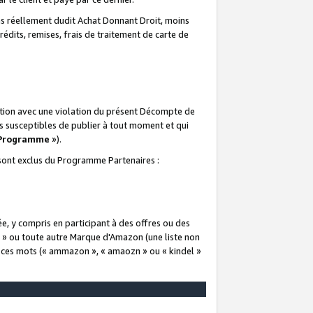
 réellement dudit Achat Donnant Droit, moins
rédits, remises, frais de traitement de carte de
elation avec une violation du présent Décompte de
s susceptibles de publier à tout moment et qui
 Programme
»).
t sont exclus du Programme Partenaires :
e, y compris en participant à des offres ou des
e » ou toute autre Marque d'Amazon (une liste non
e ces mots (« ammazon », « amaozn » ou « kindel »