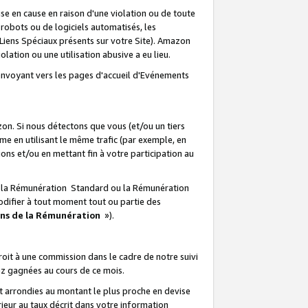
e en cause en raison d'une violation ou de toute
e robots ou de logiciels automatisés, les
Liens Spéciaux présents sur votre Site). Amazon
lation ou une utilisation abusive a eu lieu.
renvoyant vers les pages d'accueil d'Evénements
on. Si nous détectons que vous (et/ou un tiers
 en utilisant le même trafic (par exemple, en
s et/ou en mettant fin à votre participation au
ir la Rémunération Standard ou la Rémunération
odifier à tout moment tout ou partie des
ons de la Rémunération
»).
it à une commission dans le cadre de notre suivi
ez gagnées au cours de ce mois.
t arrondies au montant le plus proche en devise
ieur au taux décrit dans votre information