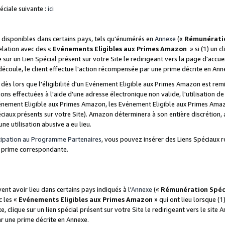
ciale suivante :
ici
disponibles dans certains pays, tels qu'énumérés en
Annexe
(«
Rémunérati
relation avec des «
Evénements Eligibles aux Primes Amazon
» si (1) un c
 sur un Lien Spécial présent sur votre Site le redirigeant vers la page d'acc
 découle, le client effectue l'action récompensée par une prime décrite en Ann
s lors que l'éligibilité d'un Evénement Eligible aux Primes Amazon est remis
ions effectuées à l'aide d'une adresse électronique non valide, l'utilisation d
nement Eligible aux Primes Amazon, les Evénement Eligible aux Primes Amazo
ciaux présents sur votre Site). Amazon déterminera à son entière discrétion, 
ne utilisation abusive a eu lieu.
cipation au Programme Partenaires
, vous pouvez insérer des Liens Spéciaux r
la prime correspondante.
t avoir lieu dans certains pays indiqués à l'
Annexe
(«
Rémunération Spéc
c les «
Evénements Eligibles aux Primes Amazon
» qui ont lieu lorsque (1)
 clique sur un lien spécial présent sur votre Site le redirigeant vers le site 
ar une prime décrite en Annexe.