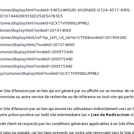
ustomer/display.html?nodeId=548524#GUID-602FA6E8-D724-4317-89F6-
ED1D744420E933ED292E5A7B3D3
ustomer/display.html?nodeId=GCX77V9988LUPMB2
stomer/display.html?nodeId=201014060
ustomer/display.html/ref=hp_left_v4_sib?ie=UTF8&nodeId=201909280
ustomer/display.html/?nodeId=201014060
ustomer/display.html?nodeId=200975440
ustomer/display.html?nodeId=200975440
ustomer/display.html?nodeId=200975440
elp/customer/display.html?nodeId=GCX77V9988LUPMB2
 un Site d'Amazon par un lien qui est généré par ou affiché sur un moteur de 
onsorisée ou autre service de recherche ou de référence ou tout site qui part
un Site d'Amazon par un lien qui envoie les utilisateurs indirectement vers un 
autre action positive sur ledit site intermédiaire (un «
Lien de Redirection
»)
 ledit client ne respecte pas les conditions générales applicables à un Site d'
t suivi ou signalé, car les liens présents sur votre site renvoyant vers le Si