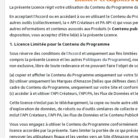
La présente Licence régit votre utilisation du Contenu du Programme d
En acceptant l'Accord ou en accédant à ou en utilisant le Contenu du P
autres outils (collectivement, la «
API Créateurs et PA API
») qui vous pe
autres informations et contenus associés aux Produits («
Contenu publ
disposition, vous acceptez d'être lié(e) à la présente Licence.
1. Licence Limitée pour le Contenu du Programme
Sous réserve des conditions de
l'Accord
et uniquement aux fins limitées
compris la présente Licence et les autres
Politiques du Programme
], n
non exclusive, libre de toute redevance et ne pouvant faire l'objet de so
(a) copier et afficher le Contenu du Programme uniquement sur votre Si
(b) utiliser uniquement les Marques d'Amazon [telles que définies dans 
cadre du Contenu du Programme, uniquement sur votre Site et confo
(c) accéder à et utiliser l’API Créateurs, l’API PA, les Flux de Données e
Cette licence n'inclut pas le téléchargement, la copie ou toute autre util
d’exploration de données, de robots ou d’outils similaires de collecte
inclut l’API Créateurs, l’API PA, les Flux de Données et le Contenu Publici
Vous vous engagez à utiliser le Contenu du Programme conformément a
licence accordée par la présente. Sans limiter la portée de ce qui pré
renvoyer les utilisateurs finaux et les ventes vers un Site d'Amazon et