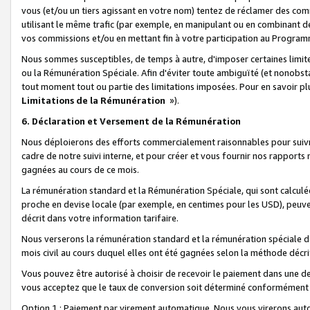
vous (et/ou un tiers agissant en votre nom) tentez de réclamer des c
utilisant le même trafic (par exemple, en manipulant ou en combinant 
vos commissions et/ou en mettant fin à votre participation au Progra
Nous sommes susceptibles, de temps à autre, d'imposer certaines limit
ou la Rémunération Spéciale. Afin d'éviter toute ambiguïté (et nonobst
tout moment tout ou partie des limitations imposées. Pour en savoir plus
Limitations de la Rémunération
»).
6. Déclaration et Versement de la Rémunération
Nous déploierons des efforts commercialement raisonnables pour suivr
cadre de notre suivi interne, et pour créer et vous fournir nos rapport
gagnées au cours de ce mois.
La rémunération standard et la Rémunération Spéciale, qui sont calcul
proche en devise locale (par exemple, en centimes pour les USD), peuve
décrit dans votre information tarifaire.
Nous verserons la rémunération standard et la rémunération spéciale da
mois civil au cours duquel elles ont été gagnées selon la méthode décr
Vous pouvez être autorisé à choisir de recevoir le paiement dans une dev
vous acceptez que le taux de conversion soit déterminé conformément
Option 1 : Paiement par virement automatique.
Nous vous virerons aut