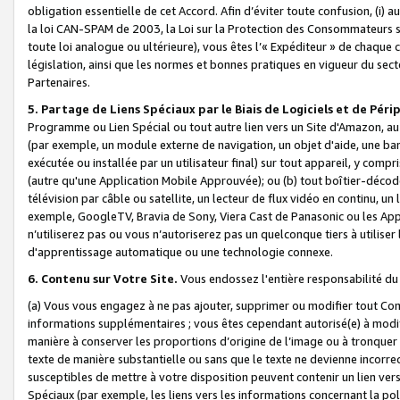
obligation essentielle de cet Accord. Afin d’éviter toute confusion, (i) a
la loi CAN-SPAM de 2003, la Loi sur la Protection des Consommateurs s
toute loi analogue ou ultérieure), vous êtes l’« Expéditeur » de chaque 
législation, ainsi que les normes et bonnes pratiques en vigueur du s
Partenaires.
5. Partage de Liens Spéciaux par le Biais de Logiciels et de Pér
Programme ou Lien Spécial ou tout autre lien vers un Site d'Amazon, au su
(par exemple, un module externe de navigation, un objet d'aide, une ba
exécutée ou installée par un utilisateur final) sur tout appareil, y comp
(autre qu'une Application Mobile Approuvée); ou (b) tout boîtier-décod
télévision par câble ou satellite, un lecteur de flux vidéo en continu, un
exemple, GoogleTV, Bravia de Sony, Viera Cast de Panasonic ou les Appli
n’utiliserez pas ou vous n’autoriserez pas un quelconque tiers à utili
d'apprentissage automatique ou une technologie connexe.
6. Contenu sur Votre Site.
Vous endossez l'entière responsabilité du
(a) Vous vous engagez à ne pas ajouter, supprimer ou modifier tout Co
informations supplémentaires ; vous êtes cependant autorisé(e) à modi
manière à conserver les proportions d’origine de l’image ou à tronquer
texte de manière substantielle ou sans que le texte ne devienne incorr
susceptibles de mettre à votre disposition peuvent contenir un lien ver
Spéciaux (par exemple, les liens vers les informations concernant la poli