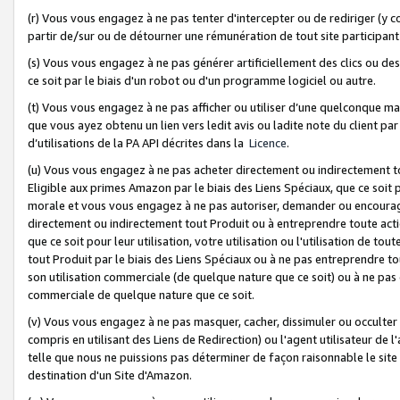
(r) Vous vous engagez à ne pas tenter d'intercepter ou de rediriger (y comp
partir de/sur ou de détourner une rémunération de tout site participa
(s) Vous vous engagez à ne pas générer artificiellement des clics ou de
ce soit par le biais d'un robot ou d'un programme logiciel ou autre.
(t) Vous vous engagez à ne pas afficher ou utiliser d’une quelconque man
que vous ayez obtenu un lien vers ledit avis ou ladite note du client par
d’utilisations de la PA API décrites dans la
Licence
.
(u) Vous vous engagez à ne pas acheter directement ou indirectement t
Eligible aux primes Amazon par le biais des Liens Spéciaux, que ce soit 
morale et vous vous engagez à ne pas autoriser, demander ou encourager
directement ou indirectement tout Produit ou à entreprendre toute acti
que ce soit pour leur utilisation, votre utilisation ou l'utilisation de
tout Produit par le biais des Liens Spéciaux ou à ne pas entreprendre t
son utilisation commerciale (de quelque nature que ce soit) ou à ne pas o
commerciale de quelque nature que ce soit.
(v) Vous vous engagez à ne pas masquer, cacher, dissimuler ou occulter 
compris en utilisant des Liens de Redirection) ou l'agent utilisateur de 
telle que nous ne puissions pas déterminer de façon raisonnable le site ou
destination d'un Site d'Amazon.