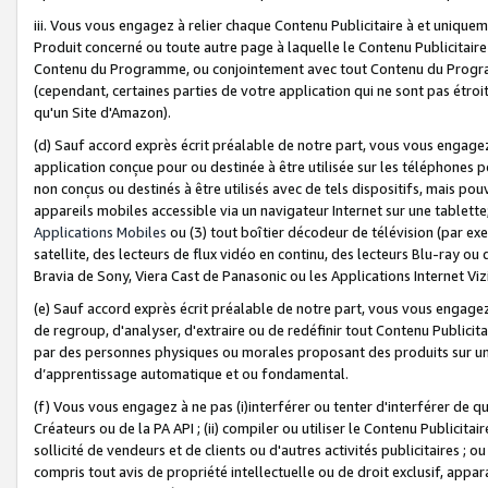
iii. Vous vous engagez à relier chaque Contenu Publicitaire à et uniqu
Produit concerné ou toute autre page à laquelle le Contenu Publicitaire
Contenu du Programme, ou conjointement avec tout Contenu du Programm
(cependant, certaines parties de votre application qui ne sont pas étroi
qu'un Site d'Amazon).
(d) Sauf accord exprès écrit préalable de notre part, vous vous engagez à
application conçue pour ou destinée à être utilisée sur les téléphones p
non conçus ou destinés à être utilisés avec de tels dispositifs, mais pouv
appareils mobiles accessible via un navigateur Internet sur une tablett
Applications Mobiles
ou (3) tout boîtier décodeur de télévision (par ex
satellite, des lecteurs de flux vidéo en continu, des lecteurs Blu-ray o
Bravia de Sony, Viera Cast de Panasonic ou les Applications Internet Viz
(e) Sauf accord exprès écrit préalable de notre part, vous vous engagez 
de regroup, d'analyser, d'extraire ou de redéfinir tout Contenu Publicitai
par des personnes physiques ou morales proposant des produits sur un
d’apprentissage automatique et ou fondamental.
(f) Vous vous engagez à ne pas (i)interférer ou tenter d'interférer de 
Créateurs ou de la PA API ; (ii) compiler ou utiliser le Contenu Publicita
sollicité de vendeurs et de clients ou d'autres activités publicitaires ; ou (
compris tout avis de propriété intellectuelle ou de droit exclusif, appar