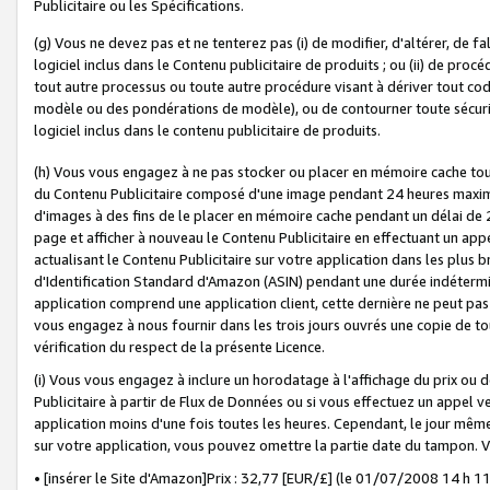
Publicitaire ou les Spécifications.
(g) Vous ne devez pas et ne tenterez pas (i) de modifier, d'altérer, de f
logiciel inclus dans le Contenu publicitaire de produits ; ou (ii) de proc
tout autre processus ou toute autre procédure visant à dériver tout c
modèle ou des pondérations de modèle), ou de contourner toute sécurité a
logiciel inclus dans le contenu publicitaire de produits.
(h) Vous vous engagez à ne pas stocker ou placer en mémoire cache tou
du Contenu Publicitaire composé d'une image pendant 24 heures maxim
d'images à des fins de le placer en mémoire cache pendant un délai de
page et afficher à nouveau le Contenu Publicitaire en effectuant un app
actualisant le Contenu Publicitaire sur votre application dans les plus 
d'Identification Standard d'Amazon (ASIN) pendant une durée indéterminé
application comprend une application client, cette dernière ne peut pa
vous engagez à nous fournir dans les trois jours ouvrés une copie de tou
vérification du respect de la présente Licence.
(i) Vous vous engagez à inclure un horodatage à l'affichage du prix ou 
Publicitaire à partir de Flux de Données ou si vous effectuez un appel ve
application moins d'une fois toutes les heures. Cependant, le jour même
sur votre application, vous pouvez omettre la partie date du tampon.
• [insérer le Site d'Amazon]Prix : 32,77 [EUR/£] (le 01/07/2008 14 h 11 