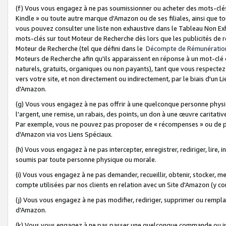
(f) Vous vous engagez à ne pas soumissionner ou acheter des mots-clés,
Kindle » ou toute autre marque d'Amazon ou de ses filiales, ainsi que t
vous pouvez consulter une liste non exhaustive dans le Tableau Non Ex
mots-clés sur tout Moteur de Recherche dès lors que les publicités de 
Moteur de Recherche (tel que défini dans le
Décompte de Rémunératio
Moteurs de Recherche afin qu'ils apparaissent en réponse à un mot-clé o
naturels, gratuits, organiques ou non payants), tant que vous respectez 
vers votre site, et non directement ou indirectement, par le biais d'un Li
d'Amazon.
(g) Vous vous engagez à ne pas offrir à une quelconque personne physi
l'argent, une remise, un rabais, des points, un don à une œuvre caritativ
Par exemple, vous ne pouvez pas proposer de « récompenses » ou de p
d'Amazon via vos Liens Spéciaux.
(h) Vous vous engagez à ne pas intercepter, enregistrer, rediriger, lire
soumis par toute personne physique ou morale.
(i) Vous vous engagez à ne pas demander, recueillir, obtenir, stocker, 
compte utilisées par nos clients en relation avec un Site d'Amazon (y c
(j) Vous vous engagez à ne pas modifier, rediriger, supprimer ou rempla
d'Amazon.
(k) Vous vous engagez à ne pas passer une quelconque commande ou init