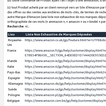
(b) toute commande de Produit ayant fait l'objet d'une annulation, d'u
(c) tout Produit acheté par un client renvoyé vers un Site d'Amazon par
des offres ou des ventes aux enchères de mots-clés, de termes de reche
autre Marque d'Amazon (une liste non exhaustive de nos marques déposée
orthographiée de ces mots (« ammazon », « amaozn » ou « kindel » par
Recherche
») ;
Lieu
Liste Non Exhaustive de Marques Déposées
Royaume-
https://www.amazon.co.uk/gp/feature.html?ie=UTF8&
Uni
France
https://www.amazon.fr/gp/help/customer/display.ht
E78834F9BA58__SECTION_64DE0ED1D744420E933ED
Irlande
https://www.amazon.ie/gp/help/customer/display.htm
Italie
https://www.amazon.it/gp/help/customer/display.html
Pays-Bas
https://www.amazon.nl/gp/help/customer/display.html
Espagne
https://www.amazon.es/gp/help/customer/display.html
Allemagne
https://www.amazon.de/gp/help/customer/display.htm
Suède
https://www.amazon.se/gp/help/customer/display.htm
Pologne
https://www.amazon.pl/gp/help/customer/display.html
Belgique
https://www.amazon.com.be/gp/help/customer/displa