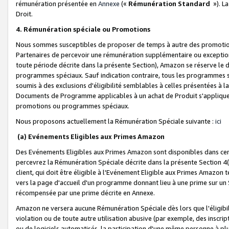
rémunération présentée en
Annexe
(«
Rémunération Standard
»). L
Droit.
4. Rémunération spéciale ou Promotions
Nous sommes susceptibles de proposer de temps à autre des promotion
Partenaires de percevoir une rémunération supplémentaire ou exceptio
toute période décrite dans la présente Section), Amazon se réserve le
programmes spéciaux. Sauf indication contraire, tous les programmes s
soumis à des exclusions d'éligibilité semblables à celles présentées à 
Documents de Programme applicables à un achat de Produit s'appliquera
promotions ou programmes spéciaux.
Nous proposons actuellement la Rémunération Spéciale suivante :
ici
(a) Evénements Eligibles aux Primes Amazon
Des Evénements Eligibles aux Primes Amazon sont disponibles dans cer
percevrez la Rémunération Spéciale décrite dans la présente Section 4(
client, qui doit être éligible à l'Evénement Eligible aux Primes Amazon te
vers la page d'accueil d'un programme donnant lieu à une prime sur un Si
récompensée par une prime décrite en Annexe.
Amazon ne versera aucune Rémunération Spéciale dès lors que l'éligibi
violation ou de toute autre utilisation abusive (par exemple, des inscrip
ou de logiciels automatisés, la participation d'une même personne à p