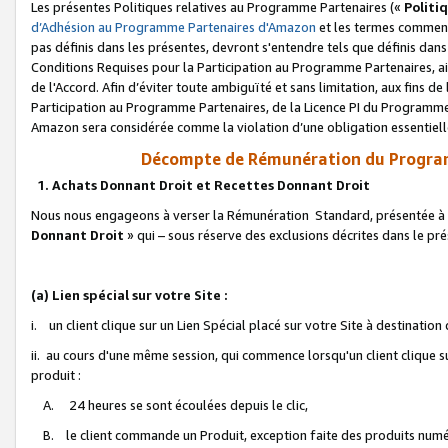
Les présentes Politiques relatives au Programme Partenaires («
Politi
d’Adhésion au Programme Partenaires d'Amazon
et les termes commenç
pas définis dans les présentes, devront s'entendre tels que définis dans 
Conditions Requises pour la Participation au Programme Partenaires, ai
de l'Accord. Afin d’éviter toute ambiguïté et sans limitation, aux fins de
Participation au Programme Partenaires, de la Licence PI du Programme 
Amazon sera considérée comme la violation d’une obligation essentielle
Décompte de Rémunération du Program
1. Achats Donnant Droit et Recettes Donnant Droit
Nous nous engageons à verser la Rémunération Standard, présentée à l
Donnant Droit
» qui – sous réserve des exclusions décrites dans le p
(a) Lien spécial sur votre Site :
i. un client clique sur un Lien Spécial placé sur votre Site à destination
ii. au cours d'une même session, qui commence lorsqu'un client clique s
produit :
A. 24 heures se sont écoulées depuis le clic,
B. le client commande un Produit, exception faite des produits numéri