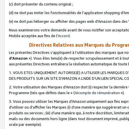
(c) doit présenter du contenu original ;
(d) ne doit pas imiter les fonctionnalités de l'application shopping d'Am
(e) ne doit pas héberger ou afficher des pages web d'Amazon dans de
Nous examinerons votre demande avant de vous notifier son acceptatio
Mobile acceptée aux fins de l'
Accord
.
Directives Relatives aux Marques du Progra
Les présentes Directives s'appliquent à l'utilisation des marques que
d'Amazon
»). Vous êtes tenu(e) de respecter scrupuleusement et à tou
aux présentes Directives entraînera la résiliation automatique de toute
1. VOUS ETES UNIQUEMENT AUTORISE(E) A UTILISER LES MARQUES D'
DES PRODUITS SUR UN SITE D'AMAZON A L'AIDE D'UN LIEN SPECIAL 
2. Votre utilisation des Marques d'Amazon doit (i) respecter la dernière
Programme (tels que définis dans le «
Décompte de rémunération
»).
3. Vous pouvez utiliser les Marques d'Amazon uniquement aux fins expr
d'utiliser ou d'afficher les Marques (i) d’une manière qui suggérerait un
produits ou services ; (iii) d’une manière qui, à notre discrétion, limit
mails ou des documents hors ligne (dans tout document imprimé, publip
orale par exemple).