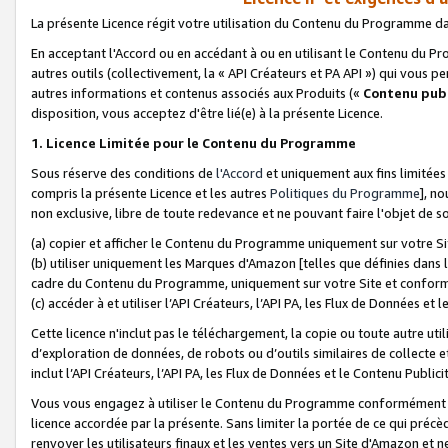
La présente Licence régit votre utilisation du Contenu du Programme d
En acceptant l'Accord ou en accédant à ou en utilisant le Contenu du P
autres outils (collectivement, la «
API Créateurs et PA API
») qui vous pe
autres informations et contenus associés aux Produits («
Contenu publ
disposition, vous acceptez d'être lié(e) à la présente Licence.
1. Licence Limitée pour le Contenu du Programme
Sous réserve des conditions de
l'Accord
et uniquement aux fins limitées
compris la présente Licence et les autres
Politiques du Programme
], n
non exclusive, libre de toute redevance et ne pouvant faire l'objet de so
(a) copier et afficher le Contenu du Programme uniquement sur votre Si
(b) utiliser uniquement les Marques d'Amazon [telles que définies dans 
cadre du Contenu du Programme, uniquement sur votre Site et confo
(c) accéder à et utiliser l’API Créateurs, l’API PA, les Flux de Données e
Cette licence n'inclut pas le téléchargement, la copie ou toute autre util
d’exploration de données, de robots ou d’outils similaires de collecte
inclut l’API Créateurs, l’API PA, les Flux de Données et le Contenu Publici
Vous vous engagez à utiliser le Contenu du Programme conformément a
licence accordée par la présente. Sans limiter la portée de ce qui pré
renvoyer les utilisateurs finaux et les ventes vers un Site d'Amazon et