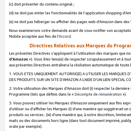
(c) doit présenter du contenu original ;
(d) ne doit pas imiter les fonctionnalités de l'application shopping d'Am
(e) ne doit pas héberger ou afficher des pages web d'Amazon dans de
Nous examinerons votre demande avant de vous notifier son acceptatio
Mobile acceptée aux fins de l'
Accord
.
Directives Relatives aux Marques du Progra
Les présentes Directives s'appliquent à l'utilisation des marques que
d'Amazon
»). Vous êtes tenu(e) de respecter scrupuleusement et à tou
aux présentes Directives entraînera la résiliation automatique de toute
1. VOUS ETES UNIQUEMENT AUTORISE(E) A UTILISER LES MARQUES D'
DES PRODUITS SUR UN SITE D'AMAZON A L'AIDE D'UN LIEN SPECIAL 
2. Votre utilisation des Marques d'Amazon doit (i) respecter la dernière
Programme (tels que définis dans le «
Décompte de rémunération
»).
3. Vous pouvez utiliser les Marques d'Amazon uniquement aux fins expr
d'utiliser ou d'afficher les Marques (i) d’une manière qui suggérerait un
produits ou services ; (iii) d’une manière qui, à notre discrétion, limit
mails ou des documents hors ligne (dans tout document imprimé, publip
orale par exemple).