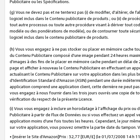
Publicitaire ou les Spécifications.
(g) Vous ne devez pas et ne tenterez pas (i) de modifier, d'altérer, de f
logiciel inclus dans le Contenu publicitaire de produits ; ou (ii) de proc
tout autre processus ou toute autre procédure visant à dériver tout c
modèle ou des pondérations de modèle), ou de contourner toute sécurité a
logiciel inclus dans le contenu publicitaire de produits.
(h) Vous vous engagez à ne pas stocker ou placer en mémoire cache tou
du Contenu Publicitaire composé d'une image pendant 24 heures maxim
d'images à des fins de le placer en mémoire cache pendant un délai de
page et afficher à nouveau le Contenu Publicitaire en effectuant un app
actualisant le Contenu Publicitaire sur votre application dans les plus 
d'Identification Standard d'Amazon (ASIN) pendant une durée indéterminé
application comprend une application client, cette dernière ne peut pa
vous engagez à nous fournir dans les trois jours ouvrés une copie de tou
vérification du respect de la présente Licence.
(i) Vous vous engagez à inclure un horodatage à l'affichage du prix ou 
Publicitaire à partir de Flux de Données ou si vous effectuez un appel ve
application moins d'une fois toutes les heures. Cependant, le jour même
sur votre application, vous pouvez omettre la partie date du tampon.
• [insérer le Site d'Amazon]Prix : 32,77 [EUR/£] (le 01/07/2008 14 h 11 