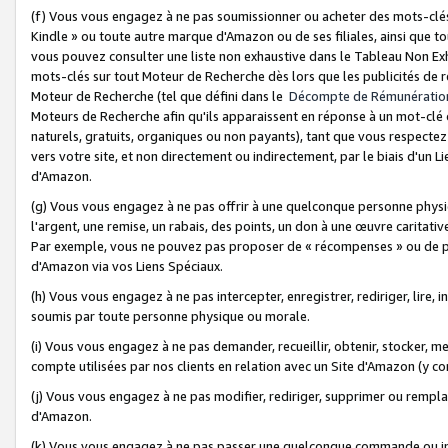
(f) Vous vous engagez à ne pas soumissionner ou acheter des mots-clés,
Kindle » ou toute autre marque d'Amazon ou de ses filiales, ainsi que t
vous pouvez consulter une liste non exhaustive dans le Tableau Non Ex
mots-clés sur tout Moteur de Recherche dès lors que les publicités de 
Moteur de Recherche (tel que défini dans le
Décompte de Rémunératio
Moteurs de Recherche afin qu'ils apparaissent en réponse à un mot-clé o
naturels, gratuits, organiques ou non payants), tant que vous respectez 
vers votre site, et non directement ou indirectement, par le biais d'un Li
d'Amazon.
(g) Vous vous engagez à ne pas offrir à une quelconque personne physi
l'argent, une remise, un rabais, des points, un don à une œuvre caritativ
Par exemple, vous ne pouvez pas proposer de « récompenses » ou de p
d'Amazon via vos Liens Spéciaux.
(h) Vous vous engagez à ne pas intercepter, enregistrer, rediriger, lire
soumis par toute personne physique ou morale.
(i) Vous vous engagez à ne pas demander, recueillir, obtenir, stocker, 
compte utilisées par nos clients en relation avec un Site d'Amazon (y c
(j) Vous vous engagez à ne pas modifier, rediriger, supprimer ou rempla
d'Amazon.
(k) Vous vous engagez à ne pas passer une quelconque commande ou init