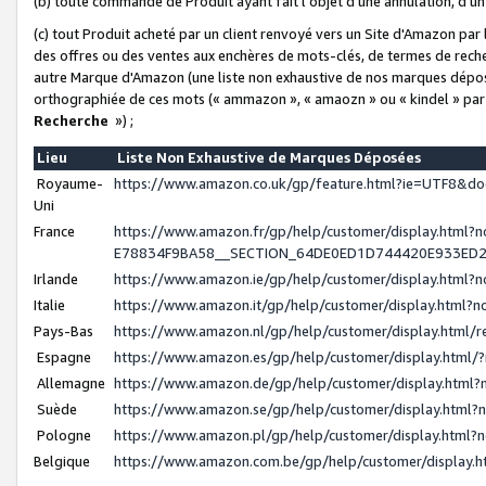
(b) toute commande de Produit ayant fait l'objet d'une annulation, d'u
(c) tout Produit acheté par un client renvoyé vers un Site d'Amazon par
des offres ou des ventes aux enchères de mots-clés, de termes de reche
autre Marque d'Amazon (une liste non exhaustive de nos marques déposée
orthographiée de ces mots (« ammazon », « amaozn » ou « kindel » par
Recherche
») ;
Lieu
Liste Non Exhaustive de Marques Déposées
Royaume-
https://www.amazon.co.uk/gp/feature.html?ie=UTF8&
Uni
France
https://www.amazon.fr/gp/help/customer/display.ht
E78834F9BA58__SECTION_64DE0ED1D744420E933ED
Irlande
https://www.amazon.ie/gp/help/customer/display.htm
Italie
https://www.amazon.it/gp/help/customer/display.html
Pays-Bas
https://www.amazon.nl/gp/help/customer/display.html
Espagne
https://www.amazon.es/gp/help/customer/display.html
Allemagne
https://www.amazon.de/gp/help/customer/display.htm
Suède
https://www.amazon.se/gp/help/customer/display.htm
Pologne
https://www.amazon.pl/gp/help/customer/display.html
Belgique
https://www.amazon.com.be/gp/help/customer/displa