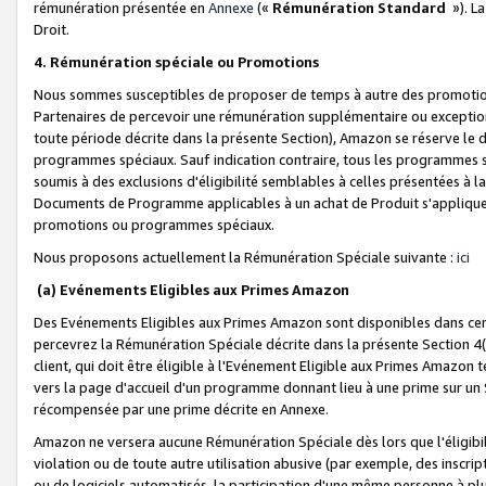
rémunération présentée en
Annexe
(«
Rémunération Standard
»). L
Droit.
4. Rémunération spéciale ou Promotions
Nous sommes susceptibles de proposer de temps à autre des promotion
Partenaires de percevoir une rémunération supplémentaire ou exceptio
toute période décrite dans la présente Section), Amazon se réserve le
programmes spéciaux. Sauf indication contraire, tous les programmes s
soumis à des exclusions d'éligibilité semblables à celles présentées à 
Documents de Programme applicables à un achat de Produit s'appliquera
promotions ou programmes spéciaux.
Nous proposons actuellement la Rémunération Spéciale suivante :
ici
(a) Evénements Eligibles aux Primes Amazon
Des Evénements Eligibles aux Primes Amazon sont disponibles dans cer
percevrez la Rémunération Spéciale décrite dans la présente Section 4(
client, qui doit être éligible à l'Evénement Eligible aux Primes Amazon te
vers la page d'accueil d'un programme donnant lieu à une prime sur un Si
récompensée par une prime décrite en Annexe.
Amazon ne versera aucune Rémunération Spéciale dès lors que l'éligibi
violation ou de toute autre utilisation abusive (par exemple, des inscrip
ou de logiciels automatisés, la participation d'une même personne à p