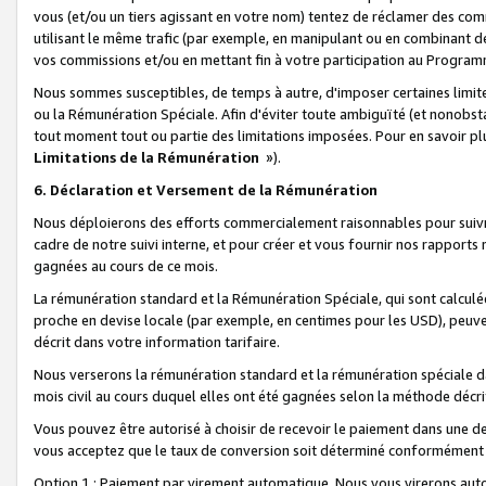
vous (et/ou un tiers agissant en votre nom) tentez de réclamer des c
utilisant le même trafic (par exemple, en manipulant ou en combinant 
vos commissions et/ou en mettant fin à votre participation au Progra
Nous sommes susceptibles, de temps à autre, d'imposer certaines limit
ou la Rémunération Spéciale. Afin d'éviter toute ambiguïté (et nonobst
tout moment tout ou partie des limitations imposées. Pour en savoir plus
Limitations de la Rémunération
»).
6. Déclaration et Versement de la Rémunération
Nous déploierons des efforts commercialement raisonnables pour suivr
cadre de notre suivi interne, et pour créer et vous fournir nos rapport
gagnées au cours de ce mois.
La rémunération standard et la Rémunération Spéciale, qui sont calcul
proche en devise locale (par exemple, en centimes pour les USD), peuve
décrit dans votre information tarifaire.
Nous verserons la rémunération standard et la rémunération spéciale da
mois civil au cours duquel elles ont été gagnées selon la méthode décr
Vous pouvez être autorisé à choisir de recevoir le paiement dans une dev
vous acceptez que le taux de conversion soit déterminé conformément
Option 1 : Paiement par virement automatique.
Nous vous virerons aut