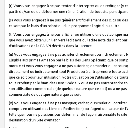
(r) Vous vous engagez à ne pas tenter d'intercepter ou de rediriger (y comp
partir de/sur ou de détourner une rémunération de tout site participa
(s) Vous vous engagez à ne pas générer artificiellement des clics ou de
ce soit par le biais d'un robot ou d'un programme logiciel ou autre.
(t) Vous vous engagez à ne pas afficher ou utiliser d’une quelconque man
que vous ayez obtenu un lien vers ledit avis ou ladite note du client par
d’utilisations de la PA API décrites dans la
Licence
.
(u) Vous vous engagez à ne pas acheter directement ou indirectement t
Eligible aux primes Amazon par le biais des Liens Spéciaux, que ce soit 
morale et vous vous engagez à ne pas autoriser, demander ou encourager
directement ou indirectement tout Produit ou à entreprendre toute acti
que ce soit pour leur utilisation, votre utilisation ou l'utilisation de
tout Produit par le biais des Liens Spéciaux ou à ne pas entreprendre t
son utilisation commerciale (de quelque nature que ce soit) ou à ne pas o
commerciale de quelque nature que ce soit.
(v) Vous vous engagez à ne pas masquer, cacher, dissimuler ou occulter 
compris en utilisant des Liens de Redirection) ou l'agent utilisateur de 
telle que nous ne puissions pas déterminer de façon raisonnable le site ou
destination d'un Site d'Amazon.