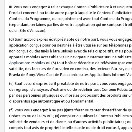
iii. Vous vous engagez à relier chaque Contenu Publicitaire à et uniqu
Produit concerné ou toute autre page à laquelle le Contenu Publicitaire
Contenu du Programme, ou conjointement avec tout Contenu du Programm
(cependant, certaines parties de votre application qui ne sont pas étroi
qu'un Site d'Amazon).
(d) Sauf accord exprès écrit préalable de notre part, vous vous engagez à
application conçue pour ou destinée à être utilisée sur les téléphones p
non conçus ou destinés à être utilisés avec de tels dispositifs, mais pouv
appareils mobiles accessible via un navigateur Internet sur une tablett
Applications Mobiles
ou (3) tout boîtier décodeur de télévision (par ex
satellite, des lecteurs de flux vidéo en continu, des lecteurs Blu-ray o
Bravia de Sony, Viera Cast de Panasonic ou les Applications Internet Viz
(e) Sauf accord exprès écrit préalable de notre part, vous vous engagez 
de regroup, d'analyser, d'extraire ou de redéfinir tout Contenu Publicitai
par des personnes physiques ou morales proposant des produits sur un
d’apprentissage automatique et ou fondamental.
(f) Vous vous engagez à ne pas (i)interférer ou tenter d'interférer de 
Créateurs ou de la PA API ; (ii) compiler ou utiliser le Contenu Publicita
sollicité de vendeurs et de clients ou d'autres activités publicitaires ; ou (
compris tout avis de propriété intellectuelle ou de droit exclusif, appar