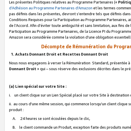
Les présentes Politiques relatives au Programme Partenaires («
Politi
d’Adhésion au Programme Partenaires d'Amazon
et les termes commenç
pas définis dans les présentes, devront s'entendre tels que définis dans 
Conditions Requises pour la Participation au Programme Partenaires, ai
de l'Accord. Afin d’éviter toute ambiguïté et sans limitation, aux fins de
Participation au Programme Partenaires, de la Licence PI du Programme 
Amazon sera considérée comme la violation d’une obligation essentielle
Décompte de Rémunération du Program
1. Achats Donnant Droit et Recettes Donnant Droit
Nous nous engageons à verser la Rémunération Standard, présentée à l
Donnant Droit
» qui – sous réserve des exclusions décrites dans le p
(a) Lien spécial sur votre Site :
i. un client clique sur un Lien Spécial placé sur votre Site à destination
ii. au cours d'une même session, qui commence lorsqu'un client clique s
produit :
A. 24 heures se sont écoulées depuis le clic,
B. le client commande un Produit, exception faite des produits numéri