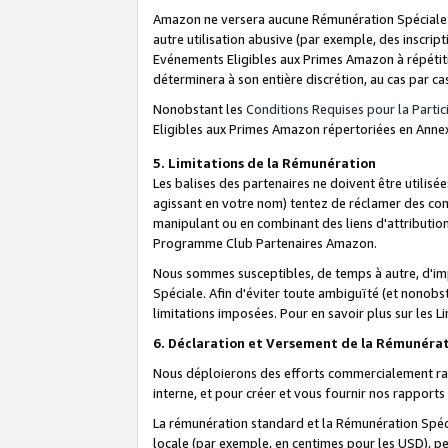
Amazon ne versera aucune Rémunération Spéciale dè
autre utilisation abusive (par exemple, des inscript
Evénements Eligibles aux Primes Amazon à répétiti
déterminera à son entière discrétion, au cas par ca
Nonobstant les
Conditions Requises pour la Parti
Eligibles aux Primes Amazon répertoriées en Anne
5. Limitations de la Rémunération
Les balises des partenaires ne doivent être utili
agissant en votre nom) tentez de réclamer des co
manipulant ou en combinant des liens d'attributi
Programme Club Partenaires Amazon.
Nous sommes susceptibles, de temps à autre, d'imp
Spéciale. Afin d'éviter toute ambiguïté (et nonob
limitations imposées. Pour en savoir plus sur les Li
6. Déclaration et Versement de la Rémunéra
Nous déploierons des efforts commercialement rai
interne, et pour créer et vous fournir nos rappor
La rémunération standard et la Rémunération Spéci
locale (par exemple, en centimes pour les USD), pe