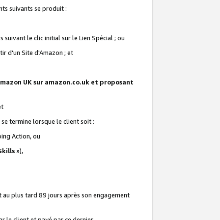
ts suivants se produit :
vant le clic initial sur le Lien Spécial ; ou
ir d'un Site d'Amazon ; et
te Amazon UK sur amazon.co.uk et proposant
et
e termine lorsque le client soit :
ping Action, ou
kills
»),
it au plus tard 89 jours après son engagement
 le client et payé par ce dernier.