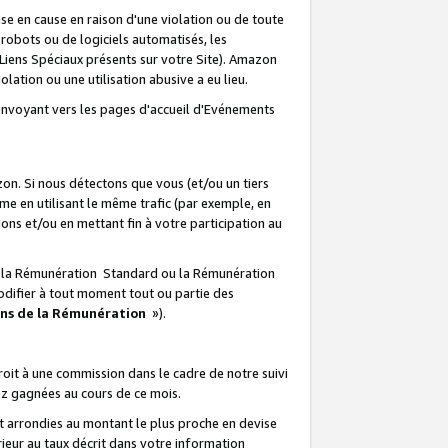
e en cause en raison d'une violation ou de toute
e robots ou de logiciels automatisés, les
Liens Spéciaux présents sur votre Site). Amazon
lation ou une utilisation abusive a eu lieu.
renvoyant vers les pages d'accueil d'Evénements
on. Si nous détectons que vous (et/ou un tiers
 en utilisant le même trafic (par exemple, en
s et/ou en mettant fin à votre participation au
ir la Rémunération Standard ou la Rémunération
odifier à tout moment tout ou partie des
ons de la Rémunération
»).
it à une commission dans le cadre de notre suivi
ez gagnées au cours de ce mois.
t arrondies au montant le plus proche en devise
ieur au taux décrit dans votre information