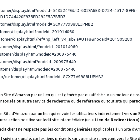
ustomer/display.html?nodeId=548524#GUID-602FA6E8-D724-4317-89F6-
ED1D744420E933ED292E5A7B3D3
ustomer/display.html?nodeId=GCX77V9988LUPMB2
stomer/display.html?nodeId=201014060
ustomer/display.html/ref=hp_left_v4_sib?ie=UTF8&nodeId=201909280
ustomer/display.html/?nodeId=201014060
ustomer/display.html?nodeId=200975440
ustomer/display.html?nodeId=200975440
ustomer/display.html?nodeId=200975440
elp/customer/display.html?nodeId=GCX77V9988LUPMB2
 un Site d'Amazon par un lien qui est généré par ou affiché sur un moteur de 
onsorisée ou autre service de recherche ou de référence ou tout site qui part
un Site d'Amazon par un lien qui envoie les utilisateurs indirectement vers un 
autre action positive sur ledit site intermédiaire (un «
Lien de Redirection
»)
 ledit client ne respecte pas les conditions générales applicables à un Site d'
t suivi ou signalé, car les liens présents sur votre site renvoyant vers le Si