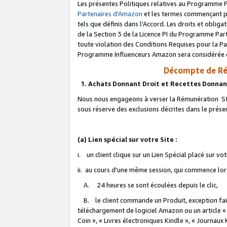
Les présentes Politiques relatives au Programme P
Partenaires d'Amazon
et les termes commençant pa
tels que définis dans l'Accord. Les droits et oblig
de la Section 3 de la Licence PI du Programme Parte
toute violation des Conditions Requises pour la Pa
Programme Influenceurs Amazon sera considérée co
Décompte de Ré
1. Achats Donnant Droit et Recettes Donnan
Nous nous engageons à verser la Rémunération Sta
sous réserve des exclusions décrites dans le prés
(a) Lien spécial sur votre Site :
i. un client clique sur un Lien Spécial placé sur vo
ii. au cours d'une même session, qui commence lorsq
A. 24 heures se sont écoulées depuis le clic,
B. le client commande un Produit, exception faite
téléchargement de logiciel Amazon ou un article «
Coin », « Livres électroniques Kindle », « Journaux