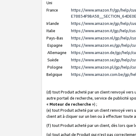
Uni
France
https://www.amazon.fr/gp/help/c
E78834F9BA58__SECTION_64DE0
Irlande
https://www.amazon.ie/gp/help/c
Italie
https://www.amazon.it/gp/help/cu
Pays-Bas
https://www.amazon.nl/gp/help/c
Espagne
https://www.amazon.es/gp/help/c
Allemagne
https://www.amazon.de/gp/help/c
Suède
https://www.amazon.se/gp/help/c
Pologne
https://www.amazon.pl/gp/help/c
Belgique
https://www.amazon.com.be/gp/h
(d) tout Produit acheté par un client renvoyé vers
autre portail de recherche, service de publicité sp
«
Moteur de recherche
») ;
(e) tout Produit acheté par un client renvoyé vers 
client ait à cliquer sur un lien ou à effectuer toute 
(f) tout Produit acheté par un client, dès lors que
(g) tout achat de Produit qui n’est pas correctemen