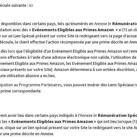
ciale suivante :
ici
disponibles dans certains pays, tels qu'énumérés en
Annexe
(«
Rémunérati
relation avec des «
Evénements Eligibles aux Primes Amazon
» si (1) un c
 sur un Lien Spécial présent sur votre Site le redirigeant vers la page d'acc
 découle, le client effectue l'action récompensée par une prime décrite en Ann
s lors que l'éligibilité d'un Evénement Eligible aux Primes Amazon est remis
ions effectuées à l'aide d'une adresse électronique non valide, l'utilisation d
nement Eligible aux Primes Amazon, les Evénement Eligible aux Primes Amazo
ciaux présents sur votre Site). Amazon déterminera à son entière discrétion, 
ne utilisation abusive a eu lieu.
cipation au Programme Partenaires
, vous pouvez insérer des Liens Spéciaux r
la prime correspondante.
t avoir lieu dans certains pays indiqués à l'
Annexe
(«
Rémunération Spéc
c les «
Evénements Eligibles aux Primes Amazon
» qui ont lieu lorsque (1)
 clique sur un lien spécial présent sur votre Site le redirigeant vers le site 
ar une prime décrite en Annexe.