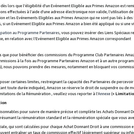
s lors que l'éligibilité d'un Evénement Eligible aux Primes Amazon est remis
ions effectuées à l'aide d'une adresse électronique non valide, l'utilisation d
on et les Evénements Eligibles aux Primes Amazon qui ne sont pas liés à des 
s, si un Evénement Eligible aux Primes Amazon a bien été appliqué ou si une vio
cipation au Programme Partenaires
, vous pouvez insérer des Liens Spéciaux 
xe, en relation avec l’Evénement Eligible aux Primes Amazon correspondant
sées que pour bénéficier des commissions du Programme Club Partenaires Amaz
mmissions à la fois au Programme Partenaires Amazon et à un autre programme
on), nous pouvons prendre des mesures, notamment en bloquant vos commission
oser certaines limites, restreignant la capacité des Partenaires de percevo
stant toute durée indiquée), Amazon se réserve le droit de suspendre ou de m
mitations de la Rémunération , veuillez vous reporter à l'
Annexe
(«
Limitati
tion
sonnables pour suivre de manière précise et complète les Achats Donnant Dro
ts résumant la rémunération standard et la rémunération spéciale que vous av
ale, qui sont calculées pour chaque Achat Donnant Droit à une commission e
uvent entraîner un taux de commission effectif légèrement supérieur ou infér