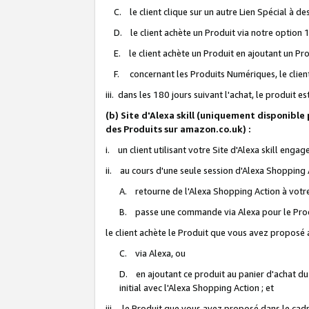
C. le client clique sur un autre Lien Spécial à de
D. le client achète un Produit via notre option 1-
E. le client achète un Produit en ajoutant un Produ
F. concernant les Produits Numériques, le client 
iii. dans les 180 jours suivant l'achat, le produit e
(b) Site d'Alexa skill (uniquement disponible
des Produits sur amazon.co.uk) :
i. un client utilisant votre Site d'Alexa skill enga
ii. au cours d'une seule session d'Alexa Shopping 
A. retourne de l'Alexa Shopping Action à votre
B. passe une commande via Alexa pour le Prod
le client achète le Produit que vous avez proposé a
C. via Alexa, ou
D. en ajoutant ce produit au panier d'achat du
initial avec l'Alexa Shopping Action ; et
iii. le Produit que vous avez proposé dans le cadre