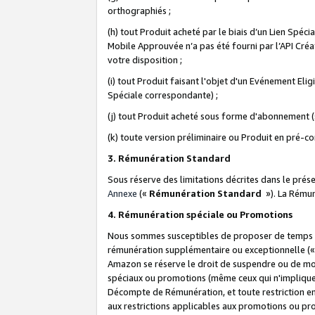
orthographiés ;
(h) tout Produit acheté par le biais d’un Lien Spéc
Mobile Approuvée n’a pas été fourni par l’API Créat
votre disposition ;
(i) tout Produit faisant l'objet d'un Evénement El
Spéciale correspondante) ;
(j) tout Produit acheté sous forme d'abonnement (s
(k) toute version préliminaire ou Produit en pré-c
3. Rémunération Standard
Sous réserve des limitations décrites dans le pré
Annexe
(«
Rémunération Standard
»). La Rému
4. Rémunération spéciale ou Promotions
Nous sommes susceptibles de proposer de temps à
rémunération supplémentaire ou exceptionnelle (
Amazon se réserve le droit de suspendre ou de mo
spéciaux ou promotions (même ceux qui n'impliquent
Décompte de Rémunération, et toute restriction e
aux restrictions applicables aux promotions ou p