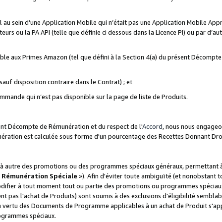
ial au sein d’une Application Mobile qui n’était pas une Application Mobile Ap
eurs ou la PA API (telle que définie ci dessous dans la Licence PI) ou par d’au
igible aux Primes Amazon (tel que défini à la Section 4(a) du présent Décomp
auf disposition contraire dans le Contrat) ; et
ommande qui n’est pas disponible sur la page de liste de Produits.
sent Décompte de Rémunération et du respect de l'
Accord
, nous nous engageo
nération est calculée sous forme d'un pourcentage des Recettes Donnant Dro
 autre des promotions ou des programmes spéciaux généraux, permettant à t
«
Rémunération Spéciale
»). Afin d'éviter toute ambiguïté (et nonobstant t
difier à tout moment tout ou partie des promotions ou programmes spéciaux.
 pas l'achat de Produits) sont soumis à des exclusions d'éligibilité semblabl
n vertu des Documents de Programme applicables à un achat de Produit s'app
rogrammes spéciaux.