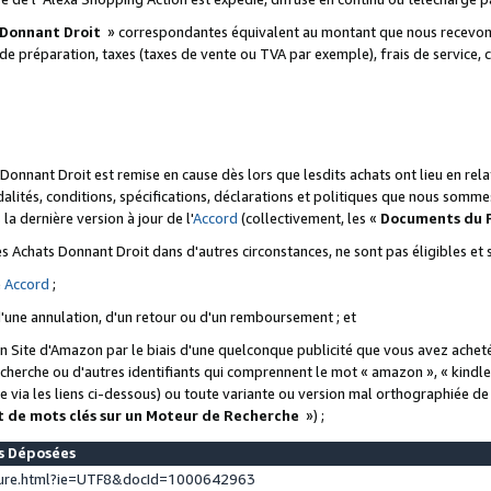
 Donnant Droit
» correspondantes équivalent au montant que nous recevons
 de préparation, taxes (taxes de vente ou TVA par exemple), frais de service, c
s Donnant Droit est remise en cause dès lors que lesdits achats ont lieu en r
lités, conditions, spécifications, déclarations et politiques que nous somme
a dernière version à jour de l'
Accord
(collectivement, les «
Documents du
 des Achats Donnant Droit dans d'autres circonstances, ne sont pas éligibles e
e
Accord
;
d'une annulation, d'un retour ou d'un remboursement ; et
 un Site d'Amazon par le biais d'une quelconque publicité que vous avez acheté
cherche ou d'autres identifiants qui comprennent le mot « amazon », « kindl
 via les liens ci-dessous) ou toute variante ou version mal orthographiée d
t de mots clés sur un Moteur de Recherche
») ;
es Déposées
ture.html?ie=UTF8&docId=1000642963