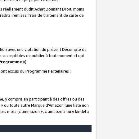
 réellement dudit Achat Donnant Droit, moins
rédits, remises, frais de traitement de carte de
elation avec une violation du présent Décompte de
s susceptibles de publier à tout moment et qui
 Programme
»).
t sont exclus du Programme Partenaires :
e, y compris en participant à des offres ou des
e » ou toute autre Marque d'Amazon (une liste non
e ces mots (« ammazon », « amaozn » ou « kindel »