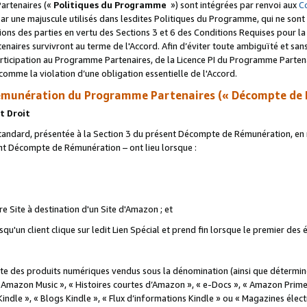
artenaires («
Politiques du Programme
») sont intégrées par renvoi aux
C
r une majuscule utilisés dans lesdites Politiques du Programme, qui ne sont 
ations des parties en vertu des Sections 3 et 6 des Conditions Requises pour l
naires survivront au terme de l'Accord. Afin d’éviter toute ambiguïté et sans l
rticipation au Programme Partenaires, de la Licence PI du Programme Partenai
mme la violation d’une obligation essentielle de l'Accord.
munération du Programme Partenaires (« Décompte de 
t Droit
ndard, présentée à la Section 3 du présent Décompte de Rémunération, en r
ent Décompte de Rémunération – ont lieu lorsque :
tre Site à destination d'un Site d'Amazon ; et
u'un client clique sur ledit Lien Spécial et prend fin lorsque le premier des
 des produits numériques vendus sous la dénomination (ainsi que déterminé 
 Amazon Music », « Histoires courtes d’Amazon », « e-Docs », « Amazon Prim
 Kindle », « Blogs Kindle », « Flux d’informations Kindle » ou « Magazines éle