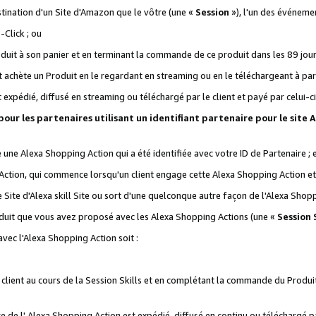
stination d'un Site d'Amazon que le vôtre (une «
Session
»), l'un des événemen
Click ; ou
it à son panier et en terminant la commande de ce produit dans les 89 jours sui
achète un Produit en le regardant en streaming ou en le téléchargeant à part
st expédié, diffusé en streaming ou téléchargé par le client et payé par celui-ci
 pour les partenaires utilisant un identifiant partenaire pour le si
ge une Alexa Shopping Action qui a été identifiée avec votre ID de Partenaire ; 
Action, qui commence lorsqu'un client engage cette Alexa Shopping Action et s
 Site d'Alexa skill Site ou sort d'une quelconque autre façon de l'Alexa Shop
uit que vous avez proposé avec les Alexa Shopping Actions (une «
Session S
vec l'Alexa Shopping Action soit :
 client au cours de la Session Skills et en complétant la commande du Produ
 de l' Alexa Shopping Action est expédié, diffusé en continu ou téléchargé par