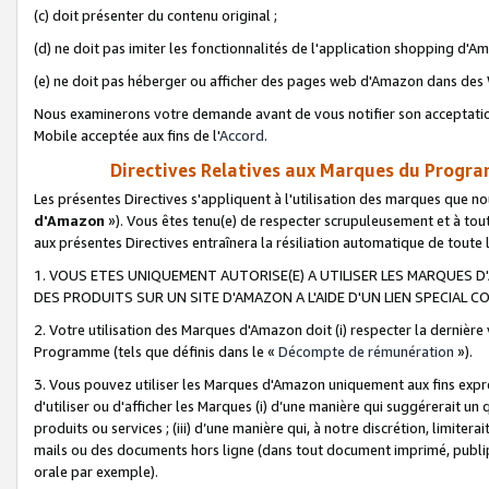
(c) doit présenter du contenu original ;
(d) ne doit pas imiter les fonctionnalités de l'application shopping d'Am
(e) ne doit pas héberger ou afficher des pages web d'Amazon dans de
Nous examinerons votre demande avant de vous notifier son acceptatio
Mobile acceptée aux fins de l'
Accord
.
Directives Relatives aux Marques du Progra
Les présentes Directives s'appliquent à l'utilisation des marques que
d'Amazon
»). Vous êtes tenu(e) de respecter scrupuleusement et à tou
aux présentes Directives entraînera la résiliation automatique de toute
1. VOUS ETES UNIQUEMENT AUTORISE(E) A UTILISER LES MARQUES D'
DES PRODUITS SUR UN SITE D'AMAZON A L'AIDE D'UN LIEN SPECIAL 
2. Votre utilisation des Marques d'Amazon doit (i) respecter la dernière
Programme (tels que définis dans le «
Décompte de rémunération
»).
3. Vous pouvez utiliser les Marques d'Amazon uniquement aux fins expr
d'utiliser ou d'afficher les Marques (i) d’une manière qui suggérerait un
produits ou services ; (iii) d’une manière qui, à notre discrétion, limit
mails ou des documents hors ligne (dans tout document imprimé, publip
orale par exemple).