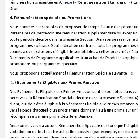
rémunération présentée en
Annexe
(«
Rémunération Standard
»). L
Droit.
4. Rémunération spéciale ou Promotions
Nous sommes susceptibles de proposer de temps à autre des promotion
Partenaires de percevoir une rémunération supplémentaire ou exceptio
toute période décrite dans la présente Section), Amazon se réserve le
programmes spéciaux. Sauf indication contraire, tous les programmes s
soumis à des exclusions d'éligibilité semblables à celles présentées à 
Documents de Programme applicables à un achat de Produit s'appliquera
promotions ou programmes spéciaux.
Nous proposons actuellement la Rémunération Spéciale suivante :
ici
(a) Evénements Eligibles aux Primes Amazon
Des Evénements Eligibles aux Primes Amazon sont disponibles dans cer
percevrez la Rémunération Spéciale décrite dans la présente Section 4(
client, qui doit être éligible à l'Evénement Eligible aux Primes Amazon te
vers la page d'accueil d'un programme donnant lieu à une prime sur un Si
récompensée par une prime décrite en Annexe.
Amazon ne versera aucune Rémunération Spéciale dès lors que l'éligibi
violation ou de toute autre utilisation abusive (par exemple, des inscrip
ou de logiciels automatisés, la participation d'une même personne à p