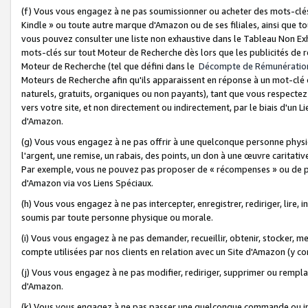
(f) Vous vous engagez à ne pas soumissionner ou acheter des mots-clés,
Kindle » ou toute autre marque d'Amazon ou de ses filiales, ainsi que t
vous pouvez consulter une liste non exhaustive dans le Tableau Non Ex
mots-clés sur tout Moteur de Recherche dès lors que les publicités de 
Moteur de Recherche (tel que défini dans le
Décompte de Rémunératio
Moteurs de Recherche afin qu'ils apparaissent en réponse à un mot-clé o
naturels, gratuits, organiques ou non payants), tant que vous respectez 
vers votre site, et non directement ou indirectement, par le biais d'un Li
d'Amazon.
(g) Vous vous engagez à ne pas offrir à une quelconque personne physi
l'argent, une remise, un rabais, des points, un don à une œuvre caritativ
Par exemple, vous ne pouvez pas proposer de « récompenses » ou de p
d'Amazon via vos Liens Spéciaux.
(h) Vous vous engagez à ne pas intercepter, enregistrer, rediriger, lire
soumis par toute personne physique ou morale.
(i) Vous vous engagez à ne pas demander, recueillir, obtenir, stocker, 
compte utilisées par nos clients en relation avec un Site d'Amazon (y c
(j) Vous vous engagez à ne pas modifier, rediriger, supprimer ou rempla
d'Amazon.
(k) Vous vous engagez à ne pas passer une quelconque commande ou init