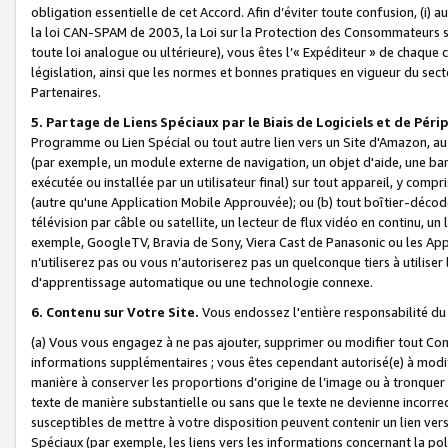
obligation essentielle de cet Accord. Afin d’éviter toute confusion, (i) a
la loi CAN-SPAM de 2003, la Loi sur la Protection des Consommateurs s
toute loi analogue ou ultérieure), vous êtes l’« Expéditeur » de chaque 
législation, ainsi que les normes et bonnes pratiques en vigueur du s
Partenaires.
5. Partage de Liens Spéciaux par le Biais de Logiciels et de Pér
Programme ou Lien Spécial ou tout autre lien vers un Site d'Amazon, au su
(par exemple, un module externe de navigation, un objet d'aide, une ba
exécutée ou installée par un utilisateur final) sur tout appareil, y comp
(autre qu'une Application Mobile Approuvée); ou (b) tout boîtier-décod
télévision par câble ou satellite, un lecteur de flux vidéo en continu, un
exemple, GoogleTV, Bravia de Sony, Viera Cast de Panasonic ou les Appli
n’utiliserez pas ou vous n’autoriserez pas un quelconque tiers à utili
d'apprentissage automatique ou une technologie connexe.
6. Contenu sur Votre Site.
Vous endossez l'entière responsabilité du
(a) Vous vous engagez à ne pas ajouter, supprimer ou modifier tout Co
informations supplémentaires ; vous êtes cependant autorisé(e) à modi
manière à conserver les proportions d’origine de l’image ou à tronquer
texte de manière substantielle ou sans que le texte ne devienne incorr
susceptibles de mettre à votre disposition peuvent contenir un lien ver
Spéciaux (par exemple, les liens vers les informations concernant la poli