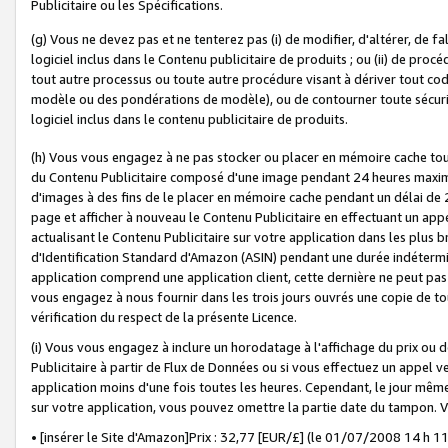
Publicitaire ou les Spécifications.
(g) Vous ne devez pas et ne tenterez pas (i) de modifier, d'altérer, de f
logiciel inclus dans le Contenu publicitaire de produits ; ou (ii) de proc
tout autre processus ou toute autre procédure visant à dériver tout c
modèle ou des pondérations de modèle), ou de contourner toute sécurité a
logiciel inclus dans le contenu publicitaire de produits.
(h) Vous vous engagez à ne pas stocker ou placer en mémoire cache tou
du Contenu Publicitaire composé d'une image pendant 24 heures maxim
d'images à des fins de le placer en mémoire cache pendant un délai de
page et afficher à nouveau le Contenu Publicitaire en effectuant un app
actualisant le Contenu Publicitaire sur votre application dans les plus 
d'Identification Standard d'Amazon (ASIN) pendant une durée indéterminé
application comprend une application client, cette dernière ne peut pa
vous engagez à nous fournir dans les trois jours ouvrés une copie de tou
vérification du respect de la présente Licence.
(i) Vous vous engagez à inclure un horodatage à l'affichage du prix ou 
Publicitaire à partir de Flux de Données ou si vous effectuez un appel ve
application moins d'une fois toutes les heures. Cependant, le jour même
sur votre application, vous pouvez omettre la partie date du tampon.
• [insérer le Site d'Amazon]Prix : 32,77 [EUR/£] (le 01/07/2008 14 h 11 