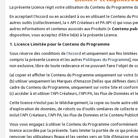
La présente Licence régit votre utilisation du Contenu du Programme d
En acceptant l'Accord ou en accédant à ou en utilisant le Contenu du P
autres outils (collectivement, la «
API Créateurs et PA API
») qui vous pe
autres informations et contenus associés aux Produits («
Contenu publ
disposition, vous acceptez d'être lié(e) à la présente Licence.
1. Licence Limitée pour le Contenu du Programme
Sous réserve des conditions de
l'Accord
et uniquement aux fins limitées
compris la présente Licence et les autres
Politiques du Programme
], n
non exclusive, libre de toute redevance et ne pouvant faire l'objet de so
(a) copier et afficher le Contenu du Programme uniquement sur votre Si
(b) utiliser uniquement les Marques d'Amazon [telles que définies dans 
cadre du Contenu du Programme, uniquement sur votre Site et confo
(c) accéder à et utiliser l’API Créateurs, l’API PA, les Flux de Données e
Cette licence n'inclut pas le téléchargement, la copie ou toute autre util
d’exploration de données, de robots ou d’outils similaires de collecte
inclut l’API Créateurs, l’API PA, les Flux de Données et le Contenu Publici
Vous vous engagez à utiliser le Contenu du Programme conformément a
licence accordée par la présente. Sans limiter la portée de ce qui pré
renvoyer les utilisateurs finaux et les ventes vers un Site d'Amazon et