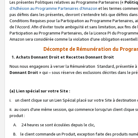
Les présentes Politiques relatives au Programme Partenaires («
Politi
d’Adhésion au Programme Partenaires d'Amazon
et les termes commenç
pas définis dans les présentes, devront s'entendre tels que définis dans 
Conditions Requises pour la Participation au Programme Partenaires, ai
de l'Accord. Afin d’éviter toute ambiguïté et sans limitation, aux fins de
Participation au Programme Partenaires, de la Licence PI du Programme 
Amazon sera considérée comme la violation d’une obligation essentielle
Décompte de Rémunération du Program
1. Achats Donnant Droit et Recettes Donnant Droit
Nous nous engageons à verser la Rémunération Standard, présentée à l
Donnant Droit
» qui – sous réserve des exclusions décrites dans le p
(a) Lien spécial sur votre Site :
i. un client clique sur un Lien Spécial placé sur votre Site à destination
ii. au cours d'une même session, qui commence lorsqu'un client clique s
produit :
A. 24 heures se sont écoulées depuis le clic,
B. le client commande un Produit, exception faite des produits numéri