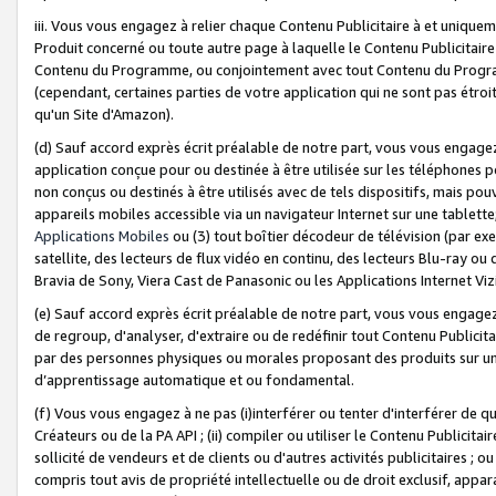
iii. Vous vous engagez à relier chaque Contenu Publicitaire à et uniqu
Produit concerné ou toute autre page à laquelle le Contenu Publicitaire
Contenu du Programme, ou conjointement avec tout Contenu du Programm
(cependant, certaines parties de votre application qui ne sont pas étroi
qu'un Site d'Amazon).
(d) Sauf accord exprès écrit préalable de notre part, vous vous engagez à
application conçue pour ou destinée à être utilisée sur les téléphones p
non conçus ou destinés à être utilisés avec de tels dispositifs, mais pouv
appareils mobiles accessible via un navigateur Internet sur une tablett
Applications Mobiles
ou (3) tout boîtier décodeur de télévision (par ex
satellite, des lecteurs de flux vidéo en continu, des lecteurs Blu-ray o
Bravia de Sony, Viera Cast de Panasonic ou les Applications Internet Viz
(e) Sauf accord exprès écrit préalable de notre part, vous vous engagez 
de regroup, d'analyser, d'extraire ou de redéfinir tout Contenu Publicitai
par des personnes physiques ou morales proposant des produits sur un
d’apprentissage automatique et ou fondamental.
(f) Vous vous engagez à ne pas (i)interférer ou tenter d'interférer de 
Créateurs ou de la PA API ; (ii) compiler ou utiliser le Contenu Publicita
sollicité de vendeurs et de clients ou d'autres activités publicitaires ; ou (
compris tout avis de propriété intellectuelle ou de droit exclusif, appar