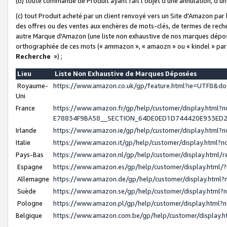
(b) toute commande de Produit ayant fait l'objet d'une annulation, d'u
(c) tout Produit acheté par un client renvoyé vers un Site d'Amazon par
des offres ou des ventes aux enchères de mots-clés, de termes de reche
autre Marque d'Amazon (une liste non exhaustive de nos marques déposée
orthographiée de ces mots (« ammazon », « amaozn » ou « kindel » par
Recherche
») ;
Lieu
Liste Non Exhaustive de Marques Déposées
Royaume-
https://www.amazon.co.uk/gp/feature.html?ie=UTF8&
Uni
France
https://www.amazon.fr/gp/help/customer/display.ht
E78834F9BA58__SECTION_64DE0ED1D744420E933ED
Irlande
https://www.amazon.ie/gp/help/customer/display.htm
Italie
https://www.amazon.it/gp/help/customer/display.html
Pays-Bas
https://www.amazon.nl/gp/help/customer/display.html
Espagne
https://www.amazon.es/gp/help/customer/display.html
Allemagne
https://www.amazon.de/gp/help/customer/display.htm
Suède
https://www.amazon.se/gp/help/customer/display.htm
Pologne
https://www.amazon.pl/gp/help/customer/display.html
Belgique
https://www.amazon.com.be/gp/help/customer/displa