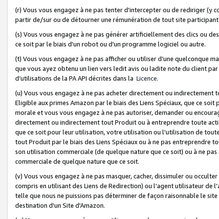
(r) Vous vous engagez à ne pas tenter d'intercepter ou de rediriger (y comp
partir de/sur ou de détourner une rémunération de tout site participa
(s) Vous vous engagez à ne pas générer artificiellement des clics ou de
ce soit par le biais d'un robot ou d'un programme logiciel ou autre.
(t) Vous vous engagez à ne pas afficher ou utiliser d’une quelconque man
que vous ayez obtenu un lien vers ledit avis ou ladite note du client par
d’utilisations de la PA API décrites dans la
Licence
.
(u) Vous vous engagez à ne pas acheter directement ou indirectement t
Eligible aux primes Amazon par le biais des Liens Spéciaux, que ce soit 
morale et vous vous engagez à ne pas autoriser, demander ou encourager
directement ou indirectement tout Produit ou à entreprendre toute acti
que ce soit pour leur utilisation, votre utilisation ou l'utilisation de
tout Produit par le biais des Liens Spéciaux ou à ne pas entreprendre t
son utilisation commerciale (de quelque nature que ce soit) ou à ne pas o
commerciale de quelque nature que ce soit.
(v) Vous vous engagez à ne pas masquer, cacher, dissimuler ou occulter 
compris en utilisant des Liens de Redirection) ou l'agent utilisateur de 
telle que nous ne puissions pas déterminer de façon raisonnable le site ou
destination d'un Site d'Amazon.