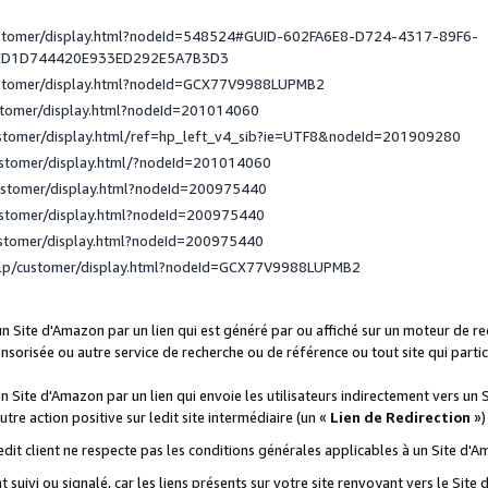
ustomer/display.html?nodeId=548524#GUID-602FA6E8-D724-4317-89F6-
ED1D744420E933ED292E5A7B3D3
ustomer/display.html?nodeId=GCX77V9988LUPMB2
stomer/display.html?nodeId=201014060
ustomer/display.html/ref=hp_left_v4_sib?ie=UTF8&nodeId=201909280
ustomer/display.html/?nodeId=201014060
ustomer/display.html?nodeId=200975440
ustomer/display.html?nodeId=200975440
ustomer/display.html?nodeId=200975440
elp/customer/display.html?nodeId=GCX77V9988LUPMB2
 un Site d'Amazon par un lien qui est généré par ou affiché sur un moteur de 
onsorisée ou autre service de recherche ou de référence ou tout site qui part
un Site d'Amazon par un lien qui envoie les utilisateurs indirectement vers un 
autre action positive sur ledit site intermédiaire (un «
Lien de Redirection
»)
 ledit client ne respecte pas les conditions générales applicables à un Site d'
t suivi ou signalé, car les liens présents sur votre site renvoyant vers le Si