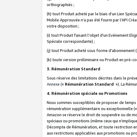
orthographiés ;
(h) tout Produit acheté par le biais d’un Lien Spéc
Mobile Approuvée n’a pas été fourni par l’API Créat
votre disposition ;
(i) tout Produit faisant l'objet d'un Evénement El
Spéciale correspondante) ;
(j) tout Produit acheté sous forme d'abonnement (s
(k) toute version préliminaire ou Produit en pré-c
3. Rémunération Standard
Sous réserve des limitations décrites dans le pré
Annexe
(«
Rémunération Standard
»). La Rému
4. Rémunération spéciale ou Promotions
Nous sommes susceptibles de proposer de temps à
rémunération supplémentaire ou exceptionnelle (
Amazon se réserve le droit de suspendre ou de mo
spéciaux ou promotions (même ceux qui n'impliquent
Décompte de Rémunération, et toute restriction e
aux restrictions applicables aux promotions ou p