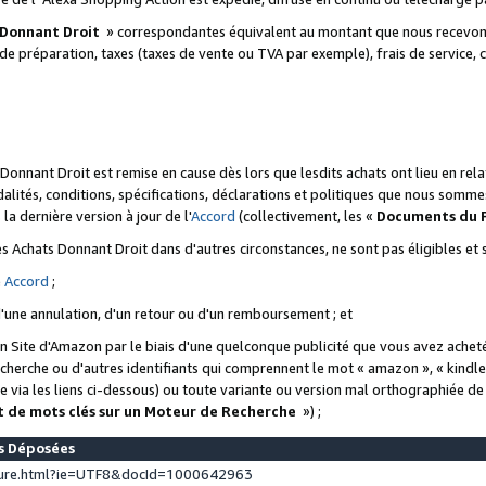
 Donnant Droit
» correspondantes équivalent au montant que nous recevons
 de préparation, taxes (taxes de vente ou TVA par exemple), frais de service, c
s Donnant Droit est remise en cause dès lors que lesdits achats ont lieu en r
lités, conditions, spécifications, déclarations et politiques que nous somme
a dernière version à jour de l'
Accord
(collectivement, les «
Documents du
 des Achats Donnant Droit dans d'autres circonstances, ne sont pas éligibles e
e
Accord
;
d'une annulation, d'un retour ou d'un remboursement ; et
 un Site d'Amazon par le biais d'une quelconque publicité que vous avez acheté
cherche ou d'autres identifiants qui comprennent le mot « amazon », « kindl
 via les liens ci-dessous) ou toute variante ou version mal orthographiée d
t de mots clés sur un Moteur de Recherche
») ;
es Déposées
ture.html?ie=UTF8&docId=1000642963