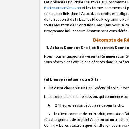
Les présentes Politiques relatives au Programme P
Partenaires d'Amazon
et les termes commençant pa
tels que définis dans l'Accord. Les droits et oblig
de la Section 3 de la Licence PI du Programme Parte
toute violation des Conditions Requises pour la Pa
Programme Influenceurs Amazon sera considérée co
Décompte de Ré
1. Achats Donnant Droit et Recettes Donnan
Nous nous engageons à verser la Rémunération Sta
sous réserve des exclusions décrites dans le prés
(a) Lien spécial sur votre Site :
i. un client clique sur un Lien Spécial placé sur vo
ii. au cours d'une même session, qui commence lorsq
A. 24 heures se sont écoulées depuis le clic,
B. le client commande un Produit, exception faite
téléchargement de logiciel Amazon ou un article «
Coin », « Livres électroniques Kindle », « Journaux