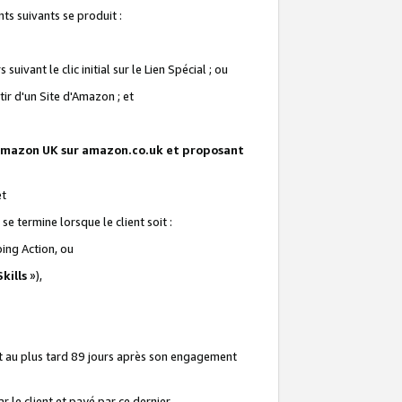
ts suivants se produit :
vant le clic initial sur le Lien Spécial ; ou
ir d'un Site d'Amazon ; et
te Amazon UK sur amazon.co.uk et proposant
et
e termine lorsque le client soit :
ping Action, ou
kills
»),
it au plus tard 89 jours après son engagement
 le client et payé par ce dernier.