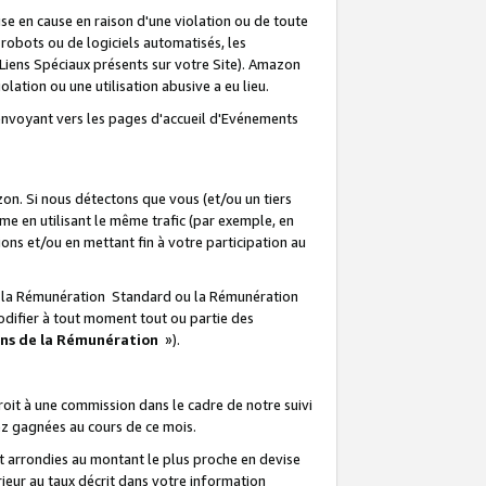
e en cause en raison d'une violation ou de toute
e robots ou de logiciels automatisés, les
Liens Spéciaux présents sur votre Site). Amazon
lation ou une utilisation abusive a eu lieu.
renvoyant vers les pages d'accueil d'Evénements
on. Si nous détectons que vous (et/ou un tiers
 en utilisant le même trafic (par exemple, en
s et/ou en mettant fin à votre participation au
ir la Rémunération Standard ou la Rémunération
odifier à tout moment tout ou partie des
ons de la Rémunération
»).
it à une commission dans le cadre de notre suivi
ez gagnées au cours de ce mois.
t arrondies au montant le plus proche en devise
ieur au taux décrit dans votre information