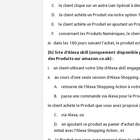
C. le client clique sur un autre Lien Spécial à de
D. le client achète un Produit via notre option 1-
E. le client achète un Produit en ajoutant un Produ
F. concernant les Produits Numériques, le client 
iii. dans les 180 jours suivant l'achat, le produit e
(b) Site d'Alexa skill (uniquement disponible
des Produits sur amazon.co.uk) :
i. un client utilisant votre Site d'Alexa skill enga
ii. au cours d'une seule session d'Alexa Shopping 
A. retourne de l'Alexa Shopping Action à votre
B. passe une commande via Alexa pour le Prod
le client achète le Produit que vous avez proposé a
C. via Alexa, ou
D. en ajoutant ce produit au panier d'achat du
initial avec l'Alexa Shopping Action ; et
iii. le Produit que vous avez proposé dans le cadre