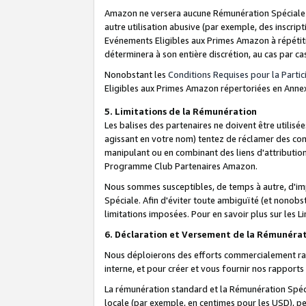
Amazon ne versera aucune Rémunération Spéciale dè
autre utilisation abusive (par exemple, des inscript
Evénements Eligibles aux Primes Amazon à répétiti
déterminera à son entière discrétion, au cas par ca
Nonobstant les
Conditions Requises pour la Parti
Eligibles aux Primes Amazon répertoriées en Anne
5. Limitations de la Rémunération
Les balises des partenaires ne doivent être utili
agissant en votre nom) tentez de réclamer des co
manipulant ou en combinant des liens d'attributi
Programme Club Partenaires Amazon.
Nous sommes susceptibles, de temps à autre, d'imp
Spéciale. Afin d'éviter toute ambiguïté (et nonob
limitations imposées. Pour en savoir plus sur les Li
6. Déclaration et Versement de la Rémunéra
Nous déploierons des efforts commercialement rai
interne, et pour créer et vous fournir nos rappor
La rémunération standard et la Rémunération Spéci
locale (par exemple, en centimes pour les USD), pe