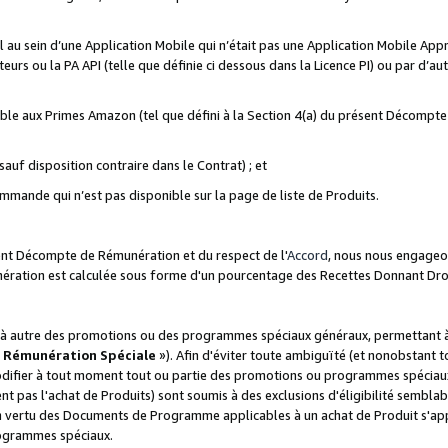
ial au sein d’une Application Mobile qui n’était pas une Application Mobile Ap
eurs ou la PA API (telle que définie ci dessous dans la Licence PI) ou par d’au
igible aux Primes Amazon (tel que défini à la Section 4(a) du présent Décomp
auf disposition contraire dans le Contrat) ; et
ommande qui n’est pas disponible sur la page de liste de Produits.
sent Décompte de Rémunération et du respect de l'
Accord
, nous nous engageo
nération est calculée sous forme d'un pourcentage des Recettes Donnant Dro
 autre des promotions ou des programmes spéciaux généraux, permettant à t
«
Rémunération Spéciale
»). Afin d'éviter toute ambiguïté (et nonobstant t
difier à tout moment tout ou partie des promotions ou programmes spéciaux.
 pas l'achat de Produits) sont soumis à des exclusions d'éligibilité semblabl
n vertu des Documents de Programme applicables à un achat de Produit s'app
rogrammes spéciaux.