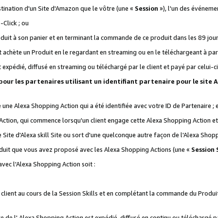
stination d'un Site d'Amazon que le vôtre (une «
Session
»), l'un des événemen
Click ; ou
it à son panier et en terminant la commande de ce produit dans les 89 jours sui
achète un Produit en le regardant en streaming ou en le téléchargeant à part
st expédié, diffusé en streaming ou téléchargé par le client et payé par celui-ci
 pour les partenaires utilisant un identifiant partenaire pour le si
ge une Alexa Shopping Action qui a été identifiée avec votre ID de Partenaire ; 
Action, qui commence lorsqu'un client engage cette Alexa Shopping Action et s
 Site d'Alexa skill Site ou sort d'une quelconque autre façon de l'Alexa Shop
uit que vous avez proposé avec les Alexa Shopping Actions (une «
Session S
vec l'Alexa Shopping Action soit :
 client au cours de la Session Skills et en complétant la commande du Produ
 de l' Alexa Shopping Action est expédié, diffusé en continu ou téléchargé par