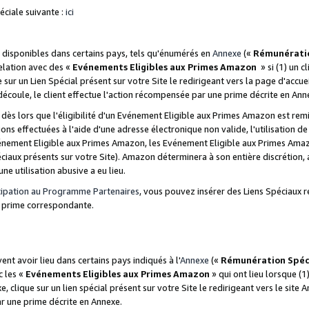
ciale suivante :
ici
disponibles dans certains pays, tels qu'énumérés en
Annexe
(«
Rémunérati
relation avec des «
Evénements Eligibles aux Primes Amazon
» si (1) un c
 sur un Lien Spécial présent sur votre Site le redirigeant vers la page d'acc
 découle, le client effectue l'action récompensée par une prime décrite en Ann
s lors que l'éligibilité d'un Evénement Eligible aux Primes Amazon est remis
ions effectuées à l'aide d'une adresse électronique non valide, l'utilisation d
nement Eligible aux Primes Amazon, les Evénement Eligible aux Primes Amazo
ciaux présents sur votre Site). Amazon déterminera à son entière discrétion, 
ne utilisation abusive a eu lieu.
cipation au Programme Partenaires
, vous pouvez insérer des Liens Spéciaux r
la prime correspondante.
t avoir lieu dans certains pays indiqués à l'
Annexe
(«
Rémunération Spéc
c les «
Evénements Eligibles aux Primes Amazon
» qui ont lieu lorsque (1)
 clique sur un lien spécial présent sur votre Site le redirigeant vers le site 
ar une prime décrite en Annexe.