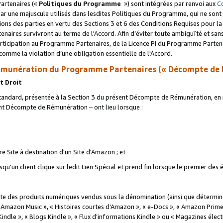
artenaires («
Politiques du Programme
») sont intégrées par renvoi aux
C
r une majuscule utilisés dans lesdites Politiques du Programme, qui ne sont 
ations des parties en vertu des Sections 3 et 6 des Conditions Requises pour l
naires survivront au terme de l'Accord. Afin d’éviter toute ambiguïté et sans l
rticipation au Programme Partenaires, de la Licence PI du Programme Partenai
mme la violation d’une obligation essentielle de l'Accord.
munération du Programme Partenaires (« Décompte de 
t Droit
ndard, présentée à la Section 3 du présent Décompte de Rémunération, en r
ent Décompte de Rémunération – ont lieu lorsque :
tre Site à destination d'un Site d'Amazon ; et
u'un client clique sur ledit Lien Spécial et prend fin lorsque le premier des
 des produits numériques vendus sous la dénomination (ainsi que déterminé 
 Amazon Music », « Histoires courtes d’Amazon », « e-Docs », « Amazon Prim
 Kindle », « Blogs Kindle », « Flux d’informations Kindle » ou « Magazines éle