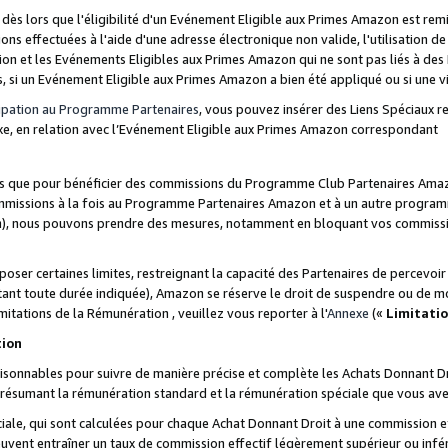
s lors que l'éligibilité d'un Evénement Eligible aux Primes Amazon est remis
ions effectuées à l'aide d'une adresse électronique non valide, l'utilisation d
on et les Evénements Eligibles aux Primes Amazon qui ne sont pas liés à des 
s, si un Evénement Eligible aux Primes Amazon a bien été appliqué ou si une vio
cipation au Programme Partenaires
, vous pouvez insérer des Liens Spéciaux 
xe, en relation avec l’Evénement Eligible aux Primes Amazon correspondant
sées que pour bénéficier des commissions du Programme Club Partenaires Amaz
mmissions à la fois au Programme Partenaires Amazon et à un autre programme
on), nous pouvons prendre des mesures, notamment en bloquant vos commission
oser certaines limites, restreignant la capacité des Partenaires de percevo
stant toute durée indiquée), Amazon se réserve le droit de suspendre ou de m
mitations de la Rémunération , veuillez vous reporter à l'
Annexe
(«
Limitati
tion
sonnables pour suivre de manière précise et complète les Achats Donnant Dro
ts résumant la rémunération standard et la rémunération spéciale que vous av
ale, qui sont calculées pour chaque Achat Donnant Droit à une commission e
uvent entraîner un taux de commission effectif légèrement supérieur ou infér