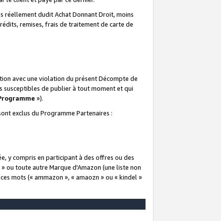
 réellement dudit Achat Donnant Droit, moins
rédits, remises, frais de traitement de carte de
elation avec une violation du présent Décompte de
s susceptibles de publier à tout moment et qui
 Programme
»).
t sont exclus du Programme Partenaires :
e, y compris en participant à des offres ou des
e » ou toute autre Marque d'Amazon (une liste non
e ces mots (« ammazon », « amaozn » ou « kindel »