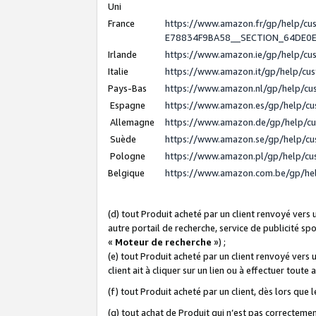
Uni
France
https://www.amazon.fr/gp/help/c
E78834F9BA58__SECTION_64DE0
Irlande
https://www.amazon.ie/gp/help/c
Italie
https://www.amazon.it/gp/help/cu
Pays-Bas
https://www.amazon.nl/gp/help/c
Espagne
https://www.amazon.es/gp/help/c
Allemagne
https://www.amazon.de/gp/help/c
Suède
https://www.amazon.se/gp/help/c
Pologne
https://www.amazon.pl/gp/help/c
Belgique
https://www.amazon.com.be/gp/h
(d) tout Produit acheté par un client renvoyé vers
autre portail de recherche, service de publicité sp
«
Moteur de recherche
») ;
(e) tout Produit acheté par un client renvoyé vers 
client ait à cliquer sur un lien ou à effectuer toute 
(f) tout Produit acheté par un client, dès lors que
(g) tout achat de Produit qui n’est pas correctemen