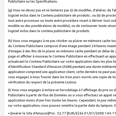
Publicitaire ou les Spécifications.
(g) Vous ne devez pas et ne tenterez pas (i) de modifier, d'altérer, de f
logiciel inclus dans le Contenu publicitaire de produits ; ou (ii) de proc
tout autre processus ou toute autre procédure visant à dériver tout c
modèle ou des pondérations de modèle), ou de contourner toute sécurité a
logiciel inclus dans le contenu publicitaire de produits.
(h) Vous vous engagez à ne pas stocker ou placer en mémoire cache tou
du Contenu Publicitaire composé d'une image pendant 24 heures maxim
d'images à des fins de le placer en mémoire cache pendant un délai de
page et afficher à nouveau le Contenu Publicitaire en effectuant un app
actualisant le Contenu Publicitaire sur votre application dans les plus 
d'Identification Standard d'Amazon (ASIN) pendant une durée indéterminé
application comprend une application client, cette dernière ne peut pa
vous engagez à nous fournir dans les trois jours ouvrés une copie de tou
vérification du respect de la présente Licence.
(i) Vous vous engagez à inclure un horodatage à l'affichage du prix ou 
Publicitaire à partir de Flux de Données ou si vous effectuez un appel ve
application moins d'une fois toutes les heures. Cependant, le jour même
sur votre application, vous pouvez omettre la partie date du tampon.
• [insérer le Site d'Amazon]Prix : 32,77 [EUR/£] (le 01/07/2008 14 h 11 