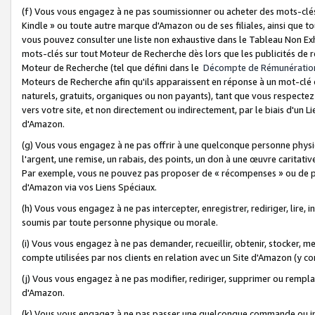
(f) Vous vous engagez à ne pas soumissionner ou acheter des mots-clés,
Kindle » ou toute autre marque d'Amazon ou de ses filiales, ainsi que t
vous pouvez consulter une liste non exhaustive dans le Tableau Non Ex
mots-clés sur tout Moteur de Recherche dès lors que les publicités de 
Moteur de Recherche (tel que défini dans le
Décompte de Rémunératio
Moteurs de Recherche afin qu'ils apparaissent en réponse à un mot-clé o
naturels, gratuits, organiques ou non payants), tant que vous respectez 
vers votre site, et non directement ou indirectement, par le biais d'un Li
d'Amazon.
(g) Vous vous engagez à ne pas offrir à une quelconque personne physi
l'argent, une remise, un rabais, des points, un don à une œuvre caritativ
Par exemple, vous ne pouvez pas proposer de « récompenses » ou de p
d'Amazon via vos Liens Spéciaux.
(h) Vous vous engagez à ne pas intercepter, enregistrer, rediriger, lire
soumis par toute personne physique ou morale.
(i) Vous vous engagez à ne pas demander, recueillir, obtenir, stocker, 
compte utilisées par nos clients en relation avec un Site d'Amazon (y c
(j) Vous vous engagez à ne pas modifier, rediriger, supprimer ou rempla
d'Amazon.
(k) Vous vous engagez à ne pas passer une quelconque commande ou init