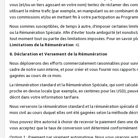
vous (et/ou un tiers agissant en votre nom) tentez de réclamer des c
utilisant le même trafic (par exemple, en manipulant ou en combinant 
vos commissions et/ou en mettant fin à votre participation au Progra
Nous sommes susceptibles, de temps à autre, d'imposer certaines limit
ou la Rémunération Spéciale. Afin d'éviter toute ambiguïté (et nonobst
tout moment tout ou partie des limitations imposées. Pour en savoir plus
Limitations de la Rémunération
»).
6. Déclaration et Versement de la Rémunération
Nous déploierons des efforts commercialement raisonnables pour suivr
cadre de notre suivi interne, et pour créer et vous fournir nos rapport
gagnées au cours de ce mois.
La rémunération standard et la Rémunération Spéciale, qui sont calcul
proche en devise locale (par exemple, en centimes pour les USD), peuve
décrit dans votre information tarifaire.
Nous verserons la rémunération standard et la rémunération spéciale da
mois civil au cours duquel elles ont été gagnées selon la méthode décr
Vous pouvez être autorisé à choisir de recevoir le paiement dans une dev
vous acceptez que le taux de conversion soit déterminé conformément
Option 1 : Paiement par virement automatique.
Nous vous virerons aut