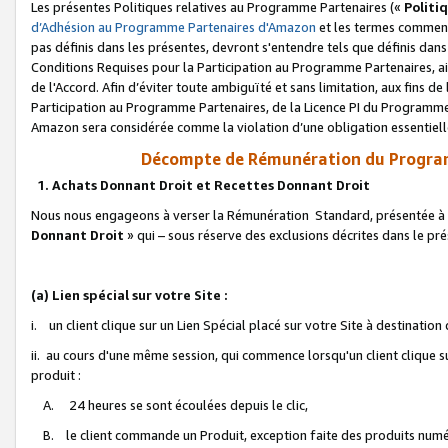
Les présentes Politiques relatives au Programme Partenaires («
Politi
d’Adhésion au Programme Partenaires d'Amazon
et les termes commenç
pas définis dans les présentes, devront s'entendre tels que définis dans 
Conditions Requises pour la Participation au Programme Partenaires, ai
de l'Accord. Afin d’éviter toute ambiguïté et sans limitation, aux fins de
Participation au Programme Partenaires, de la Licence PI du Programme 
Amazon sera considérée comme la violation d’une obligation essentielle
Décompte de Rémunération du Program
1. Achats Donnant Droit et Recettes Donnant Droit
Nous nous engageons à verser la Rémunération Standard, présentée à l
Donnant Droit
» qui – sous réserve des exclusions décrites dans le p
(a) Lien spécial sur votre Site :
i. un client clique sur un Lien Spécial placé sur votre Site à destination
ii. au cours d'une même session, qui commence lorsqu'un client clique s
produit :
A. 24 heures se sont écoulées depuis le clic,
B. le client commande un Produit, exception faite des produits numéri