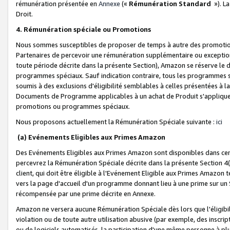
rémunération présentée en
Annexe
(«
Rémunération Standard
»). L
Droit.
4. Rémunération spéciale ou Promotions
Nous sommes susceptibles de proposer de temps à autre des promotion
Partenaires de percevoir une rémunération supplémentaire ou exceptio
toute période décrite dans la présente Section), Amazon se réserve le
programmes spéciaux. Sauf indication contraire, tous les programmes s
soumis à des exclusions d'éligibilité semblables à celles présentées à 
Documents de Programme applicables à un achat de Produit s'appliquera
promotions ou programmes spéciaux.
Nous proposons actuellement la Rémunération Spéciale suivante :
ici
(a) Evénements Eligibles aux Primes Amazon
Des Evénements Eligibles aux Primes Amazon sont disponibles dans cer
percevrez la Rémunération Spéciale décrite dans la présente Section 4(
client, qui doit être éligible à l'Evénement Eligible aux Primes Amazon te
vers la page d'accueil d'un programme donnant lieu à une prime sur un Si
récompensée par une prime décrite en Annexe.
Amazon ne versera aucune Rémunération Spéciale dès lors que l'éligibi
violation ou de toute autre utilisation abusive (par exemple, des inscrip
ou de logiciels automatisés, la participation d'une même personne à p