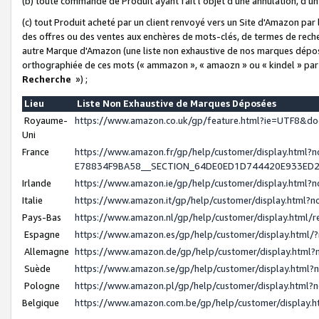
(b) toute commande de Produit ayant fait l'objet d'une annulation, d'u
(c) tout Produit acheté par un client renvoyé vers un Site d'Amazon par
des offres ou des ventes aux enchères de mots-clés, de termes de reche
autre Marque d'Amazon (une liste non exhaustive de nos marques déposée
orthographiée de ces mots (« ammazon », « amaozn » ou « kindel » par
Recherche
») ;
Lieu
Liste Non Exhaustive de Marques Déposées
Royaume-
https://www.amazon.co.uk/gp/feature.html?ie=UTF8&
Uni
France
https://www.amazon.fr/gp/help/customer/display.ht
E78834F9BA58__SECTION_64DE0ED1D744420E933ED
Irlande
https://www.amazon.ie/gp/help/customer/display.htm
Italie
https://www.amazon.it/gp/help/customer/display.html
Pays-Bas
https://www.amazon.nl/gp/help/customer/display.html
Espagne
https://www.amazon.es/gp/help/customer/display.html
Allemagne
https://www.amazon.de/gp/help/customer/display.htm
Suède
https://www.amazon.se/gp/help/customer/display.htm
Pologne
https://www.amazon.pl/gp/help/customer/display.html
Belgique
https://www.amazon.com.be/gp/help/customer/displa