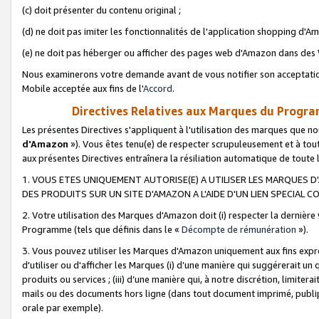
(c) doit présenter du contenu original ;
(d) ne doit pas imiter les fonctionnalités de l'application shopping d'Am
(e) ne doit pas héberger ou afficher des pages web d'Amazon dans de
Nous examinerons votre demande avant de vous notifier son acceptatio
Mobile acceptée aux fins de l'
Accord
.
Directives Relatives aux Marques du Progra
Les présentes Directives s'appliquent à l'utilisation des marques que
d'Amazon
»). Vous êtes tenu(e) de respecter scrupuleusement et à tou
aux présentes Directives entraînera la résiliation automatique de toute
1. VOUS ETES UNIQUEMENT AUTORISE(E) A UTILISER LES MARQUES D'
DES PRODUITS SUR UN SITE D'AMAZON A L'AIDE D'UN LIEN SPECIAL 
2. Votre utilisation des Marques d'Amazon doit (i) respecter la dernière
Programme (tels que définis dans le «
Décompte de rémunération
»).
3. Vous pouvez utiliser les Marques d'Amazon uniquement aux fins expr
d'utiliser ou d'afficher les Marques (i) d’une manière qui suggérerait un
produits ou services ; (iii) d’une manière qui, à notre discrétion, limit
mails ou des documents hors ligne (dans tout document imprimé, publip
orale par exemple).