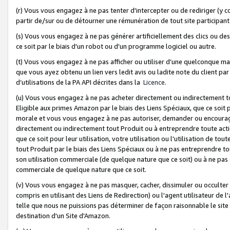
(r) Vous vous engagez à ne pas tenter d'intercepter ou de rediriger (y comp
partir de/sur ou de détourner une rémunération de tout site participa
(s) Vous vous engagez à ne pas générer artificiellement des clics ou de
ce soit par le biais d'un robot ou d'un programme logiciel ou autre.
(t) Vous vous engagez à ne pas afficher ou utiliser d’une quelconque man
que vous ayez obtenu un lien vers ledit avis ou ladite note du client par
d’utilisations de la PA API décrites dans la
Licence
.
(u) Vous vous engagez à ne pas acheter directement ou indirectement t
Eligible aux primes Amazon par le biais des Liens Spéciaux, que ce soit 
morale et vous vous engagez à ne pas autoriser, demander ou encourager
directement ou indirectement tout Produit ou à entreprendre toute acti
que ce soit pour leur utilisation, votre utilisation ou l'utilisation de
tout Produit par le biais des Liens Spéciaux ou à ne pas entreprendre t
son utilisation commerciale (de quelque nature que ce soit) ou à ne pas o
commerciale de quelque nature que ce soit.
(v) Vous vous engagez à ne pas masquer, cacher, dissimuler ou occulter 
compris en utilisant des Liens de Redirection) ou l'agent utilisateur de 
telle que nous ne puissions pas déterminer de façon raisonnable le site ou
destination d'un Site d'Amazon.