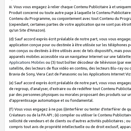
iii. Vous vous engagez à relier chaque Contenu Publicitaire à et uniqu
Produit concerné ou toute autre page à laquelle le Contenu Publicitaire
Contenu du Programme, ou conjointement avec tout Contenu du Programm
(cependant, certaines parties de votre application qui ne sont pas étroi
qu'un Site d'Amazon).
(d) Sauf accord exprès écrit préalable de notre part, vous vous engagez à
application conçue pour ou destinée à être utilisée sur les téléphones p
non conçus ou destinés à être utilisés avec de tels dispositifs, mais pouv
appareils mobiles accessible via un navigateur Internet sur une tablett
Applications Mobiles
ou (3) tout boîtier décodeur de télévision (par ex
satellite, des lecteurs de flux vidéo en continu, des lecteurs Blu-ray o
Bravia de Sony, Viera Cast de Panasonic ou les Applications Internet Viz
(e) Sauf accord exprès écrit préalable de notre part, vous vous engagez 
de regroup, d'analyser, d'extraire ou de redéfinir tout Contenu Publicitai
par des personnes physiques ou morales proposant des produits sur un
d’apprentissage automatique et ou fondamental.
(f) Vous vous engagez à ne pas (i)interférer ou tenter d'interférer de 
Créateurs ou de la PA API ; (ii) compiler ou utiliser le Contenu Publicita
sollicité de vendeurs et de clients ou d'autres activités publicitaires ; ou (
compris tout avis de propriété intellectuelle ou de droit exclusif, appar