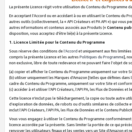
La présente Licence régit votre utilisation du Contenu du Programme d
En acceptant l'Accord ou en accédant à ou en utilisant le Contenu du P
autres outils (collectivement, la «
API Créateurs et PA API
») qui vous pe
autres informations et contenus associés aux Produits («
Contenu publ
disposition, vous acceptez d'être lié(e) à la présente Licence.
1. Licence Limitée pour le Contenu du Programme
Sous réserve des conditions de
l'Accord
et uniquement aux fins limitées
compris la présente Licence et les autres
Politiques du Programme
], n
non exclusive, libre de toute redevance et ne pouvant faire l'objet de so
(a) copier et afficher le Contenu du Programme uniquement sur votre Si
(b) utiliser uniquement les Marques d'Amazon [telles que définies dans 
cadre du Contenu du Programme, uniquement sur votre Site et confo
(c) accéder à et utiliser l’API Créateurs, l’API PA, les Flux de Données e
Cette licence n'inclut pas le téléchargement, la copie ou toute autre util
d’exploration de données, de robots ou d’outils similaires de collecte
inclut l’API Créateurs, l’API PA, les Flux de Données et le Contenu Publici
Vous vous engagez à utiliser le Contenu du Programme conformément a
licence accordée par la présente. Sans limiter la portée de ce qui pré
renvoyer les utilisateurs finaux et les ventes vers un Site d'Amazon et