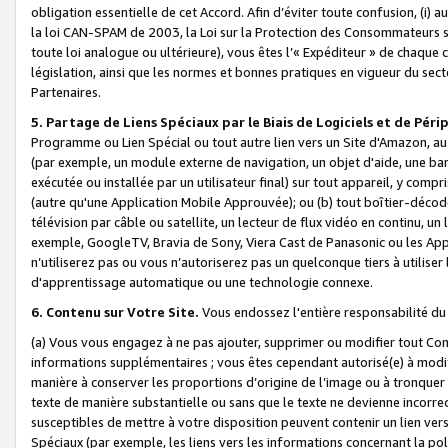
obligation essentielle de cet Accord. Afin d’éviter toute confusion, (i) a
la loi CAN-SPAM de 2003, la Loi sur la Protection des Consommateurs s
toute loi analogue ou ultérieure), vous êtes l’« Expéditeur » de chaque 
législation, ainsi que les normes et bonnes pratiques en vigueur du s
Partenaires.
5. Partage de Liens Spéciaux par le Biais de Logiciels et de Pér
Programme ou Lien Spécial ou tout autre lien vers un Site d'Amazon, au su
(par exemple, un module externe de navigation, un objet d'aide, une ba
exécutée ou installée par un utilisateur final) sur tout appareil, y comp
(autre qu'une Application Mobile Approuvée); ou (b) tout boîtier-décod
télévision par câble ou satellite, un lecteur de flux vidéo en continu, un
exemple, GoogleTV, Bravia de Sony, Viera Cast de Panasonic ou les Appli
n’utiliserez pas ou vous n’autoriserez pas un quelconque tiers à utili
d'apprentissage automatique ou une technologie connexe.
6. Contenu sur Votre Site.
Vous endossez l'entière responsabilité du
(a) Vous vous engagez à ne pas ajouter, supprimer ou modifier tout Co
informations supplémentaires ; vous êtes cependant autorisé(e) à modi
manière à conserver les proportions d’origine de l’image ou à tronquer
texte de manière substantielle ou sans que le texte ne devienne incorr
susceptibles de mettre à votre disposition peuvent contenir un lien ver
Spéciaux (par exemple, les liens vers les informations concernant la poli