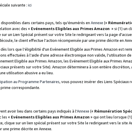
ciale suivante :
ici
disponibles dans certains pays, tels qu'énumérés en
Annexe
(«
Rémunérati
relation avec des «
Evénements Eligibles aux Primes Amazon
» si (1) un c
 sur un Lien Spécial présent sur votre Site le redirigeant vers la page d'acc
 découle, le client effectue l'action récompensée par une prime décrite en Ann
s lors que l'éligibilité d'un Evénement Eligible aux Primes Amazon est remis
ions effectuées à l'aide d'une adresse électronique non valide, l'utilisation d
nement Eligible aux Primes Amazon, les Evénement Eligible aux Primes Amazo
ciaux présents sur votre Site). Amazon déterminera à son entière discrétion, 
ne utilisation abusive a eu lieu.
cipation au Programme Partenaires
, vous pouvez insérer des Liens Spéciaux r
la prime correspondante.
t avoir lieu dans certains pays indiqués à l'
Annexe
(«
Rémunération Spéc
c les «
Evénements Eligibles aux Primes Amazon
» qui ont lieu lorsque (1)
 clique sur un lien spécial présent sur votre Site le redirigeant vers le site 
ar une prime décrite en Annexe.