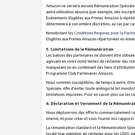
Amazon ne versera aucune Rémunération Spéciale dè
autre utilisation abusive (par exemple, des inscript
Evénements Eligibles aux Primes Amazon à répétiti
déterminera à son entière discrétion, au cas par ca
Nonobstant les
Conditions Requises pour la Parti
Eligibles aux Primes Amazon répertoriées en Anne
5. Limitations de la Rémunération
Les balises des partenaires ne doivent être utili
agissant en votre nom) tentez de réclamer des co
manipulant ou en combinant des liens d'attributi
Programme Club Partenaires Amazon.
Nous sommes susceptibles, de temps à autre, d'imp
Spéciale. Afin d'éviter toute ambiguïté (et nonob
limitations imposées. Pour en savoir plus sur les Li
6. Déclaration et Versement de la Rémunéra
Nous déploierons des efforts commercialement rai
interne, et pour créer et vous fournir nos rappor
La rémunération standard et la Rémunération Spéci
locale (par exemple, en centimes pour les USD), pe