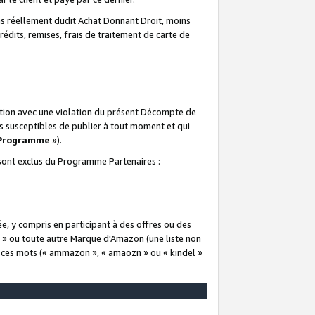
 réellement dudit Achat Donnant Droit, moins
rédits, remises, frais de traitement de carte de
elation avec une violation du présent Décompte de
s susceptibles de publier à tout moment et qui
 Programme
»).
t sont exclus du Programme Partenaires :
e, y compris en participant à des offres ou des
e » ou toute autre Marque d'Amazon (une liste non
e ces mots (« ammazon », « amaozn » ou « kindel »