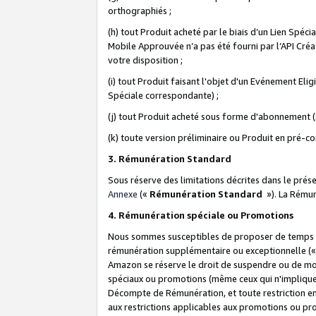
orthographiés ;
(h) tout Produit acheté par le biais d’un Lien Spéc
Mobile Approuvée n’a pas été fourni par l’API Créat
votre disposition ;
(i) tout Produit faisant l'objet d'un Evénement El
Spéciale correspondante) ;
(j) tout Produit acheté sous forme d'abonnement (s
(k) toute version préliminaire ou Produit en pré-c
3. Rémunération Standard
Sous réserve des limitations décrites dans le pré
Annexe
(«
Rémunération Standard
»). La Rému
4. Rémunération spéciale ou Promotions
Nous sommes susceptibles de proposer de temps à
rémunération supplémentaire ou exceptionnelle (
Amazon se réserve le droit de suspendre ou de mo
spéciaux ou promotions (même ceux qui n'impliquent
Décompte de Rémunération, et toute restriction e
aux restrictions applicables aux promotions ou p