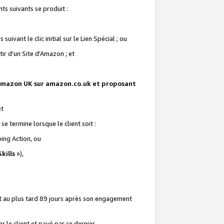
ts suivants se produit :
vant le clic initial sur le Lien Spécial ; ou
ir d'un Site d'Amazon ; et
te Amazon UK sur amazon.co.uk et proposant
et
e termine lorsque le client soit :
ping Action, ou
kills
»),
it au plus tard 89 jours après son engagement
 le client et payé par ce dernier.