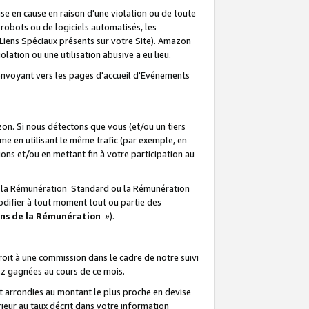
e en cause en raison d'une violation ou de toute
e robots ou de logiciels automatisés, les
Liens Spéciaux présents sur votre Site). Amazon
lation ou une utilisation abusive a eu lieu.
renvoyant vers les pages d'accueil d'Evénements
on. Si nous détectons que vous (et/ou un tiers
 en utilisant le même trafic (par exemple, en
s et/ou en mettant fin à votre participation au
ir la Rémunération Standard ou la Rémunération
odifier à tout moment tout ou partie des
ons de la Rémunération
»).
it à une commission dans le cadre de notre suivi
ez gagnées au cours de ce mois.
t arrondies au montant le plus proche en devise
ieur au taux décrit dans votre information