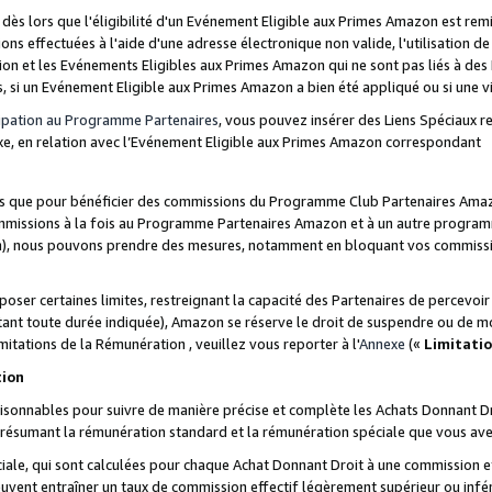
s lors que l'éligibilité d'un Evénement Eligible aux Primes Amazon est remis
ions effectuées à l'aide d'une adresse électronique non valide, l'utilisation d
on et les Evénements Eligibles aux Primes Amazon qui ne sont pas liés à des 
s, si un Evénement Eligible aux Primes Amazon a bien été appliqué ou si une vio
cipation au Programme Partenaires
, vous pouvez insérer des Liens Spéciaux 
xe, en relation avec l’Evénement Eligible aux Primes Amazon correspondant
sées que pour bénéficier des commissions du Programme Club Partenaires Amaz
mmissions à la fois au Programme Partenaires Amazon et à un autre programme
on), nous pouvons prendre des mesures, notamment en bloquant vos commission
oser certaines limites, restreignant la capacité des Partenaires de percevo
stant toute durée indiquée), Amazon se réserve le droit de suspendre ou de m
mitations de la Rémunération , veuillez vous reporter à l'
Annexe
(«
Limitati
tion
sonnables pour suivre de manière précise et complète les Achats Donnant Dro
ts résumant la rémunération standard et la rémunération spéciale que vous av
ale, qui sont calculées pour chaque Achat Donnant Droit à une commission e
uvent entraîner un taux de commission effectif légèrement supérieur ou infér