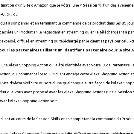
stination d'un Site d'Amazon que le vôtre (une «
Session
»), l'un des événemen
Click ; ou
it à son panier et en terminant la commande de ce produit dans les 89 jours sui
achète un Produit en le regardant en streaming ou en le téléchargeant à part
st expédié, diffusé en streaming ou téléchargé par le client et payé par celui-ci
 pour les partenaires utilisant un identifiant partenaire pour le si
ge une Alexa Shopping Action qui a été identifiée avec votre ID de Partenaire ; 
Action, qui commence lorsqu'un client engage cette Alexa Shopping Action et s
 Site d'Alexa skill Site ou sort d'une quelconque autre façon de l'Alexa Shop
uit que vous avez proposé avec les Alexa Shopping Actions (une «
Session S
vec l'Alexa Shopping Action soit :
 client au cours de la Session Skills et en complétant la commande du Produ
 de l' Alexa Shopping Action est expédié, diffusé en continu ou téléchargé par