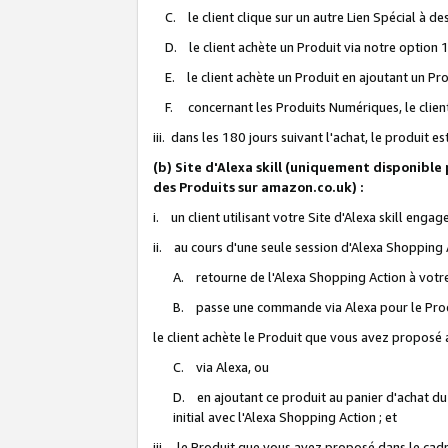
C. le client clique sur un autre Lien Spécial à de
D. le client achète un Produit via notre option 1-
E. le client achète un Produit en ajoutant un Produ
F. concernant les Produits Numériques, le client 
iii. dans les 180 jours suivant l'achat, le produit e
(b) Site d'Alexa skill (uniquement disponible
des Produits sur amazon.co.uk) :
i. un client utilisant votre Site d'Alexa skill enga
ii. au cours d'une seule session d'Alexa Shopping 
A. retourne de l'Alexa Shopping Action à votre
B. passe une commande via Alexa pour le Prod
le client achète le Produit que vous avez proposé a
C. via Alexa, ou
D. en ajoutant ce produit au panier d'achat du
initial avec l'Alexa Shopping Action ; et
iii. le Produit que vous avez proposé dans le cadre