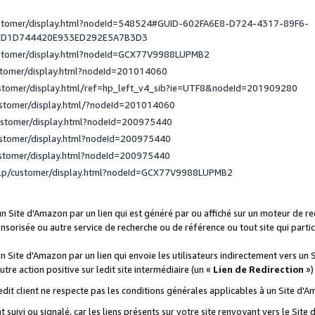
ustomer/display.html?nodeId=548524#GUID-602FA6E8-D724-4317-89F6-
ED1D744420E933ED292E5A7B3D3
ustomer/display.html?nodeId=GCX77V9988LUPMB2
stomer/display.html?nodeId=201014060
ustomer/display.html/ref=hp_left_v4_sib?ie=UTF8&nodeId=201909280
ustomer/display.html/?nodeId=201014060
ustomer/display.html?nodeId=200975440
ustomer/display.html?nodeId=200975440
ustomer/display.html?nodeId=200975440
elp/customer/display.html?nodeId=GCX77V9988LUPMB2
 un Site d'Amazon par un lien qui est généré par ou affiché sur un moteur de 
onsorisée ou autre service de recherche ou de référence ou tout site qui part
un Site d'Amazon par un lien qui envoie les utilisateurs indirectement vers un 
autre action positive sur ledit site intermédiaire (un «
Lien de Redirection
»)
 ledit client ne respecte pas les conditions générales applicables à un Site d'
t suivi ou signalé, car les liens présents sur votre site renvoyant vers le Si