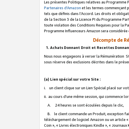
Les présentes Politiques relatives au Programme P
Partenaires d'Amazon
et les termes commençant pa
tels que définis dans l'Accord. Les droits et oblig
de la Section 3 de la Licence PI du Programme Parte
toute violation des Conditions Requises pour la Pa
Programme Influenceurs Amazon sera considérée co
Décompte de Ré
1. Achats Donnant Droit et Recettes Donnan
Nous nous engageons à verser la Rémunération Sta
sous réserve des exclusions décrites dans le prés
(a) Lien spécial sur votre Site :
i. un client clique sur un Lien Spécial placé sur vo
ii. au cours d'une même session, qui commence lorsq
A. 24 heures se sont écoulées depuis le clic,
B. le client commande un Produit, exception faite
téléchargement de logiciel Amazon ou un article «
Coin », « Livres électroniques Kindle », « Journaux