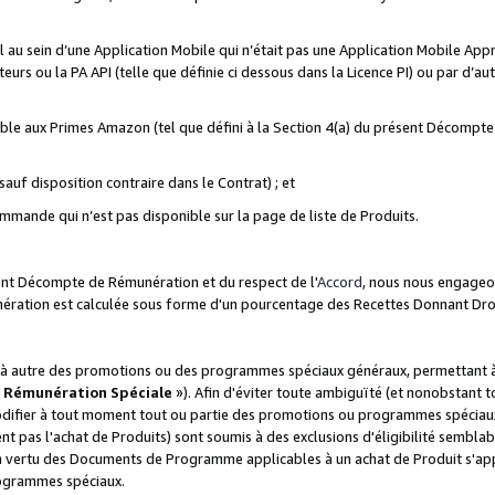
ial au sein d’une Application Mobile qui n’était pas une Application Mobile Ap
eurs ou la PA API (telle que définie ci dessous dans la Licence PI) ou par d’au
igible aux Primes Amazon (tel que défini à la Section 4(a) du présent Décomp
auf disposition contraire dans le Contrat) ; et
ommande qui n’est pas disponible sur la page de liste de Produits.
sent Décompte de Rémunération et du respect de l'
Accord
, nous nous engageo
nération est calculée sous forme d'un pourcentage des Recettes Donnant Dro
 autre des promotions ou des programmes spéciaux généraux, permettant à t
«
Rémunération Spéciale
»). Afin d'éviter toute ambiguïté (et nonobstant t
difier à tout moment tout ou partie des promotions ou programmes spéciaux.
 pas l'achat de Produits) sont soumis à des exclusions d'éligibilité semblabl
n vertu des Documents de Programme applicables à un achat de Produit s'app
rogrammes spéciaux.