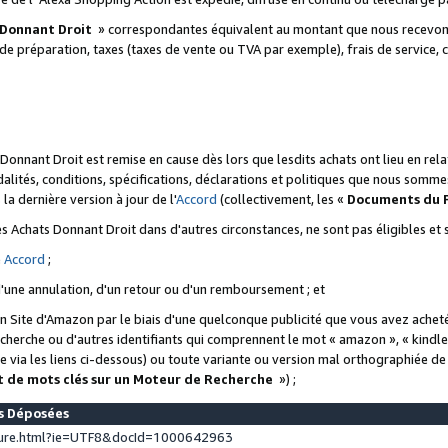
 Donnant Droit
» correspondantes équivalent au montant que nous recevons
 de préparation, taxes (taxes de vente ou TVA par exemple), frais de service, c
s Donnant Droit est remise en cause dès lors que lesdits achats ont lieu en r
lités, conditions, spécifications, déclarations et politiques que nous somme
a dernière version à jour de l'
Accord
(collectivement, les «
Documents du
 des Achats Donnant Droit dans d'autres circonstances, ne sont pas éligibles e
e
Accord
;
d'une annulation, d'un retour ou d'un remboursement ; et
 un Site d'Amazon par le biais d'une quelconque publicité que vous avez acheté
cherche ou d'autres identifiants qui comprennent le mot « amazon », « kindl
 via les liens ci-dessous) ou toute variante ou version mal orthographiée d
t de mots clés sur un Moteur de Recherche
») ;
es Déposées
ture.html?ie=UTF8&docId=1000642963