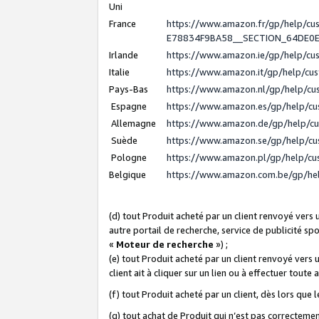
Uni
France
https://www.amazon.fr/gp/help/c
E78834F9BA58__SECTION_64DE0
Irlande
https://www.amazon.ie/gp/help/c
Italie
https://www.amazon.it/gp/help/cu
Pays-Bas
https://www.amazon.nl/gp/help/c
Espagne
https://www.amazon.es/gp/help/c
Allemagne
https://www.amazon.de/gp/help/c
Suède
https://www.amazon.se/gp/help/c
Pologne
https://www.amazon.pl/gp/help/c
Belgique
https://www.amazon.com.be/gp/h
(d) tout Produit acheté par un client renvoyé vers
autre portail de recherche, service de publicité sp
«
Moteur de recherche
») ;
(e) tout Produit acheté par un client renvoyé vers 
client ait à cliquer sur un lien ou à effectuer toute 
(f) tout Produit acheté par un client, dès lors que
(g) tout achat de Produit qui n’est pas correctemen