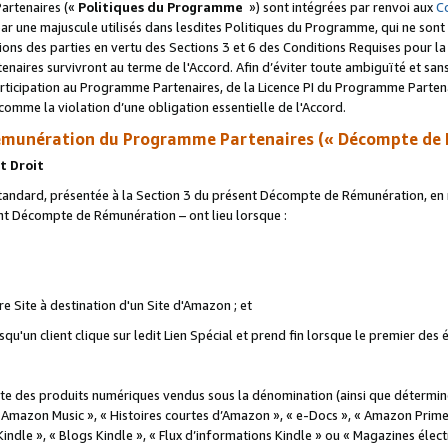
artenaires («
Politiques du Programme
») sont intégrées par renvoi aux
C
r une majuscule utilisés dans lesdites Politiques du Programme, qui ne sont 
ations des parties en vertu des Sections 3 et 6 des Conditions Requises pour l
naires survivront au terme de l'Accord. Afin d’éviter toute ambiguïté et sans l
rticipation au Programme Partenaires, de la Licence PI du Programme Partenai
mme la violation d’une obligation essentielle de l'Accord.
munération du Programme Partenaires (« Décompte de 
t Droit
ndard, présentée à la Section 3 du présent Décompte de Rémunération, en r
ent Décompte de Rémunération – ont lieu lorsque :
tre Site à destination d'un Site d'Amazon ; et
u'un client clique sur ledit Lien Spécial et prend fin lorsque le premier des
 des produits numériques vendus sous la dénomination (ainsi que déterminé 
 Amazon Music », « Histoires courtes d’Amazon », « e-Docs », « Amazon Prim
 Kindle », « Blogs Kindle », « Flux d’informations Kindle » ou « Magazines éle