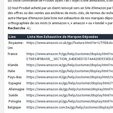
(b) toute commande de Produit ayant fait l'objet d'une annulation, d'u
(c) tout Produit acheté par un client renvoyé vers un Site d'Amazon par
des offres ou des ventes aux enchères de mots-clés, de termes de reche
autre Marque d'Amazon (une liste non exhaustive de nos marques déposée
orthographiée de ces mots (« ammazon », « amaozn » ou « kindel » par
Recherche
») ;
Lieu
Liste Non Exhaustive de Marques Déposées
Royaume-
https://www.amazon.co.uk/gp/feature.html?ie=UTF8&
Uni
France
https://www.amazon.fr/gp/help/customer/display.ht
E78834F9BA58__SECTION_64DE0ED1D744420E933ED
Irlande
https://www.amazon.ie/gp/help/customer/display.htm
Italie
https://www.amazon.it/gp/help/customer/display.html
Pays-Bas
https://www.amazon.nl/gp/help/customer/display.html
Espagne
https://www.amazon.es/gp/help/customer/display.html
Allemagne
https://www.amazon.de/gp/help/customer/display.htm
Suède
https://www.amazon.se/gp/help/customer/display.htm
Pologne
https://www.amazon.pl/gp/help/customer/display.html
Belgique
https://www.amazon.com.be/gp/help/customer/displa