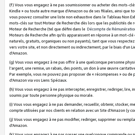
(f) Vous vous engagez à ne pas soumissionner ou acheter des mots-clés,
Kindle » ou toute autre marque d'Amazon ou de ses filiales, ainsi que t
vous pouvez consulter une liste non exhaustive dans le Tableau Non Ex
mots-clés sur tout Moteur de Recherche dès lors que les publicités de 
Moteur de Recherche (tel que défini dans le
Décompte de Rémunératio
Moteurs de Recherche afin qu'ils apparaissent en réponse à un mot-clé o
naturels, gratuits, organiques ou non payants), tant que vous respectez 
vers votre site, et non directement ou indirectement, par le biais d'un Li
d'Amazon.
(g) Vous vous engagez à ne pas offrir à une quelconque personne physi
l'argent, une remise, un rabais, des points, un don à une œuvre caritativ
Par exemple, vous ne pouvez pas proposer de « récompenses » ou de p
d'Amazon via vos Liens Spéciaux.
(h) Vous vous engagez à ne pas intercepter, enregistrer, rediriger, lire
soumis par toute personne physique ou morale.
(i) Vous vous engagez à ne pas demander, recueillir, obtenir, stocker, 
compte utilisées par nos clients en relation avec un Site d'Amazon (y c
(j) Vous vous engagez à ne pas modifier, rediriger, supprimer ou rempla
d'Amazon.
(k) Vous vous engagez à ne pas passer une quelconque commande ou init