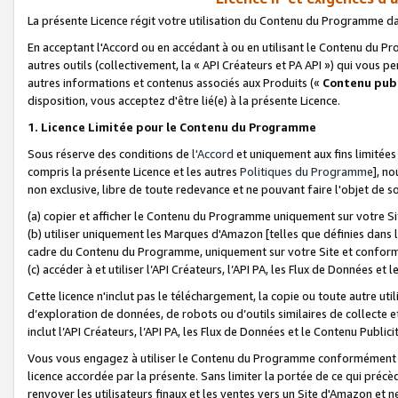
La présente Licence régit votre utilisation du Contenu du Programme d
En acceptant l'Accord ou en accédant à ou en utilisant le Contenu du P
autres outils (collectivement, la «
API Créateurs et PA API
») qui vous pe
autres informations et contenus associés aux Produits («
Contenu publ
disposition, vous acceptez d'être lié(e) à la présente Licence.
1. Licence Limitée pour le Contenu du Programme
Sous réserve des conditions de
l'Accord
et uniquement aux fins limitées
compris la présente Licence et les autres
Politiques du Programme
], n
non exclusive, libre de toute redevance et ne pouvant faire l'objet de so
(a) copier et afficher le Contenu du Programme uniquement sur votre Si
(b) utiliser uniquement les Marques d'Amazon [telles que définies dans 
cadre du Contenu du Programme, uniquement sur votre Site et confo
(c) accéder à et utiliser l’API Créateurs, l’API PA, les Flux de Données e
Cette licence n'inclut pas le téléchargement, la copie ou toute autre util
d’exploration de données, de robots ou d’outils similaires de collecte
inclut l’API Créateurs, l’API PA, les Flux de Données et le Contenu Publici
Vous vous engagez à utiliser le Contenu du Programme conformément a
licence accordée par la présente. Sans limiter la portée de ce qui pré
renvoyer les utilisateurs finaux et les ventes vers un Site d'Amazon et