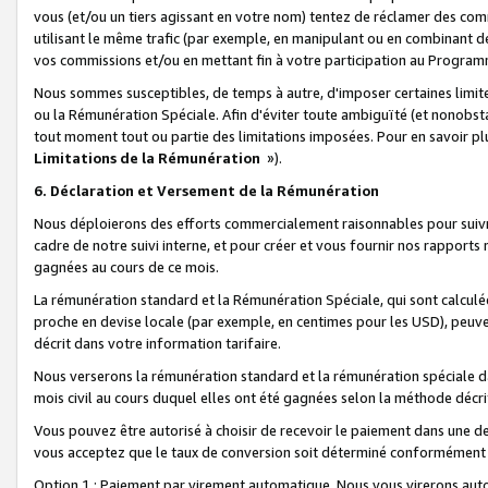
vous (et/ou un tiers agissant en votre nom) tentez de réclamer des c
utilisant le même trafic (par exemple, en manipulant ou en combinant 
vos commissions et/ou en mettant fin à votre participation au Progra
Nous sommes susceptibles, de temps à autre, d'imposer certaines limit
ou la Rémunération Spéciale. Afin d'éviter toute ambiguïté (et nonobst
tout moment tout ou partie des limitations imposées. Pour en savoir plus
Limitations de la Rémunération
»).
6. Déclaration et Versement de la Rémunération
Nous déploierons des efforts commercialement raisonnables pour suivr
cadre de notre suivi interne, et pour créer et vous fournir nos rapport
gagnées au cours de ce mois.
La rémunération standard et la Rémunération Spéciale, qui sont calcul
proche en devise locale (par exemple, en centimes pour les USD), peuve
décrit dans votre information tarifaire.
Nous verserons la rémunération standard et la rémunération spéciale da
mois civil au cours duquel elles ont été gagnées selon la méthode décr
Vous pouvez être autorisé à choisir de recevoir le paiement dans une dev
vous acceptez que le taux de conversion soit déterminé conformément
Option 1 : Paiement par virement automatique.
Nous vous virerons aut