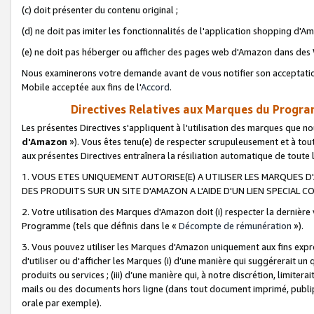
(c) doit présenter du contenu original ;
(d) ne doit pas imiter les fonctionnalités de l'application shopping d'Am
(e) ne doit pas héberger ou afficher des pages web d'Amazon dans de
Nous examinerons votre demande avant de vous notifier son acceptatio
Mobile acceptée aux fins de l'
Accord
.
Directives Relatives aux Marques du Progra
Les présentes Directives s'appliquent à l'utilisation des marques que
d'Amazon
»). Vous êtes tenu(e) de respecter scrupuleusement et à tou
aux présentes Directives entraînera la résiliation automatique de toute
1. VOUS ETES UNIQUEMENT AUTORISE(E) A UTILISER LES MARQUES D'
DES PRODUITS SUR UN SITE D'AMAZON A L'AIDE D'UN LIEN SPECIAL 
2. Votre utilisation des Marques d'Amazon doit (i) respecter la dernière
Programme (tels que définis dans le «
Décompte de rémunération
»).
3. Vous pouvez utiliser les Marques d'Amazon uniquement aux fins expr
d'utiliser ou d'afficher les Marques (i) d’une manière qui suggérerait un
produits ou services ; (iii) d’une manière qui, à notre discrétion, limit
mails ou des documents hors ligne (dans tout document imprimé, publip
orale par exemple).