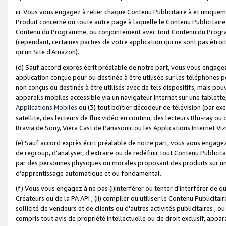
iii. Vous vous engagez à relier chaque Contenu Publicitaire à et uniqu
Produit concerné ou toute autre page à laquelle le Contenu Publicitaire
Contenu du Programme, ou conjointement avec tout Contenu du Programm
(cependant, certaines parties de votre application qui ne sont pas étroi
qu'un Site d'Amazon).
(d) Sauf accord exprès écrit préalable de notre part, vous vous engagez à
application conçue pour ou destinée à être utilisée sur les téléphones p
non conçus ou destinés à être utilisés avec de tels dispositifs, mais pouv
appareils mobiles accessible via un navigateur Internet sur une tablett
Applications Mobiles
ou (3) tout boîtier décodeur de télévision (par ex
satellite, des lecteurs de flux vidéo en continu, des lecteurs Blu-ray o
Bravia de Sony, Viera Cast de Panasonic ou les Applications Internet Viz
(e) Sauf accord exprès écrit préalable de notre part, vous vous engagez 
de regroup, d'analyser, d'extraire ou de redéfinir tout Contenu Publicitai
par des personnes physiques ou morales proposant des produits sur un
d’apprentissage automatique et ou fondamental.
(f) Vous vous engagez à ne pas (i)interférer ou tenter d'interférer de 
Créateurs ou de la PA API ; (ii) compiler ou utiliser le Contenu Publicita
sollicité de vendeurs et de clients ou d'autres activités publicitaires ; ou (
compris tout avis de propriété intellectuelle ou de droit exclusif, appar