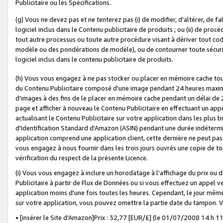
Publicitaire ou les Spécifications.
(g) Vous ne devez pas et ne tenterez pas (i) de modifier, d'altérer, de f
logiciel inclus dans le Contenu publicitaire de produits ; ou (ii) de proc
tout autre processus ou toute autre procédure visant à dériver tout c
modèle ou des pondérations de modèle), ou de contourner toute sécurité a
logiciel inclus dans le contenu publicitaire de produits.
(h) Vous vous engagez à ne pas stocker ou placer en mémoire cache tou
du Contenu Publicitaire composé d'une image pendant 24 heures maxim
d'images à des fins de le placer en mémoire cache pendant un délai de
page et afficher à nouveau le Contenu Publicitaire en effectuant un app
actualisant le Contenu Publicitaire sur votre application dans les plus 
d'Identification Standard d'Amazon (ASIN) pendant une durée indéterminé
application comprend une application client, cette dernière ne peut pa
vous engagez à nous fournir dans les trois jours ouvrés une copie de tou
vérification du respect de la présente Licence.
(i) Vous vous engagez à inclure un horodatage à l'affichage du prix ou 
Publicitaire à partir de Flux de Données ou si vous effectuez un appel ve
application moins d'une fois toutes les heures. Cependant, le jour même
sur votre application, vous pouvez omettre la partie date du tampon.
• [insérer le Site d'Amazon]Prix : 32,77 [EUR/£] (le 01/07/2008 14 h 11 