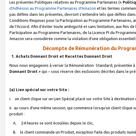
Les présentes Politiques relatives au Programme Partenaires («
Politi
d’Adhésion au Programme Partenaires d'Amazon
et les termes commenç
pas définis dans les présentes, devront s'entendre tels que définis dans 
Conditions Requises pour la Participation au Programme Partenaires, ai
de l'Accord. Afin d’éviter toute ambiguïté et sans limitation, aux fins de
Participation au Programme Partenaires, de la Licence PI du Programme 
Amazon sera considérée comme la violation d’une obligation essentielle
Décompte de Rémunération du Program
1. Achats Donnant Droit et Recettes Donnant Droit
Nous nous engageons à verser la Rémunération Standard, présentée à l
Donnant Droit
» qui – sous réserve des exclusions décrites dans le p
(a) Lien spécial sur votre Site :
i. un client clique sur un Lien Spécial placé sur votre Site à destination
ii. au cours d'une même session, qui commence lorsqu'un client clique s
produit :
A. 24 heures se sont écoulées depuis le clic,
B. le client commande un Produit, exception faite des produits numéri