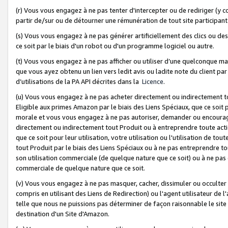
(r) Vous vous engagez à ne pas tenter d'intercepter ou de rediriger (y comp
partir de/sur ou de détourner une rémunération de tout site participa
(s) Vous vous engagez à ne pas générer artificiellement des clics ou de
ce soit par le biais d'un robot ou d'un programme logiciel ou autre.
(t) Vous vous engagez à ne pas afficher ou utiliser d’une quelconque man
que vous ayez obtenu un lien vers ledit avis ou ladite note du client par
d’utilisations de la PA API décrites dans la
Licence
.
(u) Vous vous engagez à ne pas acheter directement ou indirectement t
Eligible aux primes Amazon par le biais des Liens Spéciaux, que ce soit 
morale et vous vous engagez à ne pas autoriser, demander ou encourager
directement ou indirectement tout Produit ou à entreprendre toute acti
que ce soit pour leur utilisation, votre utilisation ou l'utilisation de
tout Produit par le biais des Liens Spéciaux ou à ne pas entreprendre t
son utilisation commerciale (de quelque nature que ce soit) ou à ne pas o
commerciale de quelque nature que ce soit.
(v) Vous vous engagez à ne pas masquer, cacher, dissimuler ou occulter 
compris en utilisant des Liens de Redirection) ou l'agent utilisateur de 
telle que nous ne puissions pas déterminer de façon raisonnable le site ou
destination d'un Site d'Amazon.