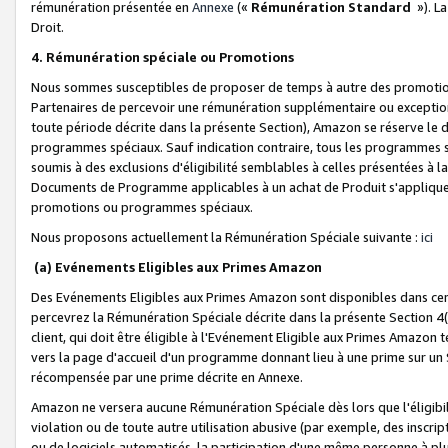
rémunération présentée en
Annexe
(«
Rémunération Standard
»). L
Droit.
4. Rémunération spéciale ou Promotions
Nous sommes susceptibles de proposer de temps à autre des promotion
Partenaires de percevoir une rémunération supplémentaire ou exceptio
toute période décrite dans la présente Section), Amazon se réserve le
programmes spéciaux. Sauf indication contraire, tous les programmes s
soumis à des exclusions d'éligibilité semblables à celles présentées à 
Documents de Programme applicables à un achat de Produit s'appliquera
promotions ou programmes spéciaux.
Nous proposons actuellement la Rémunération Spéciale suivante :
ici
(a) Evénements Eligibles aux Primes Amazon
Des Evénements Eligibles aux Primes Amazon sont disponibles dans cer
percevrez la Rémunération Spéciale décrite dans la présente Section 4(
client, qui doit être éligible à l'Evénement Eligible aux Primes Amazon te
vers la page d'accueil d'un programme donnant lieu à une prime sur un Si
récompensée par une prime décrite en Annexe.
Amazon ne versera aucune Rémunération Spéciale dès lors que l'éligibi
violation ou de toute autre utilisation abusive (par exemple, des inscrip
ou de logiciels automatisés, la participation d'une même personne à p