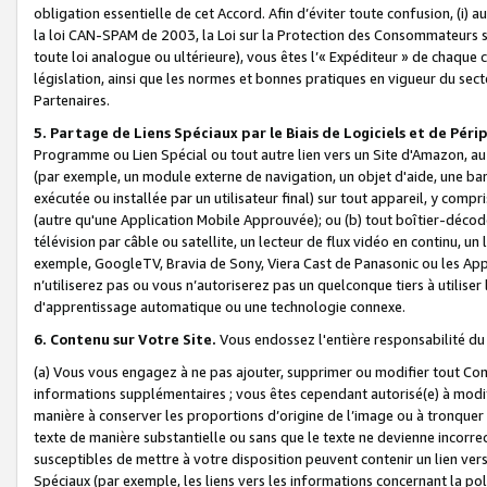
obligation essentielle de cet Accord. Afin d’éviter toute confusion, (i) a
la loi CAN-SPAM de 2003, la Loi sur la Protection des Consommateurs s
toute loi analogue ou ultérieure), vous êtes l’« Expéditeur » de chaque 
législation, ainsi que les normes et bonnes pratiques en vigueur du s
Partenaires.
5. Partage de Liens Spéciaux par le Biais de Logiciels et de Pér
Programme ou Lien Spécial ou tout autre lien vers un Site d'Amazon, au su
(par exemple, un module externe de navigation, un objet d'aide, une ba
exécutée ou installée par un utilisateur final) sur tout appareil, y comp
(autre qu'une Application Mobile Approuvée); ou (b) tout boîtier-décod
télévision par câble ou satellite, un lecteur de flux vidéo en continu, un
exemple, GoogleTV, Bravia de Sony, Viera Cast de Panasonic ou les Appli
n’utiliserez pas ou vous n’autoriserez pas un quelconque tiers à utili
d'apprentissage automatique ou une technologie connexe.
6. Contenu sur Votre Site.
Vous endossez l'entière responsabilité du
(a) Vous vous engagez à ne pas ajouter, supprimer ou modifier tout Co
informations supplémentaires ; vous êtes cependant autorisé(e) à modi
manière à conserver les proportions d’origine de l’image ou à tronquer
texte de manière substantielle ou sans que le texte ne devienne incorr
susceptibles de mettre à votre disposition peuvent contenir un lien ver
Spéciaux (par exemple, les liens vers les informations concernant la poli