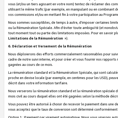
vous (et/ou un tiers agissant en votre nom) tentez de réclamer des c
utilisant le même trafic (par exemple, en manipulant ou en combinant 
vos commissions et/ou en mettant fin à votre participation au Progra
Nous sommes susceptibles, de temps à autre, d'imposer certaines limit
ou la Rémunération Spéciale. Afin d'éviter toute ambiguïté (et nonobst
tout moment tout ou partie des limitations imposées. Pour en savoir plus
Limitations de la Rémunération
»).
6. Déclaration et Versement de la Rémunération
Nous déploierons des efforts commercialement raisonnables pour suivr
cadre de notre suivi interne, et pour créer et vous fournir nos rapport
gagnées au cours de ce mois.
La rémunération standard et la Rémunération Spéciale, qui sont calcul
proche en devise locale (par exemple, en centimes pour les USD), peuve
décrit dans votre information tarifaire.
Nous verserons la rémunération standard et la rémunération spéciale da
mois civil au cours duquel elles ont été gagnées selon la méthode décr
Vous pouvez être autorisé à choisir de recevoir le paiement dans une dev
vous acceptez que le taux de conversion soit déterminé conformément
Option 1 : Paiement par virement automatique.
Nous vous virerons aut