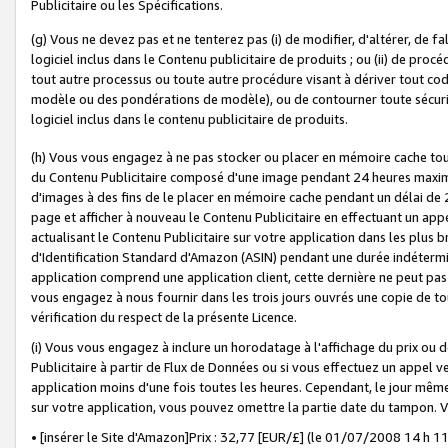
Publicitaire ou les Spécifications.
(g) Vous ne devez pas et ne tenterez pas (i) de modifier, d'altérer, de f
logiciel inclus dans le Contenu publicitaire de produits ; ou (ii) de proc
tout autre processus ou toute autre procédure visant à dériver tout c
modèle ou des pondérations de modèle), ou de contourner toute sécurité a
logiciel inclus dans le contenu publicitaire de produits.
(h) Vous vous engagez à ne pas stocker ou placer en mémoire cache tou
du Contenu Publicitaire composé d'une image pendant 24 heures maxim
d'images à des fins de le placer en mémoire cache pendant un délai de
page et afficher à nouveau le Contenu Publicitaire en effectuant un app
actualisant le Contenu Publicitaire sur votre application dans les plus 
d'Identification Standard d'Amazon (ASIN) pendant une durée indéterminé
application comprend une application client, cette dernière ne peut pa
vous engagez à nous fournir dans les trois jours ouvrés une copie de tou
vérification du respect de la présente Licence.
(i) Vous vous engagez à inclure un horodatage à l'affichage du prix ou 
Publicitaire à partir de Flux de Données ou si vous effectuez un appel ve
application moins d'une fois toutes les heures. Cependant, le jour même
sur votre application, vous pouvez omettre la partie date du tampon.
• [insérer le Site d'Amazon]Prix : 32,77 [EUR/£] (le 01/07/2008 14 h 11 