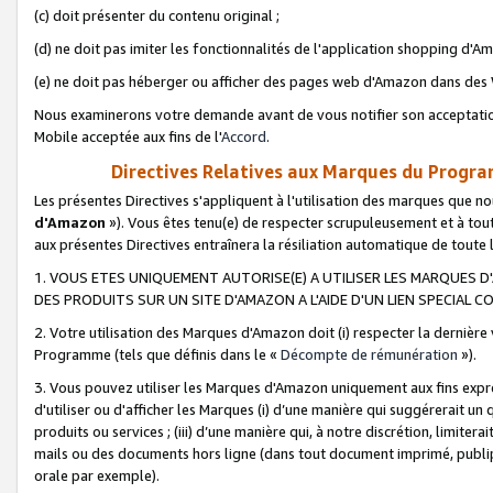
(c) doit présenter du contenu original ;
(d) ne doit pas imiter les fonctionnalités de l'application shopping d'Am
(e) ne doit pas héberger ou afficher des pages web d'Amazon dans de
Nous examinerons votre demande avant de vous notifier son acceptatio
Mobile acceptée aux fins de l'
Accord
.
Directives Relatives aux Marques du Progra
Les présentes Directives s'appliquent à l'utilisation des marques que
d'Amazon
»). Vous êtes tenu(e) de respecter scrupuleusement et à tou
aux présentes Directives entraînera la résiliation automatique de toute
1. VOUS ETES UNIQUEMENT AUTORISE(E) A UTILISER LES MARQUES D'
DES PRODUITS SUR UN SITE D'AMAZON A L'AIDE D'UN LIEN SPECIAL 
2. Votre utilisation des Marques d'Amazon doit (i) respecter la dernière
Programme (tels que définis dans le «
Décompte de rémunération
»).
3. Vous pouvez utiliser les Marques d'Amazon uniquement aux fins expr
d'utiliser ou d'afficher les Marques (i) d’une manière qui suggérerait un
produits ou services ; (iii) d’une manière qui, à notre discrétion, limit
mails ou des documents hors ligne (dans tout document imprimé, publip
orale par exemple).