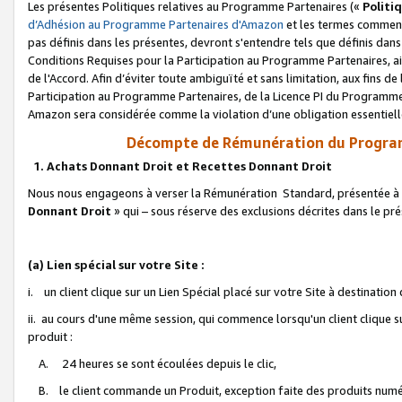
Les présentes Politiques relatives au Programme Partenaires («
Politi
d’Adhésion au Programme Partenaires d'Amazon
et les termes commenç
pas définis dans les présentes, devront s'entendre tels que définis dans 
Conditions Requises pour la Participation au Programme Partenaires, ai
de l'Accord. Afin d’éviter toute ambiguïté et sans limitation, aux fins de
Participation au Programme Partenaires, de la Licence PI du Programme 
Amazon sera considérée comme la violation d’une obligation essentielle
Décompte de Rémunération du Program
1. Achats Donnant Droit et Recettes Donnant Droit
Nous nous engageons à verser la Rémunération Standard, présentée à l
Donnant Droit
» qui – sous réserve des exclusions décrites dans le p
(a) Lien spécial sur votre Site :
i. un client clique sur un Lien Spécial placé sur votre Site à destination
ii. au cours d'une même session, qui commence lorsqu'un client clique s
produit :
A. 24 heures se sont écoulées depuis le clic,
B. le client commande un Produit, exception faite des produits numéri