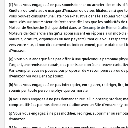
(f) Vous vous engagez à ne pas soumissionner ou acheter des mots-clés,
Kindle » ou toute autre marque d'Amazon ou de ses filiales, ainsi que t
vous pouvez consulter une liste non exhaustive dans le Tableau Non Ex
mots-clés sur tout Moteur de Recherche dès lors que les publicités de 
Moteur de Recherche (tel que défini dans le
Décompte de Rémunératio
Moteurs de Recherche afin qu'ils apparaissent en réponse à un mot-clé o
naturels, gratuits, organiques ou non payants), tant que vous respectez 
vers votre site, et non directement ou indirectement, par le biais d'un Li
d'Amazon.
(g) Vous vous engagez à ne pas offrir à une quelconque personne physi
l'argent, une remise, un rabais, des points, un don à une œuvre caritativ
Par exemple, vous ne pouvez pas proposer de « récompenses » ou de p
d'Amazon via vos Liens Spéciaux.
(h) Vous vous engagez à ne pas intercepter, enregistrer, rediriger, lire
soumis par toute personne physique ou morale.
(i) Vous vous engagez à ne pas demander, recueillir, obtenir, stocker, 
compte utilisées par nos clients en relation avec un Site d'Amazon (y c
(j) Vous vous engagez à ne pas modifier, rediriger, supprimer ou rempla
d'Amazon.
(k) Vous vous engagez à ne pas passer une quelconque commande ou init