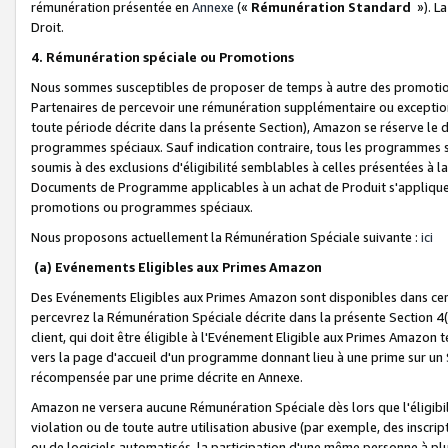
rémunération présentée en
Annexe
(«
Rémunération Standard
»). L
Droit.
4. Rémunération spéciale ou Promotions
Nous sommes susceptibles de proposer de temps à autre des promotion
Partenaires de percevoir une rémunération supplémentaire ou exceptio
toute période décrite dans la présente Section), Amazon se réserve le
programmes spéciaux. Sauf indication contraire, tous les programmes s
soumis à des exclusions d'éligibilité semblables à celles présentées à 
Documents de Programme applicables à un achat de Produit s'appliquera
promotions ou programmes spéciaux.
Nous proposons actuellement la Rémunération Spéciale suivante :
ici
(a) Evénements Eligibles aux Primes Amazon
Des Evénements Eligibles aux Primes Amazon sont disponibles dans cer
percevrez la Rémunération Spéciale décrite dans la présente Section 4(
client, qui doit être éligible à l'Evénement Eligible aux Primes Amazon te
vers la page d'accueil d'un programme donnant lieu à une prime sur un Si
récompensée par une prime décrite en Annexe.
Amazon ne versera aucune Rémunération Spéciale dès lors que l'éligibi
violation ou de toute autre utilisation abusive (par exemple, des inscrip
ou de logiciels automatisés, la participation d'une même personne à p