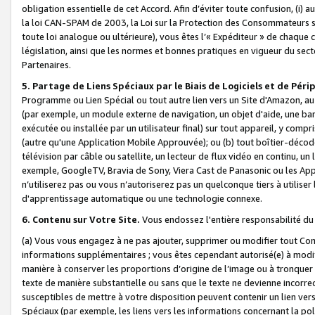
obligation essentielle de cet Accord. Afin d’éviter toute confusion, (i) a
la loi CAN-SPAM de 2003, la Loi sur la Protection des Consommateurs s
toute loi analogue ou ultérieure), vous êtes l’« Expéditeur » de chaque 
législation, ainsi que les normes et bonnes pratiques en vigueur du s
Partenaires.
5. Partage de Liens Spéciaux par le Biais de Logiciels et de Pér
Programme ou Lien Spécial ou tout autre lien vers un Site d'Amazon, au su
(par exemple, un module externe de navigation, un objet d'aide, une ba
exécutée ou installée par un utilisateur final) sur tout appareil, y comp
(autre qu'une Application Mobile Approuvée); ou (b) tout boîtier-décod
télévision par câble ou satellite, un lecteur de flux vidéo en continu, un
exemple, GoogleTV, Bravia de Sony, Viera Cast de Panasonic ou les Appli
n’utiliserez pas ou vous n’autoriserez pas un quelconque tiers à utili
d'apprentissage automatique ou une technologie connexe.
6. Contenu sur Votre Site.
Vous endossez l'entière responsabilité du
(a) Vous vous engagez à ne pas ajouter, supprimer ou modifier tout Co
informations supplémentaires ; vous êtes cependant autorisé(e) à modi
manière à conserver les proportions d’origine de l’image ou à tronquer
texte de manière substantielle ou sans que le texte ne devienne incorr
susceptibles de mettre à votre disposition peuvent contenir un lien ver
Spéciaux (par exemple, les liens vers les informations concernant la poli