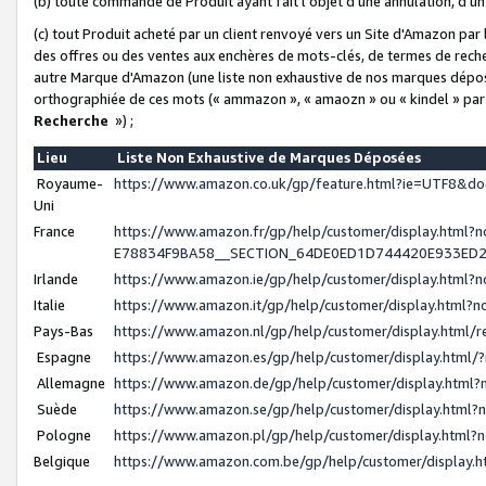
(b) toute commande de Produit ayant fait l'objet d'une annulation, d'u
(c) tout Produit acheté par un client renvoyé vers un Site d'Amazon par
des offres ou des ventes aux enchères de mots-clés, de termes de reche
autre Marque d'Amazon (une liste non exhaustive de nos marques déposée
orthographiée de ces mots (« ammazon », « amaozn » ou « kindel » par
Recherche
») ;
Lieu
Liste Non Exhaustive de Marques Déposées
Royaume-
https://www.amazon.co.uk/gp/feature.html?ie=UTF8&
Uni
France
https://www.amazon.fr/gp/help/customer/display.ht
E78834F9BA58__SECTION_64DE0ED1D744420E933ED
Irlande
https://www.amazon.ie/gp/help/customer/display.htm
Italie
https://www.amazon.it/gp/help/customer/display.html
Pays-Bas
https://www.amazon.nl/gp/help/customer/display.html
Espagne
https://www.amazon.es/gp/help/customer/display.html
Allemagne
https://www.amazon.de/gp/help/customer/display.htm
Suède
https://www.amazon.se/gp/help/customer/display.htm
Pologne
https://www.amazon.pl/gp/help/customer/display.html
Belgique
https://www.amazon.com.be/gp/help/customer/displa