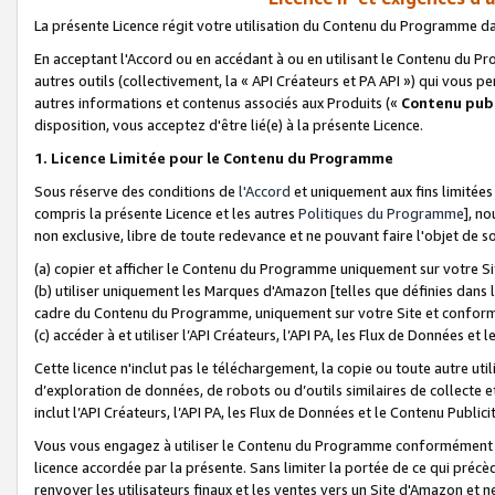
La présente Licence régit votre utilisation du Contenu du Programme d
En acceptant l'Accord ou en accédant à ou en utilisant le Contenu du P
autres outils (collectivement, la «
API Créateurs et PA API
») qui vous pe
autres informations et contenus associés aux Produits («
Contenu publ
disposition, vous acceptez d'être lié(e) à la présente Licence.
1. Licence Limitée pour le Contenu du Programme
Sous réserve des conditions de
l'Accord
et uniquement aux fins limitées
compris la présente Licence et les autres
Politiques du Programme
], n
non exclusive, libre de toute redevance et ne pouvant faire l'objet de so
(a) copier et afficher le Contenu du Programme uniquement sur votre Si
(b) utiliser uniquement les Marques d'Amazon [telles que définies dans 
cadre du Contenu du Programme, uniquement sur votre Site et confo
(c) accéder à et utiliser l’API Créateurs, l’API PA, les Flux de Données e
Cette licence n'inclut pas le téléchargement, la copie ou toute autre util
d’exploration de données, de robots ou d’outils similaires de collecte
inclut l’API Créateurs, l’API PA, les Flux de Données et le Contenu Publici
Vous vous engagez à utiliser le Contenu du Programme conformément a
licence accordée par la présente. Sans limiter la portée de ce qui pré
renvoyer les utilisateurs finaux et les ventes vers un Site d'Amazon et