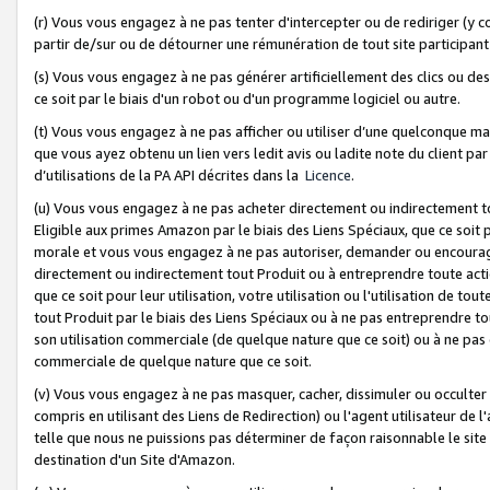
(r) Vous vous engagez à ne pas tenter d'intercepter ou de rediriger (y comp
partir de/sur ou de détourner une rémunération de tout site participa
(s) Vous vous engagez à ne pas générer artificiellement des clics ou de
ce soit par le biais d'un robot ou d'un programme logiciel ou autre.
(t) Vous vous engagez à ne pas afficher ou utiliser d’une quelconque man
que vous ayez obtenu un lien vers ledit avis ou ladite note du client par
d’utilisations de la PA API décrites dans la
Licence
.
(u) Vous vous engagez à ne pas acheter directement ou indirectement t
Eligible aux primes Amazon par le biais des Liens Spéciaux, que ce soit 
morale et vous vous engagez à ne pas autoriser, demander ou encourager
directement ou indirectement tout Produit ou à entreprendre toute acti
que ce soit pour leur utilisation, votre utilisation ou l'utilisation de
tout Produit par le biais des Liens Spéciaux ou à ne pas entreprendre t
son utilisation commerciale (de quelque nature que ce soit) ou à ne pas o
commerciale de quelque nature que ce soit.
(v) Vous vous engagez à ne pas masquer, cacher, dissimuler ou occulter 
compris en utilisant des Liens de Redirection) ou l'agent utilisateur de 
telle que nous ne puissions pas déterminer de façon raisonnable le site ou
destination d'un Site d'Amazon.