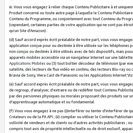
iii. Vous vous engagez à relier chaque Contenu Publicitaire à et uniqu
Produit concerné ou toute autre page à laquelle le Contenu Publicitaire
Contenu du Programme, ou conjointement avec tout Contenu du Programm
(cependant, certaines parties de votre application qui ne sont pas étroi
qu'un Site d'Amazon).
(d) Sauf accord exprès écrit préalable de notre part, vous vous engagez à
application conçue pour ou destinée à être utilisée sur les téléphones p
non conçus ou destinés à être utilisés avec de tels dispositifs, mais pouv
appareils mobiles accessible via un navigateur Internet sur une tablett
Applications Mobiles
ou (3) tout boîtier décodeur de télévision (par ex
satellite, des lecteurs de flux vidéo en continu, des lecteurs Blu-ray o
Bravia de Sony, Viera Cast de Panasonic ou les Applications Internet Viz
(e) Sauf accord exprès écrit préalable de notre part, vous vous engagez 
de regroup, d'analyser, d'extraire ou de redéfinir tout Contenu Publicitai
par des personnes physiques ou morales proposant des produits sur un
d’apprentissage automatique et ou fondamental.
(f) Vous vous engagez à ne pas (i)interférer ou tenter d'interférer de 
Créateurs ou de la PA API ; (ii) compiler ou utiliser le Contenu Publicita
sollicité de vendeurs et de clients ou d'autres activités publicitaires ; ou (
compris tout avis de propriété intellectuelle ou de droit exclusif, appar