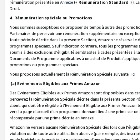
rémunération présentée en
Annexe
(«
Rémunération Standard
»). L
Droit.
4. Rémunération spéciale ou Promotions
Nous sommes susceptibles de proposer de temps à autre des promotion
Partenaires de percevoir une rémunération supplémentaire ou exceptio
toute période décrite dans la présente Section), Amazon se réserve le
programmes spéciaux. Sauf indication contraire, tous les programmes s
soumis à des exclusions d'éligibilité semblables à celles présentées à 
Documents de Programme applicables à un achat de Produit s'appliquera
promotions ou programmes spéciaux.
Nous proposons actuellement la Rémunération Spéciale suivante :
ici
(a) Evénements Eligibles aux Primes Amazon
Des Evénements Eligibles aux Primes Amazon sont disponibles dans cer
percevrez la Rémunération Spéciale décrite dans la présente Section 4(
client, qui doit être éligible à l'Evénement Eligible aux Primes Amazon te
vers la page d'accueil d'un programme donnant lieu à une prime sur un Si
récompensée par une prime décrite en Annexe.
Amazon ne versera aucune Rémunération Spéciale dès lors que l'éligibi
violation ou de toute autre utilisation abusive (par exemple, des inscrip
ou de logiciels automatisés, la participation d'une même personne à p