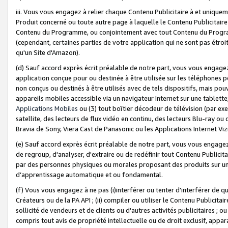
iii. Vous vous engagez à relier chaque Contenu Publicitaire à et uniqu
Produit concerné ou toute autre page à laquelle le Contenu Publicitaire
Contenu du Programme, ou conjointement avec tout Contenu du Programm
(cependant, certaines parties de votre application qui ne sont pas étroi
qu'un Site d'Amazon).
(d) Sauf accord exprès écrit préalable de notre part, vous vous engagez à
application conçue pour ou destinée à être utilisée sur les téléphones p
non conçus ou destinés à être utilisés avec de tels dispositifs, mais pouv
appareils mobiles accessible via un navigateur Internet sur une tablett
Applications Mobiles
ou (3) tout boîtier décodeur de télévision (par ex
satellite, des lecteurs de flux vidéo en continu, des lecteurs Blu-ray o
Bravia de Sony, Viera Cast de Panasonic ou les Applications Internet Viz
(e) Sauf accord exprès écrit préalable de notre part, vous vous engagez 
de regroup, d'analyser, d'extraire ou de redéfinir tout Contenu Publicitai
par des personnes physiques ou morales proposant des produits sur un
d’apprentissage automatique et ou fondamental.
(f) Vous vous engagez à ne pas (i)interférer ou tenter d'interférer de 
Créateurs ou de la PA API ; (ii) compiler ou utiliser le Contenu Publicita
sollicité de vendeurs et de clients ou d'autres activités publicitaires ; ou (
compris tout avis de propriété intellectuelle ou de droit exclusif, appar