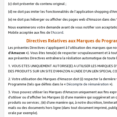
(c) doit présenter du contenu original ;
(d) ne doit pas imiter les fonctionnalités de l'application shopping d'Am
(e) ne doit pas héberger ou afficher des pages web d'Amazon dans de
Nous examinerons votre demande avant de vous notifier son acceptatio
Mobile acceptée aux fins de l'
Accord
.
Directives Relatives aux Marques du Progra
Les présentes Directives s'appliquent à l'utilisation des marques que
d'Amazon
»). Vous êtes tenu(e) de respecter scrupuleusement et à tou
aux présentes Directives entraînera la résiliation automatique de toute
1. VOUS ETES UNIQUEMENT AUTORISE(E) A UTILISER LES MARQUES D'
DES PRODUITS SUR UN SITE D'AMAZON A L'AIDE D'UN LIEN SPECIAL 
2. Votre utilisation des Marques d'Amazon doit (i) respecter la dernière
Programme (tels que définis dans le «
Décompte de rémunération
»).
3. Vous pouvez utiliser les Marques d'Amazon uniquement aux fins expr
d'utiliser ou d'afficher les Marques (i) d’une manière qui suggérerait un
produits ou services ; (iii) d’une manière qui, à notre discrétion, limit
mails ou des documents hors ligne (dans tout document imprimé, publip
orale par exemple).