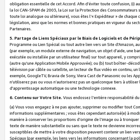
obligation essentielle de cet Accord. Afin d’éviter toute confusion, (i) a
la loi CAN-SPAM de 2003, la Loi sur la Protection des Consommateurs s
toute loi analogue ou ultérieure), vous êtes l’« Expéditeur » de chaque 
législation, ainsi que les normes et bonnes pratiques en vigueur du s
Partenaires.
5. Partage de Liens Spéciaux par le Biais de Logiciels et de Pér
Programme ou Lien Spécial ou tout autre lien vers un Site d'Amazon, au su
(par exemple, un module externe de navigation, un objet d'aide, une ba
exécutée ou installée par un utilisateur final) sur tout appareil, y comp
(autre qu'une Application Mobile Approuvée); ou (b) tout boîtier-décod
télévision par câble ou satellite, un lecteur de flux vidéo en continu, un
exemple, GoogleTV, Bravia de Sony, Viera Cast de Panasonic ou les Appli
n’utiliserez pas ou vous n’autoriserez pas un quelconque tiers à utili
d'apprentissage automatique ou une technologie connexe.
6. Contenu sur Votre Site.
Vous endossez l'entière responsabilité du
(a) Vous vous engagez à ne pas ajouter, supprimer ou modifier tout Co
informations supplémentaires ; vous êtes cependant autorisé(e) à modi
manière à conserver les proportions d’origine de l’image ou à tronquer
texte de manière substantielle ou sans que le texte ne devienne incorr
susceptibles de mettre à votre disposition peuvent contenir un lien ver
Spéciaux (par exemple, les liens vers les informations concernant la poli