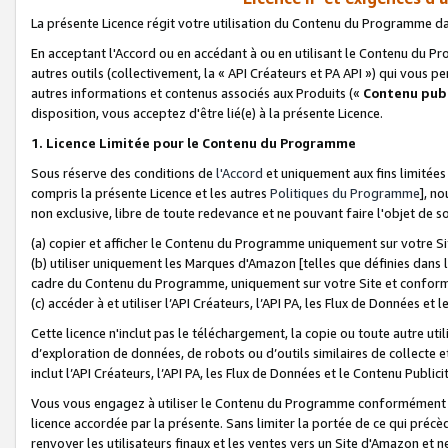
La présente Licence régit votre utilisation du Contenu du Programme d
En acceptant l'Accord ou en accédant à ou en utilisant le Contenu du P
autres outils (collectivement, la «
API Créateurs et PA API
») qui vous pe
autres informations et contenus associés aux Produits («
Contenu publ
disposition, vous acceptez d'être lié(e) à la présente Licence.
1. Licence Limitée pour le Contenu du Programme
Sous réserve des conditions de
l'Accord
et uniquement aux fins limitées
compris la présente Licence et les autres
Politiques du Programme
], n
non exclusive, libre de toute redevance et ne pouvant faire l'objet de so
(a) copier et afficher le Contenu du Programme uniquement sur votre Si
(b) utiliser uniquement les Marques d'Amazon [telles que définies dans 
cadre du Contenu du Programme, uniquement sur votre Site et confo
(c) accéder à et utiliser l’API Créateurs, l’API PA, les Flux de Données e
Cette licence n'inclut pas le téléchargement, la copie ou toute autre util
d’exploration de données, de robots ou d’outils similaires de collecte
inclut l’API Créateurs, l’API PA, les Flux de Données et le Contenu Publici
Vous vous engagez à utiliser le Contenu du Programme conformément a
licence accordée par la présente. Sans limiter la portée de ce qui pré
renvoyer les utilisateurs finaux et les ventes vers un Site d'Amazon et