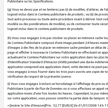
Publicitaire ou les Spécifications.
(g) Vous ne devez pas et ne tenterez pas (i) de modifier, d'altérer, de f
logiciel inclus dans le Contenu publicitaire de produits ; ou (ii) de proc
tout autre processus ou toute autre procédure visant à dériver tout c
modèle ou des pondérations de modèle), ou de contourner toute sécurité a
logiciel inclus dans le contenu publicitaire de produits.
(h) Vous vous engagez à ne pas stocker ou placer en mémoire cache tou
du Contenu Publicitaire composé d'une image pendant 24 heures maxim
d'images à des fins de le placer en mémoire cache pendant un délai de
page et afficher à nouveau le Contenu Publicitaire en effectuant un app
actualisant le Contenu Publicitaire sur votre application dans les plus 
d'Identification Standard d'Amazon (ASIN) pendant une durée indéterminé
application comprend une application client, cette dernière ne peut pa
vous engagez à nous fournir dans les trois jours ouvrés une copie de tou
vérification du respect de la présente Licence.
(i) Vous vous engagez à inclure un horodatage à l'affichage du prix ou 
Publicitaire à partir de Flux de Données ou si vous effectuez un appel ve
application moins d'une fois toutes les heures. Cependant, le jour même
sur votre application, vous pouvez omettre la partie date du tampon.
• [insérer le Site d'Amazon]Prix : 32,77 [EUR/£] (le 01/07/2008 14 h 11 