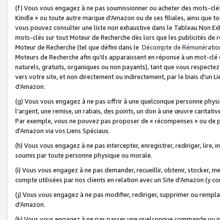
(f) Vous vous engagez à ne pas soumissionner ou acheter des mots-clés,
Kindle » ou toute autre marque d'Amazon ou de ses filiales, ainsi que t
vous pouvez consulter une liste non exhaustive dans le Tableau Non Ex
mots-clés sur tout Moteur de Recherche dès lors que les publicités de 
Moteur de Recherche (tel que défini dans le
Décompte de Rémunératio
Moteurs de Recherche afin qu'ils apparaissent en réponse à un mot-clé o
naturels, gratuits, organiques ou non payants), tant que vous respectez 
vers votre site, et non directement ou indirectement, par le biais d'un Li
d'Amazon.
(g) Vous vous engagez à ne pas offrir à une quelconque personne physi
l'argent, une remise, un rabais, des points, un don à une œuvre caritativ
Par exemple, vous ne pouvez pas proposer de « récompenses » ou de p
d'Amazon via vos Liens Spéciaux.
(h) Vous vous engagez à ne pas intercepter, enregistrer, rediriger, lire
soumis par toute personne physique ou morale.
(i) Vous vous engagez à ne pas demander, recueillir, obtenir, stocker, 
compte utilisées par nos clients en relation avec un Site d'Amazon (y c
(j) Vous vous engagez à ne pas modifier, rediriger, supprimer ou rempla
d'Amazon.
(k) Vous vous engagez à ne pas passer une quelconque commande ou init