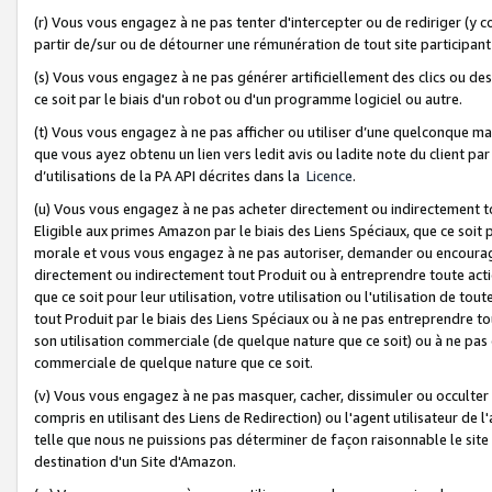
(r) Vous vous engagez à ne pas tenter d'intercepter ou de rediriger (y comp
partir de/sur ou de détourner une rémunération de tout site participa
(s) Vous vous engagez à ne pas générer artificiellement des clics ou de
ce soit par le biais d'un robot ou d'un programme logiciel ou autre.
(t) Vous vous engagez à ne pas afficher ou utiliser d’une quelconque man
que vous ayez obtenu un lien vers ledit avis ou ladite note du client par
d’utilisations de la PA API décrites dans la
Licence
.
(u) Vous vous engagez à ne pas acheter directement ou indirectement t
Eligible aux primes Amazon par le biais des Liens Spéciaux, que ce soit 
morale et vous vous engagez à ne pas autoriser, demander ou encourager
directement ou indirectement tout Produit ou à entreprendre toute acti
que ce soit pour leur utilisation, votre utilisation ou l'utilisation de
tout Produit par le biais des Liens Spéciaux ou à ne pas entreprendre t
son utilisation commerciale (de quelque nature que ce soit) ou à ne pas o
commerciale de quelque nature que ce soit.
(v) Vous vous engagez à ne pas masquer, cacher, dissimuler ou occulter 
compris en utilisant des Liens de Redirection) ou l'agent utilisateur de 
telle que nous ne puissions pas déterminer de façon raisonnable le site ou
destination d'un Site d'Amazon.