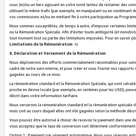
vous (et/ou un tiers agissant en votre nom) tentez de réclamer des c
utilisant le même trafic (par exemple, en manipulant ou en combinant 
vos commissions et/ou en mettant fin à votre participation au Progra
Nous sommes susceptibles, de temps à autre, d'imposer certaines limit
ou la Rémunération Spéciale. Afin d'éviter toute ambiguïté (et nonobst
tout moment tout ou partie des limitations imposées. Pour en savoir plus
Limitations de la Rémunération
»).
6. Déclaration et Versement de la Rémunération
Nous déploierons des efforts commercialement raisonnables pour suivr
cadre de notre suivi interne, et pour créer et vous fournir nos rapport
gagnées au cours de ce mois.
La rémunération standard et la Rémunération Spéciale, qui sont calcul
proche en devise locale (par exemple, en centimes pour les USD), peuve
décrit dans votre information tarifaire.
Nous verserons la rémunération standard et la rémunération spéciale da
mois civil au cours duquel elles ont été gagnées selon la méthode décr
Vous pouvez être autorisé à choisir de recevoir le paiement dans une dev
vous acceptez que le taux de conversion soit déterminé conformément
Option 1 : Paiement par virement automatique.
Nous vous virerons aut