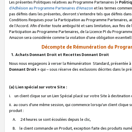
Les présentes Politiques relatives au Programme Partenaires («
Politi
d’Adhésion au Programme Partenaires d'Amazon
et les termes commenç
pas définis dans les présentes, devront s'entendre tels que définis dans 
Conditions Requises pour la Participation au Programme Partenaires, ai
de l'Accord. Afin d’éviter toute ambiguïté et sans limitation, aux fins de
Participation au Programme Partenaires, de la Licence PI du Programme 
Amazon sera considérée comme la violation d’une obligation essentielle
Décompte de Rémunération du Program
1. Achats Donnant Droit et Recettes Donnant Droit
Nous nous engageons à verser la Rémunération Standard, présentée à l
Donnant Droit
» qui – sous réserve des exclusions décrites dans le p
(a) Lien spécial sur votre Site :
i. un client clique sur un Lien Spécial placé sur votre Site à destination
ii. au cours d'une même session, qui commence lorsqu'un client clique s
produit :
A. 24 heures se sont écoulées depuis le clic,
B. le client commande un Produit, exception faite des produits numéri