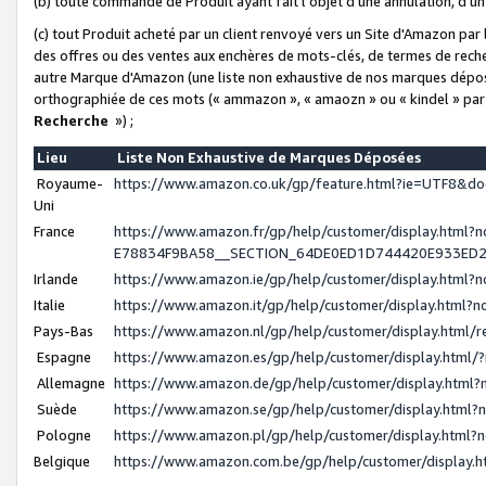
(b) toute commande de Produit ayant fait l'objet d'une annulation, d'u
(c) tout Produit acheté par un client renvoyé vers un Site d'Amazon par
des offres ou des ventes aux enchères de mots-clés, de termes de reche
autre Marque d'Amazon (une liste non exhaustive de nos marques déposée
orthographiée de ces mots (« ammazon », « amaozn » ou « kindel » par
Recherche
») ;
Lieu
Liste Non Exhaustive de Marques Déposées
Royaume-
https://www.amazon.co.uk/gp/feature.html?ie=UTF8&
Uni
France
https://www.amazon.fr/gp/help/customer/display.ht
E78834F9BA58__SECTION_64DE0ED1D744420E933ED
Irlande
https://www.amazon.ie/gp/help/customer/display.htm
Italie
https://www.amazon.it/gp/help/customer/display.html
Pays-Bas
https://www.amazon.nl/gp/help/customer/display.html
Espagne
https://www.amazon.es/gp/help/customer/display.html
Allemagne
https://www.amazon.de/gp/help/customer/display.htm
Suède
https://www.amazon.se/gp/help/customer/display.htm
Pologne
https://www.amazon.pl/gp/help/customer/display.html
Belgique
https://www.amazon.com.be/gp/help/customer/displa