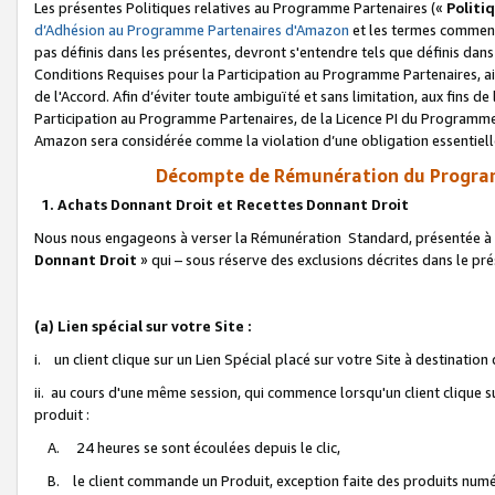
Les présentes Politiques relatives au Programme Partenaires («
Politi
d’Adhésion au Programme Partenaires d'Amazon
et les termes commenç
pas définis dans les présentes, devront s'entendre tels que définis dans 
Conditions Requises pour la Participation au Programme Partenaires, ai
de l'Accord. Afin d’éviter toute ambiguïté et sans limitation, aux fins de
Participation au Programme Partenaires, de la Licence PI du Programme 
Amazon sera considérée comme la violation d’une obligation essentielle
Décompte de Rémunération du Program
1. Achats Donnant Droit et Recettes Donnant Droit
Nous nous engageons à verser la Rémunération Standard, présentée à l
Donnant Droit
» qui – sous réserve des exclusions décrites dans le p
(a) Lien spécial sur votre Site :
i. un client clique sur un Lien Spécial placé sur votre Site à destination
ii. au cours d'une même session, qui commence lorsqu'un client clique s
produit :
A. 24 heures se sont écoulées depuis le clic,
B. le client commande un Produit, exception faite des produits numéri