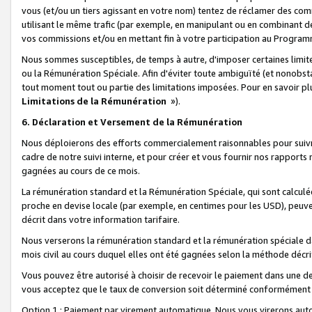
vous (et/ou un tiers agissant en votre nom) tentez de réclamer des c
utilisant le même trafic (par exemple, en manipulant ou en combinant 
vos commissions et/ou en mettant fin à votre participation au Progra
Nous sommes susceptibles, de temps à autre, d'imposer certaines limit
ou la Rémunération Spéciale. Afin d'éviter toute ambiguïté (et nonobst
tout moment tout ou partie des limitations imposées. Pour en savoir plus
Limitations de la Rémunération
»).
6. Déclaration et Versement de la Rémunération
Nous déploierons des efforts commercialement raisonnables pour suivr
cadre de notre suivi interne, et pour créer et vous fournir nos rapport
gagnées au cours de ce mois.
La rémunération standard et la Rémunération Spéciale, qui sont calcul
proche en devise locale (par exemple, en centimes pour les USD), peuve
décrit dans votre information tarifaire.
Nous verserons la rémunération standard et la rémunération spéciale da
mois civil au cours duquel elles ont été gagnées selon la méthode décr
Vous pouvez être autorisé à choisir de recevoir le paiement dans une dev
vous acceptez que le taux de conversion soit déterminé conformément
Option 1 : Paiement par virement automatique.
Nous vous virerons aut