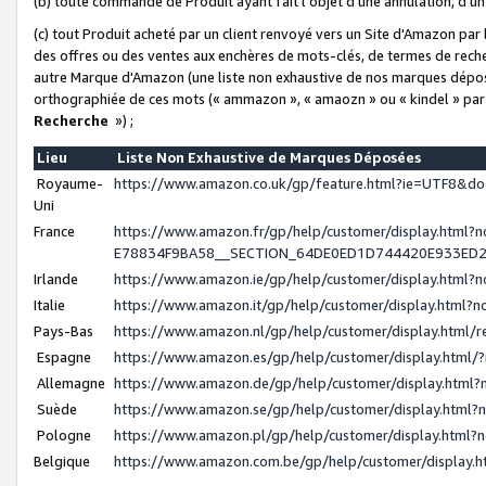
(b) toute commande de Produit ayant fait l'objet d'une annulation, d'u
(c) tout Produit acheté par un client renvoyé vers un Site d'Amazon par
des offres ou des ventes aux enchères de mots-clés, de termes de reche
autre Marque d'Amazon (une liste non exhaustive de nos marques déposée
orthographiée de ces mots (« ammazon », « amaozn » ou « kindel » par
Recherche
») ;
Lieu
Liste Non Exhaustive de Marques Déposées
Royaume-
https://www.amazon.co.uk/gp/feature.html?ie=UTF8&
Uni
France
https://www.amazon.fr/gp/help/customer/display.ht
E78834F9BA58__SECTION_64DE0ED1D744420E933ED
Irlande
https://www.amazon.ie/gp/help/customer/display.htm
Italie
https://www.amazon.it/gp/help/customer/display.html
Pays-Bas
https://www.amazon.nl/gp/help/customer/display.html
Espagne
https://www.amazon.es/gp/help/customer/display.html
Allemagne
https://www.amazon.de/gp/help/customer/display.htm
Suède
https://www.amazon.se/gp/help/customer/display.htm
Pologne
https://www.amazon.pl/gp/help/customer/display.html
Belgique
https://www.amazon.com.be/gp/help/customer/displa