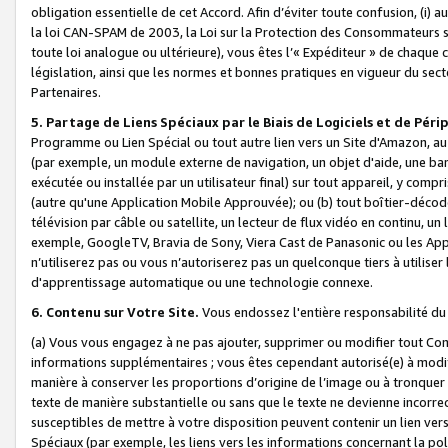
obligation essentielle de cet Accord. Afin d’éviter toute confusion, (i) a
la loi CAN-SPAM de 2003, la Loi sur la Protection des Consommateurs s
toute loi analogue ou ultérieure), vous êtes l’« Expéditeur » de chaque 
législation, ainsi que les normes et bonnes pratiques en vigueur du s
Partenaires.
5. Partage de Liens Spéciaux par le Biais de Logiciels et de Pér
Programme ou Lien Spécial ou tout autre lien vers un Site d'Amazon, au su
(par exemple, un module externe de navigation, un objet d'aide, une ba
exécutée ou installée par un utilisateur final) sur tout appareil, y comp
(autre qu'une Application Mobile Approuvée); ou (b) tout boîtier-décod
télévision par câble ou satellite, un lecteur de flux vidéo en continu, un
exemple, GoogleTV, Bravia de Sony, Viera Cast de Panasonic ou les Appli
n’utiliserez pas ou vous n’autoriserez pas un quelconque tiers à utili
d'apprentissage automatique ou une technologie connexe.
6. Contenu sur Votre Site.
Vous endossez l'entière responsabilité du
(a) Vous vous engagez à ne pas ajouter, supprimer ou modifier tout Co
informations supplémentaires ; vous êtes cependant autorisé(e) à modi
manière à conserver les proportions d’origine de l’image ou à tronquer
texte de manière substantielle ou sans que le texte ne devienne incorr
susceptibles de mettre à votre disposition peuvent contenir un lien ver
Spéciaux (par exemple, les liens vers les informations concernant la poli