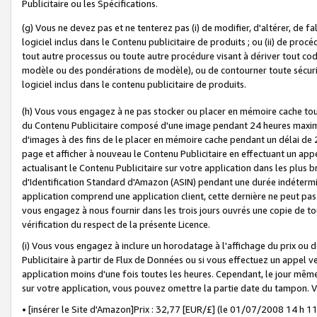
Publicitaire ou les Spécifications.
(g) Vous ne devez pas et ne tenterez pas (i) de modifier, d'altérer, de f
logiciel inclus dans le Contenu publicitaire de produits ; ou (ii) de proc
tout autre processus ou toute autre procédure visant à dériver tout c
modèle ou des pondérations de modèle), ou de contourner toute sécurité a
logiciel inclus dans le contenu publicitaire de produits.
(h) Vous vous engagez à ne pas stocker ou placer en mémoire cache tou
du Contenu Publicitaire composé d'une image pendant 24 heures maxim
d'images à des fins de le placer en mémoire cache pendant un délai de
page et afficher à nouveau le Contenu Publicitaire en effectuant un app
actualisant le Contenu Publicitaire sur votre application dans les plus 
d'Identification Standard d'Amazon (ASIN) pendant une durée indéterminé
application comprend une application client, cette dernière ne peut pa
vous engagez à nous fournir dans les trois jours ouvrés une copie de tou
vérification du respect de la présente Licence.
(i) Vous vous engagez à inclure un horodatage à l'affichage du prix ou 
Publicitaire à partir de Flux de Données ou si vous effectuez un appel ve
application moins d'une fois toutes les heures. Cependant, le jour même
sur votre application, vous pouvez omettre la partie date du tampon.
• [insérer le Site d'Amazon]Prix : 32,77 [EUR/£] (le 01/07/2008 14 h 11 