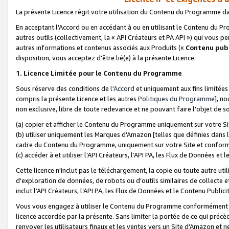
La présente Licence régit votre utilisation du Contenu du Programme d
En acceptant l'Accord ou en accédant à ou en utilisant le Contenu du P
autres outils (collectivement, la «
API Créateurs et PA API
») qui vous pe
autres informations et contenus associés aux Produits («
Contenu publ
disposition, vous acceptez d'être lié(e) à la présente Licence.
1. Licence Limitée pour le Contenu du Programme
Sous réserve des conditions de
l'Accord
et uniquement aux fins limitées
compris la présente Licence et les autres
Politiques du Programme
], n
non exclusive, libre de toute redevance et ne pouvant faire l'objet de so
(a) copier et afficher le Contenu du Programme uniquement sur votre Si
(b) utiliser uniquement les Marques d'Amazon [telles que définies dans 
cadre du Contenu du Programme, uniquement sur votre Site et confo
(c) accéder à et utiliser l’API Créateurs, l’API PA, les Flux de Données e
Cette licence n'inclut pas le téléchargement, la copie ou toute autre util
d’exploration de données, de robots ou d’outils similaires de collecte
inclut l’API Créateurs, l’API PA, les Flux de Données et le Contenu Publici
Vous vous engagez à utiliser le Contenu du Programme conformément a
licence accordée par la présente. Sans limiter la portée de ce qui pré
renvoyer les utilisateurs finaux et les ventes vers un Site d'Amazon et