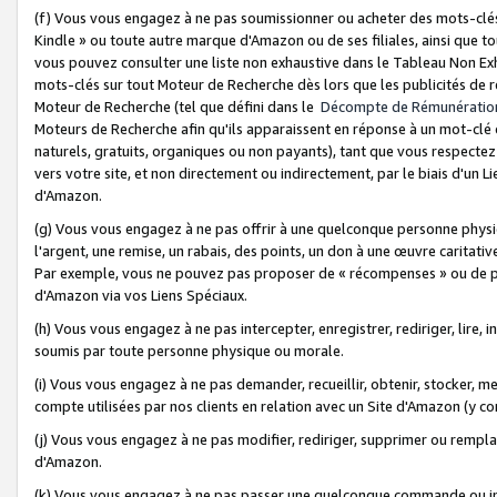
(f) Vous vous engagez à ne pas soumissionner ou acheter des mots-clés,
Kindle » ou toute autre marque d'Amazon ou de ses filiales, ainsi que t
vous pouvez consulter une liste non exhaustive dans le Tableau Non Ex
mots-clés sur tout Moteur de Recherche dès lors que les publicités de 
Moteur de Recherche (tel que défini dans le
Décompte de Rémunératio
Moteurs de Recherche afin qu'ils apparaissent en réponse à un mot-clé o
naturels, gratuits, organiques ou non payants), tant que vous respectez 
vers votre site, et non directement ou indirectement, par le biais d'un Li
d'Amazon.
(g) Vous vous engagez à ne pas offrir à une quelconque personne physi
l'argent, une remise, un rabais, des points, un don à une œuvre caritativ
Par exemple, vous ne pouvez pas proposer de « récompenses » ou de p
d'Amazon via vos Liens Spéciaux.
(h) Vous vous engagez à ne pas intercepter, enregistrer, rediriger, lire
soumis par toute personne physique ou morale.
(i) Vous vous engagez à ne pas demander, recueillir, obtenir, stocker, 
compte utilisées par nos clients en relation avec un Site d'Amazon (y c
(j) Vous vous engagez à ne pas modifier, rediriger, supprimer ou rempla
d'Amazon.
(k) Vous vous engagez à ne pas passer une quelconque commande ou init