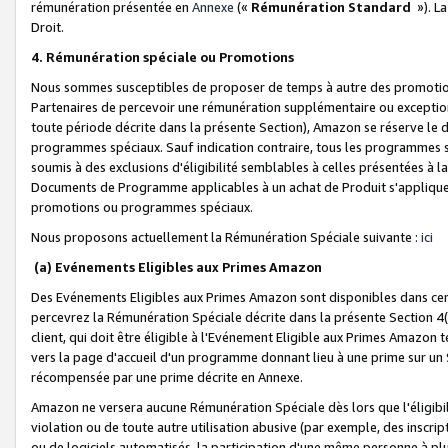
rémunération présentée en
Annexe
(«
Rémunération Standard
»). L
Droit.
4. Rémunération spéciale ou Promotions
Nous sommes susceptibles de proposer de temps à autre des promotion
Partenaires de percevoir une rémunération supplémentaire ou exceptio
toute période décrite dans la présente Section), Amazon se réserve le
programmes spéciaux. Sauf indication contraire, tous les programmes s
soumis à des exclusions d'éligibilité semblables à celles présentées à 
Documents de Programme applicables à un achat de Produit s'appliquera
promotions ou programmes spéciaux.
Nous proposons actuellement la Rémunération Spéciale suivante :
ici
(a) Evénements Eligibles aux Primes Amazon
Des Evénements Eligibles aux Primes Amazon sont disponibles dans cer
percevrez la Rémunération Spéciale décrite dans la présente Section 4(
client, qui doit être éligible à l'Evénement Eligible aux Primes Amazon te
vers la page d'accueil d'un programme donnant lieu à une prime sur un Si
récompensée par une prime décrite en Annexe.
Amazon ne versera aucune Rémunération Spéciale dès lors que l'éligibi
violation ou de toute autre utilisation abusive (par exemple, des inscrip
ou de logiciels automatisés, la participation d'une même personne à p