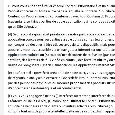
iii. Vous vous engagez à relier chaque Contenu Publicitaire à et uniqu
Produit concerné ou toute autre page à laquelle le Contenu Publicitaire
Contenu du Programme, ou conjointement avec tout Contenu du Programm
(cependant, certaines parties de votre application qui ne sont pas étroi
qu'un Site d'Amazon).
(d) Sauf accord exprès écrit préalable de notre part, vous vous engagez à
application conçue pour ou destinée à être utilisée sur les téléphones p
non conçus ou destinés à être utilisés avec de tels dispositifs, mais pouv
appareils mobiles accessible via un navigateur Internet sur une tablett
Applications Mobiles
ou (3) tout boîtier décodeur de télévision (par ex
satellite, des lecteurs de flux vidéo en continu, des lecteurs Blu-ray o
Bravia de Sony, Viera Cast de Panasonic ou les Applications Internet Viz
(e) Sauf accord exprès écrit préalable de notre part, vous vous engagez 
de regroup, d'analyser, d'extraire ou de redéfinir tout Contenu Publicitai
par des personnes physiques ou morales proposant des produits sur un
d’apprentissage automatique et ou fondamental.
(f) Vous vous engagez à ne pas (i)interférer ou tenter d'interférer de 
Créateurs ou de la PA API ; (ii) compiler ou utiliser le Contenu Publicita
sollicité de vendeurs et de clients ou d'autres activités publicitaires ; ou (
compris tout avis de propriété intellectuelle ou de droit exclusif, appar