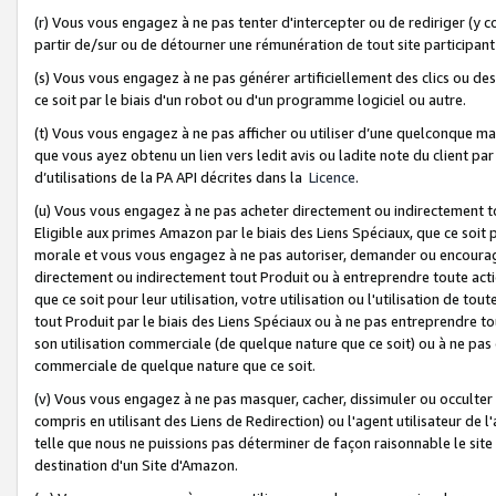
(r) Vous vous engagez à ne pas tenter d'intercepter ou de rediriger (y comp
partir de/sur ou de détourner une rémunération de tout site participa
(s) Vous vous engagez à ne pas générer artificiellement des clics ou de
ce soit par le biais d'un robot ou d'un programme logiciel ou autre.
(t) Vous vous engagez à ne pas afficher ou utiliser d’une quelconque man
que vous ayez obtenu un lien vers ledit avis ou ladite note du client par
d’utilisations de la PA API décrites dans la
Licence
.
(u) Vous vous engagez à ne pas acheter directement ou indirectement t
Eligible aux primes Amazon par le biais des Liens Spéciaux, que ce soit 
morale et vous vous engagez à ne pas autoriser, demander ou encourager
directement ou indirectement tout Produit ou à entreprendre toute acti
que ce soit pour leur utilisation, votre utilisation ou l'utilisation de
tout Produit par le biais des Liens Spéciaux ou à ne pas entreprendre t
son utilisation commerciale (de quelque nature que ce soit) ou à ne pas o
commerciale de quelque nature que ce soit.
(v) Vous vous engagez à ne pas masquer, cacher, dissimuler ou occulter 
compris en utilisant des Liens de Redirection) ou l'agent utilisateur de 
telle que nous ne puissions pas déterminer de façon raisonnable le site ou
destination d'un Site d'Amazon.