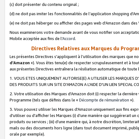
(c) doit présenter du contenu original ;
(d) ne doit pas imiter les fonctionnalités de l'application shopping d'Am
(e) ne doit pas héberger ou afficher des pages web d'Amazon dans de
Nous examinerons votre demande avant de vous notifier son acceptatio
Mobile acceptée aux fins de l'
Accord
.
Directives Relatives aux Marques du Progra
Les présentes Directives s'appliquent à l'utilisation des marques que
d'Amazon
»). Vous êtes tenu(e) de respecter scrupuleusement et à tou
aux présentes Directives entraînera la résiliation automatique de toute
1. VOUS ETES UNIQUEMENT AUTORISE(E) A UTILISER LES MARQUES D'
DES PRODUITS SUR UN SITE D'AMAZON A L'AIDE D'UN LIEN SPECIAL 
2. Votre utilisation des Marques d'Amazon doit (i) respecter la dernière
Programme (tels que définis dans le «
Décompte de rémunération
»).
3. Vous pouvez utiliser les Marques d'Amazon uniquement aux fins expr
d'utiliser ou d'afficher les Marques (i) d’une manière qui suggérerait un
produits ou services ; (iii) d’une manière qui, à notre discrétion, limit
mails ou des documents hors ligne (dans tout document imprimé, publip
orale par exemple).