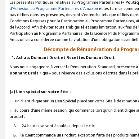
Les présentes Politiques relatives au Programme Partenaires («
Politi
d’Adhésion au Programme Partenaires d'Amazon
et les termes commenç
pas définis dans les présentes, devront s'entendre tels que définis dans 
Conditions Requises pour la Participation au Programme Partenaires, ai
de l'Accord. Afin d’éviter toute ambiguïté et sans limitation, aux fins de
Participation au Programme Partenaires, de la Licence PI du Programme 
Amazon sera considérée comme la violation d’une obligation essentielle
Décompte de Rémunération du Program
1. Achats Donnant Droit et Recettes Donnant Droit
Nous nous engageons à verser la Rémunération Standard, présentée à l
Donnant Droit
» qui – sous réserve des exclusions décrites dans le p
(a) Lien spécial sur votre Site :
i. un client clique sur un Lien Spécial placé sur votre Site à destination
ii. au cours d'une même session, qui commence lorsqu'un client clique s
produit :
A. 24 heures se sont écoulées depuis le clic,
B. le client commande un Produit, exception faite des produits numéri