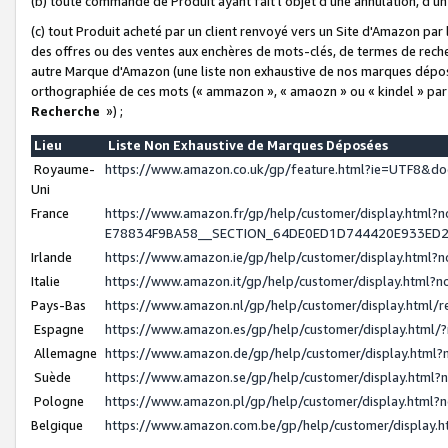
(b) toute commande de Produit ayant fait l'objet d'une annulation, d'u
(c) tout Produit acheté par un client renvoyé vers un Site d'Amazon par
des offres ou des ventes aux enchères de mots-clés, de termes de reche
autre Marque d'Amazon (une liste non exhaustive de nos marques déposée
orthographiée de ces mots (« ammazon », « amaozn » ou « kindel » par
Recherche
») ;
Lieu
Liste Non Exhaustive de Marques Déposées
Royaume-
https://www.amazon.co.uk/gp/feature.html?ie=UTF8&
Uni
France
https://www.amazon.fr/gp/help/customer/display.ht
E78834F9BA58__SECTION_64DE0ED1D744420E933ED
Irlande
https://www.amazon.ie/gp/help/customer/display.htm
Italie
https://www.amazon.it/gp/help/customer/display.html
Pays-Bas
https://www.amazon.nl/gp/help/customer/display.html
Espagne
https://www.amazon.es/gp/help/customer/display.html
Allemagne
https://www.amazon.de/gp/help/customer/display.htm
Suède
https://www.amazon.se/gp/help/customer/display.htm
Pologne
https://www.amazon.pl/gp/help/customer/display.html
Belgique
https://www.amazon.com.be/gp/help/customer/displa