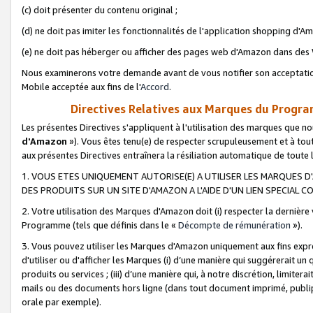
(c) doit présenter du contenu original ;
(d) ne doit pas imiter les fonctionnalités de l'application shopping d'Am
(e) ne doit pas héberger ou afficher des pages web d'Amazon dans de
Nous examinerons votre demande avant de vous notifier son acceptatio
Mobile acceptée aux fins de l'
Accord
.
Directives Relatives aux Marques du Progra
Les présentes Directives s'appliquent à l'utilisation des marques que
d'Amazon
»). Vous êtes tenu(e) de respecter scrupuleusement et à tou
aux présentes Directives entraînera la résiliation automatique de toute
1. VOUS ETES UNIQUEMENT AUTORISE(E) A UTILISER LES MARQUES D'
DES PRODUITS SUR UN SITE D'AMAZON A L'AIDE D'UN LIEN SPECIAL 
2. Votre utilisation des Marques d'Amazon doit (i) respecter la dernière
Programme (tels que définis dans le «
Décompte de rémunération
»).
3. Vous pouvez utiliser les Marques d'Amazon uniquement aux fins expr
d'utiliser ou d'afficher les Marques (i) d’une manière qui suggérerait un
produits ou services ; (iii) d’une manière qui, à notre discrétion, limit
mails ou des documents hors ligne (dans tout document imprimé, publip
orale par exemple).