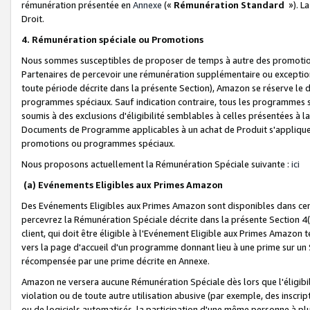
rémunération présentée en
Annexe
(«
Rémunération Standard
»). L
Droit.
4. Rémunération spéciale ou Promotions
Nous sommes susceptibles de proposer de temps à autre des promotion
Partenaires de percevoir une rémunération supplémentaire ou exceptio
toute période décrite dans la présente Section), Amazon se réserve le
programmes spéciaux. Sauf indication contraire, tous les programmes s
soumis à des exclusions d'éligibilité semblables à celles présentées à 
Documents de Programme applicables à un achat de Produit s'appliquera
promotions ou programmes spéciaux.
Nous proposons actuellement la Rémunération Spéciale suivante :
ici
(a) Evénements Eligibles aux Primes Amazon
Des Evénements Eligibles aux Primes Amazon sont disponibles dans cer
percevrez la Rémunération Spéciale décrite dans la présente Section 4(
client, qui doit être éligible à l'Evénement Eligible aux Primes Amazon te
vers la page d'accueil d'un programme donnant lieu à une prime sur un Si
récompensée par une prime décrite en Annexe.
Amazon ne versera aucune Rémunération Spéciale dès lors que l'éligibi
violation ou de toute autre utilisation abusive (par exemple, des inscrip
ou de logiciels automatisés, la participation d'une même personne à p