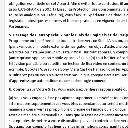
obligation essentielle de cet Accord. Afin d’éviter toute confusion, (i) a
la loi CAN-SPAM de 2003, la Loi sur la Protection des Consommateurs s
toute loi analogue ou ultérieure), vous êtes l’« Expéditeur » de chaque 
législation, ainsi que les normes et bonnes pratiques en vigueur du s
Partenaires.
5. Partage de Liens Spéciaux par le Biais de Logiciels et de Pér
Programme ou Lien Spécial ou tout autre lien vers un Site d'Amazon, au su
(par exemple, un module externe de navigation, un objet d'aide, une ba
exécutée ou installée par un utilisateur final) sur tout appareil, y comp
(autre qu'une Application Mobile Approuvée); ou (b) tout boîtier-décod
télévision par câble ou satellite, un lecteur de flux vidéo en continu, un
exemple, GoogleTV, Bravia de Sony, Viera Cast de Panasonic ou les Appli
n’utiliserez pas ou vous n’autoriserez pas un quelconque tiers à utili
d'apprentissage automatique ou une technologie connexe.
6. Contenu sur Votre Site.
Vous endossez l'entière responsabilité du
(a) Vous vous engagez à ne pas ajouter, supprimer ou modifier tout Co
informations supplémentaires ; vous êtes cependant autorisé(e) à modi
manière à conserver les proportions d’origine de l’image ou à tronquer
texte de manière substantielle ou sans que le texte ne devienne incorr
susceptibles de mettre à votre disposition peuvent contenir un lien ver
Spéciaux (par exemple, les liens vers les informations concernant la poli