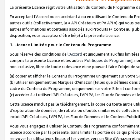
La présente Licence régit votre utilisation du Contenu du Programme d
En acceptant l'Accord ou en accédant à ou en utilisant le Contenu du P
autres outils (collectivement, la «
API Créateurs et PA API
») qui vous pe
autres informations et contenus associés aux Produits («
Contenu publ
disposition, vous acceptez d'être lié(e) à la présente Licence.
1. Licence Limitée pour le Contenu du Programme
Sous réserve des conditions de
l'Accord
et uniquement aux fins limitées
compris la présente Licence et les autres
Politiques du Programme
], n
non exclusive, libre de toute redevance et ne pouvant faire l'objet de so
(a) copier et afficher le Contenu du Programme uniquement sur votre Si
(b) utiliser uniquement les Marques d'Amazon [telles que définies dans 
cadre du Contenu du Programme, uniquement sur votre Site et confo
(c) accéder à et utiliser l’API Créateurs, l’API PA, les Flux de Données e
Cette licence n'inclut pas le téléchargement, la copie ou toute autre util
d’exploration de données, de robots ou d’outils similaires de collecte
inclut l’API Créateurs, l’API PA, les Flux de Données et le Contenu Publici
Vous vous engagez à utiliser le Contenu du Programme conformément a
licence accordée par la présente. Sans limiter la portée de ce qui pré
renvoyer les utilisateurs finaux et les ventes vers un Site d'Amazon et