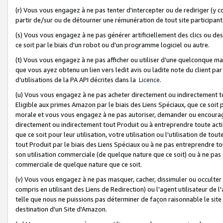
(r) Vous vous engagez à ne pas tenter d'intercepter ou de rediriger (y comp
partir de/sur ou de détourner une rémunération de tout site participa
(s) Vous vous engagez à ne pas générer artificiellement des clics ou de
ce soit par le biais d'un robot ou d'un programme logiciel ou autre.
(t) Vous vous engagez à ne pas afficher ou utiliser d’une quelconque man
que vous ayez obtenu un lien vers ledit avis ou ladite note du client par
d’utilisations de la PA API décrites dans la
Licence
.
(u) Vous vous engagez à ne pas acheter directement ou indirectement t
Eligible aux primes Amazon par le biais des Liens Spéciaux, que ce soit 
morale et vous vous engagez à ne pas autoriser, demander ou encourager
directement ou indirectement tout Produit ou à entreprendre toute acti
que ce soit pour leur utilisation, votre utilisation ou l'utilisation de
tout Produit par le biais des Liens Spéciaux ou à ne pas entreprendre t
son utilisation commerciale (de quelque nature que ce soit) ou à ne pas o
commerciale de quelque nature que ce soit.
(v) Vous vous engagez à ne pas masquer, cacher, dissimuler ou occulter 
compris en utilisant des Liens de Redirection) ou l'agent utilisateur de 
telle que nous ne puissions pas déterminer de façon raisonnable le site ou
destination d'un Site d'Amazon.