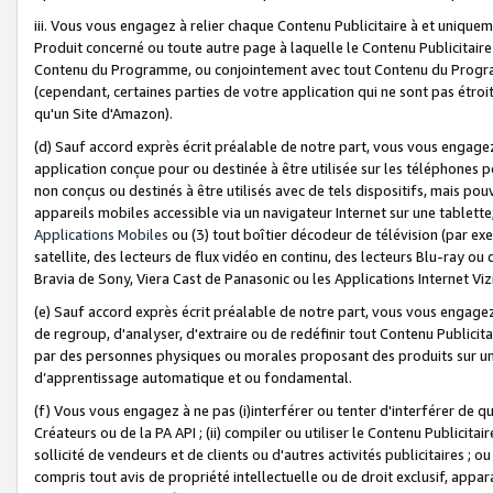
iii. Vous vous engagez à relier chaque Contenu Publicitaire à et uniqu
Produit concerné ou toute autre page à laquelle le Contenu Publicitaire
Contenu du Programme, ou conjointement avec tout Contenu du Programm
(cependant, certaines parties de votre application qui ne sont pas étroi
qu'un Site d'Amazon).
(d) Sauf accord exprès écrit préalable de notre part, vous vous engagez à
application conçue pour ou destinée à être utilisée sur les téléphones p
non conçus ou destinés à être utilisés avec de tels dispositifs, mais pouv
appareils mobiles accessible via un navigateur Internet sur une tablett
Applications Mobiles
ou (3) tout boîtier décodeur de télévision (par ex
satellite, des lecteurs de flux vidéo en continu, des lecteurs Blu-ray o
Bravia de Sony, Viera Cast de Panasonic ou les Applications Internet Viz
(e) Sauf accord exprès écrit préalable de notre part, vous vous engagez 
de regroup, d'analyser, d'extraire ou de redéfinir tout Contenu Publicitai
par des personnes physiques ou morales proposant des produits sur un
d’apprentissage automatique et ou fondamental.
(f) Vous vous engagez à ne pas (i)interférer ou tenter d'interférer de 
Créateurs ou de la PA API ; (ii) compiler ou utiliser le Contenu Publicita
sollicité de vendeurs et de clients ou d'autres activités publicitaires ; ou (
compris tout avis de propriété intellectuelle ou de droit exclusif, appar