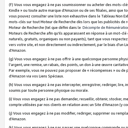
(f) Vous vous engagez à ne pas soumissionner ou acheter des mots-clés,
Kindle » ou toute autre marque d'Amazon ou de ses filiales, ainsi que t
vous pouvez consulter une liste non exhaustive dans le Tableau Non Ex
mots-clés sur tout Moteur de Recherche dès lors que les publicités de 
Moteur de Recherche (tel que défini dans le
Décompte de Rémunératio
Moteurs de Recherche afin qu'ils apparaissent en réponse à un mot-clé o
naturels, gratuits, organiques ou non payants), tant que vous respectez 
vers votre site, et non directement ou indirectement, par le biais d'un Li
d'Amazon.
(g) Vous vous engagez à ne pas offrir à une quelconque personne physi
l'argent, une remise, un rabais, des points, un don à une œuvre caritativ
Par exemple, vous ne pouvez pas proposer de « récompenses » ou de p
d'Amazon via vos Liens Spéciaux.
(h) Vous vous engagez à ne pas intercepter, enregistrer, rediriger, lire
soumis par toute personne physique ou morale.
(i) Vous vous engagez à ne pas demander, recueillir, obtenir, stocker, 
compte utilisées par nos clients en relation avec un Site d'Amazon (y c
(j) Vous vous engagez à ne pas modifier, rediriger, supprimer ou rempla
d'Amazon.
(k) Vous vous engagez à ne pas passer une quelconque commande ou init