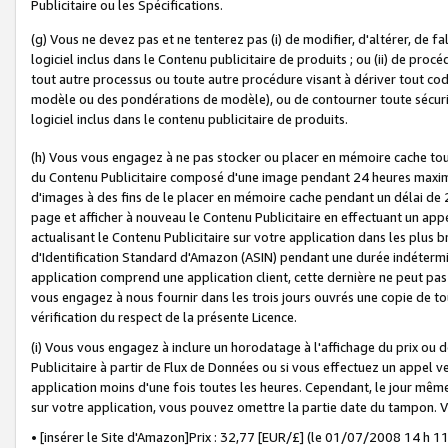
Publicitaire ou les Spécifications.
(g) Vous ne devez pas et ne tenterez pas (i) de modifier, d'altérer, de f
logiciel inclus dans le Contenu publicitaire de produits ; ou (ii) de proc
tout autre processus ou toute autre procédure visant à dériver tout c
modèle ou des pondérations de modèle), ou de contourner toute sécurité a
logiciel inclus dans le contenu publicitaire de produits.
(h) Vous vous engagez à ne pas stocker ou placer en mémoire cache tou
du Contenu Publicitaire composé d'une image pendant 24 heures maxim
d'images à des fins de le placer en mémoire cache pendant un délai de
page et afficher à nouveau le Contenu Publicitaire en effectuant un app
actualisant le Contenu Publicitaire sur votre application dans les plus 
d'Identification Standard d'Amazon (ASIN) pendant une durée indéterminé
application comprend une application client, cette dernière ne peut pa
vous engagez à nous fournir dans les trois jours ouvrés une copie de tou
vérification du respect de la présente Licence.
(i) Vous vous engagez à inclure un horodatage à l'affichage du prix ou 
Publicitaire à partir de Flux de Données ou si vous effectuez un appel ve
application moins d'une fois toutes les heures. Cependant, le jour même
sur votre application, vous pouvez omettre la partie date du tampon.
• [insérer le Site d'Amazon]Prix : 32,77 [EUR/£] (le 01/07/2008 14 h 11 