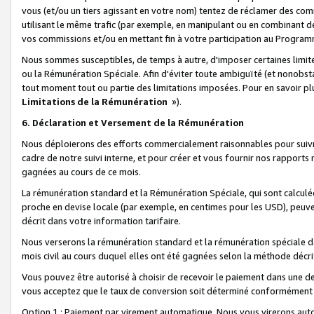
vous (et/ou un tiers agissant en votre nom) tentez de réclamer des c
utilisant le même trafic (par exemple, en manipulant ou en combinant 
vos commissions et/ou en mettant fin à votre participation au Progra
Nous sommes susceptibles, de temps à autre, d'imposer certaines limit
ou la Rémunération Spéciale. Afin d'éviter toute ambiguïté (et nonobst
tout moment tout ou partie des limitations imposées. Pour en savoir plus
Limitations de la Rémunération
»).
6. Déclaration et Versement de la Rémunération
Nous déploierons des efforts commercialement raisonnables pour suivr
cadre de notre suivi interne, et pour créer et vous fournir nos rapport
gagnées au cours de ce mois.
La rémunération standard et la Rémunération Spéciale, qui sont calcul
proche en devise locale (par exemple, en centimes pour les USD), peuve
décrit dans votre information tarifaire.
Nous verserons la rémunération standard et la rémunération spéciale da
mois civil au cours duquel elles ont été gagnées selon la méthode décr
Vous pouvez être autorisé à choisir de recevoir le paiement dans une dev
vous acceptez que le taux de conversion soit déterminé conformément
Option 1 : Paiement par virement automatique.
Nous vous virerons aut