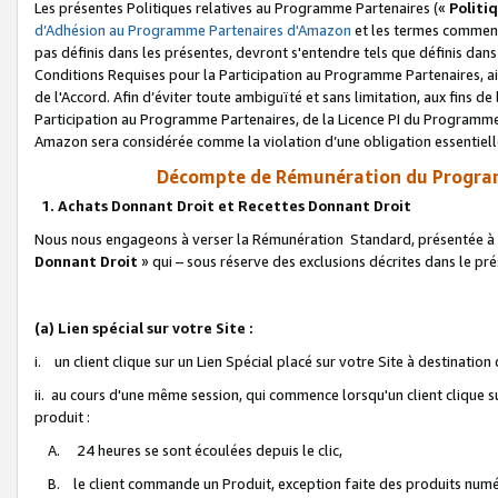
Les présentes Politiques relatives au Programme Partenaires («
Politi
d’Adhésion au Programme Partenaires d'Amazon
et les termes commenç
pas définis dans les présentes, devront s'entendre tels que définis dans 
Conditions Requises pour la Participation au Programme Partenaires, ai
de l'Accord. Afin d’éviter toute ambiguïté et sans limitation, aux fins de
Participation au Programme Partenaires, de la Licence PI du Programme 
Amazon sera considérée comme la violation d’une obligation essentielle
Décompte de Rémunération du Program
1. Achats Donnant Droit et Recettes Donnant Droit
Nous nous engageons à verser la Rémunération Standard, présentée à l
Donnant Droit
» qui – sous réserve des exclusions décrites dans le p
(a) Lien spécial sur votre Site :
i. un client clique sur un Lien Spécial placé sur votre Site à destination
ii. au cours d'une même session, qui commence lorsqu'un client clique s
produit :
A. 24 heures se sont écoulées depuis le clic,
B. le client commande un Produit, exception faite des produits numéri