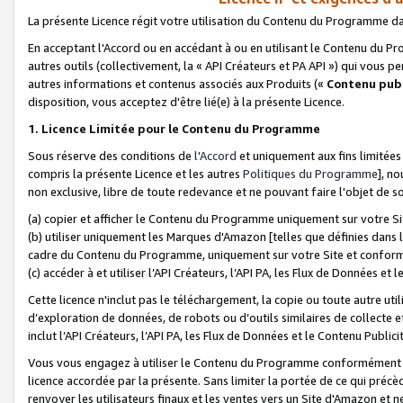
La présente Licence régit votre utilisation du Contenu du Programme d
En acceptant l'Accord ou en accédant à ou en utilisant le Contenu du P
autres outils (collectivement, la «
API Créateurs et PA API
») qui vous pe
autres informations et contenus associés aux Produits («
Contenu publ
disposition, vous acceptez d'être lié(e) à la présente Licence.
1. Licence Limitée pour le Contenu du Programme
Sous réserve des conditions de
l'Accord
et uniquement aux fins limitées
compris la présente Licence et les autres
Politiques du Programme
], n
non exclusive, libre de toute redevance et ne pouvant faire l'objet de so
(a) copier et afficher le Contenu du Programme uniquement sur votre Si
(b) utiliser uniquement les Marques d'Amazon [telles que définies dans 
cadre du Contenu du Programme, uniquement sur votre Site et confo
(c) accéder à et utiliser l’API Créateurs, l’API PA, les Flux de Données e
Cette licence n'inclut pas le téléchargement, la copie ou toute autre util
d’exploration de données, de robots ou d’outils similaires de collecte
inclut l’API Créateurs, l’API PA, les Flux de Données et le Contenu Publici
Vous vous engagez à utiliser le Contenu du Programme conformément a
licence accordée par la présente. Sans limiter la portée de ce qui pré
renvoyer les utilisateurs finaux et les ventes vers un Site d'Amazon et