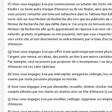
(f) Vous vous engagez à ne pas soumissionner ou acheter des mots-clés,
Kindle » ou toute autre marque d'Amazon ou de ses filiales, ainsi que t
vous pouvez consulter une liste non exhaustive dans le Tableau Non Ex
mots-clés sur tout Moteur de Recherche dès lors que les publicités de 
Moteur de Recherche (tel que défini dans le
Décompte de Rémunératio
Moteurs de Recherche afin qu'ils apparaissent en réponse à un mot-clé o
naturels, gratuits, organiques ou non payants), tant que vous respectez 
vers votre site, et non directement ou indirectement, par le biais d'un Li
d'Amazon.
(g) Vous vous engagez à ne pas offrir à une quelconque personne physi
l'argent, une remise, un rabais, des points, un don à une œuvre caritativ
Par exemple, vous ne pouvez pas proposer de « récompenses » ou de p
d'Amazon via vos Liens Spéciaux.
(h) Vous vous engagez à ne pas intercepter, enregistrer, rediriger, lire
soumis par toute personne physique ou morale.
(i) Vous vous engagez à ne pas demander, recueillir, obtenir, stocker, 
compte utilisées par nos clients en relation avec un Site d'Amazon (y c
(j) Vous vous engagez à ne pas modifier, rediriger, supprimer ou rempla
d'Amazon.
(k) Vous vous engagez à ne pas passer une quelconque commande ou init