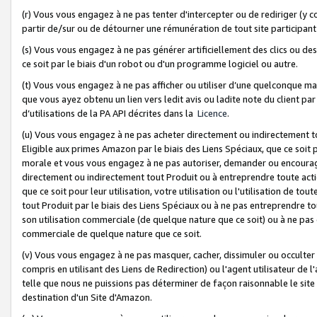
(r) Vous vous engagez à ne pas tenter d'intercepter ou de rediriger (y comp
partir de/sur ou de détourner une rémunération de tout site participa
(s) Vous vous engagez à ne pas générer artificiellement des clics ou de
ce soit par le biais d'un robot ou d'un programme logiciel ou autre.
(t) Vous vous engagez à ne pas afficher ou utiliser d’une quelconque man
que vous ayez obtenu un lien vers ledit avis ou ladite note du client par
d’utilisations de la PA API décrites dans la
Licence
.
(u) Vous vous engagez à ne pas acheter directement ou indirectement t
Eligible aux primes Amazon par le biais des Liens Spéciaux, que ce soit 
morale et vous vous engagez à ne pas autoriser, demander ou encourager
directement ou indirectement tout Produit ou à entreprendre toute acti
que ce soit pour leur utilisation, votre utilisation ou l'utilisation de
tout Produit par le biais des Liens Spéciaux ou à ne pas entreprendre t
son utilisation commerciale (de quelque nature que ce soit) ou à ne pas o
commerciale de quelque nature que ce soit.
(v) Vous vous engagez à ne pas masquer, cacher, dissimuler ou occulter 
compris en utilisant des Liens de Redirection) ou l'agent utilisateur de 
telle que nous ne puissions pas déterminer de façon raisonnable le site ou
destination d'un Site d'Amazon.