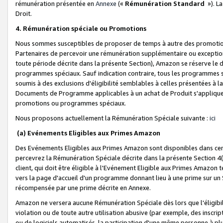
rémunération présentée en
Annexe
(«
Rémunération Standard
»). L
Droit.
4. Rémunération spéciale ou Promotions
Nous sommes susceptibles de proposer de temps à autre des promotion
Partenaires de percevoir une rémunération supplémentaire ou exceptio
toute période décrite dans la présente Section), Amazon se réserve le
programmes spéciaux. Sauf indication contraire, tous les programmes s
soumis à des exclusions d'éligibilité semblables à celles présentées à 
Documents de Programme applicables à un achat de Produit s'appliquera
promotions ou programmes spéciaux.
Nous proposons actuellement la Rémunération Spéciale suivante :
ici
(a) Evénements Eligibles aux Primes Amazon
Des Evénements Eligibles aux Primes Amazon sont disponibles dans cer
percevrez la Rémunération Spéciale décrite dans la présente Section 4(
client, qui doit être éligible à l'Evénement Eligible aux Primes Amazon te
vers la page d'accueil d'un programme donnant lieu à une prime sur un Si
récompensée par une prime décrite en Annexe.
Amazon ne versera aucune Rémunération Spéciale dès lors que l'éligibi
violation ou de toute autre utilisation abusive (par exemple, des inscrip
ou de logiciels automatisés, la participation d'une même personne à p