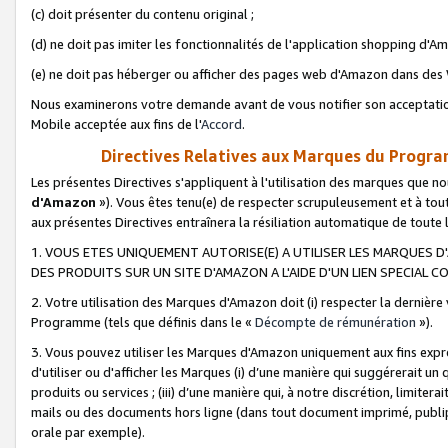
(c) doit présenter du contenu original ;
(d) ne doit pas imiter les fonctionnalités de l'application shopping d'Am
(e) ne doit pas héberger ou afficher des pages web d'Amazon dans de
Nous examinerons votre demande avant de vous notifier son acceptatio
Mobile acceptée aux fins de l'
Accord
.
Directives Relatives aux Marques du Progra
Les présentes Directives s'appliquent à l'utilisation des marques que
d'Amazon
»). Vous êtes tenu(e) de respecter scrupuleusement et à tou
aux présentes Directives entraînera la résiliation automatique de toute
1. VOUS ETES UNIQUEMENT AUTORISE(E) A UTILISER LES MARQUES D'
DES PRODUITS SUR UN SITE D'AMAZON A L'AIDE D'UN LIEN SPECIAL 
2. Votre utilisation des Marques d'Amazon doit (i) respecter la dernière
Programme (tels que définis dans le «
Décompte de rémunération
»).
3. Vous pouvez utiliser les Marques d'Amazon uniquement aux fins expr
d'utiliser ou d'afficher les Marques (i) d’une manière qui suggérerait un
produits ou services ; (iii) d’une manière qui, à notre discrétion, limit
mails ou des documents hors ligne (dans tout document imprimé, publip
orale par exemple).