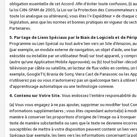
obligation essentielle de cet Accord. Afin d’éviter toute confusion, (i) a
la loi CAN-SPAM de 2003, la Loi sur la Protection des Consommateurs s
toute loi analogue ou ultérieure), vous êtes l’« Expéditeur » de chaque 
législation, ainsi que les normes et bonnes pratiques en vigueur du s
Partenaires.
5. Partage de Liens Spéciaux par le Biais de Logiciels et de Pér
Programme ou Lien Spécial ou tout autre lien vers un Site d'Amazon, au su
(par exemple, un module externe de navigation, un objet d'aide, une ba
exécutée ou installée par un utilisateur final) sur tout appareil, y comp
(autre qu'une Application Mobile Approuvée); ou (b) tout boîtier-décod
télévision par câble ou satellite, un lecteur de flux vidéo en continu, un
exemple, GoogleTV, Bravia de Sony, Viera Cast de Panasonic ou les Appli
n’utiliserez pas ou vous n’autoriserez pas un quelconque tiers à utili
d'apprentissage automatique ou une technologie connexe.
6. Contenu sur Votre Site.
Vous endossez l'entière responsabilité du
(a) Vous vous engagez à ne pas ajouter, supprimer ou modifier tout Co
informations supplémentaires ; vous êtes cependant autorisé(e) à modi
manière à conserver les proportions d’origine de l’image ou à tronquer
texte de manière substantielle ou sans que le texte ne devienne incorr
susceptibles de mettre à votre disposition peuvent contenir un lien ver
Spéciaux (par exemple, les liens vers les informations concernant la poli