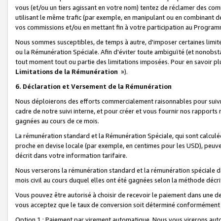
vous (et/ou un tiers agissant en votre nom) tentez de réclamer des c
utilisant le même trafic (par exemple, en manipulant ou en combinant 
vos commissions et/ou en mettant fin à votre participation au Progra
Nous sommes susceptibles, de temps à autre, d'imposer certaines limit
ou la Rémunération Spéciale. Afin d'éviter toute ambiguïté (et nonobst
tout moment tout ou partie des limitations imposées. Pour en savoir plus
Limitations de la Rémunération
»).
6. Déclaration et Versement de la Rémunération
Nous déploierons des efforts commercialement raisonnables pour suivr
cadre de notre suivi interne, et pour créer et vous fournir nos rapport
gagnées au cours de ce mois.
La rémunération standard et la Rémunération Spéciale, qui sont calcul
proche en devise locale (par exemple, en centimes pour les USD), peuve
décrit dans votre information tarifaire.
Nous verserons la rémunération standard et la rémunération spéciale da
mois civil au cours duquel elles ont été gagnées selon la méthode décr
Vous pouvez être autorisé à choisir de recevoir le paiement dans une dev
vous acceptez que le taux de conversion soit déterminé conformément
Option 1 : Paiement par virement automatique.
Nous vous virerons aut