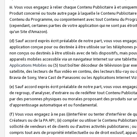
iii. Vous vous engagez à relier chaque Contenu Publicitaire à et uniqu
Produit concerné ou toute autre page à laquelle le Contenu Publicitaire
Contenu du Programme, ou conjointement avec tout Contenu du Programm
(cependant, certaines parties de votre application qui ne sont pas étroi
qu'un Site d'Amazon).
(d) Sauf accord exprès écrit préalable de notre part, vous vous engagez à
application conçue pour ou destinée à être utilisée sur les téléphones p
non conçus ou destinés à être utilisés avec de tels dispositifs, mais pouv
appareils mobiles accessible via un navigateur Internet sur une tablett
Applications Mobiles
ou (3) tout boîtier décodeur de télévision (par ex
satellite, des lecteurs de flux vidéo en continu, des lecteurs Blu-ray o
Bravia de Sony, Viera Cast de Panasonic ou les Applications Internet Viz
(e) Sauf accord exprès écrit préalable de notre part, vous vous engagez 
de regroup, d'analyser, d'extraire ou de redéfinir tout Contenu Publicitai
par des personnes physiques ou morales proposant des produits sur un
d’apprentissage automatique et ou fondamental.
(f) Vous vous engagez à ne pas (i)interférer ou tenter d'interférer de 
Créateurs ou de la PA API ; (ii) compiler ou utiliser le Contenu Publicita
sollicité de vendeurs et de clients ou d'autres activités publicitaires ; ou (
compris tout avis de propriété intellectuelle ou de droit exclusif, appar