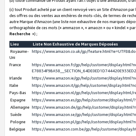
(b) toute commande de Produit ayant fait l'objet d'une annulation, d'u
(c) tout Produit acheté par un client renvoyé vers un Site d'Amazon par
des offres ou des ventes aux enchères de mots-clés, de termes de reche
autre Marque d'Amazon (une liste non exhaustive de nos marques déposée
orthographiée de ces mots (« ammazon », « amaozn » ou « kindel » par
Recherche
») ;
Lieu
Liste Non Exhaustive de Marques Déposées
Royaume-
https://www.amazon.co.uk/gp/feature.html?ie=UTF8&
Uni
France
https://www.amazon.fr/gp/help/customer/display.ht
E78834F9BA58__SECTION_64DE0ED1D744420E933ED
Irlande
https://www.amazon.ie/gp/help/customer/display.htm
Italie
https://www.amazon.it/gp/help/customer/display.html
Pays-Bas
https://www.amazon.nl/gp/help/customer/display.html
Espagne
https://www.amazon.es/gp/help/customer/display.html
Allemagne
https://www.amazon.de/gp/help/customer/display.htm
Suède
https://www.amazon.se/gp/help/customer/display.htm
Pologne
https://www.amazon.pl/gp/help/customer/display.html
Belgique
https://www.amazon.com.be/gp/help/customer/displa