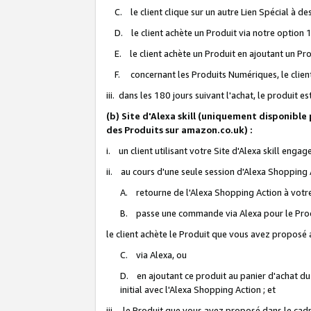
C. le client clique sur un autre Lien Spécial à de
D. le client achète un Produit via notre option 1-
E. le client achète un Produit en ajoutant un Produ
F. concernant les Produits Numériques, le client 
iii. dans les 180 jours suivant l'achat, le produit e
(b) Site d'Alexa skill (uniquement disponible
des Produits sur amazon.co.uk) :
i. un client utilisant votre Site d'Alexa skill enga
ii. au cours d'une seule session d'Alexa Shopping 
A. retourne de l'Alexa Shopping Action à votre
B. passe une commande via Alexa pour le Prod
le client achète le Produit que vous avez proposé a
C. via Alexa, ou
D. en ajoutant ce produit au panier d'achat du
initial avec l'Alexa Shopping Action ; et
iii. le Produit que vous avez proposé dans le cadre