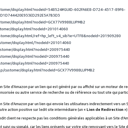
ustomer/display.html?nodeId=548524#GUID-602FA6E8-D724-4317-89F6-
ED1D744420E933ED292E5A7B3D3
ustomer/display.html?nodeId=GCX77V9988LUPMB2
stomer/display.html?nodeId=201014060
ustomer/display.html/ref=hp_left_v4_sib?ie=UTF8&nodeId=201909280
ustomer/display.html/?nodeId=201014060
ustomer/display.html?nodeId=200975440
ustomer/display.html?nodeId=200975440
ustomer/display.html?nodeId=200975440
elp/customer/display.html?nodeId=GCX77V9988LUPMB2
 un Site d'Amazon par un lien qui est généré par ou affiché sur un moteur de 
onsorisée ou autre service de recherche ou de référence ou tout site qui part
un Site d'Amazon par un lien qui envoie les utilisateurs indirectement vers un 
autre action positive sur ledit site intermédiaire (un «
Lien de Redirection
»)
 ledit client ne respecte pas les conditions générales applicables à un Site d'
t suivi ou signalé, car les liens présents sur votre site renvoyant vers le Si