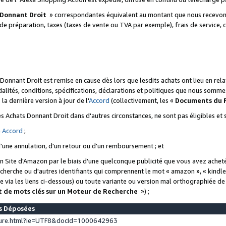
 Donnant Droit
» correspondantes équivalent au montant que nous recevons
 de préparation, taxes (taxes de vente ou TVA par exemple), frais de service, c
s Donnant Droit est remise en cause dès lors que lesdits achats ont lieu en r
lités, conditions, spécifications, déclarations et politiques que nous somme
a dernière version à jour de l'
Accord
(collectivement, les «
Documents du
 des Achats Donnant Droit dans d'autres circonstances, ne sont pas éligibles e
e
Accord
;
d'une annulation, d'un retour ou d'un remboursement ; et
 un Site d'Amazon par le biais d'une quelconque publicité que vous avez acheté
cherche ou d'autres identifiants qui comprennent le mot « amazon », « kindl
 via les liens ci-dessous) ou toute variante ou version mal orthographiée d
t de mots clés sur un Moteur de Recherche
») ;
es Déposées
ture.html?ie=UTF8&docId=1000642963