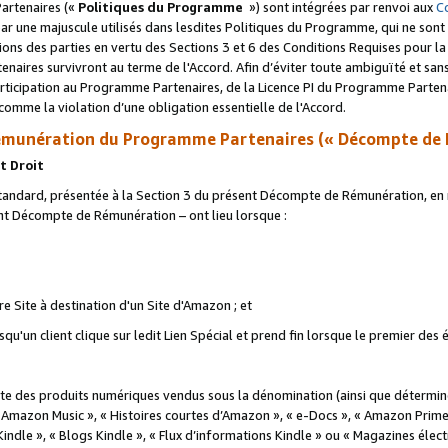
artenaires («
Politiques du Programme
») sont intégrées par renvoi aux
C
r une majuscule utilisés dans lesdites Politiques du Programme, qui ne sont 
ations des parties en vertu des Sections 3 et 6 des Conditions Requises pour l
naires survivront au terme de l'Accord. Afin d’éviter toute ambiguïté et sans l
rticipation au Programme Partenaires, de la Licence PI du Programme Partenai
mme la violation d’une obligation essentielle de l'Accord.
munération du Programme Partenaires (« Décompte de 
t Droit
ndard, présentée à la Section 3 du présent Décompte de Rémunération, en r
ent Décompte de Rémunération – ont lieu lorsque :
tre Site à destination d'un Site d'Amazon ; et
u'un client clique sur ledit Lien Spécial et prend fin lorsque le premier des
 des produits numériques vendus sous la dénomination (ainsi que déterminé 
 Amazon Music », « Histoires courtes d’Amazon », « e-Docs », « Amazon Prim
 Kindle », « Blogs Kindle », « Flux d’informations Kindle » ou « Magazines éle