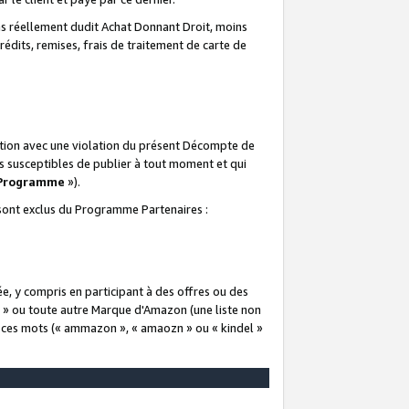
 réellement dudit Achat Donnant Droit, moins
rédits, remises, frais de traitement de carte de
elation avec une violation du présent Décompte de
s susceptibles de publier à tout moment et qui
 Programme
»).
t sont exclus du Programme Partenaires :
e, y compris en participant à des offres ou des
e » ou toute autre Marque d'Amazon (une liste non
e ces mots (« ammazon », « amaozn » ou « kindel »