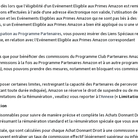
s lors que l'éligibilité d'un Evénement Eligible aux Primes Amazon est remis
ions effectuées à l'aide d'une adresse électronique non valide, l'utilisation d
on et les Evénements Eligibles aux Primes Amazon qui ne sont pas liés à des 
s, si un Evénement Eligible aux Primes Amazon a bien été appliqué ou si une vio
cipation au Programme Partenaires
, vous pouvez insérer des Liens Spéciaux 
xe, en relation avec l’Evénement Eligible aux Primes Amazon correspondant
sées que pour bénéficier des commissions du Programme Club Partenaires Amaz
mmissions à la fois au Programme Partenaires Amazon et à un autre programme
on), nous pouvons prendre des mesures, notamment en bloquant vos commission
oser certaines limites, restreignant la capacité des Partenaires de percevo
stant toute durée indiquée), Amazon se réserve le droit de suspendre ou de m
mitations de la Rémunération , veuillez vous reporter à l'
Annexe
(«
Limitati
tion
sonnables pour suivre de manière précise et complète les Achats Donnant Dro
ts résumant la rémunération standard et la rémunération spéciale que vous av
ale, qui sont calculées pour chaque Achat Donnant Droit à une commission e
uvent entraîner un taux de commission effectif légèrement supérieur ou infér