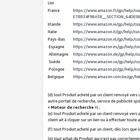
Uni
France
https://www.amazon.fr/gp/help/c
E78834F9BA58__SECTION_64DE0
Irlande
https://www.amazon.ie/gp/help/c
Italie
https://www.amazon.it/gp/help/cu
Pays-Bas
https://www.amazon.nl/gp/help/c
Espagne
https://www.amazon.es/gp/help/c
Allemagne
https://www.amazon.de/gp/help/c
Suède
https://www.amazon.se/gp/help/c
Pologne
https://www.amazon.pl/gp/help/c
Belgique
https://www.amazon.com.be/gp/h
(d) tout Produit acheté par un client renvoyé vers
autre portail de recherche, service de publicité sp
«
Moteur de recherche
») ;
(e) tout Produit acheté par un client renvoyé vers 
client ait à cliquer sur un lien ou à effectuer toute 
(f) tout Produit acheté par un client, dès lors que
(g) tout achat de Produit qui n’est pas correctemen