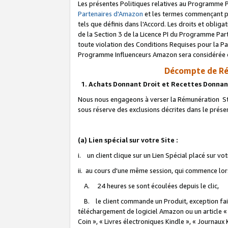
Les présentes Politiques relatives au Programme P
Partenaires d'Amazon
et les termes commençant pa
tels que définis dans l'Accord. Les droits et oblig
de la Section 3 de la Licence PI du Programme Parte
toute violation des Conditions Requises pour la Pa
Programme Influenceurs Amazon sera considérée co
Décompte de Ré
1. Achats Donnant Droit et Recettes Donnan
Nous nous engageons à verser la Rémunération Sta
sous réserve des exclusions décrites dans le prés
(a) Lien spécial sur votre Site :
i. un client clique sur un Lien Spécial placé sur vo
ii. au cours d'une même session, qui commence lorsq
A. 24 heures se sont écoulées depuis le clic,
B. le client commande un Produit, exception faite
téléchargement de logiciel Amazon ou un article «
Coin », « Livres électroniques Kindle », « Journaux