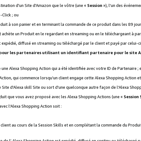
stination d'un Site d'Amazon que le vôtre (une «
Session
»), l'un des événemen
Click ; ou
it à son panier et en terminant la commande de ce produit dans les 89 jours sui
achète un Produit en le regardant en streaming ou en le téléchargeant à part
st expédié, diffusé en streaming ou téléchargé par le client et payé par celui-ci
 pour les partenaires utilisant un identifiant partenaire pour le si
ge une Alexa Shopping Action qui a été identifiée avec votre ID de Partenaire ; 
Action, qui commence lorsqu'un client engage cette Alexa Shopping Action et s
 Site d'Alexa skill Site ou sort d'une quelconque autre façon de l'Alexa Shop
uit que vous avez proposé avec les Alexa Shopping Actions (une «
Session S
vec l'Alexa Shopping Action soit :
 client au cours de la Session Skills et en complétant la commande du Produ
 de l' Alexa Shopping Action est expédié, diffusé en continu ou téléchargé par