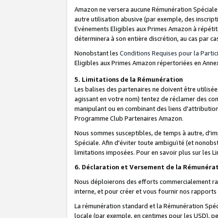
Amazon ne versera aucune Rémunération Spéciale dè
autre utilisation abusive (par exemple, des inscript
Evénements Eligibles aux Primes Amazon à répétiti
déterminera à son entière discrétion, au cas par ca
Nonobstant les
Conditions Requises pour la Parti
Eligibles aux Primes Amazon répertoriées en Anne
5. Limitations de la Rémunération
Les balises des partenaires ne doivent être utili
agissant en votre nom) tentez de réclamer des co
manipulant ou en combinant des liens d'attributi
Programme Club Partenaires Amazon.
Nous sommes susceptibles, de temps à autre, d'imp
Spéciale. Afin d'éviter toute ambiguïté (et nonob
limitations imposées. Pour en savoir plus sur les Li
6. Déclaration et Versement de la Rémunéra
Nous déploierons des efforts commercialement rai
interne, et pour créer et vous fournir nos rappor
La rémunération standard et la Rémunération Spéci
locale (par exemple, en centimes pour les USD), pe