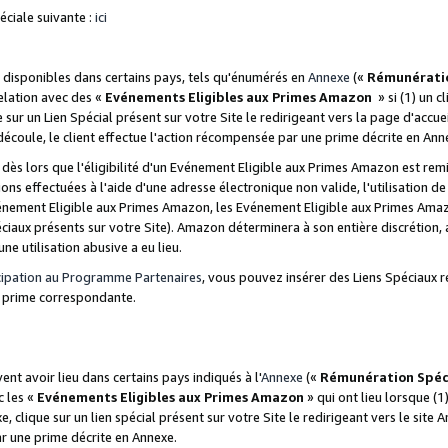
ciale suivante :
ici
disponibles dans certains pays, tels qu'énumérés en
Annexe
(«
Rémunérati
relation avec des «
Evénements Eligibles aux Primes Amazon
» si (1) un c
 sur un Lien Spécial présent sur votre Site le redirigeant vers la page d'acc
 découle, le client effectue l'action récompensée par une prime décrite en Ann
s lors que l'éligibilité d'un Evénement Eligible aux Primes Amazon est remis
ions effectuées à l'aide d'une adresse électronique non valide, l'utilisation d
nement Eligible aux Primes Amazon, les Evénement Eligible aux Primes Amazo
ciaux présents sur votre Site). Amazon déterminera à son entière discrétion, 
ne utilisation abusive a eu lieu.
cipation au Programme Partenaires
, vous pouvez insérer des Liens Spéciaux r
la prime correspondante.
t avoir lieu dans certains pays indiqués à l'
Annexe
(«
Rémunération Spéc
c les «
Evénements Eligibles aux Primes Amazon
» qui ont lieu lorsque (1)
 clique sur un lien spécial présent sur votre Site le redirigeant vers le site 
ar une prime décrite en Annexe.