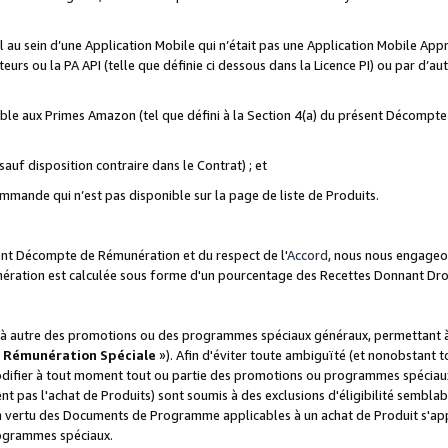
ial au sein d’une Application Mobile qui n’était pas une Application Mobile Ap
eurs ou la PA API (telle que définie ci dessous dans la Licence PI) ou par d’au
igible aux Primes Amazon (tel que défini à la Section 4(a) du présent Décomp
auf disposition contraire dans le Contrat) ; et
ommande qui n’est pas disponible sur la page de liste de Produits.
sent Décompte de Rémunération et du respect de l'
Accord
, nous nous engageo
nération est calculée sous forme d'un pourcentage des Recettes Donnant Dro
 autre des promotions ou des programmes spéciaux généraux, permettant à t
«
Rémunération Spéciale
»). Afin d'éviter toute ambiguïté (et nonobstant t
difier à tout moment tout ou partie des promotions ou programmes spéciaux.
 pas l'achat de Produits) sont soumis à des exclusions d'éligibilité semblabl
n vertu des Documents de Programme applicables à un achat de Produit s'app
rogrammes spéciaux.