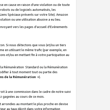
e en cause en raison d'une violation ou de toute
e robots ou de logiciels automatisés, les
Liens Spéciaux présents sur votre Site). Amazon
lation ou une utilisation abusive a eu lieu.
renvoyant vers les pages d'accueil d'Evénements
on. Si nous détectons que vous (et/ou un tiers
 en utilisant le même trafic (par exemple, en
s et/ou en mettant fin à votre participation au
ir la Rémunération Standard ou la Rémunération
odifier à tout moment tout ou partie des
ons de la Rémunération
»).
it à une commission dans le cadre de notre suivi
ez gagnées au cours de ce mois.
t arrondies au montant le plus proche en devise
ieur au taux décrit dans votre information