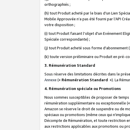
orthographiés ;
(h) tout Produit acheté par le biais d’un Lien Spéc
Mobile Approuvée n’a pas été fourni par l’API Créat
votre disposition ;
(i) tout Produit faisant l'objet d'un Evénement El
Spéciale correspondante) ;
(j) tout Produit acheté sous forme d'abonnement (s
(k) toute version préliminaire ou Produit en pré-c
3. Rémunération Standard
Sous réserve des limitations décrites dans le pré
Annexe
(«
Rémunération Standard
»). La Rému
4. Rémunération spéciale ou Promotions
Nous sommes susceptibles de proposer de temps à
rémunération supplémentaire ou exceptionnelle (
Amazon se réserve le droit de suspendre ou de mo
spéciaux ou promotions (même ceux qui n'impliquent
Décompte de Rémunération, et toute restriction e
aux restrictions applicables aux promotions ou p