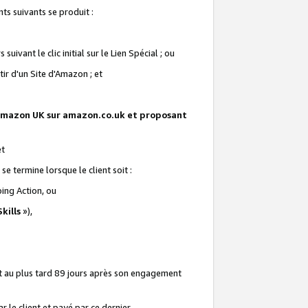
ts suivants se produit :
vant le clic initial sur le Lien Spécial ; ou
ir d'un Site d'Amazon ; et
te Amazon UK sur amazon.co.uk et proposant
et
e termine lorsque le client soit :
ping Action, ou
kills
»),
it au plus tard 89 jours après son engagement
 le client et payé par ce dernier.