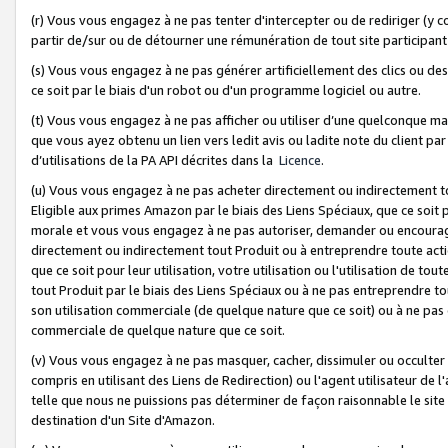
(r) Vous vous engagez à ne pas tenter d'intercepter ou de rediriger (y comp
partir de/sur ou de détourner une rémunération de tout site participa
(s) Vous vous engagez à ne pas générer artificiellement des clics ou de
ce soit par le biais d'un robot ou d'un programme logiciel ou autre.
(t) Vous vous engagez à ne pas afficher ou utiliser d’une quelconque man
que vous ayez obtenu un lien vers ledit avis ou ladite note du client par
d’utilisations de la PA API décrites dans la
Licence
.
(u) Vous vous engagez à ne pas acheter directement ou indirectement t
Eligible aux primes Amazon par le biais des Liens Spéciaux, que ce soit 
morale et vous vous engagez à ne pas autoriser, demander ou encourager
directement ou indirectement tout Produit ou à entreprendre toute acti
que ce soit pour leur utilisation, votre utilisation ou l'utilisation de
tout Produit par le biais des Liens Spéciaux ou à ne pas entreprendre t
son utilisation commerciale (de quelque nature que ce soit) ou à ne pas o
commerciale de quelque nature que ce soit.
(v) Vous vous engagez à ne pas masquer, cacher, dissimuler ou occulter 
compris en utilisant des Liens de Redirection) ou l'agent utilisateur de 
telle que nous ne puissions pas déterminer de façon raisonnable le site ou
destination d'un Site d'Amazon.