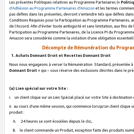
Les présentes Politiques relatives au Programme Partenaires («
Politi
d’Adhésion au Programme Partenaires d'Amazon
et les termes commenç
pas définis dans les présentes, devront s'entendre tels que définis dans 
Conditions Requises pour la Participation au Programme Partenaires, ai
de l'Accord. Afin d’éviter toute ambiguïté et sans limitation, aux fins de
Participation au Programme Partenaires, de la Licence PI du Programme 
Amazon sera considérée comme la violation d’une obligation essentielle
Décompte de Rémunération du Program
1. Achats Donnant Droit et Recettes Donnant Droit
Nous nous engageons à verser la Rémunération Standard, présentée à l
Donnant Droit
» qui – sous réserve des exclusions décrites dans le p
(a) Lien spécial sur votre Site :
i. un client clique sur un Lien Spécial placé sur votre Site à destination
ii. au cours d'une même session, qui commence lorsqu'un client clique s
produit :
A. 24 heures se sont écoulées depuis le clic,
B. le client commande un Produit, exception faite des produits numéri