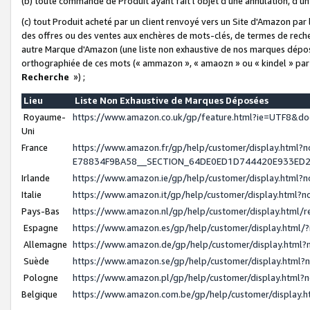
(b) toute commande de Produit ayant fait l'objet d'une annulation, d'u
(c) tout Produit acheté par un client renvoyé vers un Site d'Amazon par
des offres ou des ventes aux enchères de mots-clés, de termes de reche
autre Marque d'Amazon (une liste non exhaustive de nos marques déposée
orthographiée de ces mots (« ammazon », « amaozn » ou « kindel » par
Recherche
») ;
Lieu
Liste Non Exhaustive de Marques Déposées
Royaume-
https://www.amazon.co.uk/gp/feature.html?ie=UTF8&
Uni
France
https://www.amazon.fr/gp/help/customer/display.ht
E78834F9BA58__SECTION_64DE0ED1D744420E933ED
Irlande
https://www.amazon.ie/gp/help/customer/display.htm
Italie
https://www.amazon.it/gp/help/customer/display.html
Pays-Bas
https://www.amazon.nl/gp/help/customer/display.html
Espagne
https://www.amazon.es/gp/help/customer/display.html
Allemagne
https://www.amazon.de/gp/help/customer/display.htm
Suède
https://www.amazon.se/gp/help/customer/display.htm
Pologne
https://www.amazon.pl/gp/help/customer/display.html
Belgique
https://www.amazon.com.be/gp/help/customer/displa