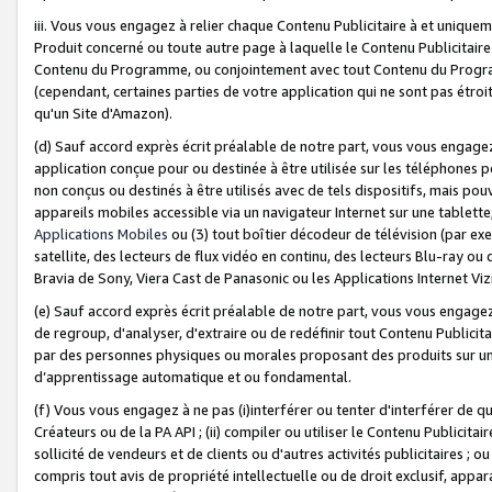
iii. Vous vous engagez à relier chaque Contenu Publicitaire à et uniqu
Produit concerné ou toute autre page à laquelle le Contenu Publicitaire
Contenu du Programme, ou conjointement avec tout Contenu du Programm
(cependant, certaines parties de votre application qui ne sont pas étroi
qu'un Site d'Amazon).
(d) Sauf accord exprès écrit préalable de notre part, vous vous engagez à
application conçue pour ou destinée à être utilisée sur les téléphones p
non conçus ou destinés à être utilisés avec de tels dispositifs, mais pouv
appareils mobiles accessible via un navigateur Internet sur une tablett
Applications Mobiles
ou (3) tout boîtier décodeur de télévision (par ex
satellite, des lecteurs de flux vidéo en continu, des lecteurs Blu-ray o
Bravia de Sony, Viera Cast de Panasonic ou les Applications Internet Viz
(e) Sauf accord exprès écrit préalable de notre part, vous vous engagez 
de regroup, d'analyser, d'extraire ou de redéfinir tout Contenu Publicitai
par des personnes physiques ou morales proposant des produits sur un
d’apprentissage automatique et ou fondamental.
(f) Vous vous engagez à ne pas (i)interférer ou tenter d'interférer de 
Créateurs ou de la PA API ; (ii) compiler ou utiliser le Contenu Publicita
sollicité de vendeurs et de clients ou d'autres activités publicitaires ; ou (
compris tout avis de propriété intellectuelle ou de droit exclusif, appar