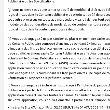
Publicitaire ou les Spécifications.
(g) Vous ne devez pas et ne tenterez pas (i) de modifier, d'altérer, de f
logiciel inclus dans le Contenu publicitaire de produits ; ou (ii) de proc
tout autre processus ou toute autre procédure visant à dériver tout c
modèle ou des pondérations de modèle), ou de contourner toute sécurité a
logiciel inclus dans le contenu publicitaire de produits.
(h) Vous vous engagez à ne pas stocker ou placer en mémoire cache tou
du Contenu Publicitaire composé d'une image pendant 24 heures maxim
d'images à des fins de le placer en mémoire cache pendant un délai de
page et afficher à nouveau le Contenu Publicitaire en effectuant un app
actualisant le Contenu Publicitaire sur votre application dans les plus 
d'Identification Standard d'Amazon (ASIN) pendant une durée indéterminé
application comprend une application client, cette dernière ne peut pa
vous engagez à nous fournir dans les trois jours ouvrés une copie de tou
vérification du respect de la présente Licence.
(i) Vous vous engagez à inclure un horodatage à l'affichage du prix ou 
Publicitaire à partir de Flux de Données ou si vous effectuez un appel ve
application moins d'une fois toutes les heures. Cependant, le jour même
sur votre application, vous pouvez omettre la partie date du tampon.
• [insérer le Site d'Amazon]Prix : 32,77 [EUR/£] (le 01/07/2008 14 h 11 