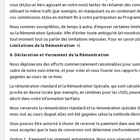
vous (et/ou un tiers agissant en votre nom) tentez de réclamer des c
utilisant le même trafic (par exemple, en manipulant ou en combinant 
vos commissions et/ou en mettant fin à votre participation au Progra
Nous sommes susceptibles, de temps à autre, d'imposer certaines limit
ou la Rémunération Spéciale. Afin d'éviter toute ambiguïté (et nonobst
tout moment tout ou partie des limitations imposées. Pour en savoir plus
Limitations de la Rémunération
»).
6. Déclaration et Versement de la Rémunération
Nous déploierons des efforts commercialement raisonnables pour suivr
cadre de notre suivi interne, et pour créer et vous fournir nos rapport
gagnées au cours de ce mois.
La rémunération standard et la Rémunération Spéciale, qui sont calcul
proche en devise locale (par exemple, en centimes pour les USD), peuve
décrit dans votre information tarifaire.
Nous verserons la rémunération standard et la rémunération spéciale da
mois civil au cours duquel elles ont été gagnées selon la méthode décr
Vous pouvez être autorisé à choisir de recevoir le paiement dans une dev
vous acceptez que le taux de conversion soit déterminé conformément
Option 1 : Paiement par virement automatique.
Nous vous virerons aut