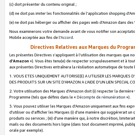
(c) doit présenter du contenu original ;
(d) ne doit pas imiter les fonctionnalités de l'application shopping d'Am
(e) ne doit pas héberger ou afficher des pages web d'Amazon dans de
Nous examinerons votre demande avant de vous notifier son acceptatio
Mobile acceptée aux fins de l'
Accord
.
Directives Relatives aux Marques du Progra
Les présentes Directives s'appliquent à l'utilisation des marques que
d'Amazon
»). Vous êtes tenu(e) de respecter scrupuleusement et à tou
aux présentes Directives entraînera la résiliation automatique de toute
1. VOUS ETES UNIQUEMENT AUTORISE(E) A UTILISER LES MARQUES D'
DES PRODUITS SUR UN SITE D'AMAZON A L'AIDE D'UN LIEN SPECIAL 
2. Votre utilisation des Marques d'Amazon doit (i) respecter la dernière
Programme (tels que définis dans le «
Décompte de rémunération
»).
3. Vous pouvez utiliser les Marques d'Amazon uniquement aux fins expr
d'utiliser ou d'afficher les Marques (i) d’une manière qui suggérerait un
produits ou services ; (iii) d’une manière qui, à notre discrétion, limit
mails ou des documents hors ligne (dans tout document imprimé, publip
orale par exemple).