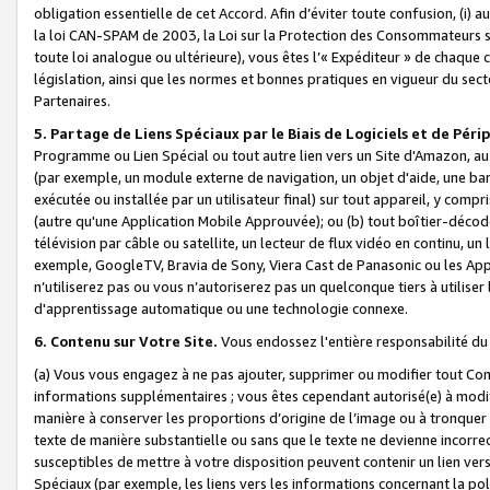
obligation essentielle de cet Accord. Afin d’éviter toute confusion, (i) a
la loi CAN-SPAM de 2003, la Loi sur la Protection des Consommateurs s
toute loi analogue ou ultérieure), vous êtes l’« Expéditeur » de chaque 
législation, ainsi que les normes et bonnes pratiques en vigueur du s
Partenaires.
5. Partage de Liens Spéciaux par le Biais de Logiciels et de Pér
Programme ou Lien Spécial ou tout autre lien vers un Site d'Amazon, au su
(par exemple, un module externe de navigation, un objet d'aide, une ba
exécutée ou installée par un utilisateur final) sur tout appareil, y comp
(autre qu'une Application Mobile Approuvée); ou (b) tout boîtier-décod
télévision par câble ou satellite, un lecteur de flux vidéo en continu, un
exemple, GoogleTV, Bravia de Sony, Viera Cast de Panasonic ou les Appli
n’utiliserez pas ou vous n’autoriserez pas un quelconque tiers à utili
d'apprentissage automatique ou une technologie connexe.
6. Contenu sur Votre Site.
Vous endossez l'entière responsabilité du
(a) Vous vous engagez à ne pas ajouter, supprimer ou modifier tout Co
informations supplémentaires ; vous êtes cependant autorisé(e) à modi
manière à conserver les proportions d’origine de l’image ou à tronquer
texte de manière substantielle ou sans que le texte ne devienne incorr
susceptibles de mettre à votre disposition peuvent contenir un lien ver
Spéciaux (par exemple, les liens vers les informations concernant la poli