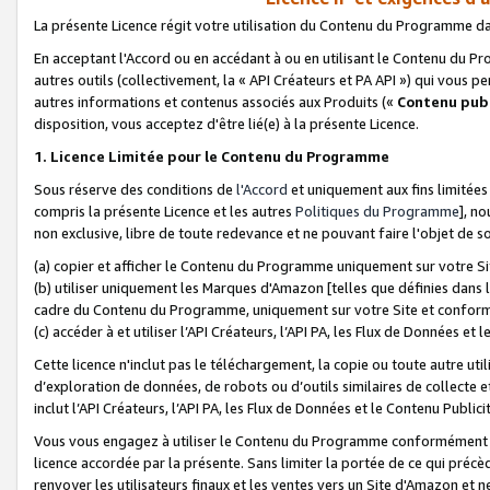
La présente Licence régit votre utilisation du Contenu du Programme d
En acceptant l'Accord ou en accédant à ou en utilisant le Contenu du P
autres outils (collectivement, la «
API Créateurs et PA API
») qui vous pe
autres informations et contenus associés aux Produits («
Contenu publ
disposition, vous acceptez d'être lié(e) à la présente Licence.
1. Licence Limitée pour le Contenu du Programme
Sous réserve des conditions de
l'Accord
et uniquement aux fins limitées
compris la présente Licence et les autres
Politiques du Programme
], n
non exclusive, libre de toute redevance et ne pouvant faire l'objet de so
(a) copier et afficher le Contenu du Programme uniquement sur votre Si
(b) utiliser uniquement les Marques d'Amazon [telles que définies dans 
cadre du Contenu du Programme, uniquement sur votre Site et confo
(c) accéder à et utiliser l’API Créateurs, l’API PA, les Flux de Données e
Cette licence n'inclut pas le téléchargement, la copie ou toute autre util
d’exploration de données, de robots ou d’outils similaires de collecte
inclut l’API Créateurs, l’API PA, les Flux de Données et le Contenu Publici
Vous vous engagez à utiliser le Contenu du Programme conformément a
licence accordée par la présente. Sans limiter la portée de ce qui pré
renvoyer les utilisateurs finaux et les ventes vers un Site d'Amazon et