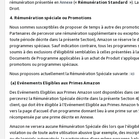
rémunération présentée en
Annexe
(«
Rémunération Standard
»). L
Droit.
4. Rémunération spéciale ou Promotions
Nous sommes susceptibles de proposer de temps à autre des promotion
Partenaires de percevoir une rémunération supplémentaire ou exceptio
toute période décrite dans la présente Section), Amazon se réserve le
programmes spéciaux. Sauf indication contraire, tous les programmes s
soumis à des exclusions d'éligibilité semblables à celles présentées à 
Documents de Programme applicables à un achat de Produit s'appliquera
promotions ou programmes spéciaux.
Nous proposons actuellement la Rémunération Spéciale suivante :
ici
(a) Evénements Eligibles aux Primes Amazon
Des Evénements Eligibles aux Primes Amazon sont disponibles dans cer
percevrez la Rémunération Spéciale décrite dans la présente Section 4(
client, qui doit être éligible à l'Evénement Eligible aux Primes Amazon te
vers la page d'accueil d'un programme donnant lieu à une prime sur un Si
récompensée par une prime décrite en Annexe.
Amazon ne versera aucune Rémunération Spéciale dès lors que l'éligibi
violation ou de toute autre utilisation abusive (par exemple, des inscrip
ou de logiciels automatisés, la participation d'une même personne à p