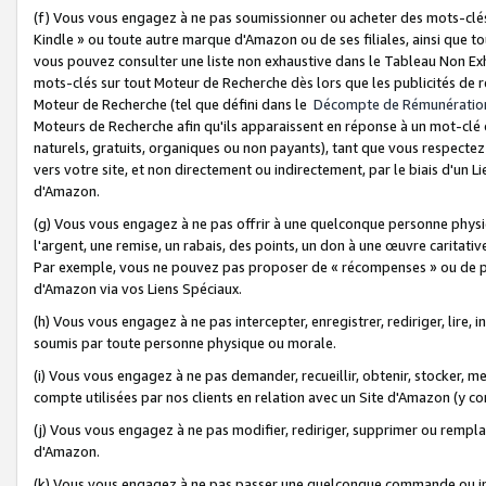
(f) Vous vous engagez à ne pas soumissionner ou acheter des mots-clés,
Kindle » ou toute autre marque d'Amazon ou de ses filiales, ainsi que t
vous pouvez consulter une liste non exhaustive dans le Tableau Non Ex
mots-clés sur tout Moteur de Recherche dès lors que les publicités de 
Moteur de Recherche (tel que défini dans le
Décompte de Rémunératio
Moteurs de Recherche afin qu'ils apparaissent en réponse à un mot-clé o
naturels, gratuits, organiques ou non payants), tant que vous respectez 
vers votre site, et non directement ou indirectement, par le biais d'un Li
d'Amazon.
(g) Vous vous engagez à ne pas offrir à une quelconque personne physi
l'argent, une remise, un rabais, des points, un don à une œuvre caritativ
Par exemple, vous ne pouvez pas proposer de « récompenses » ou de p
d'Amazon via vos Liens Spéciaux.
(h) Vous vous engagez à ne pas intercepter, enregistrer, rediriger, lire
soumis par toute personne physique ou morale.
(i) Vous vous engagez à ne pas demander, recueillir, obtenir, stocker, 
compte utilisées par nos clients en relation avec un Site d'Amazon (y c
(j) Vous vous engagez à ne pas modifier, rediriger, supprimer ou rempla
d'Amazon.
(k) Vous vous engagez à ne pas passer une quelconque commande ou init