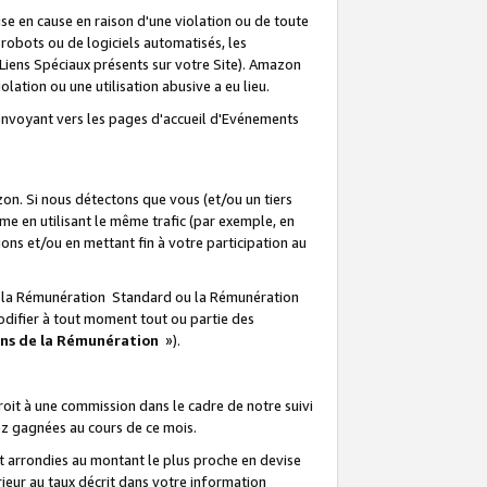
e en cause en raison d'une violation ou de toute
e robots ou de logiciels automatisés, les
Liens Spéciaux présents sur votre Site). Amazon
lation ou une utilisation abusive a eu lieu.
renvoyant vers les pages d'accueil d'Evénements
on. Si nous détectons que vous (et/ou un tiers
 en utilisant le même trafic (par exemple, en
s et/ou en mettant fin à votre participation au
ir la Rémunération Standard ou la Rémunération
odifier à tout moment tout ou partie des
ons de la Rémunération
»).
it à une commission dans le cadre de notre suivi
ez gagnées au cours de ce mois.
t arrondies au montant le plus proche en devise
ieur au taux décrit dans votre information