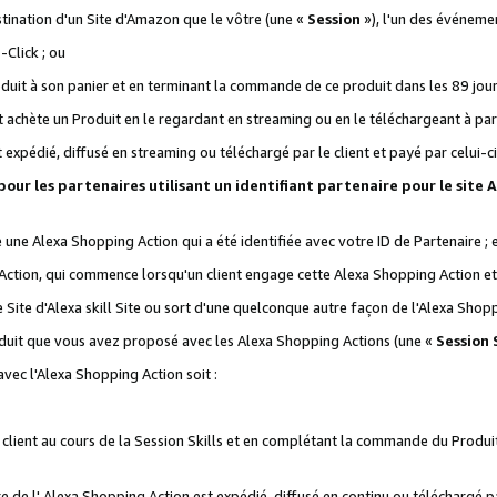
stination d'un Site d'Amazon que le vôtre (une «
Session
»), l'un des événemen
Click ; ou
it à son panier et en terminant la commande de ce produit dans les 89 jours sui
achète un Produit en le regardant en streaming ou en le téléchargeant à part
st expédié, diffusé en streaming ou téléchargé par le client et payé par celui-ci
 pour les partenaires utilisant un identifiant partenaire pour le si
ge une Alexa Shopping Action qui a été identifiée avec votre ID de Partenaire ; 
Action, qui commence lorsqu'un client engage cette Alexa Shopping Action et s
 Site d'Alexa skill Site ou sort d'une quelconque autre façon de l'Alexa Shop
uit que vous avez proposé avec les Alexa Shopping Actions (une «
Session S
vec l'Alexa Shopping Action soit :
 client au cours de la Session Skills et en complétant la commande du Produ
 de l' Alexa Shopping Action est expédié, diffusé en continu ou téléchargé par