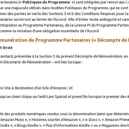
artenaires («
Politiques du Programme
») sont intégrées par renvoi aux
C
r une majuscule utilisés dans lesdites Politiques du Programme, qui ne sont 
ations des parties en vertu des Sections 3 et 6 des Conditions Requises pour l
naires survivront au terme de l'Accord. Afin d’éviter toute ambiguïté et sans l
rticipation au Programme Partenaires, de la Licence PI du Programme Partenai
mme la violation d’une obligation essentielle de l'Accord.
munération du Programme Partenaires (« Décompte de 
t Droit
ndard, présentée à la Section 3 du présent Décompte de Rémunération, en r
ent Décompte de Rémunération – ont lieu lorsque :
tre Site à destination d'un Site d'Amazon ; et
u'un client clique sur ledit Lien Spécial et prend fin lorsque le premier des
 des produits numériques vendus sous la dénomination (ainsi que déterminé 
 Amazon Music », « Histoires courtes d’Amazon », « e-Docs », « Amazon Prim
 Kindle », « Blogs Kindle », « Flux d’informations Kindle » ou « Magazines éle