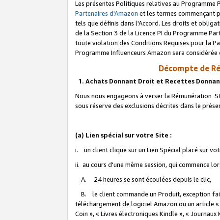
Les présentes Politiques relatives au Programme P
Partenaires d'Amazon
et les termes commençant pa
tels que définis dans l'Accord. Les droits et oblig
de la Section 3 de la Licence PI du Programme Parte
toute violation des Conditions Requises pour la Pa
Programme Influenceurs Amazon sera considérée co
Décompte de Ré
1. Achats Donnant Droit et Recettes Donnan
Nous nous engageons à verser la Rémunération Sta
sous réserve des exclusions décrites dans le prés
(a) Lien spécial sur votre Site :
i. un client clique sur un Lien Spécial placé sur vo
ii. au cours d'une même session, qui commence lorsq
A. 24 heures se sont écoulées depuis le clic,
B. le client commande un Produit, exception faite
téléchargement de logiciel Amazon ou un article «
Coin », « Livres électroniques Kindle », « Journaux