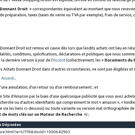
 Donnant Droit
» correspondantes équivalent au montant que nous recevons
 de préparation, taxes (taxes de vente ou TVA par exemple), frais de service, c
s Donnant Droit est remise en cause dès lors que lesdits achats ont lieu en r
lités, conditions, spécifications, déclarations et politiques que nous somme
a dernière version à jour de l'
Accord
(collectivement, les «
Documents du
 des Achats Donnant Droit dans d'autres circonstances, ne sont pas éligibles e
e
Accord
;
d'une annulation, d'un retour ou d'un remboursement ; et
 un Site d'Amazon par le biais d'une quelconque publicité que vous avez acheté
cherche ou d'autres identifiants qui comprennent le mot « amazon », « kindl
 via les liens ci-dessous) ou toute variante ou version mal orthographiée d
t de mots clés sur un Moteur de Recherche
») ;
es Déposées
ture.html?ie=UTF8&docId=1000642963