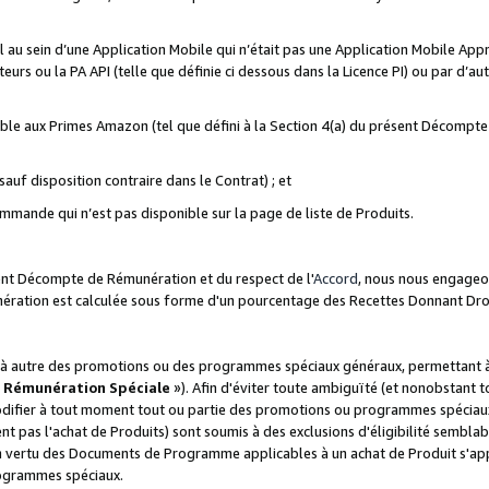
ial au sein d’une Application Mobile qui n’était pas une Application Mobile Ap
eurs ou la PA API (telle que définie ci dessous dans la Licence PI) ou par d’au
igible aux Primes Amazon (tel que défini à la Section 4(a) du présent Décomp
auf disposition contraire dans le Contrat) ; et
ommande qui n’est pas disponible sur la page de liste de Produits.
sent Décompte de Rémunération et du respect de l'
Accord
, nous nous engageo
nération est calculée sous forme d'un pourcentage des Recettes Donnant Dro
 autre des promotions ou des programmes spéciaux généraux, permettant à t
«
Rémunération Spéciale
»). Afin d'éviter toute ambiguïté (et nonobstant t
difier à tout moment tout ou partie des promotions ou programmes spéciaux.
 pas l'achat de Produits) sont soumis à des exclusions d'éligibilité semblabl
n vertu des Documents de Programme applicables à un achat de Produit s'app
rogrammes spéciaux.