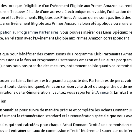
s lors que l'éligibilité d'un Evénement Eligible aux Primes Amazon est remis
ions effectuées à l'aide d'une adresse électronique non valide, l'utilisation d
on et les Evénements Eligibles aux Primes Amazon qui ne sont pas liés à des 
s, si un Evénement Eligible aux Primes Amazon a bien été appliqué ou si une vio
cipation au Programme Partenaires
, vous pouvez insérer des Liens Spéciaux 
xe, en relation avec l’Evénement Eligible aux Primes Amazon correspondant
sées que pour bénéficier des commissions du Programme Club Partenaires Amaz
mmissions à la fois au Programme Partenaires Amazon et à un autre programme
on), nous pouvons prendre des mesures, notamment en bloquant vos commission
oser certaines limites, restreignant la capacité des Partenaires de percevo
stant toute durée indiquée), Amazon se réserve le droit de suspendre ou de m
mitations de la Rémunération , veuillez vous reporter à l'
Annexe
(«
Limitati
tion
sonnables pour suivre de manière précise et complète les Achats Donnant Dro
ts résumant la rémunération standard et la rémunération spéciale que vous av
ale, qui sont calculées pour chaque Achat Donnant Droit à une commission e
uvent entraîner un taux de commission effectif légèrement supérieur ou infér