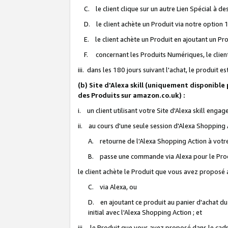
C. le client clique sur un autre Lien Spécial à de
D. le client achète un Produit via notre option 1-
E. le client achète un Produit en ajoutant un Produ
F. concernant les Produits Numériques, le client 
iii. dans les 180 jours suivant l'achat, le produit e
(b) Site d'Alexa skill (uniquement disponible
des Produits sur amazon.co.uk) :
i. un client utilisant votre Site d'Alexa skill enga
ii. au cours d'une seule session d'Alexa Shopping 
A. retourne de l'Alexa Shopping Action à votre
B. passe une commande via Alexa pour le Prod
le client achète le Produit que vous avez proposé a
C. via Alexa, ou
D. en ajoutant ce produit au panier d'achat du
initial avec l'Alexa Shopping Action ; et
iii. le Produit que vous avez proposé dans le cadre