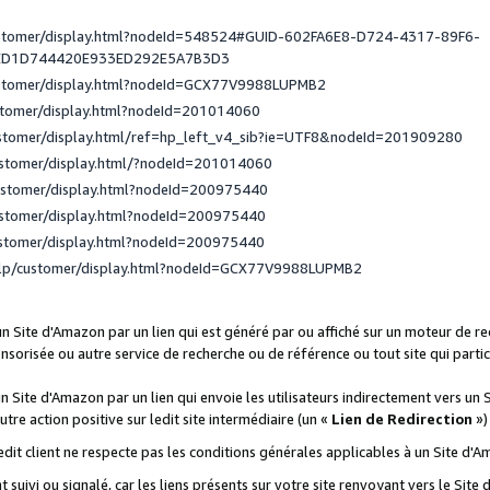
ustomer/display.html?nodeId=548524#GUID-602FA6E8-D724-4317-89F6-
ED1D744420E933ED292E5A7B3D3
ustomer/display.html?nodeId=GCX77V9988LUPMB2
stomer/display.html?nodeId=201014060
ustomer/display.html/ref=hp_left_v4_sib?ie=UTF8&nodeId=201909280
ustomer/display.html/?nodeId=201014060
ustomer/display.html?nodeId=200975440
ustomer/display.html?nodeId=200975440
ustomer/display.html?nodeId=200975440
elp/customer/display.html?nodeId=GCX77V9988LUPMB2
 un Site d'Amazon par un lien qui est généré par ou affiché sur un moteur de 
onsorisée ou autre service de recherche ou de référence ou tout site qui part
un Site d'Amazon par un lien qui envoie les utilisateurs indirectement vers un 
autre action positive sur ledit site intermédiaire (un «
Lien de Redirection
»)
 ledit client ne respecte pas les conditions générales applicables à un Site d'
t suivi ou signalé, car les liens présents sur votre site renvoyant vers le Si