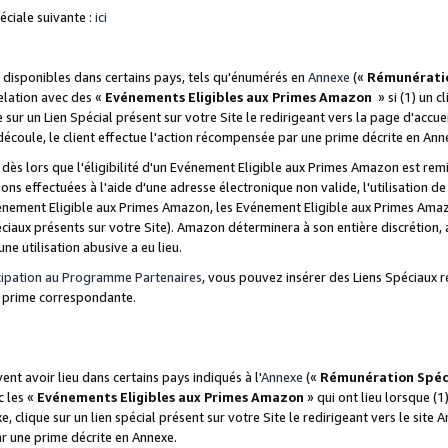
ciale suivante :
ici
disponibles dans certains pays, tels qu'énumérés en
Annexe
(«
Rémunérati
relation avec des «
Evénements Eligibles aux Primes Amazon
» si (1) un c
 sur un Lien Spécial présent sur votre Site le redirigeant vers la page d'acc
 découle, le client effectue l'action récompensée par une prime décrite en Ann
s lors que l'éligibilité d'un Evénement Eligible aux Primes Amazon est remis
ions effectuées à l'aide d'une adresse électronique non valide, l'utilisation d
nement Eligible aux Primes Amazon, les Evénement Eligible aux Primes Amazo
ciaux présents sur votre Site). Amazon déterminera à son entière discrétion, 
ne utilisation abusive a eu lieu.
cipation au Programme Partenaires
, vous pouvez insérer des Liens Spéciaux r
la prime correspondante.
t avoir lieu dans certains pays indiqués à l'
Annexe
(«
Rémunération Spéc
c les «
Evénements Eligibles aux Primes Amazon
» qui ont lieu lorsque (1)
 clique sur un lien spécial présent sur votre Site le redirigeant vers le site 
ar une prime décrite en Annexe.