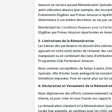
Amazon ne versera aucune Rémunération Spéciale dè
autre utilisation abusive (par exemple, des inscript
Evénements Eligibles aux Primes Amazon à répétiti
déterminera à son entière discrétion, au cas par ca
Nonobstant les
Conditions Requises pour la Parti
Eligibles aux Primes Amazon répertoriées en Anne
5. Limitations de la Rémunération
Les balises des partenaires ne doivent être utili
agissant en votre nom) tentez de réclamer des co
manipulant ou en combinant des liens d'attributi
Programme Club Partenaires Amazon.
Nous sommes susceptibles, de temps à autre, d'imp
Spéciale. Afin d'éviter toute ambiguïté (et nonob
limitations imposées. Pour en savoir plus sur les Li
6. Déclaration et Versement de la Rémunéra
Nous déploierons des efforts commercialement rai
interne, et pour créer et vous fournir nos rappor
La rémunération standard et la Rémunération Spéci
locale (par exemple, en centimes pour les USD), pe