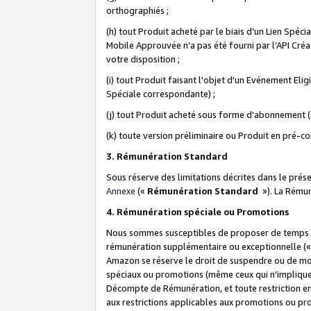
orthographiés ;
(h) tout Produit acheté par le biais d’un Lien Spéc
Mobile Approuvée n’a pas été fourni par l’API Créat
votre disposition ;
(i) tout Produit faisant l'objet d'un Evénement El
Spéciale correspondante) ;
(j) tout Produit acheté sous forme d'abonnement (s
(k) toute version préliminaire ou Produit en pré-c
3. Rémunération Standard
Sous réserve des limitations décrites dans le pré
Annexe
(«
Rémunération Standard
»). La Rému
4. Rémunération spéciale ou Promotions
Nous sommes susceptibles de proposer de temps à
rémunération supplémentaire ou exceptionnelle (
Amazon se réserve le droit de suspendre ou de mo
spéciaux ou promotions (même ceux qui n'impliquent
Décompte de Rémunération, et toute restriction e
aux restrictions applicables aux promotions ou p