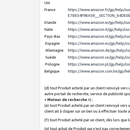
Uni
France
https://www.amazon.fr/gp/help/c
E78834F9BA58__SECTION_64DE0
Irlande
https://www.amazon.ie/gp/help/c
Italie
https://www.amazon.it/gp/help/cu
Pays-Bas
https://www.amazon.nl/gp/help/c
Espagne
https://www.amazon.es/gp/help/c
Allemagne
https://www.amazon.de/gp/help/c
Suède
https://www.amazon.se/gp/help/c
Pologne
https://www.amazon.pl/gp/help/c
Belgique
https://www.amazon.com.be/gp/h
(d) tout Produit acheté par un client renvoyé vers
autre portail de recherche, service de publicité sp
«
Moteur de recherche
») ;
(e) tout Produit acheté par un client renvoyé vers 
client ait à cliquer sur un lien ou à effectuer toute 
(f) tout Produit acheté par un client, dès lors que
(g) tout achat de Produit qui n’est pas correctemen