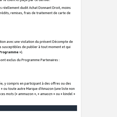
 réellement dudit Achat Donnant Droit, moins
rédits, remises, frais de traitement de carte de
elation avec une violation du présent Décompte de
s susceptibles de publier à tout moment et qui
 Programme
»).
t sont exclus du Programme Partenaires :
e, y compris en participant à des offres ou des
e » ou toute autre Marque d'Amazon (une liste non
e ces mots (« ammazon », « amaozn » ou « kindel »