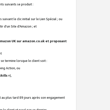
ts suivants se produit :
vant le clic initial sur le Lien Spécial ; ou
ir d'un Site d'Amazon ; et
te Amazon UK sur amazon.co.uk et proposant
et
e termine lorsque le client soit :
ping Action, ou
kills
»),
it au plus tard 89 jours après son engagement
 le client et payé par ce dernier.