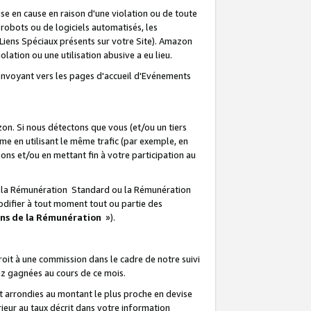
e en cause en raison d'une violation ou de toute
e robots ou de logiciels automatisés, les
Liens Spéciaux présents sur votre Site). Amazon
lation ou une utilisation abusive a eu lieu.
renvoyant vers les pages d'accueil d'Evénements
on. Si nous détectons que vous (et/ou un tiers
 en utilisant le même trafic (par exemple, en
s et/ou en mettant fin à votre participation au
ir la Rémunération Standard ou la Rémunération
odifier à tout moment tout ou partie des
ons de la Rémunération
»).
it à une commission dans le cadre de notre suivi
ez gagnées au cours de ce mois.
t arrondies au montant le plus proche en devise
ieur au taux décrit dans votre information