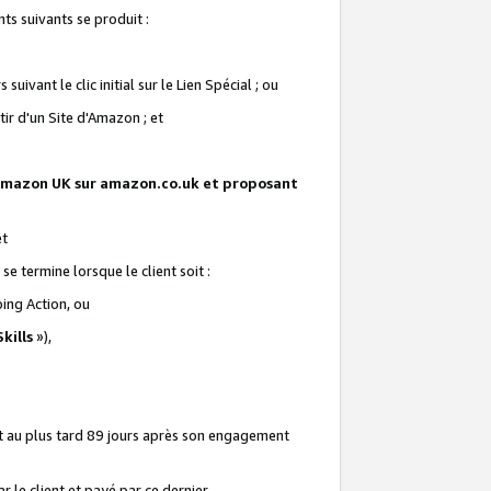
ts suivants se produit :
vant le clic initial sur le Lien Spécial ; ou
ir d'un Site d'Amazon ; et
te Amazon UK sur amazon.co.uk et proposant
et
e termine lorsque le client soit :
ping Action, ou
kills
»),
it au plus tard 89 jours après son engagement
 le client et payé par ce dernier.