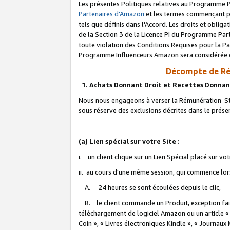
Les présentes Politiques relatives au Programme P
Partenaires d'Amazon
et les termes commençant pa
tels que définis dans l'Accord. Les droits et oblig
de la Section 3 de la Licence PI du Programme Parte
toute violation des Conditions Requises pour la Pa
Programme Influenceurs Amazon sera considérée co
Décompte de Ré
1. Achats Donnant Droit et Recettes Donnan
Nous nous engageons à verser la Rémunération Sta
sous réserve des exclusions décrites dans le prés
(a) Lien spécial sur votre Site :
i. un client clique sur un Lien Spécial placé sur vo
ii. au cours d'une même session, qui commence lorsq
A. 24 heures se sont écoulées depuis le clic,
B. le client commande un Produit, exception faite
téléchargement de logiciel Amazon ou un article «
Coin », « Livres électroniques Kindle », « Journaux