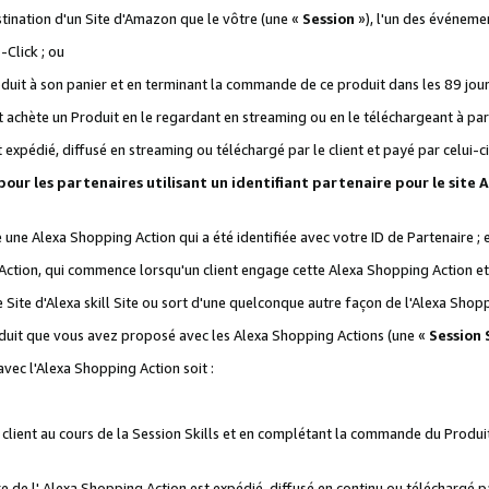
stination d'un Site d'Amazon que le vôtre (une «
Session
»), l'un des événemen
Click ; ou
it à son panier et en terminant la commande de ce produit dans les 89 jours sui
achète un Produit en le regardant en streaming ou en le téléchargeant à part
st expédié, diffusé en streaming ou téléchargé par le client et payé par celui-ci
 pour les partenaires utilisant un identifiant partenaire pour le si
ge une Alexa Shopping Action qui a été identifiée avec votre ID de Partenaire ; 
Action, qui commence lorsqu'un client engage cette Alexa Shopping Action et s
 Site d'Alexa skill Site ou sort d'une quelconque autre façon de l'Alexa Shop
uit que vous avez proposé avec les Alexa Shopping Actions (une «
Session S
vec l'Alexa Shopping Action soit :
 client au cours de la Session Skills et en complétant la commande du Produ
 de l' Alexa Shopping Action est expédié, diffusé en continu ou téléchargé par