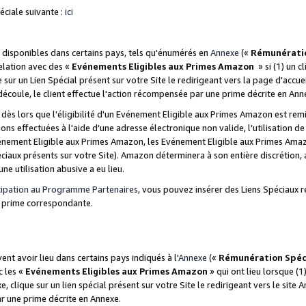
ciale suivante :
ici
disponibles dans certains pays, tels qu'énumérés en
Annexe
(«
Rémunérati
relation avec des «
Evénements Eligibles aux Primes Amazon
» si (1) un c
 sur un Lien Spécial présent sur votre Site le redirigeant vers la page d'acc
 découle, le client effectue l'action récompensée par une prime décrite en Ann
s lors que l'éligibilité d'un Evénement Eligible aux Primes Amazon est remis
ions effectuées à l'aide d'une adresse électronique non valide, l'utilisation d
nement Eligible aux Primes Amazon, les Evénement Eligible aux Primes Amazo
ciaux présents sur votre Site). Amazon déterminera à son entière discrétion, 
ne utilisation abusive a eu lieu.
cipation au Programme Partenaires
, vous pouvez insérer des Liens Spéciaux r
la prime correspondante.
t avoir lieu dans certains pays indiqués à l'
Annexe
(«
Rémunération Spéc
c les «
Evénements Eligibles aux Primes Amazon
» qui ont lieu lorsque (1)
 clique sur un lien spécial présent sur votre Site le redirigeant vers le site 
ar une prime décrite en Annexe.