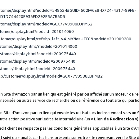
ustomer/display.html?nodeId=548524#GUID-602FA6E8-D724-4317-89F6-
ED1D744420E933ED292E5A7B3D3
ustomer/display.html?nodeId=GCX77V9988LUPMB2
stomer/display.html?nodeId=201014060
ustomer/display.html/ref=hp_left_v4_sib?ie=UTF8&nodeId=201909280
ustomer/display.html/?nodeId=201014060
ustomer/display.html?nodeId=200975440
ustomer/display.html?nodeId=200975440
ustomer/display.html?nodeId=200975440
elp/customer/display.html?nodeId=GCX77V9988LUPMB2
 un Site d'Amazon par un lien qui est généré par ou affiché sur un moteur de 
onsorisée ou autre service de recherche ou de référence ou tout site qui part
un Site d'Amazon par un lien qui envoie les utilisateurs indirectement vers un 
autre action positive sur ledit site intermédiaire (un «
Lien de Redirection
»)
 ledit client ne respecte pas les conditions générales applicables à un Site d'
t suivi ou signalé, car les liens présents sur votre site renvoyant vers le Si