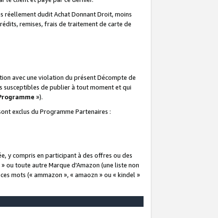
 réellement dudit Achat Donnant Droit, moins
rédits, remises, frais de traitement de carte de
elation avec une violation du présent Décompte de
s susceptibles de publier à tout moment et qui
 Programme
»).
t sont exclus du Programme Partenaires :
e, y compris en participant à des offres ou des
e » ou toute autre Marque d'Amazon (une liste non
e ces mots (« ammazon », « amaozn » ou « kindel »