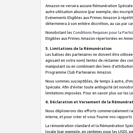
Amazon ne versera aucune Rémunération Spéciale dè
autre utilisation abusive (par exemple, des inscript
Evénements Eligibles aux Primes Amazon à répétiti
déterminera à son entière discrétion, au cas par ca
Nonobstant les
Conditions Requises pour la Parti
Eligibles aux Primes Amazon répertoriées en Anne
5. Limitations de la Rémunération
Les balises des partenaires ne doivent être utili
agissant en votre nom) tentez de réclamer des co
manipulant ou en combinant des liens d'attributi
Programme Club Partenaires Amazon.
Nous sommes susceptibles, de temps à autre, d'imp
Spéciale. Afin d'éviter toute ambiguïté (et nonob
limitations imposées. Pour en savoir plus sur les Li
6. Déclaration et Versement de la Rémunéra
Nous déploierons des efforts commercialement rai
interne, et pour créer et vous fournir nos rappor
La rémunération standard et la Rémunération Spéci
locale (par exemple, en centimes pour les USD), pe