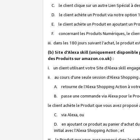
C. le client clique sur un autre Lien Spécial à de
D. le client achète un Produit via notre option 1-
E. le client achète un Produit en ajoutant un Produ
F. concernant les Produits Numériques, le client 
iii. dans les 180 jours suivant l'achat, le produit e
(b) Site d'Alexa skill (uniquement disponible
des Produits sur amazon.co.uk) :
i. un client utilisant votre Site d'Alexa skill enga
ii. au cours d'une seule session d'Alexa Shopping 
A. retourne de l'Alexa Shopping Action à votre
B. passe une commande via Alexa pour le Prod
le client achète le Produit que vous avez proposé a
C. via Alexa, ou
D. en ajoutant ce produit au panier d'achat du
initial avec l'Alexa Shopping Action ; et
iii. le Produit que vous avez proposé dans le cadre