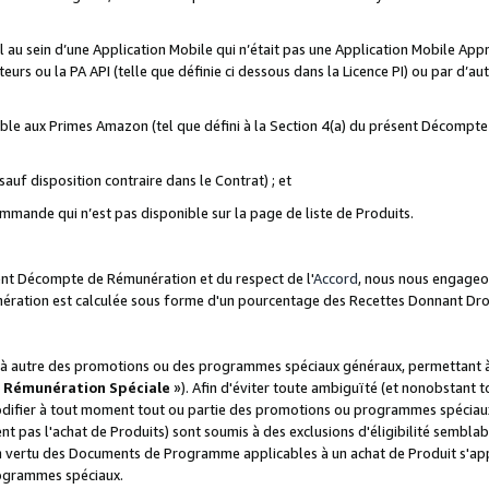
ial au sein d’une Application Mobile qui n’était pas une Application Mobile Ap
eurs ou la PA API (telle que définie ci dessous dans la Licence PI) ou par d’au
igible aux Primes Amazon (tel que défini à la Section 4(a) du présent Décomp
auf disposition contraire dans le Contrat) ; et
ommande qui n’est pas disponible sur la page de liste de Produits.
sent Décompte de Rémunération et du respect de l'
Accord
, nous nous engageo
nération est calculée sous forme d'un pourcentage des Recettes Donnant Dro
 autre des promotions ou des programmes spéciaux généraux, permettant à t
«
Rémunération Spéciale
»). Afin d'éviter toute ambiguïté (et nonobstant t
difier à tout moment tout ou partie des promotions ou programmes spéciaux.
 pas l'achat de Produits) sont soumis à des exclusions d'éligibilité semblabl
n vertu des Documents de Programme applicables à un achat de Produit s'app
rogrammes spéciaux.