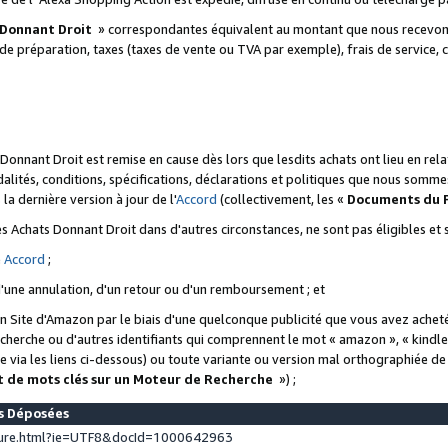
 Donnant Droit
» correspondantes équivalent au montant que nous recevons
 de préparation, taxes (taxes de vente ou TVA par exemple), frais de service, c
s Donnant Droit est remise en cause dès lors que lesdits achats ont lieu en r
lités, conditions, spécifications, déclarations et politiques que nous somme
a dernière version à jour de l'
Accord
(collectivement, les «
Documents du
 des Achats Donnant Droit dans d'autres circonstances, ne sont pas éligibles e
e
Accord
;
d'une annulation, d'un retour ou d'un remboursement ; et
 un Site d'Amazon par le biais d'une quelconque publicité que vous avez acheté
cherche ou d'autres identifiants qui comprennent le mot « amazon », « kindl
 via les liens ci-dessous) ou toute variante ou version mal orthographiée d
t de mots clés sur un Moteur de Recherche
») ;
es Déposées
ture.html?ie=UTF8&docId=1000642963