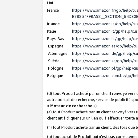
Uni
France
https://www.amazon.fr/gp/help/c
E78834F9BA58__SECTION_64DE0
Irlande
https://www.amazon.ie/gp/help/c
Italie
https://www.amazon.it/gp/help/cu
Pays-Bas
https://www.amazon.nl/gp/help/c
Espagne
https://www.amazon.es/gp/help/c
Allemagne
https://www.amazon.de/gp/help/c
Suède
https://www.amazon.se/gp/help/c
Pologne
https://www.amazon.pl/gp/help/c
Belgique
https://www.amazon.com.be/gp/h
(d) tout Produit acheté par un client renvoyé vers
autre portail de recherche, service de publicité sp
«
Moteur de recherche
») ;
(e) tout Produit acheté par un client renvoyé vers 
client ait à cliquer sur un lien ou à effectuer toute 
(f) tout Produit acheté par un client, dès lors que
(g) tout achat de Produit qui n’est pas correctemen