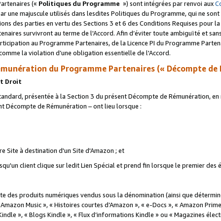
artenaires («
Politiques du Programme
») sont intégrées par renvoi aux
C
r une majuscule utilisés dans lesdites Politiques du Programme, qui ne sont 
ations des parties en vertu des Sections 3 et 6 des Conditions Requises pour l
naires survivront au terme de l'Accord. Afin d’éviter toute ambiguïté et sans l
rticipation au Programme Partenaires, de la Licence PI du Programme Partenai
mme la violation d’une obligation essentielle de l'Accord.
munération du Programme Partenaires (« Décompte de 
t Droit
ndard, présentée à la Section 3 du présent Décompte de Rémunération, en r
ent Décompte de Rémunération – ont lieu lorsque :
tre Site à destination d'un Site d'Amazon ; et
u'un client clique sur ledit Lien Spécial et prend fin lorsque le premier des
 des produits numériques vendus sous la dénomination (ainsi que déterminé 
 Amazon Music », « Histoires courtes d’Amazon », « e-Docs », « Amazon Prim
 Kindle », « Blogs Kindle », « Flux d’informations Kindle » ou « Magazines éle