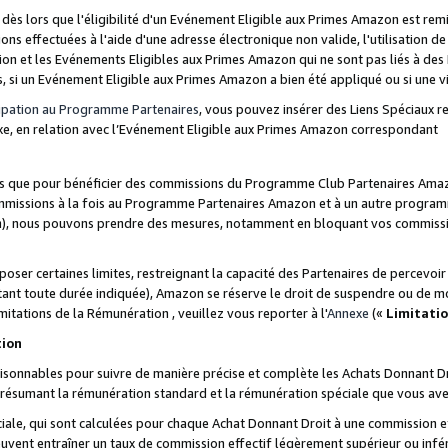
s lors que l'éligibilité d'un Evénement Eligible aux Primes Amazon est remis
ions effectuées à l'aide d'une adresse électronique non valide, l'utilisation d
on et les Evénements Eligibles aux Primes Amazon qui ne sont pas liés à des 
s, si un Evénement Eligible aux Primes Amazon a bien été appliqué ou si une vio
cipation au Programme Partenaires
, vous pouvez insérer des Liens Spéciaux 
xe, en relation avec l’Evénement Eligible aux Primes Amazon correspondant
sées que pour bénéficier des commissions du Programme Club Partenaires Amaz
mmissions à la fois au Programme Partenaires Amazon et à un autre programme
on), nous pouvons prendre des mesures, notamment en bloquant vos commission
oser certaines limites, restreignant la capacité des Partenaires de percevo
stant toute durée indiquée), Amazon se réserve le droit de suspendre ou de m
mitations de la Rémunération , veuillez vous reporter à l'
Annexe
(«
Limitati
tion
sonnables pour suivre de manière précise et complète les Achats Donnant Dro
ts résumant la rémunération standard et la rémunération spéciale que vous av
ale, qui sont calculées pour chaque Achat Donnant Droit à une commission e
uvent entraîner un taux de commission effectif légèrement supérieur ou infér