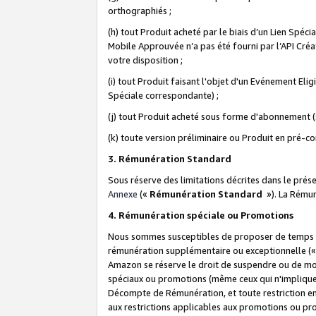
orthographiés ;
(h) tout Produit acheté par le biais d’un Lien Spéc
Mobile Approuvée n’a pas été fourni par l’API Créat
votre disposition ;
(i) tout Produit faisant l'objet d'un Evénement El
Spéciale correspondante) ;
(j) tout Produit acheté sous forme d'abonnement (s
(k) toute version préliminaire ou Produit en pré-c
3. Rémunération Standard
Sous réserve des limitations décrites dans le pré
Annexe
(«
Rémunération Standard
»). La Rému
4. Rémunération spéciale ou Promotions
Nous sommes susceptibles de proposer de temps à
rémunération supplémentaire ou exceptionnelle (
Amazon se réserve le droit de suspendre ou de mo
spéciaux ou promotions (même ceux qui n'impliquent
Décompte de Rémunération, et toute restriction e
aux restrictions applicables aux promotions ou p