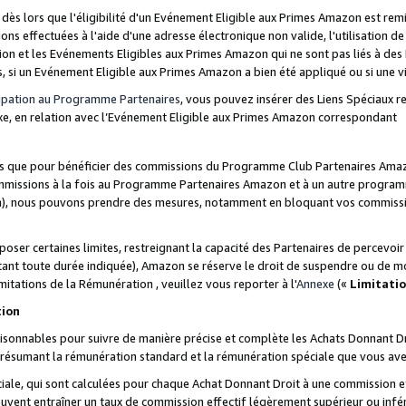
s lors que l'éligibilité d'un Evénement Eligible aux Primes Amazon est remis
ions effectuées à l'aide d'une adresse électronique non valide, l'utilisation d
on et les Evénements Eligibles aux Primes Amazon qui ne sont pas liés à des 
s, si un Evénement Eligible aux Primes Amazon a bien été appliqué ou si une vio
cipation au Programme Partenaires
, vous pouvez insérer des Liens Spéciaux 
xe, en relation avec l’Evénement Eligible aux Primes Amazon correspondant
sées que pour bénéficier des commissions du Programme Club Partenaires Amaz
mmissions à la fois au Programme Partenaires Amazon et à un autre programme
on), nous pouvons prendre des mesures, notamment en bloquant vos commission
oser certaines limites, restreignant la capacité des Partenaires de percevo
stant toute durée indiquée), Amazon se réserve le droit de suspendre ou de m
mitations de la Rémunération , veuillez vous reporter à l'
Annexe
(«
Limitati
tion
sonnables pour suivre de manière précise et complète les Achats Donnant Dro
ts résumant la rémunération standard et la rémunération spéciale que vous av
ale, qui sont calculées pour chaque Achat Donnant Droit à une commission e
uvent entraîner un taux de commission effectif légèrement supérieur ou infér