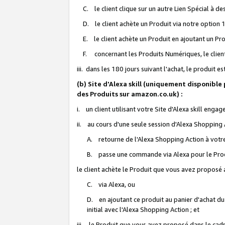
C. le client clique sur un autre Lien Spécial à de
D. le client achète un Produit via notre option 1-
E. le client achète un Produit en ajoutant un Produ
F. concernant les Produits Numériques, le client 
iii. dans les 180 jours suivant l'achat, le produit e
(b) Site d'Alexa skill (uniquement disponible
des Produits sur amazon.co.uk) :
i. un client utilisant votre Site d'Alexa skill enga
ii. au cours d'une seule session d'Alexa Shopping 
A. retourne de l'Alexa Shopping Action à votre
B. passe une commande via Alexa pour le Prod
le client achète le Produit que vous avez proposé a
C. via Alexa, ou
D. en ajoutant ce produit au panier d'achat du
initial avec l'Alexa Shopping Action ; et
iii. le Produit que vous avez proposé dans le cadre