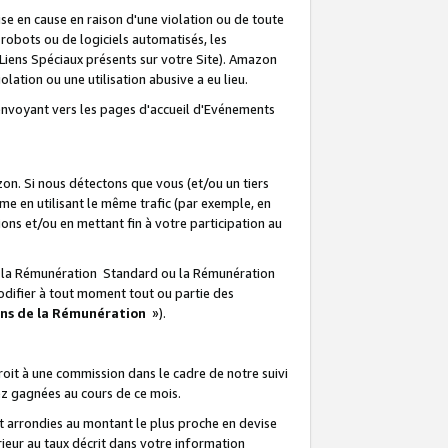
e en cause en raison d'une violation ou de toute
e robots ou de logiciels automatisés, les
Liens Spéciaux présents sur votre Site). Amazon
lation ou une utilisation abusive a eu lieu.
renvoyant vers les pages d'accueil d'Evénements
on. Si nous détectons que vous (et/ou un tiers
 en utilisant le même trafic (par exemple, en
s et/ou en mettant fin à votre participation au
ir la Rémunération Standard ou la Rémunération
odifier à tout moment tout ou partie des
ons de la Rémunération
»).
it à une commission dans le cadre de notre suivi
ez gagnées au cours de ce mois.
t arrondies au montant le plus proche en devise
ieur au taux décrit dans votre information