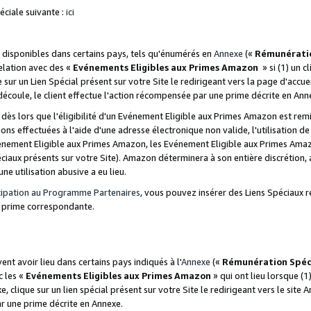
ciale suivante :
ici
disponibles dans certains pays, tels qu'énumérés en
Annexe
(«
Rémunérati
relation avec des «
Evénements Eligibles aux Primes Amazon
» si (1) un c
 sur un Lien Spécial présent sur votre Site le redirigeant vers la page d'acc
 découle, le client effectue l'action récompensée par une prime décrite en Ann
s lors que l'éligibilité d'un Evénement Eligible aux Primes Amazon est remis
ions effectuées à l'aide d'une adresse électronique non valide, l'utilisation d
nement Eligible aux Primes Amazon, les Evénement Eligible aux Primes Amazo
ciaux présents sur votre Site). Amazon déterminera à son entière discrétion, 
ne utilisation abusive a eu lieu.
cipation au Programme Partenaires
, vous pouvez insérer des Liens Spéciaux r
la prime correspondante.
t avoir lieu dans certains pays indiqués à l'
Annexe
(«
Rémunération Spéc
c les «
Evénements Eligibles aux Primes Amazon
» qui ont lieu lorsque (1)
 clique sur un lien spécial présent sur votre Site le redirigeant vers le site 
ar une prime décrite en Annexe.