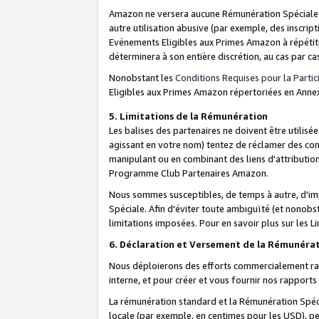
Amazon ne versera aucune Rémunération Spéciale dè
autre utilisation abusive (par exemple, des inscript
Evénements Eligibles aux Primes Amazon à répétiti
déterminera à son entière discrétion, au cas par ca
Nonobstant les
Conditions Requises pour la Parti
Eligibles aux Primes Amazon répertoriées en Anne
5. Limitations de la Rémunération
Les balises des partenaires ne doivent être utili
agissant en votre nom) tentez de réclamer des co
manipulant ou en combinant des liens d'attributi
Programme Club Partenaires Amazon.
Nous sommes susceptibles, de temps à autre, d'imp
Spéciale. Afin d'éviter toute ambiguïté (et nonob
limitations imposées. Pour en savoir plus sur les Li
6. Déclaration et Versement de la Rémunéra
Nous déploierons des efforts commercialement rai
interne, et pour créer et vous fournir nos rappor
La rémunération standard et la Rémunération Spéci
locale (par exemple, en centimes pour les USD), pe