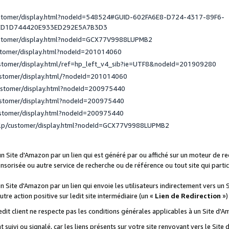
ustomer/display.html?nodeId=548524#GUID-602FA6E8-D724-4317-89F6-
ED1D744420E933ED292E5A7B3D3
ustomer/display.html?nodeId=GCX77V9988LUPMB2
stomer/display.html?nodeId=201014060
ustomer/display.html/ref=hp_left_v4_sib?ie=UTF8&nodeId=201909280
ustomer/display.html/?nodeId=201014060
ustomer/display.html?nodeId=200975440
ustomer/display.html?nodeId=200975440
ustomer/display.html?nodeId=200975440
elp/customer/display.html?nodeId=GCX77V9988LUPMB2
 un Site d'Amazon par un lien qui est généré par ou affiché sur un moteur de 
onsorisée ou autre service de recherche ou de référence ou tout site qui part
un Site d'Amazon par un lien qui envoie les utilisateurs indirectement vers un 
autre action positive sur ledit site intermédiaire (un «
Lien de Redirection
»)
 ledit client ne respecte pas les conditions générales applicables à un Site d'
t suivi ou signalé, car les liens présents sur votre site renvoyant vers le Si