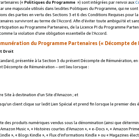
artenaires («
Politiques du Programme
») sont intégrées par renvoi aux
C
r une majuscule utilisés dans lesdites Politiques du Programme, qui ne sont 
ations des parties en vertu des Sections 3 et 6 des Conditions Requises pour l
naires survivront au terme de l'Accord. Afin d’éviter toute ambiguïté et sans l
rticipation au Programme Partenaires, de la Licence PI du Programme Partenai
mme la violation d’une obligation essentielle de l'Accord.
munération du Programme Partenaires (« Décompte de 
t Droit
ndard, présentée à la Section 3 du présent Décompte de Rémunération, en r
ent Décompte de Rémunération – ont lieu lorsque :
tre Site à destination d'un Site d'Amazon ; et
u'un client clique sur ledit Lien Spécial et prend fin lorsque le premier des
 des produits numériques vendus sous la dénomination (ainsi que déterminé 
 Amazon Music », « Histoires courtes d’Amazon », « e-Docs », « Amazon Prim
 Kindle », « Blogs Kindle », « Flux d’informations Kindle » ou « Magazines éle