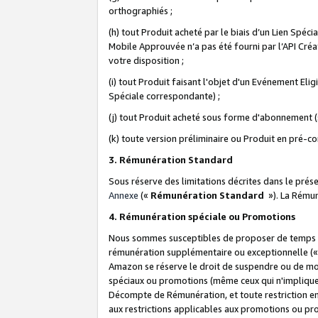
orthographiés ;
(h) tout Produit acheté par le biais d’un Lien Spéc
Mobile Approuvée n’a pas été fourni par l’API Créat
votre disposition ;
(i) tout Produit faisant l'objet d'un Evénement El
Spéciale correspondante) ;
(j) tout Produit acheté sous forme d'abonnement (s
(k) toute version préliminaire ou Produit en pré-c
3. Rémunération Standard
Sous réserve des limitations décrites dans le pré
Annexe
(«
Rémunération Standard
»). La Rému
4. Rémunération spéciale ou Promotions
Nous sommes susceptibles de proposer de temps à
rémunération supplémentaire ou exceptionnelle (
Amazon se réserve le droit de suspendre ou de mo
spéciaux ou promotions (même ceux qui n'impliquent
Décompte de Rémunération, et toute restriction e
aux restrictions applicables aux promotions ou p