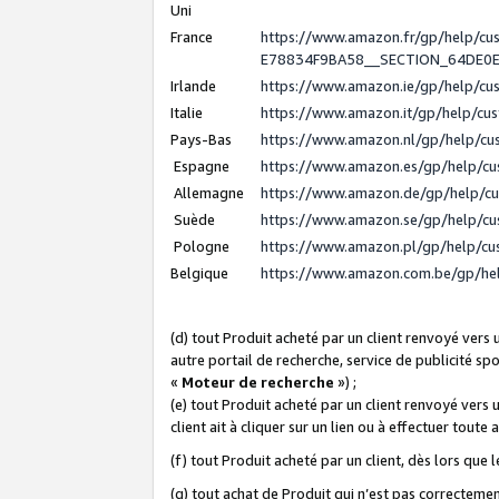
Uni
France
https://www.amazon.fr/gp/help/c
E78834F9BA58__SECTION_64DE0
Irlande
https://www.amazon.ie/gp/help/c
Italie
https://www.amazon.it/gp/help/cu
Pays-Bas
https://www.amazon.nl/gp/help/c
Espagne
https://www.amazon.es/gp/help/c
Allemagne
https://www.amazon.de/gp/help/c
Suède
https://www.amazon.se/gp/help/c
Pologne
https://www.amazon.pl/gp/help/c
Belgique
https://www.amazon.com.be/gp/h
(d) tout Produit acheté par un client renvoyé vers
autre portail de recherche, service de publicité sp
«
Moteur de recherche
») ;
(e) tout Produit acheté par un client renvoyé vers 
client ait à cliquer sur un lien ou à effectuer toute 
(f) tout Produit acheté par un client, dès lors que
(g) tout achat de Produit qui n’est pas correctemen