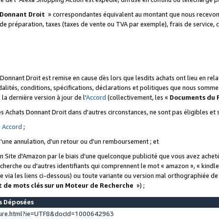
 Donnant Droit
» correspondantes équivalent au montant que nous recevons
 de préparation, taxes (taxes de vente ou TVA par exemple), frais de service, c
s Donnant Droit est remise en cause dès lors que lesdits achats ont lieu en r
lités, conditions, spécifications, déclarations et politiques que nous somme
a dernière version à jour de l'
Accord
(collectivement, les «
Documents du
 des Achats Donnant Droit dans d'autres circonstances, ne sont pas éligibles e
e
Accord
;
d'une annulation, d'un retour ou d'un remboursement ; et
 un Site d'Amazon par le biais d'une quelconque publicité que vous avez acheté
cherche ou d'autres identifiants qui comprennent le mot « amazon », « kindl
 via les liens ci-dessous) ou toute variante ou version mal orthographiée d
t de mots clés sur un Moteur de Recherche
») ;
es Déposées
ture.html?ie=UTF8&docId=1000642963