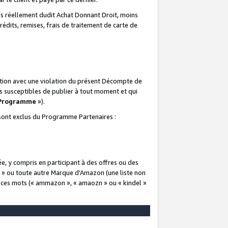
 réellement dudit Achat Donnant Droit, moins
rédits, remises, frais de traitement de carte de
elation avec une violation du présent Décompte de
s susceptibles de publier à tout moment et qui
 Programme
»).
t sont exclus du Programme Partenaires :
e, y compris en participant à des offres ou des
e » ou toute autre Marque d'Amazon (une liste non
e ces mots (« ammazon », « amaozn » ou « kindel »