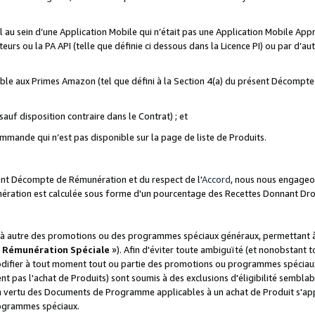
ial au sein d’une Application Mobile qui n’était pas une Application Mobile Ap
eurs ou la PA API (telle que définie ci dessous dans la Licence PI) ou par d’au
igible aux Primes Amazon (tel que défini à la Section 4(a) du présent Décomp
auf disposition contraire dans le Contrat) ; et
ommande qui n’est pas disponible sur la page de liste de Produits.
sent Décompte de Rémunération et du respect de l'
Accord
, nous nous engageo
nération est calculée sous forme d'un pourcentage des Recettes Donnant Dro
 autre des promotions ou des programmes spéciaux généraux, permettant à t
«
Rémunération Spéciale
»). Afin d'éviter toute ambiguïté (et nonobstant t
difier à tout moment tout ou partie des promotions ou programmes spéciaux.
 pas l'achat de Produits) sont soumis à des exclusions d'éligibilité semblabl
n vertu des Documents de Programme applicables à un achat de Produit s'app
rogrammes spéciaux.