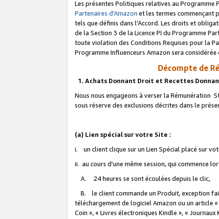
Les présentes Politiques relatives au Programme P
Partenaires d'Amazon
et les termes commençant pa
tels que définis dans l'Accord. Les droits et oblig
de la Section 3 de la Licence PI du Programme Parte
toute violation des Conditions Requises pour la Pa
Programme Influenceurs Amazon sera considérée co
Décompte de Ré
1. Achats Donnant Droit et Recettes Donnan
Nous nous engageons à verser la Rémunération Sta
sous réserve des exclusions décrites dans le prés
(a) Lien spécial sur votre Site :
i. un client clique sur un Lien Spécial placé sur vo
ii. au cours d'une même session, qui commence lorsq
A. 24 heures se sont écoulées depuis le clic,
B. le client commande un Produit, exception faite
téléchargement de logiciel Amazon ou un article «
Coin », « Livres électroniques Kindle », « Journaux