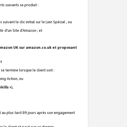
ts suivants se produit :
vant le clic initial sur le Lien Spécial ; ou
ir d'un Site d'Amazon ; et
te Amazon UK sur amazon.co.uk et proposant
et
e termine lorsque le client soit :
ping Action, ou
kills
»),
it au plus tard 89 jours après son engagement
 le client et payé par ce dernier.