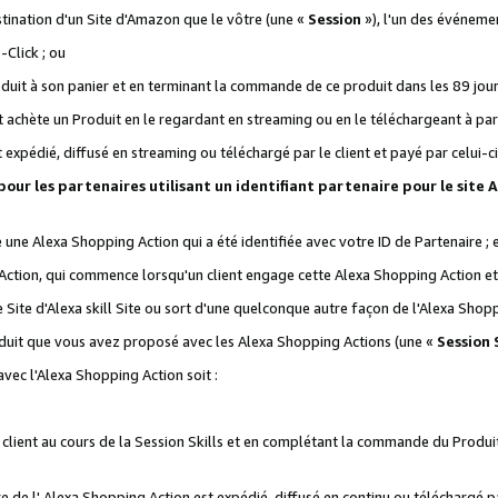
stination d'un Site d'Amazon que le vôtre (une «
Session
»), l'un des événemen
Click ; ou
it à son panier et en terminant la commande de ce produit dans les 89 jours sui
achète un Produit en le regardant en streaming ou en le téléchargeant à part
st expédié, diffusé en streaming ou téléchargé par le client et payé par celui-ci
 pour les partenaires utilisant un identifiant partenaire pour le si
ge une Alexa Shopping Action qui a été identifiée avec votre ID de Partenaire ; 
Action, qui commence lorsqu'un client engage cette Alexa Shopping Action et s
 Site d'Alexa skill Site ou sort d'une quelconque autre façon de l'Alexa Shop
uit que vous avez proposé avec les Alexa Shopping Actions (une «
Session S
vec l'Alexa Shopping Action soit :
 client au cours de la Session Skills et en complétant la commande du Produ
 de l' Alexa Shopping Action est expédié, diffusé en continu ou téléchargé par