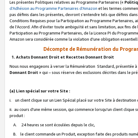
Les présentes Politiques relatives au Programme Partenaires («
Politi
d’Adhésion au Programme Partenaires d'Amazon
et les termes commenç
pas définis dans les présentes, devront s'entendre tels que définis dans 
Conditions Requises pour la Participation au Programme Partenaires, ai
de l'Accord. Afin d’éviter toute ambiguïté et sans limitation, aux fins de
Participation au Programme Partenaires, de la Licence PI du Programme 
Amazon sera considérée comme la violation d’une obligation essentielle
Décompte de Rémunération du Program
1. Achats Donnant Droit et Recettes Donnant Droit
Nous nous engageons à verser la Rémunération Standard, présentée à l
Donnant Droit
» qui – sous réserve des exclusions décrites dans le p
(a) Lien spécial sur votre Site :
i. un client clique sur un Lien Spécial placé sur votre Site à destination
ii. au cours d'une même session, qui commence lorsqu'un client clique s
produit :
A. 24 heures se sont écoulées depuis le clic,
B. le client commande un Produit, exception faite des produits numéri