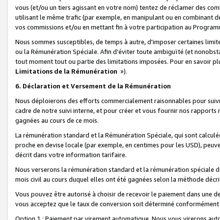
vous (et/ou un tiers agissant en votre nom) tentez de réclamer des c
utilisant le même trafic (par exemple, en manipulant ou en combinant 
vos commissions et/ou en mettant fin à votre participation au Progra
Nous sommes susceptibles, de temps à autre, d'imposer certaines limit
ou la Rémunération Spéciale. Afin d'éviter toute ambiguïté (et nonobst
tout moment tout ou partie des limitations imposées. Pour en savoir plus
Limitations de la Rémunération
»).
6. Déclaration et Versement de la Rémunération
Nous déploierons des efforts commercialement raisonnables pour suivr
cadre de notre suivi interne, et pour créer et vous fournir nos rapport
gagnées au cours de ce mois.
La rémunération standard et la Rémunération Spéciale, qui sont calcul
proche en devise locale (par exemple, en centimes pour les USD), peuve
décrit dans votre information tarifaire.
Nous verserons la rémunération standard et la rémunération spéciale da
mois civil au cours duquel elles ont été gagnées selon la méthode décr
Vous pouvez être autorisé à choisir de recevoir le paiement dans une dev
vous acceptez que le taux de conversion soit déterminé conformément
Option 1 : Paiement par virement automatique.
Nous vous virerons aut