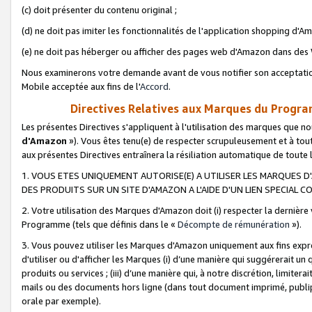
(c) doit présenter du contenu original ;
(d) ne doit pas imiter les fonctionnalités de l'application shopping d'Am
(e) ne doit pas héberger ou afficher des pages web d'Amazon dans de
Nous examinerons votre demande avant de vous notifier son acceptatio
Mobile acceptée aux fins de l'
Accord
.
Directives Relatives aux Marques du Progra
Les présentes Directives s'appliquent à l'utilisation des marques que
d'Amazon
»). Vous êtes tenu(e) de respecter scrupuleusement et à tou
aux présentes Directives entraînera la résiliation automatique de toute
1. VOUS ETES UNIQUEMENT AUTORISE(E) A UTILISER LES MARQUES D'
DES PRODUITS SUR UN SITE D'AMAZON A L'AIDE D'UN LIEN SPECIAL 
2. Votre utilisation des Marques d'Amazon doit (i) respecter la dernière
Programme (tels que définis dans le «
Décompte de rémunération
»).
3. Vous pouvez utiliser les Marques d'Amazon uniquement aux fins expr
d'utiliser ou d'afficher les Marques (i) d’une manière qui suggérerait un
produits ou services ; (iii) d’une manière qui, à notre discrétion, limit
mails ou des documents hors ligne (dans tout document imprimé, publip
orale par exemple).