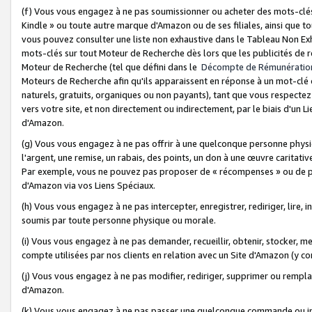
(f) Vous vous engagez à ne pas soumissionner ou acheter des mots-clés,
Kindle » ou toute autre marque d'Amazon ou de ses filiales, ainsi que t
vous pouvez consulter une liste non exhaustive dans le Tableau Non Ex
mots-clés sur tout Moteur de Recherche dès lors que les publicités de 
Moteur de Recherche (tel que défini dans le
Décompte de Rémunératio
Moteurs de Recherche afin qu'ils apparaissent en réponse à un mot-clé o
naturels, gratuits, organiques ou non payants), tant que vous respectez 
vers votre site, et non directement ou indirectement, par le biais d'un Li
d'Amazon.
(g) Vous vous engagez à ne pas offrir à une quelconque personne physi
l'argent, une remise, un rabais, des points, un don à une œuvre caritativ
Par exemple, vous ne pouvez pas proposer de « récompenses » ou de p
d'Amazon via vos Liens Spéciaux.
(h) Vous vous engagez à ne pas intercepter, enregistrer, rediriger, lire
soumis par toute personne physique ou morale.
(i) Vous vous engagez à ne pas demander, recueillir, obtenir, stocker, 
compte utilisées par nos clients en relation avec un Site d'Amazon (y c
(j) Vous vous engagez à ne pas modifier, rediriger, supprimer ou rempla
d'Amazon.
(k) Vous vous engagez à ne pas passer une quelconque commande ou init