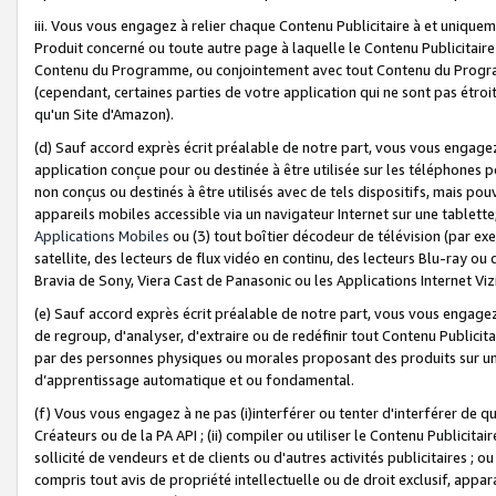
iii. Vous vous engagez à relier chaque Contenu Publicitaire à et uniqu
Produit concerné ou toute autre page à laquelle le Contenu Publicitaire
Contenu du Programme, ou conjointement avec tout Contenu du Programm
(cependant, certaines parties de votre application qui ne sont pas étroi
qu'un Site d'Amazon).
(d) Sauf accord exprès écrit préalable de notre part, vous vous engagez à
application conçue pour ou destinée à être utilisée sur les téléphones p
non conçus ou destinés à être utilisés avec de tels dispositifs, mais pouv
appareils mobiles accessible via un navigateur Internet sur une tablett
Applications Mobiles
ou (3) tout boîtier décodeur de télévision (par ex
satellite, des lecteurs de flux vidéo en continu, des lecteurs Blu-ray o
Bravia de Sony, Viera Cast de Panasonic ou les Applications Internet Viz
(e) Sauf accord exprès écrit préalable de notre part, vous vous engagez 
de regroup, d'analyser, d'extraire ou de redéfinir tout Contenu Publicitai
par des personnes physiques ou morales proposant des produits sur un
d’apprentissage automatique et ou fondamental.
(f) Vous vous engagez à ne pas (i)interférer ou tenter d'interférer de 
Créateurs ou de la PA API ; (ii) compiler ou utiliser le Contenu Publicita
sollicité de vendeurs et de clients ou d'autres activités publicitaires ; ou (
compris tout avis de propriété intellectuelle ou de droit exclusif, appar