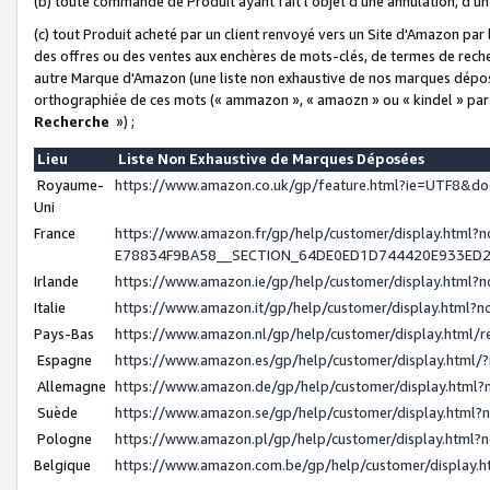
(b) toute commande de Produit ayant fait l'objet d'une annulation, d'u
(c) tout Produit acheté par un client renvoyé vers un Site d'Amazon par
des offres ou des ventes aux enchères de mots-clés, de termes de reche
autre Marque d'Amazon (une liste non exhaustive de nos marques déposée
orthographiée de ces mots (« ammazon », « amaozn » ou « kindel » par
Recherche
») ;
Lieu
Liste Non Exhaustive de Marques Déposées
Royaume-
https://www.amazon.co.uk/gp/feature.html?ie=UTF8&
Uni
France
https://www.amazon.fr/gp/help/customer/display.ht
E78834F9BA58__SECTION_64DE0ED1D744420E933ED
Irlande
https://www.amazon.ie/gp/help/customer/display.htm
Italie
https://www.amazon.it/gp/help/customer/display.html
Pays-Bas
https://www.amazon.nl/gp/help/customer/display.html
Espagne
https://www.amazon.es/gp/help/customer/display.html
Allemagne
https://www.amazon.de/gp/help/customer/display.htm
Suède
https://www.amazon.se/gp/help/customer/display.htm
Pologne
https://www.amazon.pl/gp/help/customer/display.html
Belgique
https://www.amazon.com.be/gp/help/customer/displa