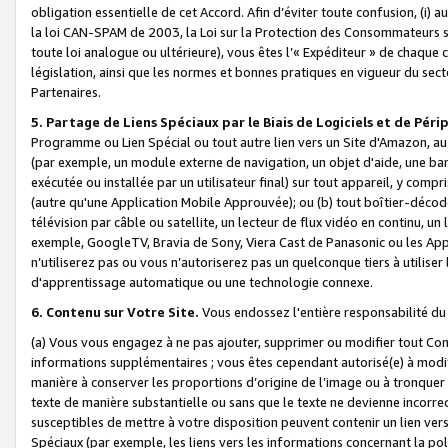
obligation essentielle de cet Accord. Afin d’éviter toute confusion, (i) a
la loi CAN-SPAM de 2003, la Loi sur la Protection des Consommateurs s
toute loi analogue ou ultérieure), vous êtes l’« Expéditeur » de chaque 
législation, ainsi que les normes et bonnes pratiques en vigueur du s
Partenaires.
5. Partage de Liens Spéciaux par le Biais de Logiciels et de Pér
Programme ou Lien Spécial ou tout autre lien vers un Site d'Amazon, au su
(par exemple, un module externe de navigation, un objet d'aide, une ba
exécutée ou installée par un utilisateur final) sur tout appareil, y comp
(autre qu'une Application Mobile Approuvée); ou (b) tout boîtier-décod
télévision par câble ou satellite, un lecteur de flux vidéo en continu, un
exemple, GoogleTV, Bravia de Sony, Viera Cast de Panasonic ou les Appli
n’utiliserez pas ou vous n’autoriserez pas un quelconque tiers à utili
d'apprentissage automatique ou une technologie connexe.
6. Contenu sur Votre Site.
Vous endossez l'entière responsabilité du
(a) Vous vous engagez à ne pas ajouter, supprimer ou modifier tout Co
informations supplémentaires ; vous êtes cependant autorisé(e) à modi
manière à conserver les proportions d’origine de l’image ou à tronquer
texte de manière substantielle ou sans que le texte ne devienne incorr
susceptibles de mettre à votre disposition peuvent contenir un lien ver
Spéciaux (par exemple, les liens vers les informations concernant la poli