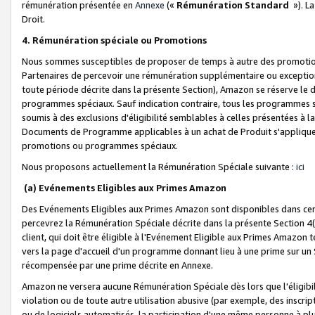
rémunération présentée en
Annexe
(«
Rémunération Standard
»). L
Droit.
4. Rémunération spéciale ou Promotions
Nous sommes susceptibles de proposer de temps à autre des promotion
Partenaires de percevoir une rémunération supplémentaire ou exceptio
toute période décrite dans la présente Section), Amazon se réserve le
programmes spéciaux. Sauf indication contraire, tous les programmes s
soumis à des exclusions d'éligibilité semblables à celles présentées à 
Documents de Programme applicables à un achat de Produit s'appliquera
promotions ou programmes spéciaux.
Nous proposons actuellement la Rémunération Spéciale suivante :
ici
(a) Evénements Eligibles aux Primes Amazon
Des Evénements Eligibles aux Primes Amazon sont disponibles dans cer
percevrez la Rémunération Spéciale décrite dans la présente Section 4(
client, qui doit être éligible à l'Evénement Eligible aux Primes Amazon te
vers la page d'accueil d'un programme donnant lieu à une prime sur un Si
récompensée par une prime décrite en Annexe.
Amazon ne versera aucune Rémunération Spéciale dès lors que l'éligibi
violation ou de toute autre utilisation abusive (par exemple, des inscrip
ou de logiciels automatisés, la participation d'une même personne à p