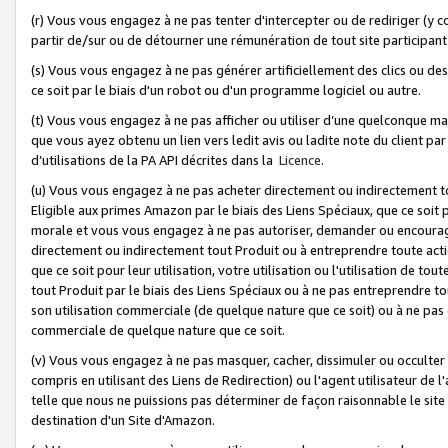
(r) Vous vous engagez à ne pas tenter d'intercepter ou de rediriger (y comp
partir de/sur ou de détourner une rémunération de tout site participa
(s) Vous vous engagez à ne pas générer artificiellement des clics ou de
ce soit par le biais d'un robot ou d'un programme logiciel ou autre.
(t) Vous vous engagez à ne pas afficher ou utiliser d’une quelconque man
que vous ayez obtenu un lien vers ledit avis ou ladite note du client par
d’utilisations de la PA API décrites dans la
Licence
.
(u) Vous vous engagez à ne pas acheter directement ou indirectement t
Eligible aux primes Amazon par le biais des Liens Spéciaux, que ce soit 
morale et vous vous engagez à ne pas autoriser, demander ou encourager
directement ou indirectement tout Produit ou à entreprendre toute acti
que ce soit pour leur utilisation, votre utilisation ou l'utilisation de
tout Produit par le biais des Liens Spéciaux ou à ne pas entreprendre t
son utilisation commerciale (de quelque nature que ce soit) ou à ne pas o
commerciale de quelque nature que ce soit.
(v) Vous vous engagez à ne pas masquer, cacher, dissimuler ou occulter 
compris en utilisant des Liens de Redirection) ou l'agent utilisateur de 
telle que nous ne puissions pas déterminer de façon raisonnable le site ou
destination d'un Site d'Amazon.