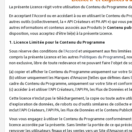
La présente Licence régit votre utilisation du Contenu du Programme d
En acceptant l'Accord ou en accédant à ou en utilisant le Contenu du P
autres outils (collectivement, la «
API Créateurs et PA API
») qui vous pe
autres informations et contenus associés aux Produits («
Contenu publ
disposition, vous acceptez d'être lié(e) à la présente Licence.
1. Licence Limitée pour le Contenu du Programme
Sous réserve des conditions de
l'Accord
et uniquement aux fins limitées
compris la présente Licence et les autres
Politiques du Programme
], n
non exclusive, libre de toute redevance et ne pouvant faire l'objet de so
(a) copier et afficher le Contenu du Programme uniquement sur votre Si
(b) utiliser uniquement les Marques d'Amazon [telles que définies dans 
cadre du Contenu du Programme, uniquement sur votre Site et confo
(c) accéder à et utiliser l’API Créateurs, l’API PA, les Flux de Données e
Cette licence n'inclut pas le téléchargement, la copie ou toute autre util
d’exploration de données, de robots ou d’outils similaires de collecte
inclut l’API Créateurs, l’API PA, les Flux de Données et le Contenu Publici
Vous vous engagez à utiliser le Contenu du Programme conformément a
licence accordée par la présente. Sans limiter la portée de ce qui pré
renvoyer les utilisateurs finaux et les ventes vers un Site d'Amazon et