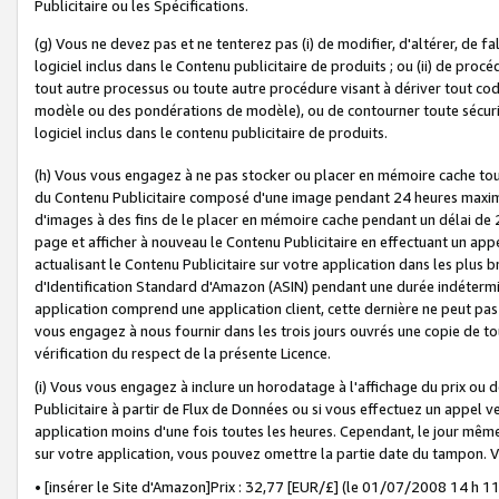
Publicitaire ou les Spécifications.
(g) Vous ne devez pas et ne tenterez pas (i) de modifier, d'altérer, de f
logiciel inclus dans le Contenu publicitaire de produits ; ou (ii) de proc
tout autre processus ou toute autre procédure visant à dériver tout c
modèle ou des pondérations de modèle), ou de contourner toute sécurité a
logiciel inclus dans le contenu publicitaire de produits.
(h) Vous vous engagez à ne pas stocker ou placer en mémoire cache tou
du Contenu Publicitaire composé d'une image pendant 24 heures maxim
d'images à des fins de le placer en mémoire cache pendant un délai de
page et afficher à nouveau le Contenu Publicitaire en effectuant un app
actualisant le Contenu Publicitaire sur votre application dans les plus 
d'Identification Standard d'Amazon (ASIN) pendant une durée indéterminé
application comprend une application client, cette dernière ne peut pa
vous engagez à nous fournir dans les trois jours ouvrés une copie de tou
vérification du respect de la présente Licence.
(i) Vous vous engagez à inclure un horodatage à l'affichage du prix ou 
Publicitaire à partir de Flux de Données ou si vous effectuez un appel ve
application moins d'une fois toutes les heures. Cependant, le jour même
sur votre application, vous pouvez omettre la partie date du tampon.
• [insérer le Site d'Amazon]Prix : 32,77 [EUR/£] (le 01/07/2008 14 h 11 