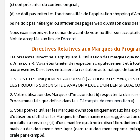
(c) doit présenter du contenu original ;
(d) ne doit pas imiter les fonctionnalités de l'application shopping d'Am
(e) ne doit pas héberger ou afficher des pages web d'Amazon dans de
Nous examinerons votre demande avant de vous notifier son acceptatio
Mobile acceptée aux fins de l'
Accord
.
Directives Relatives aux Marques du Progra
Les présentes Directives s'appliquent à l'utilisation des marques que
d'Amazon
»). Vous êtes tenu(e) de respecter scrupuleusement et à tou
aux présentes Directives entraînera la résiliation automatique de toute
1. VOUS ETES UNIQUEMENT AUTORISE(E) A UTILISER LES MARQUES D'
DES PRODUITS SUR UN SITE D'AMAZON A L'AIDE D'UN LIEN SPECIAL 
2. Votre utilisation des Marques d'Amazon doit (i) respecter la dernière
Programme (tels que définis dans le «
Décompte de rémunération
»).
3. Vous pouvez utiliser les Marques d'Amazon uniquement aux fins expr
d'utiliser ou d'afficher les Marques (i) d’une manière qui suggérerait un
produits ou services ; (iii) d’une manière qui, à notre discrétion, limit
mails ou des documents hors ligne (dans tout document imprimé, publip
orale par exemple).