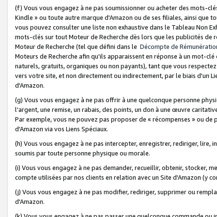
(f) Vous vous engagez à ne pas soumissionner ou acheter des mots-clés,
Kindle » ou toute autre marque d'Amazon ou de ses filiales, ainsi que t
vous pouvez consulter une liste non exhaustive dans le Tableau Non Ex
mots-clés sur tout Moteur de Recherche dès lors que les publicités de 
Moteur de Recherche (tel que défini dans le
Décompte de Rémunératio
Moteurs de Recherche afin qu'ils apparaissent en réponse à un mot-clé o
naturels, gratuits, organiques ou non payants), tant que vous respectez 
vers votre site, et non directement ou indirectement, par le biais d'un Li
d'Amazon.
(g) Vous vous engagez à ne pas offrir à une quelconque personne physi
l'argent, une remise, un rabais, des points, un don à une œuvre caritativ
Par exemple, vous ne pouvez pas proposer de « récompenses » ou de p
d'Amazon via vos Liens Spéciaux.
(h) Vous vous engagez à ne pas intercepter, enregistrer, rediriger, lire
soumis par toute personne physique ou morale.
(i) Vous vous engagez à ne pas demander, recueillir, obtenir, stocker, 
compte utilisées par nos clients en relation avec un Site d'Amazon (y c
(j) Vous vous engagez à ne pas modifier, rediriger, supprimer ou rempla
d'Amazon.
(k) Vous vous engagez à ne pas passer une quelconque commande ou init