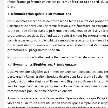
rémunération présentée en
Annexe
(«
Rémunération Standard
»). L
Droit.
4. Rémunération spéciale ou Promotions
Nous sommes susceptibles de proposer de temps à autre des promotion
Partenaires de percevoir une rémunération supplémentaire ou exceptio
toute période décrite dans la présente Section), Amazon se réserve le
programmes spéciaux. Sauf indication contraire, tous les programmes s
soumis à des exclusions d'éligibilité semblables à celles présentées à 
Documents de Programme applicables à un achat de Produit s'appliquera
promotions ou programmes spéciaux.
Nous proposons actuellement la Rémunération Spéciale suivante :
ici
(a) Evénements Eligibles aux Primes Amazon
Des Evénements Eligibles aux Primes Amazon sont disponibles dans cer
percevrez la Rémunération Spéciale décrite dans la présente Section 4(
client, qui doit être éligible à l'Evénement Eligible aux Primes Amazon te
vers la page d'accueil d'un programme donnant lieu à une prime sur un Si
récompensée par une prime décrite en Annexe.
Amazon ne versera aucune Rémunération Spéciale dès lors que l'éligibi
violation ou de toute autre utilisation abusive (par exemple, des inscrip
ou de logiciels automatisés, la participation d'une même personne à p