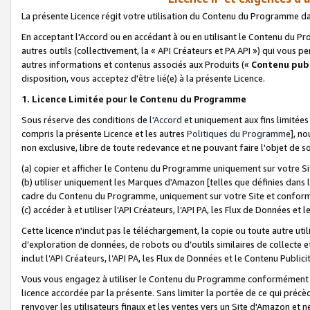
La présente Licence régit votre utilisation du Contenu du Programme d
En acceptant l'Accord ou en accédant à ou en utilisant le Contenu du P
autres outils (collectivement, la «
API Créateurs et PA API
») qui vous pe
autres informations et contenus associés aux Produits («
Contenu publ
disposition, vous acceptez d'être lié(e) à la présente Licence.
1. Licence Limitée pour le Contenu du Programme
Sous réserve des conditions de
l'Accord
et uniquement aux fins limitées
compris la présente Licence et les autres
Politiques du Programme
], n
non exclusive, libre de toute redevance et ne pouvant faire l'objet de so
(a) copier et afficher le Contenu du Programme uniquement sur votre Si
(b) utiliser uniquement les Marques d'Amazon [telles que définies dans 
cadre du Contenu du Programme, uniquement sur votre Site et confo
(c) accéder à et utiliser l’API Créateurs, l’API PA, les Flux de Données e
Cette licence n'inclut pas le téléchargement, la copie ou toute autre util
d’exploration de données, de robots ou d’outils similaires de collecte
inclut l’API Créateurs, l’API PA, les Flux de Données et le Contenu Publici
Vous vous engagez à utiliser le Contenu du Programme conformément a
licence accordée par la présente. Sans limiter la portée de ce qui pré
renvoyer les utilisateurs finaux et les ventes vers un Site d'Amazon et