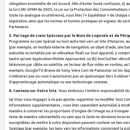
obligation essentielle de cet Accord. Afin d’éviter toute confusion, (i) a
la loi CAN-SPAM de 2003, la Loi sur la Protection des Consommateurs s
toute loi analogue ou ultérieure), vous êtes l’« Expéditeur » de chaque 
législation, ainsi que les normes et bonnes pratiques en vigueur du s
Partenaires.
5. Partage de Liens Spéciaux par le Biais de Logiciels et de Pér
Programme ou Lien Spécial ou tout autre lien vers un Site d'Amazon, au su
(par exemple, un module externe de navigation, un objet d'aide, une ba
exécutée ou installée par un utilisateur final) sur tout appareil, y comp
(autre qu'une Application Mobile Approuvée); ou (b) tout boîtier-décod
télévision par câble ou satellite, un lecteur de flux vidéo en continu, un
exemple, GoogleTV, Bravia de Sony, Viera Cast de Panasonic ou les Appli
n’utiliserez pas ou vous n’autoriserez pas un quelconque tiers à utili
d'apprentissage automatique ou une technologie connexe.
6. Contenu sur Votre Site.
Vous endossez l'entière responsabilité du
(a) Vous vous engagez à ne pas ajouter, supprimer ou modifier tout Co
informations supplémentaires ; vous êtes cependant autorisé(e) à modi
manière à conserver les proportions d’origine de l’image ou à tronquer
texte de manière substantielle ou sans que le texte ne devienne incorr
susceptibles de mettre à votre disposition peuvent contenir un lien ver
Spéciaux (par exemple, les liens vers les informations concernant la poli