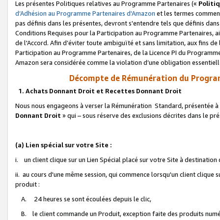
Les présentes Politiques relatives au Programme Partenaires («
Politi
d’Adhésion au Programme Partenaires d'Amazon
et les termes commenç
pas définis dans les présentes, devront s'entendre tels que définis dans 
Conditions Requises pour la Participation au Programme Partenaires, ai
de l'Accord. Afin d’éviter toute ambiguïté et sans limitation, aux fins de
Participation au Programme Partenaires, de la Licence PI du Programme 
Amazon sera considérée comme la violation d’une obligation essentielle
Décompte de Rémunération du Program
1. Achats Donnant Droit et Recettes Donnant Droit
Nous nous engageons à verser la Rémunération Standard, présentée à l
Donnant Droit
» qui – sous réserve des exclusions décrites dans le p
(a) Lien spécial sur votre Site :
i. un client clique sur un Lien Spécial placé sur votre Site à destination
ii. au cours d'une même session, qui commence lorsqu'un client clique s
produit :
A. 24 heures se sont écoulées depuis le clic,
B. le client commande un Produit, exception faite des produits numéri