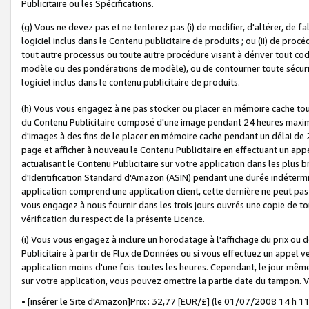
Publicitaire ou les Spécifications.
(g) Vous ne devez pas et ne tenterez pas (i) de modifier, d'altérer, de f
logiciel inclus dans le Contenu publicitaire de produits ; ou (ii) de proc
tout autre processus ou toute autre procédure visant à dériver tout c
modèle ou des pondérations de modèle), ou de contourner toute sécurité a
logiciel inclus dans le contenu publicitaire de produits.
(h) Vous vous engagez à ne pas stocker ou placer en mémoire cache tou
du Contenu Publicitaire composé d'une image pendant 24 heures maxim
d'images à des fins de le placer en mémoire cache pendant un délai de
page et afficher à nouveau le Contenu Publicitaire en effectuant un app
actualisant le Contenu Publicitaire sur votre application dans les plus 
d'Identification Standard d'Amazon (ASIN) pendant une durée indéterminé
application comprend une application client, cette dernière ne peut pa
vous engagez à nous fournir dans les trois jours ouvrés une copie de tou
vérification du respect de la présente Licence.
(i) Vous vous engagez à inclure un horodatage à l'affichage du prix ou 
Publicitaire à partir de Flux de Données ou si vous effectuez un appel ve
application moins d'une fois toutes les heures. Cependant, le jour même
sur votre application, vous pouvez omettre la partie date du tampon.
• [insérer le Site d'Amazon]Prix : 32,77 [EUR/£] (le 01/07/2008 14 h 11 