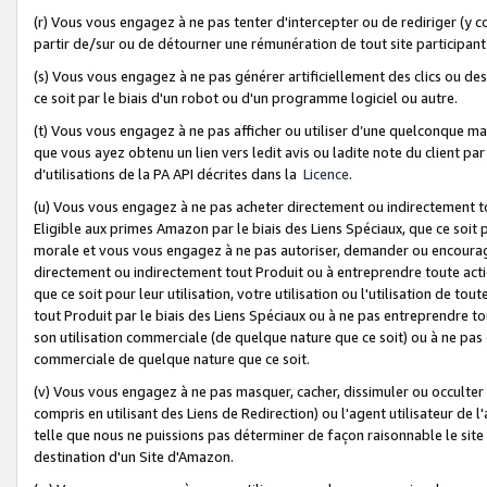
(r) Vous vous engagez à ne pas tenter d'intercepter ou de rediriger (y comp
partir de/sur ou de détourner une rémunération de tout site participa
(s) Vous vous engagez à ne pas générer artificiellement des clics ou de
ce soit par le biais d'un robot ou d'un programme logiciel ou autre.
(t) Vous vous engagez à ne pas afficher ou utiliser d’une quelconque man
que vous ayez obtenu un lien vers ledit avis ou ladite note du client par
d’utilisations de la PA API décrites dans la
Licence
.
(u) Vous vous engagez à ne pas acheter directement ou indirectement t
Eligible aux primes Amazon par le biais des Liens Spéciaux, que ce soit 
morale et vous vous engagez à ne pas autoriser, demander ou encourager
directement ou indirectement tout Produit ou à entreprendre toute acti
que ce soit pour leur utilisation, votre utilisation ou l'utilisation de
tout Produit par le biais des Liens Spéciaux ou à ne pas entreprendre t
son utilisation commerciale (de quelque nature que ce soit) ou à ne pas o
commerciale de quelque nature que ce soit.
(v) Vous vous engagez à ne pas masquer, cacher, dissimuler ou occulter 
compris en utilisant des Liens de Redirection) ou l'agent utilisateur de 
telle que nous ne puissions pas déterminer de façon raisonnable le site ou
destination d'un Site d'Amazon.