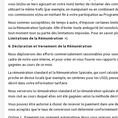
vous (et/ou un tiers agissant en votre nom) tentez de réclamer des c
utilisant le même trafic (par exemple, en manipulant ou en combinant 
vos commissions et/ou en mettant fin à votre participation au Progra
Nous sommes susceptibles, de temps à autre, d'imposer certaines limit
ou la Rémunération Spéciale. Afin d'éviter toute ambiguïté (et nonobst
tout moment tout ou partie des limitations imposées. Pour en savoir plus
Limitations de la Rémunération
»).
6. Déclaration et Versement de la Rémunération
Nous déploierons des efforts commercialement raisonnables pour suivr
cadre de notre suivi interne, et pour créer et vous fournir nos rapport
gagnées au cours de ce mois.
La rémunération standard et la Rémunération Spéciale, qui sont calcul
proche en devise locale (par exemple, en centimes pour les USD), peuve
décrit dans votre information tarifaire.
Nous verserons la rémunération standard et la rémunération spéciale da
mois civil au cours duquel elles ont été gagnées selon la méthode décr
Vous pouvez être autorisé à choisir de recevoir le paiement dans une dev
vous acceptez que le taux de conversion soit déterminé conformément
Option 1 : Paiement par virement automatique.
Nous vous virerons aut