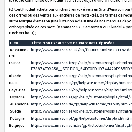
(b) toute commande de Produit ayant fait l'objet d'une annulation, d'u
(c) tout Produit acheté par un client renvoyé vers un Site d'Amazon par
des offres ou des ventes aux enchères de mots-clés, de termes de reche
autre Marque d'Amazon (une liste non exhaustive de nos marques déposée
orthographiée de ces mots (« ammazon », « amaozn » ou « kindel » par
Recherche
») ;
Lieu
Liste Non Exhaustive de Marques Déposées
Royaume-
https://www.amazon.co.uk/gp/feature.html?ie=UTF8&
Uni
France
https://www.amazon.fr/gp/help/customer/display.ht
E78834F9BA58__SECTION_64DE0ED1D744420E933ED
Irlande
https://www.amazon.ie/gp/help/customer/display.htm
Italie
https://www.amazon.it/gp/help/customer/display.html
Pays-Bas
https://www.amazon.nl/gp/help/customer/display.html
Espagne
https://www.amazon.es/gp/help/customer/display.html
Allemagne
https://www.amazon.de/gp/help/customer/display.htm
Suède
https://www.amazon.se/gp/help/customer/display.htm
Pologne
https://www.amazon.pl/gp/help/customer/display.html
Belgique
https://www.amazon.com.be/gp/help/customer/displa