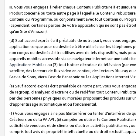
iii. Vous vous engagez à relier chaque Contenu Publicitaire à et uniqu
Produit concerné ou toute autre page à laquelle le Contenu Publicitaire
Contenu du Programme, ou conjointement avec tout Contenu du Programm
(cependant, certaines parties de votre application qui ne sont pas étroi
qu'un Site d'Amazon).
(d) Sauf accord exprès écrit préalable de notre part, vous vous engagez à
application conçue pour ou destinée à être utilisée sur les téléphones p
non conçus ou destinés à être utilisés avec de tels dispositifs, mais pouv
appareils mobiles accessible via un navigateur Internet sur une tablett
Applications Mobiles
ou (3) tout boîtier décodeur de télévision (par ex
satellite, des lecteurs de flux vidéo en continu, des lecteurs Blu-ray o
Bravia de Sony, Viera Cast de Panasonic ou les Applications Internet Viz
(e) Sauf accord exprès écrit préalable de notre part, vous vous engagez 
de regroup, d'analyser, d'extraire ou de redéfinir tout Contenu Publicitai
par des personnes physiques ou morales proposant des produits sur un
d’apprentissage automatique et ou fondamental.
(f) Vous vous engagez à ne pas (i)interférer ou tenter d'interférer de 
Créateurs ou de la PA API ; (ii) compiler ou utiliser le Contenu Publicita
sollicité de vendeurs et de clients ou d'autres activités publicitaires ; ou (
compris tout avis de propriété intellectuelle ou de droit exclusif, appar