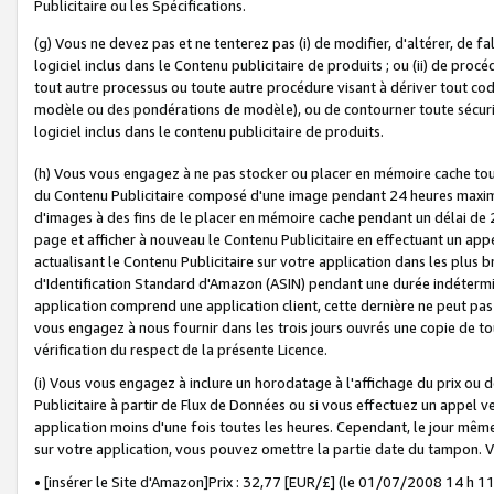
Publicitaire ou les Spécifications.
(g) Vous ne devez pas et ne tenterez pas (i) de modifier, d'altérer, de f
logiciel inclus dans le Contenu publicitaire de produits ; ou (ii) de proc
tout autre processus ou toute autre procédure visant à dériver tout c
modèle ou des pondérations de modèle), ou de contourner toute sécurité a
logiciel inclus dans le contenu publicitaire de produits.
(h) Vous vous engagez à ne pas stocker ou placer en mémoire cache tou
du Contenu Publicitaire composé d'une image pendant 24 heures maxim
d'images à des fins de le placer en mémoire cache pendant un délai de
page et afficher à nouveau le Contenu Publicitaire en effectuant un app
actualisant le Contenu Publicitaire sur votre application dans les plus 
d'Identification Standard d'Amazon (ASIN) pendant une durée indéterminé
application comprend une application client, cette dernière ne peut pa
vous engagez à nous fournir dans les trois jours ouvrés une copie de tou
vérification du respect de la présente Licence.
(i) Vous vous engagez à inclure un horodatage à l'affichage du prix ou 
Publicitaire à partir de Flux de Données ou si vous effectuez un appel ve
application moins d'une fois toutes les heures. Cependant, le jour même
sur votre application, vous pouvez omettre la partie date du tampon.
• [insérer le Site d'Amazon]Prix : 32,77 [EUR/£] (le 01/07/2008 14 h 11 