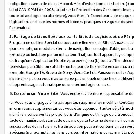
obligation essentielle de cet Accord. Afin d’éviter toute confusion, (i) a
la loi CAN-SPAM de 2003, la Loi sur la Protection des Consommateurs s
toute loi analogue ou ultérieure), vous êtes l’« Expéditeur » de chaque 
législation, ainsi que les normes et bonnes pratiques en vigueur du s
Partenaires.
5. Partage de Liens Spéciaux par le Biais de Logiciels et de Pér
Programme ou Lien Spécial ou tout autre lien vers un Site d'Amazon, au su
(par exemple, un module externe de navigation, un objet d'aide, une ba
exécutée ou installée par un utilisateur final) sur tout appareil, y comp
(autre qu'une Application Mobile Approuvée); ou (b) tout boîtier-décod
télévision par câble ou satellite, un lecteur de flux vidéo en continu, un
exemple, GoogleTV, Bravia de Sony, Viera Cast de Panasonic ou les Appli
n’utiliserez pas ou vous n’autoriserez pas un quelconque tiers à utili
d'apprentissage automatique ou une technologie connexe.
6. Contenu sur Votre Site.
Vous endossez l'entière responsabilité du
(a) Vous vous engagez à ne pas ajouter, supprimer ou modifier tout Co
informations supplémentaires ; vous êtes cependant autorisé(e) à modi
manière à conserver les proportions d’origine de l’image ou à tronquer
texte de manière substantielle ou sans que le texte ne devienne incorr
susceptibles de mettre à votre disposition peuvent contenir un lien ver
Spéciaux (par exemple, les liens vers les informations concernant la poli