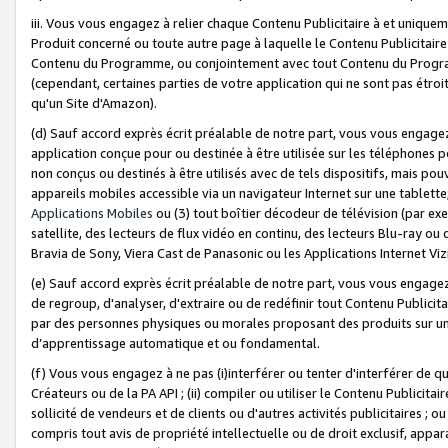
iii. Vous vous engagez à relier chaque Contenu Publicitaire à et uniqu
Produit concerné ou toute autre page à laquelle le Contenu Publicitaire
Contenu du Programme, ou conjointement avec tout Contenu du Programm
(cependant, certaines parties de votre application qui ne sont pas étroi
qu'un Site d'Amazon).
(d) Sauf accord exprès écrit préalable de notre part, vous vous engagez à
application conçue pour ou destinée à être utilisée sur les téléphones p
non conçus ou destinés à être utilisés avec de tels dispositifs, mais pouv
appareils mobiles accessible via un navigateur Internet sur une tablett
Applications Mobiles
ou (3) tout boîtier décodeur de télévision (par ex
satellite, des lecteurs de flux vidéo en continu, des lecteurs Blu-ray o
Bravia de Sony, Viera Cast de Panasonic ou les Applications Internet Viz
(e) Sauf accord exprès écrit préalable de notre part, vous vous engagez 
de regroup, d'analyser, d'extraire ou de redéfinir tout Contenu Publicitai
par des personnes physiques ou morales proposant des produits sur un
d’apprentissage automatique et ou fondamental.
(f) Vous vous engagez à ne pas (i)interférer ou tenter d'interférer de 
Créateurs ou de la PA API ; (ii) compiler ou utiliser le Contenu Publicita
sollicité de vendeurs et de clients ou d'autres activités publicitaires ; ou (
compris tout avis de propriété intellectuelle ou de droit exclusif, appar