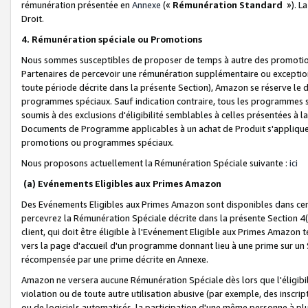
rémunération présentée en
Annexe
(«
Rémunération Standard
»). L
Droit.
4. Rémunération spéciale ou Promotions
Nous sommes susceptibles de proposer de temps à autre des promotion
Partenaires de percevoir une rémunération supplémentaire ou exceptio
toute période décrite dans la présente Section), Amazon se réserve le
programmes spéciaux. Sauf indication contraire, tous les programmes s
soumis à des exclusions d'éligibilité semblables à celles présentées à 
Documents de Programme applicables à un achat de Produit s'appliquera
promotions ou programmes spéciaux.
Nous proposons actuellement la Rémunération Spéciale suivante :
ici
(a) Evénements Eligibles aux Primes Amazon
Des Evénements Eligibles aux Primes Amazon sont disponibles dans cer
percevrez la Rémunération Spéciale décrite dans la présente Section 4(
client, qui doit être éligible à l'Evénement Eligible aux Primes Amazon te
vers la page d'accueil d'un programme donnant lieu à une prime sur un Si
récompensée par une prime décrite en Annexe.
Amazon ne versera aucune Rémunération Spéciale dès lors que l'éligibi
violation ou de toute autre utilisation abusive (par exemple, des inscrip
ou de logiciels automatisés, la participation d'une même personne à p