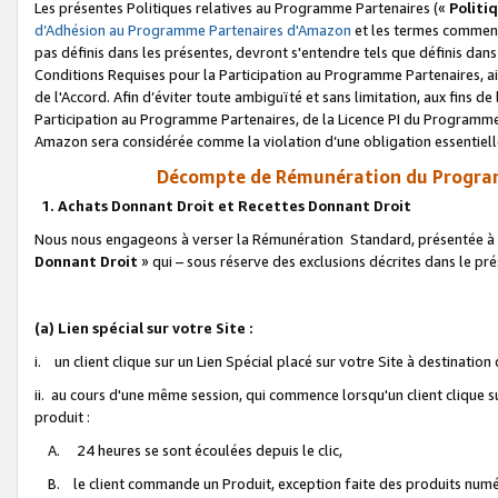
Les présentes Politiques relatives au Programme Partenaires («
Politi
d’Adhésion au Programme Partenaires d'Amazon
et les termes commenç
pas définis dans les présentes, devront s'entendre tels que définis dans 
Conditions Requises pour la Participation au Programme Partenaires, ai
de l'Accord. Afin d’éviter toute ambiguïté et sans limitation, aux fins de
Participation au Programme Partenaires, de la Licence PI du Programme 
Amazon sera considérée comme la violation d’une obligation essentielle
Décompte de Rémunération du Program
1. Achats Donnant Droit et Recettes Donnant Droit
Nous nous engageons à verser la Rémunération Standard, présentée à l
Donnant Droit
» qui – sous réserve des exclusions décrites dans le p
(a) Lien spécial sur votre Site :
i. un client clique sur un Lien Spécial placé sur votre Site à destination
ii. au cours d'une même session, qui commence lorsqu'un client clique s
produit :
A. 24 heures se sont écoulées depuis le clic,
B. le client commande un Produit, exception faite des produits numéri