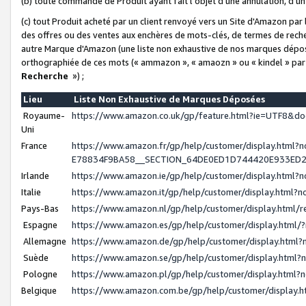
(b) toute commande de Produit ayant fait l'objet d'une annulation, d'u
(c) tout Produit acheté par un client renvoyé vers un Site d'Amazon par
des offres ou des ventes aux enchères de mots-clés, de termes de reche
autre Marque d'Amazon (une liste non exhaustive de nos marques déposée
orthographiée de ces mots (« ammazon », « amaozn » ou « kindel » par
Recherche
») ;
Lieu
Liste Non Exhaustive de Marques Déposées
Royaume-
https://www.amazon.co.uk/gp/feature.html?ie=UTF8&
Uni
France
https://www.amazon.fr/gp/help/customer/display.ht
E78834F9BA58__SECTION_64DE0ED1D744420E933ED
Irlande
https://www.amazon.ie/gp/help/customer/display.htm
Italie
https://www.amazon.it/gp/help/customer/display.html
Pays-Bas
https://www.amazon.nl/gp/help/customer/display.html
Espagne
https://www.amazon.es/gp/help/customer/display.html
Allemagne
https://www.amazon.de/gp/help/customer/display.htm
Suède
https://www.amazon.se/gp/help/customer/display.htm
Pologne
https://www.amazon.pl/gp/help/customer/display.html
Belgique
https://www.amazon.com.be/gp/help/customer/displa