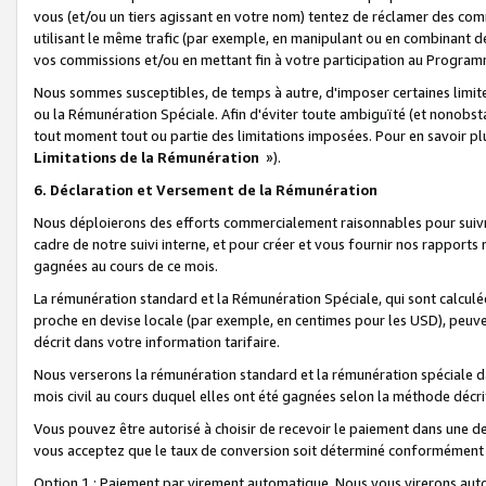
vous (et/ou un tiers agissant en votre nom) tentez de réclamer des c
utilisant le même trafic (par exemple, en manipulant ou en combinant 
vos commissions et/ou en mettant fin à votre participation au Progra
Nous sommes susceptibles, de temps à autre, d'imposer certaines limit
ou la Rémunération Spéciale. Afin d'éviter toute ambiguïté (et nonobst
tout moment tout ou partie des limitations imposées. Pour en savoir plus
Limitations de la Rémunération
»).
6. Déclaration et Versement de la Rémunération
Nous déploierons des efforts commercialement raisonnables pour suivr
cadre de notre suivi interne, et pour créer et vous fournir nos rapport
gagnées au cours de ce mois.
La rémunération standard et la Rémunération Spéciale, qui sont calcul
proche en devise locale (par exemple, en centimes pour les USD), peuve
décrit dans votre information tarifaire.
Nous verserons la rémunération standard et la rémunération spéciale da
mois civil au cours duquel elles ont été gagnées selon la méthode décr
Vous pouvez être autorisé à choisir de recevoir le paiement dans une dev
vous acceptez que le taux de conversion soit déterminé conformément
Option 1 : Paiement par virement automatique.
Nous vous virerons aut