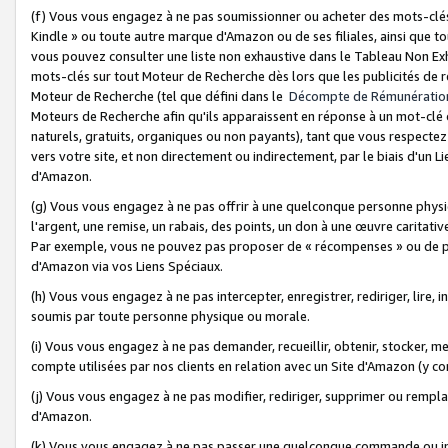
(f) Vous vous engagez à ne pas soumissionner ou acheter des mots-clés,
Kindle » ou toute autre marque d'Amazon ou de ses filiales, ainsi que t
vous pouvez consulter une liste non exhaustive dans le Tableau Non Ex
mots-clés sur tout Moteur de Recherche dès lors que les publicités de 
Moteur de Recherche (tel que défini dans le
Décompte de Rémunératio
Moteurs de Recherche afin qu'ils apparaissent en réponse à un mot-clé o
naturels, gratuits, organiques ou non payants), tant que vous respectez 
vers votre site, et non directement ou indirectement, par le biais d'un Li
d'Amazon.
(g) Vous vous engagez à ne pas offrir à une quelconque personne physi
l'argent, une remise, un rabais, des points, un don à une œuvre caritativ
Par exemple, vous ne pouvez pas proposer de « récompenses » ou de p
d'Amazon via vos Liens Spéciaux.
(h) Vous vous engagez à ne pas intercepter, enregistrer, rediriger, lire
soumis par toute personne physique ou morale.
(i) Vous vous engagez à ne pas demander, recueillir, obtenir, stocker, 
compte utilisées par nos clients en relation avec un Site d'Amazon (y c
(j) Vous vous engagez à ne pas modifier, rediriger, supprimer ou rempla
d'Amazon.
(k) Vous vous engagez à ne pas passer une quelconque commande ou init