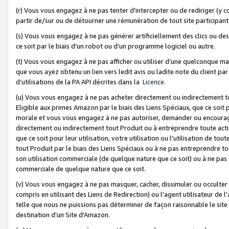
(r) Vous vous engagez à ne pas tenter d'intercepter ou de rediriger (y comp
partir de/sur ou de détourner une rémunération de tout site participa
(s) Vous vous engagez à ne pas générer artificiellement des clics ou de
ce soit par le biais d'un robot ou d'un programme logiciel ou autre.
(t) Vous vous engagez à ne pas afficher ou utiliser d’une quelconque man
que vous ayez obtenu un lien vers ledit avis ou ladite note du client par
d’utilisations de la PA API décrites dans la
Licence
.
(u) Vous vous engagez à ne pas acheter directement ou indirectement t
Eligible aux primes Amazon par le biais des Liens Spéciaux, que ce soit 
morale et vous vous engagez à ne pas autoriser, demander ou encourager
directement ou indirectement tout Produit ou à entreprendre toute acti
que ce soit pour leur utilisation, votre utilisation ou l'utilisation de
tout Produit par le biais des Liens Spéciaux ou à ne pas entreprendre t
son utilisation commerciale (de quelque nature que ce soit) ou à ne pas o
commerciale de quelque nature que ce soit.
(v) Vous vous engagez à ne pas masquer, cacher, dissimuler ou occulter 
compris en utilisant des Liens de Redirection) ou l'agent utilisateur de 
telle que nous ne puissions pas déterminer de façon raisonnable le site ou
destination d'un Site d'Amazon.