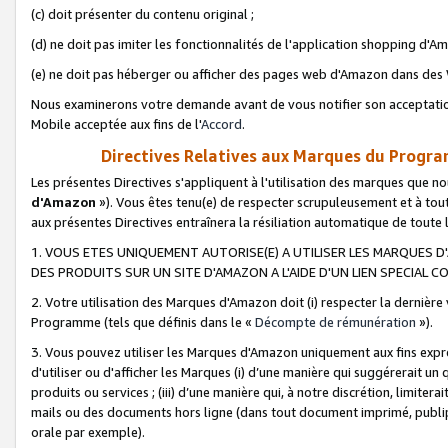
(c) doit présenter du contenu original ;
(d) ne doit pas imiter les fonctionnalités de l'application shopping d'Am
(e) ne doit pas héberger ou afficher des pages web d'Amazon dans de
Nous examinerons votre demande avant de vous notifier son acceptatio
Mobile acceptée aux fins de l'
Accord
.
Directives Relatives aux Marques du Progra
Les présentes Directives s'appliquent à l'utilisation des marques que
d'Amazon
»). Vous êtes tenu(e) de respecter scrupuleusement et à tou
aux présentes Directives entraînera la résiliation automatique de toute
1. VOUS ETES UNIQUEMENT AUTORISE(E) A UTILISER LES MARQUES D'
DES PRODUITS SUR UN SITE D'AMAZON A L'AIDE D'UN LIEN SPECIAL 
2. Votre utilisation des Marques d'Amazon doit (i) respecter la dernière
Programme (tels que définis dans le «
Décompte de rémunération
»).
3. Vous pouvez utiliser les Marques d'Amazon uniquement aux fins expr
d'utiliser ou d'afficher les Marques (i) d’une manière qui suggérerait un
produits ou services ; (iii) d’une manière qui, à notre discrétion, limit
mails ou des documents hors ligne (dans tout document imprimé, publip
orale par exemple).