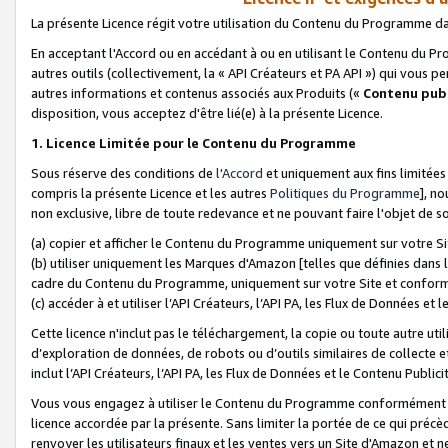
La présente Licence régit votre utilisation du Contenu du Programme d
En acceptant l'Accord ou en accédant à ou en utilisant le Contenu du P
autres outils (collectivement, la «
API Créateurs et PA API
») qui vous pe
autres informations et contenus associés aux Produits («
Contenu publ
disposition, vous acceptez d'être lié(e) à la présente Licence.
1. Licence Limitée pour le Contenu du Programme
Sous réserve des conditions de
l'Accord
et uniquement aux fins limitées
compris la présente Licence et les autres
Politiques du Programme
], n
non exclusive, libre de toute redevance et ne pouvant faire l'objet de so
(a) copier et afficher le Contenu du Programme uniquement sur votre Si
(b) utiliser uniquement les Marques d'Amazon [telles que définies dans 
cadre du Contenu du Programme, uniquement sur votre Site et confo
(c) accéder à et utiliser l’API Créateurs, l’API PA, les Flux de Données e
Cette licence n'inclut pas le téléchargement, la copie ou toute autre util
d’exploration de données, de robots ou d’outils similaires de collecte
inclut l’API Créateurs, l’API PA, les Flux de Données et le Contenu Publici
Vous vous engagez à utiliser le Contenu du Programme conformément a
licence accordée par la présente. Sans limiter la portée de ce qui pré
renvoyer les utilisateurs finaux et les ventes vers un Site d'Amazon et