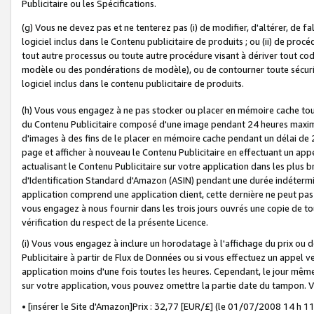
Publicitaire ou les Spécifications.
(g) Vous ne devez pas et ne tenterez pas (i) de modifier, d'altérer, de f
logiciel inclus dans le Contenu publicitaire de produits ; ou (ii) de proc
tout autre processus ou toute autre procédure visant à dériver tout c
modèle ou des pondérations de modèle), ou de contourner toute sécurité a
logiciel inclus dans le contenu publicitaire de produits.
(h) Vous vous engagez à ne pas stocker ou placer en mémoire cache tou
du Contenu Publicitaire composé d'une image pendant 24 heures maxim
d'images à des fins de le placer en mémoire cache pendant un délai de
page et afficher à nouveau le Contenu Publicitaire en effectuant un app
actualisant le Contenu Publicitaire sur votre application dans les plus 
d'Identification Standard d'Amazon (ASIN) pendant une durée indéterminé
application comprend une application client, cette dernière ne peut pa
vous engagez à nous fournir dans les trois jours ouvrés une copie de tou
vérification du respect de la présente Licence.
(i) Vous vous engagez à inclure un horodatage à l'affichage du prix ou 
Publicitaire à partir de Flux de Données ou si vous effectuez un appel ve
application moins d'une fois toutes les heures. Cependant, le jour même
sur votre application, vous pouvez omettre la partie date du tampon.
• [insérer le Site d'Amazon]Prix : 32,77 [EUR/£] (le 01/07/2008 14 h 11 