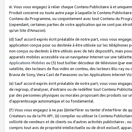
iii. Vous vous engagez à relier chaque Contenu Publicitaire à et uniqu
Produit concerné ou toute autre page à laquelle le Contenu Publicitaire
Contenu du Programme, ou conjointement avec tout Contenu du Programm
(cependant, certaines parties de votre application qui ne sont pas étroi
qu'un Site d'Amazon).
(d) Sauf accord exprès écrit préalable de notre part, vous vous engagez à
application conçue pour ou destinée à être utilisée sur les téléphones p
non conçus ou destinés à être utilisés avec de tels dispositifs, mais pouv
appareils mobiles accessible via un navigateur Internet sur une tablett
Applications Mobiles
ou (3) tout boîtier décodeur de télévision (par ex
satellite, des lecteurs de flux vidéo en continu, des lecteurs Blu-ray o
Bravia de Sony, Viera Cast de Panasonic ou les Applications Internet Viz
(e) Sauf accord exprès écrit préalable de notre part, vous vous engagez 
de regroup, d'analyser, d'extraire ou de redéfinir tout Contenu Publicitai
par des personnes physiques ou morales proposant des produits sur un
d’apprentissage automatique et ou fondamental.
(f) Vous vous engagez à ne pas (i)interférer ou tenter d'interférer de 
Créateurs ou de la PA API ; (ii) compiler ou utiliser le Contenu Publicita
sollicité de vendeurs et de clients ou d'autres activités publicitaires ; ou (
compris tout avis de propriété intellectuelle ou de droit exclusif, appar