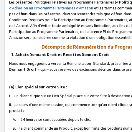
Les présentes Politiques relatives au Programme Partenaires («
Politi
d’Adhésion au Programme Partenaires d'Amazon
et les termes commenç
pas définis dans les présentes, devront s'entendre tels que définis dans 
Conditions Requises pour la Participation au Programme Partenaires, ai
de l'Accord. Afin d’éviter toute ambiguïté et sans limitation, aux fins de
Participation au Programme Partenaires, de la Licence PI du Programme 
Amazon sera considérée comme la violation d’une obligation essentielle
Décompte de Rémunération du Program
1. Achats Donnant Droit et Recettes Donnant Droit
Nous nous engageons à verser la Rémunération Standard, présentée à l
Donnant Droit
» qui – sous réserve des exclusions décrites dans le p
(a) Lien spécial sur votre Site :
i. un client clique sur un Lien Spécial placé sur votre Site à destination
ii. au cours d'une même session, qui commence lorsqu'un client clique s
produit :
A. 24 heures se sont écoulées depuis le clic,
B. le client commande un Produit, exception faite des produits numéri