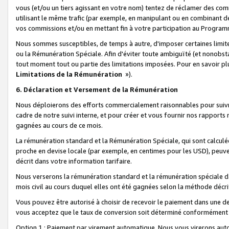
vous (et/ou un tiers agissant en votre nom) tentez de réclamer des c
utilisant le même trafic (par exemple, en manipulant ou en combinant 
vos commissions et/ou en mettant fin à votre participation au Progra
Nous sommes susceptibles, de temps à autre, d'imposer certaines limit
ou la Rémunération Spéciale. Afin d'éviter toute ambiguïté (et nonobst
tout moment tout ou partie des limitations imposées. Pour en savoir plus
Limitations de la Rémunération
»).
6. Déclaration et Versement de la Rémunération
Nous déploierons des efforts commercialement raisonnables pour suivr
cadre de notre suivi interne, et pour créer et vous fournir nos rapport
gagnées au cours de ce mois.
La rémunération standard et la Rémunération Spéciale, qui sont calcul
proche en devise locale (par exemple, en centimes pour les USD), peuve
décrit dans votre information tarifaire.
Nous verserons la rémunération standard et la rémunération spéciale da
mois civil au cours duquel elles ont été gagnées selon la méthode décr
Vous pouvez être autorisé à choisir de recevoir le paiement dans une dev
vous acceptez que le taux de conversion soit déterminé conformément
Option 1 : Paiement par virement automatique.
Nous vous virerons aut