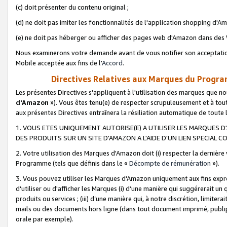
(c) doit présenter du contenu original ;
(d) ne doit pas imiter les fonctionnalités de l'application shopping d'Am
(e) ne doit pas héberger ou afficher des pages web d'Amazon dans de
Nous examinerons votre demande avant de vous notifier son acceptatio
Mobile acceptée aux fins de l'
Accord
.
Directives Relatives aux Marques du Progra
Les présentes Directives s'appliquent à l'utilisation des marques que
d'Amazon
»). Vous êtes tenu(e) de respecter scrupuleusement et à tou
aux présentes Directives entraînera la résiliation automatique de toute
1. VOUS ETES UNIQUEMENT AUTORISE(E) A UTILISER LES MARQUES D'
DES PRODUITS SUR UN SITE D'AMAZON A L'AIDE D'UN LIEN SPECIAL 
2. Votre utilisation des Marques d'Amazon doit (i) respecter la dernière
Programme (tels que définis dans le «
Décompte de rémunération
»).
3. Vous pouvez utiliser les Marques d'Amazon uniquement aux fins expr
d'utiliser ou d'afficher les Marques (i) d’une manière qui suggérerait un
produits ou services ; (iii) d’une manière qui, à notre discrétion, limit
mails ou des documents hors ligne (dans tout document imprimé, publip
orale par exemple).