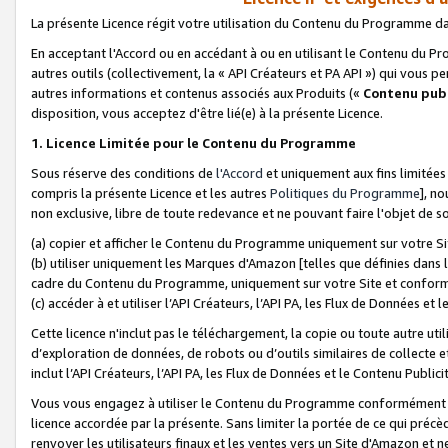
La présente Licence régit votre utilisation du Contenu du Programme d
En acceptant l'Accord ou en accédant à ou en utilisant le Contenu du P
autres outils (collectivement, la «
API Créateurs et PA API
») qui vous pe
autres informations et contenus associés aux Produits («
Contenu publ
disposition, vous acceptez d'être lié(e) à la présente Licence.
1. Licence Limitée pour le Contenu du Programme
Sous réserve des conditions de
l'Accord
et uniquement aux fins limitées
compris la présente Licence et les autres
Politiques du Programme
], n
non exclusive, libre de toute redevance et ne pouvant faire l'objet de so
(a) copier et afficher le Contenu du Programme uniquement sur votre Si
(b) utiliser uniquement les Marques d'Amazon [telles que définies dans 
cadre du Contenu du Programme, uniquement sur votre Site et confo
(c) accéder à et utiliser l’API Créateurs, l’API PA, les Flux de Données e
Cette licence n'inclut pas le téléchargement, la copie ou toute autre util
d’exploration de données, de robots ou d’outils similaires de collecte
inclut l’API Créateurs, l’API PA, les Flux de Données et le Contenu Publici
Vous vous engagez à utiliser le Contenu du Programme conformément a
licence accordée par la présente. Sans limiter la portée de ce qui pré
renvoyer les utilisateurs finaux et les ventes vers un Site d'Amazon et