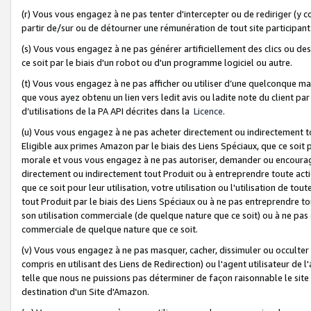
(r) Vous vous engagez à ne pas tenter d'intercepter ou de rediriger (y comp
partir de/sur ou de détourner une rémunération de tout site participa
(s) Vous vous engagez à ne pas générer artificiellement des clics ou de
ce soit par le biais d'un robot ou d'un programme logiciel ou autre.
(t) Vous vous engagez à ne pas afficher ou utiliser d’une quelconque man
que vous ayez obtenu un lien vers ledit avis ou ladite note du client par
d’utilisations de la PA API décrites dans la
Licence
.
(u) Vous vous engagez à ne pas acheter directement ou indirectement t
Eligible aux primes Amazon par le biais des Liens Spéciaux, que ce soit 
morale et vous vous engagez à ne pas autoriser, demander ou encourager
directement ou indirectement tout Produit ou à entreprendre toute acti
que ce soit pour leur utilisation, votre utilisation ou l'utilisation de
tout Produit par le biais des Liens Spéciaux ou à ne pas entreprendre t
son utilisation commerciale (de quelque nature que ce soit) ou à ne pas o
commerciale de quelque nature que ce soit.
(v) Vous vous engagez à ne pas masquer, cacher, dissimuler ou occulter 
compris en utilisant des Liens de Redirection) ou l'agent utilisateur de 
telle que nous ne puissions pas déterminer de façon raisonnable le site ou
destination d'un Site d'Amazon.