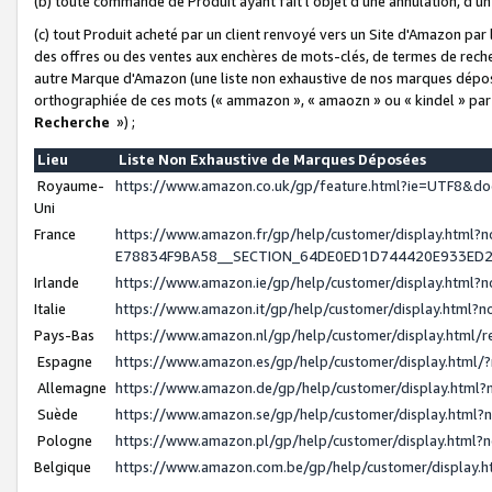
(b) toute commande de Produit ayant fait l'objet d'une annulation, d'u
(c) tout Produit acheté par un client renvoyé vers un Site d'Amazon par
des offres ou des ventes aux enchères de mots-clés, de termes de reche
autre Marque d'Amazon (une liste non exhaustive de nos marques déposée
orthographiée de ces mots (« ammazon », « amaozn » ou « kindel » par
Recherche
») ;
Lieu
Liste Non Exhaustive de Marques Déposées
Royaume-
https://www.amazon.co.uk/gp/feature.html?ie=UTF8&
Uni
France
https://www.amazon.fr/gp/help/customer/display.ht
E78834F9BA58__SECTION_64DE0ED1D744420E933ED
Irlande
https://www.amazon.ie/gp/help/customer/display.htm
Italie
https://www.amazon.it/gp/help/customer/display.html
Pays-Bas
https://www.amazon.nl/gp/help/customer/display.html
Espagne
https://www.amazon.es/gp/help/customer/display.html
Allemagne
https://www.amazon.de/gp/help/customer/display.htm
Suède
https://www.amazon.se/gp/help/customer/display.htm
Pologne
https://www.amazon.pl/gp/help/customer/display.html
Belgique
https://www.amazon.com.be/gp/help/customer/displa