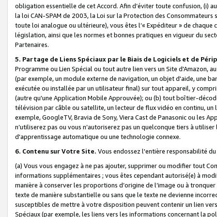
obligation essentielle de cet Accord. Afin d’éviter toute confusion, (i) a
la loi CAN-SPAM de 2003, la Loi sur la Protection des Consommateurs s
toute loi analogue ou ultérieure), vous êtes l’« Expéditeur » de chaque 
législation, ainsi que les normes et bonnes pratiques en vigueur du s
Partenaires.
5. Partage de Liens Spéciaux par le Biais de Logiciels et de Pér
Programme ou Lien Spécial ou tout autre lien vers un Site d'Amazon, au su
(par exemple, un module externe de navigation, un objet d'aide, une ba
exécutée ou installée par un utilisateur final) sur tout appareil, y comp
(autre qu'une Application Mobile Approuvée); ou (b) tout boîtier-décod
télévision par câble ou satellite, un lecteur de flux vidéo en continu, un
exemple, GoogleTV, Bravia de Sony, Viera Cast de Panasonic ou les Appli
n’utiliserez pas ou vous n’autoriserez pas un quelconque tiers à utili
d'apprentissage automatique ou une technologie connexe.
6. Contenu sur Votre Site.
Vous endossez l'entière responsabilité du
(a) Vous vous engagez à ne pas ajouter, supprimer ou modifier tout Co
informations supplémentaires ; vous êtes cependant autorisé(e) à modi
manière à conserver les proportions d’origine de l’image ou à tronquer
texte de manière substantielle ou sans que le texte ne devienne incorr
susceptibles de mettre à votre disposition peuvent contenir un lien ver
Spéciaux (par exemple, les liens vers les informations concernant la poli