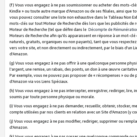
(f) Vous vous engagez à ne pas soumissionner ou acheter des mots-clés,
Kindle » ou toute autre marque d'Amazon ou de ses filiales, ainsi que t
vous pouvez consulter une liste non exhaustive dans le Tableau Non Ex
mots-clés sur tout Moteur de Recherche dès lors que les publicités de 
Moteur de Recherche (tel que défini dans le
Décompte de Rémunératio
Moteurs de Recherche afin qu'ils apparaissent en réponse à un mot-clé o
naturels, gratuits, organiques ou non payants), tant que vous respectez 
vers votre site, et non directement ou indirectement, par le biais d'un Li
d'Amazon.
(g) Vous vous engagez à ne pas offrir à une quelconque personne physi
l'argent, une remise, un rabais, des points, un don à une œuvre caritativ
Par exemple, vous ne pouvez pas proposer de « récompenses » ou de p
d'Amazon via vos Liens Spéciaux.
(h) Vous vous engagez à ne pas intercepter, enregistrer, rediriger, lire
soumis par toute personne physique ou morale.
(i) Vous vous engagez à ne pas demander, recueillir, obtenir, stocker, 
compte utilisées par nos clients en relation avec un Site d'Amazon (y c
(j) Vous vous engagez à ne pas modifier, rediriger, supprimer ou rempla
d'Amazon.
(k) Vous vous engagez à ne pas passer une quelconque commande ou init