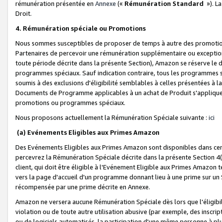
rémunération présentée en
Annexe
(«
Rémunération Standard
»). L
Droit.
4. Rémunération spéciale ou Promotions
Nous sommes susceptibles de proposer de temps à autre des promotion
Partenaires de percevoir une rémunération supplémentaire ou exceptio
toute période décrite dans la présente Section), Amazon se réserve le
programmes spéciaux. Sauf indication contraire, tous les programmes s
soumis à des exclusions d'éligibilité semblables à celles présentées à 
Documents de Programme applicables à un achat de Produit s'appliquera
promotions ou programmes spéciaux.
Nous proposons actuellement la Rémunération Spéciale suivante :
ici
(a) Evénements Eligibles aux Primes Amazon
Des Evénements Eligibles aux Primes Amazon sont disponibles dans cer
percevrez la Rémunération Spéciale décrite dans la présente Section 4(
client, qui doit être éligible à l'Evénement Eligible aux Primes Amazon te
vers la page d'accueil d'un programme donnant lieu à une prime sur un Si
récompensée par une prime décrite en Annexe.
Amazon ne versera aucune Rémunération Spéciale dès lors que l'éligibi
violation ou de toute autre utilisation abusive (par exemple, des inscrip
ou de logiciels automatisés, la participation d'une même personne à p