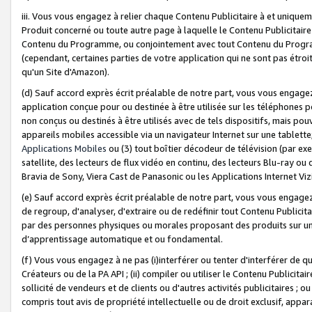
iii. Vous vous engagez à relier chaque Contenu Publicitaire à et uniqu
Produit concerné ou toute autre page à laquelle le Contenu Publicitaire
Contenu du Programme, ou conjointement avec tout Contenu du Programm
(cependant, certaines parties de votre application qui ne sont pas étroi
qu'un Site d'Amazon).
(d) Sauf accord exprès écrit préalable de notre part, vous vous engagez à
application conçue pour ou destinée à être utilisée sur les téléphones p
non conçus ou destinés à être utilisés avec de tels dispositifs, mais pouv
appareils mobiles accessible via un navigateur Internet sur une tablett
Applications Mobiles
ou (3) tout boîtier décodeur de télévision (par ex
satellite, des lecteurs de flux vidéo en continu, des lecteurs Blu-ray o
Bravia de Sony, Viera Cast de Panasonic ou les Applications Internet Viz
(e) Sauf accord exprès écrit préalable de notre part, vous vous engagez 
de regroup, d'analyser, d'extraire ou de redéfinir tout Contenu Publicitai
par des personnes physiques ou morales proposant des produits sur un
d’apprentissage automatique et ou fondamental.
(f) Vous vous engagez à ne pas (i)interférer ou tenter d'interférer de 
Créateurs ou de la PA API ; (ii) compiler ou utiliser le Contenu Publicita
sollicité de vendeurs et de clients ou d'autres activités publicitaires ; ou (
compris tout avis de propriété intellectuelle ou de droit exclusif, appar