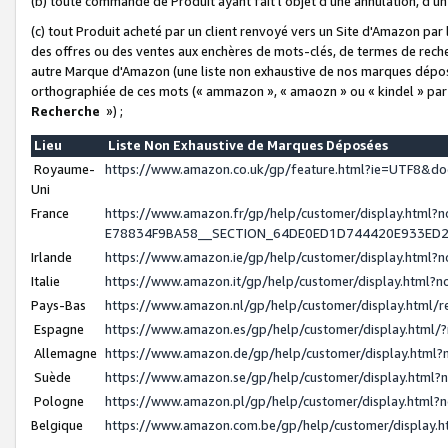
(b) toute commande de Produit ayant fait l'objet d'une annulation, d'u
(c) tout Produit acheté par un client renvoyé vers un Site d'Amazon par
des offres ou des ventes aux enchères de mots-clés, de termes de reche
autre Marque d'Amazon (une liste non exhaustive de nos marques déposée
orthographiée de ces mots (« ammazon », « amaozn » ou « kindel » par
Recherche
») ;
Lieu
Liste Non Exhaustive de Marques Déposées
Royaume-
https://www.amazon.co.uk/gp/feature.html?ie=UTF8&
Uni
France
https://www.amazon.fr/gp/help/customer/display.ht
E78834F9BA58__SECTION_64DE0ED1D744420E933ED
Irlande
https://www.amazon.ie/gp/help/customer/display.htm
Italie
https://www.amazon.it/gp/help/customer/display.html
Pays-Bas
https://www.amazon.nl/gp/help/customer/display.html
Espagne
https://www.amazon.es/gp/help/customer/display.html
Allemagne
https://www.amazon.de/gp/help/customer/display.htm
Suède
https://www.amazon.se/gp/help/customer/display.htm
Pologne
https://www.amazon.pl/gp/help/customer/display.html
Belgique
https://www.amazon.com.be/gp/help/customer/displa