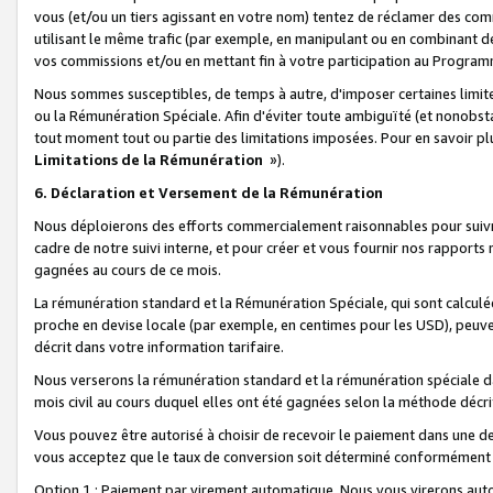
vous (et/ou un tiers agissant en votre nom) tentez de réclamer des c
utilisant le même trafic (par exemple, en manipulant ou en combinant 
vos commissions et/ou en mettant fin à votre participation au Progra
Nous sommes susceptibles, de temps à autre, d'imposer certaines limit
ou la Rémunération Spéciale. Afin d'éviter toute ambiguïté (et nonobst
tout moment tout ou partie des limitations imposées. Pour en savoir plus
Limitations de la Rémunération
»).
6. Déclaration et Versement de la Rémunération
Nous déploierons des efforts commercialement raisonnables pour suivr
cadre de notre suivi interne, et pour créer et vous fournir nos rapport
gagnées au cours de ce mois.
La rémunération standard et la Rémunération Spéciale, qui sont calcul
proche en devise locale (par exemple, en centimes pour les USD), peuve
décrit dans votre information tarifaire.
Nous verserons la rémunération standard et la rémunération spéciale da
mois civil au cours duquel elles ont été gagnées selon la méthode décr
Vous pouvez être autorisé à choisir de recevoir le paiement dans une dev
vous acceptez que le taux de conversion soit déterminé conformément
Option 1 : Paiement par virement automatique.
Nous vous virerons aut