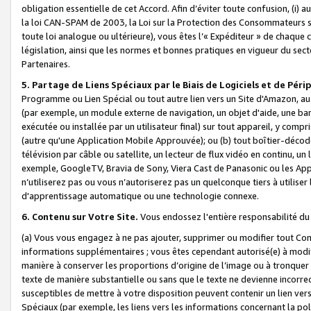
obligation essentielle de cet Accord. Afin d’éviter toute confusion, (i) a
la loi CAN-SPAM de 2003, la Loi sur la Protection des Consommateurs s
toute loi analogue ou ultérieure), vous êtes l’« Expéditeur » de chaque 
législation, ainsi que les normes et bonnes pratiques en vigueur du s
Partenaires.
5. Partage de Liens Spéciaux par le Biais de Logiciels et de Pér
Programme ou Lien Spécial ou tout autre lien vers un Site d'Amazon, au su
(par exemple, un module externe de navigation, un objet d'aide, une ba
exécutée ou installée par un utilisateur final) sur tout appareil, y comp
(autre qu'une Application Mobile Approuvée); ou (b) tout boîtier-décod
télévision par câble ou satellite, un lecteur de flux vidéo en continu, un
exemple, GoogleTV, Bravia de Sony, Viera Cast de Panasonic ou les Appli
n’utiliserez pas ou vous n’autoriserez pas un quelconque tiers à utili
d'apprentissage automatique ou une technologie connexe.
6. Contenu sur Votre Site.
Vous endossez l'entière responsabilité du
(a) Vous vous engagez à ne pas ajouter, supprimer ou modifier tout Co
informations supplémentaires ; vous êtes cependant autorisé(e) à modi
manière à conserver les proportions d’origine de l’image ou à tronquer
texte de manière substantielle ou sans que le texte ne devienne incorr
susceptibles de mettre à votre disposition peuvent contenir un lien ver
Spéciaux (par exemple, les liens vers les informations concernant la poli