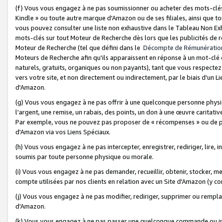
(f) Vous vous engagez à ne pas soumissionner ou acheter des mots-clés,
Kindle » ou toute autre marque d'Amazon ou de ses filiales, ainsi que t
vous pouvez consulter une liste non exhaustive dans le Tableau Non Ex
mots-clés sur tout Moteur de Recherche dès lors que les publicités de 
Moteur de Recherche (tel que défini dans le
Décompte de Rémunératio
Moteurs de Recherche afin qu'ils apparaissent en réponse à un mot-clé o
naturels, gratuits, organiques ou non payants), tant que vous respectez 
vers votre site, et non directement ou indirectement, par le biais d'un Li
d'Amazon.
(g) Vous vous engagez à ne pas offrir à une quelconque personne physi
l'argent, une remise, un rabais, des points, un don à une œuvre caritativ
Par exemple, vous ne pouvez pas proposer de « récompenses » ou de p
d'Amazon via vos Liens Spéciaux.
(h) Vous vous engagez à ne pas intercepter, enregistrer, rediriger, lire
soumis par toute personne physique ou morale.
(i) Vous vous engagez à ne pas demander, recueillir, obtenir, stocker, 
compte utilisées par nos clients en relation avec un Site d'Amazon (y c
(j) Vous vous engagez à ne pas modifier, rediriger, supprimer ou rempla
d'Amazon.
(k) Vous vous engagez à ne pas passer une quelconque commande ou init