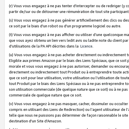
(r) Vous vous engagez à ne pas tenter d'intercepter ou de rediriger (y comp
partir de/sur ou de détourner une rémunération de tout site participa
(s) Vous vous engagez à ne pas générer artificiellement des clics ou de
ce soit par le biais d'un robot ou d'un programme logiciel ou autre.
(t) Vous vous engagez à ne pas afficher ou utiliser d’une quelconque man
que vous ayez obtenu un lien vers ledit avis ou ladite note du client par
d’utilisations de la PA API décrites dans la
Licence
.
(u) Vous vous engagez à ne pas acheter directement ou indirectement t
Eligible aux primes Amazon par le biais des Liens Spéciaux, que ce soit 
morale et vous vous engagez à ne pas autoriser, demander ou encourager
directement ou indirectement tout Produit ou à entreprendre toute acti
que ce soit pour leur utilisation, votre utilisation ou l'utilisation de
tout Produit par le biais des Liens Spéciaux ou à ne pas entreprendre t
son utilisation commerciale (de quelque nature que ce soit) ou à ne pas o
commerciale de quelque nature que ce soit.
(v) Vous vous engagez à ne pas masquer, cacher, dissimuler ou occulter 
compris en utilisant des Liens de Redirection) ou l'agent utilisateur de 
telle que nous ne puissions pas déterminer de façon raisonnable le site ou
destination d'un Site d'Amazon.