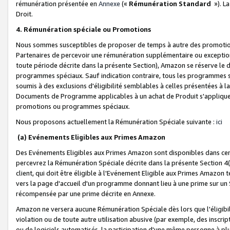
rémunération présentée en
Annexe
(«
Rémunération Standard
»). L
Droit.
4. Rémunération spéciale ou Promotions
Nous sommes susceptibles de proposer de temps à autre des promotion
Partenaires de percevoir une rémunération supplémentaire ou exceptio
toute période décrite dans la présente Section), Amazon se réserve le
programmes spéciaux. Sauf indication contraire, tous les programmes s
soumis à des exclusions d'éligibilité semblables à celles présentées à 
Documents de Programme applicables à un achat de Produit s'appliquera
promotions ou programmes spéciaux.
Nous proposons actuellement la Rémunération Spéciale suivante :
ici
(a) Evénements Eligibles aux Primes Amazon
Des Evénements Eligibles aux Primes Amazon sont disponibles dans cer
percevrez la Rémunération Spéciale décrite dans la présente Section 4(
client, qui doit être éligible à l'Evénement Eligible aux Primes Amazon te
vers la page d'accueil d'un programme donnant lieu à une prime sur un Si
récompensée par une prime décrite en Annexe.
Amazon ne versera aucune Rémunération Spéciale dès lors que l'éligibi
violation ou de toute autre utilisation abusive (par exemple, des inscrip
ou de logiciels automatisés, la participation d'une même personne à p