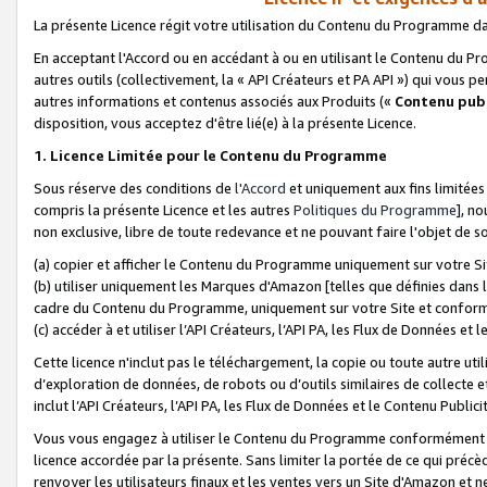
La présente Licence régit votre utilisation du Contenu du Programme d
En acceptant l'Accord ou en accédant à ou en utilisant le Contenu du P
autres outils (collectivement, la «
API Créateurs et PA API
») qui vous pe
autres informations et contenus associés aux Produits («
Contenu publ
disposition, vous acceptez d'être lié(e) à la présente Licence.
1. Licence Limitée pour le Contenu du Programme
Sous réserve des conditions de
l'Accord
et uniquement aux fins limitées
compris la présente Licence et les autres
Politiques du Programme
], n
non exclusive, libre de toute redevance et ne pouvant faire l'objet de so
(a) copier et afficher le Contenu du Programme uniquement sur votre Si
(b) utiliser uniquement les Marques d'Amazon [telles que définies dans 
cadre du Contenu du Programme, uniquement sur votre Site et confo
(c) accéder à et utiliser l’API Créateurs, l’API PA, les Flux de Données e
Cette licence n'inclut pas le téléchargement, la copie ou toute autre util
d’exploration de données, de robots ou d’outils similaires de collecte
inclut l’API Créateurs, l’API PA, les Flux de Données et le Contenu Publici
Vous vous engagez à utiliser le Contenu du Programme conformément a
licence accordée par la présente. Sans limiter la portée de ce qui pré
renvoyer les utilisateurs finaux et les ventes vers un Site d'Amazon et