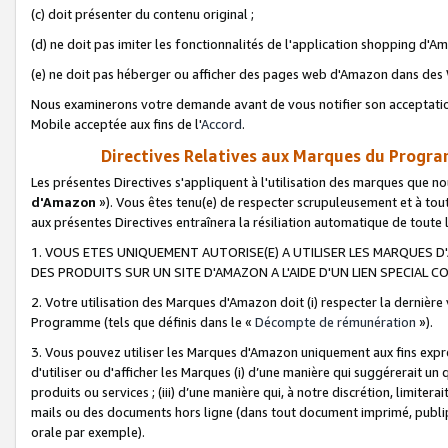
(c) doit présenter du contenu original ;
(d) ne doit pas imiter les fonctionnalités de l'application shopping d'Am
(e) ne doit pas héberger ou afficher des pages web d'Amazon dans de
Nous examinerons votre demande avant de vous notifier son acceptatio
Mobile acceptée aux fins de l'
Accord
.
Directives Relatives aux Marques du Progra
Les présentes Directives s'appliquent à l'utilisation des marques que
d'Amazon
»). Vous êtes tenu(e) de respecter scrupuleusement et à tou
aux présentes Directives entraînera la résiliation automatique de toute
1. VOUS ETES UNIQUEMENT AUTORISE(E) A UTILISER LES MARQUES D'
DES PRODUITS SUR UN SITE D'AMAZON A L'AIDE D'UN LIEN SPECIAL 
2. Votre utilisation des Marques d'Amazon doit (i) respecter la dernière
Programme (tels que définis dans le «
Décompte de rémunération
»).
3. Vous pouvez utiliser les Marques d'Amazon uniquement aux fins expr
d'utiliser ou d'afficher les Marques (i) d’une manière qui suggérerait un
produits ou services ; (iii) d’une manière qui, à notre discrétion, limit
mails ou des documents hors ligne (dans tout document imprimé, publip
orale par exemple).