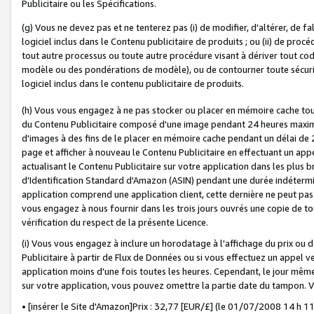
Publicitaire ou les Spécifications.
(g) Vous ne devez pas et ne tenterez pas (i) de modifier, d'altérer, de f
logiciel inclus dans le Contenu publicitaire de produits ; ou (ii) de proc
tout autre processus ou toute autre procédure visant à dériver tout c
modèle ou des pondérations de modèle), ou de contourner toute sécurité a
logiciel inclus dans le contenu publicitaire de produits.
(h) Vous vous engagez à ne pas stocker ou placer en mémoire cache tou
du Contenu Publicitaire composé d'une image pendant 24 heures maxim
d'images à des fins de le placer en mémoire cache pendant un délai de
page et afficher à nouveau le Contenu Publicitaire en effectuant un app
actualisant le Contenu Publicitaire sur votre application dans les plus 
d'Identification Standard d'Amazon (ASIN) pendant une durée indéterminé
application comprend une application client, cette dernière ne peut pa
vous engagez à nous fournir dans les trois jours ouvrés une copie de tou
vérification du respect de la présente Licence.
(i) Vous vous engagez à inclure un horodatage à l'affichage du prix ou 
Publicitaire à partir de Flux de Données ou si vous effectuez un appel ve
application moins d'une fois toutes les heures. Cependant, le jour même
sur votre application, vous pouvez omettre la partie date du tampon.
• [insérer le Site d'Amazon]Prix : 32,77 [EUR/£] (le 01/07/2008 14 h 11 