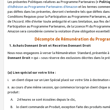
Les présentes Politiques relatives au Programme Partenaires («
Politi
d’Adhésion au Programme Partenaires d'Amazon
et les termes commenç
pas définis dans les présentes, devront s'entendre tels que définis dans 
Conditions Requises pour la Participation au Programme Partenaires, ai
de l'Accord. Afin d’éviter toute ambiguïté et sans limitation, aux fins de
Participation au Programme Partenaires, de la Licence PI du Programme 
Amazon sera considérée comme la violation d’une obligation essentielle
Décompte de Rémunération du Program
1. Achats Donnant Droit et Recettes Donnant Droit
Nous nous engageons à verser la Rémunération Standard, présentée à l
Donnant Droit
» qui – sous réserve des exclusions décrites dans le p
(a) Lien spécial sur votre Site :
i. un client clique sur un Lien Spécial placé sur votre Site à destination
ii. au cours d'une même session, qui commence lorsqu'un client clique s
produit :
A. 24 heures se sont écoulées depuis le clic,
B. le client commande un Produit, exception faite des produits numéri