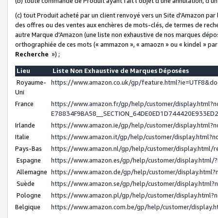
(b) toute commande de Produit ayant fait l'objet d'une annulation, d'u
(c) tout Produit acheté par un client renvoyé vers un Site d'Amazon par
des offres ou des ventes aux enchères de mots-clés, de termes de reche
autre Marque d'Amazon (une liste non exhaustive de nos marques déposée
orthographiée de ces mots (« ammazon », « amaozn » ou « kindel » par
Recherche
») ;
Lieu
Liste Non Exhaustive de Marques Déposées
Royaume-
https://www.amazon.co.uk/gp/feature.html?ie=UTF8&
Uni
France
https://www.amazon.fr/gp/help/customer/display.ht
E78834F9BA58__SECTION_64DE0ED1D744420E933ED
Irlande
https://www.amazon.ie/gp/help/customer/display.htm
Italie
https://www.amazon.it/gp/help/customer/display.html
Pays-Bas
https://www.amazon.nl/gp/help/customer/display.html
Espagne
https://www.amazon.es/gp/help/customer/display.html
Allemagne
https://www.amazon.de/gp/help/customer/display.htm
Suède
https://www.amazon.se/gp/help/customer/display.htm
Pologne
https://www.amazon.pl/gp/help/customer/display.html
Belgique
https://www.amazon.com.be/gp/help/customer/displa