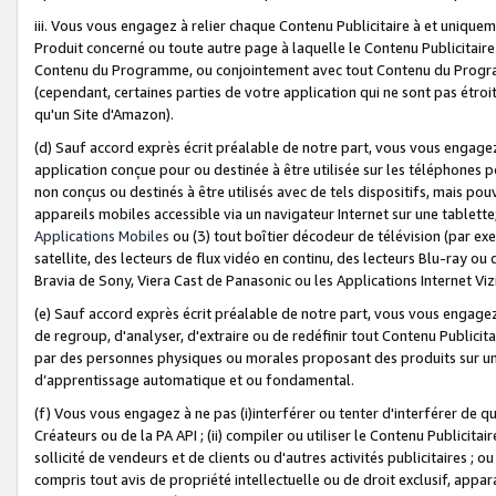
iii. Vous vous engagez à relier chaque Contenu Publicitaire à et uniqu
Produit concerné ou toute autre page à laquelle le Contenu Publicitaire
Contenu du Programme, ou conjointement avec tout Contenu du Programm
(cependant, certaines parties de votre application qui ne sont pas étroi
qu'un Site d'Amazon).
(d) Sauf accord exprès écrit préalable de notre part, vous vous engagez à
application conçue pour ou destinée à être utilisée sur les téléphones p
non conçus ou destinés à être utilisés avec de tels dispositifs, mais pouv
appareils mobiles accessible via un navigateur Internet sur une tablett
Applications Mobiles
ou (3) tout boîtier décodeur de télévision (par ex
satellite, des lecteurs de flux vidéo en continu, des lecteurs Blu-ray o
Bravia de Sony, Viera Cast de Panasonic ou les Applications Internet Viz
(e) Sauf accord exprès écrit préalable de notre part, vous vous engagez 
de regroup, d'analyser, d'extraire ou de redéfinir tout Contenu Publicitai
par des personnes physiques ou morales proposant des produits sur un
d’apprentissage automatique et ou fondamental.
(f) Vous vous engagez à ne pas (i)interférer ou tenter d'interférer de 
Créateurs ou de la PA API ; (ii) compiler ou utiliser le Contenu Publicita
sollicité de vendeurs et de clients ou d'autres activités publicitaires ; ou (
compris tout avis de propriété intellectuelle ou de droit exclusif, appar