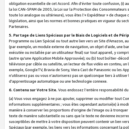
obligation essentielle de cet Accord. Afin d’éviter toute confusion, (i) a
la loi CAN-SPAM de 2003, la Loi sur la Protection des Consommateurs s
toute loi analogue ou ultérieure), vous êtes l’« Expéditeur » de chaque 
législation, ainsi que les normes et bonnes pratiques en vigueur du s
Partenaires.
5. Partage de Liens Spéciaux par le Biais de Logiciels et de Pér
Programme ou Lien Spécial ou tout autre lien vers un Site d'Amazon, au su
(par exemple, un module externe de navigation, un objet d'aide, une ba
exécutée ou installée par un utilisateur final) sur tout appareil, y comp
(autre qu'une Application Mobile Approuvée); ou (b) tout boîtier-décod
télévision par câble ou satellite, un lecteur de flux vidéo en continu, un
exemple, GoogleTV, Bravia de Sony, Viera Cast de Panasonic ou les Appli
n’utiliserez pas ou vous n’autoriserez pas un quelconque tiers à utili
d'apprentissage automatique ou une technologie connexe.
6. Contenu sur Votre Site.
Vous endossez l'entière responsabilité du
(a) Vous vous engagez à ne pas ajouter, supprimer ou modifier tout Co
informations supplémentaires ; vous êtes cependant autorisé(e) à modi
manière à conserver les proportions d’origine de l’image ou à tronquer
texte de manière substantielle ou sans que le texte ne devienne incorr
susceptibles de mettre à votre disposition peuvent contenir un lien ver
Spéciaux (par exemple, les liens vers les informations concernant la poli