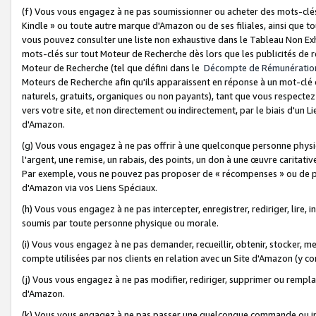
(f) Vous vous engagez à ne pas soumissionner ou acheter des mots-clés,
Kindle » ou toute autre marque d'Amazon ou de ses filiales, ainsi que t
vous pouvez consulter une liste non exhaustive dans le Tableau Non Ex
mots-clés sur tout Moteur de Recherche dès lors que les publicités de 
Moteur de Recherche (tel que défini dans le
Décompte de Rémunératio
Moteurs de Recherche afin qu'ils apparaissent en réponse à un mot-clé o
naturels, gratuits, organiques ou non payants), tant que vous respectez 
vers votre site, et non directement ou indirectement, par le biais d'un Li
d'Amazon.
(g) Vous vous engagez à ne pas offrir à une quelconque personne physi
l'argent, une remise, un rabais, des points, un don à une œuvre caritativ
Par exemple, vous ne pouvez pas proposer de « récompenses » ou de p
d'Amazon via vos Liens Spéciaux.
(h) Vous vous engagez à ne pas intercepter, enregistrer, rediriger, lire
soumis par toute personne physique ou morale.
(i) Vous vous engagez à ne pas demander, recueillir, obtenir, stocker, 
compte utilisées par nos clients en relation avec un Site d'Amazon (y c
(j) Vous vous engagez à ne pas modifier, rediriger, supprimer ou rempla
d'Amazon.
(k) Vous vous engagez à ne pas passer une quelconque commande ou init