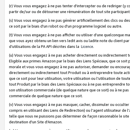
(r) Vous vous engagez à ne pas tenter d'intercepter ou de rediriger (y comp
partir de/sur ou de détourner une rémunération de tout site participa
(s) Vous vous engagez à ne pas générer artificiellement des clics ou de
ce soit par le biais d'un robot ou d'un programme logiciel ou autre.
(t) Vous vous engagez à ne pas afficher ou utiliser d’une quelconque man
que vous ayez obtenu un lien vers ledit avis ou ladite note du client par
d’utilisations de la PA API décrites dans la
Licence
.
(u) Vous vous engagez à ne pas acheter directement ou indirectement t
Eligible aux primes Amazon par le biais des Liens Spéciaux, que ce soit 
morale et vous vous engagez à ne pas autoriser, demander ou encourager
directement ou indirectement tout Produit ou à entreprendre toute acti
que ce soit pour leur utilisation, votre utilisation ou l'utilisation de
tout Produit par le biais des Liens Spéciaux ou à ne pas entreprendre t
son utilisation commerciale (de quelque nature que ce soit) ou à ne pas o
commerciale de quelque nature que ce soit.
(v) Vous vous engagez à ne pas masquer, cacher, dissimuler ou occulter 
compris en utilisant des Liens de Redirection) ou l'agent utilisateur de 
telle que nous ne puissions pas déterminer de façon raisonnable le site ou
destination d'un Site d'Amazon.