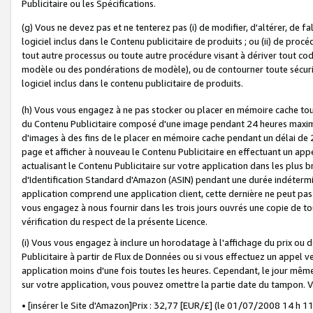
Publicitaire ou les Spécifications.
(g) Vous ne devez pas et ne tenterez pas (i) de modifier, d'altérer, de f
logiciel inclus dans le Contenu publicitaire de produits ; ou (ii) de proc
tout autre processus ou toute autre procédure visant à dériver tout c
modèle ou des pondérations de modèle), ou de contourner toute sécurité a
logiciel inclus dans le contenu publicitaire de produits.
(h) Vous vous engagez à ne pas stocker ou placer en mémoire cache tou
du Contenu Publicitaire composé d'une image pendant 24 heures maxim
d'images à des fins de le placer en mémoire cache pendant un délai de
page et afficher à nouveau le Contenu Publicitaire en effectuant un app
actualisant le Contenu Publicitaire sur votre application dans les plus 
d'Identification Standard d'Amazon (ASIN) pendant une durée indéterminé
application comprend une application client, cette dernière ne peut pa
vous engagez à nous fournir dans les trois jours ouvrés une copie de tou
vérification du respect de la présente Licence.
(i) Vous vous engagez à inclure un horodatage à l'affichage du prix ou 
Publicitaire à partir de Flux de Données ou si vous effectuez un appel ve
application moins d'une fois toutes les heures. Cependant, le jour même
sur votre application, vous pouvez omettre la partie date du tampon.
• [insérer le Site d'Amazon]Prix : 32,77 [EUR/£] (le 01/07/2008 14 h 11 