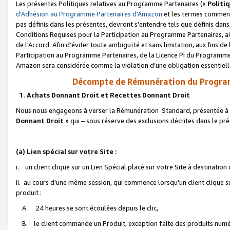
Les présentes Politiques relatives au Programme Partenaires («
Politi
d’Adhésion au Programme Partenaires d'Amazon
et les termes commenç
pas définis dans les présentes, devront s'entendre tels que définis dans 
Conditions Requises pour la Participation au Programme Partenaires, ai
de l'Accord. Afin d’éviter toute ambiguïté et sans limitation, aux fins de
Participation au Programme Partenaires, de la Licence PI du Programme 
Amazon sera considérée comme la violation d’une obligation essentielle
Décompte de Rémunération du Program
1. Achats Donnant Droit et Recettes Donnant Droit
Nous nous engageons à verser la Rémunération Standard, présentée à l
Donnant Droit
» qui – sous réserve des exclusions décrites dans le p
(a) Lien spécial sur votre Site :
i. un client clique sur un Lien Spécial placé sur votre Site à destination
ii. au cours d'une même session, qui commence lorsqu'un client clique s
produit :
A. 24 heures se sont écoulées depuis le clic,
B. le client commande un Produit, exception faite des produits numéri