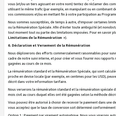
vous (et/ou un tiers agissant en votre nom) tentez de réclamer des c
utilisant le même trafic (par exemple, en manipulant ou en combinant 
vos commissions et/ou en mettant fin à votre participation au Progra
Nous sommes susceptibles, de temps à autre, d'imposer certaines limit
ou la Rémunération Spéciale. Afin d'éviter toute ambiguïté (et nonobst
tout moment tout ou partie des limitations imposées. Pour en savoir plus
Limitations de la Rémunération
»).
6. Déclaration et Versement de la Rémunération
Nous déploierons des efforts commercialement raisonnables pour suivr
cadre de notre suivi interne, et pour créer et vous fournir nos rapport
gagnées au cours de ce mois.
La rémunération standard et la Rémunération Spéciale, qui sont calcul
proche en devise locale (par exemple, en centimes pour les USD), peuve
décrit dans votre information tarifaire.
Nous verserons la rémunération standard et la rémunération spéciale da
mois civil au cours duquel elles ont été gagnées selon la méthode décr
Vous pouvez être autorisé à choisir de recevoir le paiement dans une dev
vous acceptez que le taux de conversion soit déterminé conformément
Option 1 : Paiement par virement automatique.
Nous vous virerons aut