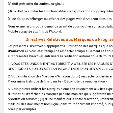
(c) doit présenter du contenu original ;
(d) ne doit pas imiter les fonctionnalités de l'application shopping d'Am
(e) ne doit pas héberger ou afficher des pages web d'Amazon dans de
Nous examinerons votre demande avant de vous notifier son acceptatio
Mobile acceptée aux fins de l'
Accord
.
Directives Relatives aux Marques du Progra
Les présentes Directives s'appliquent à l'utilisation des marques que
d'Amazon
»). Vous êtes tenu(e) de respecter scrupuleusement et à tou
aux présentes Directives entraînera la résiliation automatique de toute
1. VOUS ETES UNIQUEMENT AUTORISE(E) A UTILISER LES MARQUES D'
DES PRODUITS SUR UN SITE D'AMAZON A L'AIDE D'UN LIEN SPECIAL 
2. Votre utilisation des Marques d'Amazon doit (i) respecter la dernière
Programme (tels que définis dans le «
Décompte de rémunération
»).
3. Vous pouvez utiliser les Marques d'Amazon uniquement aux fins expr
d'utiliser ou d'afficher les Marques (i) d’une manière qui suggérerait un
produits ou services ; (iii) d’une manière qui, à notre discrétion, limit
mails ou des documents hors ligne (dans tout document imprimé, publip
orale par exemple).