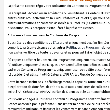
La présente Licence régit votre utilisation du Contenu du Programme d
En acceptant l'Accord ou en accédant à ou en utilisant le Contenu du P
autres outils (collectivement, la «
API Créateurs et PA API
») qui vous pe
autres informations et contenus associés aux Produits («
Contenu publ
disposition, vous acceptez d'être lié(e) à la présente Licence.
1. Licence Limitée pour le Contenu du Programme
Sous réserve des conditions de
l'Accord
et uniquement aux fins limitées
compris la présente Licence et les autres
Politiques du Programme
], n
non exclusive, libre de toute redevance et ne pouvant faire l'objet de so
(a) copier et afficher le Contenu du Programme uniquement sur votre Si
(b) utiliser uniquement les Marques d'Amazon [telles que définies dans 
cadre du Contenu du Programme, uniquement sur votre Site et confo
(c) accéder à et utiliser l’API Créateurs, l’API PA, les Flux de Données e
Cette licence n'inclut pas le téléchargement, la copie ou toute autre util
d’exploration de données, de robots ou d’outils similaires de collecte
inclut l’API Créateurs, l’API PA, les Flux de Données et le Contenu Publici
Vous vous engagez à utiliser le Contenu du Programme conformément a
licence accordée par la présente. Sans limiter la portée de ce qui pré
renvoyer les utilisateurs finaux et les ventes vers un Site d'Amazon et