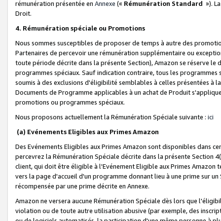
rémunération présentée en
Annexe
(«
Rémunération Standard
»). L
Droit.
4. Rémunération spéciale ou Promotions
Nous sommes susceptibles de proposer de temps à autre des promotion
Partenaires de percevoir une rémunération supplémentaire ou exceptio
toute période décrite dans la présente Section), Amazon se réserve le
programmes spéciaux. Sauf indication contraire, tous les programmes s
soumis à des exclusions d'éligibilité semblables à celles présentées à 
Documents de Programme applicables à un achat de Produit s'appliquera
promotions ou programmes spéciaux.
Nous proposons actuellement la Rémunération Spéciale suivante :
ici
(a) Evénements Eligibles aux Primes Amazon
Des Evénements Eligibles aux Primes Amazon sont disponibles dans cer
percevrez la Rémunération Spéciale décrite dans la présente Section 4(
client, qui doit être éligible à l'Evénement Eligible aux Primes Amazon te
vers la page d'accueil d'un programme donnant lieu à une prime sur un Si
récompensée par une prime décrite en Annexe.
Amazon ne versera aucune Rémunération Spéciale dès lors que l'éligibi
violation ou de toute autre utilisation abusive (par exemple, des inscrip
ou de logiciels automatisés, la participation d'une même personne à p